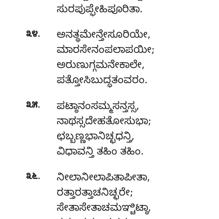
ಸುರಪುಪ್ಫೇಹಿಪೂರಿತಾ.
.
೩೪
ಅನತ್ಥಮೇನ್ತೇಸೂರಿಯೇ
,
ಮಾರಸೇನಂಪಲಾಪಯೀ;
ಅರುಣುಗ್ಗಮನೇಕಾಲೇ,
ಪತ್ತೋಸಿಬುದ್ಧತಂವರಂ.
.
೩೫
ಪಟ್ಠಾನಂಸಮ್ಮಸನ್ತಸ್ಸ,
ನಾಥಸ್ಸದೇಹತೋಸುಭಾ;
ಛಬ್ಬಣ್ಣಭಾನಿಚ್ಛಧನ್ತಿ
,
ವಿಧಾವನ್ತಿ ತಹಿಂ ತಹಿಂ.
.
೩೬
ನೀಲಾನೀಲಾಪಿತಾಪೀತಾ,
ರತ್ತಾರತ್ತಾಚನಿಚ್ಛರೇ;
ಸೇತಾಸೇತಾಚಮಞ್ಚಿಟ್ಠಾ,