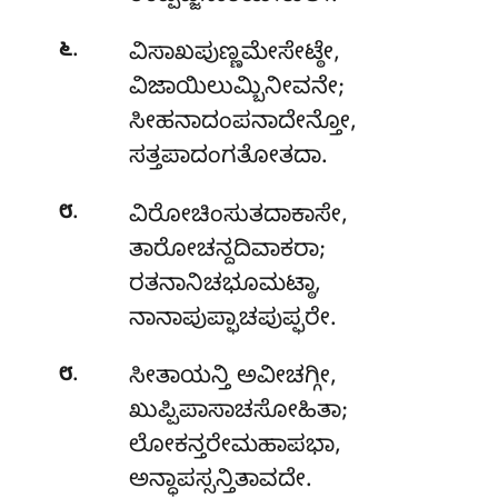
.
೬
ವಿಸಾಖಪುಣ್ಣಮೇಸೇಟ್ಠೇ
,
ವಿಜಾಯಿಲುಮ್ಬಿನೀವನೇ;
ಸೀಹನಾದಂಪನಾದೇನ್ತೋ,
ಸತ್ತಪಾದಂಗತೋತದಾ.
.
೮
ವಿರೋಚಿಂಸುತದಾಕಾಸೇ
,
ತಾರೋಚನ್ದದಿವಾಕರಾ;
ರತನಾನಿಚಭೂಮಟ್ಠಾ,
ನಾನಾಪುಪ್ಫಾಚಪುಪ್ಫರೇ.
.
೮
ಸೀತಾಯನ್ತಿ ಅವೀಚಗ್ಗೀ
,
ಖುಪ್ಪಿಪಾಸಾಚಸೋಹಿತಾ;
ಲೋಕನ್ತರೇಮಹಾಪಭಾ,
ಅನ್ಧಾಪಸ್ಸನ್ತಿತಾವದೇ.