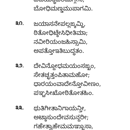
ಪಟಿಯತ್ಥವರಮಗ್ಗೇನ,
ಬೋಧಿಮಣ್ಡಮುಪಾಗಮಿ.
.
೩೧
ಜಯಾಸನೇಪಲ್ಲಙ್ಕಮ್ಹಿ
,
ಠಿತೋಧಿಟ್ಠೇಸಿಧೀತಿಮಾ;
ನವೀರಿಯಂಜಹಿಸ್ಸಾಮಿ,
ಅಪತ್ತೋಇತಿಬುದ್ಧತಂ.
.
೩೨
ದೇವಿನ್ದೋಧಮಯಂಸಙ್ಖಂ
,
ಸೇತಚ್ಛತ್ತಂಪಿತಾಮಹೋ;
ಧಾರಯಂವಾದೇನ್ತೋವೀಣಂ,
ಪಞ್ಚಸೀಖೋಠಿತೋತಹಿಂ.
.
೩೩
ಥುತಿಗೀತಾನಿಗಾಯನ್ತೀ,
ಅಟ್ಠಾಸುಂದೇವಸುನ್ದರೀ;
ಗಹೇತ್ವಾಹೇಮಮಞ್ಜೂಸಾ,