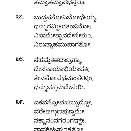
ತಮ್ಹಾತಮ್ಹಾಪಭಸ್ಸರಾ.
.
೩೭
ಬುದ್ಧಪತ್ತೋಪಿಬೋಧೇಯ್ಯ
,
ಧಮ್ಮಗಮ್ಭೀರತಂಜಿನೋ;
ನಿಸಾಮೇತ್ವಾನದೇಸೇತುಂ,
ನಿರುಸ್ಸಾಹಮುಪಾಗತೋ.
.
೩೮
ಸಹಮ್ಪತಿತದಾಬ್ರಹ್ಮಾ
,
ದೇಸನಾಯಾಭಿಯಾಚತಿ;
ತೇನಸೋಪಥಮಂಸೇಟ್ಠಂ,
ಧಮ್ಮಚಕ್ಕಮದೇಸಯಿ.
.
೩೯
ಏಕವಸ್ಸೋವಸಮ್ಬುದ್ಧೋ
,
ವರೇಫಗ್ಗುಣಪುಣ್ಣಮೇ;
ಸಕ್ಯಾನಂನಗರಂಗಞ್ಛೀ,
ಸಾವಕೇಹಿಪುರಕ್ಖತೋ.