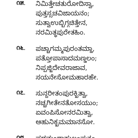
.
೧೫
ನಿಮಿತ್ತೇಚತುರೋದಿಸ್ವಾ
,
ಪುತ್ತಸ್ಸಚವಿಜಾಯನಂ;
ಸುತ್ವಾಉಬ್ಬಿಗ್ಗಚಿತ್ತೇನ,
ನರಮಿತ್ಥಪುರೇತಹಿಂ.
.
೧೬
ಪಚ್ಚಾಗಮ್ಮಪುರಂತಮ್ಹಾ
,
ಪತ್ತೋಪಾಸಾದಮಣ್ಡಲಂ;
ನಿಪ್ಪಜ್ಜಿದೇವರಾಜಾವ,
ಸಯನೇಸೋಮಹಾರಹೇ.
.
೧೭
ಸುನ್ದರೀತಂಪುರಕ್ಖಿತ್ವಾ
,
ನಚ್ಚಗೀತೇನತೋಸಯುಂ;
ಏವಂಪಿಸೋನರಮಿತ್ವಾ,
ಆಹುನಿಕ್ಖಮಮಾನಸೋ.