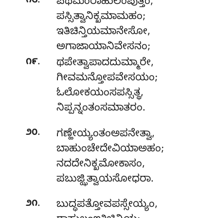
.
೧೮
ಪಥಮಂರಾಹುಲಂಪುತ್ತಂ,
ಪಸ್ಸಿತ್ವಾನಿಕ್ಖಮಾಮಹಂ;
ಇತಿಚಿನ್ತಿಯಮಾನೇಸೋ,
ಅಗಾಜಾಯಾನಿವೇಸನಂ;
.
೧೯
ಥಪೇತ್ವಾಪಾದದುಮ್ಮಾರೇ
,
ಗೀವಮನ್ತೋಪವೇಸಯಂ;
ಓಲೋಕಯಂಸಪಸ್ಸಿತ್ಥ,
ನಿಪ್ಪನ್ನಂತಂಸಮಾತರಂ.
.
೨೦
ಗಣ್ಹೇಯ್ಯಂತಂಅಪನೇತ್ವಾ
,
ಬಾಹುಂಚೇದೇವಿಯಾಅಹಂ;
ನದದೇನಿಕ್ಖಮೋಕಾಸಂ,
ಪಬುಜ್ಝಿತ್ವಾಯಸೋಧರಾ.
.
೨೧
ಬುದ್ಧಪತ್ತೋವಪಸ್ಸೇಯ್ಯಂ,