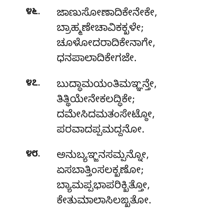
.
೪೬
ಜಾಣುಸೋಣಾದಿಕೇನೇಕೇ
,
ಬ್ರಾಹ್ಮಣೇಚಾವಿಕಕ್ಖಳೇ;
ಚೂಳೋದರಾದಿಕೇನಾಗೇ,
ಧನಪಾಲಾದಿಕೇಗಜೇ.
.
೪೭
ಬುದ್ಧಾಮಯಂತಿಮಞ್ಞನ್ತೇ,
ತಿತ್ಥಿಯೇನೇಕಲದ್ಧಿಕೇ;
ದಮೇಸಿದಮತಂಸೇಟ್ಠೋ,
ಪರವಾದಪ್ಪಮದ್ದನೋ.
.
೪೮
ಅನುಬ್ಯಞ್ಜನಸಮ್ಪನ್ನೋ
,
ಏಸಬಾತ್ತಿಂಸಲಕ್ಖಣೋ;
ಬ್ಯಾಮಪ್ಪಭಾಪರಿಕ್ಖಿತ್ತೋ,
ಕೇತುಮಾಲಾಸಿಲಙ್ಖತೋ.