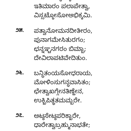
ಇತಿಮಾರಂ ಪಲಾಪೇತ್ವಾ,
ವಿಸ್ಸಟ್ಠೋಸೋಅಭಿಕ್ಕಮಿ.
.
೨೫
ಪತ್ವಾನೋಮನದೀತೀರಂ
,
ಪುನಾಗಮೇಸಿತುರಗಂ;
ಛನ್ನಞ್ಚನಗರಂ ಬಿಮ್ಬಾ;
ದೇವಿಲಾಪಟಿವೇದಿತುಂ.
.
೨೬
ಬನ್ಧಿತಂಯಸೋಧರಾಯ,
ಮೋಳಿಂಸುಗನ್ಧವಾಸಿತಂ;
ಛೇತ್ವಾಖಗ್ಗೇನತಿಣ್ಹೇನ,
ಉಕ್ಖಿಪಿತ್ಥತಮಮ್ಬರೇ.
.
೨೭
ಅಟ್ಠಸೇಟ್ಠಪರಿಕ್ಖಾರೇ
,
ಧಾರೇತ್ವಾಬ್ರಹ್ಮುನಾಭತೇ;