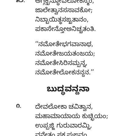
.
೫೨
ಅಗ್ಗಿಕ್ಖನ್ಧೋವಲೋಕಸ್ಮಿಂ
,
ಜಾಲೇತ್ವಾನಸಸಾವಕೋ;
ನಿಬ್ಬಾಯಿತ್ಥಸಙ್ಖತಾನಂ,
ಪಕಾಸೇನ್ತೋಅನಿಚ್ಚತಂತಿ.
‘‘ನಮೋತೇಭಗವಾನಾಥ
,
ನಮೋತೇಜಯತಂಜಯ;
ನಮೋತೇಸಿರಿಸಮ್ಪನ್ನ,
ನಮೋತೇಲೋಕನನ್ದನ.’’
ಬುದ್ಧವನ್ದನಾ
.
೧
ದೇವಲೋಕಾ ಚವಿತ್ವಾನ
,
ಮಹಾಮಾಯಾಯ ಕುಚ್ಛಿಯಂ;
ಉಪ್ಪಜ್ಜಿ ಗುರುವಾರಮ್ಹಿ,
ವನ್ದೇತಂ ಸಕ್ಯಪುಙ್ಗವಂ.