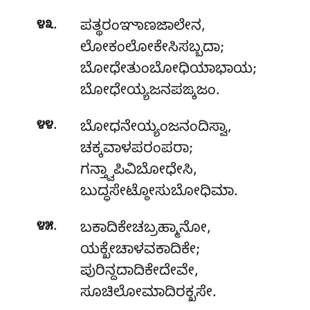
.
೪೩
ಪತ್ಥರಂಞಾಣಜಾಲೇನ,
ಲೋಕಂಲೋಕೇಸಿಸಬ್ಬದಾ;
ಬೋಧೇತುಂಬೋಧಿಯಾಭಾಯ;
ಬೋಧೇಯ್ಯಜನಪಙ್ಕಜಂ.
.
೪೪
ಬೋಧನೇಯ್ಯಂಜನಂದಿಸ್ವಾ
,
ಚಕ್ಕವಾಳಪರಂಪರಾ;
ಗನ್ತ್ವಾಪಿವಿಬೋಧೇಸಿ,
ಬುದ್ಧಸೇಟ್ಠೋಸುಬೋಧಿಮಾ.
.
೪೫
ಬಕಾದಿಕೇಚಬ್ರಹ್ಮಾನೋ,
ಯಕ್ಖೇಚಾಳವಕಾದಿಕೇ;
ಪುರಿನ್ದದಾದಿಕೇದೇವೇ,
ಸೂಚಿಲೋಮಾದಿರಕ್ಖಸೇ.