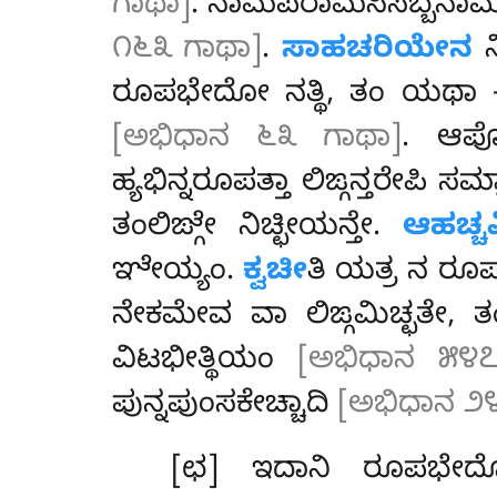
ಗಾಥಾ]
. ನಾಮಪರಾಮಸಿಸಬ್ಬನಾಮ
೧೬೩ ಗಾಥಾ]
.
ಸಾಹಚರಿಯೇನ
ನ
ರೂಪಭೇದೋ ನತ್ಥಿ, ತಂ ಯಥಾ –
[ಅಭಿಧಾನ ೬೩ ಗಾಥಾ]
. ಆಪ
ಹ್ಯಭಿನ್ನರೂಪತ್ತಾ ಲಿಙ್ಗನ್ತರೇಪಿ
ತಂಲಿಙ್ಗೇ ನಿಚ್ಛೀಯನ್ತೇ.
ಆಹಚ್ಚ
ಞೇಯ್ಯಂ.
ಕ್ವಚೀ
ತಿ ಯತ್ರ ನ ರೂ
ನೇಕಮೇವ ವಾ ಲಿಙ್ಗಮಿಚ್ಛತೇ,
ವಿಟಭೀತ್ಥಿಯಂ
[ಅಭಿಧಾನ ೫೪೭
ಪುನ್ನಪುಂಸಕೇಚ್ಚಾದಿ
[ಅಭಿಧಾನ ೨೪
[ಛ] ಇದಾನಿ ರೂಪಭೇದೋತಿ 