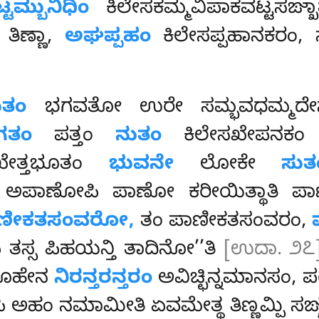
್ಟಮ್ಬುನಿಧಿಂ
ಕಿಲೇಸಕಮ್ಮವಿಪಾಕವಟ್ಟಸಙ್ಖಾ
ತಿಣ್ಣಾ,
ಅಘಪ್ಪಹಂ
ಕಿಲೇಸಪ್ಪಹಾನಕರಂ, 
ುತಂ
ಭಗವತೋ ಉರೇ ಸಮ್ಭವಧಮ್ಮದೇಸ
ಗತಂ
ಪತ್ತಂ
ನುತಂ
ಕಿಲೇಸಖೇಪನಕ
ುಖೇತ್ತಭೂತಂ
ಭುವನೇ
ಲೋಕೇ
ಸುತ
ಅಪಾಣೋಪಿ ಪಾಣೋ ಕರೀಯಿತ್ಥಾತಿ ಪಾ
ಣೀಕತಸಂವರೋ,
ತಂ ಪಾಣೀಕತಸಂವರಂ,
ತಸ್ಸ ಪಿಹಯನ್ತಿ ತಾದಿನೋ’’ತಿ
[ಉದಾ. ೨೭
ಮೂಹೇನ
ನಿರನ್ತರನ್ತರಂ
ಅವಿಚ್ಛಿನ್ನಮಾನಸಂ, ಪರ
ಅಹಂ ನಮಾಮೀತಿ ಏವಮೇತ್ಥ ತಿಣ್ಣಮ್ಪಿ ಸಙ್