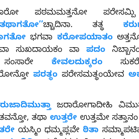
ರೋ ಪಠಮಮತ್ತನೋ ಪರೇಸಮ್ಪಿ ಸಮ್ಮ
‘‘ತಥಾಗತೋ’’
ಚ್ಚಾದಿನಾ. ತತ್ಥ
ಕರ
ಾಗತೋ
ಭಗವಾ
ಕರೋಪಯಾತಂ
ಅತ್ತನ
ಣಂ ವಾ ಸುಖದಾಯಕಂ ವಾ
ಪದಂ
ನಿಬ್ಬಾ
ಂಸಾರೇ
ಕೇವಲದುಕ್ಕರಂ
ಸುಕರೇನಾ
ರೋನ್ತೋ
ಪರತ್ಥಂ
ಪರೇಸಮತ್ಥಂಯೇವ
ಅ
ರುಜಾದಿಮುತ್ತಾ
ಜರಾರೋಗಾದೀಹಿ ವಿಮುತ
ತವನ್ತೋ, ತಥಾ
ಉತ್ತರೇ
ಉತ್ತಮೇ ಸತ್ತಾನ
ತರೇ
ಯಸ್ಮಿಂ ಧಮ್ಮಪ್ಲವೇ
ಠಿತಾ
ಸಮ್ಮಾಪಟಿ