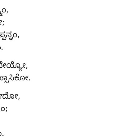
ಿಂ,
ೇ;
ನ್ನಂ,
.
ೇಯ್ಯೋ,
್ಸಾಸಿಕೋ.
ೇದೋ,
ಂ;
.