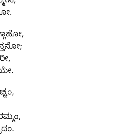
್ಮೇನ,
ರೋ.
್ಗಾಹೋ,
್ತನೋ;
ರೀ,
ಸಯೇ.
ಚ್ಚಂ,
ಮ್ಮಂ,
ದಂ.