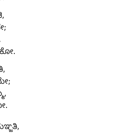
ಿ,
ೇ;
,
ಬಕೋ.
ಿ,
ಯೇ;
ಮ,
ನೋ.
್ಜತಿ,