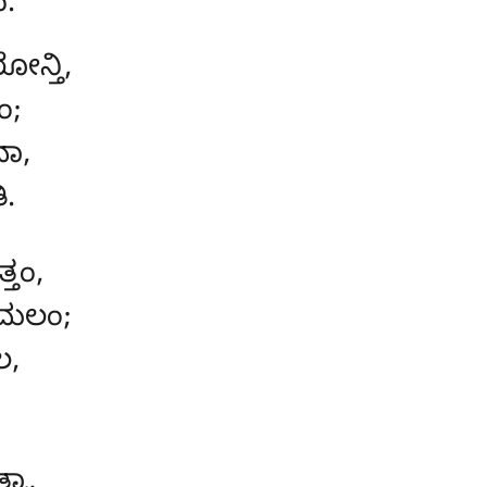
.
ೋನ್ತಿ,
ಂ;
ವಾ,
ಿ.
್ತಂ,
ಮಲಂ;
ಲ,
್ವಾ,