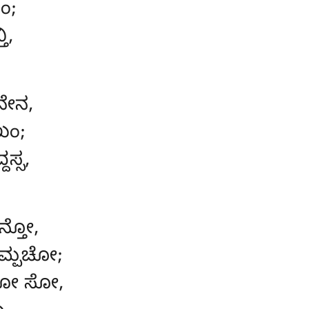
ಂ;
ಿ,
ನೇನ
,
ಖಂ;
ಸ್ಸ,
ಧನ್ತೋ,
ಮ್ಪಚೋ;
ಯೋ ಸೋ,