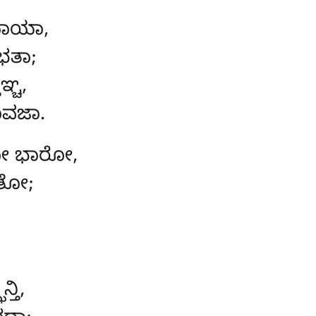
ಾಯಾ,
ಭತಾ;
್ಚ,
ವಜಾ.
ನೋ ಭಾರೋ,
ಕತೋ;
ನ್ತಿ,