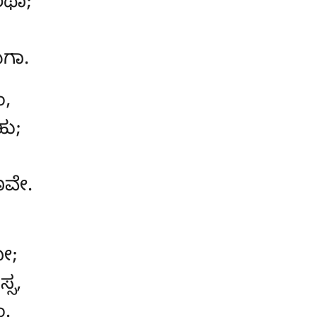
ಥಾ;
,
ಿಗಾ.
ಂ,
ು;
ಣವೇ.
ನೋ;
್ಸ,
ಂ.