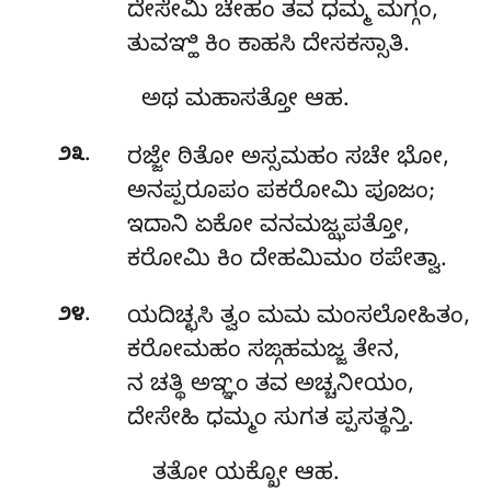
ದೇಸೇಮಿ ಚೇಹಂ ತವ ಧಮ್ಮ ಮಗ್ಗಂ,
ತುವಞ್ಹಿ ಕಿಂ ಕಾಹಸಿ ದೇಸಕಸ್ಸಾತಿ.
ಅಥ ಮಹಾಸತ್ತೋ ಆಹ.
.
೨೩
ರಜ್ಜೇ ಠಿತೋ ಅಸ್ಸಮಹಂ ಸಚೇ ಭೋ,
ಅನಪ್ಪರೂಪಂ ಪಕರೋಮಿ ಪೂಜಂ;
ಇದಾನಿ ಏಕೋ ವನಮಜ್ಝಪತ್ತೋ,
ಕರೋಮಿ ಕಿಂ ದೇಹಮಿಮಂ ಠಪೇತ್ವಾ.
.
೨೪
ಯದಿಚ್ಛಸಿ ತ್ವಂ ಮಮ ಮಂಸಲೋಹಿತಂ,
ಕರೋಮಹಂ ಸಙ್ಗಹಮಜ್ಜ ತೇನ,
ನ ಚತ್ಥಿ ಅಞ್ಞಂ ತವ ಅಚ್ಚನೀಯಂ,
ದೇಸೇಹಿ ಧಮ್ಮಂ ಸುಗತ ಪ್ಪಸತ್ಥನ್ತಿ.
ತತೋ
ಯಕ್ಖೋ ಆಹ.