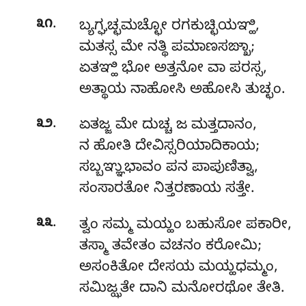
.
೩೧
ಬ್ಯಗ್ಘಚ್ಛಮಚ್ಛೋ ರಗಕುಚ್ಛಿಯಞ್ಹಿ,
ಮತಸ್ಸ ಮೇ ನತ್ಥಿ ಪಮಾಣಸಙ್ಖಾ;
ಏತಞ್ಹಿ ಭೋ ಅತ್ತನೋ ವಾ ಪರಸ್ಸ,
ಅತ್ಥಾಯ ನಾಹೋಸಿ ಅಹೋಸಿ ತುಚ್ಛಂ.
.
೩೨
ಏತಜ್ಜ ಮೇ ದುಚ್ಚ ಜ ಮತ್ತದಾನಂ,
ನ ಹೋತಿ ದೇವಿಸ್ಸರಿಯಾದಿಕಾಯ;
ಸಬ್ಬಞ್ಞುಭಾವಂ ಪನ ಪಾಪುಣಿತ್ವಾ,
ಸಂಸಾರತೋ ನಿತ್ತರಣಾಯ ಸತ್ತೇ.
.
೩೩
ತ್ವಂ ಸಮ್ಮ ಮಯ್ಹಂ ಬಹುಸೋ ಪಕಾರೀ,
ತಸ್ಮಾ ತವೇತಂ ವಚನಂ ಕರೋಮಿ;
ಅಸಂಕಿತೋ ದೇಸಯ ಮಯ್ಹಧಮ್ಮಂ,
ಸಮಿಜ್ಝತೇ ದಾನಿ ಮನೋರಥೋ ತೇತಿ.