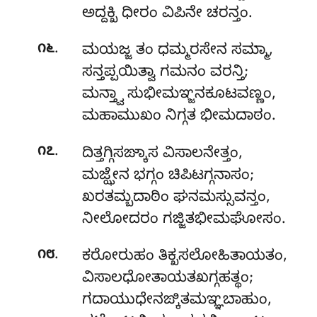
ಅದ್ದಕ್ಖಿ ಧೀರಂ ವಿಪಿನೇ ಚರನ್ತಂ.
.
೧೬
ಮಯಜ್ಜ ತಂ ಧಮ್ಮರಸೇನ ಸಮ್ಮಾ,
ಸನ್ತಪ್ಪಯಿತ್ವಾ ಗಮನಂ ವರನ್ತಿ;
ಮನ್ತ್ವಾ ಸುಭೀಮಞ್ಜನಕೂಟವಣ್ಣಂ,
ಮಹಾಮುಖಂ ನಿಗ್ಗತ ಭೀಮದಾಠಂ.
.
೧೭
ದಿತ್ತಗ್ಗಿಸಙ್ಕಾಸ ವಿಸಾಲನೇತ್ತಂ,
ಮಜ್ಝೇನ ಭಗ್ಗಂ ಚಿಪಿಟಗ್ಗನಾಸಂ;
ಖರತಮ್ಬದಾಠಿಂ ಘನಮಸ್ಸುವನ್ತಂ,
ನೀಲೋದರಂ ಗಜ್ಜಿತಭೀಮಘೋಸಂ.
.
೧೮
ಕರೋರುಹಂ ತಿಕ್ಖಸಲೋಹಿತಾಯತಂ,
ವಿಸಾಲಧೋತಾಯತಖಗ್ಗಹತ್ಥಂ;
ಗದಾಯುಧೇನಙ್ಕಿತಮಞ್ಞಬಾಹುಂ,