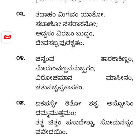
.
೧೩
ತದಾಹಂ
ಮಿಗವಂ ಯಾತೋ,
ಸಬಾಣೋ ಸಸರಾಸನೋ;
ಅದ್ದಸಂ ವಿರಜಂ ಬುದ್ಧಂ,
📜
ದೇವಸಙ್ಘಪುರಕ್ಖತಂ.
.
೧೪
ಚನ್ದಂವ ತಾರಕಾಕಿಣ್ಣಂ,
ಮೇರುಂವಣ್ಣವಮಜ್ಝಗಂ;
ವಿರೋಚಮಾನ ಮಾಸೀನಂ,
ಚತುಸಚ್ಚಪ್ಪಕಾಸಕಂ.
.
೧೫
ಏಕಪಸ್ಸೇ ಠಿತೋ ತತ್ಥ, ಅಸ್ಸೋಸಿಂ
ಧಮ್ಮಮುತ್ತಮಂ;
ತತ್ಥ ಚಿತ್ತಂ ಪಸಾದೇತ್ವಾ, ಸೋಮನಸ್ಸಂ
ಪವೇದಯಿಂ.