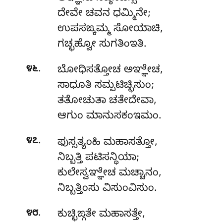
ದೇವೇ ಚವನ ಧಮ್ಮಿನೇ;
ಉಪಸಙ್ಕಮ್ಮ ಸೋಯಾಚಿ,
ಗಚ್ಛಹ್ವೋ ಸುಗತಿಂಇತಿ.
.
೪೬
ಬೋಧಿಸತ್ತೋಚ ಅಞ್ಞೇಚ,
ಸಾಧೂತಿ ಸಮ್ಪಟಿಚ್ಛಿಸುಂ;
ತತೋಚುತಾ ಚತೇದೇವಾ,
ಆಗುಂ ಮಾನುಸಕಂಇಮಂ.
.
೪೭
ಫುಸ್ಸತ್ಯಂಹಿ
ಮಹಾಸತ್ತೋ,
ನಿಬ್ಬತ್ತಿ ಪಟಿಸನ್ಧಿಯಾ;
ಕುಲೇಸ್ವಞ್ಞೇಚ ಮಚ್ಚಾನಂ,
ನಿಬ್ಬತ್ತಿಂಸು ವಿಸುಂವಿಸುಂ.
.
೪೮
ಕುಚ್ಛಿಙ್ಗತೇ ಮಹಾಸತ್ತೇ,