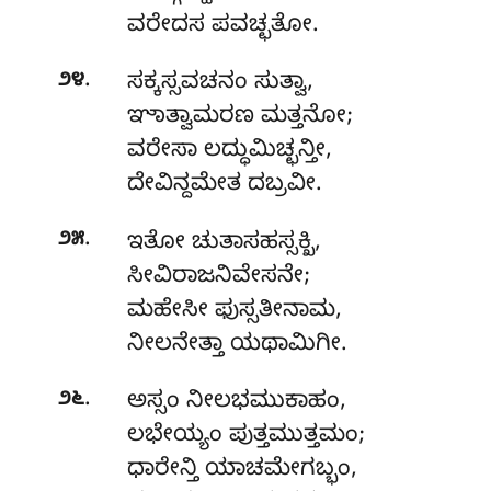
ವರೇದಸ ಪವಚ್ಛತೋ.
.
೨೪
ಸಕ್ಕಸ್ಸವಚನಂ ಸುತ್ವಾ,
ಞಾತ್ವಾಮರಣ ಮತ್ತನೋ;
ವರೇಸಾ ಲದ್ಧುಮಿಚ್ಛನ್ತೀ,
ದೇವಿನ್ದಮೇತ ದಬ್ರವೀ.
.
೨೫
ಇತೋ ಚುತಾಸಹಸ್ಸಕ್ಖಿ,
ಸೀವಿರಾಜನಿವೇಸನೇ;
ಮಹೇಸೀ ಫುಸ್ಸತೀನಾಮ,
ನೀಲನೇತ್ತಾ ಯಥಾಮಿಗೀ.
.
೨೬
ಅಸ್ಸಂ
ನೀಲಭಮುಕಾಹಂ,
ಲಭೇಯ್ಯಂ ಪುತ್ತಮುತ್ತಮಂ;
ಧಾರೇನ್ತಿ ಯಾಚಮೇಗಬ್ಭಂ,