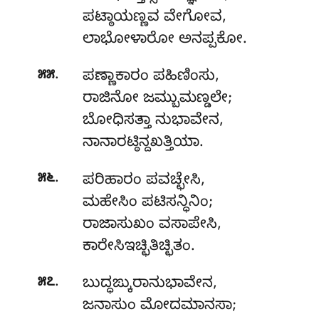
ಪಟ್ಠಾಯಣ್ಣವ ವೇಗೋವ,
ಲಾಭೋಳಾರೋ ಅನಪ್ಪಕೋ.
.
೫೫
ಪಣ್ಣಾಕಾರಂ
ಪಹಿಣಿಂಸು,
ರಾಜಿನೋ ಜಮ್ಬುಮಣ್ಡಲೇ;
ಬೋಧಿಸತ್ತಾ ನುಭಾವೇನ,
ನಾನಾರಟ್ಠಿನ್ದಖತ್ತಿಯಾ.
.
೫೬
ಪರಿಹಾರಂ ಪವಚ್ಛೇಸಿ,
ಮಹೇಸಿಂ ಪಟಿಸನ್ಧಿನಿಂ;
ರಾಜಾಸುಖಂ ವಸಾಪೇಸಿ,
ಕಾರೇಸಿಇಚ್ಛಿತಿಚ್ಛಿತಂ.
.
೫೭
ಬುದ್ಧಙ್ಕುರಾನುಭಾವೇನ,
ಜನಾಸುಂ ಮೋದಮಾನಸಾ;