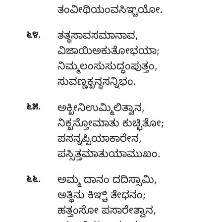
ತಂವೀಥಿಯಂವಸಿಞ್ಚಯೋ.
.
೬೪
ತತ್ಥಸಾವಸಮಾನಾವ,
ವಿಜಾಯಿಅಕುತೋಭಯಾ;
ನಿಮ್ಮಲಂಸುಸುದ್ಧಂಪುತ್ತಂ,
ಸುವಣ್ಣಕ್ಖನ್ಧಸನ್ನಿಭಂ.
.
೬೫
ಅಕ್ಖೀನಿಉಮ್ಮಿಲಿತ್ವಾನ
,
ನಿಕ್ಖನ್ತೋಮಾತು ಕುಚ್ಛಿತೋ;
ಪಸನ್ನಪ್ಪಿಯಾಕಾರೇನ,
ಪಸ್ಸಿತ್ತಮಾತುಯಾಮುಖಂ.
.
೬೬
ಅಮ್ಮ ದಾನಂ ದದಿಸ್ಸಾಮಿ,
ಅತ್ಥಿನು ಕಿಞ್ಚಿ ತೇಧನಂ;
ಹತ್ತಂಸೋ ಪಸಾರೇತ್ವಾನ,