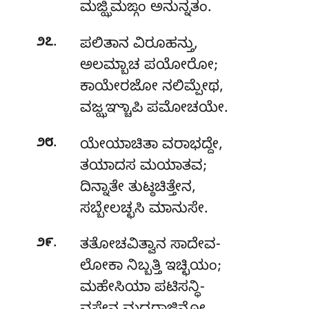
ಮಜ್ಝಿಮಙ್ಗಂ ಅನುನ್ನತಂ.
.
೨೭
ಪಲಿತಾನ ವಿರೂಹನ್ತು,
ಅಲಮ್ಬಾಚ ಪಯೋರೋ;
ಕಾಯೇರಜೋ ನಲಿಮ್ಪೇಥ,
ವಜ್ಝಞ್ಚಾಪಿ ಪಮೋಚಯೇ.
.
೨೮
ಯೇಯಾಚಿತಾ
ವರಾಭದ್ದೇ,
ತಯಾದಸ ಮಯಾತವ;
ದಿನ್ನಾತೇ ತುಟ್ಠಚಿತ್ತೇನ,
ಸಬ್ಬೇಲಚ್ಛಸಿ ಮಾನುಸೇ.
.
೨೯
ತತೋಚವಿತ್ವಾನ ಸಾದೇವ-
ಲೋಕಾ ನಿಬ್ಬತ್ತಿ ಇಚ್ಛಿಯಂ;
ಮಹೇಸಿಯಾ ಪಟಿಸನ್ಧಿ-