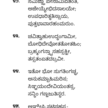
.
೪೨
ಸಮಿಜ್ಝಾ ಪೇಸಾಮಿಏತಂತಿ,
ಅಜೇಯ್ಯೇಭಿದಸಾಲಯೇ;
ಉಪಧಾರಿತ್ಥತಿಸ್ಸಾಯ,
ಪುತ್ತಭಾವಾರಹಂಮರುಂ.
.
೪೩
ಚವಿತ್ವಾಹುಉದ್ಧಂಗಾಮೀ
,
ಬೋಧಿದೇವೋತತೋತಹಿಂ;
ಬ್ರಹ್ಮಂಗನ್ತ್ವಾಸಹಸ್ಸಕ್ಖೀ,
ತಸ್ಸತಂಏತದಬ್ರವೀ.
.
೪೪
ಇತೋ ಭೋ ಸುಗತಿಂಗಚ್ಛ,
ಅನುಕಮ್ಪಾಹಿಮರಿಸ;
ಸಿಞ್ಚಯಂದೇವಿಯಂತಸ್ಸ,
ಸನ್ಧಿಂ ಗಣ್ಹಜುತಿನ್ಧರ.
.
೪೫
ಅಞ್ಞೇಪಿ
ಸಟ್ಠಿಸಹಸ್ಸ-