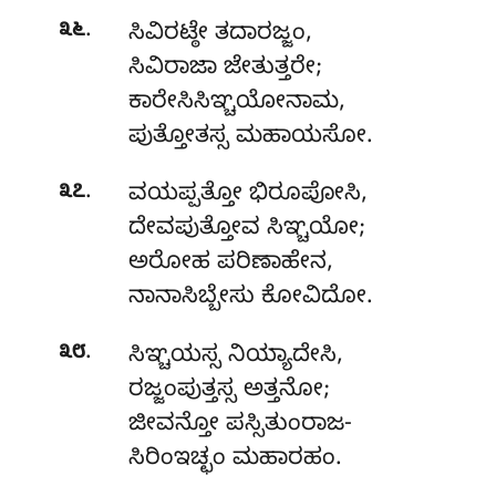
.
೩೬
ಸಿವಿರಟ್ಠೇ ತದಾರಜ್ಜಂ,
ಸಿವಿರಾಜಾ ಜೇತುತ್ತರೇ;
ಕಾರೇಸಿಸಿಞ್ಚಯೋನಾಮ,
ಪುತ್ತೋತಸ್ಸ ಮಹಾಯಸೋ.
.
೩೭
ವಯಪ್ಪತ್ತೋ ಭಿರೂಪೋಸಿ,
ದೇವಪುತ್ತೋವ ಸಿಞ್ಚಯೋ;
ಅರೋಹ ಪರಿಣಾಹೇನ,
ನಾನಾಸಿಬ್ಬೇಸು ಕೋವಿದೋ.
.
೩೮
ಸಿಞ್ಚಯಸ್ಸ
ನಿಯ್ಯಾದೇಸಿ,
ರಜ್ಜಂಪುತ್ತಸ್ಸ ಅತ್ತನೋ;
ಜೀವನ್ತೋ ಪಸ್ಸಿತುಂರಾಜ-
ಸಿರಿಂಇಚ್ಛಂ ಮಹಾರಹಂ.