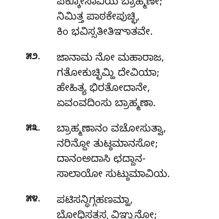
ಪಕ್ಕೋಸಾವಿಯ ಬ್ರಾಹ್ಮಣೇ;
ನಿಮಿತ್ತ ಪಾಠಕೇಪುಚ್ಛಿ,
ಕಿಂ ಭವಿಸ್ಸತೀತಿಞಾತವೇ.
.
೫೨
ಜಾನಾಮ ನೋ ಮಹಾರಾಜ,
ಗತೋಕುಚ್ಛಿಮ್ಹಿ ದೇವಿಯಾ;
ಹೇಹಿತ್ಯ
ಭಿರತೋದಾನೇ,
ಏವಂವದಿಂಸು ಬ್ರಾಹ್ಮಣಾ.
.
೫೩
ಬ್ರಾಹ್ಮಣಾನಂ ವಚೋಸುತ್ವಾ,
ನರಿನ್ದೋ ತುಟ್ಠಮಾನಸೋ;
ದಾನಂಅದಾಸಿ ಛದ್ದಾನ-
ಸಾಲಾಯೋ ಸುಟ್ಠುಮಾವಿಯ.
.
೫೪
ಪಟಿಸನ್ಧಿಗ್ಗಹಣಮ್ಹಾ,
ಬೋಧಿಸತ್ತಸ್ಸ ವಿಞ್ಞುನೋ;