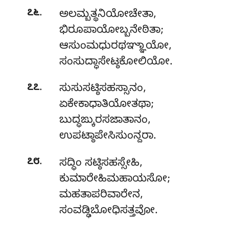
.
೭೬
ಅಲಮ್ಬತ್ಥನಿಯೋಚೇತಾ,
ಭಿರೂಪಾಯೋಬ್ಬನೇಠಿತಾ;
ಆಸುಂಮಧುರಥಞ್ಞಾಯೋ,
ಸಂಸುದ್ಧಾಸೇಟ್ಠಕೋಲಿಯೋ.
.
೭೭
ಸುಸುಸಟ್ಠಿಸಹಸ್ಸಾನಂ
,
ಏಕೇಕಾಧಾತಿಯೋತಥಾ;
ಬುದ್ಧಙ್ಕುರಸಜಾತಾನಂ,
ಉಪಟ್ಠಾಪೇಸಿಸುಂನ್ದರಾ.
.
೭೮
ಸದ್ಧಿಂ ಸಟ್ಠಿಸಹಸ್ಸೇಹಿ,
ಕುಮಾರೇಹಿಮಹಾಯಸೋ;
ಮಹತಾಪರಿವಾರೇನ,
ಸಂವಡ್ಢಿಬೋಧಿಸತ್ತವೋ.