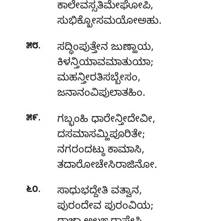
ಕಾಲೇವಸ್ಸತಿಮೇಘೋಪಿ,
ಸುಭಿಕ್ಖೋಸಮಯೋಅಹು.
.
೫೮
ಸದ್ಧಿಂಪುತ್ತೇನ
ಜುಣ್ಹಾಯ,
ಕಿಳನ್ತಿಯಾವಮಾತುಯಾ;
ಮಹನ್ತೀರತಿಸಬ್ಬೇಸಂ,
ಜನಾನಂವಿಪುಲಾತಹಿಂ.
.
೫೯
ಗಬ್ಭಂಹಿ ಧಾರೇನ್ತೀದೇವೀ,
ದಸಮಾಸಮ್ಹಿಪೂರಿತೇ;
ನಗರಂದಟ್ಠು ಕಾಮಾಸಿ,
ತದಾರೋಚೇಸಿರಾಜಿನೋ.
.
೬೦
ಸಾಧುಭದ್ದೇತಿ
ವತ್ವಾನ,
ಪುರಂದೇವ ಪುರಂವಿಯ;