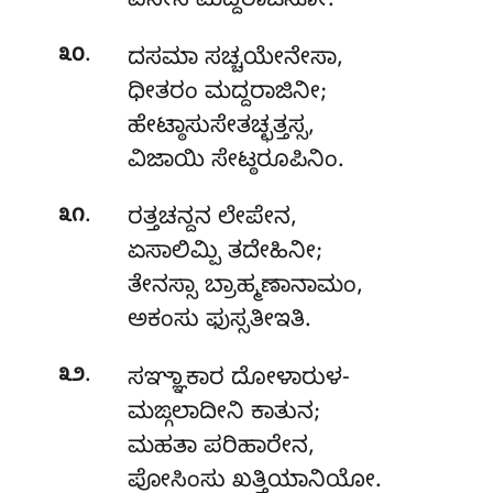
ವಸೇನ ಮದ್ದರಾಜಿನೋ.
.
೩೦
ದಸಮಾ
ಸಚ್ಚಯೇನೇಸಾ,
ಧೀತರಂ ಮದ್ದರಾಜಿನೀ;
ಹೇಟ್ಠಾಸುಸೇತಚ್ಛತ್ತಸ್ಸ,
ವಿಜಾಯಿ ಸೇಟ್ಠರೂಪಿನಿಂ.
.
೩೧
ರತ್ತಚನ್ದನ ಲೇಪೇನ,
ಏಸಾಲಿಮ್ಪಿ ತದೇಹಿನೀ;
ತೇನಸ್ಸಾ ಬ್ರಾಹ್ಮಣಾನಾಮಂ,
ಅಕಂಸು ಫುಸ್ಸತೀಇತಿ.
.
೩೨
ಸಞ್ಞಾಕಾರ ದೋಳಾರುಳ-
ಮಙ್ಗಲಾದೀನಿ ಕಾತುನ;
ಮಹತಾ ಪರಿಹಾರೇನ,
ಪೋಸಿಂಸು ಖತ್ತಿಯಾನಿಯೋ.