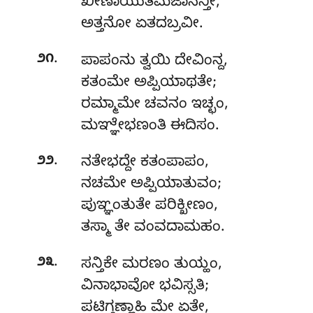
ಖೀಣಾಯುತಮಜಾನನ್ತೀ,
ಅತ್ತನೋ ಏತದಬ್ರವೀ.
.
೨೧
ಪಾಪಂನು
ತ್ವಯಿ ದೇವಿಂನ್ದ,
ಕತಂಮೇ ಅಪ್ಪಿಯಾಥತೇ;
ರಮ್ಮಾಮೇ ಚವನಂ ಇಚ್ಛಂ,
ಮಞ್ಞೇಭಣಂತಿ ಈದಿಸಂ.
.
೨೨
ನತೇಭದ್ದೇ ಕತಂಪಾಪಂ,
ನಚಮೇ ಅಪ್ಪಿಯಾತುವಂ;
ಪುಞ್ಞಂತುತೇ ಪರಿಕ್ಖೀಣಂ,
ತಸ್ಮಾ ತೇ ವಂವದಾಮಹಂ.
.
೨೩
ಸನ್ತಿಕೇ
ಮರಣಂ ತುಯ್ಹಂ,
ವಿನಾಭಾವೋ ಭವಿಸ್ಸತಿ;
ಪಟಿಗ್ಗಣ್ಹಾಹಿ ಮೇ ಏತೇ,