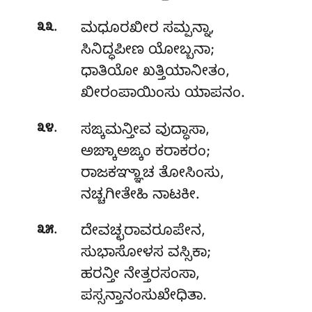
.
೩೩
ಮಧೂರಖೀರ
ಸಮ್ಪನ್ನಾ,
ಸಿನಿದ್ಧಪೀಣ ಯೋಬ್ಬನಾ;
ಧಾತಿಯೋ ಖತ್ತಿಯಾನೀತಂ,
ಖೀರಂಪಾಯಿಂಸು ಯಾಪನಂ.
.
೩೪
ಸಙ್ಕಮನ್ತೀವ ವುದ್ಧಾಸಾ,
ಅಙ್ಕಾಅಙ್ಕಂ ಕರಾಕರಂ;
ರಾಜಕಞ್ಞಾಚ ತೋಸಿಂಸು,
ನಚ್ಚಗೀತೇಹಿ ನಾಟಕೀ.
.
೩೫
ದೇವಚ್ಛರಾವರೂಪೇನ,
ಸುಭಾಸೋಳಸ ವಸ್ಸಿಕಾ;
ಹರನ್ತೀ
ನೇತ್ತರಸಂಸಾ,
ಪಸ್ಸನ್ತಾನಂಸುಖೇಧಿತಾ.