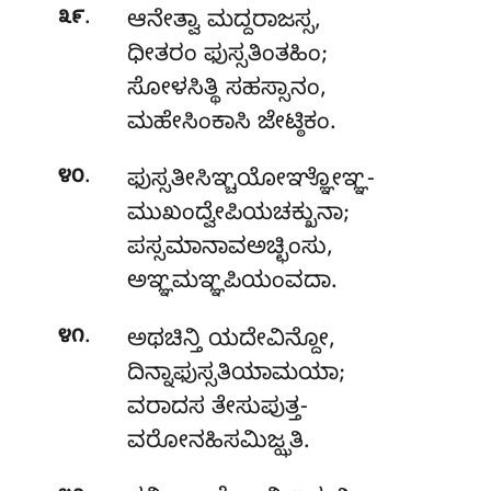
.
೩೯
ಆನೇತ್ವಾ ಮದ್ದರಾಜಸ್ಸ,
ಧೀತರಂ ಫುಸ್ಸತಿಂತಹಿಂ;
ಸೋಳಸಿತ್ಥಿ ಸಹಸ್ಸಾನಂ,
ಮಹೇಸಿಂಕಾಸಿ ಜೇಟ್ಠಿಕಂ.
.
೪೦
ಫುಸ್ಸತೀಸಿಞ್ಚಯೋಞ್ಞೋಞ್ಞ-
ಮುಖಂದ್ವೇಪಿಯಚಕ್ಖುನಾ;
ಪಸ್ಸಮಾನಾವಅಚ್ಛಿಂಸು,
ಅಞ್ಞಮಞ್ಞಪಿಯಂವದಾ.
.
೪೧
ಅಥಚಿನ್ತಿ ಯದೇವಿನ್ದೋ,
ದಿನ್ನಾಫುಸ್ಸತಿಯಾಮಯಾ;
ವರಾದಸ ತೇಸುಪುತ್ತ-
ವರೋನಹಿಸಮಿಜ್ಝತಿ.