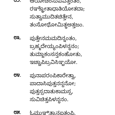
.
೮೨
ಆರೋಚಿಂಸುಪವತ್ತಿಂತಂ
,
ರಞ್ಞೋತಾಧಾತಿಯೋತದಾ;
ಸುತ್ವಾಮುದಿತಚಿತ್ತೇನ,
ತಂಸೋಥೋಮಿತ್ಥಅತ್ತಜಂ.
.
೮೩
ಪುತ್ತೇನಮಮದಿನ್ನಂತಂ,
ಬ್ರಹ್ಮದೇಯ್ಯಂಪಿಳನ್ಧನಂ;
ತುಮ್ಹಾಕಂಸನ್ತಕಂಹೋತು,
ಇಚ್ಚಾಪಿಬ್ರವಿಸಿಞ್ಚಯೋ.
.
೮೪
ಪುನಾಪರಂಪಿಕಾರೇತ್ವಾ,
ಪಾದಾಸಿಪುತ್ತನನ್ದನೋ;
ಪುತ್ತಸ್ಸದಾತುಕಾಮಸ್ಸ,
ಸುವಿಚಿತ್ತಪಿಳನ್ಧನಂ.
.
೮೫
ಓಮುಞ್ಚಿತ್ವಾನಏತಂಪಿ
,