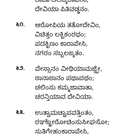
ರಾಜಾ ಅಲಙ್ಕರಾಪೇಸಿ,
ದೇವಿಯಾ ಪಿತಿವಡ್ಢನಂ.
.
೬೧
ಆರೋಪಿಯ ತತೋದೇವಿಂ,
ವಿಚಿತ್ತಂ ಲಕ್ಖಿಕಂರಥಂ;
ಪದಕ್ಖಿಣಂ ಕಾರಾಪೇಸಿ,
ನಗರಂ ಸಬ್ಬಲಙ್ಕತಂ.
.
೬೨
ವೇಸ್ಸಾನಂ
ವೀಥಿಯಾಮಜ್ಝೇ,
ಠಾನಾಠಾನಂ ಪಥಾಪಥಂ;
ಚಲಿಂಸು ಕಮ್ಮಜಾವಾತಾ,
ಚರನ್ತಿಯಾವ ದೇವಿಯಾ.
.
೬೩
ಉತ್ವಾಮಚ್ಚಾಪವತ್ತಿಂತಂ,
ರಞ್ಞೋರೋಚಿಂಸುಸೀಘಸೋ;
ಸುತಿಗೇಹಂಕಾರಾಪೇಸಿ,