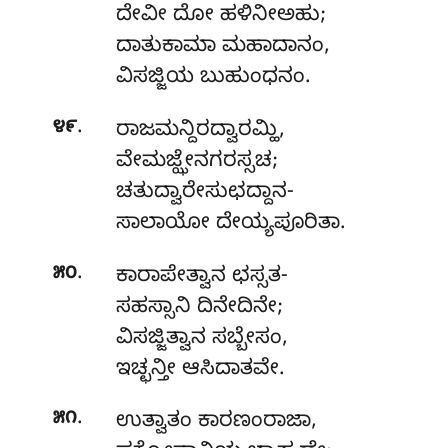
ದೇವೀ ದೋ ಹಳಿನೀಅಹು;
ದಾತುಕಾಮಾ ಮಹಾದಾನಂ,
ವಿಸಜ್ಜಿಯ ಬುಹುಂಧನಂ.
.
೪೯
ರಾಜಮನ್ದಿರದ್ವಾರಮ್ಹಿ,
ವೇಮಜ್ಝೇನಗರಸ್ಸಚ;
ಚತುದ್ವಾರೇಸುಛದ್ದಾನ-
ಸಾಲಾಯೋ ದೇಯ್ಯಪೂರಿತಾ.
.
೫೦
ಕಾರಾಪೇತ್ವಾನ
ಛಸ್ಸತ-
ಸಹಸ್ಸಾನಿ ದಿನೇದಿನೇ;
ವಿಸಜ್ಜಿತ್ವಾನ ಸಬ್ಬೇಸಂ,
ಇಚ್ಛನ್ತೀ ಆಸಿದಾತವೇ.
.
೫೧
ಉತ್ವಾತಂ ಕಾರಣಂರಾಜಾ,