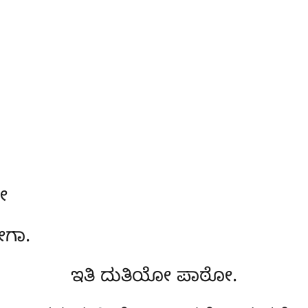
ೋ
ೋಗಾ.
ಇತಿ ದುತಿಯೋ ಪಾಠೋ.