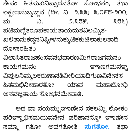
ತೇಸಂ ಹಿತಸುಖನಿಪ್ಫಾದನತೋ ಸೋಭನಂ, ತಥಾ
ಲಕ್ಖಣಾನುಬ್ಯಞ್ಜನ (ದೀ. ನಿ. ೨.೩೩; ೩.೧೯೮-೨೦೦;
ಮ. ನಿ. ೨.೩೮೫, ೩೮೬)
ಪಟಿಮಣ್ಡಿತರೂಪಕಾಯತಾಯದುತವಿಲಮ್ಬಿತ-
ಖಲಿತಾನುಕಡ್ಢನನಿಪ್ಪೀಳನುಕ್ಕುಟಿಕಕುಟಿಲಾಕುಲತಾದಿ
ದೋಸರಹಿತಂ
ವಿಲಾಸಿತರಾಜಹಂಸವಸಭವಾರಣಮಿಗರಾಜಗಮನಂ
ಕಾಯಗಮನಂ
ಞಾಣಗಮನಞ್ಚ
ವಿಪುಲನಿಮ್ಮಲಕರುಣಾಸತಿವೀರಿಯಾದಿಗುಣವಿಸೇಸಸ
ಹಿತಮಭಿನೀಹಾರತೋ ಯಾವ ಮಹಾಬೋಧಿ
ಅನವಜ್ಜತಾಯ ಸೋಭನಮೇವಾತಿ.
ಅಥ ವಾ ಸಯಮ್ಭುಞಾಣೇನ ಸಕಲಮ್ಪಿ ಲೋಕಂ
ಪರಿಞ್ಞಾಭಿಸಮಯವಸೇನ ಪರಿಜಾನನ್ತೋ ಞಾಣೇನ
ಸಮ್ಮಾ ಗತೋ ಅವಗತೋತಿ
ಸುಗತೋ.
ತಥಾ