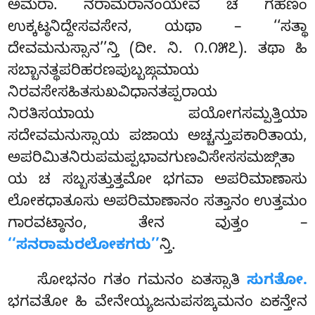
ಅಮರಾ. ನರಾಮರಾನಂಯೇವ ಚ ಗಹಣಂ
ಉಕ್ಕಟ್ಠನಿದ್ದೇಸವಸೇನ, ಯಥಾ – ‘‘ಸತ್ಥಾ
ದೇವಮನುಸ್ಸಾನ’’ನ್ತಿ (ದೀ. ನಿ. ೧.೧೫೭). ತಥಾ ಹಿ
ಸಬ್ಬಾನತ್ಥಪರಿಹರಣಪುಬ್ಬಙ್ಗಮಾಯ
ನಿರವಸೇಸಹಿತಸುಖವಿಧಾನತಪ್ಪರಾಯ
ನಿರತಿಸಯಾಯ ಪಯೋಗಸಮ್ಪತ್ತಿಯಾ
ಸದೇವಮನುಸ್ಸಾಯ ಪಜಾಯ ಅಚ್ಚನ್ತುಪಕಾರಿತಾಯ,
ಅಪರಿಮಿತನಿರುಪಮಪ್ಪಭಾವಗುಣವಿಸೇಸಸಮಙ್ಗಿತಾ
ಯ ಚ ಸಬ್ಬಸತ್ತುತ್ತಮೋ ಭಗವಾ ಅಪರಿಮಾಣಾಸು
ಲೋಕಧಾತೂಸು ಅಪರಿಮಾಣಾನಂ ಸತ್ತಾನಂ ಉತ್ತಮಂ
ಗಾರವಟ್ಠಾನಂ, ತೇನ ವುತ್ತಂ –
‘‘ಸನರಾಮರಲೋಕಗರು’’
ನ್ತಿ.
ಸೋಭನಂ ಗತಂ ಗಮನಂ ಏತಸ್ಸಾತಿ
ಸುಗತೋ.
ಭಗವತೋ ಹಿ ವೇನೇಯ್ಯಜನುಪಸಙ್ಕಮನಂ ಏಕನ್ತೇನ