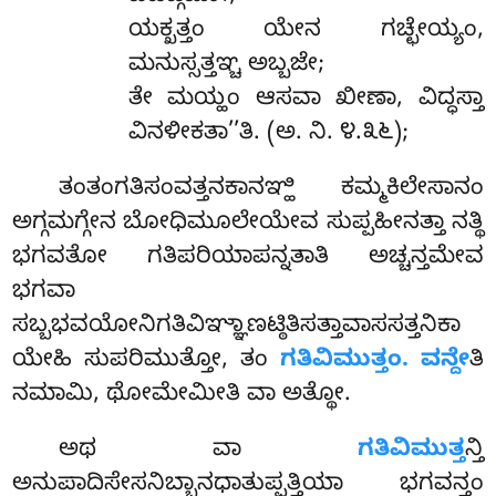
ಯಕ್ಖತ್ತಂ ಯೇನ ಗಚ್ಛೇಯ್ಯಂ,
ಮನುಸ್ಸತ್ತಞ್ಚ ಅಬ್ಬಜೇ;
ತೇ ಮಯ್ಹಂ ಆಸವಾ ಖೀಣಾ, ವಿದ್ಧಸ್ತಾ
ವಿನಳೀಕತಾ’’ತಿ. (ಅ. ನಿ. ೪.೩೬);
ತಂತಂಗತಿಸಂವತ್ತನಕಾನಞ್ಹಿ
ಕಮ್ಮಕಿಲೇಸಾನಂ
ಅಗ್ಗಮಗ್ಗೇನ ಬೋಧಿಮೂಲೇಯೇವ ಸುಪ್ಪಹೀನತ್ತಾ ನತ್ಥಿ
ಭಗವತೋ ಗತಿಪರಿಯಾಪನ್ನತಾತಿ ಅಚ್ಚನ್ತಮೇವ
ಭಗವಾ
ಸಬ್ಬಭವಯೋನಿಗತಿವಿಞ್ಞಾಣಟ್ಠಿತಿಸತ್ತಾವಾಸಸತ್ತನಿಕಾ
ಯೇಹಿ ಸುಪರಿಮುತ್ತೋ, ತಂ
ಗತಿವಿಮುತ್ತಂ. ವನ್ದೇ
ತಿ
ನಮಾಮಿ, ಥೋಮೇಮೀತಿ ವಾ ಅತ್ಥೋ.
ಅಥ ವಾ
ಗತಿವಿಮುತ್ತ
ನ್ತಿ
ಅನುಪಾದಿಸೇಸನಿಬ್ಬಾನಧಾತುಪ್ಪತ್ತಿಯಾ ಭಗವನ್ತಂ