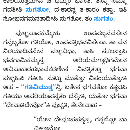
ಕಾಲಯುತ್ತಮೇವ ಚ ಧಮ್ಮಂ ಭಾಸತಿ, ತಸ್ಮಾ ಸಮ್ಮಾ
ಗದತೀತಿ
ಸುಗತೋ,
ದ-ಕಾರಸ್ಸ ತ-ಕಾರಂ ಕತ್ವಾ. ಇತಿ
ಸೋಭನಗಮನತಾದೀಹಿ ಸುಗತೋ, ತಂ
ಸುಗತಂ.
ಪುಞ್ಞಪಾಪಕಮ್ಮೇಹಿ ಉಪಪಜ್ಜನವಸೇನ
ಗನ್ತಬ್ಬತೋ ಗತಿಯೋ, ಉಪಪತ್ತಿಭವವಿಸೇಸಾ. ತಾ ಪನ
ನಿರಯಾದಿವಸೇನ ಪಞ್ಚವಿಧಾ, ತಾಹಿ ಸಕಲಸ್ಸಾಪಿ
ಭವಗಾಮಿಕಮ್ಮಸ್ಸ ಅರಿಯಮಗ್ಗಾಧಿಗಮೇನ
ಅವಿಪಾಕಾರಹಭಾವಕರಣೇನ ನಿವತ್ತಿತತ್ತಾ ಭಗವಾ
ಪಞ್ಚಹಿಪಿ ಗತೀಹಿ ಸುಟ್ಠು ಮುತ್ತೋ ವಿಸಂಯುತ್ತೋತಿ
ಆಹ –
‘‘ಗತಿವಿಮುತ್ತ’’
ನ್ತಿ. ಏತೇನ ಭಗವತೋ ಕತ್ಥಚಿಪಿ
ಗತಿಯಾ ಅಪರಿಯಾಪನ್ನತಂ ದಸ್ಸೇತಿ, ಯತೋ ಭಗವಾ
‘‘ದೇವಾತಿದೇವೋ’’ತಿ ವುಚ್ಚತಿ, ತೇನೇವಾಹ –
‘‘ಯೇನ ದೇವೂಪಪತ್ಯಸ್ಸ, ಗನ್ಧಬ್ಬೋ ವಾ
ವಿಹಙ್ಗಮೋ;