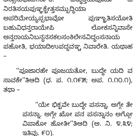
ತಸ್ಸಾನುಭಾವೇನಾ’’ತಿ. ವತ್ಥುತ್ತಯಪೂಜಾ ಹಿ
ನಿರತಿಸಯಪುಞ್ಞಕ್ಖೇತ್ತಸಮ್ಬುದ್ಧಿಯಾ
ಅಪರಿಮೇಯ್ಯಪ್ಪಭಾವೋ
ಪುಞ್ಞಾತಿಸಯೋತಿ
ಬಹುವಿಧನ್ತರಾಯೇಪಿ ಲೋಕಸನ್ನಿವಾಸೇ
ಅನ್ತರಾಯನಿಬನ್ಧನಸಕಲಸಂಕಿಲೇಸವಿದ್ಧಂಸನಾಯ
ಪಹೋತಿ, ಭಯಾದಿಉಪದ್ದವಞ್ಚ ನಿವಾರೇತಿ. ಯಥಾಹ
–
‘‘ಪೂಜಾರಹೇ ಪೂಜಯತೋ, ಬುದ್ಧೇ ಯದಿ ವ
ಸಾವಕೇ’’ತಿಆದಿ (ಧ. ಪ. ೧.೧೯೫; ಅಪ. ೧.೧೦.೧),
ತಥಾ –
‘‘ಯೇ
ಭಿಕ್ಖವೇ ಬುದ್ಧೇ ಪಸನ್ನಾ, ಅಗ್ಗೇ ತೇ
ಪಸನ್ನಾ. ಅಗ್ಗೇ ಖೋ ಪನ ಪಸನ್ನಾನಂ ಅಗ್ಗೋ
ವಿಪಾಕೋ ಹೋತೀ’’ತಿಆದಿ (ಅ. ನಿ. ೪.೩೪;
ಇತಿವು. ೯೦).