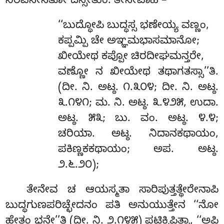
ನಿರವಸೇಸತೋ ದಸ್ಸೇತುಂ. ತೇನೇವಾಹ –
‘‘ಬುದ್ಧೋಪಿ ಬುದ್ಧಸ್ಸ ಭಣೇಯ್ಯ ವಣ್ಣಂ,
ಕಪ್ಪಮ್ಪಿ ಚೇ ಅಞ್ಞಮಭಾಸಮಾನೋ;
ಖೀಯೇಥ
ಕಪ್ಪೋ ಚಿರದೀಘಮನ್ತರೇ,
ವಣ್ಣೋ ನ ಖೀಯೇಥ ತಥಾಗತಸ್ಸಾ’’ತಿ.
(ದೀ. ನಿ. ಅಟ್ಠ. ೧.೩೦೪; ದೀ. ನಿ. ಅಟ್ಠ.
೩.೧೪೧; ಮ. ನಿ. ಅಟ್ಠ. ೩.೪೨೫, ಉದಾ.
ಅಟ್ಠ. ೫೩; ಬು. ವಂ. ಅಟ್ಠ. ೪.೪;
ಚರಿಯಾ. ಅಟ್ಠ. ನಿದಾನಕಥಾಯಂ,
ಪಕಿಣ್ಣಕಕಥಾಯಂ; ಅಪ. ಅಟ್ಠ.
೨.೬.೨೦);
ತೇನೇವ ಚ ಆಯಸ್ಮತಾ ಸಾರಿಪುತ್ತತ್ಥೇರೇನಾಪಿ
ಬುದ್ಧಗುಣಪರಿಚ್ಛೇದನಂ ಪತಿ ಅನುಯುತ್ತೇನ ‘‘ನೋ
ಹೇತಂ ಭನ್ತೇ’’ತಿ (ದೀ. ನಿ. ೨.೧೪೫) ಪಟಿಕ್ಖಿಪಿತ್ವಾ, ‘‘ಅಪಿ