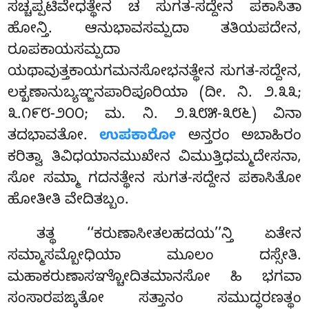
ಸಚ್ಚಪ್ಪಟಿವೇಧತ್ಥೇನ ಚ ಸುಗತ-ಸದ್ದೇನ ಪಕಾಸಿತಾ
ಹೋನ್ತಿ. ಆನುಭಾವಸಮ್ಪದಾ ತತಿಯಪದೇನ,
ರೂಪಕಾಯಸಮ್ಪದಾ
ಯಥಾವುತ್ತಕಾಯಗಮನಸೋಭನತ್ಥೇನ ಸುಗತ-ಸದ್ದೇನ,
ಲಕ್ಖಣಾನುಬ್ಯಞ್ಜನಪಾರಿಪೂರಿಯಾ (ದೀ. ನಿ. ೨.೩೩;
೩.೧೯೮-೨೦೦; ಮ. ನಿ. ೨.೩೮೫-೩೮೬) ವಿನಾ
ತದಭಾವತೋ.
ಉಪಕಾರೋ
ಅನ್ತರಂ ಅಬಾಹಿರಂ
ಕರಿತ್ವಾ ತಿವಿಧಯಾನಮುಖೇನ ವಿಮುತ್ತಿಧಮ್ಮದೇಸನಾ,
ಸೋ ಸಮ್ಮಾ ಗದನತ್ಥೇನ ಸುಗತ-ಸದ್ದೇನ ಪಕಾಸಿತೋ
ಹೋತೀತಿ ವೇದಿತಬ್ಬಂ.
ತತ್ಥ ‘‘ಕರುಣಾಸೀತಲಹದಯ’’ನ್ತಿ ಏತೇನ
ಸಮ್ಮಾಸಮ್ಬೋಧಿಯಾ ಮೂಲಂ ದಸ್ಸೇತಿ.
ಮಹಾಕರುಣಾಸಞ್ಚೋದಿತಮಾನಸೋ ಹಿ ಭಗವಾ
ಸಂಸಾರಪಙ್ಕತೋ ಸತ್ತಾನಂ ಸಮುದ್ಧರಣತ್ಥಂ