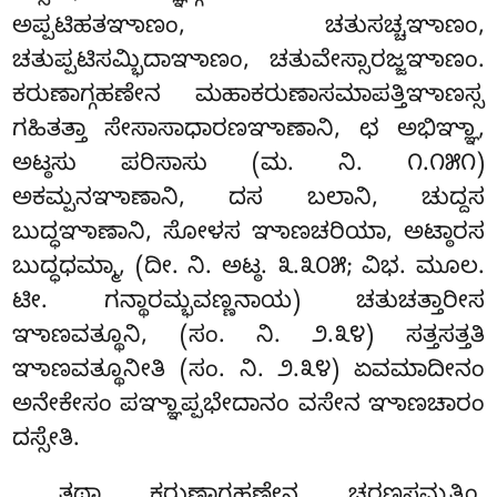
ಅಪ್ಪಟಿಹತಞಾಣಂ, ಚತುಸಚ್ಚಞಾಣಂ,
ಚತುಪ್ಪಟಿಸಮ್ಭಿದಾಞಾಣಂ, ಚತುವೇಸ್ಸಾರಜ್ಜಞಾಣಂ.
ಕರುಣಾಗ್ಗಹಣೇನ ಮಹಾಕರುಣಾಸಮಾಪತ್ತಿಞಾಣಸ್ಸ
ಗಹಿತತ್ತಾ ಸೇಸಾಸಾಧಾರಣಞಾಣಾನಿ, ಛ ಅಭಿಞ್ಞಾ,
ಅಟ್ಠಸು ಪರಿಸಾಸು (ಮ. ನಿ. ೧.೧೫೧)
ಅಕಮ್ಪನಞಾಣಾನಿ, ದಸ ಬಲಾನಿ, ಚುದ್ದಸ
ಬುದ್ಧಞಾಣಾನಿ, ಸೋಳಸ ಞಾಣಚರಿಯಾ, ಅಟ್ಠಾರಸ
ಬುದ್ಧಧಮ್ಮಾ, (ದೀ. ನಿ. ಅಟ್ಠ. ೩.೩೦೫; ವಿಭ. ಮೂಲ.
ಟೀ. ಗನ್ಥಾರಮ್ಭವಣ್ಣನಾಯ) ಚತುಚತ್ತಾರೀಸ
ಞಾಣವತ್ಥೂನಿ, (ಸಂ. ನಿ. ೨.೩೪) ಸತ್ತಸತ್ತತಿ
ಞಾಣವತ್ಥೂನೀತಿ (ಸಂ. ನಿ. ೨.೩೪) ಏವಮಾದೀನಂ
ಅನೇಕೇಸಂ ಪಞ್ಞಾಪ್ಪಭೇದಾನಂ ವಸೇನ ಞಾಣಚಾರಂ
ದಸ್ಸೇತಿ.
ತಥಾ ಕರುಣಾಗ್ಗಹಣೇನ ಚರಣಸಮ್ಪತ್ತಿಂ,