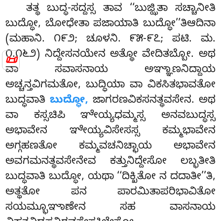
ತತ್ಥ ಬುದ್ಧ-ಸದ್ದಸ್ಸ ತಾವ ‘‘ಬುಜ್ಝಿತಾ ಸಚ್ಚಾನೀತಿ
ಬುದ್ಧೋ, ಬೋಧೇತಾ ಪಜಾಯಾತಿ ಬುದ್ಧೋ’’ತಿಆದಿನಾ
(ಮಹಾನಿ. ೧೯೨; ಚೂಳನಿ. ೯೫-೯೭; ಪಟಿ. ಮ.
೧.೧೬೨) ನಿದ್ದೇಸನಯೇನ ಅತ್ಥೋ ವೇದಿತಬ್ಬೋ. ಅಥ
📜
ವಾ ಸವಾಸನಾಯ ಅಞ್ಞಾಣನಿದ್ದಾಯ
ಅಚ್ಚನ್ತವಿಗಮತೋ, ಬುದ್ಧಿಯಾ ವಾ ವಿಕಸಿತಭಾವತೋ
ಬುದ್ಧವಾತಿ
ಬುದ್ಧೋ,
ಜಾಗರಣವಿಕಸನತ್ಥವಸೇನ. ಅಥ
ವಾ ಕಸ್ಸಚಿಪಿ ಞೇಯ್ಯಧಮ್ಮಸ್ಸ ಅನವಬುದ್ಧಸ್ಸ
ಅಭಾವೇನ ಞೇಯ್ಯವಿಸೇಸಸ್ಸ ಕಮ್ಮಭಾವೇನ
ಅಗ್ಗಹಣತೋ ಕಮ್ಮವಚನಿಚ್ಛಾಯ ಅಭಾವೇನ
ಅವಗಮನತ್ಥವಸೇನೇವ ಕತ್ತುನಿದ್ದೇಸೋ ಲಬ್ಭತೀತಿ
ಬುದ್ಧವಾತಿ ಬುದ್ಧೋ, ಯಥಾ ‘‘ದಿಕ್ಖಿತೋ ನ ದದಾತೀ’’ತಿ,
ಅತ್ಥತೋ ಪನ ಪಾರಮಿತಾಪರಿಭಾವಿತೋ
ಸಯಮ್ಭೂಞಾಣೇನ ಸಹ ವಾಸನಾಯ