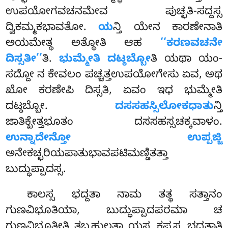
ಉಪಯೋಗವಚನಮೇವ ಪುಚ್ಛತಿ-ಸದ್ದಸ್ಸ
ದ್ವಿಕಮ್ಮಕಭಾವತೋ.
ಯ
ನ್ತಿ ಯೇನ ಕಾರಣೇನಾತಿ
ಅಯಮೇತ್ಥ ಅತ್ಥೋತಿ ಆಹ
‘‘ಕರಣವಚನೇ
ದಿಸ್ಸತೀ’’
ತಿ.
ಭುಮ್ಮೇತಿ ದಟ್ಠಬ್ಬೋ
ತಿ ಯಥಾ ಯಂ-
ಸದ್ದೋ ನ ಕೇವಲಂ ಪಚ್ಚತ್ತಉಪಯೋಗೇಸು ಏವ, ಅಥ
ಖೋ ಕರಣೇಪಿ ದಿಸ್ಸತಿ, ಏವಂ ಇಧ ಭುಮ್ಮೇತಿ
ದಟ್ಠಬ್ಬೋ.
ದಸಸಹಸ್ಸಿಲೋಕಧಾತು
ನ್ತಿ
ಜಾತಿಕ್ಖೇತ್ತಭೂತಂ ದಸಸಹಸ್ಸಚಕ್ಕವಾಳಂ.
ಉನ್ನಾದೇನ್ತೋ ಉಪ್ಪಜ್ಜಿ
ಅನೇಕಚ್ಛರಿಯಪಾತುಭಾವಪಟಿಮಣ್ಡಿತತ್ತಾ
ಬುದ್ಧುಪ್ಪಾದಸ್ಸ.
ಕಾಲಸ್ಸ ಭದ್ದತಾ ನಾಮ ತತ್ಥ ಸತ್ತಾನಂ
ಗುಣವಿಭೂತಿಯಾ, ಬುದ್ಧುಪ್ಪಾದಪರಮಾ ಚ
ಗುಣವಿಭೂತೀತಿ ತಬ್ಬಹುಲತಾ ಯಸ್ಸ ಕಪ್ಪಸ್ಸ ಭದ್ದತಾತಿ