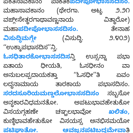
ಪಕತಿಸಾವಕಾನಂ ಪಾಕತಿಕ
ಪದೀಪೋಭಾಸಸದಿಸಂ.
ಮಹಾಸಾವಕಾನಂ (ಥೇರಗಾ. ಅಟ್ಠ. ೨.೨೧
ವಙ್ಗೀಸೇತ್ಥರಗಾಥಾವಣ್ಣನಾಯ ವಿತ್ಥಾರೋ)
ಮಹಾ
ಪದೀಪೋಭಾಸಸದಿಸಂ.
ತೇನಾಹ
ವಿಸುದ್ಧಿಮಗ್ಗೇ
(ವಿಸುದ್ಧಿ. ೨.೪೦೨)
‘‘ಉಕ್ಕಾಪಭಾಸದಿಸ’’ನ್ತಿ.
ಓಸಧಿತಾರಕೋಭಾಸಸದಿಸ
ನ್ತಿ
ಉಸ್ಸನ್ನಾ ಪಭಾ
ಏತಾಯ ಧೀಯತಿ, ಓಸಧೀನಂ ವಾ
ಅನುಬಲಪ್ಪದಾಯಕತ್ತಾ ‘‘ಓಸಧೀ’’ತಿ ಏವಂ
ಲದ್ಧನಾಮಾಯ ತಾರಕಾಯ ಪಭಾಸದಿಸಂ.
ಸರದಸೂರಿಯಮಣ್ಡಲೋಭಾಸಸದಿಸಂ
ಸಬ್ಬಸೋ
ಅನ್ಧಕಾರವಿಧಮನತೋ. ಅಪಟುಭಾವಹೇತುಕೋ
ವಿಸಯಗ್ಗಹಣೇ ಚಞ್ಚಲಭಾವೋ
ಖಲಿತಂ,
ಕುಣ್ಠಿಭಾವಹೇತುಕೋ ವಿಸಯಸ್ಸ ಅನಭಿಸಮಯೋ
ಪಟಿಘಾತೋ.
ಆವಜ್ಜನಪಟಿಬದ್ಧಮೇವಾ
ತಿ