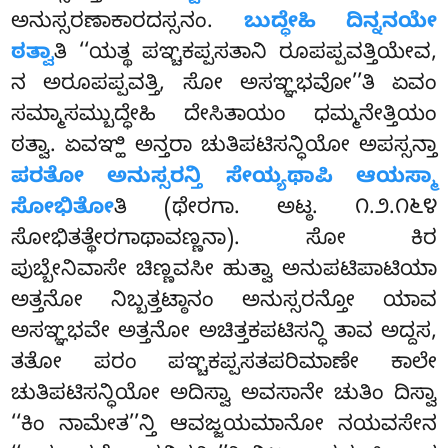
ಅನುಸ್ಸರಣಾಕಾರದಸ್ಸನಂ.
ಬುದ್ಧೇಹಿ ದಿನ್ನನಯೇ
ಠತ್ವಾ
ತಿ ‘‘ಯತ್ಥ ಪಞ್ಚಕಪ್ಪಸತಾನಿ ರೂಪಪ್ಪವತ್ತಿಯೇವ,
ನ ಅರೂಪಪ್ಪವತ್ತಿ, ಸೋ ಅಸಞ್ಞಭವೋ’’ತಿ ಏವಂ
ಸಮ್ಮಾಸಮ್ಬುದ್ಧೇಹಿ ದೇಸಿತಾಯಂ ಧಮ್ಮನೇತ್ತಿಯಂ
ಠತ್ವಾ. ಏವಞ್ಹಿ ಅನ್ತರಾ ಚುತಿಪಟಿಸನ್ಧಿಯೋ ಅಪಸ್ಸನ್ತಾ
ಪರತೋ ಅನುಸ್ಸರನ್ತಿ ಸೇಯ್ಯಥಾಪಿ ಆಯಸ್ಮಾ
ಸೋಭಿತೋ
ತಿ (ಥೇರಗಾ. ಅಟ್ಠ. ೧.೨.೧೬೪
ಸೋಭಿತತ್ಥೇರಗಾಥಾವಣ್ಣನಾ). ಸೋ ಕಿರ
ಪುಬ್ಬೇನಿವಾಸೇ ಚಿಣ್ಣವಸೀ ಹುತ್ವಾ ಅನುಪಟಿಪಾಟಿಯಾ
ಅತ್ತನೋ ನಿಬ್ಬತ್ತಟ್ಠಾನಂ
ಅನುಸ್ಸರನ್ತೋ ಯಾವ
ಅಸಞ್ಞಭವೇ ಅತ್ತನೋ ಅಚಿತ್ತಕಪಟಿಸನ್ಧಿ ತಾವ ಅದ್ದಸ,
ತತೋ ಪರಂ ಪಞ್ಚಕಪ್ಪಸತಪರಿಮಾಣೇ ಕಾಲೇ
ಚುತಿಪಟಿಸನ್ಧಿಯೋ ಅದಿಸ್ವಾ ಅವಸಾನೇ ಚುತಿಂ ದಿಸ್ವಾ
‘‘ಕಿಂ ನಾಮೇತ’’ನ್ತಿ ಆವಜ್ಜಯಮಾನೋ ನಯವಸೇನ