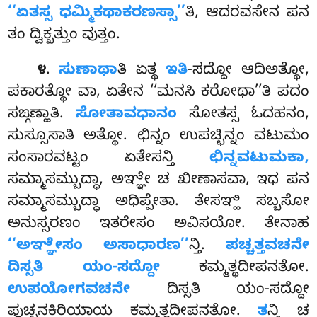
‘‘ಏತಸ್ಸ ಧಮ್ಮಿಕಥಾಕರಣಸ್ಸಾ’’
ತಿ, ಆದರವಸೇನ ಪನ
ತಂ ದ್ವಿಕ್ಖತ್ತುಂ ವುತ್ತಂ.
.
ಸುಣಾಥಾ
ತಿ ಏತ್ಥ
ಇತಿ
-ಸದ್ದೋ ಆದಿಅತ್ಥೋ,
೪
ಪಕಾರತ್ಥೋ ವಾ, ಏತೇನ ‘‘ಮನಸಿ ಕರೋಥಾ’’ತಿ ಪದಂ
ಸಙ್ಗಣ್ಹಾತಿ.
ಸೋತಾವಧಾನಂ
ಸೋತಸ್ಸ ಓದಹನಂ,
ಸುಸ್ಸೂಸಾತಿ ಅತ್ಥೋ. ಛಿನ್ನಂ ಉಪಚ್ಛಿನ್ನಂ ವಟುಮಂ
ಸಂಸಾರವಟ್ಟಂ ಏತೇಸನ್ತಿ
ಛಿನ್ನವಟುಮಕಾ,
ಸಮ್ಮಾಸಮ್ಬುದ್ಧಾ, ಅಞ್ಞೇ ಚ ಖೀಣಾಸವಾ, ಇಧ ಪನ
ಸಮ್ಮಾಸಮ್ಬುದ್ಧಾ ಅಧಿಪ್ಪೇತಾ. ತೇಸಞ್ಹಿ ಸಬ್ಬಸೋ
ಅನುಸ್ಸರಣಂ ಇತರೇಸಂ ಅವಿಸಯೋ. ತೇನಾಹ
‘‘ಅಞ್ಞೇಸಂ ಅಸಾಧಾರಣ’’
ನ್ತಿ.
ಪಚ್ಚತ್ತವಚನೇ
ದಿಸ್ಸತಿ ಯಂ-ಸದ್ದೋ
ಕಮ್ಮತ್ಥದೀಪನತೋ.
ಉಪಯೋಗವಚನೇ
ದಿಸ್ಸತಿ ಯಂ-ಸದ್ದೋ
ಪುಚ್ಛನಕಿರಿಯಾಯ ಕಮ್ಮತ್ಥದೀಪನತೋ.
ತ
ನ್ತಿ ಚ