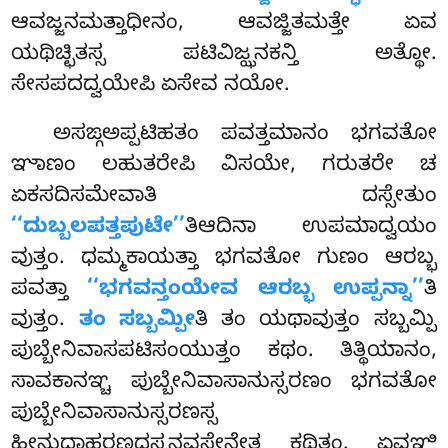
ಆವಜ್ಜನಮತ್ತಾಧೀನಂ, ಆವಜ್ಜಿತಮತ್ತೇ ಏವ
ಯಥಿಚ್ಛಿತಸ್ಸ ಪಟಿವಿಜ್ಝನಕನ್ತಿ ಅತ್ಥೋ.
ಸೇಸಪದದ್ವಯೇಪಿ ಏಸೇವ ನಯೋ.
ಅಸಙ್ಗಅಪ್ಪಟಿಹತಂ ಪವತ್ತಮಾನಂ ಭಗವತೋ
ಞಾಣಂ ಲಹುತರೇಪಿ ವಿಸಯೇ, ಗರುತರೇ ಚ
ಏಕಸದಿಸಮೇವಾತಿ ದಸ್ಸೇತುಂ
‘‘ದುಬ್ಬಲಪತ್ತಪುಟೇ’’
ತಿಆದಿನಾ ಉಪಮಾದ್ವಯಂ
ವುತ್ತಂ. ಧಮ್ಮಕಾಯತ್ತಾ ಭಗವತೋ ಗುಣಂ ಆರಬ್ಭ
ಪವತ್ತಾ
‘‘ಭಗವನ್ತಂಯೇವ ಆರಬ್ಭ ಉಪ್ಪನ್ನಾ’’
ತಿ
ವುತ್ತಂ.
ತಂ ಸಬ್ಬಮ್ಪೀ
ತಿ ತಂ ಯಥಾವುತ್ತಂ ಸಬ್ಬಮ್ಪಿ
ಪುಬ್ಬೇನಿವಾಸಪಟಿಸಂಯುತ್ತಂ ಕಥಂ. ತಿತ್ಥಿಯಾನಂ,
ಸಾವಕಾನಞ್ಚ ಪುಬ್ಬೇನಿವಾಸಾನುಸ್ಸರಣಂ ಭಗವತೋ
ಪುಬ್ಬೇನಿವಾಸಾನುಸ್ಸರಣಸ್ಸ
ಹೀನುದಾಹರಣದಸ್ಸನವಸೇನೇತ್ಥ ಕಥಿತಂ. ಏವಞ್ಹಿ