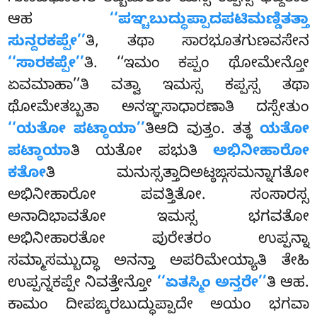
ಆಹ
‘‘ಪಞ್ಚಬುದ್ಧುಪ್ಪಾದಪಟಿಮಣ್ಡಿತತ್ತಾ
ಸುನ್ದರಕಪ್ಪೇ’’
ತಿ, ತಥಾ ಸಾರಭೂತಗುಣವಸೇನ
‘‘ಸಾರಕಪ್ಪೇ’’
ತಿ
. ‘‘ಇಮಂ ಕಪ್ಪಂ ಥೋಮೇನ್ತೋ
ಏವಮಾಹಾ’’ತಿ ವತ್ವಾ ಇಮಸ್ಸ ಕಪ್ಪಸ್ಸ ತಥಾ
ಥೋಮೇತಬ್ಬತಾ ಅನಞ್ಞಸಾಧಾರಣಾತಿ ದಸ್ಸೇತುಂ
‘‘ಯತೋ ಪಟ್ಠಾಯಾ’’
ತಿಆದಿ ವುತ್ತಂ. ತತ್ಥ
ಯತೋ
ಪಟ್ಠಾಯಾ
ತಿ ಯತೋ ಪಭುತಿ
ಅಭಿನೀಹಾರೋ
ಕತೋ
ತಿ ಮನುಸ್ಸತ್ತಾದಿಅಟ್ಠಙ್ಗಸಮನ್ನಾಗತೋ
ಅಭಿನೀಹಾರೋ ಪವತ್ತಿತೋ. ಸಂಸಾರಸ್ಸ
ಅನಾದಿಭಾವತೋ ಇಮಸ್ಸ ಭಗವತೋ
ಅಭಿನೀಹಾರತೋ ಪುರೇತರಂ ಉಪ್ಪನ್ನಾ
ಸಮ್ಮಾಸಮ್ಬುದ್ಧಾ ಅನನ್ತಾ ಅಪರಿಮೇಯ್ಯಾತಿ ತೇಹಿ
ಉಪ್ಪನ್ನಕಪ್ಪೇ ನಿವತ್ತೇನ್ತೋ
‘‘ಏತಸ್ಮಿಂ ಅನ್ತರೇ’’
ತಿ ಆಹ.
ಕಾಮಂ ದೀಪಙ್ಕರಬುದ್ಧುಪ್ಪಾದೇ ಅಯಂ ಭಗವಾ