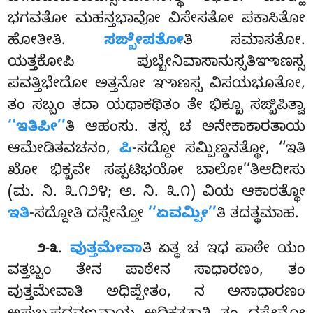
ಭಗವತೋ ಮಹನ್ತಭಾವೋ ವಿಸೇಸತೋ ಪಕಾಸಿತೋ
ಹೋತೀತಿ.
ಸಙ್ಖೇಪತೋ
ತಿ ಸಮಾಸತೋ.
ಯತ್ತಕೋಪಿ ಪುಬ್ಬೇನಿವಾಸಾನುಸ್ಸತಿಞಾಣಸ್ಸ
ಪವತ್ತಿಭೇದೋ ಅತ್ತನೋ ಞಾಣಸ್ಸ ವಿಸಯಭೂತೋ,
ತಂ ಸಬ್ಬಂ ತದಾ ಯಥಾಕಥಿತಂ ತೇ ಭಿಕ್ಖೂ ಸಙ್ಖಿಪಿತ್ವಾ
‘‘ಇತಿಪೀ’’
ತಿ ಆಹಂಸು. ತಸ್ಸ ಚ ಅನೇಕಾಕಾರತಾಯ
ಆಮೇಡಿತವಚನಂ,
ಪಿ
-ಸದ್ದೋ ಸಮ್ಪಿಣ್ಡನತ್ಥೋ, ‘‘ಇತಿ
ಖೋ ಭಿಕ್ಖವೇ ಸಪ್ಪಟಿಭಯೋ ಬಾಲೋ’’ತಿಆದೀಸು
(ಮ. ನಿ. ೩.೧೨೪; ಅ. ನಿ. ೩.೧) ವಿಯ ಆಕಾರತ್ಥೋ
ಇತಿ
-ಸದ್ದೋತಿ ದಸ್ಸೇನ್ತೋ
‘‘ಏವಮ್ಪೀ’’
ತಿ ತದತ್ಥಮಾಹ.
.
ವುತ್ತಮೇವಾ
ತಿ
ಏತ್ಥ ಚ ಇಧ ಪಾಠೇ ಯಂ
೨-೩
ವತ್ತಬ್ಬಂ ತೇನ ಪಾಠೇನ ಸಾಧಾರಣಂ, ತಂ
ವುತ್ತಮೇವಾತಿ ಅಧಿಪ್ಪೇತಂ, ನ ಅಸಾಧಾರಣಂ