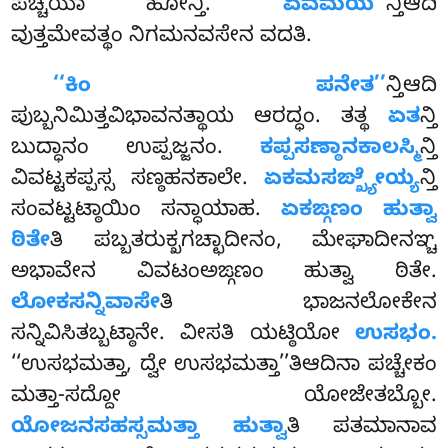
ಪಚ್ಚಯಾ ಹೋನ್ತಿ.
‘‘ಏವಮಯ’’
ನ್ತಿಆದಿ
ವುತ್ತಮೇವತ್ಥಂ ನಿಗಮನವಸೇನ ವದತಿ.
‘‘ಕಿಂ ಪನೇತ’’
ನ್ತಿಆದಿ
ಪುಬ್ಬನಿಮಿತ್ತವಿಭಾವನತ್ಥಾಯ ಆರದ್ಧಂ. ತತ್ಥ
ಏತ
ನ್ತಿ
ಬುದ್ಧಾನಂ ಉಪ್ಪಜ್ಜನಂ.
ಕಪ್ಪಸಣ್ಠಾನಕಾಲಸ್ಮಿ
ನ್ತಿ
ವಿವಟ್ಟಕಪ್ಪಸ್ಸ ಸಣ್ಠಹನಕಾಲೇ.
ಏಕಮಸಙ್ಖ್ಯೇಯ್ಯ
ನ್ತಿ
ಸಂವಟ್ಟಟ್ಠಾಯಿಂ ಸನ್ಧಾಯಾಹ.
ಏಕಙ್ಗಣಂ ಹುತ್ವಾ
ಠಿತೇ
ತಿ ಪಬ್ಬತರುಕ್ಖಗಚ್ಛಾದೀನಂ, ಮೇಘಾದೀನಞ್ಚ
ಅಭಾವೇನ ವಿವಟಂಅಙ್ಗಣಂ ಹುತ್ವಾ ಠಿತೇ.
ಲೋಕಸನ್ನಿವಾಸೇ
ತಿ
ಭಾಜನಲೋಕೇನ
ಸನ್ನಿವಿಸಿತಬ್ಬಟ್ಠಾನೇ. ವೀಸತಿ ಯಟ್ಠಿಯೋ
ಉಸಭಂ.
‘‘ಉಸಭಮತ್ತಾ, ದ್ವೇ ಉಸಭಮತ್ತಾ’’ತಿಆದಿನಾ ಪಚ್ಚೇಕಂ
ಮತ್ತಾ-ಸದ್ದೋ ಯೋಜೇತಬ್ಬೋ.
ಯೋಜನಸಹಸ್ಸಮತ್ತಾ ಹುತ್ವಾ
ತಿ ಪತಮಾನಾವ