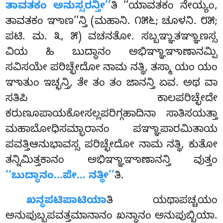
ತಾವತಕಂ ಅನುಸ್ಸರನ್ತೀ’’
ತಿ ‘‘ಯಾವತಕಂ ನೇಯ್ಯಂ,
ತಾವತಕಂ ಞಾಣ’’ನ್ತಿ (ಮಹಾನಿ. ೧೫೬; ಚೂಳನಿ. ೮೫;
ಪಟಿ. ಮ. ೩, ೫) ವಚನತೋ. ಸಬ್ಬಞ್ಞುತಞ್ಞಾಣಸ್ಸ
ವಿಯ ಹಿ ಬುದ್ಧಾನಂ ಅಭಿಞ್ಞಾಞಾಣಾನಮ್ಪಿ
ಸವಿಸಯೇ ಪರಿಚ್ಛೇದೋ ನಾಮ ನತ್ಥಿ, ತಸ್ಮಾ ಯಂ
ಯಂ
ಞಾತುಂ ಇಚ್ಛನ್ತಿ, ತೇ ತಂ ತಂ ಜಾನನ್ತಿ ಏವ. ಅಥ ವಾ
ಸತಿಪಿ ಕಾಲಪರಿಚ್ಛೇದೇ
ಕರುಣೂಪಾಯಕೋಸಲ್ಲಪರಿಗ್ಗಹಾದಿನಾ ಸಾತಿಸಯತ್ತಾ
ಮಹಾಬೋಧಿಸಮ್ಭಾರಾನಂ ಪಞ್ಞಾಪಾರಮಿತಾಯ
ಪವತ್ತಿಆನುಭಾವಸ್ಸ ಪರಿಚ್ಛೇದೋ ನಾಮ ನತ್ಥಿ, ಕುತೋ
ತನ್ನಿಮಿತ್ತಕಾನಂ ಅಭಿಞ್ಞಾಞಾಣಾನನ್ತಿ ವುತ್ತಂ
‘‘ಬುದ್ಧಾನಂ…ಪೇ… ನತ್ಥೀ’’
ತಿ.
ಖನ್ಧಪಟಿಪಾಟಿಯಾ
ತಿ
ಯಥಾಪಚ್ಚಯಂ
ಅನುಪುಬ್ಬಪವತ್ತಮಾನಾನಂ ಖನ್ಧಾನಂ ಅನುಪುಬ್ಬಿಯಾ.