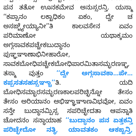
ಪನ ತತೋ ಊನಕಮೇವ ಅನುಸ್ಸರನ್ತಿ. ಯಸ್ಮಾ
‘‘ಕಪ್ಪಾನಂ ಲಕ್ಖಾಧಿಕಂ ಏಕಂ, ದ್ವೇ ಚ
ಅಸಙ್ಖ್ಯೇಯ್ಯಾನೀ’’ತಿ ಕಾಲವಸೇನ ಏವಂ
ಪರಿಮಾಣೋ ಯಥಾಕ್ಕಮಂ
ಅಗ್ಗಸಾವಕಪಚ್ಚೇಕಬುದ್ಧಾನಂ
ಪುಞ್ಞಞಾಣಾಭಿನೀಹಾರೋ,
ಸಾವಕಬೋಧಿಪಚ್ಚೇಕಬೋಧಿಪಾರಮಿತಾಸಮ್ಭರಣಞ್ಚ,
ತಸ್ಮಾ ವುತ್ತಂ
‘‘ದ್ವೇ ಅಗ್ಗಸಾವಕಾ…ಪೇ…
ಕಪ್ಪಸತಸಹಸ್ಸಞ್ಚಾ’’
ತಿ. ಯದಿ
ಬೋಧಿಸಮ್ಭಾರಸಮ್ಭರಣಕಾಲಪರಿಚ್ಛಿನ್ನೋ ತೇಸಂ
ತೇಸಂ ಅರಿಯಾನಂ ಅಭಿಞ್ಞಾಞಾಣವಿಭವೋ, ಏವಂ
ಸನ್ತೇ ಬುದ್ಧಾನಮ್ಪಿಸ್ಸ ಸಪರಿಚ್ಛೇದತಾ ಆಪನ್ನಾತಿ
ಚೋದನಂ ಸನ್ಧಾಯಾಹ
‘‘ಬುದ್ಧಾನಂ ಪನ ಏತ್ತಕನ್ತಿ
ಪರಿಚ್ಛೇದೋ ನತ್ಥಿ, ಯಾವತಕಂ ಆಕಙ್ಖನ್ತಿ,