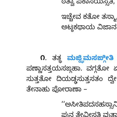
ಠತ್ವಾ ಪಕಾಸಯಿಸ್ಸತಿ
ಇಚ್ಚೇವ ಕತೋ ತಸ್ಮಾ,
ಅಟ್ಠಕಥಾಯ ವಿಜಾನಥ,
೧
. ತತ್ಥ
ಮಜ್ಝಿಮಸಙ್ಗೀತಿ
ಪಣ್ಣಾಸತ್ತಯಸಙ್ಗಹಾ. ವಗ್ಗತೋ
ಸುತ್ತತೋ ದಿಯಡ್ಢಸುತ್ತಸತಂ ದ್ವ
ತೇನಾಹು ಪೋರಾಣಾ –
‘‘ಅಸೀತಿಪದಸಹಸ್ಸಾನ
ಪುನ ತೇವೀಸತಿ ವುತ್ತಾ