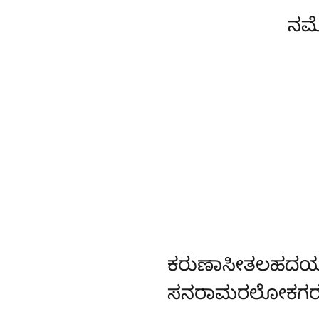
ನಮೋ
ಕರುಣಾಸೀತಲಹದ
ಸನರಾಮರಲೋಕಗರುಂ