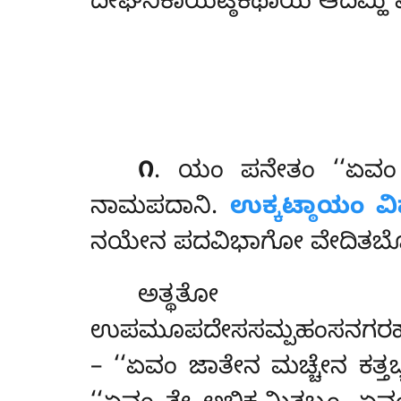
ದೀಘನಿಕಾಯಟ್ಠಕಥಾಯ ಆದಿಮ್ಹಿ ವಿತ್
೧
. ಯಂ
ಪನೇತಂ ‘‘ಏವಂ 
ನಾಮಪದಾನಿ.
ಉಕ್ಕಟ್ಠಾಯಂ ವ
ನಯೇನ ಪದವಿಭಾಗೋ ವೇದಿತಬ್ಬ
ಅತ್ಥ
ಉಪಮೂಪದೇಸಸಮ್ಪಹಂಸನಗರಹಣವಚ
– ‘‘ಏವಂ ಜಾತೇನ ಮಚ್ಚೇನ ಕತ