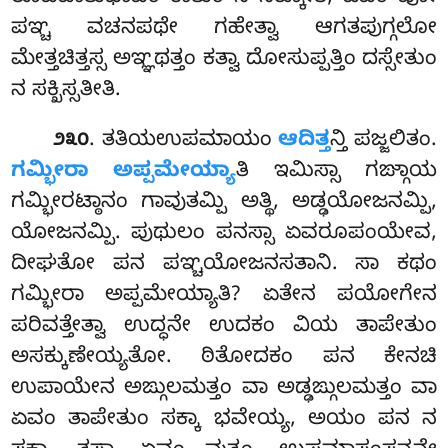
ಪಞ್ಚ ವಚನಪಥೇ ಗಹೇತ್ವಾ ಆಗತಪುಗ್ಗಲೋ
ಮೇತ್ತಚಿತ್ತಸ್ಸ ಅಞ್ಞಥತ್ತಂ ಕತ್ವಾ ದೋಸುಪ್ಪತ್ತಿಂ ದಸ್ಸೇತುಂ
ನ ಸಕ್ಖಿಸ್ಸತೀತಿ.
. ತತಿಯಉಪಮಾಯಂ
ಆದಿತ್ತ
ನ್ತಿ ಪಜ್ಜಲಿತಂ.
೨೩೦
ಗಮ್ಭೀರಾ ಅಪ್ಪಮೇಯ್ಯಾ
ತಿ ಇಮಿಸ್ಸಾ ಗಙ್ಗಾಯ
ಗಮ್ಭೀರಟ್ಠಾನಂ ಗಾವುತಮ್ಪಿ ಅತ್ಥಿ, ಅಡ್ಢಯೋಜನಮ್ಪಿ,
ಯೋಜನಮ್ಪಿ. ಪುಥುಲಂ ಪನಸ್ಸಾ ಏವರೂಪಂಯೇವ,
ದೀಘತೋ ಪನ ಪಞ್ಚಯೋಜನಸತಾನಿ. ಸಾ ಕಥಂ
ಗಮ್ಭೀರಾ ಅಪ್ಪಮೇಯ್ಯಾತಿ? ಏತೇನ ಪಯೋಗೇನ
ಪರಿವತ್ತೇತ್ವಾ ಉದ್ಧನೇ ಉದಕಂ ವಿಯ ತಾಪೇತುಂ
ಅಸಕ್ಕುಣೇಯ್ಯತೋ. ಠಿತೋದಕಂ ಪನ ಕೇನಚಿ
ಉಪಾಯೇನ ಅಙ್ಗುಲಮತ್ತಂ ವಾ ಅಡ್ಢಙ್ಗುಲಮತ್ತಂ ವಾ
ಏವಂ ತಾಪೇತುಂ ಸಕ್ಕಾ ಭವೇಯ್ಯ, ಅಯಂ ಪನ ನ