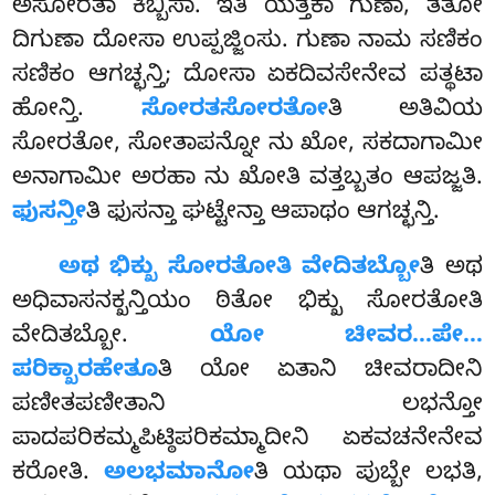
ಅಸೋರತಾ ಕಿಬ್ಬಿಸಾ. ಇತಿ ಯತ್ತಕಾ ಗುಣಾ, ತತೋ
ದಿಗುಣಾ ದೋಸಾ ಉಪ್ಪಜ್ಜಿಂಸು. ಗುಣಾ ನಾಮ ಸಣಿಕಂ
ಸಣಿಕಂ ಆಗಚ್ಛನ್ತಿ; ದೋಸಾ ಏಕದಿವಸೇನೇವ ಪತ್ಥಟಾ
ಹೋನ್ತಿ.
ಸೋರತಸೋರತೋ
ತಿ ಅತಿವಿಯ
ಸೋರತೋ, ಸೋತಾಪನ್ನೋ
ನು ಖೋ, ಸಕದಾಗಾಮೀ
ಅನಾಗಾಮೀ ಅರಹಾ ನು ಖೋತಿ ವತ್ತಬ್ಬತಂ ಆಪಜ್ಜತಿ.
ಫುಸನ್ತೀ
ತಿ ಫುಸನ್ತಾ ಘಟ್ಟೇನ್ತಾ ಆಪಾಥಂ ಆಗಚ್ಛನ್ತಿ.
ಅಥ
ಭಿಕ್ಖು ಸೋರತೋತಿ ವೇದಿತಬ್ಬೋ
ತಿ ಅಥ
ಅಧಿವಾಸನಕ್ಖನ್ತಿಯಂ ಠಿತೋ ಭಿಕ್ಖು ಸೋರತೋತಿ
ವೇದಿತಬ್ಬೋ.
ಯೋ ಚೀವರ…ಪೇ…
ಪರಿಕ್ಖಾರಹೇತೂ
ತಿ ಯೋ ಏತಾನಿ ಚೀವರಾದೀನಿ
ಪಣೀತಪಣೀತಾನಿ ಲಭನ್ತೋ
ಪಾದಪರಿಕಮ್ಮಪಿಟ್ಠಿಪರಿಕಮ್ಮಾದೀನಿ ಏಕವಚನೇನೇವ
ಕರೋತಿ.
ಅಲಭಮಾನೋ
ತಿ ಯಥಾ ಪುಬ್ಬೇ ಲಭತಿ,