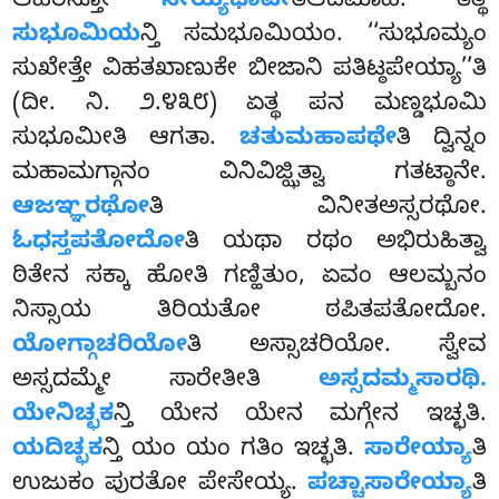
ಆಹರನ್ತೋ
ಸೇಯ್ಯಥಾಪೀ
ತಿಆದಿಮಾಹ. ತತ್ಥ
ಸುಭೂಮಿಯ
ನ್ತಿ ಸಮಭೂಮಿಯಂ. ‘‘ಸುಭೂಮ್ಯಂ
ಸುಖೇತ್ತೇ ವಿಹತಖಾಣುಕೇ ಬೀಜಾನಿ ಪತಿಟ್ಠಪೇಯ್ಯಾ’’ತಿ
(ದೀ. ನಿ. ೨.೪೩೮) ಏತ್ಥ ಪನ ಮಣ್ಡಭೂಮಿ
ಸುಭೂಮೀತಿ ಆಗತಾ.
ಚತುಮಹಾಪಥೇ
ತಿ ದ್ವಿನ್ನಂ
ಮಹಾಮಗ್ಗಾನಂ ವಿನಿವಿಜ್ಝಿತ್ವಾ ಗತಟ್ಠಾನೇ.
ಆಜಞ್ಞರಥೋ
ತಿ ವಿನೀತಅಸ್ಸರಥೋ.
ಓಧಸ್ತಪತೋದೋ
ತಿ ಯಥಾ ರಥಂ ಅಭಿರುಹಿತ್ವಾ
ಠಿತೇನ ಸಕ್ಕಾ ಹೋತಿ ಗಣ್ಹಿತುಂ, ಏವಂ ಆಲಮ್ಬನಂ
ನಿಸ್ಸಾಯ ತಿರಿಯತೋ ಠಪಿತಪತೋದೋ.
ಯೋಗ್ಗಾಚರಿಯೋ
ತಿ ಅಸ್ಸಾಚರಿಯೋ. ಸ್ವೇವ
ಅಸ್ಸದಮ್ಮೇ ಸಾರೇತೀತಿ
ಅಸ್ಸದಮ್ಮಸಾರಥಿ.
ಯೇನಿಚ್ಛಕ
ನ್ತಿ ಯೇನ ಯೇನ ಮಗ್ಗೇನ ಇಚ್ಛತಿ.
ಯದಿಚ್ಛಕ
ನ್ತಿ ಯಂ ಯಂ ಗತಿಂ ಇಚ್ಛತಿ.
ಸಾರೇಯ್ಯಾ
ತಿ
ಉಜುಕಂ ಪುರತೋ ಪೇಸೇಯ್ಯ.
ಪಚ್ಚಾಸಾರೇಯ್ಯಾ
ತಿ