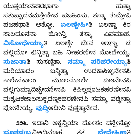
ಯುತ್ತಯಾನಪಟಿಭಾಗಾ
ಹುತ್ವಾ
ಸತುಪ್ಪಾದನಮತ್ತೇನೇವ ಪಜಹಿಂಸು, ತಸ್ಮಾ ತುಮ್ಹೇಪಿ
ಪಜಹಥಾತಿ ಅತ್ಥೋ.
ಏಲಣ್ಡೇಹೀ
ತಿ ಏಲಣ್ಡಾ ಕಿರ
ಸಾಲದೂಸನಾ ಹೋನ್ತಿ, ತಸ್ಮಾ ಏವಮಾಹ.
ವಿಸೋಧೇಯ್ಯಾ
ತಿ ಏಲಣ್ಡೇ ಚೇವ ಅಞ್ಞಾ ಚ
ವಲ್ಲಿಯೋ ಛಿನ್ದಿತ್ವಾ ಬಹಿ ನೀಹರಣೇನ ಸೋಧೇಯ್ಯ.
ಸುಜಾತಾ
ತಿ ಸುಸಣ್ಠಿತಾ.
ಸಮ್ಮಾ ಪರಿಹರೇಯ್ಯಾ
ತಿ
ಮರಿಯಾದಂ ಬನ್ಧಿತ್ವಾ ಉದಕಾಸಿಞ್ಚನೇನಪಿ
ಕಾಲೇನಕಾಲಂ ಮೂಲಮೂಲೇ
ಖಣನೇನಪಿ
ವಲ್ಲಿಗುಮ್ಬಾದಿಚ್ಛೇದನೇನಪಿ ಕಿಪಿಲ್ಲಪೂಟಕಹರಣೇನಪಿ
ಮಕ್ಕಟಕಜಾಲಸುಕ್ಖದಣ್ಡಕಹರಣೇನಪಿ ಸಮ್ಮಾ ವಡ್ಢೇತ್ವಾ
ಪೋಸೇಯ್ಯ.
ವುದ್ಧಿ
ಆದೀನಿ ವುತ್ತತ್ಥಾನೇವ.
. ಇದಾನಿ ಅಕ್ಖನ್ತಿಯಾ ದೋಸಂ ದಸ್ಸೇನ್ತೋ
೨೨೬
ಭೂತಪುಬ್ಬ
ನ್ತಿಆದಿಮಾಹ. ತತ್ಥ
ವೇದೇಹಿಕಾ
ತಿ