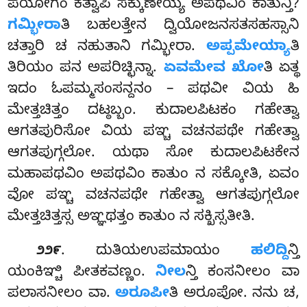
ಪಯೋಗಂ ಕತ್ವಾಪಿ ಸಕ್ಕುಣೇಯ್ಯ ಅಪಥವಿಂ ಕಾತುನ್ತಿ?
ಗಮ್ಭೀರಾ
ತಿ ಬಹಲತ್ತೇನ ದ್ವಿಯೋಜನಸತಸಹಸ್ಸಾನಿ
ಚತ್ತಾರಿ ಚ ನಹುತಾನಿ ಗಮ್ಭೀರಾ.
ಅಪ್ಪಮೇಯ್ಯಾ
ತಿ
ತಿರಿಯಂ ಪನ ಅಪರಿಚ್ಛಿನ್ನಾ.
ಏವಮೇವ ಖೋ
ತಿ ಏತ್ಥ
ಇದಂ ಓಪಮ್ಮಸಂಸನ್ದನಂ – ಪಥವೀ ವಿಯ ಹಿ
ಮೇತ್ತಚಿತ್ತಂ ದಟ್ಠಬ್ಬಂ. ಕುದಾಲಪಿಟಕಂ ಗಹೇತ್ವಾ
ಆಗತಪುರಿಸೋ ವಿಯ ಪಞ್ಚ ವಚನಪಥೇ ಗಹೇತ್ವಾ
ಆಗತಪುಗ್ಗಲೋ. ಯಥಾ ಸೋ ಕುದಾಲಪಿಟಕೇನ
ಮಹಾಪಥವಿಂ ಅಪಥವಿಂ ಕಾತುಂ ನ ಸಕ್ಕೋತಿ, ಏವಂ
ವೋ ಪಞ್ಚ ವಚನಪಥೇ ಗಹೇತ್ವಾ ಆಗತಪುಗ್ಗಲೋ
ಮೇತ್ತಚಿತ್ತಸ್ಸ ಅಞ್ಞಥತ್ತಂ ಕಾತುಂ ನ ಸಕ್ಖಿಸ್ಸತೀತಿ.
. ದುತಿಯಉಪಮಾಯಂ
ಹಲಿದ್ದಿ
ನ್ತಿ
೨೨೯
ಯಂಕಿಞ್ಚಿ ಪೀತಕವಣ್ಣಂ.
ನೀಲ
ನ್ತಿ ಕಂಸನೀಲಂ ವಾ
ಪಲಾಸನೀಲಂ ವಾ.
ಅರೂಪೀ
ತಿ ಅರೂಪೋ
. ನನು ಚ,