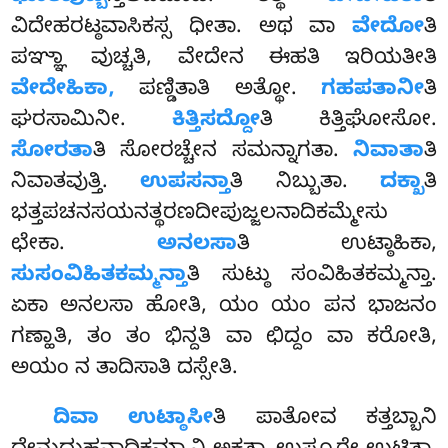
ವಿದೇಹರಟ್ಠವಾಸಿಕಸ್ಸ ಧೀತಾ. ಅಥ ವಾ
ವೇದೋ
ತಿ
ಪಞ್ಞಾ ವುಚ್ಚತಿ, ವೇದೇನ ಈಹತಿ ಇರಿಯತೀತಿ
ವೇದೇಹಿಕಾ,
ಪಣ್ಡಿತಾತಿ ಅತ್ಥೋ.
ಗಹಪತಾನೀ
ತಿ
ಘರಸಾಮಿನೀ.
ಕಿತ್ತಿಸದ್ದೋ
ತಿ ಕಿತ್ತಿಘೋಸೋ.
ಸೋರತಾ
ತಿ ಸೋರಚ್ಚೇನ ಸಮನ್ನಾಗತಾ.
ನಿವಾತಾ
ತಿ
ನಿವಾತವುತ್ತಿ.
ಉಪಸನ್ತಾ
ತಿ ನಿಬ್ಬುತಾ.
ದಕ್ಖಾ
ತಿ
ಭತ್ತಪಚನಸಯನತ್ಥರಣದೀಪುಜ್ಜಲನಾದಿಕಮ್ಮೇಸು
ಛೇಕಾ.
ಅನಲಸಾ
ತಿ ಉಟ್ಠಾಹಿಕಾ,
ಸುಸಂವಿಹಿತಕಮ್ಮನ್ತಾ
ತಿ ಸುಟ್ಠು ಸಂವಿಹಿತಕಮ್ಮನ್ತಾ.
ಏಕಾ ಅನಲಸಾ ಹೋತಿ, ಯಂ ಯಂ ಪನ ಭಾಜನಂ
ಗಣ್ಹಾತಿ, ತಂ ತಂ ಭಿನ್ದತಿ ವಾ ಛಿದ್ದಂ ವಾ ಕರೋತಿ,
ಅಯಂ ನ ತಾದಿಸಾತಿ ದಸ್ಸೇತಿ.
ದಿವಾ ಉಟ್ಠಾಸೀ
ತಿ ಪಾತೋವ ಕತ್ತಬ್ಬಾನಿ