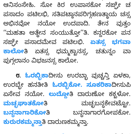
ಆನಿಸಂಸೇಹಿ. ಸೋ ಕಿರ ಉಪಾಸಕೋ ಸಙ್ಘೇ ಚ
ಪಸಾದಂ ಪಟಿಲಭಿ, ಸತಿಪಟ್ಠಾನಪರಿಗ್ಗಹಣತ್ಥಾಯ ಚಸ್ಸ
ಅಭಿನವೋ ನಯೋ ಉದಪಾದಿ. ತೇನ ವುತ್ತಂ
‘‘ಮಹತಾ ಅತ್ಥೇನ ಸಂಯುತ್ತೋ’’ತಿ. ಕನ್ದರಕೋ ಪನ
ಸಙ್ಘೇ ಪಸಾದಮೇವ
ಪಟಿಲಭಿ.
ಏತಸ್ಸ ಭಗವಾ
ಕಾಲೋ
ತಿ ಏತಸ್ಸ ಧಮ್ಮಕ್ಖಾನಸ್ಸ, ಚತುನ್ನಂ ವಾ
ಪುಗ್ಗಲಾನಂ ವಿಭಜನಸ್ಸ ಕಾಲೋ.
.
ಓರಬ್ಭಿಕಾ
ದೀಸು ಉರಬ್ಭಾ ವುಚ್ಚನ್ತಿ ಏಳಕಾ,
೮
ಉರಬ್ಭೇ ಹನತೀತಿ
ಓರಬ್ಭಿಕೋ. ಸೂಕರಿಕಾ
ದೀಸುಪಿ
ಏಸೇವ ನಯೋ.
ಲುದ್ದೋ
ತಿ ದಾರುಣೋ ಕಕ್ಖಳೋ.
ಮಚ್ಛಘಾತಕೋ
ತಿ ಮಚ್ಛಬನ್ಧಕೇವಟ್ಟೋ.
ಬನ್ಧನಾಗಾರಿಕೋ
ತಿ ಬನ್ಧನಾಗಾರಗೋಪಕೋ.
ಕುರುರಕಮ್ಮನ್ತಾ
ತಿ ದಾರುಣಕಮ್ಮನ್ತಾ.