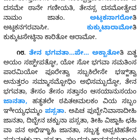
ದಸಮೇ ಠಾನೇ ಗಣೀಯತಿ, ತೇನಸ್ಸ ದಸಮೋತ್ವೇವ
ನಾಮಂ ಜಾತಂ.
ಅಟ್ಠಕನಾಗರೋ
ತಿ
ಅಟ್ಠಕನಗರವಾಸೀ.
ಕುಕ್ಕುಟಾರಾಮೋ
ತಿ
ಕುಕ್ಕುಟಸೇಟ್ಠಿನಾ ಕಾರಿತೋ ಆರಾಮೋ.
.
ತೇನ ಭಗವತಾ…ಪೇ… ಅಕ್ಖಾತೋ
ತಿ ಏತ್ಥ
೧೮
ಅಯಂ ಸಙ್ಖೇಪತ್ಥೋ, ಯೋ ಸೋ ಭಗವಾ ಸಮತಿಂಸ
ಪಾರಮಿಯೋ ಪೂರೇತ್ವಾ ಸಬ್ಬಕಿಲೇಸೇ ಭಞ್ಜಿತ್ವಾ
ಅನುತ್ತರಂ ಸಮ್ಮಾಸಮ್ಬೋಧಿಂ ಅಭಿಸಮ್ಬುದ್ಧೋ, ತೇನ
ಭಗವತಾ, ತೇಸಂ ತೇಸಂ ಸತ್ತಾನಂ ಆಸಯಾನುಸಯಂ
ಜಾನತಾ,
ಹತ್ಥತಲೇ ಠಪಿತಆಮಲಕಂ ವಿಯ ಸಬ್ಬಂ
ಞೇಯ್ಯಧಮ್ಮಂ
ಪಸ್ಸತಾ
. ಅಪಿಚ ಪುಬ್ಬೇನಿವಾಸಾದೀಹಿ
ಜಾನತಾ, ದಿಬ್ಬೇನ ಚಕ್ಖುನಾ ಪಸ್ಸತಾ, ತೀಹಿ ವಿಜ್ಜಾಹಿ ಛಹಿ
ವಾ ಪನ ಅಭಿಞ್ಞಾಹಿ ಜಾನತಾ, ಸಬ್ಬತ್ಥ ಅಪ್ಪಟಿಹತೇನ