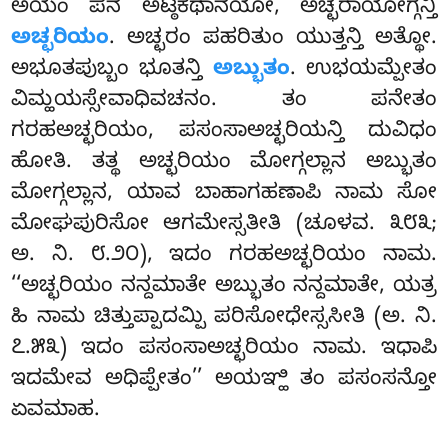
ಅಯಂ ಪನ ಅಟ್ಠಕಥಾನಯೋ
, ಅಚ್ಛರಾಯೋಗ್ಗನ್ತಿ
ಅಚ್ಛರಿಯಂ
. ಅಚ್ಛರಂ ಪಹರಿತುಂ ಯುತ್ತನ್ತಿ ಅತ್ಥೋ.
ಅಭೂತಪುಬ್ಬಂ ಭೂತನ್ತಿ
ಅಬ್ಭುತಂ
. ಉಭಯಮ್ಪೇತಂ
ವಿಮ್ಹಯಸ್ಸೇವಾಧಿವಚನಂ. ತಂ ಪನೇತಂ
ಗರಹಅಚ್ಛರಿಯಂ, ಪಸಂಸಾಅಚ್ಛರಿಯನ್ತಿ ದುವಿಧಂ
ಹೋತಿ. ತತ್ಥ ಅಚ್ಛರಿಯಂ ಮೋಗ್ಗಲ್ಲಾನ ಅಬ್ಭುತಂ
ಮೋಗ್ಗಲ್ಲಾನ, ಯಾವ ಬಾಹಾಗಹಣಾಪಿ ನಾಮ ಸೋ
ಮೋಘಪುರಿಸೋ ಆಗಮೇಸ್ಸತೀತಿ (ಚೂಳವ. ೩೮೩;
ಅ. ನಿ. ೮.೨೦), ಇದಂ ಗರಹಅಚ್ಛರಿಯಂ ನಾಮ.
‘‘ಅಚ್ಛರಿಯಂ ನನ್ದಮಾತೇ ಅಬ್ಭುತಂ ನನ್ದಮಾತೇ, ಯತ್ರ
ಹಿ ನಾಮ ಚಿತ್ತುಪ್ಪಾದಮ್ಪಿ ಪರಿಸೋಧೇಸ್ಸಸೀತಿ (ಅ. ನಿ.
೭.೫೩) ಇದಂ ಪಸಂಸಾಅಚ್ಛರಿಯಂ ನಾಮ. ಇಧಾಪಿ
ಇದಮೇವ ಅಧಿಪ್ಪೇತಂ’’ ಅಯಞ್ಹಿ ತಂ ಪಸಂಸನ್ತೋ
ಏವಮಾಹ.