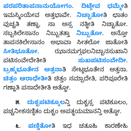
ಪರಪರಿತಾಪನಾನುಯೋಗಂ
.
ದಿಟ್ಠೇವ ಧಮ್ಮೇ
ತಿ
ಇಮಸ್ಮಿಂಯೇವ ಅತ್ತಭಾವೇ.
ನಿಚ್ಛಾತೋ
ತಿ ಛಾತಂ
ವುಚ್ಚತಿ ತಣ್ಹಾ, ಸಾ ಅಸ್ಸ ನತ್ಥೀತಿ ನಿಚ್ಛಾತೋ.
ಸಬ್ಬಕಿಲೇಸಾನಂ ನಿಬ್ಬುತತ್ತಾ
ನಿಬ್ಬುತೋ
. ಅನ್ತೋ
ತಾಪನಕಿಲೇಸಾನಂ ಅಭಾವಾ ಸೀತಲೋ ಜಾತೋತಿ
ಸೀತಿಭೂತೋ
. ಝಾನಮಗ್ಗಫಲನಿಬ್ಬಾನಸುಖಾನಿ
ಪಟಿಸಂವೇದೇತೀತಿ
ಸುಖಪಟಿಸಂವೇದೀ
.
ಬ್ರಹ್ಮಭೂತೇನ ಅತ್ತನಾ
ತಿ ಸೇಟ್ಠಭೂತೇನ ಅತ್ತನಾ.
ಚಿತ್ತಂ ಆರಾಧೇತೀ
ತಿ ಚಿತ್ತಂ ಸಮ್ಪಾದೇತಿ, ಪರಿಪೂರೇತಿ
ಗಣ್ಹಾತಿ ಪಸಾದೇತೀತಿ ಅತ್ಥೋ.
.
ದುಕ್ಖಪಟಿಕ್ಕೂಲ
ನ್ತಿ ದುಕ್ಖಸ್ಸ ಪಟಿಕೂಲಂ,
೫
ಪಚ್ಚನೀಕಸಣ್ಠಿತಂ ದುಕ್ಖಂ ಅಪತ್ಥಯಮಾನನ್ತಿ ಅತ್ಥೋ.
.
ಪಣ್ಡಿತೋ
ತಿ ಇಧ ಚತೂಹಿ ಕಾರಣೇಹಿ
೬