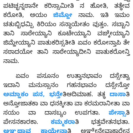
ಪಟಿಚ್ಛನ್ನಠಾನೇ ಕರಿಸ್ಸಾಮೀತಿ ನ ಹೋತಿ, ತತ್ಥೇವ
ಕರೋತಿ, ಅಯಂ
ಜಿಮ್ಹೋ
ನಾಮ. ಇತಿ ಇಮಂ
ಚತುಬ್ಬಿಧಮ್ಪಿ
ಕಿರಿಯಂ ಸನ್ಧಾಯೇತಂ ವುತ್ತಂ. ಸಬ್ಬಾನಿ
ತಾನಿ ಸಾಠೇಯ್ಯಾನಿ
ಕೂಟೇಯ್ಯಾನಿ ವಙ್ಕೇಯ್ಯಾನಿ
ಜಿಮ್ಹೇಯ್ಯಾನಿ ಪಾತುಕರಿಸ್ಸತೀತಿ ಏವಂ ಕರೋನ್ತಾಪಿ ತೇ
ಸಠಾದಯೋ ತಾನಿ ಸಾಠೇಯ್ಯಾದೀನಿ ಪಾತುಕರೋನ್ತಿ
ನಾಮ.
ಏವಂ ಪಸೂನಂ ಉತ್ತಾನಭಾವಂ ದಸ್ಸೇತ್ವಾ
ಇದಾನಿ ಮನುಸ್ಸಾನಂ ಗಹನಭಾವಂ ದಸ್ಸೇನ್ತೋ
ಅಮ್ಹಾಕಂ ಪನ, ಭನ್ತೇ
ತಿಆದಿಮಾಹ. ತತ್ಥ
ದಾಸಾ
ತಿ
ಅನ್ತೋಜಾತಕಾ ವಾ ಧನಕ್ಕೀತಾ ವಾ ಕರಮರಾನೀತಾ ವಾ
ಸಯಂ ವಾ ದಾಸಬ್ಯಂ ಉಪಗತಾ.
ಪೇಸ್ಸಾ
ತಿ
ಪೇಸನಕಾರಕಾ.
ಕಮ್ಮಕರಾ
ತಿ ಭತ್ತವೇತನಭತಾ.
ಅಞ್ಞಥಾವ ಕಾಯೇನಾ
ತಿ ಅಞ್ಞೇನೇವಾಕಾರೇನ