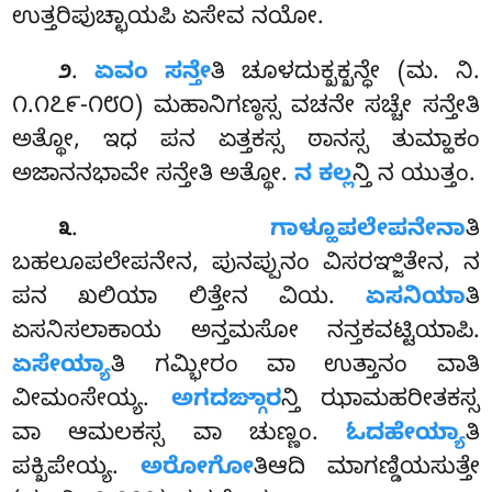
ಉತ್ತರಿಪುಚ್ಛಾಯಪಿ ಏಸೇವ ನಯೋ.
.
ಏವಂ ಸನ್ತೇ
ತಿ ಚೂಳದುಕ್ಖಕ್ಖನ್ಧೇ (ಮ. ನಿ.
೨
೧.೧೭೯-೧೮೦) ಮಹಾನಿಗಣ್ಠಸ್ಸ ವಚನೇ ಸಚ್ಚೇ ಸನ್ತೇತಿ
ಅತ್ಥೋ, ಇಧ ಪನ ಏತ್ತಕಸ್ಸ ಠಾನಸ್ಸ ತುಮ್ಹಾಕಂ
ಅಜಾನನಭಾವೇ ಸನ್ತೇತಿ ಅತ್ಥೋ.
ನ ಕಲ್ಲ
ನ್ತಿ ನ ಯುತ್ತಂ.
.
ಗಾಳ್ಹೂಪಲೇಪನೇನಾ
ತಿ
೩
ಬಹಲೂಪಲೇಪನೇನ, ಪುನಪ್ಪುನಂ ವಿಸರಞ್ಜಿತೇನ, ನ
ಪನ ಖಲಿಯಾ ಲಿತ್ತೇನ ವಿಯ.
ಏಸನಿಯಾ
ತಿ
ಏಸನಿಸಲಾಕಾಯ ಅನ್ತಮಸೋ ನನ್ತಕವಟ್ಟಿಯಾಪಿ.
ಏಸೇಯ್ಯಾ
ತಿ ಗಮ್ಭೀರಂ ವಾ ಉತ್ತಾನಂ ವಾತಿ
ವೀಮಂಸೇಯ್ಯ.
ಅಗದಙ್ಗಾರ
ನ್ತಿ ಝಾಮಹರೀತಕಸ್ಸ
ವಾ ಆಮಲಕಸ್ಸ ವಾ ಚುಣ್ಣಂ.
ಓದಹೇಯ್ಯಾ
ತಿ
ಪಕ್ಖಿಪೇಯ್ಯ.
ಅರೋಗೋ
ತಿಆದಿ ಮಾಗಣ್ಡಿಯಸುತ್ತೇ