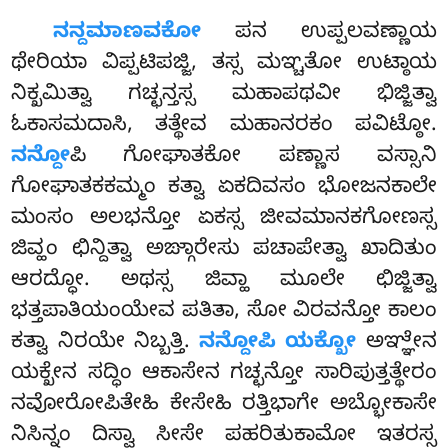
ನನ್ದಮಾಣವಕೋ
ಪನ ಉಪ್ಪಲವಣ್ಣಾಯ
ಥೇರಿಯಾ ವಿಪ್ಪಟಿಪಜ್ಜಿ, ತಸ್ಸ ಮಞ್ಚತೋ ಉಟ್ಠಾಯ
ನಿಕ್ಖಮಿತ್ವಾ ಗಚ್ಛನ್ತಸ್ಸ ಮಹಾಪಥವೀ ಭಿಜ್ಜಿತ್ವಾ
ಓಕಾಸಮದಾಸಿ, ತತ್ಥೇವ ಮಹಾನರಕಂ ಪವಿಟ್ಠೋ.
ನನ್ದೋ
ಪಿ ಗೋಘಾತಕೋ ಪಣ್ಣಾಸ ವಸ್ಸಾನಿ
ಗೋಘಾತಕಕಮ್ಮಂ ಕತ್ವಾ ಏಕದಿವಸಂ ಭೋಜನಕಾಲೇ
ಮಂಸಂ ಅಲಭನ್ತೋ ಏಕಸ್ಸ ಜೀವಮಾನಕಗೋಣಸ್ಸ
ಜಿವ್ಹಂ ಛಿನ್ದಿತ್ವಾ ಅಙ್ಗಾರೇಸು ಪಚಾಪೇತ್ವಾ ಖಾದಿತುಂ
ಆರದ್ಧೋ. ಅಥಸ್ಸ ಜಿವ್ಹಾ ಮೂಲೇ ಛಿಜ್ಜಿತ್ವಾ
ಭತ್ತಪಾತಿಯಂಯೇವ ಪತಿತಾ, ಸೋ ವಿರವನ್ತೋ ಕಾಲಂ
ಕತ್ವಾ ನಿರಯೇ ನಿಬ್ಬತ್ತಿ.
ನನ್ದೋಪಿ ಯಕ್ಖೋ
ಅಞ್ಞೇನ
ಯಕ್ಖೇನ
ಸದ್ಧಿಂ ಆಕಾಸೇನ ಗಚ್ಛನ್ತೋ ಸಾರಿಪುತ್ತತ್ಥೇರಂ
ನವೋರೋಪಿತೇಹಿ ಕೇಸೇಹಿ ರತ್ತಿಭಾಗೇ ಅಬ್ಭೋಕಾಸೇ
ನಿಸಿನ್ನಂ ದಿಸ್ವಾ ಸೀಸೇ ಪಹರಿತುಕಾಮೋ ಇತರಸ್ಸ