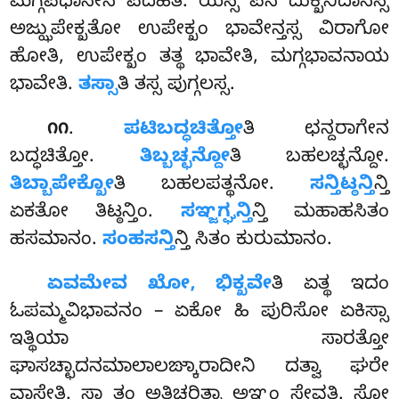
ಮಗ್ಗಪಧಾನೇನ ಪದಹತಿ. ಯಸ್ಸ ಪನ ದುಕ್ಖನಿದಾನಸ್ಸ
ಅಜ್ಝುಪೇಕ್ಖತೋ ಉಪೇಕ್ಖಂ ಭಾವೇನ್ತಸ್ಸ ವಿರಾಗೋ
ಹೋತಿ, ಉಪೇಕ್ಖಂ ತತ್ಥ ಭಾವೇತಿ, ಮಗ್ಗಭಾವನಾಯ
ಭಾವೇತಿ.
ತಸ್ಸಾ
ತಿ ತಸ್ಸ ಪುಗ್ಗಲಸ್ಸ.
.
ಪಟಿಬದ್ಧಚಿತ್ತೋ
ತಿ ಛನ್ದರಾಗೇನ
೧೧
ಬದ್ಧಚಿತ್ತೋ.
ತಿಬ್ಬಚ್ಛನ್ದೋ
ತಿ ಬಹಲಚ್ಛನ್ದೋ.
ತಿಬ್ಬಾಪೇಕ್ಖೋ
ತಿ
ಬಹಲಪತ್ಥನೋ.
ಸನ್ತಿಟ್ಠನ್ತಿ
ನ್ತಿ
ಏಕತೋ ತಿಟ್ಠನ್ತಿಂ.
ಸಞ್ಜಗ್ಘನ್ತಿ
ನ್ತಿ ಮಹಾಹಸಿತಂ
ಹಸಮಾನಂ.
ಸಂಹಸನ್ತಿ
ನ್ತಿ ಸಿತಂ ಕುರುಮಾನಂ.
ಏವಮೇವ ಖೋ, ಭಿಕ್ಖವೇ
ತಿ ಏತ್ಥ ಇದಂ
ಓಪಮ್ಮವಿಭಾವನಂ – ಏಕೋ ಹಿ ಪುರಿಸೋ ಏಕಿಸ್ಸಾ
ಇತ್ಥಿಯಾ ಸಾರತ್ತೋ
ಘಾಸಚ್ಛಾದನಮಾಲಾಲಙ್ಕಾರಾದೀನಿ ದತ್ವಾ ಘರೇ
ವಾಸೇತಿ. ಸಾ ತಂ ಅತಿಚರಿತ್ವಾ ಅಞ್ಞಂ ಸೇವತಿ. ಸೋ