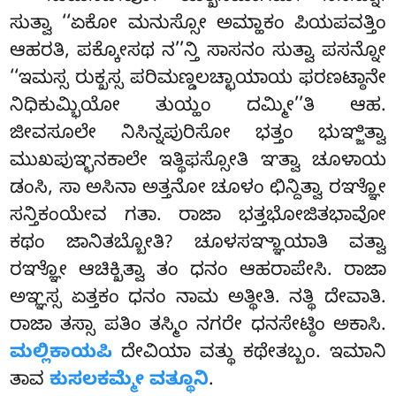
ಸುತ್ವಾ ‘‘ಏಕೋ ಮನುಸ್ಸೋ ಅಮ್ಹಾಕಂ ಪಿಯಪವತ್ತಿಂ
ಆಹರತಿ, ಪಕ್ಕೋಸಥ ನ’’ನ್ತಿ ಸಾಸನಂ ಸುತ್ವಾ ಪಸನ್ನೋ
‘‘ಇಮಸ್ಸ ರುಕ್ಖಸ್ಸ ಪರಿಮಣ್ಡಲಚ್ಛಾಯಾಯ ಫರಣಟ್ಠಾನೇ
ನಿಧಿಕುಮ್ಭಿಯೋ ತುಯ್ಹಂ ದಮ್ಮೀ’’ತಿ ಆಹ.
ಜೀವಸೂಲೇ ನಿಸಿನ್ನಪುರಿಸೋ ಭತ್ತಂ ಭುಞ್ಜಿತ್ವಾ
ಮುಖಪುಞ್ಛನಕಾಲೇ ಇತ್ಥಿಫಸ್ಸೋತಿ ಞತ್ವಾ ಚೂಳಾಯ
ಡಂಸಿ, ಸಾ ಅಸಿನಾ ಅತ್ತನೋ ಚೂಳಂ
ಛಿನ್ದಿತ್ವಾ ರಞ್ಞೋ
ಸನ್ತಿಕಂಯೇವ ಗತಾ. ರಾಜಾ ಭತ್ತಭೋಜಿತಭಾವೋ
ಕಥಂ ಜಾನಿತಬ್ಬೋತಿ? ಚೂಳಸಞ್ಞಾಯಾತಿ ವತ್ವಾ
ರಞ್ಞೋ ಆಚಿಕ್ಖಿತ್ವಾ ತಂ ಧನಂ ಆಹರಾಪೇಸಿ. ರಾಜಾ
ಅಞ್ಞಸ್ಸ ಏತ್ತಕಂ ಧನಂ ನಾಮ ಅತ್ಥೀತಿ. ನತ್ಥಿ ದೇವಾತಿ.
ರಾಜಾ ತಸ್ಸಾ ಪತಿಂ ತಸ್ಮಿಂ ನಗರೇ ಧನಸೇಟ್ಠಿಂ ಅಕಾಸಿ.
ಮಲ್ಲಿಕಾಯಪಿ
ದೇವಿಯಾ ವತ್ಥು ಕಥೇತಬ್ಬಂ. ಇಮಾನಿ
ತಾವ
ಕುಸಲಕಮ್ಮೇ ವತ್ಥೂನಿ
.