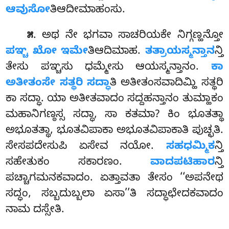
ಆವುಸೋ
ತಿಆದೀಮಾಹಂಸು.
. ಅಥ ನೇ
ಭಗವಾ ಸಾಚರಿಯಕೇ ನಿಗ್ಗಣ್ಹನ್ತೋ
೫
ಪಞ್ಚ ಖೋ ಇಮೇ
ತಿಆದಿಮಾಹ.
ತತ್ರಾಯಸ್ಮನ್ತಾನ
ನ್ತಿ
ತೇಸು ಪಞ್ಚಸು ಧಮ್ಮೇಸು ಆಯಸ್ಮನ್ತಾನಂ.
ಕಾ
ಅತೀತಂಸೇ ಸತ್ಥರಿ ಸದ್ಧಾ
ತಿ ಅತೀತಂಸವಾದಿಮ್ಹಿ ಸತ್ಥರಿ
ಕಾ ಸದ್ಧಾ. ಯಾ ಅತೀತವಾದಂ ಸದ್ದಹನ್ತಾನಂ ತುಮ್ಹಾಕಂ
ಮಹಾನಿಗಣ್ಠಸ್ಸ ಸದ್ಧಾ, ಸಾ ಕತಮಾ? ಕಿಂ
ಭೂತತ್ಥಾ
ಅಭೂತತ್ಥಾ, ಭೂತವಿಪಾಕಾ ಅಭೂತವಿಪಾಕಾತಿ ಪುಚ್ಛತಿ.
ಸೇಸಪದೇಸುಪಿ ಏಸೇವ ನಯೋ.
ಸಹಧಮ್ಮಿಕ
ನ್ತಿ
ಸಹೇತುಕಂ ಸಕಾರಣಂ.
ವಾದಪಟಿಹಾರ
ನ್ತಿ
ಪಚ್ಚಾಗಮನಕವಾದಂ. ಏತ್ತಾವತಾ ತೇಸಂ ‘‘ಅಪನೇಥ
ಸದ್ಧಂ, ಸಬ್ಬದುಬ್ಬಲಾ ಏಸಾ’’ತಿ ಸದ್ಧಾಛೇದಕವಾದಂ
ನಾಮ ದಸ್ಸೇತಿ.