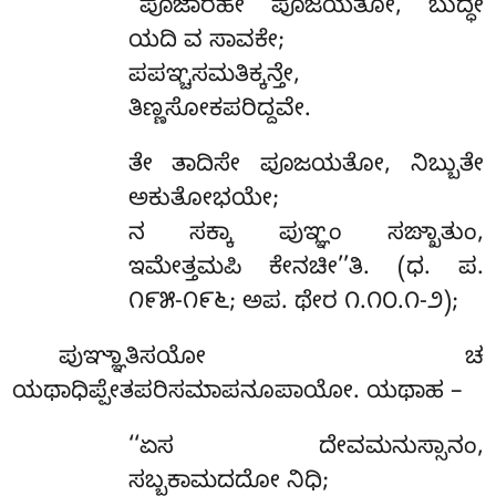
‘‘ಪೂಜಾರಹೇ ಪೂಜಯತೋ, ಬುದ್ಧೇ
ಯದಿ ವ ಸಾವಕೇ;
ಪಪಞ್ಚಸಮತಿಕ್ಕನ್ತೇ,
ತಿಣ್ಣಸೋಕಪರಿದ್ದವೇ.
ತೇ
ತಾದಿಸೇ ಪೂಜಯತೋ, ನಿಬ್ಬುತೇ
ಅಕುತೋಭಯೇ;
ನ ಸಕ್ಕಾ ಪುಞ್ಞಂ ಸಙ್ಖಾತುಂ,
ಇಮೇತ್ತಮಪಿ ಕೇನಚೀ’’ತಿ. (ಧ. ಪ.
೧೯೫-೧೯೬; ಅಪ. ಥೇರ ೧.೧೦.೧-೨);
ಪುಞ್ಞಾತಿಸಯೋ ಚ
ಯಥಾಧಿಪ್ಪೇತಪರಿಸಮಾಪನೂಪಾಯೋ. ಯಥಾಹ –
‘‘ಏಸ ದೇವಮನುಸ್ಸಾನಂ,
ಸಬ್ಬಕಾಮದದೋ ನಿಧಿ;