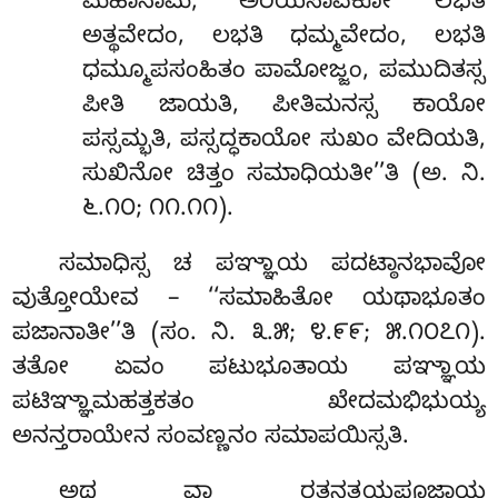
ಮಹಾನಾಮ, ಅರಿಯಸಾವಕೋ ಲಭತಿ
ಅತ್ಥವೇದಂ, ಲಭತಿ ಧಮ್ಮವೇದಂ, ಲಭತಿ
ಧಮ್ಮೂಪಸಂಹಿತಂ ಪಾಮೋಜ್ಜಂ, ಪಮುದಿತಸ್ಸ
ಪೀತಿ ಜಾಯತಿ, ಪೀತಿಮನಸ್ಸ ಕಾಯೋ
ಪಸ್ಸಮ್ಭತಿ, ಪಸ್ಸದ್ಧಕಾಯೋ ಸುಖಂ ವೇದಿಯತಿ,
ಸುಖಿನೋ ಚಿತ್ತಂ ಸಮಾಧಿಯತೀ’’ತಿ (ಅ. ನಿ.
೬.೧೦; ೧೧.೧೧).
ಸಮಾಧಿಸ್ಸ ಚ ಪಞ್ಞಾಯ ಪದಟ್ಠಾನಭಾವೋ
ವುತ್ತೋಯೇವ – ‘‘ಸಮಾಹಿತೋ ಯಥಾಭೂತಂ
ಪಜಾನಾತೀ’’ತಿ (ಸಂ. ನಿ. ೩.೫; ೪.೯೯; ೫.೧೦೭೧).
ತತೋ ಏವಂ ಪಟುಭೂತಾಯ ಪಞ್ಞಾಯ
ಪಟಿಞ್ಞಾಮಹತ್ತಕತಂ ಖೇದಮಭಿಭುಯ್ಯ
ಅನನ್ತರಾಯೇನ ಸಂವಣ್ಣನಂ ಸಮಾಪಯಿಸ್ಸತಿ.
ಅಥ ವಾ ರತನತ್ತಯಪೂಜಾಯ