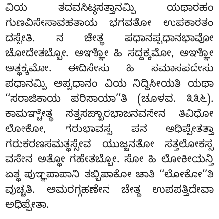
ವಿಯ ತದವಸಿಟ್ಠಸತ್ತಾನಮ್ಪಿ ಯಥಾರಹಂ
ಗುಣವಿಸೇಸಾವಹತಾಯ ಭಗವತೋ ಉಪಕಾರತಂ
ದಸ್ಸೇತಿ. ನ ಚೇತ್ಥ ಪಧಾನಪ್ಪಧಾನಭಾವೋ
ಚೋದೇತಬ್ಬೋ. ಅಞ್ಞೋ ಹಿ ಸದ್ದಕ್ಕಮೋ, ಅಞ್ಞೋ
ಅತ್ಥಕ್ಕಮೋ. ಈದಿಸೇಸು ಹಿ ಸಮಾಸಪದೇಸು
ಪಧಾನಮ್ಪಿ ಅಪ್ಪಧಾನಂ ವಿಯ ನಿದ್ದಿಸೀಯತಿ ಯಥಾ
‘‘ಸರಾಜಿಕಾಯ ಪರಿಸಾಯಾ’’ತಿ (ಚೂಳವ. ೩೩೬).
ಕಾಮಞ್ಚೇತ್ಥ ಸತ್ತಸಙ್ಖಾರಭಾಜನವಸೇನ ತಿವಿಧೋ
ಲೋಕೋ, ಗರುಭಾವಸ್ಸ ಪನ ಅಧಿಪ್ಪೇತತ್ತಾ
ಗರುಕರಣಸಮತ್ಥಸ್ಸೇವ ಯುಜ್ಜನತೋ ಸತ್ತಲೋಕಸ್ಸ
ವಸೇನ ಅತ್ಥೋ ಗಹೇತಬ್ಬೋ. ಸೋ ಹಿ ಲೋಕೀಯನ್ತಿ
ಏತ್ಥ ಪುಞ್ಞಪಾಪಾನಿ ತಬ್ಬಿಪಾಕೋ ಚಾತಿ ‘‘ಲೋಕೋ’’ತಿ
ವುಚ್ಚತಿ. ಅಮರಗ್ಗಹಣೇನ ಚೇತ್ಥ ಉಪಪತ್ತಿದೇವಾ
ಅಧಿಪ್ಪೇತಾ.