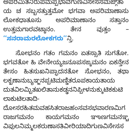
ಅಪರಿಮಿತನಿರುಪಮಪ್ಪಭಾವಗುಣವಿಸೇಸಸಮಙ್ಗಿತಾ
ಯ ಚ ಸಬ್ಬಸತ್ತುತ್ತಮೋ ಭಗವಾ ಅಪರಿಮಾಣಾಸು
ಲೋಕಧಾತೂಸು ಅಪರಿಮಾಣಾನಂ ಸತ್ತಾನಂ
ಉತ್ತಮಗಾರವಟ್ಠಾನಂ. ತೇನ ವುತ್ತಂ –
‘‘ಸನರಾಮರಲೋಕಗರು’’
ನ್ತಿ.
ಸೋಭನಂ ಗತಂ ಗಮನಂ ಏತಸ್ಸಾತಿ ಸುಗತೋ.
ಭಗವತೋ ಹಿ ವೇನೇಯ್ಯಜನೂಪಸಙ್ಕಮನಂ ಏಕನ್ತೇನ
ತೇಸಂ ಹಿತಸುಖನಿಪ್ಫಾದನತೋ ಸೋಭನಂ, ತಥಾ
ಲಕ್ಖಣಾನುಬ್ಯಞ್ಜನಪ್ಪಟಿಮಣ್ಡಿತರೂಪಕಾಯತಾಯ
ದುತವಿಲಮ್ಬಿತಖಲಿತಾನುಕಡ್ಢನನಿಪ್ಪೀಳನುಕ್ಕುಟಿಕಕುಟಿ
ಲಾಕುಟಿಲತಾದಿ-
ದೋಸರಹಿತಮವಹಸಿತರಾಜಹಂಸವಸಭವಾರಣಮಿಗ
ರಾಜಗಮನಂ ಕಾಯಗಮನಂ ಞಾಣಗಮನಞ್ಚ
ವಿಪುಲನಿಮ್ಮಲಕರುಣಾಸತಿವೀರಿಯಾದಿಗುಣವಿಸೇಸಸ