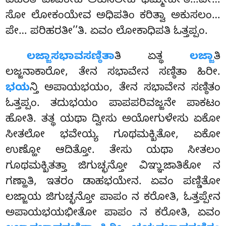
ವಿಹರತಿ ಪಾಪಕೇಹಿ ಅಕುಸಲೇಹಿ ಧಮ್ಮೇಹೀ’ತಿ…ಪೇ…
ಸೋ ಲೋಕಂಯೇವ ಅಧಿಪತಿಂ ಕರಿತ್ವಾ ಅಕುಸಲಂ…
ಪೇ… ಪರಿಹರತೀ’’ತಿ. ಏವಂ ಲೋಕಾಧಿಪತಿ ಓತ್ತಪ್ಪಂ.
ಲಜ್ಜಾಸಭಾವಸಣ್ಠಿತಾ
ತಿ ಏತ್ಥ
ಲಜ್ಜಾ
ತಿ
ಲಜ್ಜನಾಕಾರೋ, ತೇನ ಸಭಾವೇನ ಸಣ್ಠಿತಾ ಹಿರೀ.
ಭಯ
ನ್ತಿ ಅಪಾಯಭಯಂ, ತೇನ ಸಭಾವೇನ ಸಣ್ಠಿತಂ
ಓತ್ತಪ್ಪಂ. ತದುಭಯಂ ಪಾಪಪರಿವಜ್ಜನೇ ಪಾಕಟಂ
ಹೋತಿ. ತತ್ಥ ಯಥಾ ದ್ವೀಸು ಅಯೋಗುಳೇಸು ಏಕೋ
ಸೀತಲೋ ಭವೇಯ್ಯ ಗೂಥಮಕ್ಖಿತೋ, ಏಕೋ
ಉಣ್ಹೋ ಆದಿತ್ತೋ. ತೇಸು ಯಥಾ ಸೀತಲಂ
ಗೂಥಮಕ್ಖಿತತ್ತಾ ಜಿಗುಚ್ಛನ್ತೋ ವಿಞ್ಞುಜಾತಿಕೋ ನ
ಗಣ್ಹಾತಿ, ಇತರಂ ಡಾಹಭಯೇನ. ಏವಂ ಪಣ್ಡಿತೋ
ಲಜ್ಜಾಯ ಜಿಗುಚ್ಛನ್ತೋ ಪಾಪಂ ನ ಕರೋತಿ, ಓತ್ತಪ್ಪೇನ
ಅಪಾಯಭಯಭೀತೋ ಪಾಪಂ ನ ಕರೋತಿ, ಏವಂ