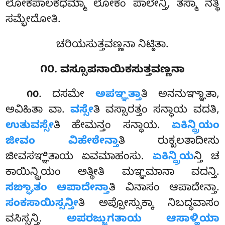
ಲೋಕಪಾಲಕಧಮ್ಮಾ ಲೋಕಂ ಪಾಲೇನ್ತಿ, ತಸ್ಮಾ ನತ್ಥಿ
ಸಮ್ಭೇದೋತಿ.
ಚರಿಯಸುತ್ತವಣ್ಣನಾ ನಿಟ್ಠಿತಾ.
೧೦. ವಸ್ಸೂಪನಾಯಿಕಸುತ್ತವಣ್ಣನಾ
. ದಸಮೇ
ಅಪಞ್ಞತ್ತಾ
ತಿ ಅನನುಞ್ಞಾತಾ,
೧೦
ಅವಿಹಿತಾ ವಾ.
ವಸ್ಸೇ
ತಿ ವಸ್ಸಾರತ್ತಂ ಸನ್ಧಾಯ ವದತಿ,
ಉತುವಸ್ಸೇ
ತಿ ಹೇಮನ್ತಂ ಸನ್ಧಾಯ.
ಏಕಿನ್ದ್ರಿಯಂ
ಜೀವಂ ವಿಹೇಠೇನ್ತಾ
ತಿ ರುಕ್ಖಲತಾದೀಸು
ಜೀವಸಞ್ಞಿತಾಯ ಏವಮಾಹಂಸು.
ಏಕಿನ್ದ್ರಿಯ
ನ್ತಿ ಚ
ಕಾಯಿನ್ದ್ರಿಯಂ ಅತ್ಥೀತಿ ಮಞ್ಞಮಾನಾ ವದನ್ತಿ.
ಸಙ್ಘಾತಂ ಆಪಾದೇನ್ತಾ
ತಿ ವಿನಾಸಂ ಆಪಾದೇನ್ತಾ.
ಸಂಕಸಾಯಿಸ್ಸನ್ತೀ
ತಿ ಅಪ್ಪೋಸ್ಸುಕ್ಕಾ ನಿಬದ್ಧವಾಸಂ
ವಸಿಸ್ಸನ್ತಿ.
ಅಪರಜ್ಜುಗತಾಯ ಆಸಾಳ್ಹಿಯಾ