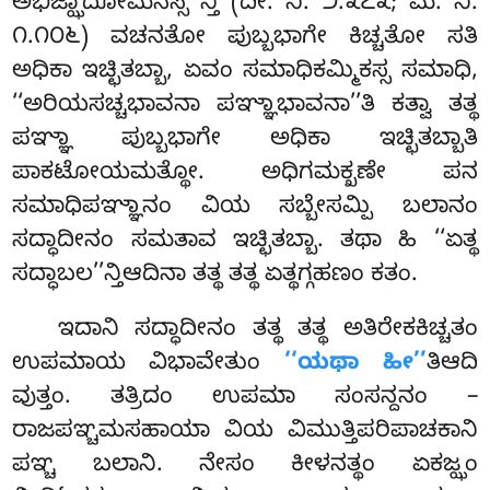
ಅಭಿಜ್ಝಾದೋಮನಸ್ಸ’’ನ್ತಿ (ದೀ. ನಿ. ೨.೩೭೩; ಮ. ನಿ.
೧.೧೦೬) ವಚನತೋ ಪುಬ್ಬಭಾಗೇ ಕಿಚ್ಚತೋ ಸತಿ
ಅಧಿಕಾ ಇಚ್ಛಿತಬ್ಬಾ, ಏವಂ ಸಮಾಧಿಕಮ್ಮಿಕಸ್ಸ ಸಮಾಧಿ,
‘‘ಅರಿಯಸಚ್ಚಭಾವನಾ ಪಞ್ಞಾಭಾವನಾ’’ತಿ ಕತ್ವಾ ತತ್ಥ
ಪಞ್ಞಾ ಪುಬ್ಬಭಾಗೇ ಅಧಿಕಾ ಇಚ್ಛಿತಬ್ಬಾತಿ
ಪಾಕಟೋಯಮತ್ಥೋ. ಅಧಿಗಮಕ್ಖಣೇ ಪನ
ಸಮಾಧಿಪಞ್ಞಾನಂ ವಿಯ ಸಬ್ಬೇಸಮ್ಪಿ ಬಲಾನಂ
ಸದ್ಧಾದೀನಂ ಸಮತಾವ ಇಚ್ಛಿತಬ್ಬಾ. ತಥಾ ಹಿ ‘‘ಏತ್ಥ
ಸದ್ಧಾಬಲ’’ನ್ತಿಆದಿನಾ ತತ್ಥ ತತ್ಥ ಏತ್ಥಗ್ಗಹಣಂ ಕತಂ.
ಇದಾನಿ ಸದ್ಧಾದೀನಂ ತತ್ಥ ತತ್ಥ ಅತಿರೇಕಕಿಚ್ಚತಂ
ಉಪಮಾಯ ವಿಭಾವೇತುಂ
‘‘ಯಥಾ ಹೀ’’
ತಿಆದಿ
ವುತ್ತಂ. ತತ್ರಿದಂ ಉಪಮಾ ಸಂಸನ್ದನಂ –
ರಾಜಪಞ್ಚಮಸಹಾಯಾ ವಿಯ ವಿಮುತ್ತಿಪರಿಪಾಚಕಾನಿ
ಪಞ್ಚ ಬಲಾನಿ. ನೇಸಂ ಕೀಳನತ್ಥಂ ಏಕಜ್ಝಂ