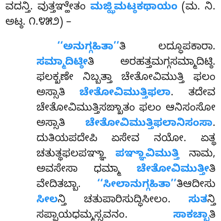
ವದನ್ತಿ. ವುತ್ತಞ್ಹೇತಂ
ಮಜ್ಝಿಮಟ್ಠಕಥಾಯಂ
(ಮ. ನಿ.
ಅಟ್ಠ. ೧.೪೫೨) –
‘‘ಅನುಗ್ಗಹಿತಾ’’
ತಿ
ಲದ್ಧೂಪಕಾರಾ.
ಸಮ್ಮಾದಿಟ್ಠೀ
ತಿ ಅರಹತ್ತಮಗ್ಗಸಮ್ಮಾದಿಟ್ಠಿ.
ಫಲಕ್ಖಣೇ ನಿಬ್ಬತ್ತಾ ಚೇತೋವಿಮುತ್ತಿ ಫಲಂ
ಅಸ್ಸಾತಿ
ಚೇತೋವಿಮುತ್ತಿಫಲಾ
. ತದೇವ
ಚೇತೋವಿಮುತ್ತಿಸಙ್ಖಾತಂ ಫಲಂ ಆನಿಸಂಸೋ
ಅಸ್ಸಾತಿ
ಚೇತೋವಿಮುತ್ತಿಫಲಾನಿಸಂಸಾ
.
ದುತಿಯಪದೇಪಿ ಏಸೇವ ನಯೋ. ಏತ್ಥ
ಚತುತ್ಥಫಲಪಞ್ಞಾ
ಪಞ್ಞಾವಿಮುತ್ತಿ
ನಾಮ,
ಅವಸೇಸಾ ಧಮ್ಮಾ
ಚೇತೋವಿಮುತ್ತೀ
ತಿ
ವೇದಿತಬ್ಬಾ.
‘‘ಸೀಲಾನುಗ್ಗಹಿತಾ’’
ತಿಆದೀಸು
ಸೀಲ
ನ್ತಿ ಚತುಪಾರಿಸುದ್ಧಿಸೀಲಂ.
ಸುತ
ನ್ತಿ
ಸಪ್ಪಾಯಧಮ್ಮಸ್ಸವನಂ.
ಸಾಕಚ್ಛಾ
ತಿ