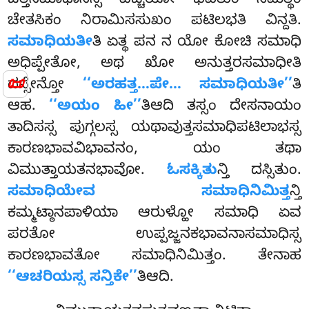
ಚಿತ್ತಸಮಾಧಾನಸ್ಸ ಪಚ್ಚಯೋ ಭವಿತುಂ ಸಮತ್ಥಂ
ಚೇತಸಿಕಂ ನಿರಾಮಿಸಸುಖಂ ಪಟಿಲಭತಿ ವಿನ್ದತಿ.
ಸಮಾಧಿಯತೀ
ತಿ ಏತ್ಥ ಪನ ನ ಯೋ ಕೋಚಿ ಸಮಾಧಿ
ಅಧಿಪ್ಪೇತೋ, ಅಥ ಖೋ ಅನುತ್ತರಸಮಾಧೀತಿ
📜
ದಸ್ಸೇನ್ತೋ
‘‘ಅರಹತ್ತ…ಪೇ… ಸಮಾಧಿಯತೀ’’
ತಿ
ಆಹ.
‘‘ಅಯಂ ಹೀ’’
ತಿಆದಿ ತಸ್ಸಂ ದೇಸನಾಯಂ
ತಾದಿಸಸ್ಸ ಪುಗ್ಗಲಸ್ಸ ಯಥಾವುತ್ತಸಮಾಧಿಪಟಿಲಾಭಸ್ಸ
ಕಾರಣಭಾವವಿಭಾವನಂ, ಯಂ ತಥಾ
ವಿಮುತ್ತಾಯತನಭಾವೋ.
ಓಸಕ್ಕಿತು
ನ್ತಿ ದಸ್ಸಿತುಂ.
ಸಮಾಧಿಯೇವ ಸಮಾಧಿನಿಮಿತ್ತ
ನ್ತಿ
ಕಮ್ಮಟ್ಠಾನಪಾಳಿಯಾ ಆರುಳ್ಹೋ ಸಮಾಧಿ ಏವ
ಪರತೋ ಉಪ್ಪಜ್ಜನಕಭಾವನಾಸಮಾಧಿಸ್ಸ
ಕಾರಣಭಾವತೋ ಸಮಾಧಿನಿಮಿತ್ತಂ. ತೇನಾಹ
‘‘ಆಚರಿಯಸ್ಸ ಸನ್ತಿಕೇ’’
ತಿಆದಿ.