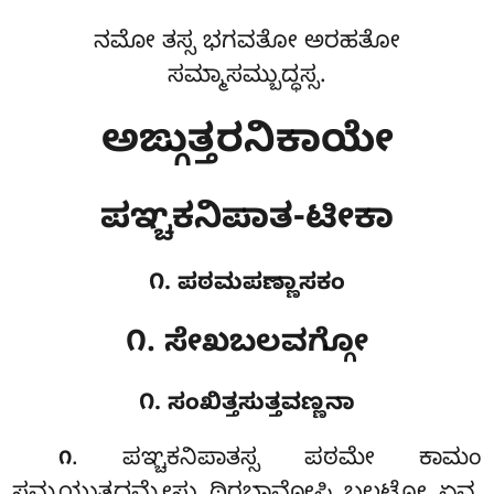
ನಮೋ ತಸ್ಸ ಭಗವತೋ ಅರಹತೋ
ಸಮ್ಮಾಸಮ್ಬುದ್ಧಸ್ಸ.
ಅಙ್ಗುತ್ತರನಿಕಾಯೇ
ಪಞ್ಚಕನಿಪಾತ-ಟೀಕಾ
೧. ಪಠಮಪಣ್ಣಾಸಕಂ
೧. ಸೇಖಬಲವಗ್ಗೋ
೧. ಸಂಖಿತ್ತಸುತ್ತವಣ್ಣನಾ
. ಪಞ್ಚಕನಿಪಾತಸ್ಸ
ಪಠಮೇ ಕಾಮಂ
೧