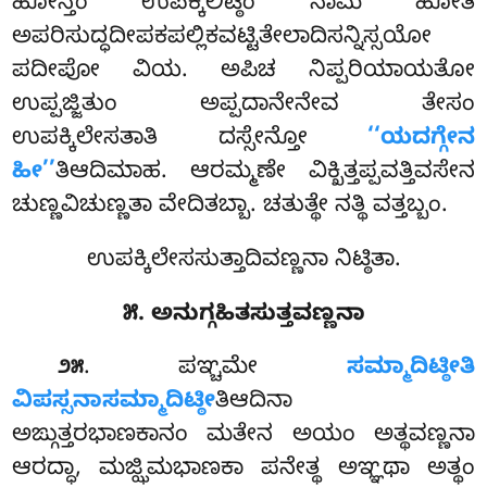
ಹೋನ್ತಂ ಉಪಕ್ಕಿಲಿಟ್ಠಂ ನಾಮ ಹೋತಿ
ಅಪರಿಸುದ್ಧದೀಪಕಪಲ್ಲಿಕವಟ್ಟಿತೇಲಾದಿಸನ್ನಿಸ್ಸಯೋ
ಪದೀಪೋ ವಿಯ. ಅಪಿಚ ನಿಪ್ಪರಿಯಾಯತೋ
ಉಪ್ಪಜ್ಜಿತುಂ ಅಪ್ಪದಾನೇನೇವ ತೇಸಂ
ಉಪಕ್ಕಿಲೇಸತಾತಿ ದಸ್ಸೇನ್ತೋ
‘‘ಯದಗ್ಗೇನ
ಹೀ’’
ತಿಆದಿಮಾಹ. ಆರಮ್ಮಣೇ ವಿಕ್ಖಿತ್ತಪ್ಪವತ್ತಿವಸೇನ
ಚುಣ್ಣವಿಚುಣ್ಣತಾ ವೇದಿತಬ್ಬಾ. ಚತುತ್ಥೇ ನತ್ಥಿ ವತ್ತಬ್ಬಂ.
ಉಪಕ್ಕಿಲೇಸಸುತ್ತಾದಿವಣ್ಣನಾ ನಿಟ್ಠಿತಾ.
೫. ಅನುಗ್ಗಹಿತಸುತ್ತವಣ್ಣನಾ
. ಪಞ್ಚಮೇ
ಸಮ್ಮಾದಿಟ್ಠೀತಿ
೨೫
ವಿಪಸ್ಸನಾಸಮ್ಮಾದಿಟ್ಠೀ
ತಿಆದಿನಾ
ಅಙ್ಗುತ್ತರಭಾಣಕಾನಂ ಮತೇನ ಅಯಂ ಅತ್ಥವಣ್ಣನಾ
ಆರದ್ಧಾ, ಮಜ್ಝಿಮಭಾಣಕಾ ಪನೇತ್ಥ ಅಞ್ಞಥಾ ಅತ್ಥಂ