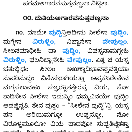
ಪಠಮಅಗಾರವಸುತ್ತವಣ್ಣನಾ ನಿಟ್ಠಿತಾ.
೧೦. ದುತಿಯಅಗಾರವಸುತ್ತವಣ್ಣನಾ
. ದಸಮೇ
ವುದ್ಧಿ
ನ್ತಿಆದೀಸು ಸೀಲೇನ
ವುದ್ಧಿಂ,
೧೦
ಮಗ್ಗೇನ
ವಿರುಳ್ಹಿಂ,
ನಿಬ್ಬಾನೇನ
ವೇಪುಲ್ಲಂ
.
ಸೀಲಸಮಾಧೀಹಿ ವಾ
ವುದ್ಧಿಂ,
ವಿಪಸ್ಸನಾಮಗ್ಗೇಹಿ
ವಿರುಳ್ಹಿಂ,
ಫಲನಿಬ್ಬಾನೇಹಿ
ವೇಪುಲ್ಲಂ
. ಏತ್ಥ ಚ ಯಸ್ಸ
ಚತುಬ್ಬಿಧಂ ಸೀಲಂ ಅಖಣ್ಡಾದಿಭಾವಪ್ಪವತ್ತಿಯಾ
ಸುಪರಿಸುದ್ಧಂ ವಿಸೇಸಭಾಗಿಯತ್ತಾ ಅಪ್ಪಕಸಿರೇನೇವ
ಮಗ್ಗಫಲಾವಹಂ ಸಙ್ಘರಕ್ಖಿತತ್ಥೇರಸ್ಸ ವಿಯ, ಸೋ
ತಾದಿಸೇನ ಸೀಲೇನ ಇಮಸ್ಮಿಂ ಧಮ್ಮವಿನಯೇ ವುದ್ಧಿಂ
ಆಪಜ್ಜಿಸ್ಸತಿ. ತೇನ ವುತ್ತಂ – ‘‘ಸೀಲೇನ ವುದ್ಧಿ’’ನ್ತಿ. ಯಸ್ಸ
ಪನ ಅರಿಯಮಗ್ಗೋ ಉಪ್ಪನ್ನೋ, ಸೋ
ವಿರೂಳ್ಹಮೂಲೋ ವಿಯ ಪಾದಪೋ ಸುಪ್ಪತಿಟ್ಠಿತತ್ತಾ