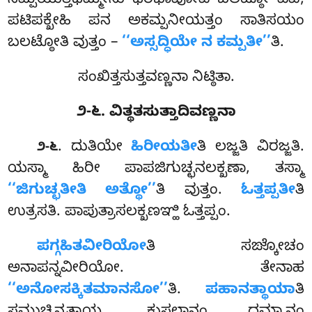
ಸಮ್ಪಯುತ್ತಧಮ್ಮೇಸು ಥಿರಭಾವೋಪಿ ಬಲಟ್ಠೋ ಏವ,
ಪಟಿಪಕ್ಖೇಹಿ ಪನ ಅಕಮ್ಪನೀಯತ್ತಂ ಸಾತಿಸಯಂ
ಬಲಟ್ಠೋತಿ ವುತ್ತಂ –
‘‘ಅಸ್ಸದ್ಧಿಯೇ ನ ಕಮ್ಪತೀ’’
ತಿ.
ಸಂಖಿತ್ತಸುತ್ತವಣ್ಣನಾ ನಿಟ್ಠಿತಾ.
೨-೬. ವಿತ್ಥತಸುತ್ತಾದಿವಣ್ಣನಾ
. ದುತಿಯೇ
ಹಿರೀಯತೀ
ತಿ ಲಜ್ಜತಿ ವಿರಜ್ಜತಿ.
೨-೬
ಯಸ್ಮಾ ಹಿರೀ ಪಾಪಜಿಗುಚ್ಛನಲಕ್ಖಣಾ, ತಸ್ಮಾ
‘‘ಜಿಗುಚ್ಛತೀತಿ ಅತ್ಥೋ’’
ತಿ ವುತ್ತಂ.
ಓತ್ತಪ್ಪತೀ
ತಿ
ಉತ್ರಸತಿ. ಪಾಪುತ್ರಾಸಲಕ್ಖಣಞ್ಹಿ ಓತ್ತಪ್ಪಂ.
ಪಗ್ಗಹಿತವೀರಿಯೋ
ತಿ
ಸಙ್ಕೋಚಂ
ಅನಾಪನ್ನವೀರಿಯೋ. ತೇನಾಹ
‘‘ಅನೋಸಕ್ಕಿತಮಾನಸೋ’’
ತಿ.
ಪಹಾನತ್ಥಾಯಾ
ತಿ