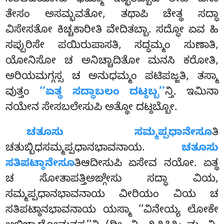
ತೇಸಂ ಅಸಮ್ಭವತೋ
, ತಥಾಪಿ ಚೇತ್ಥ ಸದ್ಧಾ
ವಿಸೇಸತೋ ಕಿಚ್ಚಕಾರೀತಿ ವೇದಿತಬ್ಬಾ. ಸದ್ಧೋ ಏವ ಹಿ
ಸಪ್ಪುರಿಸೇ ಪಯಿರುಪಾಸತಿ, ಸದ್ಧಮ್ಮಂ ಸುಣಾತಿ,
ಯೋನಿಸೋ ಚ ಅನಿಚ್ಚಾದಿತೋ ಮನಸಿ ಕರೋತಿ,
ಅರಿಯಮಗ್ಗಸ್ಸ
ಚ ಅನುಧಮ್ಮಂ ಪಟಿಪಜ್ಜತಿ, ತಸ್ಮಾ
ವುತ್ತಂ
‘‘ಏತ್ಥ ಸದ್ಧಾಬಲಂ ದಟ್ಠಬ್ಬ’’
ನ್ತಿ. ಇಮಿನಾ
ನಯೇನ ಸೇಸಬಲೇಸುಪಿ ಅತ್ಥೋ ದಟ್ಠಬ್ಬೋ.
ಚತೂಸು ಸಮ್ಮಪ್ಪಧಾನೇಸೂ
ತಿ
ಚತುಬ್ಬಿಧಸಮ್ಮಪ್ಪಧಾನಭಾವನಾಯ.
ಚತೂಸು
ಸತಿಪಟ್ಠಾನೇಸೂ
ತಿಆದೀಸುಪಿ ಏಸೇವ ನಯೋ. ಏತ್ಥ
ಚ ಸೋತಾಪತ್ತಿಅಙ್ಗೇಸು ಸದ್ಧಾ ವಿಯ,
ಸಮ್ಮಪ್ಪಧಾನಭಾವನಾಯ ವೀರಿಯಂ ವಿಯ ಚ
ಸತಿಪಟ್ಠಾನಭಾವನಾಯ ಯಸ್ಮಾ ‘‘ವಿನೇಯ್ಯ ಲೋಕೇ