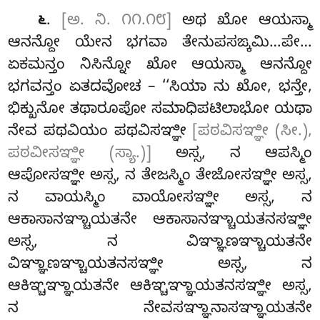
.
[ಅ. ನಿ. ೧೧.೧೮]
ಅಥ ಖೋ ಆಯಸ್ಮಾ
೬
ಆನನ್ದೋ ಯೇನ ಭಗವಾ ತೇನುಪಸಙ್ಕಮಿ…ಪೇ…
ಏಕಮನ್ತಂ ನಿಸಿನ್ನೋ ಖೋ ಆಯಸ್ಮಾ ಆನನ್ದೋ
ಭಗವನ್ತಂ ಏತದವೋಚ – ‘‘ಸಿಯಾ ನು ಖೋ, ಭನ್ತೇ,
ಭಿಕ್ಖುನೋ ತಥಾರೂಪೋ ಸಮಾಧಿಪಟಿಲಾಭೋ ಯಥಾ
ನೇವ ಪಥವಿಯಂ ಪಥವಿಸಞ್ಞೀ
[ಪಠವಿಸಞ್ಞೀ (ಸೀ.),
ಪಠವೀಸಞ್ಞೀ (ಸ್ಯಾ.)]
ಅಸ್ಸ, ನ ಆಪಸ್ಮಿಂ
ಆಪೋಸಞ್ಞೀ ಅಸ್ಸ, ನ ತೇಜಸ್ಮಿಂ ತೇಜೋಸಞ್ಞೀ ಅಸ್ಸ,
ನ ವಾಯಸ್ಮಿಂ ವಾಯೋಸಞ್ಞೀ ಅಸ್ಸ, ನ
ಆಕಾಸಾನಞ್ಚಾಯತನೇ ಆಕಾಸಾನಞ್ಚಾಯತನಸಞ್ಞೀ
ಅಸ್ಸ, ನ ವಿಞ್ಞಾಣಞ್ಚಾಯತನೇ
ವಿಞ್ಞಾಣಞ್ಚಾಯತನಸಞ್ಞೀ ಅಸ್ಸ, ನ
ಆಕಿಞ್ಚಞ್ಞಾಯತನೇ ಆಕಿಞ್ಚಞ್ಞಾಯತನಸಞ್ಞೀ ಅಸ್ಸ,
ನ ನೇವಸಞ್ಞಾನಾಸಞ್ಞಾಯತನೇ