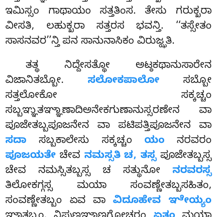
ಇಮಿಸ್ಸಂ ಗಾಥಾಯಂ ಸತ್ತತಿಂಸ. ತೇಸು ಗರುಕ್ಖರಾ
ವೀಸತಿ, ಲಹುಕ್ಖರಾ ಸತ್ತರಸ ಭವನ್ತಿ. ‘‘ತಸ್ಸೇತಂ
ಸಾಸನವರ’’ನ್ತಿ ಪನ ಸಾನುನಾಸಿಕಂ ವಿರುಜ್ಝತಿ.
ತತ್ಥ
ನಿದ್ದೇಸತ್ಥೋ ಅಟ್ಠಕಥಾನುಸಾರೇನ
ವಿಜಾನಿತಬ್ಬೋ.
ಸಲೋಕಪಾಲೋ
ಸಬ್ಬೋ
ಸತ್ತಲೋಕೋ ಸಕ್ಕಚ್ಚಂ
ಸಬ್ಬಞ್ಞುತಞ್ಞಾಣಾದಿಅನೇಕಗುಣಾನುಸ್ಸರಣೇನ ವಾ
ಪೂಜೇತಬ್ಬಪೂಜನೇನ ವಾ ಪಟಿಪತ್ತಿಪೂಜನೇನ ವಾ
ಸದಾ
ಸಬ್ಬಕಾಲೇಸು ಸಕ್ಕಚ್ಚಂ
ಯಂ
ನರವರಂ
ಪೂಜಯತೇ
ಚೇವ
ನಮಸ್ಸತಿ ಚ, ತಸ್ಸ
ಪೂಜೇತಬ್ಬಸ್ಸ
ಚೇವ ನಮಸ್ಸಿತಬ್ಬಸ್ಸ ಚ ಸತ್ಥುನೋ
ನರವರಸ್ಸ
ತಿಲೋಕಗ್ಗಸ್ಸ ಮಯಾ ಸಂವಣ್ಣೇತಬ್ಬಸಹಿತಂ,
ಸಂವಣ್ಣೇತಬ್ಬಂ ಏವ ವಾ
ವಿದೂಹೇವ ಞೇಯ್ಯಂ
ಞಾತಬ್ಬಂ. ನಿಪುಣಞಾಣಗೋಚರಂ
ಏತಂ
ಮಯಾ