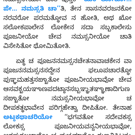
ನಮಸ್ಸನೀಯೋ ಚಾತಿ ವುತ್ತಂ
‘‘ಯಂ ಲೋಕೋ…
ಪೇ… ನಮಸ್ಸತಿ ಚಾ’’
ತಿ, ತೇನ ಸಾಸನವರಜನಕೋ
ನರವರೋ ಪರಮತ್ಥೋವ ನ ಹೋತಿ, ಅಥ ಖೋ
ಸಲೋಕಪಾಲೇನ ಲೋಕೇನ ಸದಾ ಸಬ್ಬಕಾಲೇಸು
ಪೂಜನೀಯೋ ಚೇವ ನಮಸ್ಸನೀಯೋ ಚಾತಿ
ವಿಸೇಸಿತೋ ಥೋಮಿತೋತಿ.
ಏತ್ಥ
ಚ ಪೂಜನನಮಸ್ಸನಚೇತನಾವಾಚಕೇನ ವಾ
ಪೂಜನನಮಸ್ಸನಸದ್ದೇನ ಫಲೂಪಚಾರತ್ಥೋ
ಪುಞ್ಞಮಹತ್ತಸಙ್ಖಾತೋ ಪೂಜನೀಯಭಾವೋ ಚೇವ
ಆಸವಕ್ಖಯಞಾಣಪದಟ್ಠಾನಸಬ್ಬಞ್ಞುತಞ್ಞಾಣಾದಿಗುಣ
ಸಙ್ಖಾತೋ ನಮಸ್ಸನೀಯಭಾವೋ ಚ
ದೀಪಕತ್ಥಭಾವೇನ ಪರಿಗ್ಗಹೇತ್ವಾ ದೀಪಿತೋ. ತೇನಾಹ
ಅಟ್ಠಕಥಾಚರಿಯೋ
‘‘ಭಗವತೋ ಸದೇವಕಸ್ಸ
ಲೋಕಸ್ಸ ಪೂಜನೀಯವನ್ದನೀಯಭಾವೋ,