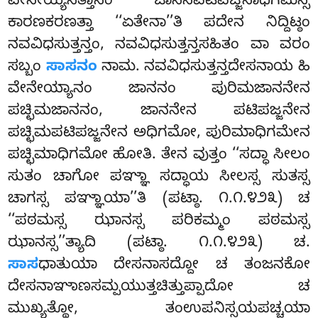
ವೇನೇಯ್ಯಸತ್ತಾನಂ ಜಾನನಪಟಿಪಜ್ಜನಾಧಿಗಮಸ್ಸ
ಕಾರಣಕರಣತ್ತಾ ‘‘ಏತೇನಾ’’ತಿ ಪದೇನ ನಿದ್ದಿಟ್ಠಂ
ನವವಿಧಸುತ್ತನ್ತಂ, ನವವಿಧಸುತ್ತನ್ತಸಹಿತಂ ವಾ ವರಂ
ಸಬ್ಬಂ
ಸಾಸನಂ
ನಾಮ. ನವವಿಧಸುತ್ತನ್ತದೇಸನಾಯ ಹಿ
ವೇನೇಯ್ಯಾನಂ ಜಾನನಂ ಪುರಿಮಜಾನನೇನ
ಪಚ್ಛಿಮಜಾನನಂ, ಜಾನನೇನ ಪಟಿಪಜ್ಜನೇನ
ಪಚ್ಛಿಮಪಟಿಪಜ್ಜನೇನ ಅಧಿಗಮೋ, ಪುರಿಮಾಧಿಗಮೇನ
ಪಚ್ಛಿಮಾಧಿಗಮೋ ಹೋತಿ. ತೇನ ವುತ್ತಂ ‘‘ಸದ್ಧಾ ಸೀಲಂ
ಸುತಂ ಚಾಗೋ ಪಞ್ಞಾ ಸದ್ಧಾಯ ಸೀಲಸ್ಸ ಸುತಸ್ಸ
ಚಾಗಸ್ಸ ಪಞ್ಞಾಯಾ’’ತಿ (ಪಟ್ಠಾ. ೧.೧.೪೨೩) ಚ
‘‘ಪಠಮಸ್ಸ ಝಾನಸ್ಸ ಪರಿಕಮ್ಮಂ ಪಠಮಸ್ಸ
ಝಾನಸ್ಸ’’ತ್ಯಾದಿ (ಪಟ್ಠಾ. ೧.೧.೪೨೩) ಚ.
ಸಾಸ
ಧಾತುಯಾ ದೇಸನಾಸದ್ದೋ ಚ ತಂಜನಕೋ
ದೇಸನಾಞಾಣಸಮ್ಪಯುತ್ತಚಿತ್ತುಪ್ಪಾದೋ ಚ
ಮುಖ್ಯತ್ಥೋ, ತಂಉಪನಿಸ್ಸಯಪಚ್ಚಯಾ