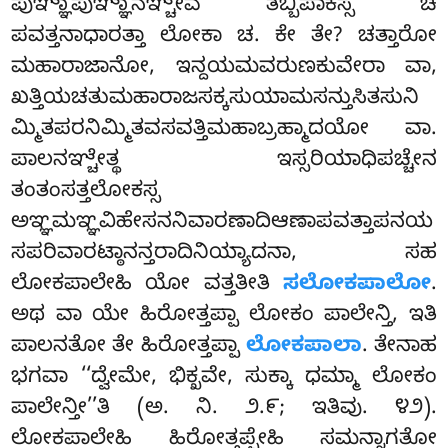
ಪುಞ್ಞಾಪುಞ್ಞಾನಞ್ಚೇವ ತಬ್ಬಿಪಾಕಸ್ಸ ಚ
ಪವತ್ತನಾಧಾರತ್ತಾ ಲೋಕಾ ಚ. ಕೇ ತೇ? ಚತ್ತಾರೋ
ಮಹಾರಾಜಾನೋ, ಇನ್ದಯಮವರುಣಕುವೇರಾ ವಾ,
ಖತ್ತಿಯಚತುಮಹಾರಾಜಸಕ್ಕಸುಯಾಮಸನ್ತುಸಿತಸುನಿ
ಮ್ಮಿತಪರನಿಮ್ಮಿತವಸವತ್ತಿಮಹಾಬ್ರಹ್ಮಾದಯೋ ವಾ.
ಪಾಲನಞ್ಚೇತ್ಥ ಇಸ್ಸರಿಯಾಧಿಪಚ್ಚೇನ
ತಂತಂಸತ್ತಲೋಕಸ್ಸ
ಅಞ್ಞಮಞ್ಞವಿಹೇಸನನಿವಾರಣಾದಿಆಣಾಪವತ್ತಾಪನಯ
ಸಪರಿವಾರಟ್ಠಾನನ್ತರಾದಿನಿಯ್ಯಾದನಾ, ಸಹ
ಲೋಕಪಾಲೇಹಿ ಯೋ ವತ್ತತೀತಿ
ಸಲೋಕಪಾಲೋ
.
ಅಥ ವಾ ಯೇ ಹಿರೋತ್ತಪ್ಪಾ ಲೋಕಂ ಪಾಲೇನ್ತಿ, ಇತಿ
ಪಾಲನತೋ ತೇ ಹಿರೋತ್ತಪ್ಪಾ
ಲೋಕಪಾಲಾ
. ತೇನಾಹ
ಭಗವಾ ‘‘ದ್ವೇಮೇ, ಭಿಕ್ಖವೇ, ಸುಕ್ಕಾ ಧಮ್ಮಾ ಲೋಕಂ
ಪಾಲೇನ್ತೀ’’ತಿ (ಅ. ನಿ. ೨.೯; ಇತಿವು. ೪೨).
ಲೋಕಪಾಲೇಹಿ ಹಿರೋತ್ತಪ್ಪೇಹಿ ಸಮನ್ನಾಗತೋ