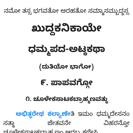
ನಮೋ ತಸ್ಸ ಭಗವತೋ ಅರಹತೋ ಸಮ್ಮಾಸಮ್ಬುದ್ಧಸ್ಸ
ಖುದ್ದಕನಿಕಾಯೇ
ಧಮ್ಮಪದ-ಅಟ್ಠಕಥಾ
(ದುತಿಯೋ ಭಾಗೋ)
೯. ಪಾಪವಗ್ಗೋ
೧. ಚೂಳೇಕಸಾಟಕಬ್ರಾಹ್ಮಣವತ್ಥು
ಅಭಿತ್ಥರೇಥ
ಕಲ್ಯಾಣೇ
ತಿ ಇಮಂ ಧಮ್ಮದೇಸನಂ
ಸತ್ಥಾ ಜೇತವನೇ ವಿಹರನ್ತೋ