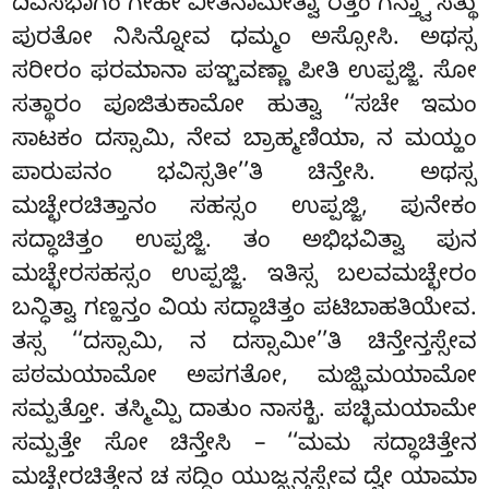
ದಿವಸಭಾಗಂ ಗೇಹೇ ವೀತಿನಾಮೇತ್ವಾ ರತ್ತಿಂ ಗನ್ತ್ವಾ ಸತ್ಥು
ಪುರತೋ ನಿಸಿನ್ನೋವ ಧಮ್ಮಂ ಅಸ್ಸೋಸಿ. ಅಥಸ್ಸ
ಸರೀರಂ ಫರಮಾನಾ ಪಞ್ಚವಣ್ಣಾ ಪೀತಿ ಉಪ್ಪಜ್ಜಿ. ಸೋ
ಸತ್ಥಾರಂ ಪೂಜಿತುಕಾಮೋ ಹುತ್ವಾ ‘‘ಸಚೇ ಇಮಂ
ಸಾಟಕಂ
ದಸ್ಸಾಮಿ, ನೇವ ಬ್ರಾಹ್ಮಣಿಯಾ, ನ ಮಯ್ಹಂ
ಪಾರುಪನಂ ಭವಿಸ್ಸತೀ’’ತಿ ಚಿನ್ತೇಸಿ. ಅಥಸ್ಸ
ಮಚ್ಛೇರಚಿತ್ತಾನಂ ಸಹಸ್ಸಂ ಉಪ್ಪಜ್ಜಿ, ಪುನೇಕಂ
ಸದ್ಧಾಚಿತ್ತಂ ಉಪ್ಪಜ್ಜಿ. ತಂ
ಅಭಿಭವಿತ್ವಾ ಪುನ
ಮಚ್ಛೇರಸಹಸ್ಸಂ ಉಪ್ಪಜ್ಜಿ. ಇತಿಸ್ಸ ಬಲವಮಚ್ಛೇರಂ
ಬನ್ಧಿತ್ವಾ ಗಣ್ಹನ್ತಂ ವಿಯ ಸದ್ಧಾಚಿತ್ತಂ ಪಟಿಬಾಹತಿಯೇವ.
ತಸ್ಸ ‘‘ದಸ್ಸಾಮಿ, ನ ದಸ್ಸಾಮೀ’’ತಿ ಚಿನ್ತೇನ್ತಸ್ಸೇವ
ಪಠಮಯಾಮೋ ಅಪಗತೋ, ಮಜ್ಝಿಮಯಾಮೋ
ಸಮ್ಪತ್ತೋ. ತಸ್ಮಿಮ್ಪಿ ದಾತುಂ ನಾಸಕ್ಖಿ. ಪಚ್ಛಿಮಯಾಮೇ
ಸಮ್ಪತ್ತೇ ಸೋ ಚಿನ್ತೇಸಿ – ‘‘ಮಮ ಸದ್ಧಾಚಿತ್ತೇನ
ಮಚ್ಛೇರಚಿತ್ತೇನ ಚ ಸದ್ಧಿಂ ಯುಜ್ಝನ್ತಸ್ಸೇವ ದ್ವೇ ಯಾಮಾ