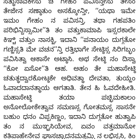
ಸತ್ಥುಸಾವಕೇಸು ಚ ಗೇಹಂ ಪವಿಸನ್ತೇಸು ತೇಸಂ
ತೇಜೇನ ಸಣ್ಠಾತುಂ ಅಸಕ್ಕೋನ್ತೀ, ‘‘ಯಥಾ ಇಮೇ
ಇಮಂ ಗೇಹಂ ನ ಪವಿಸನ್ತಿ, ತಥಾ ಗಹಪತಿಂ
ಪರಿಭಿನ್ದಿಸ್ಸಾಮೀ’’ತಿ ತಂ ವತ್ತುಕಾಮಾಪಿ ಇಸ್ಸರಕಾಲೇ
ಕಿಞ್ಚಿ ವತ್ತುಂ ನಾಸಕ್ಖಿ, ಇದಾನಿ ‘‘ಪನಾಯಂ ದುಗ್ಗತೋ
ಗಣ್ಹಿಸ್ಸತಿ ಮೇ ವಚನ’’ನ್ತಿ ರತ್ತಿಭಾಗೇ ಸೇಟ್ಠಿಸ್ಸ ಸಿರಿಗಬ್ಭಂ
ಪವಿಸಿತ್ವಾ ಆಕಾಸೇ ಅಟ್ಠಾಸಿ. ಅಥ ಸೇಟ್ಠಿ ನಂ ದಿಸ್ವಾ
‘‘ಕೋ ಏಸೋ’’ತಿ ಆಹ. ಅಹಂ ತೇ ಮಹಾಸೇಟ್ಠಿ
ಚತುತ್ಥದ್ವಾರಕೋಟ್ಠಕೇ ಅಧಿವತ್ಥಾ ದೇವತಾ, ತುಯ್ಹಂ
ಓವಾದದಾನತ್ಥಾಯ ಆಗತಾತಿ. ತೇನ ಹಿ ಓವದೇಹೀತಿ.
ಮಹಾಸೇಟ್ಠಿ ತಯಾ ಪಚ್ಛಿಮಕಾಲಂ
ಅನೋಲೋಕೇತ್ವಾವ ಸಮಣಸ್ಸ ಗೋತಮಸ್ಸ ಸಾಸನೇ
ಬಹುಂ ಧನಂ ವಿಪ್ಪಕಿಣ್ಣಂ, ಇದಾನಿ ದುಗ್ಗತೋ ಹುತ್ವಾಪಿ
ತಂ ನ ಮುಞ್ಚಸಿಯೇವ, ಏವಂ ವತ್ತಮಾನೋ
ಕತಿಪಾಹೇನೇವ ಘಾಸಚ್ಛಾದನಮತ್ತಮ್ಪಿ ನ ಲಭಿಸ್ಸಸಿ
, ಕಿಂ