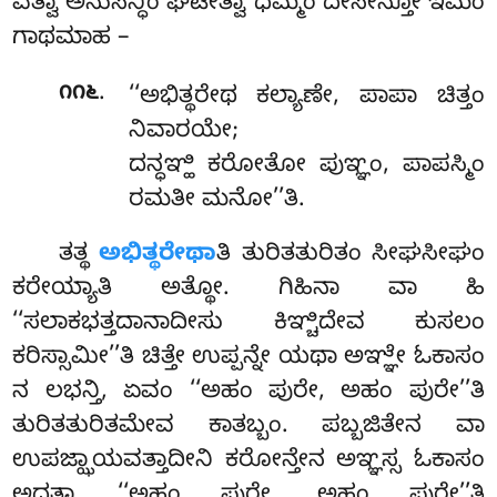
ವತ್ವಾ ಅನುಸನ್ಧಿಂ ಘಟೇತ್ವಾ ಧಮ್ಮಂ ದೇಸೇನ್ತೋ ಇಮಂ
ಗಾಥಮಾಹ –
.
೧೧೬
‘‘ಅಭಿತ್ಥರೇಥ ಕಲ್ಯಾಣೇ, ಪಾಪಾ ಚಿತ್ತಂ
ನಿವಾರಯೇ;
ದನ್ಧಞ್ಹಿ ಕರೋತೋ ಪುಞ್ಞಂ, ಪಾಪಸ್ಮಿಂ
ರಮತೀ ಮನೋ’’ತಿ.
ತತ್ಥ
ಅಭಿತ್ಥರೇಥಾ
ತಿ ತುರಿತತುರಿತಂ ಸೀಘಸೀಘಂ
ಕರೇಯ್ಯಾತಿ ಅತ್ಥೋ. ಗಿಹಿನಾ ವಾ ಹಿ
‘‘ಸಲಾಕಭತ್ತದಾನಾದೀಸು ಕಿಞ್ಚಿದೇವ ಕುಸಲಂ
ಕರಿಸ್ಸಾಮೀ’’ತಿ ಚಿತ್ತೇ ಉಪ್ಪನ್ನೇ ಯಥಾ ಅಞ್ಞೇ ಓಕಾಸಂ
ನ ಲಭನ್ತಿ, ಏವಂ ‘‘ಅಹಂ ಪುರೇ, ಅಹಂ ಪುರೇ’’ತಿ
ತುರಿತತುರಿತಮೇವ ಕಾತಬ್ಬಂ. ಪಬ್ಬಜಿತೇನ ವಾ
ಉಪಜ್ಝಾಯವತ್ತಾದೀನಿ ಕರೋನ್ತೇನ ಅಞ್ಞಸ್ಸ ಓಕಾಸಂ