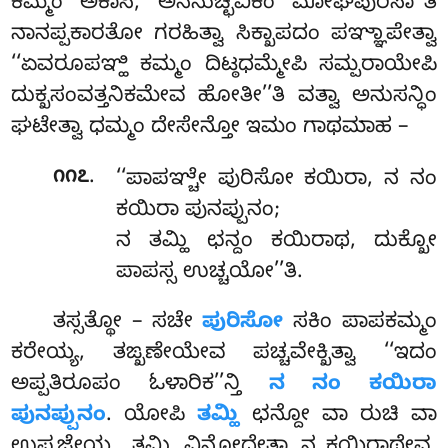
ಕಮ್ಮಂ ಅಕಾಸಿ, ಅನನುಚ್ಛವಿಕಂ ಮೋಘಪುರಿಸಾ’’ತಿ
ನಾನಪ್ಪಕಾರತೋ ಗರಹಿತ್ವಾ ಸಿಕ್ಖಾಪದಂ ಪಞ್ಞಾಪೇತ್ವಾ
‘‘ಏವರೂಪಞ್ಹಿ ಕಮ್ಮಂ ದಿಟ್ಠಧಮ್ಮೇಪಿ ಸಮ್ಪರಾಯೇಪಿ
ದುಕ್ಖಸಂವತ್ತನಿಕಮೇವ ಹೋತೀ’’ತಿ ವತ್ವಾ ಅನುಸನ್ಧಿಂ
ಘಟೇತ್ವಾ ಧಮ್ಮಂ ದೇಸೇನ್ತೋ ಇಮಂ ಗಾಥಮಾಹ –
.
೧೧೭
‘‘ಪಾಪಞ್ಚೇ ಪುರಿಸೋ ಕಯಿರಾ, ನ ನಂ
ಕಯಿರಾ ಪುನಪ್ಪುನಂ;
ನ ತಮ್ಹಿ ಛನ್ದಂ ಕಯಿರಾಥ, ದುಕ್ಖೋ
ಪಾಪಸ್ಸ ಉಚ್ಚಯೋ’’ತಿ.
ತಸ್ಸತ್ಥೋ – ಸಚೇ
ಪುರಿಸೋ
ಸಕಿಂ ಪಾಪಕಮ್ಮಂ
ಕರೇಯ್ಯ, ತಙ್ಖಣೇಯೇವ ಪಚ್ಚವೇಕ್ಖಿತ್ವಾ ‘‘ಇದಂ
ಅಪ್ಪತಿರೂಪಂ ಓಳಾರಿಕ’’ನ್ತಿ
ನ ನಂ ಕಯಿರಾ
ಪುನಪ್ಪುನಂ
. ಯೋಪಿ
ತಮ್ಹಿ
ಛನ್ದೋ
ವಾ ರುಚಿ ವಾ