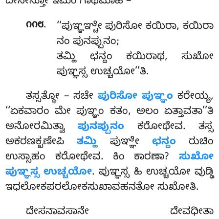
ದೇಸೇನ್ತೋ ಇಮಂ ಗಾಥಮಾಹ –
.
೧೧೮
‘‘ಪುಞ್ಞಞ್ಚೇ
ಪುರಿಸೋ ಕಯಿರಾ, ಕಯಿರಾ
ನಂ ಪುನಪ್ಪುನಂ;
ತಮ್ಹಿ ಛನ್ದಂ ಕಯಿರಾಥ, ಸುಖೋ
ಪುಞ್ಞಸ್ಸ ಉಚ್ಚಯೋ’’ತಿ.
ತಸ್ಸತ್ಥೋ – ಸಚೇ
ಪುರಿಸೋ ಪುಞ್ಞಂ
ಕರೇಯ್ಯ,
‘‘ಏಕವಾರಂ ಮೇ ಪುಞ್ಞಂ ಕತಂ, ಅಲಂ ಏತ್ತಾವತಾ’’ತಿ
ಅನೋರಮಿತ್ವಾ
ಪುನಪ್ಪುನಂ
ಕರೋಥೇವ. ತಸ್ಸ
ಅಕರಣಕ್ಖಣೇಪಿ
ತಮ್ಹಿ
ಪುಞ್ಞೇ
ಛನ್ದಂ
ರುಚಿಂ
ಉಸ್ಸಾಹಂ ಕರೋಥೇವ. ಕಿಂ ಕಾರಣಾ?
ಸುಖೋ
ಪುಞ್ಞಸ್ಸ ಉಚ್ಚಯೋ
. ಪುಞ್ಞಸ್ಸ ಹಿ ಉಚ್ಚಯೋ ವುಡ್ಢಿ
ಇಧಲೋಕಪರಲೋಕಸುಖಾವಹನತೋ ಸುಖೋತಿ.
ದೇಸನಾವಸಾನೇ ದೇವಧೀತಾ