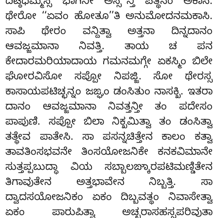
ದಿಟ್ಠಧಮ್ಮಸ್ಸ ಭಾಗಿನೀ ಅಸ್ಸ’’ನ್ತಿ ಪತ್ಥನಂ ಅಕಾಸಿ.
ಥೇರೋ ‘‘ಏವಂ ಹೋತೂ’’ತಿ ಅನುಮೋದನಮಕಾಸಿ.
ಸಾಪಿ ಥೇರಂ ವನ್ದಿತ್ವಾ ಅತ್ತನಾ ದಿನ್ನದಾನಂ
ಆವಜ್ಜಮಾನಾ ನಿವತ್ತಿ. ತಾಯ ಚ ಪನ
ಕೇದಾರಮರಿಯಾದಾಯ
ಗಮನಮಗ್ಗೇ ಏಕಸ್ಮಿಂ ಬಿಲೇ
ಘೋರವಿಸೋ ಸಪ್ಪೋ ನಿಪಜ್ಜಿ. ಸೋ ಥೇರಸ್ಸ
ಕಾಸಾಯಪಟಿಚ್ಛನ್ನಂ ಜಙ್ಘಂ ಡಂಸಿತುಂ ನಾಸಕ್ಖಿ. ಇತರಾ
ದಾನಂ ಆವಜ್ಜಮಾನಾ ನಿವತ್ತನ್ತೀ ತಂ ಪದೇಸಂ
ಪಾಪುಣಿ. ಸಪ್ಪೋ ಬಿಲಾ ನಿಕ್ಖಮಿತ್ವಾ ತಂ ಡಂಸಿತ್ವಾ
ತತ್ಥೇವ ಪಾತೇಸಿ. ಸಾ ಪಸನ್ನಚಿತ್ತೇನ ಕಾಲಂ ಕತ್ವಾ
ತಾವತಿಂಸಭವನೇ ತಿಂಸಯೋಜನಿಕೇ ಕನಕವಿಮಾನೇ
ಸುತ್ತಪ್ಪಬುದ್ಧಾ ವಿಯ ಸಬ್ಬಾಲಙ್ಕಾರಪಟಿಮಣ್ಡಿತೇನ
ತಿಗಾವುತೇನ ಅತ್ತಭಾವೇನ ನಿಬ್ಬತ್ತಿ. ಸಾ
ದ್ವಾದಸಯೋಜನಿಕಂ ಏಕಂ ದಿಬ್ಬವತ್ಥಂ ನಿವಾಸೇತ್ವಾ
ಏಕಂ ಪಾರುಪಿತ್ವಾ ಅಚ್ಛರಾಸಹಸ್ಸಪರಿವುತಾ