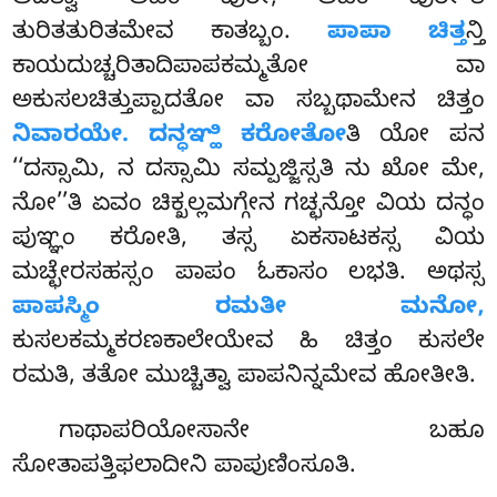
ಅದತ್ವಾ ‘‘ಅಹಂ ಪುರೇ, ಅಹಂ ಪುರೇ’’ತಿ
ತುರಿತತುರಿತಮೇವ ಕಾತಬ್ಬಂ.
ಪಾಪಾ ಚಿತ್ತ
ನ್ತಿ
ಕಾಯದುಚ್ಚರಿತಾದಿಪಾಪಕಮ್ಮತೋ ವಾ
ಅಕುಸಲಚಿತ್ತುಪ್ಪಾದತೋ ವಾ ಸಬ್ಬಥಾಮೇನ ಚಿತ್ತಂ
ನಿವಾರಯೇ. ದನ್ಧಞ್ಹಿ ಕರೋತೋ
ತಿ ಯೋ ಪನ
‘‘ದಸ್ಸಾಮಿ, ನ ದಸ್ಸಾಮಿ ಸಮ್ಪಜ್ಜಿಸ್ಸತಿ ನು ಖೋ ಮೇ,
ನೋ’’ತಿ ಏವಂ ಚಿಕ್ಖಲ್ಲಮಗ್ಗೇನ ಗಚ್ಛನ್ತೋ ವಿಯ ದನ್ಧಂ
ಪುಞ್ಞಂ ಕರೋತಿ, ತಸ್ಸ ಏಕಸಾಟಕಸ್ಸ ವಿಯ
ಮಚ್ಛೇರಸಹಸ್ಸಂ ಪಾಪಂ ಓಕಾಸಂ ಲಭತಿ. ಅಥಸ್ಸ
ಪಾಪಸ್ಮಿಂ ರಮತೀ ಮನೋ,
ಕುಸಲಕಮ್ಮಕರಣಕಾಲೇಯೇವ ಹಿ ಚಿತ್ತಂ ಕುಸಲೇ
ರಮತಿ, ತತೋ ಮುಚ್ಚಿತ್ವಾ ಪಾಪನಿನ್ನಮೇವ ಹೋತೀತಿ.
ಗಾಥಾಪರಿಯೋಸಾನೇ
ಬಹೂ
ಸೋತಾಪತ್ತಿಫಲಾದೀನಿ ಪಾಪುಣಿಂಸೂತಿ.