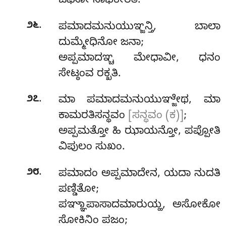
ಓಘೋ ನಾಭಿಕೀರತಿ.
.
೨೬
ಪಮಾದಮನುಯುಞ್ಜನ್ತಿ, ಬಾಲಾ
ದುಮ್ಮೇಧಿನೋ ಜನಾ;
ಅಪ್ಪಮಾದಞ್ಚ ಮೇಧಾವೀ, ಧನಂ
ಸೇಟ್ಠಂವ ರಕ್ಖತಿ.
.
೨೭
ಮಾ ಪಮಾದಮನುಯುಞ್ಜೇಥ, ಮಾ
ಕಾಮರತಿಸನ್ಥವಂ
[ಸನ್ಧವಂ (ಕ)]
;
ಅಪ್ಪಮತ್ತೋ ಹಿ ಝಾಯನ್ತೋ, ಪಪ್ಪೋತಿ
ವಿಪುಲಂ ಸುಖಂ.
.
೨೮
ಪಮಾದಂ ಅಪ್ಪಮಾದೇನ, ಯದಾ ನುದತಿ
ಪಣ್ಡಿತೋ;
ಪಞ್ಞಾಪಾಸಾದಮಾರುಯ್ಹ, ಅಸೋಕೋ
ಸೋಕಿನಿಂ ಪಜಂ;