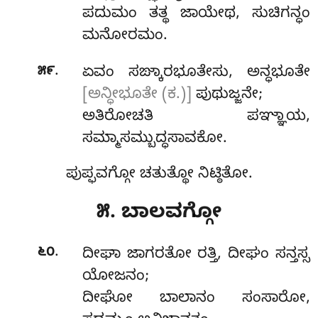
ಪದುಮಂ ತತ್ಥ ಜಾಯೇಥ, ಸುಚಿಗನ್ಧಂ
ಮನೋರಮಂ.
.
೫೯
ಏವಂ
ಸಙ್ಕಾರಭೂತೇಸು, ಅನ್ಧಭೂತೇ
[ಅನ್ಧೀಭೂತೇ (ಕ.)]
ಪುಥುಜ್ಜನೇ;
ಅತಿರೋಚತಿ ಪಞ್ಞಾಯ,
ಸಮ್ಮಾಸಮ್ಬುದ್ಧಸಾವಕೋ.
ಪುಪ್ಫವಗ್ಗೋ ಚತುತ್ಥೋ ನಿಟ್ಠಿತೋ.
೫. ಬಾಲವಗ್ಗೋ
.
೬೦
ದೀಘಾ
ಜಾಗರತೋ ರತ್ತಿ, ದೀಘಂ ಸನ್ತಸ್ಸ
ಯೋಜನಂ;
ದೀಘೋ ಬಾಲಾನಂ ಸಂಸಾರೋ,