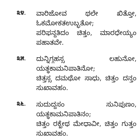
.
೩೪
ವಾರಿಜೋವ ಥಲೇ ಖಿತ್ತೋ,
ಓಕಮೋಕತಉಬ್ಭತೋ;
ಪರಿಫನ್ದತಿದಂ ಚಿತ್ತಂ, ಮಾರಧೇಯ್ಯಂ
ಪಹಾತವೇ.
.
೩೫
ದುನ್ನಿಗ್ಗಹಸ್ಸ ಲಹುನೋ,
ಯತ್ಥಕಾಮನಿಪಾತಿನೋ;
ಚಿತ್ತಸ್ಸ ದಮಥೋ ಸಾಧು, ಚಿತ್ತಂ ದನ್ತಂ
ಸುಖಾವಹಂ.
.
೩೬
ಸುದುದ್ದಸಂ
ಸುನಿಪುಣಂ,
ಯತ್ಥಕಾಮನಿಪಾತಿನಂ;
ಚಿತ್ತಂ ರಕ್ಖೇಥ ಮೇಧಾವೀ, ಚಿತ್ತಂ ಗುತ್ತಂ
ಸುಖಾವಹಂ.