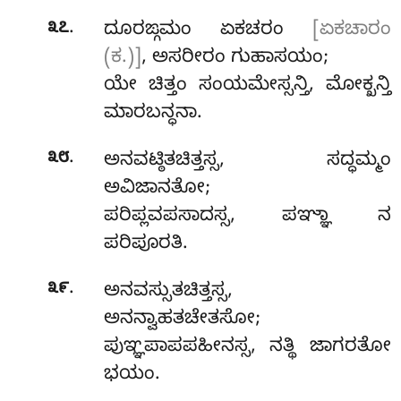
.
೩೭
ದೂರಙ್ಗಮಂ ಏಕಚರಂ
[ಏಕಚಾರಂ
(ಕ.)]
, ಅಸರೀರಂ ಗುಹಾಸಯಂ;
ಯೇ
ಚಿತ್ತಂ ಸಂಯಮೇಸ್ಸನ್ತಿ, ಮೋಕ್ಖನ್ತಿ
ಮಾರಬನ್ಧನಾ.
.
೩೮
ಅನವಟ್ಠಿತಚಿತ್ತಸ್ಸ, ಸದ್ಧಮ್ಮಂ
ಅವಿಜಾನತೋ;
ಪರಿಪ್ಲವಪಸಾದಸ್ಸ, ಪಞ್ಞಾ ನ
ಪರಿಪೂರತಿ.
.
೩೯
ಅನವಸ್ಸುತಚಿತ್ತಸ್ಸ,
ಅನನ್ವಾಹತಚೇತಸೋ;
ಪುಞ್ಞಪಾಪಪಹೀನಸ್ಸ, ನತ್ಥಿ ಜಾಗರತೋ
ಭಯಂ.