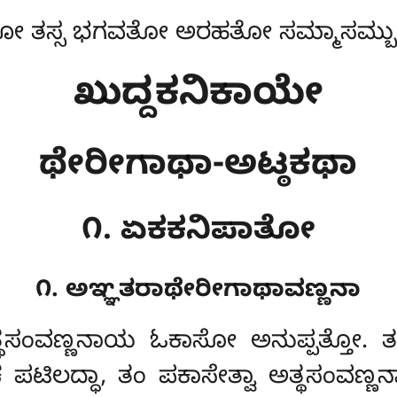
 ತಸ್ಸ ಭಗವತೋ ಅರಹತೋ ಸಮ್ಮಾಸಮ್ಬುದ್
ಖುದ್ದಕನಿಕಾಯೇ
ಥೇರೀಗಾಥಾ-ಅಟ್ಠಕಥಾ
೧. ಏಕಕನಿಪಾತೋ
೧. ಅಞ್ಞತರಾಥೇರೀಗಾಥಾವಣ್ಣನಾ
ಥಸಂವಣ್ಣನಾಯ ಓಕಾಸೋ ಅನುಪ್ಪತ್ತೋ. ತತ
ಪಟಿಲದ್ಧಾ, ತಂ ಪಕಾಸೇತ್ವಾ ಅತ್ಥಸಂವಣ