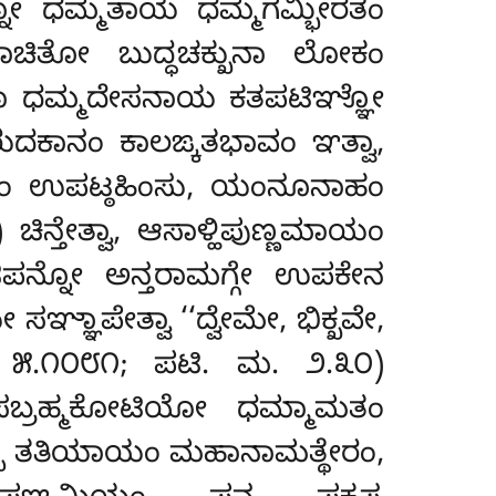
್ನೋ ಧಮ್ಮತಾಯ ಧಮ್ಮಗಮ್ಭೀರತಂ
 ಆಯಾಚಿತೋ ಬುದ್ಧಚಕ್ಖುನಾ ಲೋಕಂ
ರಹ್ಮುನಾ ಧಮ್ಮದೇಸನಾಯ ಕತಪಟಿಞ್ಞೋ
ುದಕಾನಂ ಕಾಲಙ್ಕತಭಾವಂ ಞತ್ವಾ,
ತಂ ಉಪಟ್ಠಹಿಂಸು, ಯಂನೂನಾಹಂ
ಿನ್ತೇತ್ವಾ, ಆಸಾಳ್ಹಿಪುಣ್ಣಮಾಯಂ
ಪನ್ನೋ ಅನ್ತರಾಮಗ್ಗೇ ಉಪಕೇನ
ಸಞ್ಞಾಪೇತ್ವಾ ‘‘ದ್ವೇಮೇ, ಭಿಕ್ಖವೇ,
ಿ. ೫.೧೦೮೧; ಪಟಿ. ಮ. ೨.೩೦)
ಠಾರಸಬ್ರಹ್ಮಕೋಟಿಯೋ ಧಮ್ಮಾಮತಂ
ಕ್ಖಸ್ಸ ತತಿಯಾಯಂ ಮಹಾನಾಮತ್ಥೇರಂ,