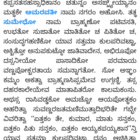
ಕಪ್ಪಸತಸಹಸ್ಸಾಧಿಕಾನಂ ಚತುನ್ನಂ ಅಸಙ್ಖ್ಯೇಯ್ಯಾನಂ
ಮತ್ಥಕೇ
ಅಮರವತೀ
ನಾಮ ನಗರಂ ಅಹೋಸಿ. ತತ್ಥ
ಸುಮೇಧೋ
ನಾಮ ಬ್ರಾಹ್ಮಣೋ ಪಟಿವಸತಿ,
ಉಭತೋ ಸುಜಾತೋ ಮಾತಿತೋ ಚ ಪಿತಿತೋ ಚ,
ಸಂಸುದ್ಧಗಹಣಿಕೋ ಯಾವ ಸತ್ತಮಾ ಕುಲಪರಿವಟ್ಟಾ,
ಅಕ್ಖಿತ್ತೋ ಅನುಪಕುಟ್ಠೋ ಜಾತಿವಾದೇನ, ಅಭಿರೂಪೋ
ದಸ್ಸನೀಯೋ ಪಾಸಾದಿಕೋ ಪರಮಾಯ
ವಣ್ಣಪೋಕ್ಖರತಾಯ ಸಮನ್ನಾಗತೋ. ಸೋ ಅಞ್ಞಂ
ಕಮ್ಮಂ ಅಕತ್ವಾ ಬ್ರಾಹ್ಮಣಸಿಪ್ಪಮೇವ ಉಗ್ಗಣ್ಹಿ. ತಸ್ಸ
ದಹರಕಾಲೇಯೇವ ಮಾತಾಪಿತರೋ ಕಾಲಮಕಂಸು.
ಅಥಸ್ಸ ರಾಸಿವಡ್ಢಕೋ ಅಮಚ್ಚೋ ಆಯಪೋತ್ಥಕಂ
ಆಹರಿತ್ವಾ ಸುವಣ್ಣರಜತಮಣಿಮುತ್ತಾದಿಭರಿತೇ ಗಬ್ಭೇ
ವಿವರಿತ್ವಾ ‘‘ಏತ್ತಕಂ ತೇ, ಕುಮಾರ, ಮಾತು ಸನ್ತಕಂ,
ಏತ್ತಕಂ ಪಿತು ಸನ್ತಕಂ, ಏತ್ತಕಂ ಅಯ್ಯಕಪಯ್ಯಕಾನ’’ನ್ತಿ
ಯಾವ ಸತ್ತಮಾ ಕುಲಪರಿವಟ್ಟಾ ಧನಂ ಆಚಿಕ್ಖಿತ್ವಾ