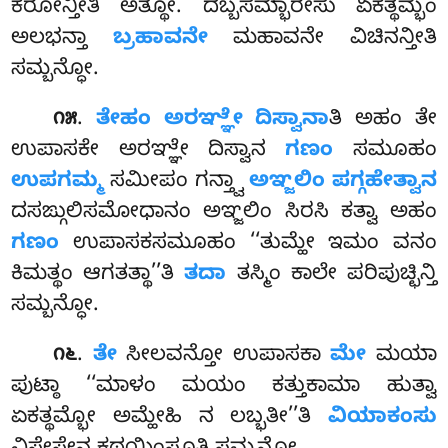
ಕರೋನ್ತೀತಿ ಅತ್ಥೋ. ದಬ್ಬಸಮ್ಭಾರೇಸು ಏಕತ್ಥಮ್ಭಂ
ಅಲಭನ್ತಾ
ಬ್ರಹಾವನೇ
ಮಹಾವನೇ ವಿಚಿನನ್ತೀತಿ
ಸಮ್ಬನ್ಧೋ.
.
ತೇಹಂ
ಅರಞ್ಞೇ ದಿಸ್ವಾನಾ
ತಿ ಅಹಂ ತೇ
೧೫
ಉಪಾಸಕೇ ಅರಞ್ಞೇ ದಿಸ್ವಾನ
ಗಣಂ
ಸಮೂಹಂ
ಉಪಗಮ್ಮ
ಸಮೀಪಂ ಗನ್ತ್ವಾ
ಅಞ್ಜಲಿಂ ಪಗ್ಗಹೇತ್ವಾನ
ದಸಙ್ಗುಲಿಸಮೋಧಾನಂ ಅಞ್ಜಲಿಂ ಸಿರಸಿ ಕತ್ವಾ ಅಹಂ
ಗಣಂ
ಉಪಾಸಕಸಮೂಹಂ ‘‘ತುಮ್ಹೇ ಇಮಂ ವನಂ
ಕಿಮತ್ಥಂ ಆಗತತ್ಥಾ’’ತಿ
ತದಾ
ತಸ್ಮಿಂ ಕಾಲೇ ಪರಿಪುಚ್ಛಿನ್ತಿ
ಸಮ್ಬನ್ಧೋ.
.
ತೇ
ಸೀಲವನ್ತೋ ಉಪಾಸಕಾ
ಮೇ
ಮಯಾ
೧೬
ಪುಟ್ಠಾ ‘‘ಮಾಳಂ ಮಯಂ ಕತ್ತುಕಾಮಾ ಹುತ್ವಾ
ಏಕತ್ಥಮ್ಭೋ ಅಮ್ಹೇಹಿ ನ ಲಬ್ಭತೀ’’ತಿ
ವಿಯಾಕಂಸು