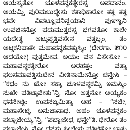
ಆಯಸ್ಮತೋ ಚೂಳಪನ್ಥಕತ್ಥೇರಸ್ಸ ಅಪದಾನಂ.
ಅಯಮ್ಪಿ ಪುರಿಮಬುದ್ಧೇಸು ಕತಾಧಿಕಾರೋ ತತ್ಥ ತತ್ಥ
ಭವೇ ವಿವಟ್ಟೂಪನಿಸ್ಸಯಾನಿ ಪುಞ್ಞಾನಿ
ಉಪಚಿನನ್ತೋ ಪದುಮುತ್ತರಸ್ಸ ಭಗವತೋ ಕಾಲೇ
ಯದೇತ್ಥ ಅಟ್ಠುಪ್ಪತ್ತಿವಸೇನ ವತ್ತಬ್ಬಂ, ತಂ
ಅಟ್ಠಕನಿಪಾತೇ ಮಹಾಪನ್ಥಕವತ್ಥುಸ್ಮಿಂ (ಥೇರಗಾ. ೫೧೦
ಆದಯೋ) ವುತ್ತಮೇವ. ಅಯಂ ಪನ ವಿಸೇಸೋ –
ಮಹಾಪನ್ಥಕತ್ಥೇರೋ ಅರಹತ್ತಂ ಪತ್ವಾ
ಫಲಸಮಾಪತ್ತಿಸುಖೇನ ವೀತಿನಾಮೇನ್ತೋ ಚಿನ್ತೇಸಿ –
‘‘ಕಥಂ ನು ಖೋ ಸಕ್ಕಾ ಚೂಳಪನ್ಥಕಮ್ಪಿ ಇಮಸ್ಮಿಂ
ಸುಖೇ ಪತಿಟ್ಠಾಪೇತು’’ನ್ತಿ. ಸೋ ಅತ್ತನೋ ಅಯ್ಯಕಂ
ಧನಸೇಟ್ಠಿಂ ಉಪಸಙ್ಕಮಿತ್ವಾ ಆಹ – ‘‘ಸಚೇ,
ಮಹಾಸೇಟ್ಠಿ
, ಅನುಜಾನಾಥ, ಅಹಂ ಚೂಳಪನ್ಥಕಂ
ಪಬ್ಬಾಜೇಯ್ಯ’’ನ್ತಿ. ‘‘ಪಬ್ಬಾಜೇಥ, ಭನ್ತೇ’’ತಿ. ಥೇರೋ ತಂ
ಪಬ್ಬಾಜೇಸಿ. ಸೋ ದಸಸು ಸೀಲೇಸು ಪತಿಟ್ಠಿತೋ ಭಾತು