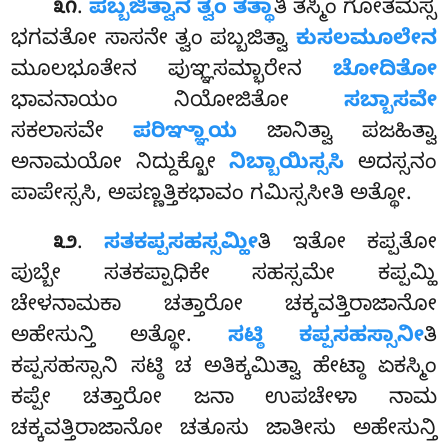
.
ಪಬ್ಬಜಿತ್ವಾನ ತ್ವಂ ತತ್ಥಾ
ತಿ ತಸ್ಮಿಂ ಗೋತಮಸ್ಸ
೩೧
ಭಗವತೋ ಸಾಸನೇ ತ್ವಂ ಪಬ್ಬಜಿತ್ವಾ
ಕುಸಲಮೂಲೇನ
ಮೂಲಭೂತೇನ ಪುಞ್ಞಸಮ್ಭಾರೇನ
ಚೋದಿತೋ
ಭಾವನಾಯಂ ನಿಯೋಜಿತೋ
ಸಬ್ಬಾಸವೇ
ಸಕಲಾಸವೇ
ಪರಿಞ್ಞಾಯ
ಜಾನಿತ್ವಾ ಪಜಹಿತ್ವಾ
ಅನಾಮಯೋ ನಿದ್ದುಕ್ಖೋ
ನಿಬ್ಬಾಯಿಸ್ಸಸಿ
ಅದಸ್ಸನಂ
ಪಾಪೇಸ್ಸಸಿ, ಅಪಣ್ಣತ್ತಿಕಭಾವಂ ಗಮಿಸ್ಸಸೀತಿ ಅತ್ಥೋ.
.
ಸತಕಪ್ಪಸಹಸ್ಸಮ್ಹೀ
ತಿ ಇತೋ ಕಪ್ಪತೋ
೩೨
ಪುಬ್ಬೇ ಸತಕಪ್ಪಾಧಿಕೇ ಸಹಸ್ಸಮೇ ಕಪ್ಪಮ್ಹಿ
ಚೇಳನಾಮಕಾ ಚತ್ತಾರೋ ಚಕ್ಕವತ್ತಿರಾಜಾನೋ
ಅಹೇಸುನ್ತಿ ಅತ್ಥೋ.
ಸಟ್ಠಿ ಕಪ್ಪಸಹಸ್ಸಾನೀ
ತಿ
ಕಪ್ಪಸಹಸ್ಸಾನಿ ಸಟ್ಠಿ ಚ ಅತಿಕ್ಕಮಿತ್ವಾ ಹೇಟ್ಠಾ ಏಕಸ್ಮಿಂ
ಕಪ್ಪೇ ಚತ್ತಾರೋ ಜನಾ ಉಪಚೇಳಾ ನಾಮ
ಚಕ್ಕವತ್ತಿರಾಜಾನೋ ಚತೂಸು ಜಾತೀಸು ಅಹೇಸುನ್ತಿ