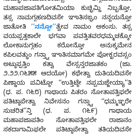
ಮಹಾಪಜಾಪತಿಗೋತಮಿಯಾ ಕುಚ್ಛಿಮ್ಹಿ ನಿಬ್ಬತ್ತೋ,
ತಸ್ಸ ನಾಮಗ್ಗಹಣದಿವಸೇ ಞಾತಿಸಙ್ಘಂ ನನ್ದಯನ್ತೋ
ಜಾತೋತಿ
‘‘ನನ್ದೋ’’
ತ್ವೇವ ನಾಮಂ ಅಕಂಸು. ತಸ್ಸ
ವಯಪ್ಪತ್ತಕಾಲೇ ಭಗವಾ ಪವತ್ತಿತವರಧಮ್ಮಚಕ್ಕೋ
ಲೋಕಾನುಗ್ಗಹಂ ಕರೋನ್ತೋ ಅನುಕ್ಕಮೇನ
ಕಪಿಲವತ್ಥುಂ ಗನ್ತ್ವಾ ಞಾತಿಸಮಾಗಮೇ ಪೋಕ್ಖರವಸ್ಸಂ
ಅಟ್ಠುಪ್ಪತ್ತಿಂ ಕತ್ವಾ ವೇಸ್ಸನ್ತರಜಾತಕಂ (ಜಾ.
೨.೨೨.೧೬೫೫ ಆದಯೋ) ಕಥೇತ್ವಾ ದುತಿಯದಿವಸೇ
ಪಿಣ್ಡಾಯ ಪವಿಟ್ಠೋ ‘‘ಉತ್ತಿಟ್ಠೇ ನಪ್ಪಮಜ್ಜೇಯ್ಯಾ’’ತಿ
(ಧ. ಪ. ೧೬೮) ಗಾಥಾಯ ಪಿತರಂ ಸೋತಾಪತ್ತಿಫಲೇ
ಪತಿಟ್ಠಾಪೇತ್ವಾ ನಿವೇಸನಂ ಗನ್ತ್ವಾ ‘‘ಧಮ್ಮಞ್ಚರೇ
ಸುಚರಿತ’’ನ್ತಿ (ಧ. ಪ. ೧೬೯) ಗಾಥಾಯ
ಮಹಾಪಜಾಪತಿಂ ಸೋತಾಪತ್ತಿಫಲೇ ರಾಜಾನಂ
ಸಕದಾಗಾಮಿಫಲೇ ಪತಿಟ್ಠಾಪೇತ್ವಾ ತತಿಯದಿವಸೇ