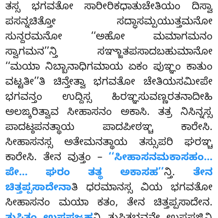
ತಸ್ಸ ಭಗವತೋ ಸಾರೀರಿಕಧಾತುಚೇತಿಯಂ ದಿಸ್ವಾ
ಪಸನ್ನಚಿತ್ತೋ ಸದ್ಧಾಸಮ್ಪಯುತ್ತಮನೋ
ಸುನ್ದರಮನೋ ‘‘ಅಹೋ ಮಮಾಗಮನಂ
ಸ್ವಾಗಮನ’’ನ್ತಿ ಸಞ್ಜಾತಪಸಾದಬಹುಮಾನೋ
‘‘ಮಯಾ ನಿಬ್ಬಾನಾಧಿಗಮಾಯ ಏಕಂ ಪುಞ್ಞಂ ಕಾತುಂ
ವಟ್ಟತೀ’’ತಿ ಚಿನ್ತೇತ್ವಾ ಭಗವತೋ ಚೇತಿಯಸಮೀಪೇ
ಭಗವನ್ತಂ ಉದ್ದಿಸ್ಸ ಹಿರಞ್ಞಸುವಣ್ಣರತನಾದೀಹಿ
ಅಲಙ್ಕರಿತ್ವಾವ ಸೀಹಾಸನಂ ಅಕಾಸಿ. ತತ್ರ ನಿಸಿನ್ನಸ್ಸ
ಪಾದಟ್ಠಪನತ್ಥಾಯ ಪಾದಪೀಠಞ್ಚ ಕಾರೇಸಿ.
ಸೀಹಾಸನಸ್ಸ ಅತೇಮನತ್ಥಾಯ ತಸ್ಸುಪರಿ ಘರಞ್ಚ
ಕಾರೇಸಿ. ತೇನ ವುತ್ತಂ –
‘‘ಸೀಹಾಸನಮಕಾಸಹಂ…
ಪೇ… ಘರಂ ತತ್ಥ ಅಕಾಸಹ’’
ನ್ತಿ.
ತೇನ
ಚಿತ್ತಪ್ಪಸಾದೇನಾ
ತಿ ಧರಮಾನಸ್ಸ ವಿಯ ಭಗವತೋ
ಸೀಹಾಸನಂ ಮಯಾ ಕತಂ, ತೇನ ಚಿತ್ತಪ್ಪಸಾದೇನ.