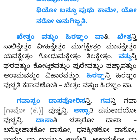
ದಾಸಪೋರಿಸಂ;
ಥಿಯೋ ಬನ್ಧೂ ಪುಥು ಕಾಮೇ, ಯೋ
ನರೋ ಅನುಗಿಜ್ಝತಿ.
ಖೇತ್ತಂ
ವತ್ಥುಂ ಹಿರಞ್ಞಂ ವಾ
ತಿ.
ಖೇತ್ತ
ನ್ತಿ
ಸಾಲಿಕ್ಖೇತ್ತಂ ವೀಹಿಕ್ಖೇತ್ತಂ ಮುಗ್ಗಕ್ಖೇತ್ತಂ ಮಾಸಕ್ಖೇತ್ತಂ
ಯವಕ್ಖೇತ್ತಂ ಗೋಧುಮಕ್ಖೇತ್ತಂ ತಿಲಕ್ಖೇತ್ತಂ.
ವತ್ಥು
ನ್ತಿ
ಘರವತ್ಥುಂ ಕೋಟ್ಠಕವತ್ಥುಂ ಪುರೇವತ್ಥುಂ ಪಚ್ಛಾವತ್ಥುಂ
ಆರಾಮವತ್ಥುಂ ವಿಹಾರವತ್ಥುಂ.
ಹಿರಞ್ಞ
ನ್ತಿ ಹಿರಞ್ಞಂ
ವುಚ್ಚತಿ ಕಹಾಪಣೋತಿ – ಖೇತ್ತಂ ವತ್ಥುಂ ಹಿರಞ್ಞಂ ವಾ.
ಗವಾಸ್ಸಂ ದಾಸಪೋರಿಸ
ನ್ತಿ.
ಗವ
ನ್ತಿ ಗವಾ
[ಗಾವೋ (ಕ.)]
ವುಚ್ಚನ್ತಿ.
ಅಸ್ಸಾ
ತಿ ಪಸುಕಾದಯೋ
ವುಚ್ಚನ್ತಿ.
ದಾಸಾ
ತಿ ಚತ್ತಾರೋ ದಾಸಾ –
ಅನ್ತೋಜಾತಕೋ ದಾಸೋ, ಧನಕ್ಕೀತಕೋ ದಾಸೋ,