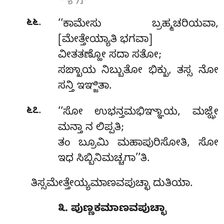
.
೬೬
‘‘ಕಾಮೇಸು
ಬ್ರಹ್ಮಚರಿಯವಾ,
[ಮೇತ್ತೇಯ್ಯಾತಿ ಭಗವಾ]
ವೀತತಣ್ಹೋ ಸದಾ ಸತೋ;
ಸಙ್ಖಾಯ ನಿಬ್ಬುತೋ ಭಿಕ್ಖು, ತಸ್ಸ ನೋ
ಸನ್ತಿ ಇಞ್ಜಿತಾ.
.
೬೭
‘‘ಸೋ ಉಭನ್ತಮಭಿಞ್ಞಾಯ, ಮಜ್ಝೇ
ಮನ್ತಾ ನ ಲಿಪ್ಪತಿ;
ತಂ ಬ್ರೂಮಿ ಮಹಾಪುರಿಸೋತಿ, ಸೋ
ಇಧ ಸಿಬ್ಬಿನಿಮಚ್ಚಗಾ’’ತಿ.
ತಿಸ್ಸಮೇತ್ತೇಯ್ಯಮಾಣವಪುಚ್ಛಾ ದುತಿಯಾ.
೩. ಪುಣ್ಣಕಮಾಣವಪುಚ್ಛಾ