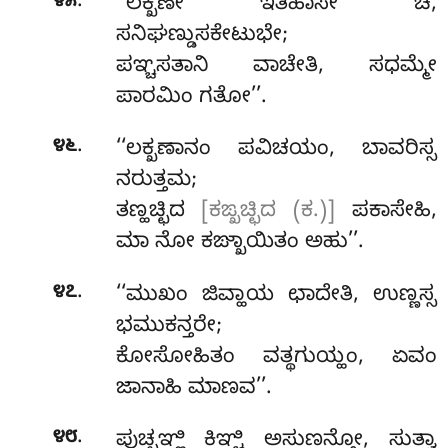
.
೪೫
‘‘ಲಕ್ಖಣೇ ಇತಿಹಾಸೇ ಚ,
ಸನಿಘಣ್ಡುಸಕೇಟುಭೇ;
ಪಞ್ಚಸತಾನಿ ವಾಚೇತಿ, ಸಧಮ್ಮೇ
ಪಾರಮಿಂ ಗತೋ’’.
.
೪೬
‘‘ಲಕ್ಖಣಾನಂ ಪವಿಚಯಂ, ಬಾವರಿಸ್ಸ
ನರುತ್ತಮ;
ತಣ್ಹಚ್ಛಿದ
[ಕಙ್ಖಚ್ಛಿದ (ಕ.)]
ಪಕಾಸೇಹಿ,
ಮಾ ನೋ ಕಙ್ಖಾಯಿತಂ ಅಹು’’.
.
೪೭
‘‘ಮುಖಂ ಜಿವ್ಹಾಯ ಛಾದೇತಿ, ಉಣ್ಣಸ್ಸ
ಭಮುಕನ್ತರೇ;
ಕೋಸೋಹಿತಂ ವತ್ಥಗುಯ್ಹಂ, ಏವಂ
ಜಾನಾಹಿ ಮಾಣವ’’.
.
೪೮
ಪುಚ್ಛಞ್ಹಿ
ಕಿಞ್ಚಿ ಅಸುಣನ್ತೋ, ಸುತ್ವಾ