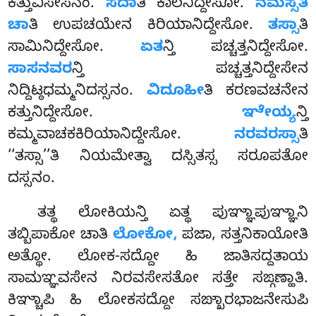
ಕತ್ತುವಿಸೇಸನಂ.
ಸದಾ
ತಿ ಕಾಲನಿದ್ದೇಸೋ.
ನಮಸ್ಸತಿ
ಚಾ
ತಿ ಉಪಚಯೇನ ಕಿರಿಯಾನಿದ್ದೇಸೋ
.
ತಸ್ಸಾ
ತಿ
ಸಾಮಿನಿದ್ದೇಸೋ.
ಏತ
ನ್ತಿ ಪಚ್ಚತ್ತನಿದ್ದೇಸೋ.
ಸಾಸನವರ
ನ್ತಿ ಪಚ್ಚತ್ತನಿದ್ದೇಸೇನ
ನಿದ್ದಿಟ್ಠಧಮ್ಮನಿದಸ್ಸನಂ.
ವಿದೂಹೀ
ತಿ ಕರಣವಚನೇನ
ಕತ್ತುನಿದ್ದೇಸೋ.
ಞೇಯ್ಯ
ನ್ತಿ
ಕಮ್ಮವಾಚಕಕಿರಿಯಾನಿದ್ದೇಸೋ.
ನರವರಸ್ಸಾ
ತಿ
‘‘ತಸ್ಸಾ’’ತಿ ನಿಯಮೇತ್ವಾ ದಸ್ಸಿತಸ್ಸ ಸರೂಪತೋ
ದಸ್ಸನಂ.
ತತ್ಥ ಲೋಕಿಯನ್ತಿ ಏತ್ಥ ಪುಞ್ಞಾಪುಞ್ಞಾನಿ
ತಬ್ಬಿಪಾಕೋ ಚಾತಿ
ಲೋಕೋ,
ಪಜಾ, ಸತ್ತನಿಕಾಯೋತಿ
ಅತ್ಥೋ. ಲೋಕ-ಸದ್ದೋ ಹಿ ಜಾತಿಸದ್ದತಾಯ
ಸಾಮಞ್ಞವಸೇನ ನಿರವಸೇಸತೋ ಸತ್ತೇ ಸಙ್ಗಣ್ಹಾತಿ.
ಕಿಞ್ಚಾಪಿ ಹಿ ಲೋಕಸದ್ದೋ ಸಙ್ಖಾರಭಾಜನೇಸುಪಿ