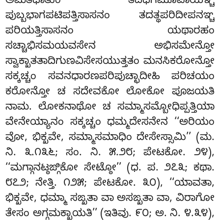
ಅಮತಧಾತುಂ ತದಧಿಗಮೂಪಾಯಞ್ಚ
ಪುಬ್ಬಭಾಗಪಟಿಪತ್ತಿಸಾಸನಂ ತದತ್ಥಪರಿದೀಪನಞ್ಚ
ಪರಿಯತ್ತಿಸಾಸನಂ ಯಥಾರಹಂ
ಸಚ್ಚಾಭಿಸಮಯವಸೇನ ಅಭಿಸಮೇನ್ತೋ
ಸ್ವಾಕ್ಖಾತತಾದಿಗುಣವಿಸೇಸಯುತ್ತತಂ ಮನಸಿಕರೋನ್ತೋ
ಸಕ್ಕಚ್ಚಂ ಸವನಧಾರಣಪರಿಪುಚ್ಛಾದೀಹಿ ಪರಿಚಯಂ
ಕರೋನ್ತೋ ಚ ಸದೇವಕೋ ಲೋಕೋ ಪೂಜಯತಿ
ನಾಮ. ಲೋಕನಾಥೋ ಚ ಸಮ್ಮಾಸಮ್ಬೋಧಿಪ್ಪತ್ತಿಯಾ
ವೇನೇಯ್ಯಾನಂ ಸಕ್ಕಚ್ಚಂ ಧಮ್ಮದೇಸನೇನ ‘‘ಅರಿಯಂ
ವೋ, ಭಿಕ್ಖವೇ, ಸಮ್ಮಾಸಮಾಧಿಂ ದೇಸೇಸ್ಸಾಮಿ’’ (ಮ.
ನಿ. ೩.೧೩೬; ಸಂ. ನಿ. ೫.೨೮; ಪೇಟಕೋ. ೨೪),
‘‘ಮಗ್ಗಾನಟ್ಠಙ್ಗಿಕೋ ಸೇಟ್ಠೋ’’ (ಧ. ಪ. ೨೭೩; ಕಥಾ.
೮೭೨; ನೇತ್ತಿ. ೧೨೫; ಪೇಟಕೋ. ೩೦), ‘‘ಯಾವತಾ,
ಭಿಕ್ಖವೇ, ಧಮ್ಮಾ ಸಙ್ಖತಾ ವಾ ಅಸಙ್ಖತಾ ವಾ, ವಿರಾಗೋ
ತೇಸಂ ಅಗ್ಗಮಕ್ಖಾಯತಿ’’ (ಇತಿವು. ೯೦; ಅ. ನಿ. ೪.೩೪),