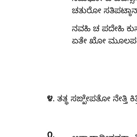
ಚತುರೋ ಸತಿಪಟ್ಠಾನ
ನವಹಿ ಚ ಪದೇಹಿ ಕುಸ
ಏತೇ ಖೋ ಮೂಲಪದಾ, 
೪
. ತತ್ಥ ಸಙ್ಖೇಪತೋ ನೇತ್ತಿ ಕಿತ್
೧
.