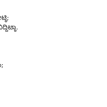
ಠಿ;
ದ್ದಿಟ್ಠಾ.
;