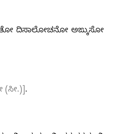
್ಕೀಳಿತೋ ದಿಸಾಲೋಚನೋ ಅಙ್ಕುಸೋ
(ಸೀ.)]
.