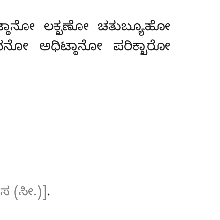
್ಠಾನೋ ಲಕ್ಖಣೋ ಚತುಬ್ಯೂಹೋ
 ಅಧಿಟ್ಠಾನೋ ಪರಿಕ್ಖಾರೋ
 (ಸೀ.)]
.