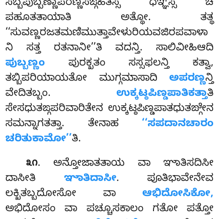
ಸಬ್ಬಪುಬ್ಬಣ್ಣಾಪರಣ್ಣಸಙ್ಗಹಿತಸ್ಸ ಧಞ್ಞಸ್ಸ ಚ
ಪಹೂತತಾಯಾತಿ ಅತ್ಥೋ. ತತ್ಥ
‘‘ಸುವಣ್ಣರಜತಮಣಿಮುತ್ತಾವೇಳುರಿಯವಜಿರಪವಾಳಾ
ನಿ ಸತ್ತ ರತನಾನೀ’’ತಿ ವದನ್ತಿ. ಸಾಲಿವೀಹಿಆದಿ
ಪುಬ್ಬಣ್ಣಂ
ಪುರಕ್ಖತಂ ಸಸ್ಸಫಲನ್ತಿ ಕತ್ವಾ,
ತಬ್ಬಿಪರಿಯಾಯತೋ ಮುಗ್ಗಮಾಸಾದಿ
ಅಪರಣ್ಣ
ನ್ತಿ
ವೇದಿತಬ್ಬಂ.
ಉಕ್ಕಟ್ಠಪಿಣ್ಡಪಾತಿಕತ್ತಾ
ತಿ
ಸೇಸಧುತಙ್ಗಪರಿವಾರಿತೇನ ಉಕ್ಕಟ್ಠಪಿಣ್ಡಪಾತಧುತಙ್ಗೇನ
ಸಮನ್ನಾಗತತ್ತಾ. ತೇನಾಹ
‘‘ಸಪದಾನಚಾರಂ
ಚರಿತುಕಾಮೋ’’
ತಿ.
. ಅನ್ತೋಜಾತತಾಯ ವಾ ಞಾತಿಸದಿಸೀ
೩೧
ದಾಸೀತಿ
ಞಾತಿದಾಸೀ
. ಪೂತಿಭಾವೇನೇವ
ಲಕ್ಖಿತಬ್ಬದೋಸೋ ವಾ
ಆಭಿದೋಸಿಕೋ,
ಅಭಿದೋಸಂ ವಾ ಪಚ್ಚೂಸಕಾಲಂ ಗತೋ ಪತ್ತೋ