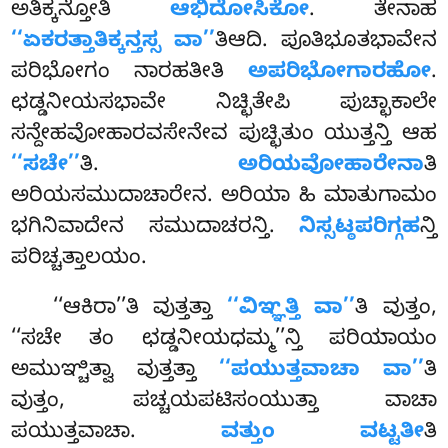
ಅತಿಕ್ಕನ್ತೋತಿ
ಆಭಿದೋಸಿಕೋ
. ತೇನಾಹ
‘‘ಏಕರತ್ತಾತಿಕ್ಕನ್ತಸ್ಸ ವಾ’’
ತಿಆದಿ. ಪೂತಿಭೂತಭಾವೇನ
ಪರಿಭೋಗಂ ನಾರಹತೀತಿ
ಅಪರಿಭೋಗಾರಹೋ
.
ಛಡ್ಡನೀಯಸಭಾವೇ ನಿಚ್ಛಿತೇಪಿ ಪುಚ್ಛಾಕಾಲೇ
ಸನ್ದೇಹವೋಹಾರವಸೇನೇವ ಪುಚ್ಛಿತುಂ ಯುತ್ತನ್ತಿ ಆಹ
‘‘ಸಚೇ’’
ತಿ.
ಅರಿಯವೋಹಾರೇನಾ
ತಿ
ಅರಿಯಸಮುದಾಚಾರೇನ. ಅರಿಯಾ ಹಿ ಮಾತುಗಾಮಂ
ಭಗಿನಿವಾದೇನ ಸಮುದಾಚರನ್ತಿ.
ನಿಸ್ಸಟ್ಠಪರಿಗ್ಗಹ
ನ್ತಿ
ಪರಿಚ್ಚತ್ತಾಲಯಂ.
‘‘ಆಕಿರಾ’’ತಿ ವುತ್ತತ್ತಾ
‘‘ವಿಞ್ಞತ್ತಿ ವಾ’’
ತಿ ವುತ್ತಂ,
‘‘ಸಚೇ ತಂ ಛಡ್ಡನೀಯಧಮ್ಮ’’ನ್ತಿ ಪರಿಯಾಯಂ
ಅಮುಞ್ಚಿತ್ವಾ ವುತ್ತತ್ತಾ
‘‘ಪಯುತ್ತವಾಚಾ ವಾ’’
ತಿ
ವುತ್ತಂ, ಪಚ್ಚಯಪಟಿಸಂಯುತ್ತಾ ವಾಚಾ
ಪಯುತ್ತವಾಚಾ.
ವತ್ತುಂ ವಟ್ಟತೀ
ತಿ