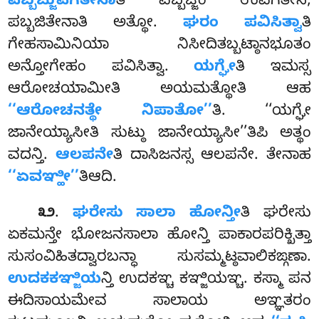
ಪಬ್ಬಜ್ಜುಪಗತೇನಾ
ತಿ ಪಬ್ಬಜ್ಜಂ ಉಪಗತೇನ,
ಪಬ್ಬಜಿತೇನಾತಿ ಅತ್ಥೋ.
ಘರಂ ಪವಿಸಿತ್ವಾ
ತಿ
ಗೇಹಸಾಮಿನಿಯಾ ನಿಸೀದಿತಬ್ಬಟ್ಠಾನಭೂತಂ
ಅನ್ತೋಗೇಹಂ ಪವಿಸಿತ್ವಾ.
ಯಗ್ಘೇ
ತಿ ಇಮಸ್ಸ
ಆರೋಚಯಾಮೀತಿ ಅಯಮತ್ಥೋತಿ ಆಹ
‘‘ಆರೋಚನತ್ಥೇ ನಿಪಾತೋ’’
ತಿ. ‘‘ಯಗ್ಘೇ
ಜಾನೇಯ್ಯಾಸೀತಿ ಸುಟ್ಠು ಜಾನೇಯ್ಯಾಸೀ’’ತಿಪಿ ಅತ್ಥಂ
ವದನ್ತಿ.
ಆಲಪನೇ
ತಿ ದಾಸಿಜನಸ್ಸ ಆಲಪನೇ. ತೇನಾಹ
‘‘ಏವಞ್ಹೀ’’
ತಿಆದಿ.
.
ಘರೇಸು ಸಾಲಾ ಹೋನ್ತೀ
ತಿ ಘರೇಸು
೩೨
ಏಕಮನ್ತೇ ಭೋಜನಸಾಲಾ ಹೋನ್ತಿ ಪಾಕಾರಪರಿಕ್ಖಿತ್ತಾ
ಸುಸಂವಿಹಿತದ್ವಾರಬನ್ಧಾ ಸುಸಮ್ಮಟ್ಠವಾಲಿಕಙ್ಗಣಾ.
ಉದಕಕಞ್ಜಿಯ
ನ್ತಿ ಉದಕಞ್ಚ ಕಞ್ಜಿಯಞ್ಚ. ಕಸ್ಮಾ ಪನ
ಈದಿಸಾಯಮೇವ ಸಾಲಾಯ ಅಞ್ಞತರಂ