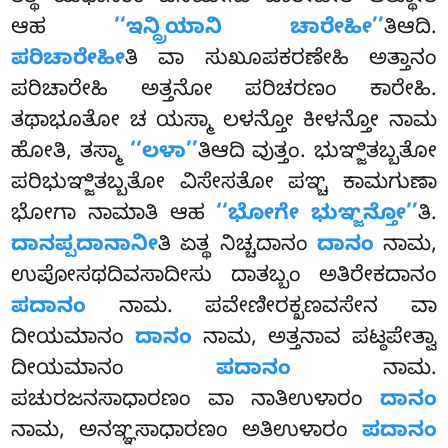
ಆಹ
‘‘ಇನ್ದ್ರಿಯಾನಿ ಚಾರೇಹೀ’’
ತಿಆದಿ.
ಪರಿಚಾರೇಹೀ
ತಿ ವಾ ಸುಖೂಪಕರಣೇಹಿ ಅತ್ತಾನಂ
ಪರಿಚಾರೇಹಿ ಅತ್ತನೋ ಪರಿಚರಣಂ ಕಾರೇಹಿ.
ತಥಾಭೂತೋ ಚ ಯಸ್ಮಾ ಲಳನ್ತೋ ಕೀಳನ್ತೋ ನಾಮ
ಹೋತಿ, ತಸ್ಮಾ
‘‘ಲಳಾ’’
ತಿಆದಿ ವುತ್ತಂ. ಭುಞ್ಜಿತಬ್ಬತೋ
ಪರಿಭುಞ್ಜಿತಬ್ಬತೋ ವಿಸೇಸತೋ ಪಞ್ಚ ಕಾಮಗುಣಾ
ಭೋಗಾ ನಾಮಾತಿ ಆಹ
‘‘ಭೋಗೇ ಭುಞ್ಜನ್ತೋ’’
ತಿ.
ದಾನಪ್ಪದಾನಾನೀ
ತಿ ಏತ್ಥ ನಿಚ್ಚದಾನಂ
ದಾನಂ
ನಾಮ,
ಉಪೋಸಥದಿವಸಾದೀಸು ದಾತಬ್ಬಂ ಅತಿರೇಕದಾನಂ
ಪದಾನಂ
ನಾಮ. ಪವೇಣೀರಕ್ಖಣವಸೇನ ವಾ
ದೀಯಮಾನಂ
ದಾನಂ
ನಾಮ, ಅತ್ತನಾವ ಪಟ್ಠಪೇತ್ವಾ
ದೀಯಮಾನಂ
ಪದಾನಂ
ನಾಮ.
ಪಚುರಜನಸಾಧಾರಣಂ ವಾ ನಾತಿಉಳಾರಂ
ದಾನಂ
ನಾಮ, ಅನಞ್ಞಸಾಧಾರಣಂ ಅತಿಉಳಾರಂ
ಪದಾನಂ