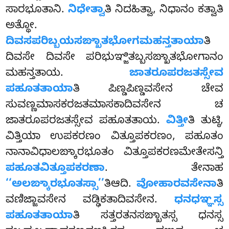
ಸಾರಭೂತಾನಿ.
ನಿಧೇತ್ವಾ
ತಿ ನಿದಹಿತ್ವಾ, ನಿಧಾನಂ ಕತ್ವಾತಿ
ಅತ್ಥೋ.
ದಿವಸಪರಿಬ್ಬಯಸಙ್ಖಾತಭೋಗಮಹನ್ತತಾಯಾ
ತಿ
ದಿವಸೇ ದಿವಸೇ ಪರಿಭುಞ್ಜಿತಬ್ಬಸಙ್ಖಾತಭೋಗಾನಂ
ಮಹನ್ತತಾಯ.
ಜಾತರೂಪರಜತಸ್ಸೇವ
ಪಹೂತತಾಯಾ
ತಿ ಪಿಣ್ಡಪಿಣ್ಡವಸೇನ ಚೇವ
ಸುವಣ್ಣಮಾಸಕರಜತಮಾಸಕಾದಿವಸೇನ ಚ
ಜಾತರೂಪರಜತಸ್ಸೇವ ಪಹೂತತಾಯ.
ವಿತ್ತೀ
ತಿ ತುಟ್ಠಿ,
ವಿತ್ತಿಯಾ ಉಪಕರಣಂ ವಿತ್ತೂಪಕರಣಂ, ಪಹೂತಂ
ನಾನಾವಿಧಾಲಙ್ಕಾರಭೂತಂ ವಿತ್ತೂಪಕರಣಮೇತೇಸನ್ತಿ
ಪಹೂತವಿತ್ತೂಪಕರಣಾ
. ತೇನಾಹ
‘‘ಅಲಙ್ಕಾರಭೂತಸ್ಸಾ’’
ತಿಆದಿ.
ವೋಹಾರವಸೇನಾ
ತಿ
ವಣಿಜ್ಜಾವಸೇನ ವಡ್ಢಿಕತಾದಿವಸೇನ.
ಧನಧಞ್ಞಸ್ಸ
ಪಹೂತತಾಯಾ
ತಿ ಸತ್ತರತನಸಙ್ಖಾತಸ್ಸ ಧನಸ್ಸ