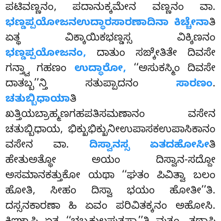
ಪಟಿವಣ್ಣನಂ, ಪದಾನುಕ್ಕಮೇನ ವಣ್ಣನಂ ವಾ.
ಭಣ್ಡಪ್ಪಯೋಜನಉದ್ಧಾರಸಾರಣಾದಿನಾ ಕಿಚ್ಚೇನಾ
ತಿ
ಏತ್ಥ ವಿಕ್ಕಾಯಿಕಭಣ್ಡಸ್ಸ ವಿಕ್ಕಿಣನಂ
ಭಣ್ಡಪ್ಪಯೋಜನಂ,
ದಾತುಂ
ಸಙ್ಕೇತಿತೇ ದಿವಸೇ
ಗನ್ತ್ವಾ ಗಹಣಂ
ಉದ್ಧಾರೋ,
‘‘ಅಸುಕಸ್ಮಿಂ ದಿವಸೇ
ದಾತಬ್ಬ’’ನ್ತಿ ಸತುಪ್ಪಾದನಂ
ಸಾರಣಂ
.
ಚತುಬ್ಬಿಧಾಯಾ
ತಿ
ಖತ್ತಿಯಬ್ರಾಹ್ಮಣಗಹಪತಿಸಮಣಾನಂ ವಸೇನ
ಚತುಬ್ಬಿಧಾಯ, ಭಿಕ್ಖುಭಿಕ್ಖುನೀಉಪಾಸಕಉಪಾಸಿಕಾನಂ
ವಸೇನ ವಾ.
ದಿಸ್ವಾನಸ್ಸ ಏತದಹೋಸೀ
ತಿ
ಹೇತುಅತ್ಥೋ ಅಯಂ ದಿಸ್ವಾನ-ಸದ್ದೋ
ಅಸಮಾನಕತ್ತುಕೋ ಯಥಾ ‘‘ಘತಂ ಪಿವಿತ್ವಾ ಬಲಂ
ಹೋತಿ, ಸೀಹಂ ದಿಸ್ವಾ ಭಯಂ ಹೋತೀ’’ತಿ.
ದಸ್ಸನಕಾರಣಾ ಹಿ ಏವಂ ಪರಿವಿತಕ್ಕನಂ ಅಹೋಸಿ.