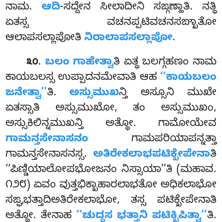
ನಾಮ.
ಆದಿ
-ಸದ್ದೇನ ಸೀಲಾದೀನಿ ಸಙ್ಗಣ್ಹಾತಿ. ನತ್ಥಿ
ಏತಸ್ಸ ವಚನಪ್ಪಟಿವಚನಸಙ್ಖಾತೋ
ಆಲಾಪಸಲ್ಲಾಪೋತಿ
ನಿರಾಲಾಪಸಲ್ಲಾಪೋ
.
.
ಬಲಂ ಗಾಹೇತ್ವಾ
ತಿ ಏತ್ಥ ಬಲಗ್ಗಹಣಂ ನಾಮ
೩೦
ಕಾಯಬಲಸ್ಸ ಉಪ್ಪಾದನಮೇವಾತಿ ಆಹ
‘‘ಕಾಯಬಲಂ
ಜನೇತ್ವಾ’’
ತಿ.
ಅಸ್ಸುಮುಖ
ನ್ತಿ ಅಸ್ಸೂನಿ ಮುಖೇ
ಏತಸ್ಸಾತಿ ಅಸ್ಸುಮುಖೋ, ತಂ ಅಸ್ಸುಮುಖಂ,
ಅಸ್ಸುಕಿಲಿನ್ನಮುಖನ್ತಿ ಅತ್ಥೋ. ಗಾಮೋಯೇವ
ಗಾಮನ್ತಸೇನಾಸನಂ
ಗಾಮಪರಿಯಾಪನ್ನತ್ತಾ
ಗಾಮನ್ತಸೇನಾಸನಸ್ಸ.
ಅತಿರೇಕಲಾಭಪಟಿಕ್ಖೇಪೇನಾ
ತಿ
‘‘ಪಿಣ್ಡಿಯಾಲೋಪಭೋಜನಂ ನಿಸ್ಸಾಯಾ’’ತಿ (ಮಹಾವ.
೧೨೮) ಏವಂ ವುತ್ತಭಿಕ್ಖಾಹಾರಲಾಭತೋ ಅಧಿಕಲಾಭೋ
ಸಙ್ಘಭತ್ತಾದಿಅತಿರೇಕಲಾಭೋ, ತಸ್ಸ ಪಟಿಕ್ಖೇಪೇನಾತಿ
ಅತ್ಥೋ. ತೇನಾಹ
‘‘ಚುದ್ದಸ
ಭತ್ತಾನಿ ಪಟಿಕ್ಖಿಪಿತ್ವಾ’’
ತಿ.