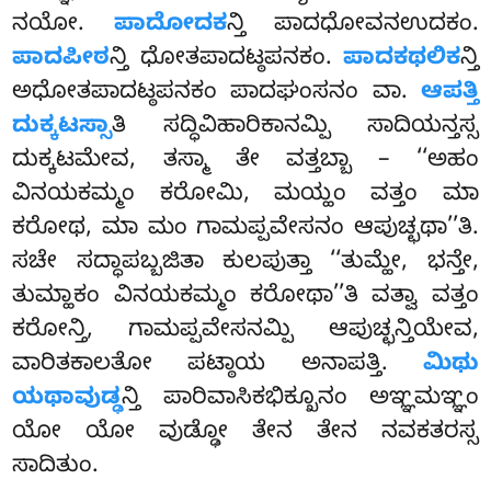
ನಯೋ.
ಪಾದೋದಕ
ನ್ತಿ ಪಾದಧೋವನಉದಕಂ.
ಪಾದಪೀಠ
ನ್ತಿ ಧೋತಪಾದಟ್ಠಪನಕಂ.
ಪಾದಕಥಲಿಕ
ನ್ತಿ
ಅಧೋತಪಾದಟ್ಠಪನಕಂ ಪಾದಘಂಸನಂ ವಾ.
ಆಪತ್ತಿ
ದುಕ್ಕಟಸ್ಸಾ
ತಿ ಸದ್ಧಿವಿಹಾರಿಕಾನಮ್ಪಿ ಸಾದಿಯನ್ತಸ್ಸ
ದುಕ್ಕಟಮೇವ, ತಸ್ಮಾ ತೇ ವತ್ತಬ್ಬಾ – ‘‘ಅಹಂ
ವಿನಯಕಮ್ಮಂ ಕರೋಮಿ, ಮಯ್ಹಂ ವತ್ತಂ ಮಾ
ಕರೋಥ, ಮಾ ಮಂ ಗಾಮಪ್ಪವೇಸನಂ ಆಪುಚ್ಛಥಾ’’ತಿ.
ಸಚೇ ಸದ್ಧಾಪಬ್ಬಜಿತಾ ಕುಲಪುತ್ತಾ ‘‘ತುಮ್ಹೇ, ಭನ್ತೇ,
ತುಮ್ಹಾಕಂ
ವಿನಯಕಮ್ಮಂ ಕರೋಥಾ’’ತಿ ವತ್ವಾ ವತ್ತಂ
ಕರೋನ್ತಿ, ಗಾಮಪ್ಪವೇಸನಮ್ಪಿ ಆಪುಚ್ಛನ್ತಿಯೇವ,
ವಾರಿತಕಾಲತೋ ಪಟ್ಠಾಯ ಅನಾಪತ್ತಿ.
ಮಿಥು
ಯಥಾವುಡ್ಢ
ನ್ತಿ ಪಾರಿವಾಸಿಕಭಿಕ್ಖೂನಂ ಅಞ್ಞಮಞ್ಞಂ
ಯೋ ಯೋ ವುಡ್ಢೋ ತೇನ ತೇನ ನವಕತರಸ್ಸ
ಸಾದಿತುಂ.