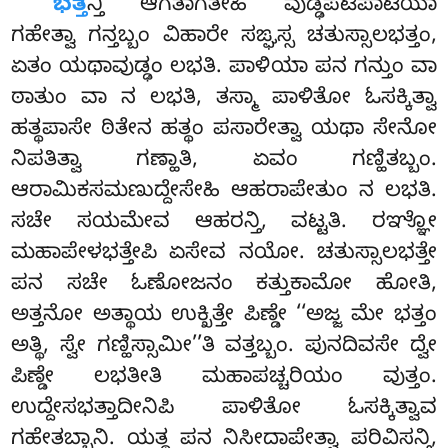
ಭತ್ತ
ನ್ತಿ ಆಗತಾಗತೇಹಿ ವುಡ್ಢಪಟಿಪಾಟಿಯಾ
ಗಹೇತ್ವಾ ಗನ್ತಬ್ಬಂ ವಿಹಾರೇ ಸಙ್ಘಸ್ಸ ಚತುಸ್ಸಾಲಭತ್ತಂ,
ಏತಂ ಯಥಾವುಡ್ಢಂ ಲಭತಿ. ಪಾಳಿಯಾ ಪನ ಗನ್ತುಂ ವಾ
ಠಾತುಂ ವಾ ನ ಲಭತಿ, ತಸ್ಮಾ ಪಾಳಿತೋ ಓಸಕ್ಕಿತ್ವಾ
ಹತ್ಥಪಾಸೇ ಠಿತೇನ ಹತ್ಥಂ ಪಸಾರೇತ್ವಾ ಯಥಾ ಸೇನೋ
ನಿಪತಿತ್ವಾ ಗಣ್ಹಾತಿ, ಏವಂ ಗಣ್ಹಿತಬ್ಬಂ.
ಆರಾಮಿಕಸಮಣುದ್ದೇಸೇಹಿ ಆಹರಾಪೇತುಂ ನ ಲಭತಿ.
ಸಚೇ ಸಯಮೇವ ಆಹರನ್ತಿ, ವಟ್ಟತಿ. ರಞ್ಞೋ
ಮಹಾಪೇಳಭತ್ತೇಪಿ ಏಸೇವ ನಯೋ. ಚತುಸ್ಸಾಲಭತ್ತೇ
ಪನ ಸಚೇ ಓಣೋಜನಂ ಕತ್ತುಕಾಮೋ ಹೋತಿ,
ಅತ್ತನೋ ಅತ್ಥಾಯ ಉಕ್ಖಿತ್ತೇ ಪಿಣ್ಡೇ ‘‘ಅಜ್ಜ ಮೇ ಭತ್ತಂ
ಅತ್ಥಿ, ಸ್ವೇ ಗಣ್ಹಿಸ್ಸಾಮೀ’’ತಿ ವತ್ತಬ್ಬಂ. ಪುನದಿವಸೇ ದ್ವೇ
ಪಿಣ್ಡೇ ಲಭತೀತಿ ಮಹಾಪಚ್ಚರಿಯಂ ವುತ್ತಂ.
ಉದ್ದೇಸಭತ್ತಾದೀನಿಪಿ ಪಾಳಿತೋ ಓಸಕ್ಕಿತ್ವಾವ
ಗಹೇತಬ್ಬಾನಿ. ಯತ್ಥ ಪನ ನಿಸೀದಾಪೇತ್ವಾ ಪರಿವಿಸನ್ತಿ,