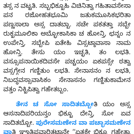
ತಸ್ಸ ನ ವಟ್ಟತಿ. ಸಬ್ಬಭಿಕ್ಖೂಹಿ ವಿಚಿನಿತ್ವಾ ಗಹಿತಾವಸೇಸಾ
ಪನ ರಜೋಹತಭೂಮಿ ಜತುಕಮೂಸಿಕಭರಿತಾ
ಪಣ್ಣಸಾಲಾ ಅಸ್ಸ ದಾತಬ್ಬಾ. ಸಚೇ ಪಕತತ್ತಾ ಸಬ್ಬೇ
ರುಕ್ಖಮೂಲಿಕಾ ಅಬ್ಭೋಕಾಸಿಕಾ ಚ ಹೋನ್ತಿ, ಛನ್ನಂ ನ
ಉಪೇನ್ತಿ, ಸಬ್ಬೇಪಿ ಏತೇಹಿ ವಿಸ್ಸಟ್ಠಾವಾಸಾ ನಾಮ
ಹೋನ್ತಿ. ತೇಸು ಯಂ ಇಚ್ಛತಿ, ತಂ ಲಭತಿ.
ವಸ್ಸೂಪನಾಯಿಕದಿವಸೇ ಪಚ್ಚಯಂ ಏಕಪಸ್ಸೇ ಠತ್ವಾ
ವಸ್ಸಗ್ಗೇನ ಗಣ್ಹಿತುಂ ಲಭತಿ. ಸೇನಾಸನಂ ನ ಲಭತಿ,
ನಿಬದ್ಧವಸ್ಸಾವಾಸಿಕಂ ಸೇನಾಸನಂ ಗಣ್ಹಿತುಕಾಮೇನ
ವತ್ತಂ ನಿಕ್ಖಿಪಿತ್ವಾ ಗಹೇತಬ್ಬಂ.
ತೇನ
ಚ ಸೋ ಸಾದಿತಬ್ಬೋ
ತಿ ಯಂ ಅಸ್ಸ
ಆಸನಾದಿಪರಿಯನ್ತಂ ಭಿಕ್ಖೂ ದೇನ್ತಿ, ಸೋ ಏವ
ಸಾದಿತಬ್ಬೋ.
ಪುರೇಸಮಣೇನ ವಾ ಪಚ್ಛಾಸಮಣೇನ
ವಾ
ತಿ ಞಾತಿಪವಾರಿತಟ್ಠಾನೇ ‘‘ಏತ್ತಕೇ ಭಿಕ್ಖೂ ಗಹೇತ್ವಾ