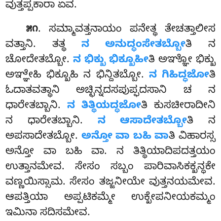
ವುತ್ತಪ್ಪಕಾರಾ ಏವ.
. ಸಮ್ಮಾವತ್ತನಾಯಂ ಪನೇತ್ಥ ತೇಚತ್ತಾಲೀಸ
೫೧
ವತ್ತಾನಿ. ತತ್ಥ
ನ ಅನುದ್ಧಂಸೇತಬ್ಬೋ
ತಿ ನ
ಚೋದೇತಬ್ಬೋ.
ನ ಭಿಕ್ಖು ಭಿಕ್ಖೂಹೀ
ತಿ ಅಞ್ಞೋ ಭಿಕ್ಖು
ಅಞ್ಞೇಹಿ ಭಿಕ್ಖೂಹಿ ನ ಭಿನ್ದಿತಬ್ಬೋ.
ನ ಗಿಹಿದ್ಧಜೋ
ತಿ
ಓದಾತವತ್ಥಾನಿ ಅಚ್ಛಿನ್ನದಸಪುಪ್ಫದಸಾನಿ ಚ ನ
ಧಾರೇತಬ್ಬಾನಿ.
ನ ತಿತ್ಥಿಯದ್ಧಜೋ
ತಿ ಕುಸಚೀರಾದೀನಿ
ನ ಧಾರೇತಬ್ಬಾನಿ.
ನ ಆಸಾದೇತಬ್ಬೋ
ತಿ ನ
ಅಪಸಾದೇತಬ್ಬೋ.
ಅನ್ತೋ ವಾ ಬಹಿ ವಾ
ತಿ ವಿಹಾರಸ್ಸ
ಅನ್ತೋ ವಾ ಬಹಿ ವಾ. ನ ತಿತ್ಥಿಯಾದಿಪದತ್ತಯಂ
ಉತ್ತಾನಮೇವ
. ಸೇಸಂ ಸಬ್ಬಂ ಪಾರಿವಾಸಿಕಕ್ಖನ್ಧಕೇ
ವಣ್ಣಯಿಸ್ಸಾಮ. ಸೇಸಂ ತಜ್ಜನೀಯೇ ವುತ್ತನಯಮೇವ.
ಆಪತ್ತಿಯಾ ಅಪ್ಪಟಿಕಮ್ಮೇ ಉಕ್ಖೇಪನೀಯಕಮ್ಮಂ
ಇಮಿನಾ ಸದಿಸಮೇವ.