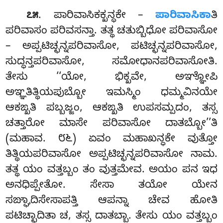
. ಪಾರಿವಾಸಿಕಕ್ಖನ್ಧಕೇ
–
ಪಾರಿವಾಸಿಕಾ
ತಿ
೭೫
ಪರಿವಾಸಂ ಪರಿವಸನ್ತಾ. ತತ್ಥ ಚತುಬ್ಬಿಧೋ ಪರಿವಾಸೋ
– ಅಪ್ಪಟಿಚ್ಛನ್ನಪರಿವಾಸೋ, ಪಟಿಚ್ಛನ್ನಪರಿವಾಸೋ,
ಸುದ್ಧನ್ತಪರಿವಾಸೋ, ಸಮೋಧಾನಪರಿವಾಸೋತಿ.
ತೇಸು ‘‘ಯೋ, ಭಿಕ್ಖವೇ, ಅಞ್ಞೋಪಿ
ಅಞ್ಞತಿತ್ಥಿಯಪುಬ್ಬೋ ಇಮಸ್ಮಿಂ ಧಮ್ಮವಿನಯೇ
ಆಕಙ್ಖತಿ ಪಬ್ಬಜ್ಜಂ, ಆಕಙ್ಖತಿ ಉಪಸಮ್ಪದಂ, ತಸ್ಸ
ಚತ್ತಾರೋ ಮಾಸೇ ಪರಿವಾಸೋ ದಾತಬ್ಬೋ’’ತಿ
(ಮಹಾವ. ೮೬) ಏವಂ ಮಹಾಖನ್ಧಕೇ ವುತ್ತೋ
ತಿತ್ಥಿಯಪರಿವಾಸೋ ಅಪ್ಪಟಿಚ್ಛನ್ನಪರಿವಾಸೋ ನಾಮ.
ತತ್ಥ ಯಂ ವತ್ತಬ್ಬಂ ತಂ ವುತ್ತಮೇವ. ಅಯಂ
ಪನ ಇಧ
ಅನಧಿಪ್ಪೇತೋ. ಸೇಸಾ ತಯೋ ಯೇನ
ಸಙ್ಘಾದಿಸೇಸಾಪತ್ತಿ ಆಪನ್ನಾ ಚೇವ ಹೋತಿ
ಪಟಿಚ್ಛಾದಿತಾ ಚ, ತಸ್ಸ ದಾತಬ್ಬಾ. ತೇಸು ಯಂ ವತ್ತಬ್ಬಂ