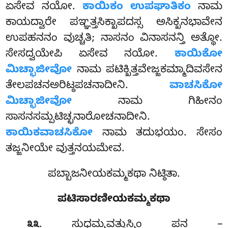
ಏಸೇವ ನಯೋ.
ಕಾಯಿಕಂ ಉಪಘಾತಿಕಂ
ನಾಮ
ಕಾಯದ್ವಾರೇ ಪಞ್ಞತ್ತಸಿಕ್ಖಾಪದಸ್ಸ ಅಸಿಕ್ಖನಭಾವೇನ
ಉಪಹನನಂ ವುಚ್ಚತಿ; ನಾಸನಂ ವಿನಾಸನನ್ತಿ ಅತ್ಥೋ.
ಸೇಸದ್ವಯೇಪಿ
ಏಸೇವ ನಯೋ.
ಕಾಯಿಕೋ
ಮಿಚ್ಛಾಜೀವೋ
ನಾಮ ಪಟಿಕ್ಖಿತ್ತವೇಜ್ಜಕಮ್ಮಾದಿವಸೇನ
ತೇಲಪಚನಅರಿಟ್ಠಪಚನಾದೀನಿ.
ವಾಚಸಿಕೋ
ಮಿಚ್ಛಾಜೀವೋ
ನಾಮ ಗಿಹೀನಂ
ಸಾಸನಸಮ್ಪಟಿಚ್ಛನಾರೋಚನಾದೀನಿ.
ಕಾಯಿಕವಾಚಸಿಕೋ
ನಾಮ ತದುಭಯಂ. ಸೇಸಂ
ತಜ್ಜನೀಯೇ ವುತ್ತನಯಮೇವ.
ಪಬ್ಬಾಜನೀಯಕಮ್ಮಕಥಾ ನಿಟ್ಠಿತಾ.
ಪಟಿಸಾರಣೀಯಕಮ್ಮಕಥಾ
. ಸುಧಮ್ಮವತ್ಥುಸ್ಮಿಂ ಪನ –
೩೩