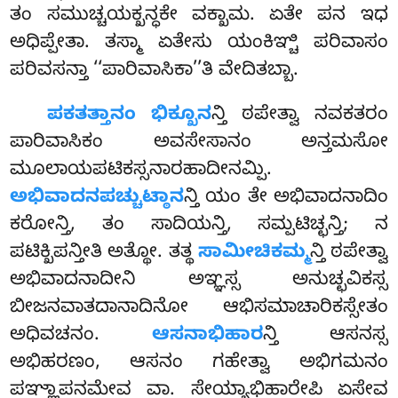
ತಂ ಸಮುಚ್ಚಯಕ್ಖನ್ಧಕೇ ವಕ್ಖಾಮ. ಏತೇ ಪನ ಇಧ
ಅಧಿಪ್ಪೇತಾ. ತಸ್ಮಾ ಏತೇಸು ಯಂಕಿಞ್ಚಿ ಪರಿವಾಸಂ
ಪರಿವಸನ್ತಾ ‘‘ಪಾರಿವಾಸಿಕಾ’’ತಿ ವೇದಿತಬ್ಬಾ.
ಪಕತತ್ತಾನಂ ಭಿಕ್ಖೂನ
ನ್ತಿ ಠಪೇತ್ವಾ ನವಕತರಂ
ಪಾರಿವಾಸಿಕಂ ಅವಸೇಸಾನಂ ಅನ್ತಮಸೋ
ಮೂಲಾಯಪಟಿಕಸ್ಸನಾರಹಾದೀನಮ್ಪಿ.
ಅಭಿವಾದನಪಚ್ಚುಟ್ಠಾನ
ನ್ತಿ ಯಂ ತೇ ಅಭಿವಾದನಾದಿಂ
ಕರೋನ್ತಿ, ತಂ ಸಾದಿಯನ್ತಿ, ಸಮ್ಪಟಿಚ್ಛನ್ತಿ; ನ
ಪಟಿಕ್ಖಿಪನ್ತೀತಿ ಅತ್ಥೋ. ತತ್ಥ
ಸಾಮೀಚಿಕಮ್ಮ
ನ್ತಿ ಠಪೇತ್ವಾ
ಅಭಿವಾದನಾದೀನಿ ಅಞ್ಞಸ್ಸ ಅನುಚ್ಛವಿಕಸ್ಸ
ಬೀಜನವಾತದಾನಾದಿನೋ ಆಭಿಸಮಾಚಾರಿಕಸ್ಸೇತಂ
ಅಧಿವಚನಂ.
ಆಸನಾಭಿಹಾರ
ನ್ತಿ ಆಸನಸ್ಸ
ಅಭಿಹರಣಂ, ಆಸನಂ ಗಹೇತ್ವಾ ಅಭಿಗಮನಂ
ಪಞ್ಞಾಪನಮೇವ ವಾ. ಸೇಯ್ಯಾಭಿಹಾರೇಪಿ ಏಸೇವ