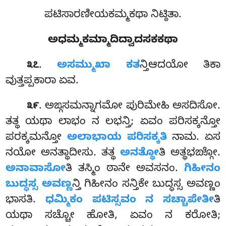
ಪಟಿಸಾರಣೀಯಕಮ್ಮಕಥಾ ನಿಟ್ಠಿತಾ.
ಅಧಮ್ಮಕಮ್ಮಾದಿದ್ವಾದಸಕಕಥಾ
.
ಅಸಮ್ಮುಖಾ ಕತ
ನ್ತಿಆದಯೋ ತಿಕಾ
೩೭
ವುತ್ತಪ್ಪಕಾರಾ ಏವ.
. ಅಙ್ಗಸಮನ್ನಾಗಮೋ ಪುರಿಮೇಹಿ ಅಸದಿಸೋ.
೩೯
ತತ್ಥ ಯಥಾ ಲಾಭಂ ನ ಲಭನ್ತಿ; ಏವಂ ಪರಿಸಕ್ಕನ್ತೋ
ಪರಕ್ಕಮನ್ತೋ
ಅಲಾಭಾಯ ಪರಿಸಕ್ಕತಿ
ನಾಮ. ಏಸ
ನಯೋ ಅನತ್ಥಾದೀಸು. ತತ್ಥ
ಅನತ್ಥೋ
ತಿ ಅತ್ಥಭಙ್ಗೋ.
ಅನಾವಾಸೋ
ತಿ ತಸ್ಮಿಂ ಠಾನೇ ಅವಸನಂ.
ಗಿಹೀನಂ
ಬುದ್ಧಸ್ಸ ಅವಣ್ಣ
ನ್ತಿ ಗಿಹೀನಂ ಸನ್ತಿಕೇ ಬುದ್ಧಸ್ಸ ಅವಣ್ಣಂ
ಭಾಸತಿ.
ಧಮ್ಮಿಕಂ ಪಟಿಸ್ಸವಂ ನ ಸಚ್ಚಾಪೇತೀ
ತಿ
ಯಥಾ ಸಚ್ಚೋ ಹೋತಿ, ಏವಂ
ನ ಕರೋತಿ;