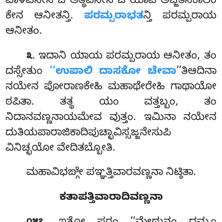
ಪಾಳಿವಸೇನ ಚ ಅತ್ಥವಸೇನ ಚ ಯಾವ ಅಜ್ಜತನಕಾಲಂ
ಕೇನ ಆನೀತನ್ತಿ.
ಪರಮ್ಪರಾಭತ
ನ್ತಿ ಪರಮ್ಪರಾಯ
ಆನೀತಂ.
. ಇದಾನಿ ಯಾಯ ಪರಮ್ಪರಾಯ ಆನೀತಂ, ತಂ
೩
ದಸ್ಸೇತುಂ
‘‘ಉಪಾಲಿ ದಾಸಕೋ ಚೇವಾ
’’ತಿಆದಿನಾ
ನಯೇನ ಪೋರಾಣಕೇಹಿ ಮಹಾಥೇರೇಹಿ ಗಾಥಾಯೋ
ಠಪಿತಾ
. ತತ್ಥ ಯಂ ವತ್ತಬ್ಬಂ, ತಂ
ನಿದಾನವಣ್ಣನಾಯಮೇವ ವುತ್ತಂ. ಇಮಿನಾ ನಯೇನ
ದುತಿಯಪಾರಾಜಿಕಾದಿಪುಚ್ಛಾವಿಸ್ಸಜ್ಜನೇಸುಪಿ
ವಿನಿಚ್ಛಯೋ ವೇದಿತಬ್ಬೋತಿ.
ಮಹಾವಿಭಙ್ಗೇ ಪಞ್ಞತ್ತಿವಾರವಣ್ಣನಾ ನಿಟ್ಠಿತಾ.
ಕತಾಪತ್ತಿವಾರಾದಿವಣ್ಣನಾ