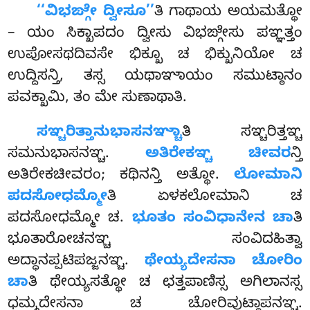
‘‘ವಿಭಙ್ಗೇ
ದ್ವೀಸೂ’’
ತಿ ಗಾಥಾಯ ಅಯಮತ್ಥೋ
– ಯಂ ಸಿಕ್ಖಾಪದಂ ದ್ವೀಸು ವಿಭಙ್ಗೇಸು ಪಞ್ಞತ್ತಂ
ಉಪೋಸಥದಿವಸೇ ಭಿಕ್ಖೂ ಚ ಭಿಕ್ಖುನಿಯೋ ಚ
ಉದ್ದಿಸನ್ತಿ, ತಸ್ಸ ಯಥಾಞಾಯಂ ಸಮುಟ್ಠಾನಂ
ಪವಕ್ಖಾಮಿ, ತಂ ಮೇ ಸುಣಾಥಾತಿ.
ಸಞ್ಚರಿತ್ತಾನುಭಾಸನಞ್ಚಾ
ತಿ ಸಞ್ಚರಿತ್ತಞ್ಚ
ಸಮನುಭಾಸನಞ್ಚ.
ಅತಿರೇಕಞ್ಚ ಚೀವರ
ನ್ತಿ
ಅತಿರೇಕಚೀವರಂ
; ಕಥಿನನ್ತಿ ಅತ್ಥೋ.
ಲೋಮಾನಿ
ಪದಸೋಧಮ್ಮೋ
ತಿ ಏಳಕಲೋಮಾನಿ
ಚ
ಪದಸೋಧಮ್ಮೋ ಚ.
ಭೂತಂ ಸಂವಿಧಾನೇನ ಚಾ
ತಿ
ಭೂತಾರೋಚನಞ್ಚ ಸಂವಿದಹಿತ್ವಾ
ಅದ್ಧಾನಪ್ಪಟಿಪಜ್ಜನಞ್ಚ.
ಥೇಯ್ಯದೇಸನಾ ಚೋರಿಂ
ಚಾ
ತಿ ಥೇಯ್ಯಸತ್ಥೋ ಚ ಛತ್ತಪಾಣಿಸ್ಸ ಅಗಿಲಾನಸ್ಸ
ಧಮ್ಮದೇಸನಾ ಚ ಚೋರಿವುಟ್ಠಾಪನಞ್ಚ.