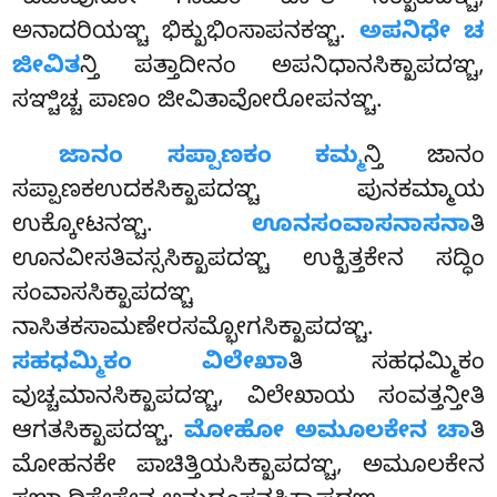
‘‘ಏಹಾವುಸೋ ಗಾಮಂ ವಾ’’ತಿ ಸಿಕ್ಖಾಪದಞ್ಚ,
ಅನಾದರಿಯಞ್ಚ ಭಿಕ್ಖುಭಿಂಸಾಪನಕಞ್ಚ.
ಅಪನಿಧೇ ಚ
ಜೀವಿತ
ನ್ತಿ ಪತ್ತಾದೀನಂ ಅಪನಿಧಾನಸಿಕ್ಖಾಪದಞ್ಚ,
ಸಞ್ಚಿಚ್ಚ ಪಾಣಂ ಜೀವಿತಾವೋರೋಪನಞ್ಚ.
ಜಾನಂ ಸಪ್ಪಾಣಕಂ ಕಮ್ಮ
ನ್ತಿ ಜಾನಂ
ಸಪ್ಪಾಣಕಉದಕಸಿಕ್ಖಾಪದಞ್ಚ ಪುನಕಮ್ಮಾಯ
ಉಕ್ಕೋಟನಞ್ಚ.
ಊನಸಂವಾಸನಾಸನಾ
ತಿ
ಊನವೀಸತಿವಸ್ಸಸಿಕ್ಖಾಪದಞ್ಚ ಉಕ್ಖಿತ್ತಕೇನ ಸದ್ಧಿಂ
ಸಂವಾಸಸಿಕ್ಖಾಪದಞ್ಚ
ನಾಸಿತಕಸಾಮಣೇರಸಮ್ಭೋಗಸಿಕ್ಖಾಪದಞ್ಚ.
ಸಹಧಮ್ಮಿಕಂ ವಿಲೇಖಾ
ತಿ ಸಹಧಮ್ಮಿಕಂ
ವುಚ್ಚಮಾನಸಿಕ್ಖಾಪದಞ್ಚ, ವಿಲೇಖಾಯ ಸಂವತ್ತನ್ತೀತಿ
ಆಗತಸಿಕ್ಖಾಪದಞ್ಚ.
ಮೋಹೋ ಅಮೂಲಕೇನ ಚಾ
ತಿ
ಮೋಹನಕೇ ಪಾಚಿತ್ತಿಯಸಿಕ್ಖಾಪದಞ್ಚ, ಅಮೂಲಕೇನ