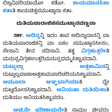
ಲಿಙ್ಗವಿಪರಿಯಾಯೋ ಕತೋ.
ಕಾಯಮಾನಸಿಕಾ
ಕತಾ
ತಿ ಕಾಯಚಿತ್ತಸಮುಟ್ಠಾನಾ ಕತಾ.
ದುತಿಯಪಾರಾಜಿಕಸಮುಟ್ಠಾನವಣ್ಣನಾ
.
ಅದಿನ್ನ
ನ್ತಿ
ಇದಂ ತಾವ ಅದಿನ್ನಾದಾನನ್ತಿ ವಾ
೨೫೯
ದುತಿಯಪಾರಾಜಿಕನ್ತಿ ವಾ ಏಕಂ ಸಮುಟ್ಠಾನಸೀಸಂ,
ಸೇಸಾನಿ ತೇನ ಸದಿಸಾನಿ. ತತ್ಥ
ವಿಗ್ಗಹುತ್ತರೀ
ತಿ
ಮನುಸ್ಸವಿಗ್ಗಹಉತ್ತರಿಮನುಸ್ಸಧಮ್ಮಸಿಕ್ಖಾಪದಾನಿ.
ದುಟ್ಠುಲ್ಲಾ ಅತ್ತಕಾಮಿನ
ನ್ತಿ
ದುಟ್ಠುಲ್ಲವಾಚಾಅತ್ತಕಾಮಪಾರಿಚರಿಯಸಿಕ್ಖಾಪದಾನಿ.
ಅಮೂಲಾ ಅಞ್ಞಭಾಗಿಯಾ
ತಿ ದ್ವೇ
ದುಟ್ಠದೋಸಸಿಕ್ಖಾಪದಾನಿ.
ಅನಿಯತಾ ದುತಿಯಿಕಾ
ತಿ
ದುತಿಯಂ ಅನಿಯತಸಿಕ್ಖಾಪದಂ.
ಅಚ್ಛಿನ್ದೇ ಪರಿಣಾಮನೇ
ತಿ ಸಾಮಂ ಚೀವರಂ