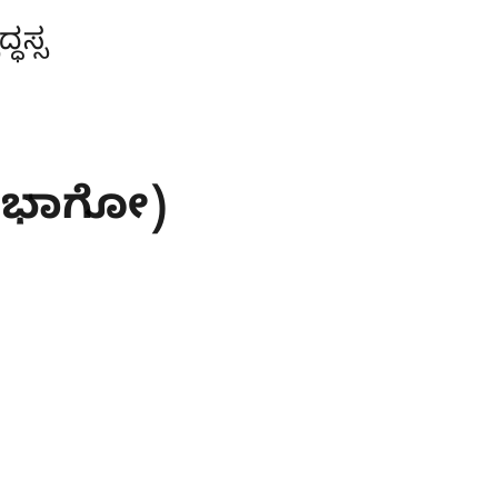
ಧಸ್ಸ
 ಭಾಗೋ)