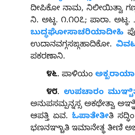
ದೀಪಿಕೋ ನಾಮ, ನಿಲೀಯಿತ್ವಾ ಗಣ್ಹತ
ನಿ. ಅಟ್ಠ. ೧.೧೦೭; ಪಾರಾ. ಅಟ್
ಬುದ್ಧಘೋಸಾಚರಿಯಾದೀಹಿ
ಪೋ
ಉದಾನವಗ್ಗಸಙ್ಗಹಾದಿಕೋ.
ವಿವಟ್
ಪಕರಣಾನಿ.
೪೬
. ಪಾಳಿಯಂ
ಅಕ್ಖರಾಯಾ
೪೮
.
ಉಪಚಾರಂ
ಮುಞ್ಚಿತ
ಅನುಪಸಮ್ಪನ್ನಸ್ಸ ಅಕಥೇತ್ವಾ ಅಞ್ಞೇ
ಆಪತ್ತಿ ಏವ.
ಓಪಾತೇತೀ
ತಿ ಸದ್
ಭಣನಞ್ಚಾತಿ ಇಮಾನೇತ್ಥ ತೀಣಿ ಅಙ್