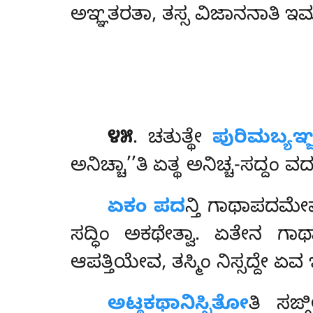
ಅಞ್ಞತರತಾ, ತಸ್ಸ ವಿಜಾನನಾತಿ ಇಮಾ
೪೫
. ಚತುತ್ಥೇ
ಪುರಿಮಬ್ಯಞ
ಅನಿಚ್ಚಾ’’ತಿ ಏತ್ಥ ಅನಿಚ್ಚ-ಸದ್ದಂ ವದ
ಏಕಂ ಪದ
ನ್ತಿ ಗಾಥಾಪದಮೇ
ಸದ್ಧಿಂ ಅಕಥೇತ್ವಾ. ಏತೇನ 
ಆಪತ್ತಿಯೇವ, ತಸ್ಮಿಂ ನಿಸ್ಸದ್ದೇ ಏವ ಇ
ಅಟ್ಠಕಥಾನಿಸ್ಸಿತೋ
ತಿ ಸಙ್