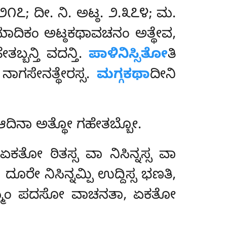
.೨೧೭; ದೀ. ನಿ. ಅಟ್ಠ. ೨.೩೭೪; ಮ.
ವಮಾದಿಕಂ ಅಟ್ಠಕಥಾವಚನಂ ಅತ್ಥೇವ,
್ಬನ್ತಿ ವದನ್ತಿ.
ಪಾಳಿನಿಸ್ಸಿತೋ
ತಿ
 ನಾಗಸೇನತ್ಥೇರಸ್ಸ.
ಮಗ್ಗಕಥಾ
ದೀನಿ
ಾತಿಆದಿನಾ ಅತ್ಥೋ ಗಹೇತಬ್ಬೋ.
ಏಕತೋ ಠಿತಸ್ಸ ವಾ ನಿಸಿನ್ನಸ್ಸ ವಾ
ದೂರೇ ನಿಸಿನ್ನಮ್ಪಿ ಉದ್ದಿಸ್ಸ ಭಣತಿ,
್ಖಣಧಮ್ಮಂ ಪದಸೋ ವಾಚನತಾ, ಏಕತೋ