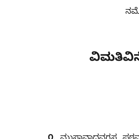
ನಮೋ
ವಿಮತಿವ
೧
. ಮುಸಾವಾದವಗ್ಗಸ್ಸ
ಪಠಮ