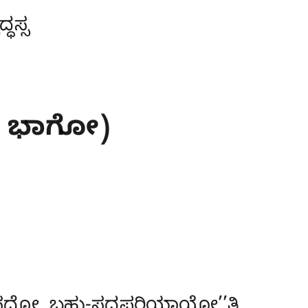
ಧಸ್ಸ
ೋ ಭಾಗೋ)
ಸದ್ದೋ ಬಹು-ಸದ್ದಪರಿಯಾಯೋ’’ತಿ