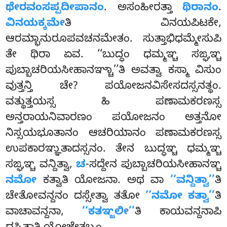
ಥೇರವಂಸಪ್ಪದೀಪಾನಂ
. ಅಸಂಹೀರತ್ತಾ
ಥಿರಾನಂ
.
ವಿನಯಕ್ಕಮೇ
ತಿ ವಿನಯಪಿಟಕೇ,
ಆರಮ್ಭಾನುರೂಪವಚನಮೇತಂ. ಸುತ್ತಾಭಿಧಮ್ಮೇಸುಪಿ
ತೇ ಥಿರಾ ಏವ. ‘‘ಬುದ್ಧಂ ಧಮ್ಮಞ್ಚ ಸಙ್ಘಞ್ಚ
ಪುಬ್ಬಾಚರಿಯಸೀಹಾನಞ್ಚಾ’’ತಿ ಅವತ್ವಾ ಕಸ್ಮಾ ವಿಸುಂ
ವುತ್ತನ್ತಿ ಚೇ? ಪಯೋಜನವಿಸೇಸದಸ್ಸನತ್ಥಂ.
ವತ್ಥುತ್ತಯಸ್ಸ ಹಿ ಪಣಾಮಕರಣಸ್ಸ
ಅನ್ತರಾಯನಿವಾರಣಂ ಪಯೋಜನಂ
ಅತ್ತನೋ
ನಿಸ್ಸಯಭೂತಾನಂ ಆಚರಿಯಾನಂ ಪಣಾಮಕರಣಸ್ಸ
ಉಪಕಾರಞ್ಞುತಾದಸ್ಸನಂ. ತೇನ ಬುದ್ಧಞ್ಚ ಧಮ್ಮಞ್ಚ
ಸಙ್ಘಞ್ಚ ವನ್ದಿತ್ವಾ,
ಚ
-ಸದ್ದೇನ ಪುಬ್ಬಾಚರಿಯಸೀಹಾನಞ್ಚ
ನಮೋ
ಕತ್ವಾತಿ ಯೋಜನಾ. ಅಥ ವಾ
‘‘ವನ್ದಿತ್ವಾ’’
ತಿ
ಚೇತೋವನ್ದನಂ ದಸ್ಸೇತ್ವಾ ತತೋ
‘‘ನಮೋ ಕತ್ವಾ’’
ತಿ
ವಾಚಾವನ್ದನಾ,
‘‘ಕತಞ್ಜಲೀ’’
ತಿ ಕಾಯವನ್ದನಾಪಿ