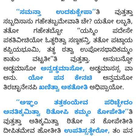
‘‘ಸಮನ್ತಾ ಉದಕುಕ್ಖೇಪಾ’’
ತಿ ವುತ್ತತ್ತಾ
ಸಬ್ಬದಿಸಾಸು ಗಹೇತಬ್ಬಮೇವಾತಿ ಚೇ? ಯತೋ ಲಬ್ಭತಿ,
ತತೋ ಗಹೇತಬ್ಬೋ ‘‘ಯಸ್ಮಿಂ ಪದೇಸೇ
ಪಕತಿವೀಚಿಯೋ ಓತ್ಥರಿತ್ವಾ
ಸಣ್ಠಹನ್ತಿ, ತತೋ ಪಟ್ಠಾಯ
ಕಪ್ಪಿಯಭೂಮಿ, ತತ್ಥ ಠತ್ವಾ ಉಪೋಸಥಾದಿಕಮ್ಮಂ
ಕಾತುಂ ವಟ್ಟತೀ’’ತಿ ವುತ್ತತ್ತಾ. ಅನುಬನ್ಧೋ
ಅಡ್ಢಮಾಸೋ
ಅನ್ವಡ್ಢಮಾಸೋ,
ಅಡ್ಢಮಾಸಸ್ಸ ವಾ
ಅನು.
ಯೋ ಪನ ಕೇನಚಿ
ಅನ್ತಮಸೋ
ತಿರಚ್ಛಾನೇನಪಿ
ಖಣಿತ್ವಾ ಅಕತೋತಿ
ಅಧಿಪ್ಪಾಯೋ.
‘‘ಅಞ್ಞಂ ತತ್ತಕಂಯೇವ ಪರಿಚ್ಛೇದಂ
ಅನತಿಕ್ಕಮಿತ್ವಾ ಠಿತೋಪಿ ಕಮ್ಮಂ ಕೋಪೇತೀ’’
ತಿ
ವುತ್ತತ್ತಾ ಅತಿಕ್ಕಮಿತ್ವಾ ಠಿತೋ ನ ಕೋಪೇತೀತಿ
ದೀಪಿತಮೇವ ಹೋತೀತಿ
ಉಪತಿಸ್ಸತ್ಥೇರೋ,
ತಂ ಪನ