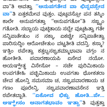
ಅನುಪಗತೇನ ವಾ ಛಿನ್ನವಸ್ಸೇನ ವಾ ವುಟ್ಠವಸ್ಸೇನ
ವಾ’’ತಿ ಅವತ್ವಾ
‘‘ಅನುಪಗತೇನ ವಾ ಛಿನ್ನವಸ್ಸೇನ
ವಾ’’
ತಿ ಏತ್ತಕಮೇವ ವುತ್ತಂ. ವುಟ್ಠವಸ್ಸೋ ಪನ ತಸ್ಮಿಂ
ಕಾಲೇ ಅನುಪಗತತ್ತಾ ‘‘ಅನುಪಗತೋ’’ತಿ ಸಙ್ಖ್ಯಂ
ಗತೋತಿ. ಸಬ್ಬಾಯ ವುಟ್ಠಿತಾಯ ಸಬ್ಬೇ ವುಟ್ಠಹಿತ್ವಾ ಗತೇ
ಸನ್ನಿಪಾತೇತುಂ ನ ಸಕ್ಕಾ, ಏಕಚ್ಚೇ ಸನ್ನಿಪಾತೇತ್ವಾ
ಪಾರಿಸುದ್ಧಿಂ ಆರೋಚೇತುಂ ವಟ್ಟತೀತಿ ವದನ್ತಿ. ಕಸ್ಮಾ?
ಞತ್ತಿಂ ಠಪೇತ್ವಾ ಕತ್ತಬ್ಬಸಙ್ಘಕಮ್ಮಾಭಾವಾ ವಗ್ಗಂ ನ
ಹೋತೀತಿ. ಪವಾರಣಾಯಪಿ ಏಸೇವ ನಯೋ.
ಅಯಞ್ಹೇತ್ಥ ವಿಸೇಸೋ – ಸಚೇ ಪುರಿಮಿಕಾಯ
ಉಪಗತೇಹಿ ಪಚ್ಛಿಮಿಕಾಯ ಉಪಗತಾ ಥೋಕತರಾ
ಚೇವ ಹೋನ್ತಿ ಸಮಸಮಾ ಚ, ಸಙ್ಘಪವಾರಣಾಯ ಚ
ಗಣಂ ಪೂರೇನ್ತಿ, ಸಙ್ಘಪವಾರಣಾವಸೇನ ಞತ್ತಿ
ಠಪೇತಬ್ಬಾತಿ.
‘‘ಏಕೋವ ಭಿಕ್ಖು ಹೋತಿ…ಪೇ…
ಅಞ್ಞೇಸಂ ಅನಾಗತಭಾವಂ ಞತ್ವಾ’’
ತಿ ವುತ್ತತ್ತಾ