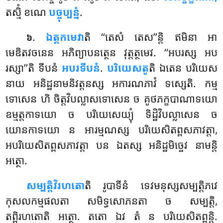
តស្មិំ ខណេ
បច្ចុប្បន្នំ
.
.
ឯត្តកមេវា
តិ
‘‘តេសំ តេស’’ន្តិ ឥមិនា អា
៦
មេឌិតវចនេន អភិព្យាបនត្ថេន វុត្តត្ថមេវ. ‘‘អបរស្ស អប
រស្សា’’តិ ទីបនំ
អបរទីបនំ
.
បរិយេសតូ
តិ
ឯតេន បរិយេស
នាយ អនិដ្ឋនាមនិវត្តនស្ស អការណភាវំ ទស្សេតិ. កម្ម
ទោសេន ហិ ចិត្តវិបល្លាសទោសេន ច គូថភក្ខបាណាទយោ
ឧម្មត្តកាទយោ ច បរិយេសេយ្យុំ ទិដ្ឋិវិបល្លាសេន ច
យោនកាទយោ ន អារម្មណស្ស បរិយេសិតព្ពសភាវត្តា,
អបរិយេសិតព្ពសភាវត្តា បន ឯតស្ស អនិដ្ឋមិច្ចេវ នាមន្តិ
អត្ថោ.
សម្បត្តិវិរហតោ
តិ រូបាទីនំ ទេវមនុស្សសម្បត្តិភវេ
កុសលកម្មផលតា សមិទ្ធសោភនតា ច សម្បត្តិ,
តព្ពិរហតោតិ អត្ថោ. តតោ ឯវ តំ ន បរិយេសិតព្ពន្តិ.