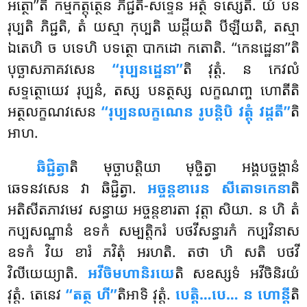
អត្ថោ’’តិ កម្មកត្តុត្ថេន ភិជ្ជតិ-សទ្ទេន អត្ថំ ទស្សេតិ. យំ បន
រុប្បតិ ភិជ្ជតិ, តំ យស្មា កុប្បតិ ឃដ្ដីយតិ បីឡីយតិ, តស្មា
ឯតេហិ ច បទេហិ បទត្ថោ បាកដោ កតោតិ. ‘‘កេនដ្ឋេនា’’តិ
បុច្ឆាសភាគវសេន
‘‘រុប្បនដ្ឋេនា’’
តិ វុត្តំ. ន កេវលំ
សទ្ទត្ថោយេវ រុប្បនំ, តស្ស បនត្ថស្ស លក្ខណញ្ច ហោតីតិ
អត្ថលក្ខណវសេន
‘‘រុប្បនលក្ខណេន រូបន្តិបិ វត្តុំ វដ្ដតី’’
តិ
អាហ.
ឆិជ្ជិត្វា
តិ មុច្ឆាបត្តិយា មុច្ចិត្វា អង្គបច្ចង្គានំ
ឆេទនវសេន វា ឆិជ្ជិត្វា.
អច្ចន្តខារេន សីតោទកេនា
តិ
អតិសីតភាវមេវ សន្ធាយ អច្ចន្តខារតា វុត្តា សិយា. ន ហិ តំ
កប្បសណ្ឋានំ ឧទកំ សម្បត្តិករំ បថវីសន្ធារកំ កប្បវិនាស
ឧទកំ វិយ ខារំ ភវិតុំ អរហតិ. តថា ហិ សតិ បថវី
វិលីយេយ្យាតិ.
អវីចិមហានិរយេ
តិ សឧស្សទំ អវីចិនិរយំ
វុត្តំ. តេនេវ
‘‘តត្ថ ហី’’
តិអាទិ វុត្តំ.
បេត្តិ…បេ… ន ហោន្តី
តិ