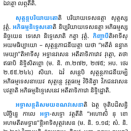
ឯវត្ថោ លព្ភតីតិ.
សុត្តន្តបរិយាយតោ
តិ បរិយាយទេសនត្តា សុត្តស្ស
វុត្តំ.
អភិធម្មនិទ្ទេសតោ
តិ និប្បរិយាយទេសនត្តា អភិធម្មស្ស
និច្ឆយេន ទេសោ និទ្ទេសោតិ កត្វា វុត្តំ.
កិញ្ចាបី
តិអាទីសុ
អយមធិប្បាយោ
– សុត្តន្តភាជនីយត្តា យថា ‘‘អតីតំ នន្វាគ
មេយ្យា’’តិអាទីសុ អទ្ធានវសេន អតីតាទិភាវោវ វុត្តោ, តថា
ឥធាបិ និទ្ទិសិតព្ពោ (ម. និ. ៣.២៧២, ២៧៥; អប. ថេរ
២.៥៥.២៤៤) សិយា. ឯវំ សន្តេបិ សុត្តន្តភាជនីយម្បិ
អភិធម្មទេសនាយេវ សុត្តន្តេ វុត្តធម្មេ វិចិនិត្វា វិភជនវសេន
បវត្តាតិ អភិធម្មនិទ្ទេសេនេវ អតីតាទិភាវោ និទ្ទិដ្ឋោតិ.
អទ្ធាសន្តតិសមយខណវសេនា
តិ
ឯត្ថ ចុតិបដិសន្ធិ
បរិច្ឆិន្នេ កាលេ
អទ្ធា
-សទ្ទោ វត្តតីតិ ‘‘អហោសិំ នុ ខោ
អហមតីតមទ្ធាន’’ន្តិអាទិសុត្តវសេន (ម. និ. ១.១៨; សំ. និ.