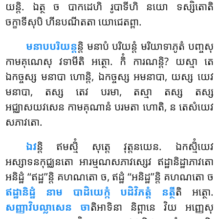
យន្តិ. ឯត្ថ ច បាកដេហិ រូបាទីហិ នយោ ទស្សិតោតិ
ចក្ខាទីសុបិ ហីនបណីតតា យោជេតព្ពា.
មនាបបរិយន្ត
ន្តិ មនាបំ បរិយន្តំ មរិយាទាភូតំ បញ្ចសុ
កាមគុណេសុ វទាមីតិ អត្ថោ. កិំ ការណន្តិ? យស្មា តេ
ឯកច្ចស្ស មនាបា ហោន្តិ, ឯកច្ចស្ស អមនាបា, យស្ស យេវ
មនាបា, តស្ស តេវ បរមា, តស្មា តស្ស តស្ស
អជ្ឈាសយវសេន កាមគុណានំ បរមតា ហោតិ, ន តេសំយេវ
សភាវតោ.
ឯវ
ន្តិ ឥមស្មិំ សុត្តេ វុត្តនយេន. ឯកស្មិំយេវ
អស្សាទនកុជ្ឈនតោ អារម្មណសភាវស្សេវ ឥដ្ឋានិដ្ឋាភាវតោ
អនិដ្ឋំ ‘‘ឥដ្ឋ’’ន្តិ គហណតោ ច, ឥដ្ឋំ ‘‘អនិដ្ឋ’’ន្តិ គហណតោ ច
ឥដ្ឋានិដ្ឋំ នាម បាដិយេក្កំ បដិវិភត្តំ នត្ថី
តិ អត្ថោ.
សញ្ញាវិបល្លាសេន ចា
តិអាទិនា និព្ពានេ វិយ អញ្ញេសុ