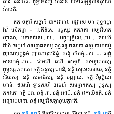
គារវំ ជនយតិ, ពុទ្ធាទីនញ្ច រតនានំ សម្មាសម្ពុទ្ធតាទិគុណេ
វិភាវេតិ.
តត្ថ ចត្តារិ សច្ចានិ បាកដានេវ, អដ្ឋារស បន ពុទ្ធធម្មា
ឯវំ វេទិតព្ពា – ‘‘អតីតំសេ ពុទ្ធស្ស ភគវតោ អប្បដិហតំ
ញាណំ, អនាគតំសេ…បេ… បច្ចុប្បន្នំសេ…បេ… ឥមេហិ
តីហិ ធម្មេហិ សមន្នាគតស្ស ពុទ្ធស្ស ភគវតោ សព្ពំ កាយកម្មំ
ញាណបុព្ពង្គមំ ញាណានុបរិវត្តំ, សព្ពំ វចីកម្មំ…បេ. … សព្ពំ
មនោកម្មំ…បេ… ឥមេហិ ឆហិ ធម្មេហិ សមន្នាគតស្ស
ពុទ្ធស្ស ភគវតោ នត្ថិ ឆន្ទស្ស ហានិ, នត្ថិ ធម្មទេសនាយ, នត្ថិ
វីរិយស្ស, នត្ថិ សមាធិស្ស, នត្ថិ បញ្ញាយ, នត្ថិ វិមុត្តិយា
ហានិ. ឥមេហិ ទ្វាទសហិ ធម្មេហិ សមន្នាគតស្ស ពុទ្ធស្ស
ភគវតោ នត្ថិ ទវា, នត្ថិ រវា, នត្ថិ អផុដំ, នត្ថិ វេគាយិតត្តំ, នត្ថិ
អព្យាវដមនោ, នត្ថិ អប្បដិសង្ខានុបេក្ខា’’តិ.
តត្ថ
នត្ថិ ទវា
តិ ខិឌ្ឌាធិប្បាយេន កិរិយា នត្ថិ.
នត្ថិ រវា
តិ