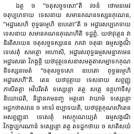
ឯត្ថ
ច ‘‘ចតុសច្ចទសោ’’តិ វចនំ ថោមនមេវ
ចតុប្បភេទាយ ទេសនាយ សមានគណនទស្សនគុណេន,
‘‘អដ្ឋារសហិ ពុទ្ធធម្មេហិ ឧបេតោ’’តិ ច អដ្ឋារសប្បភេទាយ
ទេសនាយ សមានគណនគុណេហីតិ ទដ្ឋព្ពំ. យថាវុត្តេន វា
និរតិសយេន ចតុសច្ចទស្សនេន ភគវា ចតុធា ធម្មសង្គណិំ
ទេសេតុំ សមត្ថោ អហោសិ, អដ្ឋារសពុទ្ធធម្មសមន្នាគមេន
អដ្ឋារសធា វិភង្គន្តិ យថាវុត្តទេសនាសមត្ថតាសម្បាទកគុណ
និទស្សនមេតំ ‘‘ចតុសច្ចទសោ ឧបេតោ ពុទ្ធធម្មេហិ
អដ្ឋារសហី’’តិ. តេន យថាវុត្តាយ ទេសនាយ សព្ពញ្ញុ
ភាសិតត្តា អវិបរីតតំ ទស្សេន្តោ តត្ថ សត្តេ ឧគ្គហាទីសុ
និយោជេតិ, និដ្ឋានគមនញ្ច អត្តនោ វាយាមំ ទស្សេន្តោ
អដ្ឋកថាសវនេ ច អាទរំ ឧប្បាទយតិ, យថាវុត្តគុណរហិតេន
អសព្ពញ្ញុនា ទេសេតុំ អសក្កុណេយ្យតំ ធម្មសង្គណី
វិភង្គប្បករណានំ ទស្សេន្តោ តត្ថ តទដ្ឋកថាយ ច សាតិសយំ