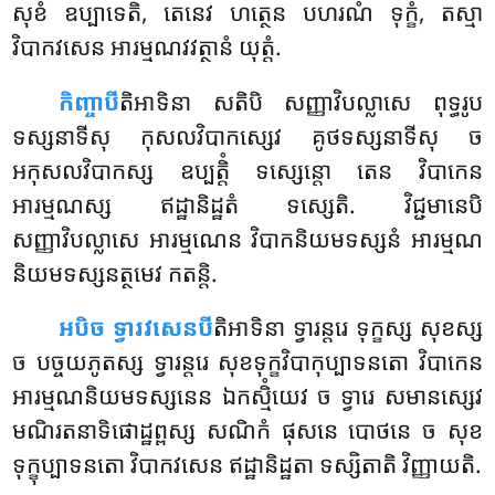
សុខំ ឧប្បាទេតិ, តេនេវ ហត្ថេន បហរណំ ទុក្ខំ, តស្មា
វិបាកវសេន អារម្មណវវត្ថានំ យុត្តំ.
កិញ្ចាបី
តិអាទិនា សតិបិ សញ្ញាវិបល្លាសេ ពុទ្ធរូប
ទស្សនាទីសុ កុសលវិបាកស្សេវ គូថទស្សនាទីសុ ច
អកុសលវិបាកស្ស ឧប្បត្តិំ ទស្សេន្តោ តេន វិបាកេន
អារម្មណស្ស ឥដ្ឋានិដ្ឋតំ ទស្សេតិ. វិជ្ជមានេបិ
សញ្ញាវិបល្លាសេ អារម្មណេន វិបាកនិយមទស្សនំ អារម្មណ
និយមទស្សនត្ថមេវ កតន្តិ.
អបិច ទ្វារវសេនបី
តិអាទិនា ទ្វារន្តរេ ទុក្ខស្ស សុខស្ស
ច បច្ចយភូតស្ស ទ្វារន្តរេ សុខទុក្ខវិបាកុប្បាទនតោ វិបាកេន
អារម្មណនិយមទស្សនេន ឯកស្មិំយេវ ច ទ្វារេ សមានស្សេវ
មណិរតនាទិផោដ្ឋព្ពស្ស សណិកំ ផុសនេ បោថនេ ច សុខ
ទុក្ខុប្បាទនតោ វិបាកវសេន ឥដ្ឋានិដ្ឋតា ទស្សិតាតិ វិញ្ញាយតិ.