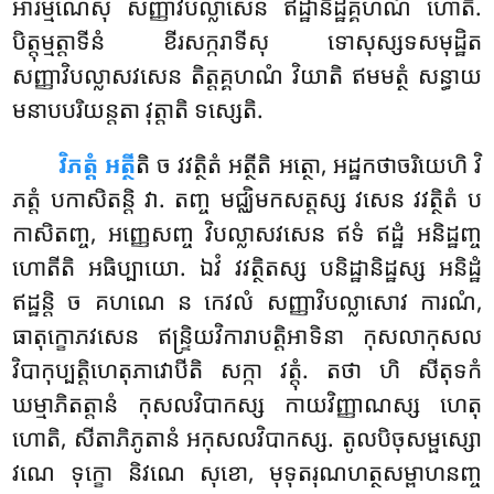
អារម្មណេសុ សញ្ញាវិបល្លាសេន ឥដ្ឋានិដ្ឋគ្គហណំ ហោតិ.
បិត្តុម្មត្តាទីនំ ខីរសក្ករាទីសុ ទោសុស្សទសមុដ្ឋិត
សញ្ញាវិបល្លាសវសេន តិត្តគ្គហណំ វិយាតិ ឥមមត្ថំ សន្ធាយ
មនាបបរិយន្តតា វុត្តាតិ ទស្សេតិ.
វិភត្តំ
អត្ថី
តិ ច វវត្ថិតំ អត្ថីតិ អត្ថោ, អដ្ឋកថាចរិយេហិ វិ
ភត្តំ បកាសិតន្តិ វា. តញ្ច មជ្ឈិមកសត្តស្ស វសេន វវត្ថិតំ ប
កាសិតញ្ច, អញ្ញេសញ្ច វិបល្លាសវសេន ឥទំ ឥដ្ឋំ
អនិដ្ឋញ្ច
ហោតីតិ អធិប្បាយោ. ឯវំ វវត្ថិតស្ស បនិដ្ឋានិដ្ឋស្ស អនិដ្ឋំ
ឥដ្ឋន្តិ ច គហណេ ន កេវលំ សញ្ញាវិបល្លាសោវ ការណំ,
ធាតុក្ខោភវសេន ឥន្ទ្រិយវិការាបត្តិអាទិនា កុសលាកុសល
វិបាកុប្បត្តិហេតុភាវោបីតិ សក្កា វត្តុំ. តថា ហិ សីតុទកំ
ឃម្មាភិតត្តានំ កុសលវិបាកស្ស កាយវិញ្ញាណស្ស ហេតុ
ហោតិ, សីតាភិភូតានំ អកុសលវិបាកស្ស. តូលបិចុសម្ផស្សោ
វណេ ទុក្ខោ និវណេ សុខោ, មុទុតរុណហត្ថសម្ពាហនញ្ច