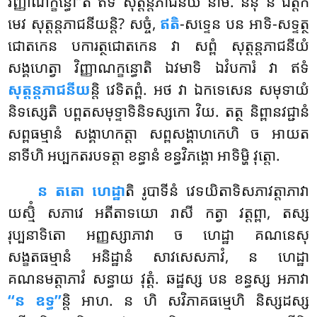
វិញ្ញាណក្ខន្ធោ’’តិ ឥទំ សុត្តន្តភាជនីយំ នាម. ននុ ន ឯត្តក
មេវ សុត្តន្តភាជនីយន្តិ? សច្ចំ,
ឥតិ
-សទ្ទេន បន អាទិ-សទ្ទត្ថ
ជោតកេន បការត្ថជោតកេន វា សព្ពំ សុត្តន្តភាជនីយំ
សង្គហេត្វា វិញ្ញាណក្ខន្ធោតិ ឯវមាទិ ឯវំបការំ វា ឥទំ
សុត្តន្តភាជនីយ
ន្តិ វេទិតព្ពំ. អថ វា ឯកទេសេន សមុទាយំ
និទស្សេតិ បព្ពតសមុទ្ទាទិនិទស្សកោ វិយ. តត្ថ និព្ពានវជ្ជានំ
សព្ពធម្មានំ សង្គាហកត្តា សព្ពសង្គាហកេហិ ច អាយត
នាទីហិ អប្បកតរបទត្តា ខន្ធានំ ខន្ធវិភង្គោ អាទិម្ហិ វុត្តោ.
ន តតោ ហេដ្ឋា
តិ រូបាទីនំ វេទយិតាទិសភាវត្តាភាវា
យស្មិំ សភាវេ អតីតាទយោ រាសី កត្វា វត្តព្ពា, តស្ស
រុប្បនាទិតោ អញ្ញស្សាភាវា ច ហេដ្ឋា គណនេសុ
សង្ខតធម្មានំ អនិដ្ឋានំ សាវសេសភាវំ, ន ហេដ្ឋា
គណនមត្តាភាវំ សន្ធាយ វុត្តំ. ឆដ្ឋស្ស បន ខន្ធស្ស អភាវា
‘‘ន ឧទ្ធ’’
ន្តិ អាហ. ន ហិ សវិភាគធម្មេហិ និស្សដស្ស