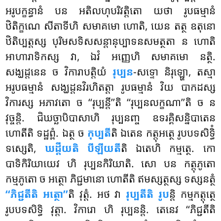
អរូបក្ខន្ធានំ បន អតិលហុបរិវត្តិតោ យថា រូបធម្មានំ
ឋិតិក្ខណេ សីតាទីហិ សមាគមោ ហោតិ, យេន តត្ថ ឧតុនោ
ឋិតិប្បត្តស្ស បុរិមសទិសសន្តានុប្បាទនសមត្ថតា ន ហោតិ
អាហារាទិកស្ស វា, ឯវំ អញ្ញេហិ សមាគមោ នត្ថិ.
សង្ឃដ្ដនេន ច វិការាបត្តិយំ
រុប្បន
-សទ្ទោ និរុឡ្ហោ, តស្មា
អរូបធម្មានំ សង្ឃដ្ដនវិរហិតត្តា រូបធម្មានំ វិយ បាកដស្ស
វិការស្ស អភាវតោ ច ‘‘រុប្បន្តី’’តិ ‘‘រុប្បនលក្ខណា’’តិ ច ន
វុច្ចន្តិ. ជិឃច្ឆាបិបាសាហិ រុប្បនញ្ច ឧទរគ្គិសន្និបាតេន
ហោតីតិ ទដ្ឋព្ពំ. ឯត្ថ ច
កុប្បតី
តិ ឯតេន កត្តុអត្ថេ រូបបទសិទ្ធិំ
ទស្សេតិ,
ឃដ្ដីយតិ បីឡីយតី
តិ ឯតេហិ កម្មត្ថេ. កោ
បាទិកិរិយាយេវ ហិ រុប្បនកិរិយាតិ. សោ បន កត្តុភូតោ
កម្មភូតោ ច អត្ថោ ភិជ្ជមានោ ហោតីតិ ឥមស្សត្ថស្ស ទស្សនត្ថំ
‘‘ភិជ្ជតីតិ អត្ថោ’’
តិ វុត្តំ. អថ វា
រុប្បតីតិ រូប
ន្តិ កម្មកត្តុត្ថេ
រូបបទសិទ្ធិ វុត្តា. វិការោ ហិ រុប្បនន្តិ. តេនេវ ‘‘ភិជ្ជតីតិ