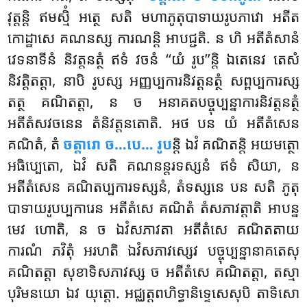
វុត្តន្តិ ឥមស្មិំ អត្ថេ សតិ មហាភូតុបាទាយរូបភាវោ អតីត
កោដ្ឋាសេ គណនស្ស ការណន្តិ អាបជ្ជតិ. ន ហិ អតីតំសានំ
វេទនាទីនំ និវត្តនត្ថំ ឥទំ វចនំ ‘‘យំ រូប’’ន្តិ ឯតេនេវ តេសំ
និវត្តិតត្តា, នាបិ រូបស្ស អញ្ញប្បការនិវត្តនត្ថំ សព្ពប្បការស្ស
តត្ថ គណិតត្តា, ន ច អនាគតបច្ចុប្បន្នាការនិវត្តនត្ថំ
អតីតំសវចនេន តំនិវត្តនតោតិ. អថ បន យំ អតីតំសេន
គណិតំ, តំ
ចត្តារោ ច…បេ… រូប
ន្តិ ឯវំ គណិតន្តិ អយមត្ថោ
អធិប្បេតោ, ឯវំ សតិ គណនន្តរទស្សនំ ឥទំ សិយា, ន
អតីតំសេន គណិតប្បការទស្សនំ, តំទស្សនេ បន សតិ ភូតុ
បាទាយរូបប្បការេន អតីតំសេ គណិតំ តំសភាវត្តាតិ អាបន្ន
មេវ ហោតិ, ន ច ឯវំសភាវតា អតីតំសេ គណិតតាយ
ការណំ ភវិតុំ អរហតិ ឯវំសភាវស្សេវ បច្ចុប្បន្នានាគតេសុ
គណិតត្តា សុខាទិសភាវស្ស ច អតីតំសេ គណិតត្តា, តស្មា
បុរិមនយោ ឯវ យុត្តោ. អជ្ឈត្តពហិទ្ធានិទ្ទេសេសុបិ តាទិសោ