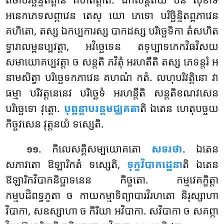
អនេកភេទសព្ភាវេន តេសុ យោ ភេទោ បរិច្ឆិន្ទិតព្ពភាវេន
គហិតោ, តស្ស ឯកប្បការស្ស បាកដស្ស បរិច្ឆេទិកា តំសហិត
ទ្វារាលម្ពនប្បវត្តា, អវិច្ឆេទេន តទុប្បាទកេកវិធវិសយ
សមាយោគប្បវត្តា ច សន្តតិ ភវិតុំ អរហតីតិ តស្ស ភេទន្តរំ អ
នាមសិត្វា បរិច្ឆេទកភាវេន គហណំ កតំ. លហុបរិវត្តិនោ វា
ធម្មា បរិវត្តនេនេវ បរិច្ឆេទំ អរហន្តីតិ សន្តតិខណវសេន
បរិច្ឆេទោ វុត្តោ.
បុព្ពន្តាបរន្តមជ្ឈគតា
តិ ឯតេន ហេតុបច្ចយ
កិច្ចវសេន វុត្តនយំ ទស្សេតិ.
. កិលេសគ្គិសម្បយោគតោ
សទរថា
. ឯតេន
១១
សភាវតោ ឱឡារិកតំ ទស្សេតិ,
ទុក្ខវិបាកដ្ឋេនា
តិ ឯតេន
ឱឡារិកវិបាកនិប្ផាទនេន កិច្ចតោ. កម្មវេគក្ខិត្តា
កម្មបដិពទ្ធភូតា ច កាយកម្មាទិព្យាបារវិរហតោ និរុស្សាហា
វិបាកា, សឧស្សាហា ច កិរិយា អវិបាកា. សវិបាកា ច សគព្ភា