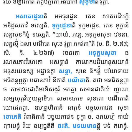
វិយ ឱឡារិកាតិ តព្ពិបក្ខតោ អវិបាកា
សុខុមា
តិ វុត្តា.
អសាតដ្ឋេនា
តិ អមធុរដ្ឋេន. តេន សាតបដិបក្ខំ
អនិដ្ឋសភាវំ ទស្សេតិ.
ទុក្ខដ្ឋេនា
តិ ទុក្ខមដ្ឋេន. តេន ទុក្ខានំ
សន្តាបនកិច្ចំ ទស្សេតិ. ‘‘យាយំ, ភន្តេ, អទុក្ខមសុខា វេទនា,
សន្តស្មិំ ឯសា បណីតេ សុខេ វុត្តា ភគវតា’’តិ (ម. និ. ២.៨៨;
សំ. និ. ៤.២៦៧) វចនតោ
អទុក្ខមសុខា
ផ
រណសភាវវិរហតោ អសន្តានំ កាមរាគបដិឃានុសយានំ
អនុសយនស្ស អដ្ឋានត្តា
សន្តា,
សុខេ និកន្តិំ បរិយាទាយ
អធិគន្តព្ពត្តា បធានភាវំ នីតាតិ
បណីតា
តិ. តថា អនធិគន្តព្ពា
ច កាមាវចរជាតិអាទិសង្ករំ អកត្វា សមានជាតិយំ ញាណ
សម្បយុត្តវិប្បយុត្តាទិកេ សមានភេទេ សុខតោ បណីតាតិ
យោជេតព្ពា. ឧបព្រូហិតានំ ធាតូនំ បច្ចយភាវេន សុខា
ខោភេតិ
វិពាធិតានំ បច្ចយភាវេន ទុក្ខា ច. ឧភយម្បិ កាយំ
ព្យាបេន្តំ វិយ ឧប្បជ្ជតីតិ
ផរតិ. មទយមាន
ន្តិ មទំ ករោន្តំ.