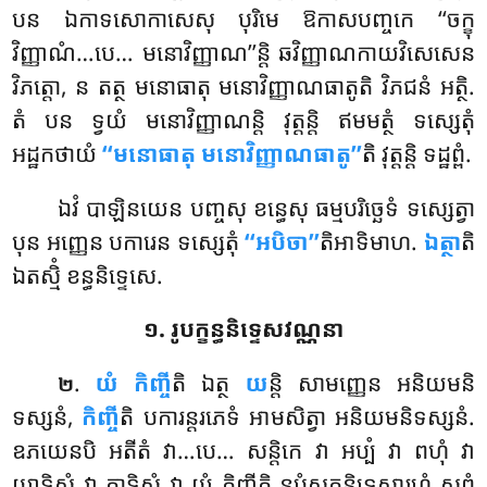
បន ឯកាទសោកាសេសុ បុរិមេ ឱកាសបញ្ចកេ ‘‘ចក្ខុ
វិញ្ញាណំ…បេ… មនោវិញ្ញាណ’’ន្តិ ឆវិញ្ញាណកាយវិសេសេន
វិភត្តោ, ន តត្ថ មនោធាតុ មនោវិញ្ញាណធាតូតិ វិភជនំ អត្ថិ.
តំ បន ទ្វយំ មនោវិញ្ញាណន្តិ វុត្តន្តិ ឥមមត្ថំ ទស្សេតុំ
អដ្ឋកថាយំ
‘‘មនោធាតុ មនោវិញ្ញាណធាតូ’’
តិ វុត្តន្តិ ទដ្ឋព្ពំ.
ឯវំ បាឡិនយេន បញ្ចសុ ខន្ធេសុ ធម្មបរិច្ឆេទំ ទស្សេត្វា
បុន អញ្ញេន បការេន ទស្សេតុំ
‘‘អបិចា’’
តិអាទិមាហ.
ឯត្ថា
តិ
ឯតស្មិំ ខន្ធនិទ្ទេសេ.
១. រូបក្ខន្ធនិទ្ទេសវណ្ណនា
.
យំ កិញ្ចី
តិ ឯត្ថ
យ
ន្តិ សាមញ្ញេន អនិយមនិ
២
ទស្សនំ,
កិញ្ចី
តិ បការន្តរភេទំ អាមសិត្វា អនិយមនិទស្សនំ.
ឧភយេនបិ អតីតំ វា…បេ… សន្តិកេ វា អប្បំ វា ពហុំ វា
យាទិសំ វា តាទិសំ វា យំ កិញ្ចីតិ នបុំសកនិទ្ទេសារហំ សព្ពំ