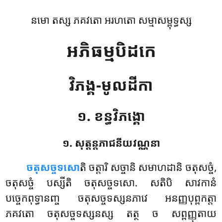
នមោ តស្ស ភគវតោ អរហតោ សម្មាសម្ពុទ្ធស្ស
អភិធម្មបិដកេ
វិភង្គ-មូលដីកា
១. ខន្ធវិភង្គោ
១. សុត្តន្តភាជនីយវណ្ណនា
ចតុសច្ចទសោ
តិ
ចត្តារិ សច្ចានិ សមាហដានិ ចតុសច្ចំ,
ចតុសច្ចំ បស្សីតិ ចតុសច្ចទសោ. សតិបិ សាវកានំ
បច្ចេកពុទ្ធានញ្ច ចតុសច្ចទស្សនភាវេ អនញ្ញបុព្ពកត្តា
ភគវតោ ចតុសច្ចទស្សនស្ស តត្ថ ច សព្ពញ្ញុតាយ