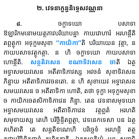
២. វេទនាក្ខន្ធនិទ្ទេសវណ្ណនា
. ចក្ខាទយោ
បសាទា
៨
ឱឡារិកមនោមយត្តភាវបរិយាបន្នា កាយវោហារំ អរហន្តីតិ
តព្ពត្ថុកា អទុក្ខមសុខា
‘‘កាយិកា’’
តិ បរិយាយេន វុត្តា, ន
កាយបសាទវត្ថុកត្តា. ន ហិ ចក្ខាទយោ កាយបសាទា
ហោន្តីតិ.
សន្តតិវសេន ខណាទិវសេន ចា
តិ ឯត្ថ
អទ្ធាសមយវសេន អតីតាទិភាវស្ស
អវចនំ សុខាទិវសេន
ភិន្នាយ អតីតាទិភាវវចនតោ. ន ហិ សុខាយេវ អទ្ធាវសេន
សមយវសេន ច អតីតាទិកា ហោតិ, តថា ទុក្ខា អទុក្ខមសុខា
ច កាយិកចេតសិកាទិភាវេន ភិន្នា. តេន វេទនាសមុទយោ
អទ្ធាសមយវសេន អតីតាទិភាវេន វត្តព្ពតំ អរហតិ
សមុទាយស្ស តេហិ បរិច្ឆិន្ទិតព្ពត្តា, វេទនេកទេសា បន ឯត្ថ
គហិតាតិ តេ សន្តតិខណេហិ បរិច្ឆេទំ អរហន្តិ តត្ថ
តថាបរិច្ឆិន្ទិតព្ពានំ គហិតត្តាតិ. ឯកសន្តតិយំ បន សុខាទិ