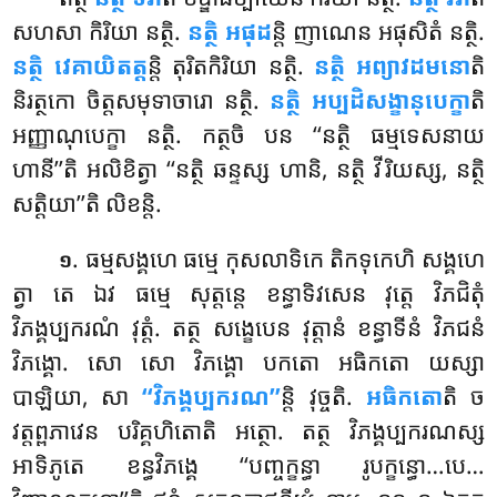
សហសា កិរិយា នត្ថិ.
នត្ថិ អផុដ
ន្តិ ញាណេន អផុសិតំ នត្ថិ.
នត្ថិ វេគាយិតត្ត
ន្តិ តុរិតកិរិយា នត្ថិ.
នត្ថិ អព្យាវដមនោ
តិ
និរត្ថកោ ចិត្តសមុទាចារោ នត្ថិ.
នត្ថិ អប្បដិសង្ខានុបេក្ខា
តិ
អញ្ញាណុបេក្ខា នត្ថិ. កត្ថចិ បន ‘‘នត្ថិ ធម្មទេសនាយ
ហានី’’តិ អលិខិត្វា ‘‘នត្ថិ ឆន្ទស្ស ហានិ, នត្ថិ វីរិយស្ស, នត្ថិ
សត្តិយា’’តិ លិខន្តិ.
. ធម្មសង្គហេ ធម្មេ កុសលាទិកេ តិកទុកេហិ សង្គហេ
១
ត្វា តេ ឯវ ធម្មេ សុត្តន្តេ ខន្ធាទិវសេន វុត្តេ វិភជិតុំ
វិភង្គប្បករណំ វុត្តំ. តត្ថ
សង្ខេបេន វុត្តានំ ខន្ធាទីនំ វិភជនំ
វិភង្គោ. សោ សោ វិភង្គោ បកតោ អធិកតោ យស្សា
បាឡិយា, សា
‘‘វិភង្គប្បករណ’’
ន្តិ វុច្ចតិ.
អធិកតោ
តិ ច
វត្តព្ពភាវេន បរិគ្គហិតោតិ អត្ថោ. តត្ថ វិភង្គប្បករណស្ស
អាទិភូតេ ខន្ធវិភង្គេ ‘‘បញ្ចក្ខន្ធា រូបក្ខន្ធោ…បេ…