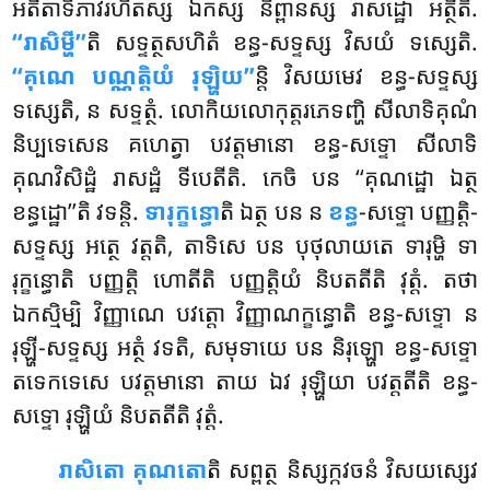
អតីតាទិភាវរហិតស្ស ឯកស្ស និព្ពានស្ស រាសដ្ឋោ អត្ថីតិ.
‘‘រាសិម្ហី’’
តិ សទ្ទត្ថសហិតំ ខន្ធ-សទ្ទស្ស វិសយំ ទស្សេតិ.
‘‘គុណេ បណ្ណត្តិយំ រុឡ្ហិយ’’
ន្តិ វិសយមេវ ខន្ធ-សទ្ទស្ស
ទស្សេតិ, ន សទ្ទត្ថំ. លោកិយលោកុត្តរភេទញ្ហិ សីលាទិគុណំ
និប្បទេសេន គហេត្វា បវត្តមានោ ខន្ធ-សទ្ទោ សីលាទិ
គុណវិសិដ្ឋំ រាសដ្ឋំ ទីបេតីតិ. កេចិ បន ‘‘គុណដ្ឋោ ឯត្ថ
ខន្ធដ្ឋោ’’តិ វទន្តិ.
ទារុក្ខន្ធោ
តិ ឯត្ថ បន ន
ខន្ធ
-សទ្ទោ បញ្ញត្តិ-
សទ្ទស្ស អត្ថេ វត្តតិ, តាទិសេ បន បុថុលាយតេ ទារុម្ហិ ទា
រុក្ខន្ធោតិ បញ្ញត្តិ ហោតីតិ បញ្ញត្តិយំ និបតតីតិ វុត្តំ. តថា
ឯកស្មិម្បិ វិញ្ញាណេ
បវត្តោ វិញ្ញាណក្ខន្ធោតិ ខន្ធ-សទ្ទោ ន
រុឡ្ហី-សទ្ទស្ស អត្ថំ វទតិ, សមុទាយេ បន និរុឡ្ហោ ខន្ធ-សទ្ទោ
តទេកទេសេ បវត្តមានោ តាយ ឯវ រុឡ្ហិយា បវត្តតីតិ ខន្ធ-
សទ្ទោ រុឡ្ហិយំ និបតតីតិ វុត្តំ.
រាសិតោ គុណតោ
តិ សព្ពត្ថ និស្សក្កវចនំ វិសយស្សេវ