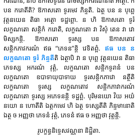
ករណេន, នាបិ ឱកាសទូរេន វោមិស្សកករណេនាតិ អត្ថោ. កិំ
បន ករោតីតិ? ឱកាសតោ ទូរមេវ ភិន្ទតិ. ឯត្ថ បន ន បុព្ពេ
វុត្តនយេន តិធា អត្ថោ ទដ្ឋព្ពោ. ន ហិ ឱកាសតោ ទូរំ
លក្ខណតោ សន្តិកំ ករោតិ, លក្ខណតោ វា វិសុំ តេន វា វោ
មិស្សកន្តិ. ឱកាសតោ ទូរស្ស បន ឱកាសតោវ
សន្តិកភាវករណំ ឥធ ‘‘ភេទន’’ន្តិ វេទិតព្ពំ.
ឥធ បន ន
លក្ខណតោ ទូរំ ភិន្ទតី
តិ ឯត្ថាបិ វា ន បុព្ពេ វុត្តនយេន តិធា
ភេទស្ស អករណំ វុត្តំ, លក្ខណតោ សន្តិកទូរានំ បន
លក្ខណតោ ឧបាទាយុបាទាយ ទូរសន្តិកភាវោ នត្ថីតិ
លក្ខណតោ ទូរស្ស លក្ខណតោវ សន្តិកភាវាករណំ
លក្ខណតោ ទូរស្ស អភេទនន្តិ ទដ្ឋព្ពំ. បុរិមនយោ វិយ អយំ
នយោ ន ហោតីតិ ឯត្តកមេវ ហិ ឯត្ថ ទស្សេតីតិ ភិន្ទមានោតិ
ឯត្ថ ច អញ្ញថា ភេទនំ វុត្តំ, ភេទនំ ឥធ ច អញ្ញថា វុត្តន្តិ.
រូបក្ខន្ធនិទ្ទេសវណ្ណនា និដ្ឋិតា.