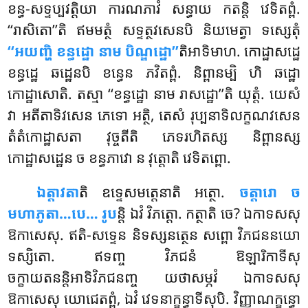
ខន្ធ-សទ្ទប្បវត្តិយា ការណភាវំ សន្ធាយ កតន្តិ វេទិតព្ពំ.
‘‘រាសិតោ’’តិ ឥមមត្ថំ សទ្ទត្ថវសេនបិ
និយមេត្វា ទស្សេតុំ
‘‘អយញ្ហិ ខន្ធដ្ឋោ នាម បិណ្ឌដ្ឋោ’’
តិអាទិមាហ. កោដ្ឋាសដ្ឋេ
ខន្ធដ្ឋេ ឆដ្ឋេនបិ ខន្ធេន ភវិតព្ពំ. និព្ពានម្បិ ហិ ឆដ្ឋោ
កោដ្ឋាសោតិ. តស្មា ‘‘ខន្ធដ្ឋោ នាម រាសដ្ឋោ’’តិ យុត្តំ. យេសំ
វា អតីតាទិវសេន ភេទោ អត្ថិ, តេសំ រុប្បនាទិលក្ខណវសេន
តំតំកោដ្ឋាសតា វុច្ចតីតិ ភេទរហិតស្ស និព្ពានស្ស
កោដ្ឋាសដ្ឋេន ច ខន្ធភាវោ ន វុត្តោតិ វេទិតព្ពោ.
ឯត្តាវតា
តិ ឧទ្ទេសមត្តេនាតិ អត្ថោ.
ចត្តារោ ច
មហាភូតា…បេ… រូប
ន្តិ ឯវំ វិភត្តោ. កត្ថាតិ ចេ? ឯកាទសសុ
ឱកាសេសុ. ឥតិ-សទ្ទេន និទស្សនត្ថេន សព្ពោ វិភជននយោ
ទស្សិតោ. ឥទញ្ច វិភជនំ ឱឡារិកាទីសុ
ចក្ខាយតនន្តិអាទិវិភជនញ្ច យថាសម្ភវំ ឯកាទសសុ
ឱកាសេសុ យោជេតព្ពំ, ឯវំ វេទនាក្ខន្ធាទីសុបិ. វិញ្ញាណក្ខន្ធោ