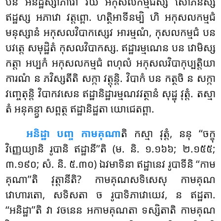
បន អនិដ្ឋស្សាភាវោ វិយ អកុសលកម្មជស្ស សោភនស្ស
ឥដ្ឋស្ស អភាវោ វត្តព្ពោ. ហត្ថិអាទីនម្បិ ហិ អកុសលកម្មជំ
មនុស្សានំ អកុសលវិបាកស្សេវ អារម្មណំ, កុសលកម្មជំ បន
បវត្តេ សមុដ្ឋិតំ កុសលវិបាកស្ស. ឥដ្ឋារម្មណេន បន វោមិស្ស
កត្តា អប្បកំ អកុសលកម្មជំ ពហុលំ អកុសលវិបាកុប្បត្តិយា
ការណំ ន ភវិស្សតីតិ សក្កា វត្តុន្តិ. វិបាកំ បន កត្ថចិ ន សក្កា
វញ្ចេតុន្តិ វិបាកវសេន ឥដ្ឋានិដ្ឋារម្មណវវត្ថានំ សុដ្ឋុ វុត្តំ. តស្មា
តំ អនុគន្ត្វា សព្ពត្ថ ឥដ្ឋានិដ្ឋតា យោជេតព្ពា.
អនិដ្ឋា បញ្ច កាមគុណា
តិ កស្មា វុត្តំ, ននុ ‘‘ចក្ខុ
វិញ្ញេយ្យានិ រូបានិ ឥដ្ឋានី’’តិ (ម. និ. ១.១៦៦; ២.១៥៥;
៣.១៩០; សំ. និ. ៥.៣០) ឯវមាទិនា ឥដ្ឋានេវ រូបាទីនិ ‘‘កាម
គុណា’’តិ វុត្តានីតិ? កាមគុណសទិសេសុ
កាមគុណ
វោហារតោ, សទិសតា ច រូបាទិភាវោយេវ
, ន ឥដ្ឋតា.
‘‘អនិដ្ឋា’’តិ វា វចនេន អកាមគុណតា ទស្សិតាតិ កាមគុណ