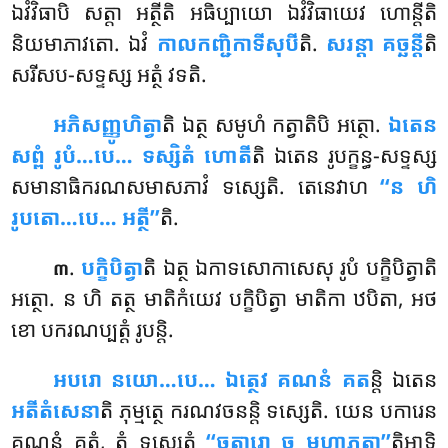
ឯវំវិធាបិ សត្តា អត្ថីតិ អធិប្បាយោ ឯវំវិធាយេវ ហោន្តីតិ
និយមាភាវតោ. ឯវំ
កាលកញ្ជិកាទីសុបី
តិ.
សរន្តា គច្ឆន្តី
តិ
សរីសប-សទ្ទស្ស អត្ថំ វទតិ.
អភិសញ្ញូហិត្វា
តិ
ឯត្ថ សមូហំ កត្វាតិបិ អត្ថោ.
ឯតេន
សព្ពំ រូបំ…បេ… ទស្សិតំ ហោតី
តិ ឯតេន រូបក្ខន្ធ-សទ្ទស្ស
សមានាធិករណសមាសភាវំ ទស្សេតិ. តេនេវាហ
‘‘ន ហិ
រូបតោ…បេ… អត្ថី’’
តិ.
.
បក្ខិបិត្វា
តិ ឯត្ថ ឯកាទសោកាសេសុ រូបំ បក្ខិបិត្វាតិ
៣
អត្ថោ. ន ហិ តត្ថ មាតិកំយេវ បក្ខិបិត្វា មាតិកា ឋបិតា, អថ
ខោ បករណប្បត្តំ រូបន្តិ.
អបរោ នយោ…បេ… ឯត្ថេវ គណនំ គត
ន្តិ ឯតេន
អតីតំសេនា
តិ ភុម្មត្ថេ ករណវចនន្តិ ទស្សេតិ. យេន បការេន
គណនំ គតំ, តំ ទស្សេតុំ
‘‘ចត្តារោ ច មហាភូតា’’
តិអាទិ