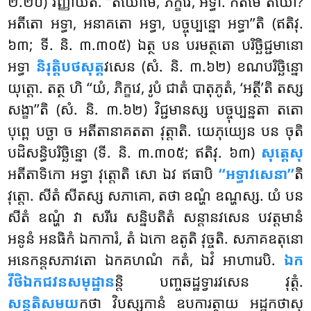
២.២០) វិញ្ញាយតិ. ‘‘តយោមេ, ភិក្ខវេ, អទ្ធា. កតមេ តយោ?
អតីតោ អទ្ធា, អនាគតោ អទ្ធា, បច្ចុប្បន្នោ អទ្ធា’’តិ (ឥតិវុ.
៦៣; ទី. និ. ៣.៣០៥) ឯត្ថ បន បរមត្ថតោ បរិច្ឆិជ្ជមានោ
អទ្ធា
និរុត្តិបថសុត្ត
វសេន (សំ. និ. ៣.៦២) ខណបរិច្ឆិន្នោ
យុត្តោ. តត្ថ ហិ ‘‘យំ, ភិក្ខវេ, រូបំ ជាតំ បាតុភូតំ, ‘អត្ថី’តិ តស្ស
សង្ខា’’តិ (សំ. និ. ៣.៦២) វិជ្ជមានស្ស បច្ចុប្បន្នតា តតោ
បុព្ពេ បច្ឆា ច អតីតានាគតតា វុត្តាតិ. យេភុយ្យេន បន ចុតិ
បដិសន្ធិបរិច្ឆិន្នោ (ទី. និ. ៣.៣០៥; ឥតិវុ. ៦៣)
សុត្តេសុ
អតីតាទិកោ អទ្ធា វុត្តោតិ សោ ឯវ ឥធាបិ
‘‘អទ្ធាវសេនា’’
តិ
វុត្តោ. សីតំ សីតស្ស សភាគោ, តថា ឧណ្ហំ ឧណ្ហស្ស. យំ បន
សីតំ ឧណ្ហំ វា សរីរេ សន្និបតិតំ សន្តានវសេន បវត្តមានំ
អនូនំ អនធិកំ ឯកាការំ, តំ ឯកោ ឧតូតិ វុច្ចតិ. សភាគឧតុនោ
អនេកន្តសភាវតោ ឯកគហណំ កតំ, ឯវំ អាហារេបិ.
ឯក
វីថិឯកជវនសមុដ្ឋាន
ន្តិ បញ្ចឆដ្ឋទ្វារវសេន វុត្តំ.
សន្តតិសមយ
កថា វិបស្សកានំ ឧបការត្ថាយ អដ្ឋកថាសុ