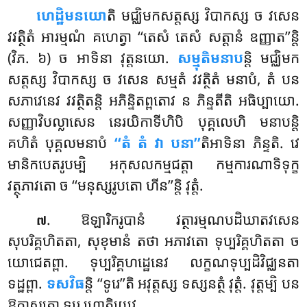
ហេដ្ឋិមនយោ
តិ មជ្ឈិមកសត្តស្ស វិបាកស្ស ច វសេន
វវត្ថិតំ អារម្មណំ គហេត្វា ‘‘តេសំ តេសំ សត្តានំ ឧញ្ញាត’’ន្តិ
(វិភ. ៦) ច អាទិនា វុត្តនយោ.
សម្មុតិមនាប
ន្តិ មជ្ឈិមក
សត្តស្ស វិបាកស្ស ច វសេន សម្មតំ វវត្ថិតំ មនាបំ, តំ បន
សភាវេនេវ វវត្ថិតន្តិ អភិន្ទិតព្ពតោវ ន ភិន្ទតីតិ អធិប្បាយោ.
សញ្ញាវិបល្លាសេន នេរយិកាទីហិបិ បុគ្គលេហិ មនាបន្តិ
គហិតំ បុគ្គលមនាបំ
‘‘តំ តំ វា បនា’’
តិអាទិនា ភិន្ទតិ. វេ
មានិកបេតរូបម្បិ អកុសលកម្មជត្តា កម្មការណាទិទុក្ខ
វត្ថុភាវតោ ច ‘‘មនុស្សរូបតោ ហីន’’ន្តិ វុត្តំ.
. ឱឡារិករូបានំ
វត្ថារម្មណបដិឃាតវសេន
៧
សុបរិគ្គហិតតា, សុខុមានំ តថា អភាវតោ ទុប្បរិគ្គហិតតា ច
យោជេតព្ពា. ទុប្បរិគ្គហដ្ឋេនេវ លក្ខណទុប្បដិវិជ្ឈនតា
ទដ្ឋព្ពា.
ទសវិធ
ន្តិ ‘‘ទូរេ’’តិ អវុត្តស្ស ទស្សនត្ថំ វុត្តំ. វុត្តម្បិ បន
ឱកាសតោ ទូរេ ហោតិយេវ.