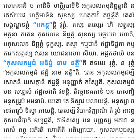
សោភនានិ ច កានិចិ ហត្ថិរូបាទីនិ អកុសលកម្មនិព្ពត្តានិ ន
តេសំយេវ ហត្ថិអាទីនំ សុខស្ស ហេតុភាវំ គច្ឆន្តីតិ តេសំ
សង្គណ្ហនត្ថំ
‘‘អកន្ត’’
ន្តិ វុត្តំ. តស្ស តស្សេវ ហិ សត្តស្ស
អត្តនា កតេន កុសលេន និព្ពត្តំ សុខស្ស បច្ចយោ ហោតិ,
អកុសលេន និព្ពត្តំ ទុក្ខស្ស. តស្មា កម្មជានំ ឥដ្ឋានិដ្ឋតា កម្ម
ការកសត្តស្ស វសេន យោជនារហា សិយា. អដ្ឋកថាយំ បន
‘‘កុសលកម្មជំ អនិដ្ឋំ នាម នត្ថី’’
តិ ឥទមេវ វុត្តំ, ន វុត្តំ
‘‘អកុសលកម្មជំ ឥដ្ឋំ នាម នត្ថី’’តិ. តេន អកុសលកម្មជម្បិ
សោភនំ បរសត្តានំ ឥដ្ឋន្តិ អនុញ្ញាតំ ភវិស្សតិ. កុសលកម្មជំ
បន សព្ពេសំ ឥដ្ឋមេវាតិ វទន្តិ. តិរច្ឆានគតានំ បន កេសញ្ចិ
មនុស្សរូបំ អមនាបំ, យតោ តេ ទិស្វាវ បលាយន្តិ. មនុស្សា ច
ទេវតារូបំ ទិស្វា ភាយន្តិ, តេសម្បិ វិបាកវិញ្ញាណំ តំ រូបំ អារព្ភ
កុសលវិបាកំ ឧប្បជ្ជតិ, តាទិសស្ស បន បុញ្ញស្ស អភាវា ន
តេសំ តត្ថ អភិរតិ ហោតីតិ អធិប្បាយោ. កុសលកម្មជស្ស