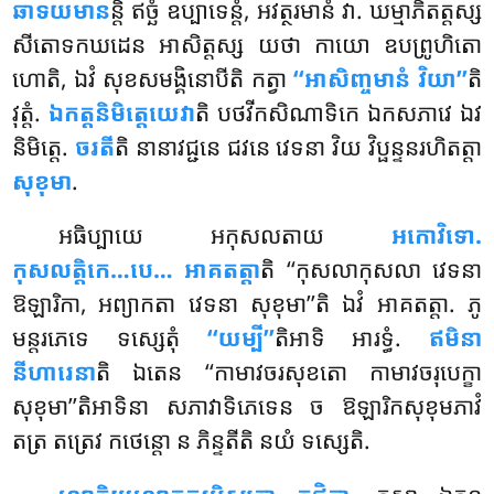
ឆាទយមាន
ន្តិ ឥច្ឆំ ឧប្បាទេន្តំ, អវត្ថរមានំ វា. ឃម្មាភិតត្តស្ស
សីតោទកឃដេន អាសិត្តស្ស យថា កាយោ ឧបព្រូហិតោ
ហោតិ, ឯវំ សុខសមង្គិនោបីតិ កត្វា
‘‘អាសិញ្ចមានំ វិយា’’
តិ
វុត្តំ.
ឯកត្តនិមិត្តេយេវា
តិ បថវីកសិណាទិកេ
ឯកសភាវេ ឯវ
និមិត្តេ.
ចរតី
តិ នានាវជ្ជនេ ជវនេ វេទនា វិយ វិប្ផន្ទនរហិតត្តា
សុខុមា
.
អធិប្បាយេ អកុសលតាយ
អកោវិទោ.
កុសលត្តិកេ…បេ… អាគតត្តា
តិ ‘‘កុសលាកុសលា វេទនា
ឱឡារិកា, អព្យាកតា វេទនា សុខុមា’’តិ ឯវំ អាគតត្តា. ភូ
មន្តរភេទេ ទស្សេតុំ
‘‘យម្បី’’
តិអាទិ អារទ្ធំ.
ឥមិនា
នីហារេនា
តិ ឯតេន ‘‘កាមាវចរសុខតោ កាមាវចរុបេក្ខា
សុខុមា’’តិអាទិនា សភាវាទិភេទេន ច ឱឡារិកសុខុមភាវំ
តត្រ តត្រេវ កថេន្តោ ន ភិន្ទតីតិ នយំ ទស្សេតិ.