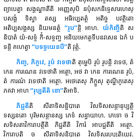
ព្យាបេត្វា សង្គណ្ហាតីតិ អញ្ញេសុបិ
នបុំសកនិទ្ទេសារហេសុ
បសង្គំ ទិស្វា តស្ស អធិប្បេតត្ថំ អតិច្ច បវត្តិតោ
អតិប្បសង្គស្ស និយមនត្ថំ
‘‘រូប’’
ន្តិ អាហ.
យំកិញ្ចី
តិ ស
និបាតំ យំ-សទ្ទំ កិំ-សទ្ទញ្ច អនិយមេកត្ថទីបនវសេន ឯកំ ប
ទន្តិ គហេត្វា
‘‘បទទ្វយេនបី’’
តិ វុត្តំ.
កិញ្ច, ភិក្ខវេ, រូបំ វទេថា
តិ តុម្ហេបិ រូបំ រូបន្តិ វទេថ, តំ
កេន ការណេន វទេថាតិ អត្ថោ, អថ វា កេន ការណេន រូបំ,
តំ ការណំ
វទេថាតិ អត្ថោ. អថេតេសុ ភិក្ខូសុ តុណ្ហីភូតេសុ
ភគវា អាហ
‘‘រុប្បតីតិ ខោ’’
តិអាទិ.
ភិជ្ជតី
តិ សីតាទិសន្និបាតេ វិសទិសសន្តានុប្បត្តិ
ទស្សនតោ បុរិមសន្តានស្ស ភេទំ សន្ធាយាហ. ភេទោ ច វិ
សទិសតាវិការាបត្តីតិ ភិជ្ជតីតិ វិការំ អាបជ្ជតីតិ អត្ថោ.
វិការាបត្តិ ច សីតាទិសន្និបាតេ វិសទិសរូបុប្បត្តិយេវ.