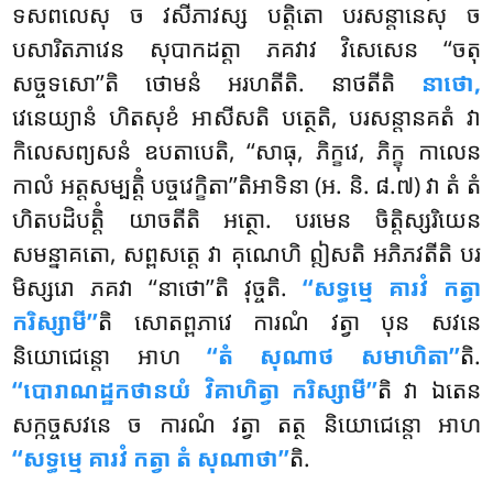
ទសពលេសុ ច វសីភាវស្ស បត្តិតោ បរសន្តានេសុ ច
បសារិតភាវេន សុបាកដត្តា ភគវាវ វិសេសេន ‘‘ចតុ
សច្ចទសោ’’តិ ថោមនំ អរហតីតិ
. នាថតីតិ
នាថោ,
វេនេយ្យានំ ហិតសុខំ អាសីសតិ បត្ថេតិ, បរសន្តានគតំ វា
កិលេសព្យសនំ ឧបតាបេតិ, ‘‘សាធុ, ភិក្ខវេ, ភិក្ខុ កាលេន
កាលំ អត្តសម្បត្តិំ បច្ចវេក្ខិតា’’តិអាទិនា (អ. និ. ៨.៧) វា តំ តំ
ហិតបដិបត្តិំ យាចតីតិ អត្ថោ. បរមេន ចិត្តិស្សរិយេន
សមន្នាគតោ, សព្ពសត្តេ វា គុណេហិ ឦសតិ អភិភវតីតិ បរ
មិស្សរោ ភគវា ‘‘នាថោ’’តិ វុច្ចតិ.
‘‘សទ្ធម្មេ គារវំ កត្វា
ករិស្សាមី’’
តិ សោតព្ពភាវេ ការណំ វត្វា បុន សវនេ
និយោជេន្តោ អាហ
‘‘តំ សុណាថ សមាហិតា’’
តិ.
‘‘បោរាណដ្ឋកថានយំ វិគាហិត្វា ករិស្សាមី’’
តិ វា ឯតេន
សក្កច្ចសវនេ ច ការណំ វត្វា តត្ថ និយោជេន្តោ អាហ
‘‘សទ្ធម្មេ គារវំ កត្វា តំ សុណាថា’’
តិ.