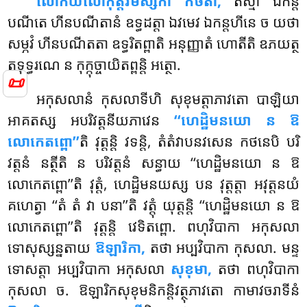
លោកិយលោកុត្តរមិស្សកា កថិតា,
តស្មា ឯកន្ត
បណីតេ ហីនបណីតានំ ឧទ្ធដត្តា ឯវមេវ ឯកន្តហីនេ ច យថា
សម្ភវំ ហីនបណីតតា ឧទ្ធរិតព្ពាតិ អនុញ្ញាតំ ហោតីតិ ឧភយត្ថ
តទុទ្ធរណេ ន កុក្កុច្ចាយិតព្ពន្តិ អត្ថោ.
📜
អកុសលានំ កុសលាទីហិ សុខុមត្តាភាវតោ បាឡិយា
អាគតស្ស អបរិវត្តនីយភាវេន
‘‘ហេដ្ឋិមនយោ ន ឱ
លោកេតព្ពោ’’
តិ វុត្តន្តិ វទន្តិ, តំតំវាបនវសេន កថនេបិ បរិ
វត្តនំ នត្ថីតិ ន បរិវត្តនំ សន្ធាយ ‘‘ហេដ្ឋិមនយោ ន ឱ
លោកេតព្ពោ’’តិ វុត្តំ, ហេដ្ឋិមនយស្ស បន វុត្តត្តា អវុត្តនយំ
គហេត្វា ‘‘តំ តំ វា បនា’’តិ វត្តុំ យុត្តន្តិ ‘‘ហេដ្ឋិមនយោ ន ឱ
លោកេតព្ពោ’’តិ វុត្តន្តិ វេទិតព្ពោ. ពហុវិបាកា អកុសលា
ទោសុស្សន្នតាយ
ឱឡារិកា,
តថា អប្បវិបាកា កុសលា. មន្ទ
ទោសត្តា អប្បវិបាកា អកុសលា
សុខុមា,
តថា ពហុវិបាកា
កុសលា ច. ឱឡារិកសុខុមនិកន្តិវត្ថុភាវតោ កាមាវចរាទីនំ