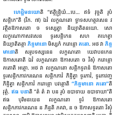
ហេដ្ឋិមនយោ
តិ
‘‘ឥត្ថិន្ទ្រិយំ…បេ… ឥទំ វុច្ចតិ រូបំ
សន្តិកេ’’តិ (វិភ. ៧) ឯវំ លក្ខណតោ ទ្វាទសហត្ថវសេន វ
វត្ថិតឱកាសតោ ច ទស្សេត្វា និយ្យាតិតនយោ. សោ
លក្ខណោកាសវសេន ទូរសន្តិកេន សហ គហេត្វា
និយ្យាតិតត្តា
ភិន្ទមានោ
មិស្សកំ ករោន្តោ
គតោ
. អថ វា
ភិន្ទ
មានោ
តិ សរូបទស្សនេន លក្ខណតោ យេវាបនកេន
ឱកាសតោតិ ឯវំ លក្ខណតោ ឱកាសតោ ច វិសុំ ករោន្តោ
គតោតិ អត្ថោ. អថ វា លក្ខណតោ សន្តិកទូរានំ ឱកាសតោ
ទូរសន្តិកភាវករណេន សន្តិកភាវំ ភិន្ទិត្វា ទូរភាវំ, ទូរភាវញ្ច
ភិន្ទិត្វា សន្តិកភាវំ ករោន្តោ បវត្តោតិ
‘‘ភិន្ទមានោ គតោ’’
តិ
វុត្តំ.
ឥធ បនា
តិ ‘‘តំ តំ វា បន រូបំ ឧបាទាយ ឧបាទាយា’’តិ
ឥធ បុរិមនយេន លក្ខណតោ ទូរំ ឱកាសតោ
សន្តិកភាវករណេន ន ភិន្ទតិ ភគវា, ន ច ឱកាសទូរតោ វិសុំ