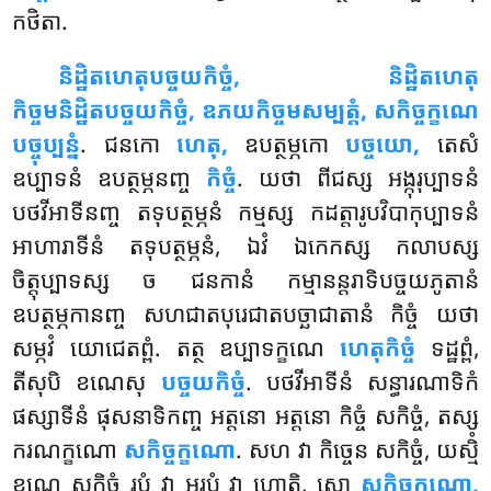
កថិតា.
និដ្ឋិតហេតុបច្ចយកិច្ចំ, និដ្ឋិតហេតុ
កិច្ចមនិដ្ឋិតបច្ចយកិច្ចំ, ឧភយកិច្ចមសម្បត្តំ, សកិច្ចក្ខណេ
បច្ចុប្បន្នំ
. ជនកោ
ហេតុ,
ឧបត្ថម្ភកោ
បច្ចយោ,
តេសំ
ឧប្បាទនំ ឧបត្ថម្ភនញ្ច
កិច្ចំ
. យថា ពីជស្ស អង្កុរុប្បាទនំ
បថវីអាទីនញ្ច តទុបត្ថម្ភនំ កម្មស្ស កដត្តារូបវិបាកុប្បាទនំ
អាហារាទីនំ តទុបត្ថម្ភនំ, ឯវំ ឯកេកស្ស កលាបស្ស
ចិត្តុប្បាទស្ស ច ជនកានំ កម្មានន្តរាទិបច្ចយភូតានំ
ឧបត្ថម្ភកានញ្ច សហជាតបុរេជាតបច្ឆាជាតានំ កិច្ចំ យថា
សម្ភវំ យោជេតព្ពំ. តត្ថ ឧប្បាទក្ខណេ
ហេតុកិច្ចំ
ទដ្ឋព្ពំ,
តីសុបិ ខណេសុ
បច្ចយកិច្ចំ
. បថវីអាទីនំ សន្ធារណាទិកំ
ផស្សាទីនំ ផុសនាទិកញ្ច អត្តនោ អត្តនោ កិច្ចំ សកិច្ចំ, តស្ស
ករណក្ខណោ
សកិច្ចក្ខណោ
. សហ វា កិច្ចេន សកិច្ចំ, យស្មិំ
ខណេ សកិច្ចំ រូបំ វា អរូបំ វា ហោតិ, សោ
សកិច្ចក្ខណោ,