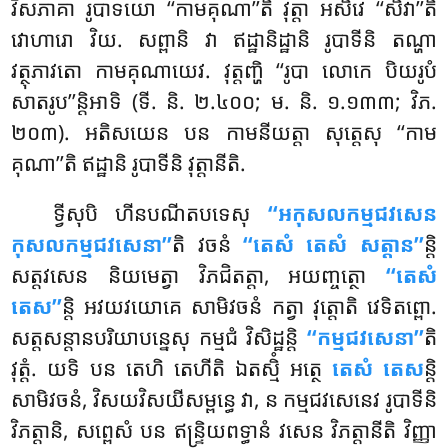
វិសភាគា រូបាទយោ ‘‘កាមគុណា’’តិ វុត្តា អសិវេ ‘‘សិវា’’តិ
វោហារោ វិយ. សព្ពានិ វា ឥដ្ឋានិដ្ឋានិ រូបាទីនិ តណ្ហា
វត្ថុភាវតោ កាមគុណាយេវ. វុត្តញ្ហិ ‘‘រូបា លោកេ បិយរូបំ
សាតរូប’’ន្តិអាទិ (ទី. និ. ២.៤០០; ម. និ. ១.១៣៣; វិភ.
២០៣). អតិសយេន បន កាមនីយត្តា សុត្តេសុ ‘‘កាម
គុណា’’តិ ឥដ្ឋានិ រូបាទីនិ វុត្តានីតិ.
ទ្វីសុបិ ហីនបណីតបទេសុ
‘‘អកុសលកម្មជវសេន
កុសលកម្មជវសេនា’’
តិ វចនំ
‘‘តេសំ តេសំ សត្តាន’’
ន្តិ
សត្តវសេន និយមេត្វា វិភជិតត្តា, អយញ្ចត្ថោ
‘‘តេសំ
តេស’’
ន្តិ អវយវយោគេ សាមិវចនំ កត្វា វុត្តោតិ វេទិតព្ពោ.
សត្តសន្តានបរិយាបន្នេសុ កម្មជំ វិសិដ្ឋន្តិ
‘‘កម្មជវសេនា’’
តិ
វុត្តំ. យទិ បន តេហិ តេហីតិ ឯតស្មិំ អត្ថេ
តេសំ តេស
ន្តិ
សាមិវចនំ, វិសយវិសយីសម្ពន្ធេ វា, ន កម្មជវសេនេវ រូបាទីនិ
វិភត្តានិ, សព្ពេសំ បន ឥន្ទ្រិយពទ្ធានំ វសេន វិភត្តានីតិ វិញ្ញា