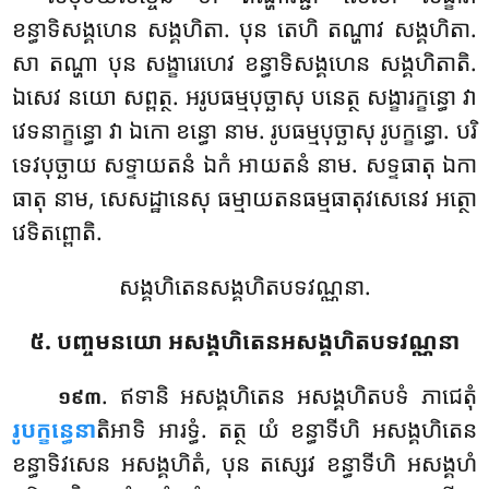
ខន្ធាទិសង្គហេន សង្គហិតា. បុន តេហិ តណ្ហាវ សង្គហិតា.
សា
តណ្ហា បុន សង្ខារេហេវ ខន្ធាទិសង្គហេន សង្គហិតាតិ.
ឯសេវ នយោ សព្ពត្ថ. អរូបធម្មបុច្ឆាសុ បនេត្ថ សង្ខារក្ខន្ធោ វា
វេទនាក្ខន្ធោ វា ឯកោ ខន្ធោ នាម. រូបធម្មបុច្ឆាសុ រូបក្ខន្ធោ. បរិ
ទេវបុច្ឆាយ សទ្ទាយតនំ ឯកំ អាយតនំ នាម. សទ្ទធាតុ ឯកា
ធាតុ នាម, សេសដ្ឋានេសុ ធម្មាយតនធម្មធាតុវសេនេវ អត្ថោ
វេទិតព្ពោតិ.
សង្គហិតេនសង្គហិតបទវណ្ណនា.
៥. បញ្ចមនយោ អសង្គហិតេនអសង្គហិតបទវណ្ណនា
. ឥទានិ អសង្គហិតេន អសង្គហិតបទំ ភាជេតុំ
១៩៣
រូបក្ខន្ធេនា
តិអាទិ អារទ្ធំ. តត្ថ យំ ខន្ធាទីហិ អសង្គហិតេន
ខន្ធាទិវសេន អសង្គហិតំ, បុន តស្សេវ ខន្ធាទីហិ អសង្គហំ