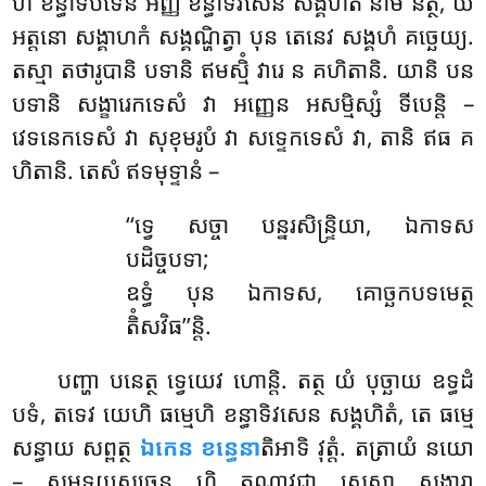
ហិ ខន្ធាទិបទេន អញ្ញំ ខន្ធាទិវសេន សង្គហិតំ នាម នត្ថិ, យំ
អត្តនោ សង្គាហកំ សង្គណ្ហិត្វា បុន តេនេវ សង្គហំ គច្ឆេយ្យ.
តស្មា តថារូបានិ បទានិ ឥមស្មិំ វារេ ន គហិតានិ. យានិ បន
បទានិ សង្ខារេកទេសំ វា អញ្ញេន អសម្មិស្សំ ទីបេន្តិ –
វេទនេកទេសំ វា សុខុមរូបំ វា សទ្ទេកទេសំ វា, តានិ ឥធ គ
ហិតានិ. តេសំ ឥទមុទ្ទានំ –
‘‘ទ្វេ សច្ចា បន្នរសិន្ទ្រិយា, ឯកាទស
បដិច្ចបទា;
ឧទ្ធំ បុន ឯកាទស, គោច្ឆកបទមេត្ថ
តិំសវិធ’’ន្តិ.
បញ្ហា
បនេត្ថ ទ្វេយេវ ហោន្តិ. តត្ថ យំ បុច្ឆាយ ឧទ្ធដំ
បទំ, តទេវ យេហិ ធម្មេហិ ខន្ធាទិវសេន សង្គហិតំ, តេ ធម្មេ
សន្ធាយ សព្ពត្ថ
ឯកេន ខន្ធេនា
តិអាទិ វុត្តំ. តត្រាយំ នយោ
– សមុទយសច្ចេន ហិ តណ្ហាវជ្ជា សេសា សង្ខារា