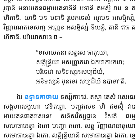
រូបានិ មនាយតនធម្មាយតនាទីនិ បទានិ ឥមស្មិំ វារេ ន គ
ហិតានិ. យានិ បន បទានិ រូបេកទេសំ អរូបេន អសម្មិស្សំ,
វិញ្ញាណេកទេសញ្ច អញ្ញេន អសម្មិស្សំ ទីបេន្តិ, តានិ ឥធ គ
ហិតានិ. បរិយោសានេ ច –
‘‘ទសាយតនា
សត្តរស ធាតុយោ,
សត្តិន្ទ្រិយា អសញ្ញាភវោ ឯកវោការភវោ;
បរិទេវោ សនិទស្សនសប្បដិឃំ,
អនិទស្សនំ បុនទេវ សប្បដិឃំ ឧបាទា’’តិ.
ឯវំ
ឧទ្ទានគាថាយ
ទស្សិតានេវ. តស្មា តេសំ វសេនេវ
សង្គហាសង្គហោ វេទិតព្ពោ. បញ្ហវសេន ហិ ឥមស្មិំ វារេ
អាយតនធាតុវសេនេវ សទិសវិស្សជ្ជនេ វីសតិ ធម្មេ
សមោធានេត្វា ឯកោ បញ្ហោ កតោ, សត្ត វិញ្ញាណធាតុយោ
សមោធានេត្វា ឯកោ, សត្តិន្ទ្រិយានិ សមោធានេត្វា ឯកោ, ទ្វេ