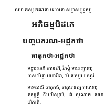
នមោ តស្ស ភគវតោ អរហតោ សម្មាសម្ពុទ្ធស្ស
អភិធម្មបិដកេ
បញ្ចបករណ-អដ្ឋកថា
ធាតុកថា-អដ្ឋកថា
អដ្ឋារសហិ
ភេទេហិ, វិភង្គំ មារភញ្ជនោ;
ទេសយិត្វា មហាវីរោ, យំ តស្សេវ អនន្តរំ.
អទេសយិ ធាតុកថំ, ធាតុភេទប្បកាសនោ;
តស្សត្ថំ ទីបយិស្សាមិ, តំ សុណាថ សមា
ហិតាតិ.