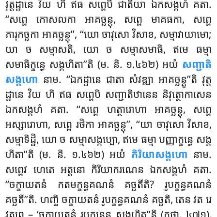
វុត្តដ្ឋានេ វិយ ហិ ឥធ សព្ពេបិ ជាតិយា ឯកសង្គហំ គតា.
‘‘សព្ពេ កោសលកា អាគច្ឆន្តុ, សព្ពេ មាគធកា, សព្ពេ
ភារុកច្ឆកា អាគច្ឆន្តុ’’, ‘‘យោ ចាវុសោ វិសាខ, សម្មាវាយាមោ;
យា ច សម្មាសតិ, យោ ច សម្មាសមាធិ, ឥមេ ធម្មា
សមាធិក្ខន្ធេ សង្គហិតា’’តិ (ម. និ. ១.៤៦២) អយំ
សញ្ជាតិ
សង្គហោ
នាម. ‘‘ឯកដ្ឋានេ ជាតា សំវឌ្ឍា អាគច្ឆន្តូ’’តិ វុត្ត
ដ្ឋានេ វិយ ហិ ឥធ សព្ពេបិ សញ្ជាតិឋានេន និវុត្ថោកាសេន
ឯកសង្គហំ គតា. ‘‘សព្ពេ ហត្ថារោហា អាគច្ឆន្តុ, សព្ពេ
អស្សារោហា, សព្ពេ រថិកា អាគច្ឆន្តុ’’, ‘‘យា ចាវុសោ វិសាខ,
សម្មាទិដ្ឋិ, យោ ច សម្មាសង្កប្បោ, ឥមេ ធម្មា បញ្ញាក្ខន្ធេ សង្គ
ហិតា’’តិ (ម. និ. ១.៤៦២) អយំ
កិរិយាសង្គហោ
នាម.
សព្ពេវ ហេតេ អត្តនោ កិរិយាករណេន ឯកសង្គហំ គតា.
‘‘ចក្ខាយតនំ កតមក្ខន្ធគណនំ គច្ឆតីតិ? រូបក្ខន្ធគណនំ
គច្ឆតី’’តិ. ហញ្ចិ ចក្ខាយតនំ រូបក្ខន្ធគណនំ គច្ឆតិ, តេន វត រេ
វត្តព្ពេ – ‘ចក្ខាយតនំ រូបក្ខន្ធេន សង្គហិត’’ន្តិ (កថា. ៤៧១),