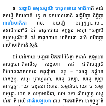
.
សព្ពាបិ ធម្មសង្គណី ធាតុកថាយ មាតិកា
តិ អយំ
៥
ឆសដ្ឋិ តិកបទានិ, ទ្វេ ច ទុកបទសតានិ សង្ខិបិត្វា និក្ខិត្តា
ពាហិរមាតិកា
នាម. អយញ្ហិ ‘‘បញ្ចក្ខន្ធា…បេ…
មនសិការោ’’តិ ឯវំ ធាតុកថាយ អព្ភន្តរេ អវត្វា ‘‘សព្ពាបិ
ធម្មសង្គណី’’តិ ឯវំ ធាតុកថាយ មាតិកតោ ពហិ ឋបិតត្តា
ពាហិរមាតិកាតិ វុច្ចតិ.
ឯវំ
មាតិកាយ បញ្ចធា ឋិតភាវំ វិទិត្វា ឥទានិ ‘សង្គហោ
អសង្គហោ’តិអាទីសុ សង្គហោ តាវ ជាតិសញ្ជាតិ
កិរិយាគណនវសេន ចតុព្ពិធោ. តត្ថ – ‘‘សព្ពេ ខត្តិយា
អាគច្ឆន្តុ, សព្ពេ ព្រាហ្មណា, សព្ពេ វេស្សា, សព្ពេ សុទ្ទា
អាគច្ឆន្តុ’’, ‘‘យា ចាវុសោ វិសាខ, សម្មាវាចា, យោ ច សម្មា
កម្មន្តោ, យោ ច សម្មាអាជីវោ, ឥមេ ធម្មា សីលក្ខន្ធេ សង្គ
ហិតា’’តិ អយំ
ជាតិសង្គហោ
នាម. ‘‘ឯកជាតិកា អាគច្ឆន្តូ’’តិ