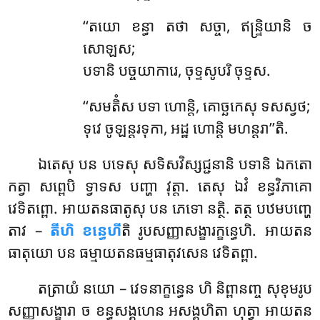
‘‘តយោ ខន្ធា តថា សច្ចា, ឥន្ទ្រិយានិ ច
សោឡស;
បទានិ បច្ចយាការេ, ចុទ្ទសូបរិ ចុទ្ទស.
‘‘សមតិំស បទា ហោន្តិ, គោច្ឆកេសុ ទសស្វថ;
ទុវេ ចូឡន្តរទុកា, អដ្ឋ ហោន្តិ មហន្តរា’’តិ.
ឯតេសុ បន បទេសុ សទិសវិស្សជ្ជនានិ បទានិ ឯកតោ
កត្វា សព្ពេបិ ទ្វាទស បញ្ហា វុត្តា. តេសុ ឯវំ ខន្ធវិភាគោ
វេទិតព្ពោ. អាយតនធាតូសុ បន ភេទោ នត្ថិ. តត្ថ បឋមបញ្ហេ
តាវ –
តីហិ ខន្ធេហី
តិ រូបសញ្ញាសង្ខារក្ខន្ធេហិ. អាយតន
ធាតុយោ បន ធម្មាយតនធម្មធាតុវសេន វេទិតព្ពា.
តត្រាយំ នយោ – វេទនាក្ខន្ធេន ហិ និព្ពានញ្ច សុខុមរូប
សញ្ញាសង្ខារា
ច ខន្ធសង្គហេន អសង្គហិតា ហុត្វា អាយតន