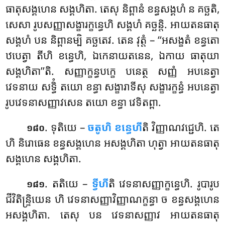
ធាតុសង្គហេន សង្គហិតា. តេសុ និព្ពានំ ខន្ធសង្គហំ ន គច្ឆតិ,
សេសា រូបសញ្ញាសង្ខារក្ខន្ធេហិ សង្គហំ គច្ឆន្តិ. អាយតនធាតុ
សង្គហំ បន និព្ពានម្បិ គច្ឆតេវ. តេន វុត្តំ
– ‘‘អសង្ខតំ ខន្ធតោ
ឋបេត្វា តីហិ ខន្ធេហិ, ឯកេនាយតនេន, ឯកាយ ធាតុយា
សង្គហិតា’’តិ. សញ្ញាក្ខន្ធបក្ខេ បនេត្ថ សញ្ញំ អបនេត្វា
វេទនាយ សទ្ធិំ តយោ ខន្ធា សង្ខារាទីសុ សង្ខារក្ខន្ធំ អបនេត្វា
រូបវេទនាសញ្ញាវសេន តយោ ខន្ធា វេទិតព្ពា.
. ទុតិយេ –
ចតូហិ ខន្ធេហី
តិ វិញ្ញាណវជ្ជេហិ. តេ
១៨០
ហិ និរោធេន ខន្ធសង្គហេន អសង្គហិតា ហុត្វា អាយតនធាតុ
សង្គហេន សង្គហិតា.
. តតិយេ –
ទ្វីហី
តិ វេទនាសញ្ញាក្ខន្ធេហិ. រូបារូប
១៨១
ជីវិតិន្ទ្រិយេន ហិ វេទនាសញ្ញាវិញ្ញាណក្ខន្ធា ច ខន្ធសង្គហេន
អសង្គហិតា. តេសុ បន វេទនាសញ្ញាវ អាយតនធាតុ