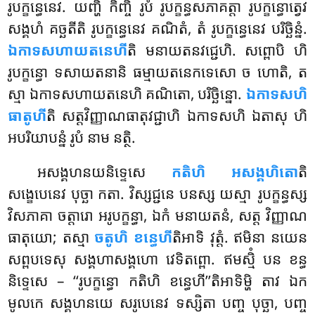
រូបក្ខន្ធេនេវ. យញ្ហិ កិញ្ចិ រូបំ រូបក្ខន្ធសភាគត្តា រូបក្ខន្ធោត្វេវ
សង្គហំ គច្ឆតីតិ រូបក្ខន្ធេនេវ គណិតំ, តំ រូបក្ខន្ធេនេវ បរិច្ឆិន្នំ.
ឯកាទសហាយតនេហី
តិ មនាយតនវជ្ជេហិ. សព្ពោបិ ហិ
រូបក្ខន្ធោ ទសាយតនានិ ធម្មាយតនេកទេសោ ច ហោតិ, ត
ស្មា ឯកាទសហាយតនេហិ គណិតោ
, បរិច្ឆិន្នោ.
ឯកាទសហិ
ធាតូហី
តិ សត្តវិញ្ញាណធាតុវជ្ជាហិ ឯកាទសហិ ឯតាសុ ហិ
អបរិយាបន្នំ រូបំ នាម នត្ថិ.
អសង្គហនយនិទ្ទេសេ
កតិហិ អសង្គហិតោ
តិ
សង្ខេបេនេវ បុច្ឆា កតា. វិស្សជ្ជនេ បនស្ស យស្មា រូបក្ខន្ធស្ស
វិសភាគា ចត្តារោ អរូបក្ខន្ធា, ឯកំ មនាយតនំ, សត្ត វិញ្ញាណ
ធាតុយោ; តស្មា
ចតូហិ ខន្ធេហី
តិអាទិ វុត្តំ. ឥមិនា នយេន
សព្ពបទេសុ សង្គហាសង្គហោ វេទិតព្ពោ. ឥមស្មិំ បន ខន្ធ
និទ្ទេសេ – ‘‘រូបក្ខន្ធោ កតិហិ ខន្ធេហី’’តិអាទិម្ហិ តាវ ឯក
មូលកេ សង្គហនយេ សរូបេនេវ ទស្សិតា បញ្ច បុច្ឆា, បញ្ច