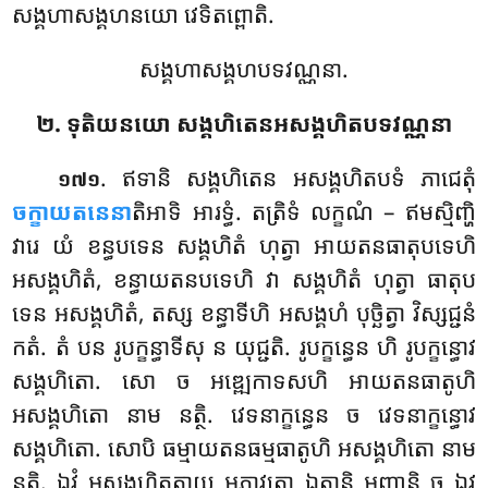
សង្គហាសង្គហនយោ វេទិតព្ពោតិ.
សង្គហាសង្គហបទវណ្ណនា.
២. ទុតិយនយោ សង្គហិតេនអសង្គហិតបទវណ្ណនា
. ឥទានិ
សង្គហិតេន អសង្គហិតបទំ ភាជេតុំ
១៧១
ចក្ខាយតនេនា
តិអាទិ អារទ្ធំ. តត្រិទំ
លក្ខណំ – ឥមស្មិញ្ហិ
វារេ យំ ខន្ធបទេន សង្គហិតំ ហុត្វា អាយតនធាតុបទេហិ
អសង្គហិតំ, ខន្ធាយតនបទេហិ វា សង្គហិតំ ហុត្វា ធាតុប
ទេន អសង្គហិតំ, តស្ស ខន្ធាទីហិ អសង្គហំ បុច្ឆិត្វា វិស្សជ្ជនំ
កតំ. តំ បន រូបក្ខន្ធាទីសុ ន យុជ្ជតិ. រូបក្ខន្ធេន ហិ រូបក្ខន្ធោវ
សង្គហិតោ. សោ ច អឌ្ឍេកាទសហិ អាយតនធាតូហិ
អសង្គហិតោ នាម នត្ថិ. វេទនាក្ខន្ធេន ច វេទនាក្ខន្ធោវ
សង្គហិតោ. សោបិ ធម្មាយតនធម្មធាតូហិ អសង្គហិតោ នាម
នត្ថិ. ឯវំ អសង្គហិតតាយ អភាវតោ ឯតានិ អញ្ញានិ ច ឯវ