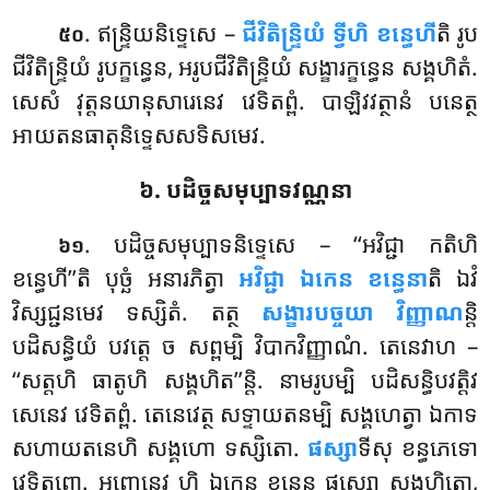
. ឥន្ទ្រិយនិទ្ទេសេ –
ជីវិតិន្ទ្រិយំ ទ្វីហិ ខន្ធេហី
តិ រូប
៥០
ជីវិតិន្ទ្រិយំ រូបក្ខន្ធេន, អរូបជីវិតិន្ទ្រិយំ
សង្ខារក្ខន្ធេន សង្គហិតំ.
សេសំ វុត្តនយានុសារេនេវ វេទិតព្ពំ. បាឡិវវត្ថានំ បនេត្ថ
អាយតនធាតុនិទ្ទេសសទិសមេវ.
៦. បដិច្ចសមុប្បាទវណ្ណនា
. បដិច្ចសមុប្បាទនិទ្ទេសេ – ‘‘អវិជ្ជា កតិហិ
៦១
ខន្ធេហី’’តិ បុច្ឆំ អនារភិត្វា
អវិជ្ជា ឯកេន ខន្ធេនា
តិ ឯវំ
វិស្សជ្ជនមេវ ទស្សិតំ. តត្ថ
សង្ខារបច្ចយា វិញ្ញាណ
ន្តិ
បដិសន្ធិយំ បវត្តេ ច សព្ពម្បិ វិបាកវិញ្ញាណំ. តេនេវាហ
–
‘‘សត្តហិ ធាតូហិ សង្គហិត’’ន្តិ. នាមរូបម្បិ បដិសន្ធិបវត្តិវ
សេនេវ វេទិតព្ពំ. តេនេវេត្ថ សទ្ទាយតនម្បិ សង្គហេត្វា ឯកាទ
សហាយតនេហិ សង្គហោ ទស្សិតោ.
ផស្សា
ទីសុ ខន្ធភេទោ
វេទិតព្ពោ. អញ្ញេនេវ ហិ ឯកេន ខន្ធេន ផស្សោ សង្គហិតោ,