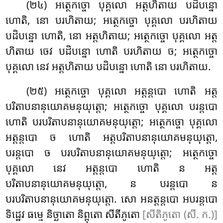
(២៤) អត្ថេកច្ចោ បុគ្គលោ អត្តហិតាយ បដិបន្នោ
ហោតិ, នោ បរហិតាយ; អត្ថេកច្ចោ បុគ្គលោ បរហិតាយ
បដិបន្នោ ហោតិ, នោ អត្តហិតាយ; អត្ថេកច្ចោ បុគ្គលោ អត្ត
ហិតាយ ចេវ បដិបន្នោ ហោតិ បរហិតាយ ច; អត្ថេកច្ចោ
បុគ្គលោ នេវ អត្តហិតាយ បដិបន្នោ ហោតិ នោ បរហិតាយ.
(២៥) អត្ថេកច្ចោ បុគ្គលោ អត្តន្តបោ ហោតិ អត្ត
បរិតាបនានុយោគមនុយុត្តោ; អត្ថេកច្ចោ បុគ្គលោ បរន្តបោ
ហោតិ បរបរិតាបនានុយោគមនុយុត្តោ; អត្ថេកច្ចោ បុគ្គលោ
អត្តន្តបោ ច ហោតិ អត្តបរិតាបនានុយោគមនុយុត្តោ
,
បរន្តបោ ច បរបរិតាបនានុយោគមនុយុត្តោ; អត្ថេកច្ចោ
បុគ្គលោ នេវ អត្តន្តបោ ហោតិ ន អត្ត
បរិតាបនានុយោគមនុយុត្តោ, ន បរន្តបោ ន
បរបរិតាបនានុយោគមនុយុត្តោ. សោ អនត្តន្តបោ អបរន្តបោ
ទិដ្ឋេវ ធម្មេ និច្ឆាតោ និព្ពុតោ សីតីភូតោ
[សីតិភូតោ (សី. ក.)]