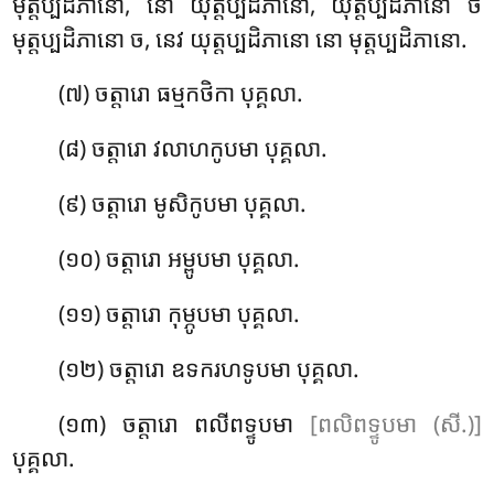
មុត្តប្បដិភានោ, នោ យុត្តប្បដិភានោ, យុត្តប្បដិភានោ ច
មុត្តប្បដិភានោ ច, នេវ យុត្តប្បដិភានោ នោ មុត្តប្បដិភានោ.
(៧) ចត្តារោ ធម្មកថិកា បុគ្គលា.
(៨) ចត្តារោ វលាហកូបមា បុគ្គលា.
(៩) ចត្តារោ មូសិកូបមា បុគ្គលា.
(១០) ចត្តារោ
អម្ពូបមា បុគ្គលា.
(១១) ចត្តារោ កុម្ភូបមា បុគ្គលា.
(១២) ចត្តារោ ឧទករហទូបមា បុគ្គលា.
(១៣) ចត្តារោ ពលីពទ្ទូបមា
[ពលិពទ្ទូបមា (សី.)]
បុគ្គលា.