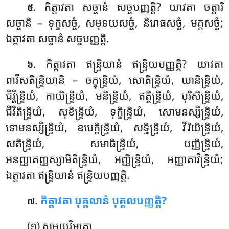
. កិត្តាវតា
សច្ចានំ សច្ចបញ្ញត្តិ? យាវតា ចត្តារិ
៥
សច្ចានិ – ទុក្ខសច្ចំ, សមុទយសច្ចំ, និរោធសច្ចំ, មគ្គសច្ចំ;
ឯត្តាវតា សច្ចានំ សច្ចបញ្ញត្តិ.
. កិត្តាវតា ឥន្ទ្រិយានំ ឥន្ទ្រិយបញ្ញត្តិ? យាវតា
៦
ពាវីសតិន្ទ្រិយានិ – ចក្ខុន្ទ្រិយំ, សោតិន្ទ្រិយំ, ឃានិន្ទ្រិយំ,
ជិវ្ហិន្ទ្រិយំ, កាយិន្ទ្រិយំ, មនិន្ទ្រិយំ, ឥត្ថិន្ទ្រិយំ, បុរិសិន្ទ្រិយំ,
ជីវិតិន្ទ្រិយំ, សុខិន្ទ្រិយំ, ទុក្ខិន្ទ្រិយំ, សោមនស្សិន្ទ្រិយំ,
ទោមនស្សិន្ទ្រិយំ, ឧបេក្ខិន្ទ្រិយំ, សទ្ធិន្ទ្រិយំ, វីរិយិន្ទ្រិយំ,
សតិន្ទ្រិយំ, សមាធិន្ទ្រិយំ, បញ្ញិន្ទ្រិយំ,
អនញ្ញាតញ្ញស្សាមីតិន្ទ្រិយំ, អញ្ញិន្ទ្រិយំ, អញ្ញាតាវិន្ទ្រិយំ;
ឯត្តាវតា ឥន្ទ្រិយានំ ឥន្ទ្រិយបញ្ញត្តិ.
.
កិត្តាវតា
បុគ្គលានំ បុគ្គលបញ្ញត្តិ?
៧
(១) សមយវិមុត្តោ