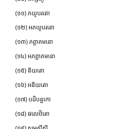
(១១) ភយូបរតោ
(១២) អភយូបរតោ
(១៣) ភព្ពាគមនោ
(១៤) អភព្ពាគមនោ
(១៥) និយតោ
(១៦) អនិយតោ
(១៧) បដិបន្នកោ
(១៨) ផលេឋិតោ
(១៩) សមសីសី