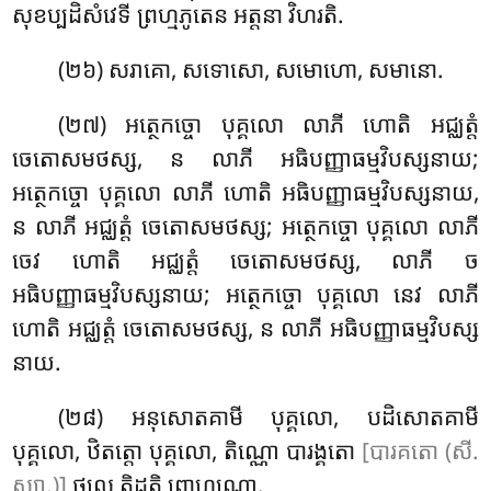
សុខប្បដិសំវេទី ព្រហ្មភូតេន អត្តនា វិហរតិ.
(២៦) សរាគោ, សទោសោ, សមោហោ, សមានោ.
(២៧) អត្ថេកច្ចោ បុគ្គលោ លាភី ហោតិ អជ្ឈត្តំ
ចេតោសមថស្ស, ន លាភី អធិបញ្ញាធម្មវិបស្សនាយ;
អត្ថេកច្ចោ
បុគ្គលោ លាភី ហោតិ អធិបញ្ញាធម្មវិបស្សនាយ,
ន លាភី អជ្ឈត្តំ ចេតោសមថស្ស; អត្ថេកច្ចោ បុគ្គលោ លាភី
ចេវ ហោតិ អជ្ឈត្តំ ចេតោសមថស្ស, លាភី ច
អធិបញ្ញាធម្មវិបស្សនាយ; អត្ថេកច្ចោ បុគ្គលោ នេវ លាភី
ហោតិ អជ្ឈត្តំ ចេតោសមថស្ស, ន លាភី អធិបញ្ញាធម្មវិបស្ស
នាយ.
(២៨) អនុសោតគាមី
បុគ្គលោ, បដិសោតគាមី
បុគ្គលោ, ឋិតត្តោ បុគ្គលោ, តិណ្ណោ បារង្គតោ
[បារគតោ (សី.
ស្យា.)]
ថលេ តិដ្ឋតិ ព្រាហ្មណោ.