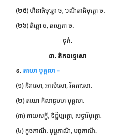
(២៥) ហីនាធិមុត្តោ ច, បណីតាធិមុត្តោ ច.
(២៦) តិត្តោ ច, តប្បេតា ច.
ទុកំ.
៣. តិកឧទ្ទេសោ
.
តយោ
បុគ្គលា –
៩
(១) និរាសោ, អាសំសោ, វិគតាសោ.
(២) តយោ គិលានូបមា បុគ្គលា.
(៣) កាយសក្ខី, ទិដ្ឋិប្បត្តោ, សទ្ធាវិមុត្តោ.
(៤) គូថភាណី, បុប្ផភាណី, មធុភាណី.