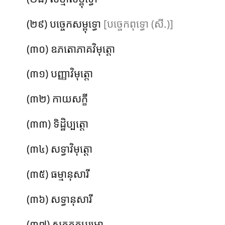
(២៩) បច្ចេកសម្ពុទ្ធោ
[បច្ចេកពុទ្ធោ (សី.)]
(៣០) ឧភតោភាគវិមុត្តោ
(៣១) បញ្ញាវិមុត្តោ
(៣២) កាយសក្ខី
(៣៣) ទិដ្ឋិប្បត្តោ
(៣៤) សទ្ធាវិមុត្តោ
(៣៥) ធម្មានុសារី
(៣៦) សទ្ធានុសារី
(៣៧) សត្តក្ខត្តុបរមោ