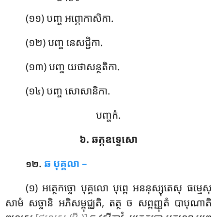
(១១) បញ្ច អព្ភោកាសិកា.
(១២) បញ្ច នេសជ្ជិកា.
(១៣) បញ្ច យថាសន្ថតិកា.
(១៤) បញ្ច សោសានិកា.
បញ្ចកំ.
៦. ឆក្កឧទ្ទេសោ
.
ឆ
បុគ្គលា –
១២
(១) អត្ថេកច្ចោ បុគ្គលោ បុព្ពេ អននុស្សុតេសុ ធម្មេសុ
សាមំ សច្ចានិ អភិសម្ពុជ្ឈតិ, តត្ថ ច សព្ពញ្ញុតំ បាបុណាតិ