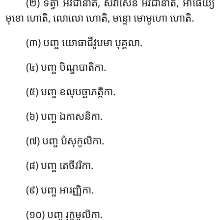
(២) ទត្វា
អវជានាតិ, សំវាសេន អវជានាតិ, អាធេយ្យ
មុខោ ហោតិ, លោលោ ហោតិ, មន្ទោ មោមូហោ ហោតិ.
(៣) បញ្ច យោធាជីវូបមា បុគ្គលា.
(៤) បញ្ច បិណ្ឌបាតិកា.
(៥) បញ្ច ខលុបច្ឆាភត្តិកា.
(៦) បញ្ច ឯកាសនិកា.
(៧) បញ្ច បំសុកូលិកា.
(៨) បញ្ច តេចីវរិកា.
(៩) បញ្ច អារញ្ញិកា.
(១០) បញ្ច រុក្ខមូលិកា.