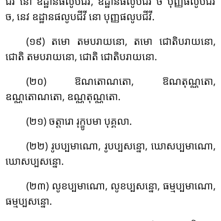
ជីវី នោ ឧដ្ឋានផលូបជីវី, ឧដ្ឋានផលូបជីវី ច បុញ្ញផលូបជីវី
ច, នេវ ឧដ្ឋានផលូបជីវី នោ បុញ្ញផលូបជីវី.
(១៩) តមោ
តមបរាយនោ, តមោ ជោតិបរាយនោ,
ជោតិ តមបរាយនោ, ជោតិ ជោតិបរាយនោ.
(២០) ឱណតោណតោ, ឱណតុណ្ណតោ,
ឧណ្ណតោណតោ, ឧណ្ណតុណ្ណតោ.
(២១) ចត្តារោ រុក្ខូបមា បុគ្គលា.
(២២) រូបប្បមាណោ, រូបប្បសន្នោ, ឃោសប្បមាណោ,
ឃោសប្បសន្នោ.
(២៣) លូខប្បមាណោ, លូខប្បសន្នោ
, ធម្មប្បមាណោ,
ធម្មប្បសន្នោ.