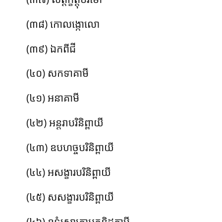
(៣៨) កោលង្កោលោ
(៣៩) ឯកពីជី
(៤០) សកទាគាមី
(៤១) អនាគាមី
(៤២) អន្តរាបរិនិព្ពាយី
(៤៣) ឧបហច្ចបរិនិព្ពាយី
(៤៤) អសង្ខារបរិនិព្ពាយី
(៤៥) សសង្ខារបរិនិព្ពាយី
(៤៦) ឧទ្ធំសោតោអកនិដ្ឋគាមី