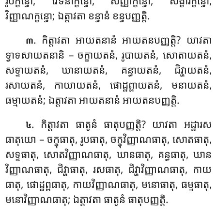
រូបក្ខន្ធោ, វេទនាក្ខន្ធោ, សញ្ញាក្ខន្ធោ, សង្ខារក្ខន្ធោ,
វិញ្ញាណក្ខន្ធោ; ឯត្តាវតា ខន្ធានំ ខន្ធបញ្ញត្តិ.
. កិត្តាវតា
អាយតនានំ អាយតនបញ្ញត្តិ? យាវតា
៣
ទ្វាទសាយតនានិ – ចក្ខាយតនំ, រូបាយតនំ, សោតាយតនំ,
សទ្ទាយតនំ, ឃានាយតនំ, គន្ធាយតនំ, ជិវ្ហាយតនំ,
រសាយតនំ, កាយាយតនំ, ផោដ្ឋព្ពាយតនំ, មនាយតនំ,
ធម្មាយតនំ; ឯត្តាវតា អាយតនានំ អាយតនបញ្ញត្តិ.
. កិត្តាវតា
ធាតូនំ ធាតុបញ្ញត្តិ? យាវតា អដ្ឋារស
៤
ធាតុយោ – ចក្ខុធាតុ, រូបធាតុ, ចក្ខុវិញ្ញាណធាតុ, សោតធាតុ,
សទ្ទធាតុ, សោតវិញ្ញាណធាតុ, ឃានធាតុ, គន្ធធាតុ, ឃាន
វិញ្ញាណធាតុ, ជិវ្ហាធាតុ, រសធាតុ, ជិវ្ហាវិញ្ញាណធាតុ, កាយ
ធាតុ, ផោដ្ឋព្ពធាតុ, កាយវិញ្ញាណធាតុ, មនោធាតុ, ធម្មធាតុ,
មនោវិញ្ញាណធាតុ; ឯត្តាវតា ធាតូនំ ធាតុបញ្ញត្តិ.