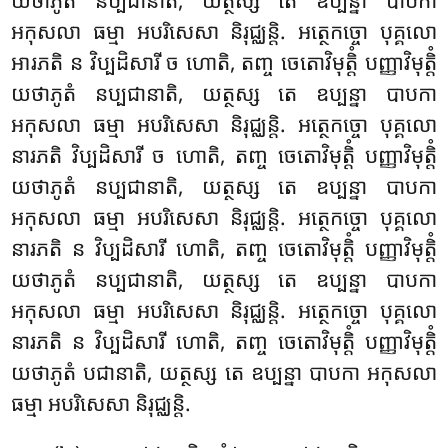
យថាភូតំ នប្បជានាតិ, យត្ថស្ស តេ ឧប្បន្នា បាបកា
អកុសលា ធម្មា អបរិសេសា និរុជ្ឈន្តិ. អត្ថេកច្ចោ បុគ្គលោ
អារភតិ ន វិប្បដិសារី ច ហោតិ, តញ្ច ចេតោវិមុត្តិំ បញ្ញាវិមុត្តិំ
យថាភូតំ នប្បជានាតិ, យត្ថស្ស តេ ឧប្បន្នា បាបកា
អកុសលា ធម្មា អបរិសេសា និរុជ្ឈន្តិ. អត្ថេកច្ចោ បុគ្គលោ
នារភតិ វិប្បដិសារី ច ហោតិ, តញ្ច ចេតោវិមុត្តិំ បញ្ញាវិមុត្តិំ
យថាភូតំ នប្បជានាតិ, យត្ថស្ស តេ ឧប្បន្នា បាបកា
អកុសលា ធម្មា អបរិសេសា និរុជ្ឈន្តិ. អត្ថេកច្ចោ បុគ្គលោ
នារភតិ ន វិប្បដិសារី ហោតិ, តញ្ច ចេតោវិមុត្តិំ បញ្ញាវិមុត្តិំ
យថាភូតំ នប្បជានាតិ, យត្ថស្ស តេ ឧប្បន្នា បាបកា
អកុសលា ធម្មា អបរិសេសា និរុជ្ឈន្តិ. អត្ថេកច្ចោ បុគ្គលោ
នារភតិ ន វិប្បដិសារី ហោតិ, តញ្ច ចេតោវិមុត្តិំ បញ្ញាវិមុត្តិំ
យថាភូតំ បជានាតិ, យត្ថស្ស តេ ឧប្បន្នា បាបកា អកុសលា
ធម្មា អបរិសេសា
និរុជ្ឈន្តិ.