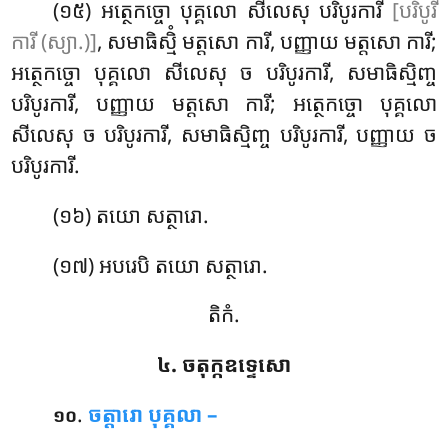
(១៥) អត្ថេកច្ចោ បុគ្គលោ សីលេសុ បរិបូរការី
[បរិបូរី
ការី (ស្យា.)]
, សមាធិស្មិំ មត្តសោ ការី, បញ្ញាយ មត្តសោ
ការី;
អត្ថេកច្ចោ បុគ្គលោ សីលេសុ ច បរិបូរការី, សមាធិស្មិញ្ច
បរិបូរការី, បញ្ញាយ មត្តសោ ការី; អត្ថេកច្ចោ បុគ្គលោ
សីលេសុ ច បរិបូរការី, សមាធិស្មិញ្ច បរិបូរការី, បញ្ញាយ ច
បរិបូរការី.
(១៦) តយោ សត្ថារោ.
(១៧) អបរេបិ តយោ សត្ថារោ.
តិកំ.
៤. ចតុក្កឧទ្ទេសោ
.
ចត្តារោ
បុគ្គលា –
១០