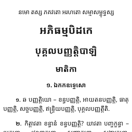
នមោ តស្ស ភគវតោ អរហតោ សម្មាសម្ពុទ្ធស្ស
អភិធម្មបិដកេ
បុគ្គលបញ្ញត្តិបាឡិ
មាតិកា
១. ឯកកឧទ្ទេសោ
. ឆ
បញ្ញត្តិយោ – ខន្ធបញ្ញត្តិ, អាយតនបញ្ញត្តិ, ធាតុ
១
បញ្ញត្តិ, សច្ចបញ្ញត្តិ, ឥន្ទ្រិយបញ្ញត្តិ, បុគ្គលបញ្ញត្តីតិ.
. កិត្តាវតា ខន្ធានំ ខន្ធបញ្ញត្តិ? យាវតា បញ្ចក្ខន្ធា –
២