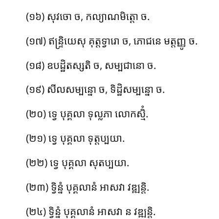
(១៦) សុវចោ ច, កល្យាណមិត្តោ ច.
(១៧) ឥន្ទ្រិយេសុ គុត្តទ្វារោ ច, ភោជនេ មត្តញ្ញូ ច.
(១៨) ឧបដ្ឋិតស្សតិ ច, សម្បជានោ ច.
(១៩) សីលសម្បន្នោ ច, ទិដ្ឋិសម្បន្នោ ច.
(២០) ទ្វេ បុគ្គលា ទុល្លភា លោកស្មិំ.
(២១) ទ្វេ បុគ្គលា ទុត្តប្បយា.
(២២) ទ្វេ បុគ្គលា សុតប្បយា.
(២៣) ទ្វិន្នំ បុគ្គលានំ អាសវា វឌ្ឍន្តិ.
(២៤) ទ្វិន្នំ បុគ្គលានំ អាសវា ន វឌ្ឍន្តិ.