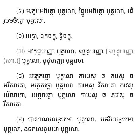
(៥) អរុកូបមចិត្តោ បុគ្គលោ, វិជ្ជូបមចិត្តោ បុគ្គលោ
, វជិ
រូបមចិត្តោ បុគ្គលោ.
(៦) អន្ធោ, ឯកចក្ខុ, ទ្វិចក្ខុ.
(៧) អវកុជ្ជបញ្ញោ បុគ្គលោ, ឧច្ឆង្គបញ្ញោ
[ឧច្ចង្គុបញ្ញោ
(ស្យា.)]
បុគ្គលោ, បុថុបញ្ញោ បុគ្គលោ.
(៨) អត្ថេកច្ចោ
បុគ្គលោ កាមេសុ ច ភវេសុ ច
អវីតរាគោ, អត្ថេកច្ចោ បុគ្គលោ កាមេសុ វីតរាគោ ភវេសុ
អវីតរាគោ, អត្ថេកច្ចោ បុគ្គលោ កាមេសុ ច ភវេសុ ច
វីតរាគោ.
(៩) បាសាណលេខូបមោ បុគ្គលោ, បថវិលេខូបមោ
បុគ្គលោ, ឧទកលេខូបមោ បុគ្គលោ.