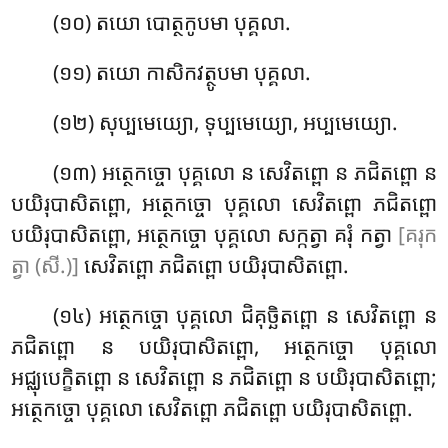
(១០) តយោ បោត្ថកូបមា បុគ្គលា.
(១១) តយោ កាសិកវត្ថូបមា បុគ្គលា.
(១២) សុប្បមេយ្យោ, ទុប្បមេយ្យោ, អប្បមេយ្យោ.
(១៣) អត្ថេកច្ចោ បុគ្គលោ ន សេវិតព្ពោ ន ភជិតព្ពោ ន
បយិរុបាសិតព្ពោ, អត្ថេកច្ចោ បុគ្គលោ សេវិតព្ពោ ភជិតព្ពោ
បយិរុបាសិតព្ពោ, អត្ថេកច្ចោ បុគ្គលោ សក្កត្វា គរុំ កត្វា
[គរុក
ត្វា (សី.)]
សេវិតព្ពោ ភជិតព្ពោ បយិរុបាសិតព្ពោ.
(១៤) អត្ថេកច្ចោ
បុគ្គលោ ជិគុច្ឆិតព្ពោ ន សេវិតព្ពោ ន
ភជិតព្ពោ ន បយិរុបាសិតព្ពោ, អត្ថេកច្ចោ បុគ្គលោ
អជ្ឈុបេក្ខិតព្ពោ ន សេវិតព្ពោ ន ភជិតព្ពោ ន បយិរុបាសិតព្ពោ;
អត្ថេកច្ចោ បុគ្គលោ សេវិតព្ពោ ភជិតព្ពោ បយិរុបាសិតព្ពោ.