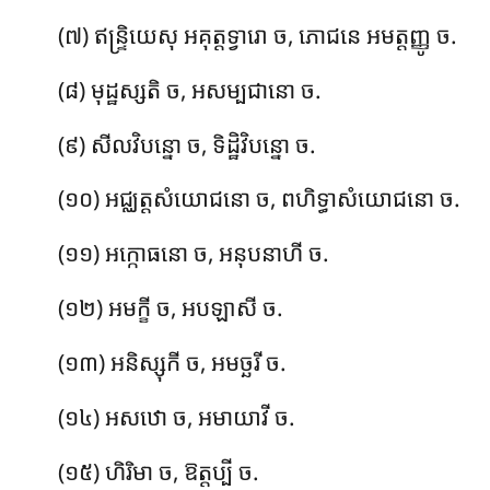
(៧) ឥន្ទ្រិយេសុ
អគុត្តទ្វារោ ច, ភោជនេ អមត្តញ្ញូ ច.
(៨) មុដ្ឋស្សតិ ច, អសម្បជានោ ច.
(៩) សីលវិបន្នោ ច, ទិដ្ឋិវិបន្នោ ច.
(១០) អជ្ឈត្តសំយោជនោ
ច, ពហិទ្ធាសំយោជនោ ច.
(១១) អក្កោធនោ ច, អនុបនាហី ច.
(១២) អមក្ខី ច, អបឡាសី ច.
(១៣) អនិស្សុកី ច, អមច្ឆរី ច.
(១៤) អសឋោ ច, អមាយាវី ច.
(១៥) ហិរិមា ច, ឱត្តប្បី ច.