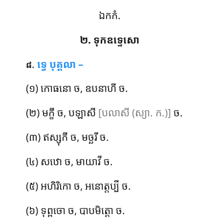
ឯកកំ.
២. ទុកឧទ្ទេសោ
.
ទ្វេ
បុគ្គលា –
៨
(១) កោធនោ ច, ឧបនាហី ច.
(២) មក្ខី ច, បឡាសី
[បលាសី (ស្យា. ក.)]
ច.
(៣) ឥស្សុកី ច, មច្ឆរី ច.
(៤) សឋោ ច, មាយាវី ច.
(៥) អហិរិកោ
ច, អនោត្តប្បី ច.
(៦) ទុព្ពចោ ច, បាបមិត្តោ ច.