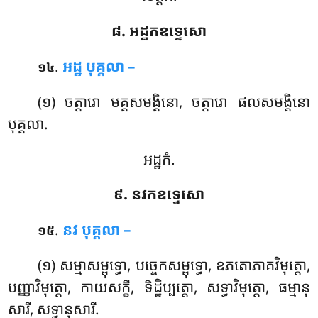
៨. អដ្ឋកឧទ្ទេសោ
.
អដ្ឋ
បុគ្គលា –
១៤
(១) ចត្តារោ មគ្គសមង្គិនោ, ចត្តារោ ផលសមង្គិនោ
បុគ្គលា.
អដ្ឋកំ.
៩. នវកឧទ្ទេសោ
.
នវ
បុគ្គលា –
១៥
(១) សម្មាសម្ពុទ្ធោ, បច្ចេកសម្ពុទ្ធោ, ឧភតោភាគវិមុត្តោ,
បញ្ញាវិមុត្តោ, កាយសក្ខី, ទិដ្ឋិប្បត្តោ, សទ្ធាវិមុត្តោ, ធម្មានុ
សារី, សទ្ធានុសារី.