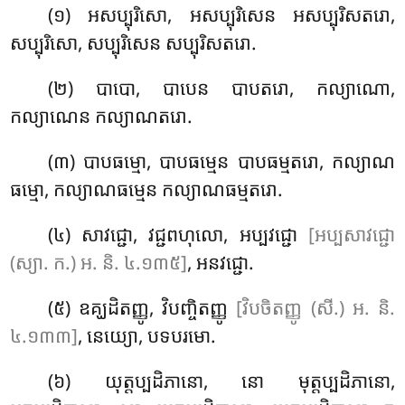
(១) អសប្បុរិសោ, អសប្បុរិសេន អសប្បុរិសតរោ,
សប្បុរិសោ, សប្បុរិសេន សប្បុរិសតរោ.
(២) បាបោ, បាបេន បាបតរោ, កល្យាណោ,
កល្យាណេន កល្យាណតរោ.
(៣) បាបធម្មោ
, បាបធម្មេន បាបធម្មតរោ, កល្យាណ
ធម្មោ, កល្យាណធម្មេន កល្យាណធម្មតរោ.
(៤) សាវជ្ជោ, វជ្ជពហុលោ, អប្បវជ្ជោ
[អប្បសាវជ្ជោ
(ស្យា. ក.) អ. និ. ៤.១៣៥]
, អនវជ្ជោ.
(៥) ឧគ្ឃដិតញ្ញូ, វិបញ្ចិតញ្ញូ
[វិបចិតញ្ញូ (សី.) អ. និ.
៤.១៣៣]
, នេយ្យោ, បទបរមោ.
(៦) យុត្តប្បដិភានោ
, នោ មុត្តប្បដិភានោ,