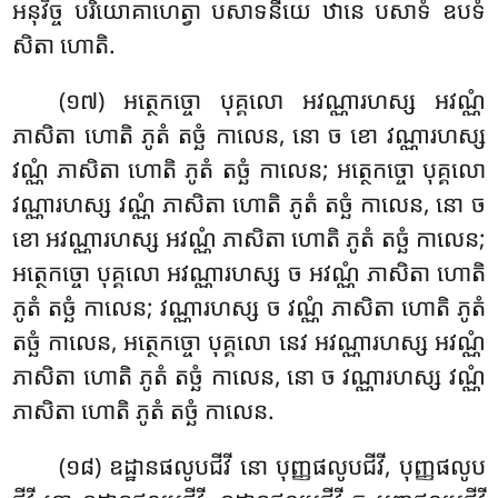
អនុវិច្ច បរិយោគាហេត្វា បសាទនីយេ ឋានេ បសាទំ ឧបទំ
សិតា ហោតិ.
(១៧) អត្ថេកច្ចោ បុគ្គលោ អវណ្ណារហស្ស អវណ្ណំ
ភាសិតា ហោតិ ភូតំ តច្ឆំ កាលេន, នោ ច ខោ វណ្ណារហស្ស
វណ្ណំ ភាសិតា ហោតិ ភូតំ តច្ឆំ កាលេន; អត្ថេកច្ចោ បុគ្គលោ
វណ្ណារហស្ស វណ្ណំ ភាសិតា
ហោតិ ភូតំ តច្ឆំ កាលេន, នោ ច
ខោ អវណ្ណារហស្ស អវណ្ណំ ភាសិតា ហោតិ ភូតំ តច្ឆំ កាលេន;
អត្ថេកច្ចោ បុគ្គលោ អវណ្ណារហស្ស ច អវណ្ណំ ភាសិតា ហោតិ
ភូតំ
តច្ឆំ កាលេន; វណ្ណារហស្ស ច វណ្ណំ ភាសិតា ហោតិ ភូតំ
តច្ឆំ កាលេន, អត្ថេកច្ចោ បុគ្គលោ នេវ អវណ្ណារហស្ស អវណ្ណំ
ភាសិតា ហោតិ ភូតំ តច្ឆំ កាលេន, នោ ច វណ្ណារហស្ស វណ្ណំ
ភាសិតា ហោតិ ភូតំ តច្ឆំ កាលេន.
(១៨) ឧដ្ឋានផលូបជីវី នោ បុញ្ញផលូបជីវី, បុញ្ញផលូប