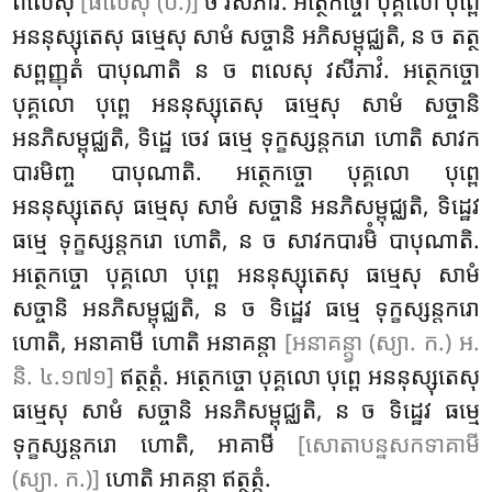
ពលេសុ
[ផលេសុ (បី.)]
ច វសីភាវំ. អត្ថេកច្ចោ បុគ្គលោ បុព្ពេ
អននុស្សុតេសុ ធម្មេសុ
សាមំ សច្ចានិ អភិសម្ពុជ្ឈតិ, ន ច តត្ថ
សព្ពញ្ញុតំ បាបុណាតិ ន ច ពលេសុ វសីភាវំ. អត្ថេកច្ចោ
បុគ្គលោ បុព្ពេ អននុស្សុតេសុ ធម្មេសុ សាមំ សច្ចានិ
អនភិសម្ពុជ្ឈតិ, ទិដ្ឋេ ចេវ ធម្មេ ទុក្ខស្សន្តករោ ហោតិ សាវក
បារមិញ្ច បាបុណាតិ. អត្ថេកច្ចោ បុគ្គលោ បុព្ពេ
អននុស្សុតេសុ ធម្មេសុ សាមំ សច្ចានិ អនភិសម្ពុជ្ឈតិ
, ទិដ្ឋេវ
ធម្មេ ទុក្ខស្សន្តករោ ហោតិ, ន ច សាវកបារមិំ បាបុណាតិ.
អត្ថេកច្ចោ បុគ្គលោ បុព្ពេ អននុស្សុតេសុ ធម្មេសុ សាមំ
សច្ចានិ អនភិសម្ពុជ្ឈតិ, ន ច ទិដ្ឋេវ ធម្មេ ទុក្ខស្សន្តករោ
ហោតិ, អនាគាមី ហោតិ អនាគន្តា
[អនាគន្ត្វា (ស្យា. ក.) អ.
និ. ៤.១៧១]
ឥត្ថត្តំ. អត្ថេកច្ចោ បុគ្គលោ បុព្ពេ អននុស្សុតេសុ
ធម្មេសុ សាមំ សច្ចានិ អនភិសម្ពុជ្ឈតិ, ន ច ទិដ្ឋេវ ធម្មេ
ទុក្ខស្សន្តករោ ហោតិ, អាគាមី
[សោតាបន្នសកទាគាមី
(ស្យា. ក.)]
ហោតិ អាគន្តា ឥត្ថត្តំ.