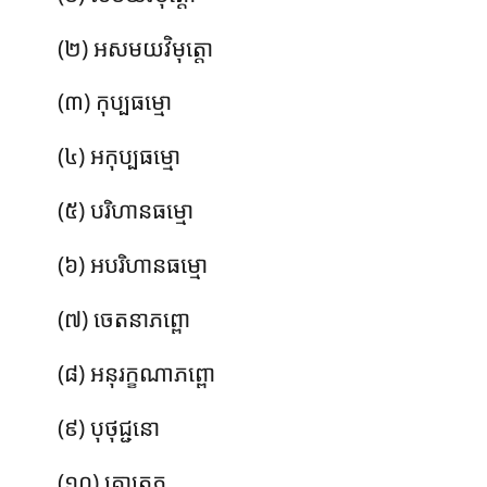
(២) អសមយវិមុត្តោ
(៣) កុប្បធម្មោ
(៤) អកុប្បធម្មោ
(៥) បរិហានធម្មោ
(៦) អបរិហានធម្មោ
(៧) ចេតនាភព្ពោ
(៨) អនុរក្ខណាភព្ពោ
(៩) បុថុជ្ជនោ
(១០) គោត្រភូ