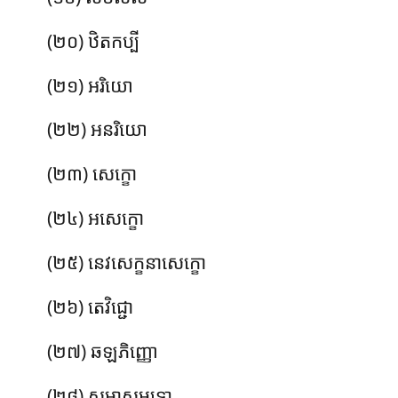
(២០) ឋិតកប្បី
(២១) អរិយោ
(២២) អនរិយោ
(២៣) សេក្ខោ
(២៤) អសេក្ខោ
(២៥) នេវសេក្ខនាសេក្ខោ
(២៦) តេវិជ្ជោ
(២៧) ឆឡភិញ្ញោ
(២៨) សម្មាសម្ពុទ្ធោ