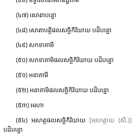
(៤៧) សោតាបន្នោ
(៤៨) សោតាបត្តិផលសច្ឆិកិរិយាយ បដិបន្នោ
(៤៩) សកទាគាមី
(៥០) សកទាគាមិផលសច្ឆិកិរិយាយ បដិបន្នោ
(៥១) អនាគាមី
(៥២) អនាគាមិផលសច្ឆិកិរិយាយ បដិបន្នោ
(៥៣) អរហា
(៥៤) អរហត្តផលសច្ឆិកិរិយាយ
[អរហត្តាយ (សី.)]
បដិបន្នោ