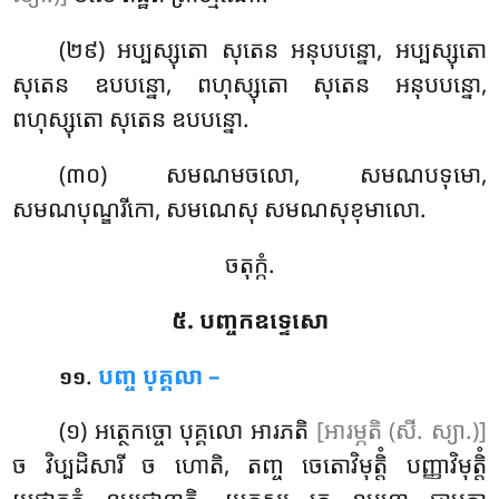
(២៩) អប្បស្សុតោ
សុតេន អនុបបន្នោ, អប្បស្សុតោ
សុតេន ឧបបន្នោ, ពហុស្សុតោ សុតេន អនុបបន្នោ,
ពហុស្សុតោ សុតេន ឧបបន្នោ.
(៣០) សមណមចលោ, សមណបទុមោ,
សមណបុណ្ឌរីកោ, សមណេសុ សមណសុខុមាលោ.
ចតុក្កំ.
៥. បញ្ចកឧទ្ទេសោ
.
បញ្ច បុគ្គលា –
១១
(១) អត្ថេកច្ចោ បុគ្គលោ អារភតិ
[អារម្ភតិ (សី. ស្យា.)]
ច វិប្បដិសារី ច ហោតិ, តញ្ច ចេតោវិមុត្តិំ បញ្ញាវិមុត្តិំ