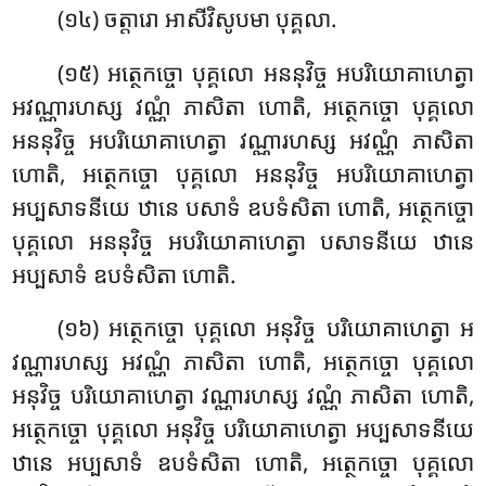
(១៤) ចត្តារោ អាសីវិសូបមា បុគ្គលា.
(១៥) អត្ថេកច្ចោ បុគ្គលោ អននុវិច្ច អបរិយោគាហេត្វា
អវណ្ណារហស្ស វណ្ណំ ភាសិតា ហោតិ, អត្ថេកច្ចោ បុគ្គលោ
អននុវិច្ច អបរិយោគាហេត្វា វណ្ណារហស្ស អវណ្ណំ ភាសិតា
ហោតិ, អត្ថេកច្ចោ បុគ្គលោ អននុវិច្ច អបរិយោគាហេត្វា
អប្បសាទនីយេ ឋានេ បសាទំ ឧបទំសិតា ហោតិ, អត្ថេកច្ចោ
បុគ្គលោ អននុវិច្ច អបរិយោគាហេត្វា បសាទនីយេ ឋានេ
អប្បសាទំ ឧបទំសិតា ហោតិ.
(១៦) អត្ថេកច្ចោ បុគ្គលោ អនុវិច្ច បរិយោគាហេត្វា អ
វណ្ណារហស្ស
អវណ្ណំ ភាសិតា ហោតិ, អត្ថេកច្ចោ បុគ្គលោ
អនុវិច្ច បរិយោគាហេត្វា វណ្ណារហស្ស វណ្ណំ ភាសិតា ហោតិ,
អត្ថេកច្ចោ បុគ្គលោ អនុវិច្ច បរិយោគាហេត្វា អប្បសាទនីយេ
ឋានេ អប្បសាទំ ឧបទំសិតា ហោតិ, អត្ថេកច្ចោ បុគ្គលោ