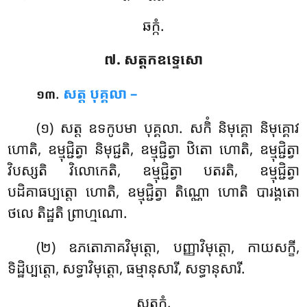
ឆក្កំ.
៧. សត្តកឧទ្ទេសោ
.
សត្ត បុគ្គលា –
១៣
(១) សត្ត
ឧទកូបមា បុគ្គលា. សកិំ និមុគ្គោ និមុគ្គោវ
ហោតិ, ឧម្មុជ្ជិត្វា និមុជ្ជតិ, ឧម្មុជ្ជិត្វា ឋិតោ ហោតិ, ឧម្មុជ្ជិត្វា
វិបស្សតិ វិលោកេតិ, ឧម្មុជ្ជិត្វា បតរតិ, ឧម្មុជ្ជិត្វា
បដិគាធប្បត្តោ ហោតិ, ឧម្មុជ្ជិត្វា តិណ្ណោ ហោតិ បារង្គតោ
ថលេ តិដ្ឋតិ ព្រាហ្មណោ.
(២) ឧភតោភាគវិមុត្តោ
, បញ្ញាវិមុត្តោ, កាយសក្ខី,
ទិដ្ឋិប្បត្តោ, សទ្ធាវិមុត្តោ, ធម្មានុសារី, សទ្ធានុសារី.
សត្តកំ.