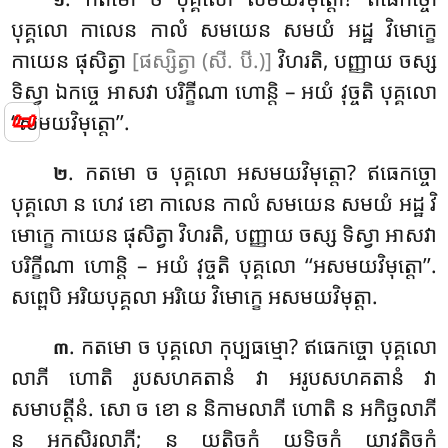
បុគ្គលោ កាលេន កាលំ សមយេន សមយំ អដ្ឋ វិមោក្ខេ
កាយេន ផុសិត្វា
[ផស្សិត្វា (សី. បី.)]
វិហរតិ, បញ្ញាយ ចស្ស
ទិស្វា ឯកច្ចេ អាសវា បរិក្ខីណា ហោន្តិ – អយំ វុច្ចតិ បុគ្គលោ
📜
‘‘សមយវិមុត្តោ’’.
. កតមោ ច បុគ្គលោ អសមយវិមុត្តោ? ឥធេកច្ចោ
២
បុគ្គលោ ន
ហេវ ខោ កាលេន កាលំ សមយេន សមយំ អដ្ឋ វិ
មោក្ខេ កាយេន ផុសិត្វា វិហរតិ, បញ្ញាយ ចស្ស ទិស្វា អាសវា
បរិក្ខីណា ហោន្តិ – អយំ វុច្ចតិ បុគ្គលោ ‘‘អសមយវិមុត្តោ’’.
សព្ពេបិ អរិយបុគ្គលា អរិយេ វិមោក្ខេ អសមយវិមុត្តា.
. កតមោ ច បុគ្គលោ កុប្បធម្មោ? ឥធេកច្ចោ បុគ្គលោ
៣
លាភី ហោតិ រូបសហគតានំ វា អរូបសហគតានំ វា
សមាបត្តីនំ. សោ ច ខោ ន និកាមលាភី ហោតិ ន អកិច្ឆលាភី
ន អកសិរលាភី; ន យត្ថិច្ឆកំ យទិច្ឆកំ យាវតិច្ឆកំ