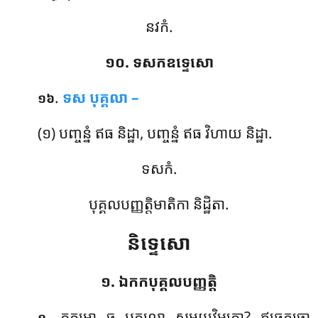
នវកំ.
១០. ទសកឧទ្ទេសោ
.
ទស បុគ្គលា –
១៦
(១) បញ្ចន្នំ ឥធ និដ្ឋា, បញ្ចន្នំ ឥធ វិហាយ និដ្ឋា.
ទសកំ.
បុគ្គលបញ្ញត្តិមាតិកា និដ្ឋិតា.
និទ្ទេសោ
១. ឯកកបុគ្គលបញ្ញត្តិ
. កតមោ
ច បុគ្គលោ សមយវិមុត្តោ? ឥធេកច្ចោ
១