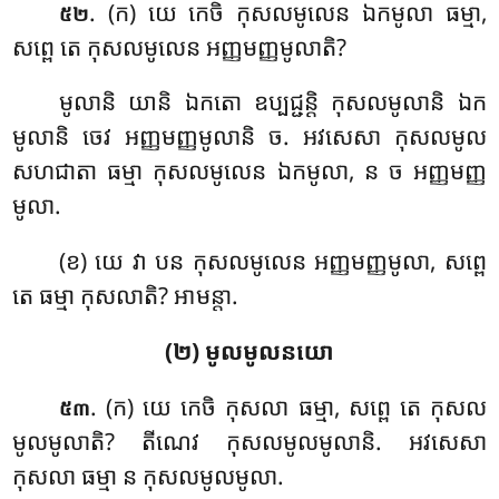
. (ក) យេ កេចិ កុសលមូលេន ឯកមូលា ធម្មា,
៥២
សព្ពេ តេ កុសលមូលេន អញ្ញមញ្ញមូលាតិ?
មូលានិ យានិ ឯកតោ ឧប្បជ្ជន្តិ កុសលមូលានិ ឯក
មូលានិ ចេវ អញ្ញមញ្ញមូលានិ ច. អវសេសា កុសលមូល
សហជាតា ធម្មា កុសលមូលេន ឯកមូលា, ន ច អញ្ញមញ្ញ
មូលា.
(ខ) យេ វា បន កុសលមូលេន
អញ្ញមញ្ញមូលា, សព្ពេ
តេ ធម្មា កុសលាតិ? អាមន្តា.
(២) មូលមូលនយោ
. (ក) យេ កេចិ កុសលា ធម្មា, សព្ពេ តេ កុសល
៥៣
មូលមូលាតិ? តីណេវ កុសលមូលមូលានិ. អវសេសា
កុសលា ធម្មា ន កុសលមូលមូលា.