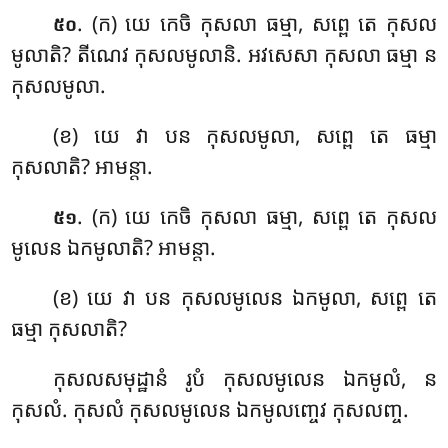
. (ក) យេ កេចិ កុសលា ធម្មា, សព្ពេ តេ កុសល
៥០
មូលាតិ? តីណេវ កុសលមូលានិ. អវសេសា កុសលា ធម្មា ន
កុសលមូលា.
(ខ) យេ វា បន កុសលមូលា, សព្ពេ តេ ធម្មា
កុសលាតិ? អាមន្តា.
. (ក) យេ កេចិ កុសលា ធម្មា, សព្ពេ តេ កុសល
៥១
មូលេន ឯកមូលាតិ? អាមន្តា.
(ខ) យេ វា បន កុសលមូលេន ឯកមូលា, សព្ពេ តេ
ធម្មា កុសលាតិ
?
កុសលសមុដ្ឋានំ
រូបំ កុសលមូលេន ឯកមូលំ, ន
កុសលំ. កុសលំ កុសលមូលេន ឯកមូលញ្ចេវ កុសលញ្ច.