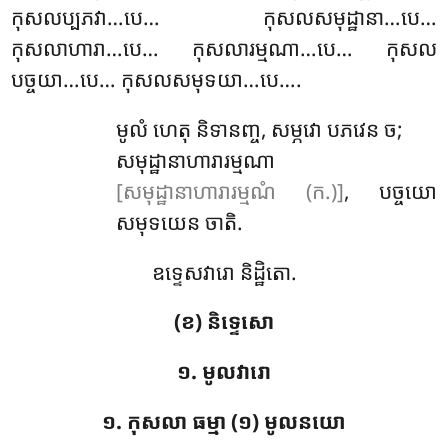
កុសលប្បភវា…បេ… កុសលសមុដ្ឋានា…បេ…
កុសលាហារា…បេ… កុសលារម្មណា…បេ… កុសល
បច្ចយា…បេ… កុសលសមុទយា…បេ….
មូលំ ហេតុ និទានញ្ច, សម្ភវោ បភវេន ច;
សមុដ្ឋានាហារារម្មណា
[សមុដ្ឋានាហារារម្មណំ (ក.)]
, បច្ចយោ
សមុទយេន ចាតិ.
ឧទ្ទេសវារោ និដ្ឋិតោ.
(ខ) និទ្ទេសោ
១. មូលវារោ
១. កុសលា ធម្មា (១) មូលនយោ