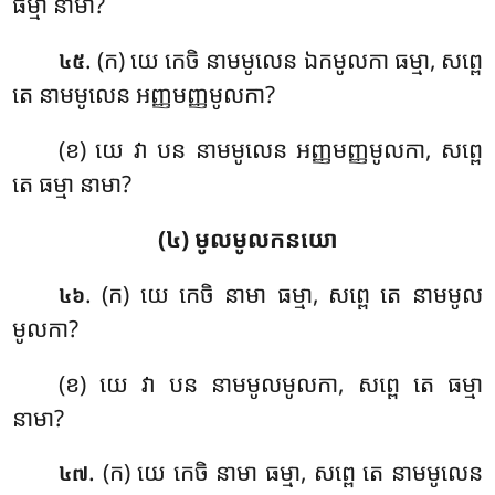
ធម្មា នាមា?
. (ក) យេ កេចិ នាមមូលេន ឯកមូលកា ធម្មា, សព្ពេ
៤៥
តេ នាមមូលេន អញ្ញមញ្ញមូលកា?
(ខ) យេ វា បន នាមមូលេន អញ្ញមញ្ញមូលកា, សព្ពេ
តេ ធម្មា នាមា?
(៤) មូលមូលកនយោ
. (ក) យេ
កេចិ នាមា ធម្មា, សព្ពេ តេ នាមមូល
៤៦
មូលកា?
(ខ) យេ វា បន នាមមូលមូលកា, សព្ពេ តេ ធម្មា
នាមា?
. (ក) យេ កេចិ នាមា ធម្មា, សព្ពេ តេ នាមមូលេន
៤៧