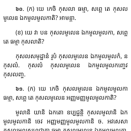
. (ក) យេ កេចិ កុសលា ធម្មា, សព្ពេ តេ កុសល
៦០
មូលេន ឯកមូលមូលកាតិ? អាមន្តា.
(ខ) យេ
វា បន កុសលមូលេន ឯកមូលមូលកា, សព្ពេ
តេ ធម្មា កុសលាតិ?
កុសលសមុដ្ឋានំ រូបំ កុសលមូលេន ឯកមូលមូលកំ, ន
កុសលំ. កុសលំ កុសលមូលេន ឯកមូលមូលកញ្ចេវ
កុសលញ្ច.
. (ក) យេ កេចិ កុសលមូលេន ឯកមូលមូលកា
៦១
ធម្មា, សព្ពេ តេ កុសលមូលេន អញ្ញមញ្ញមូលមូលកាតិ?
មូលានិ យានិ ឯកតោ ឧប្បជ្ជន្តិ កុសលមូលានិ ឯក
មូលមូលកានិ ចេវ អញ្ញមញ្ញមូលមូលកានិ ច. អវសេសា
កុសលមូលសហជាតា ធម្មា កុសលមូលេន ឯកមូលមូលកា,