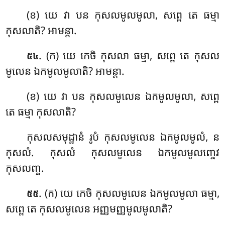
(ខ) យេ វា បន កុសលមូលមូលា, សព្ពេ តេ ធម្មា
កុសលាតិ? អាមន្តា.
. (ក) យេ កេចិ កុសលា ធម្មា, សព្ពេ តេ កុសល
៥៤
មូលេន ឯកមូលមូលាតិ? អាមន្តា.
(ខ) យេ វា បន កុសលមូលេន ឯកមូលមូលា, សព្ពេ
តេ ធម្មា កុសលាតិ?
កុសលសមុដ្ឋានំ រូបំ កុសលមូលេន ឯកមូលមូលំ, ន
កុសលំ. កុសលំ កុសលមូលេន ឯកមូលមូលញ្ចេវ
កុសលញ្ច.
. (ក) យេ កេចិ កុសលមូលេន ឯកមូលមូលា ធម្មា,
៥៥
សព្ពេ តេ កុសលមូលេន អញ្ញមញ្ញមូលមូលាតិ?