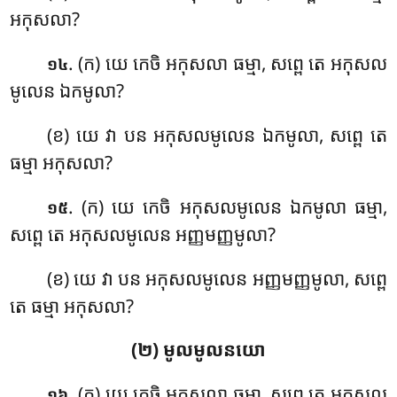
អកុសលា?
. (ក) យេ កេចិ អកុសលា ធម្មា, សព្ពេ តេ អកុសល
១៤
មូលេន ឯកមូលា?
(ខ) យេ វា បន អកុសលមូលេន ឯកមូលា, សព្ពេ តេ
ធម្មា អកុសលា?
. (ក) យេ កេចិ អកុសលមូលេន ឯកមូលា ធម្មា,
១៥
សព្ពេ តេ អកុសលមូលេន អញ្ញមញ្ញមូលា?
(ខ) យេ វា បន អកុសលមូលេន អញ្ញមញ្ញមូលា, សព្ពេ
តេ ធម្មា អកុសលា?
(២) មូលមូលនយោ
. (ក) យេ
កេចិ អកុសលា ធម្មា, សព្ពេ តេ អកុសល
១៦