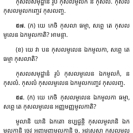
កុសលសមុដ្ឋានំ រូបំ កុសលមូលកំ ន កុសលំ. កុសលំ
កុសលមូលកញ្ចេវ កុសលញ្ច.
. (ក) យេ កេចិ កុសលា ធម្មា, សព្ពេ តេ កុសល
៥៧
មូលេន ឯកមូលកាតិ? អាមន្តា.
(ខ) យេ វា បន កុសលមូលេន ឯកមូលកា, សព្ពេ តេ
ធម្មា កុសលាតិ?
កុសលសមុដ្ឋានំ រូបំ កុសលមូលេន ឯកមូលកំ, ន
កុសលំ. កុសលំ កុសលមូលេន ឯកមូលកញ្ចេវ កុសលញ្ច.
. (ក) យេ
កេចិ កុសលមូលេន ឯកមូលកា ធម្មា,
៥៨
សព្ពេ
តេ កុសលមូលេន អញ្ញមញ្ញមូលកាតិ?
មូលានិ យានិ ឯកតោ ឧប្បជ្ជន្តិ កុសលមូលានិ ឯក
មូលកានិ ចេវ អញ្ញមញ្ញមូលកានិ ច. អវសេសា កុសលមូល