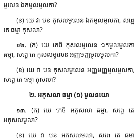
មូលេន ឯកមូលមូលកា?
(ខ) យេ វា បន កុសលមូលេន ឯកមូលមូលកា, សព្ពេ
តេ ធម្មា កុសលា?
. (ក) យេ កេចិ កុសលមូលេន ឯកមូលមូលកា
១២
ធម្មា, សព្ពេ តេ កុសលមូលេន អញ្ញមញ្ញមូលមូលកា?
(ខ) យេ វា បន កុសលមូលេន អញ្ញមញ្ញមូលមូលកា,
សព្ពេ តេ ធម្មា កុសលា?
២. អកុសលា ធម្មា (១) មូលនយោ
. (ក) យេ កេចិ អកុសលា ធម្មា, សព្ពេ តេ
១៣
អកុសលមូលា?
(ខ) យេ វា បន អកុសលមូលា, សព្ពេ តេ ធម្មា