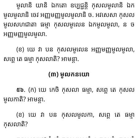
មូលានិ យានិ ឯកតោ ឧប្បជ្ជន្តិ កុសលមូលានិ ឯក
មូលមូលានិ ចេវ អញ្ញមញ្ញមូលមូលានិ ច. អវសេសា កុសល
មូលសហជាតា ធម្មា កុសលមូលេន ឯកមូលមូលា, ន ច
អញ្ញមញ្ញមូលមូលា.
(ខ) យេ វា បន កុសលមូលេន អញ្ញមញ្ញមូលមូលា,
សព្ពេ តេ ធម្មា កុសលាតិ? អាមន្តា.
(៣) មូលកនយោ
. (ក) យេ
កេចិ កុសលា ធម្មា, សព្ពេ តេ កុសល
៥៦
មូលកាតិ? អាមន្តា.
(ខ) យេ វា បន កុសលមូលកា, សព្ពេ តេ ធម្មា
កុសលាតិ?