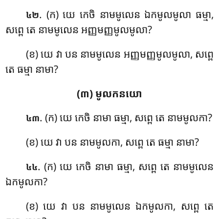
. (ក) យេ
កេចិ នាមមូលេន ឯកមូលមូលា ធម្មា,
៤២
សព្ពេ តេ នាមមូលេន អញ្ញមញ្ញមូលមូលា?
(ខ) យេ វា បន នាមមូលេន អញ្ញមញ្ញមូលមូលា, សព្ពេ
តេ ធម្មា នាមា?
(៣) មូលកនយោ
. (ក) យេ កេចិ នាមា ធម្មា, សព្ពេ តេ នាមមូលកា?
៤៣
(ខ) យេ វា បន នាមមូលកា, សព្ពេ តេ ធម្មា នាមា?
. (ក) យេ កេចិ នាមា ធម្មា, សព្ពេ តេ នាមមូលេន
៤៤
ឯកមូលកា?
(ខ) យេ វា បន នាមមូលេន ឯកមូលកា, សព្ពេ តេ