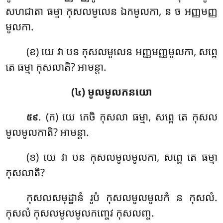
សហជាតា ធម្មា កុសលមូលេន ឯកមូលកា, ន ច អញ្ញមញ្ញ
មូលកា.
(ខ) យេ វា បន កុសលមូលេន អញ្ញមញ្ញមូលកា, សព្ពេ
តេ ធម្មា កុសលាតិ? អាមន្តា.
(៤) មូលមូលកនយោ
. (ក) យេ កេចិ កុសលា ធម្មា, សព្ពេ តេ កុសល
៥៩
មូលមូលកាតិ? អាមន្តា.
(ខ) យេ វា បន កុសលមូលមូលកា, សព្ពេ តេ ធម្មា
កុសលាតិ?
កុសលសមុដ្ឋានំ រូបំ កុសលមូលមូលកំ ន កុសលំ.
កុសលំ កុសលមូលមូលកញ្ចេវ កុសលញ្ច.