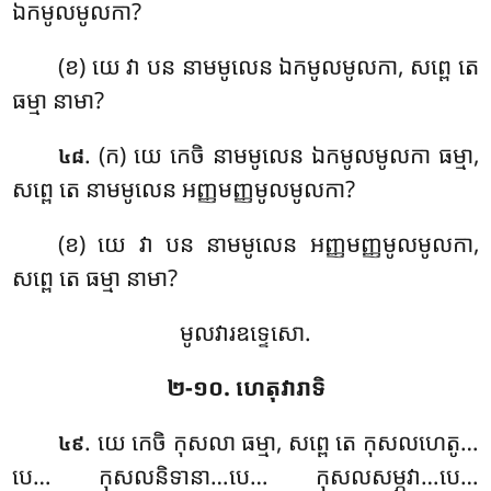
ឯកមូលមូលកា?
(ខ) យេ វា បន នាមមូលេន ឯកមូលមូលកា, សព្ពេ តេ
ធម្មា នាមា?
. (ក) យេ កេចិ នាមមូលេន ឯកមូលមូលកា
ធម្មា,
៤៨
សព្ពេ តេ នាមមូលេន អញ្ញមញ្ញមូលមូលកា?
(ខ) យេ វា បន នាមមូលេន អញ្ញមញ្ញមូលមូលកា,
សព្ពេ តេ ធម្មា នាមា?
មូលវារឧទ្ទេសោ.
២-១០. ហេតុវារាទិ
. យេ
កេចិ កុសលា ធម្មា, សព្ពេ តេ កុសលហេតូ…
៤៩
បេ… កុសលនិទានា…បេ… កុសលសម្ភវា…បេ…