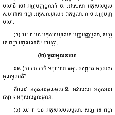
មូលានិ ចេវ អញ្ញមញ្ញមូលានិ ច. អវសេសា អកុសលមូល
សហជាតា ធម្មា អកុសលមូលេន ឯកមូលា, ន ច អញ្ញមញ្ញ
មូលា.
(ខ) យេ វា បន អកុសលមូលេន អញ្ញមញ្ញមូលា, សព្ពេ
តេ ធម្មា អកុសលាតិ? អាមន្តា.
(២) មូលមូលនយោ
. (ក) យេ កេចិ អកុសលា ធម្មា, សព្ពេ តេ អកុសល
៦៥
មូលមូលាតិ?
តីណេវ អកុសលមូលមូលានិ. អវសេសា អកុសលា
ធម្មា ន អកុសលមូលមូលា.
(ខ) យេ វា បន អកុសលមូលមូលា, សព្ពេ តេ ធម្មា