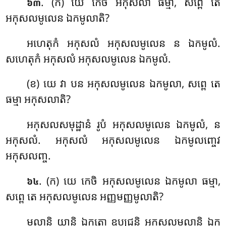
. (ក) យេ កេចិ អកុសលា ធម្មា, សព្ពេ តេ
៦៣
អកុសលមូលេន ឯកមូលាតិ?
អហេតុកំ អកុសលំ អកុសលមូលេន ន ឯកមូលំ.
សហេតុកំ អកុសលំ អកុសលមូលេន ឯកមូលំ.
(ខ) យេ វា បន អកុសលមូលេន ឯកមូលា, សព្ពេ តេ
ធម្មា អកុសលាតិ?
អកុសលសមុដ្ឋានំ រូបំ អកុសលមូលេន
ឯកមូលំ, ន
អកុសលំ. អកុសលំ អកុសលមូលេន ឯកមូលញ្ចេវ
អកុសលញ្ច.
. (ក) យេ
កេចិ អកុសលមូលេន ឯកមូលា ធម្មា,
៦៤
សព្ពេ តេ អកុសលមូលេន អញ្ញមញ្ញមូលាតិ?
មូលានិ យានិ ឯកតោ ឧប្បជ្ជន្តិ អកុសលមូលានិ ឯក