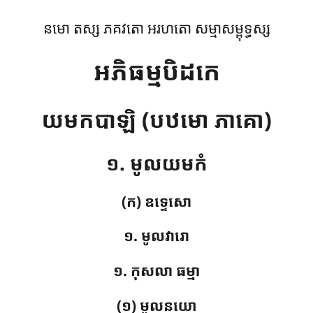
នមោ តស្ស ភគវតោ អរហតោ សម្មាសម្ពុទ្ធស្ស
អភិធម្មបិដកេ
យមកបាឡិ (បឋមោ ភាគោ)
១. មូលយមកំ
(ក) ឧទ្ទេសោ
១. មូលវារោ
១. កុសលា ធម្មា
(១) មូលនយោ