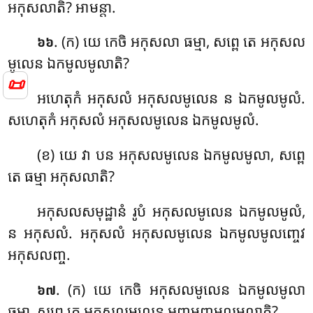
អកុសលាតិ? អាមន្តា.
. (ក) យេ កេចិ អកុសលា ធម្មា, សព្ពេ តេ អកុសល
៦៦
មូលេន ឯកមូលមូលាតិ?
📜
អហេតុកំ អកុសលំ អកុសលមូលេន ន ឯកមូលមូលំ.
សហេតុកំ អកុសលំ អកុសលមូលេន ឯកមូលមូលំ.
(ខ) យេ វា បន អកុសលមូលេន ឯកមូលមូលា, សព្ពេ
តេ ធម្មា អកុសលាតិ?
អកុសលសមុដ្ឋានំ រូបំ អកុសលមូលេន ឯកមូលមូលំ,
ន អកុសលំ. អកុសលំ អកុសលមូលេន ឯកមូលមូលញ្ចេវ
អកុសលញ្ច.
. (ក) យេ កេចិ អកុសលមូលេន ឯកមូលមូលា
៦៧
ធម្មា, សព្ពេ តេ អកុសលមូលេន
អញ្ញមញ្ញមូលមូលាតិ?