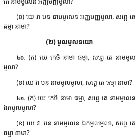
តេ នាមមូលេន អញ្ញមញ្ញមូលា?
(ខ) យេ វា បន នាមមូលេន អញ្ញមញ្ញមូលា, សព្ពេ តេ
ធម្មា នាមា?
(២) មូលមូលនយោ
. (ក) យេ កេចិ នាមា ធម្មា, សព្ពេ តេ នាមមូល
៤០
មូលា?
(ខ) យេ វា បន នាមមូលមូលា, សព្ពេ តេ ធម្មា នាមា?
. (ក) យេ កេចិ នាមា ធម្មា, សព្ពេ តេ នាមមូលេន
៤១
ឯកមូលមូលា?
(ខ) យេ វា បន នាមមូលេន ឯកមូលមូលា, សព្ពេ តេ
ធម្មា នាមា?