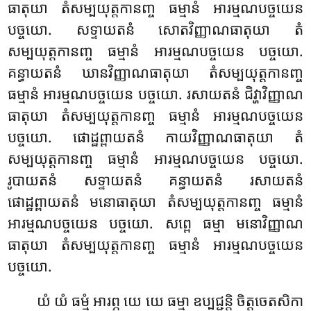
ធាតុយា តំសម្បយុត្តកានញ្ច ធម្មានំ អារម្មណបច្ចយេន
បច្ចយោ. សទ្ទាយតនំ សោតវិញ្ញាណធាតុយា
តំ
សម្បយុត្តកានញ្ច ធម្មានំ អារម្មណបច្ចយេន បច្ចយោ.
គន្ធាយតនំ ឃានវិញ្ញាណធាតុយា តំសម្បយុត្តកានញ្ច
ធម្មានំ អារម្មណបច្ចយេន បច្ចយោ. រសាយតនំ ជិវ្ហាវិញ្ញាណ
ធាតុយា តំសម្បយុត្តកានញ្ច ធម្មានំ អារម្មណបច្ចយេន
បច្ចយោ. ផោដ្ឋព្ពាយតនំ កាយវិញ្ញាណធាតុយា តំ
សម្បយុត្តកានញ្ច ធម្មានំ អារម្មណបច្ចយេន បច្ចយោ.
រូបាយតនំ សទ្ទាយតនំ គន្ធាយតនំ រសាយតនំ
ផោដ្ឋព្ពាយតនំ មនោធាតុយា តំសម្បយុត្តកានញ្ច ធម្មានំ
អារម្មណបច្ចយេន បច្ចយោ. សព្ពេ ធម្មា មនោវិញ្ញាណ
ធាតុយា តំសម្បយុត្តកានញ្ច ធម្មានំ អារម្មណបច្ចយេន
បច្ចយោ.
យំ យំ ធម្មំ អារព្ភ យេ យេ ធម្មា ឧប្បជ្ជន្តិ ចិត្តចេតសិកា