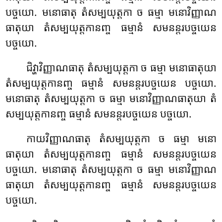
បច្ចយោ
. មនោធាតុ តំសម្បយុត្តកា ច ធម្មា មនោវិញ្ញាណ
ធាតុយា តំសម្បយុត្តកានញ្ច ធម្មានំ សមនន្តរបច្ចយេន
បច្ចយោ.
ជិវ្ហាវិញ្ញាណធាតុ តំសម្បយុត្តកា ច ធម្មា មនោធាតុយា
តំសម្បយុត្តកានញ្ច ធម្មានំ សមនន្តរបច្ចយេន បច្ចយោ.
មនោធាតុ តំសម្បយុត្តកា ច ធម្មា មនោវិញ្ញាណធាតុយា តំ
សម្បយុត្តកានញ្ច ធម្មានំ សមនន្តរបច្ចយេន បច្ចយោ.
កាយវិញ្ញាណធាតុ តំសម្បយុត្តកា ច ធម្មា មនោ
ធាតុយា តំសម្បយុត្តកានញ្ច ធម្មានំ សមនន្តរបច្ចយេន
បច្ចយោ. មនោធាតុ តំសម្បយុត្តកា ច ធម្មា មនោវិញ្ញាណ
ធាតុយា តំសម្បយុត្តកានញ្ច ធម្មានំ សមនន្តរបច្ចយេន
បច្ចយោ.