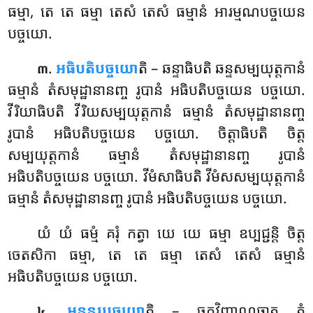
ធម្មា, តេ តេ ធម្មា តេសំ តេសំ ធម្មានំ អារម្មណបច្ចយេន
បច្ចយោ.
.
អធិបតិបច្ចយោ
តិ – ឆន្ទាធិបតិ ឆន្ទសម្បយុត្តកានំ
៣
ធម្មានំ តំសមុដ្ឋានានញ្ច រូបានំ អធិបតិបច្ចយេន បច្ចយោ.
វីរិយាធិបតិ វីរិយសម្បយុត្តកានំ ធម្មានំ តំសមុដ្ឋានានញ្ច
រូបានំ អធិបតិបច្ចយេន បច្ចយោ. ចិត្តាធិបតិ ចិត្ត
សម្បយុត្តកានំ ធម្មានំ តំសមុដ្ឋានានញ្ច រូបានំ
អធិបតិបច្ចយេន បច្ចយោ. វីមំសាធិបតិ វីមំសសម្បយុត្តកានំ
ធម្មានំ តំសមុដ្ឋានានញ្ច រូបានំ អធិបតិបច្ចយេន បច្ចយោ.
យំ យំ ធម្មំ គរុំ កត្វា យេ យេ ធម្មា ឧប្បជ្ជន្តិ ចិត្ត
ចេតសិកា ធម្មា, តេ តេ ធម្មា តេសំ តេសំ ធម្មានំ
អធិបតិបច្ចយេន បច្ចយោ.
.
អនន្តរបច្ចយោ
តិ
– ចក្ខុវិញ្ញាណធាតុ តំ
៤