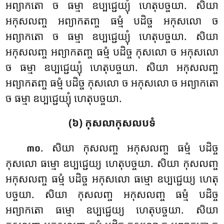
អព្យាកតោ ច ធម្មា ឧប្បជ្ជេយ្យុំ ហេតុបច្ចយា. សិយា
អកុសលញ្ច អព្យាកតញ្ច ធម្មំ បដិច្ច អកុសលោ ច
អព្យាកតោ ច ធម្មា ឧប្បជ្ជេយ្យុំ ហេតុបច្ចយា. សិយា
អកុសលញ្ច អព្យាកតញ្ច ធម្មំ បដិច្ច កុសលោ ច អកុសលោ
ច ធម្មា ឧប្បជ្ជេយ្យុំ ហេតុបច្ចយា. សិយា អកុសលញ្ច
អព្យាកតញ្ច ធម្មំ បដិច្ច កុសលោ ច អកុសលោ ច អព្យាកតោ
ច ធម្មា ឧប្បជ្ជេយ្យុំ ហេតុបច្ចយា.
(៦) កុសលាកុសលបទំ
. សិយា
កុសលញ្ច អកុសលញ្ច ធម្មំ បដិច្ច
៣០
កុសលោ ធម្មោ ឧប្បជ្ជេយ្យ ហេតុបច្ចយា. សិយា កុសលញ្ច
អកុសលញ្ច ធម្មំ បដិច្ច អកុសលោ ធម្មោ ឧប្បជ្ជេយ្យ ហេតុ
បច្ចយា. សិយា កុសលញ្ច អកុសលញ្ច ធម្មំ បដិច្ច
អព្យាកតោ ធម្មោ ឧប្បជ្ជេយ្យ ហេតុបច្ចយា. សិយា