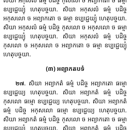
សិយា អកុសលំ ធម្មំ បដិច្ច កុសលោ ច អព្យាកតោ ច ធម្មា
ឧប្បជ្ជេយ្យុំ ហេតុបច្ចយា. សិយា អកុសលំ ធម្មំ បដិច្ច
អកុសលោ ច អព្យាកតោ ច ធម្មា ឧប្បជ្ជេយ្យុំ ហេតុបច្ចយា
.
សិយា អកុសលំ ធម្មំ បដិច្ច កុសលោ ច អកុសលោ ច ធម្មា
ឧប្បជ្ជេយ្យុំ ហេតុបច្ចយា. សិយា អកុសលំ ធម្មំ បដិច្ច
កុសលោ ច អកុសលោ ច អព្យាកតោ ច ធម្មា ឧប្បជ្ជេយ្យុំ
ហេតុបច្ចយា.
(៣) អព្យាកតបទំ
. សិយា អព្យាកតំ ធម្មំ បដិច្ច អព្យាកតោ ធម្មោ
២៧
ឧប្បជ្ជេយ្យ ហេតុបច្ចយា. សិយា អព្យាកតំ
ធម្មំ បដិច្ច
កុសលោ ធម្មោ ឧប្បជ្ជេយ្យ ហេតុបច្ចយា. សិយា អព្យាកតំ
ធម្មំ បដិច្ច អកុសលោ ធម្មោ ឧប្បជ្ជេយ្យ ហេតុបច្ចយា.
សិយា អព្យាកតំ ធម្មំ បដិច្ច កុសលោ ច អព្យាកតោ ច ធម្មា
ឧប្បជ្ជេយ្យុំ ហេតុបច្ចយា. សិយា អព្យាកតំ ធម្មំ បដិច្ច