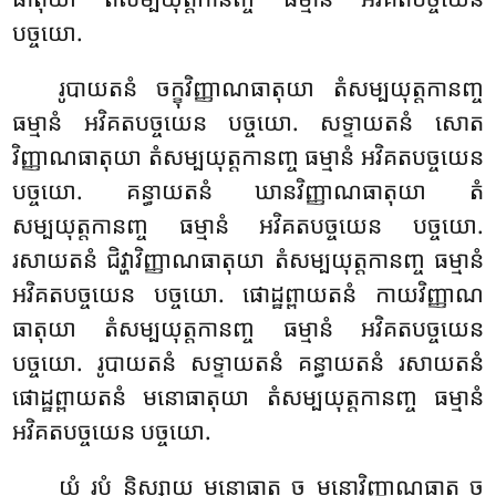
បច្ចយោ.
រូបាយតនំ
ចក្ខុវិញ្ញាណធាតុយា តំសម្បយុត្តកានញ្ច
ធម្មានំ អវិគតបច្ចយេន បច្ចយោ. សទ្ទាយតនំ សោត
វិញ្ញាណធាតុយា តំសម្បយុត្តកានញ្ច ធម្មានំ អវិគតបច្ចយេន
បច្ចយោ. គន្ធាយតនំ ឃានវិញ្ញាណធាតុយា តំ
សម្បយុត្តកានញ្ច ធម្មានំ អវិគតបច្ចយេន បច្ចយោ.
រសាយតនំ ជិវ្ហាវិញ្ញាណធាតុយា តំសម្បយុត្តកានញ្ច ធម្មានំ
អវិគតបច្ចយេន បច្ចយោ. ផោដ្ឋព្ពាយតនំ កាយវិញ្ញាណ
ធាតុយា តំសម្បយុត្តកានញ្ច ធម្មានំ អវិគតបច្ចយេន
បច្ចយោ. រូបាយតនំ សទ្ទាយតនំ គន្ធាយតនំ រសាយតនំ
ផោដ្ឋព្ពាយតនំ មនោធាតុយា តំសម្បយុត្តកានញ្ច ធម្មានំ
អវិគតបច្ចយេន បច្ចយោ.
យំ រូបំ និស្សាយ មនោធាតុ ច មនោវិញ្ញាណធាតុ ច