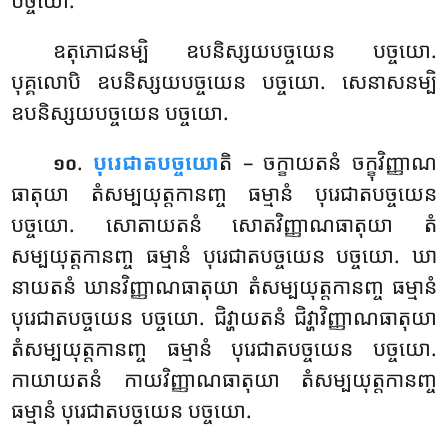
ឧតុភោជនម្បិ ឧបនិស្សយបច្ចយេន បច្ចយោ.
បុគ្គលោបិ ឧបនិស្សយបច្ចយេន បច្ចយោ. សេនាសនម្បិ
ឧបនិស្សយបច្ចយេន បច្ចយោ.
.
បុរេជាតបច្ចយោ
តិ – ចក្ខាយតនំ ចក្ខុវិញ្ញាណ
១០
ធាតុយា តំសម្បយុត្តកានញ្ច ធម្មានំ បុរេជាតបច្ចយេន
បច្ចយោ. សោតាយតនំ សោតវិញ្ញាណធាតុយា តំ
សម្បយុត្តកានញ្ច ធម្មានំ បុរេជាតបច្ចយេន បច្ចយោ. ឃា
នាយតនំ ឃានវិញ្ញាណធាតុយា តំសម្បយុត្តកានញ្ច ធម្មានំ
បុរេជាតបច្ចយេន
បច្ចយោ. ជិវ្ហាយតនំ ជិវ្ហាវិញ្ញាណធាតុយា
តំសម្បយុត្តកានញ្ច ធម្មានំ បុរេជាតបច្ចយេន បច្ចយោ.
កាយាយតនំ កាយវិញ្ញាណធាតុយា តំសម្បយុត្តកានញ្ច
ធម្មានំ បុរេជាតបច្ចយេន បច្ចយោ.