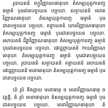
រូបាយតនំ ចក្ខុវិញ្ញាណធាតុយា តំសម្បយុត្តកានញ្ច
ធម្មានំ បុរេជាតបច្ចយេន បច្ចយោ. សទ្ទាយតនំ សោត
វិញ្ញាណធាតុយា តំសម្បយុត្តកានញ្ច ធម្មានំ បុរេ
ជាតបច្ចយេន បច្ចយោ. គន្ធាយតនំ ឃានវិញ្ញាណធាតុយា
តំសម្បយុត្តកានញ្ច ធម្មានំ បុរេជាតបច្ចយេន បច្ចយោ.
រសាយតនំ ជិវ្ហាវិញ្ញាណធាតុយា តំសម្បយុត្តកានញ្ច ធម្មានំ
បុរេជាតបច្ចយេន បច្ចយោ. ផោដ្ឋព្ពាយតនំ កាយវិញ្ញាណ
ធាតុយា តំសម្បយុត្តកានញ្ច ធម្មានំ បុរេជាតបច្ចយេន
បច្ចយោ. រូបាយតនំ
សទ្ទាយតនំ គន្ធាយតនំ រសាយតនំ
ផោដ្ឋព្ពាយតនំ មនោធាតុយា តំសម្បយុត្តកានញ្ច ធម្មានំ បុរេ
ជាតបច្ចយេន បច្ចយោ.
យំ រូបំ និស្សាយ មនោធាតុ ច មនោវិញ្ញាណធាតុ
ច
វត្តន្តិ, តំ រូបំ មនោធាតុយា តំសម្បយុត្តកានញ្ច ធម្មានំ បុរេ
ជាតបច្ចយេន បច្ចយោ. មនោវិញ្ញាណធាតុយា តំ