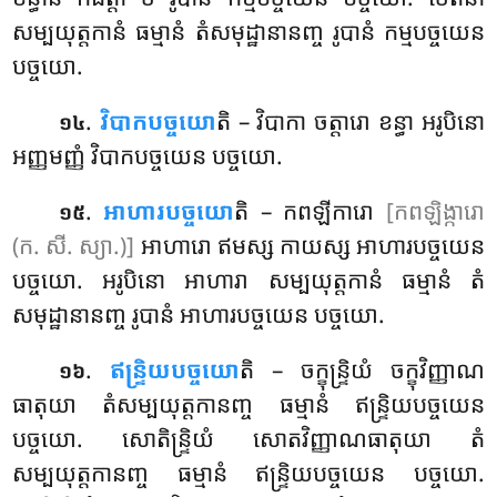
សម្បយុត្តកានំ ធម្មានំ តំសមុដ្ឋានានញ្ច រូបានំ កម្មបច្ចយេន
បច្ចយោ.
.
វិបាកបច្ចយោ
តិ
– វិបាកា ចត្តារោ ខន្ធា អរូបិនោ
១៤
អញ្ញមញ្ញំ វិបាកបច្ចយេន បច្ចយោ.
.
អាហារបច្ចយោ
តិ – កពឡីការោ
[កពឡិង្ការោ
១៥
(ក. សី. ស្យា.)]
អាហារោ ឥមស្ស កាយស្ស អាហារបច្ចយេន
បច្ចយោ. អរូបិនោ អាហារា សម្បយុត្តកានំ ធម្មានំ តំ
សមុដ្ឋានានញ្ច រូបានំ អាហារបច្ចយេន បច្ចយោ.
.
ឥន្ទ្រិយបច្ចយោ
តិ
– ចក្ខុន្ទ្រិយំ ចក្ខុវិញ្ញាណ
១៦
ធាតុយា តំសម្បយុត្តកានញ្ច ធម្មានំ ឥន្ទ្រិយបច្ចយេន
បច្ចយោ. សោតិន្ទ្រិយំ សោតវិញ្ញាណធាតុយា តំ
សម្បយុត្តកានញ្ច ធម្មានំ ឥន្ទ្រិយបច្ចយេន បច្ចយោ.