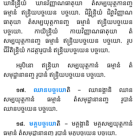
ឃានិន្ទ្រិយំ
ឃានវិញ្ញាណធាតុយា តំសម្បយុត្តកានញ្ច
ធម្មានំ ឥន្ទ្រិយបច្ចយេន បច្ចយោ. ជិវ្ហិន្ទ្រិយំ ជិវ្ហាវិញ្ញាណ
ធាតុយា តំសម្បយុត្តកានញ្ច ធម្មានំ ឥន្ទ្រិយបច្ចយេន
បច្ចយោ. កាយិន្ទ្រិយំ កាយវិញ្ញាណធាតុយា តំ
សម្បយុត្តកានញ្ច ធម្មានំ ឥន្ទ្រិយបច្ចយេន បច្ចយោ. រូប
ជីវិតិន្ទ្រិយំ កដត្តារូបានំ ឥន្ទ្រិយបច្ចយេន បច្ចយោ.
អរូបិនោ ឥន្ទ្រិយា សម្បយុត្តកានំ ធម្មានំ តំ
សមុដ្ឋានានញ្ច រូបានំ ឥន្ទ្រិយបច្ចយេន បច្ចយោ.
.
ឈានបច្ចយោ
តិ – ឈានង្គានិ ឈាន
១៧
សម្បយុត្តកានំ ធម្មានំ តំសមុដ្ឋានានញ្ច រូបានំ
ឈានបច្ចយេន បច្ចយោ.
.
មគ្គបច្ចយោ
តិ – មគ្គង្គានិ មគ្គសម្បយុត្តកានំ
១៨
ធម្មានំ តំសមុដ្ឋានានញ្ច រូបានំ មគ្គបច្ចយេន បច្ចយោ.