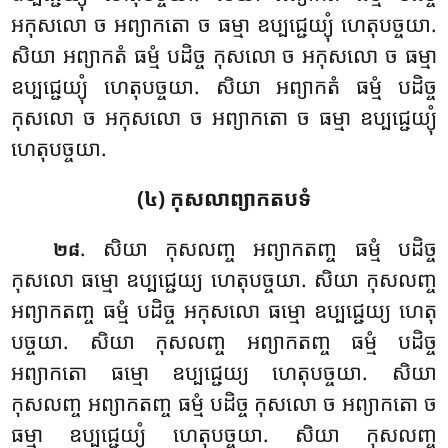
អកុសលោ ច អព្យាកតោ ច ធម្មា ឧប្បជ្ជេយ្យុំ ហេតុបច្ចយា.
សិយា អព្យាកតំ ធម្មំ បដិច្ច កុសលោ ច អកុសលោ ច ធម្មា
ឧប្បជ្ជេយ្យុំ ហេតុបច្ចយា. សិយា អព្យាកតំ ធម្មំ បដិច្ច
កុសលោ ច អកុសលោ ច អព្យាកតោ ច ធម្មា ឧប្បជ្ជេយ្យុំ
ហេតុបច្ចយា.
(៤) កុសលាព្យាកតបទំ
. សិយា កុសលញ្ច អព្យាកតញ្ច ធម្មំ បដិច្ច
២៨
កុសលោ ធម្មោ ឧប្បជ្ជេយ្យ ហេតុបច្ចយា. សិយា កុសលញ្ច
អព្យាកតញ្ច ធម្មំ បដិច្ច អកុសលោ ធម្មោ ឧប្បជ្ជេយ្យ ហេតុ
បច្ចយា. សិយា កុសលញ្ច អព្យាកតញ្ច ធម្មំ បដិច្ច
អព្យាកតោ ធម្មោ ឧប្បជ្ជេយ្យ ហេតុបច្ចយា. សិយា
កុសលញ្ច អព្យាកតញ្ច ធម្មំ បដិច្ច កុសលោ ច អព្យាកតោ ច
ធម្មា ឧប្បជ្ជេយ្យុំ ហេតុបច្ចយា. សិយា កុសលញ្ច