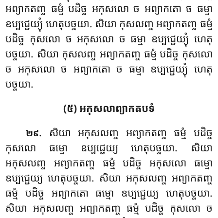
អព្យាកតញ្ច
ធម្មំ បដិច្ច អកុសលោ ច អព្យាកតោ ច ធម្មា
ឧប្បជ្ជេយ្យុំ ហេតុបច្ចយា. សិយា កុសលញ្ច អព្យាកតញ្ច ធម្មំ
បដិច្ច កុសលោ ច អកុសលោ ច ធម្មា ឧប្បជ្ជេយ្យុំ ហេតុ
បច្ចយា. សិយា កុសលញ្ច អព្យាកតញ្ច ធម្មំ បដិច្ច កុសលោ
ច អកុសលោ ច អព្យាកតោ ច ធម្មា ឧប្បជ្ជេយ្យុំ ហេតុ
បច្ចយា.
(៥) អកុសលាព្យាកតបទំ
. សិយា
អកុសលញ្ច អព្យាកតញ្ច ធម្មំ បដិច្ច
២៩
កុសលោ ធម្មោ ឧប្បជ្ជេយ្យ ហេតុបច្ចយា. សិយា
អកុសលញ្ច អព្យាកតញ្ច ធម្មំ បដិច្ច អកុសលោ ធម្មោ
ឧប្បជ្ជេយ្យ ហេតុបច្ចយា. សិយា អកុសលញ្ច អព្យាកតញ្ច
ធម្មំ បដិច្ច អព្យាកតោ ធម្មោ ឧប្បជ្ជេយ្យ ហេតុបច្ចយា.
សិយា អកុសលញ្ច អព្យាកតញ្ច ធម្មំ បដិច្ច កុសលោ ច