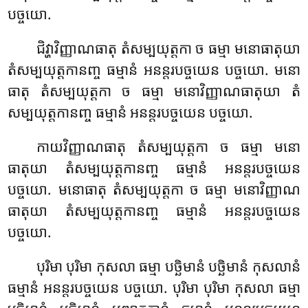
បច្ចយោ.
ជិវ្ហាវិញ្ញាណធាតុ តំសម្បយុត្តកា ច ធម្មា មនោធាតុយា
តំសម្បយុត្តកានញ្ច ធម្មានំ អនន្តរបច្ចយេន បច្ចយោ. មនោ
ធាតុ តំសម្បយុត្តកា ច ធម្មា មនោវិញ្ញាណធាតុយា តំ
សម្បយុត្តកានញ្ច ធម្មានំ អនន្តរបច្ចយេន បច្ចយោ.
កាយវិញ្ញាណធាតុ តំសម្បយុត្តកា ច ធម្មា មនោ
ធាតុយា តំសម្បយុត្តកានញ្ច ធម្មានំ អនន្តរបច្ចយេន
បច្ចយោ. មនោធាតុ តំសម្បយុត្តកា ច ធម្មា មនោវិញ្ញាណ
ធាតុយា តំសម្បយុត្តកានញ្ច ធម្មានំ អនន្តរបច្ចយេន
បច្ចយោ.
បុរិមា បុរិមា កុសលា ធម្មា បច្ឆិមានំ បច្ឆិមានំ កុសលានំ
ធម្មានំ អនន្តរបច្ចយេន បច្ចយោ. បុរិមា បុរិមា កុសលា ធម្មា