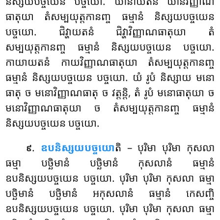
និស្សយបច្ចយេន បច្ចយោ. ឃានាយតនំ ឃានវិញ្ញាណ
ធាតុយា តំសម្បយុត្តកានញ្ច ធម្មានំ និស្សយបច្ចយេន
បច្ចយោ. ជិវ្ហាយតនំ ជិវ្ហាវិញ្ញាណធាតុយា តំ
សម្បយុត្តកានញ្ច ធម្មានំ និស្សយបច្ចយេន បច្ចយោ.
កាយាយតនំ កាយវិញ្ញាណធាតុយា តំសម្បយុត្តកានញ្ច
ធម្មានំ និស្សយបច្ចយេន បច្ចយោ. យំ រូបំ និស្សាយ មនោ
ធាតុ ច មនោវិញ្ញាណធាតុ ច វត្តន្តិ, តំ រូបំ មនោធាតុយា ច
មនោវិញ្ញាណធាតុយា ច តំសម្បយុត្តកានញ្ច ធម្មានំ
និស្សយបច្ចយេន បច្ចយោ.
.
ឧបនិស្សយបច្ចយោ
តិ – បុរិមា បុរិមា កុសលា
៩
ធម្មា បច្ឆិមានំ បច្ឆិមានំ កុសលានំ ធម្មានំ
ឧបនិស្សយបច្ចយេន បច្ចយោ. បុរិមា បុរិមា កុសលា
ធម្មា
បច្ឆិមានំ បច្ឆិមានំ អកុសលានំ ធម្មានំ កេសញ្ចិ
ឧបនិស្សយបច្ចយេន បច្ចយោ. បុរិមា បុរិមា កុសលា ធម្មា