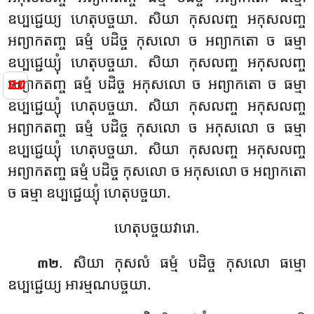
ឧប្បជ្ជេយ្យ
ហេតុបច្ចយា. សិយា កុសលញ្ច អកុសលញ្ច
អព្យាកតញ្ច ធម្មំ បដិច្ច កុសលោ ច អព្យាកតោ ច ធម្មា
ឧប្បជ្ជេយ្យុំ ហេតុបច្ចយា. សិយា កុសលញ្ច អកុសលញ្ច
📜
អព្យាកតញ្ច ធម្មំ បដិច្ច អកុសលោ ច អព្យាកតោ ច ធម្មា
ឧប្បជ្ជេយ្យុំ ហេតុបច្ចយា. សិយា កុសលញ្ច អកុសលញ្ច
អព្យាកតញ្ច ធម្មំ បដិច្ច កុសលោ ច អកុសលោ ច ធម្មា
ឧប្បជ្ជេយ្យុំ ហេតុបច្ចយា. សិយា កុសលញ្ច អកុសលញ្ច
អព្យាកតញ្ច ធម្មំ បដិច្ច កុសលោ ច អកុសលោ ច អព្យាកតោ
ច ធម្មា ឧប្បជ្ជេយ្យុំ ហេតុបច្ចយា.
ហេតុបច្ចយវារោ.
. សិយា កុសលំ ធម្មំ បដិច្ច កុសលោ ធម្មោ
៣២
ឧប្បជ្ជេយ្យ អារម្មណបច្ចយា
.