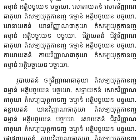
ធម្មានំ អត្ថិបច្ចយេន បច្ចយោ. សោតាយតនំ សោតវិញ្ញាណ
ធាតុយា តំសម្បយុត្តកានញ្ច ធម្មានំ អត្ថិបច្ចយេន បច្ចយោ.
ឃានាយតនំ ឃានវិញ្ញាណធាតុយា តំសម្បយុត្តកានញ្ច
ធម្មានំ អត្ថិបច្ចយេន បច្ចយោ. ជិវ្ហាយតនំ ជិវ្ហាវិញ្ញាណ
ធាតុយា តំសម្បយុត្តកានញ្ច ធម្មានំ អត្ថិបច្ចយេន បច្ចយោ.
កាយាយតនំ កាយវិញ្ញាណធាតុយា តំសម្បយុត្តកានញ្ច
ធម្មានំ អត្ថិបច្ចយេន បច្ចយោ.
រូបាយតនំ
ចក្ខុវិញ្ញាណធាតុយា តំសម្បយុត្តកានញ្ច
ធម្មានំ អត្ថិបច្ចយេន បច្ចយោ. សទ្ទាយតនំ សោតវិញ្ញាណ
ធាតុយា តំសម្បយុត្តកានញ្ច ធម្មានំ អត្ថិបច្ចយេន បច្ចយោ.
គន្ធាយតនំ ឃានវិញ្ញាណធាតុយា តំសម្បយុត្តកានញ្ច
ធម្មានំ អត្ថិបច្ចយេន បច្ចយោ. រសាយតនំ ជិវ្ហាវិញ្ញាណ
ធាតុយា តំសម្បយុត្តកានញ្ច ធម្មានំ អត្ថិបច្ចយេន បច្ចយោ.
ផោដ្ឋព្ពាយតនំ កាយវិញ្ញាណធាតុយា តំសម្បយុត្តកានញ្ច