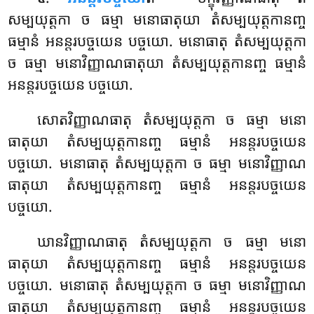
សម្បយុត្តកា ច ធម្មា មនោធាតុយា តំសម្បយុត្តកានញ្ច
ធម្មានំ អនន្តរបច្ចយេន បច្ចយោ. មនោធាតុ តំសម្បយុត្តកា
ច ធម្មា មនោវិញ្ញាណធាតុយា តំសម្បយុត្តកានញ្ច ធម្មានំ
អនន្តរបច្ចយេន បច្ចយោ.
សោតវិញ្ញាណធាតុ
តំសម្បយុត្តកា ច ធម្មា មនោ
ធាតុយា តំសម្បយុត្តកានញ្ច ធម្មានំ អនន្តរបច្ចយេន
បច្ចយោ. មនោធាតុ តំសម្បយុត្តកា ច ធម្មា មនោវិញ្ញាណ
ធាតុយា តំសម្បយុត្តកានញ្ច ធម្មានំ អនន្តរបច្ចយេន
បច្ចយោ.
ឃានវិញ្ញាណធាតុ
តំសម្បយុត្តកា ច ធម្មា មនោ
ធាតុយា តំសម្បយុត្តកានញ្ច ធម្មានំ អនន្តរបច្ចយេន
បច្ចយោ. មនោធាតុ តំសម្បយុត្តកា ច ធម្មា មនោវិញ្ញាណ
ធាតុយា តំសម្បយុត្តកានញ្ច ធម្មានំ អនន្តរបច្ចយេន