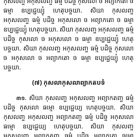
កុសលញ្ច
អកុសលញ្ច ធម្មំ បដិច្ច កុសលោ ច អព្យាកតោ ច
ធម្មា ឧប្បជ្ជេយ្យុំ ហេតុបច្ចយា. សិយា កុសលញ្ច
អកុសលញ្ច ធម្មំ បដិច្ច អកុសលោ ច អព្យាកតោ ច ធម្មា
ឧប្បជ្ជេយ្យុំ ហេតុបច្ចយា. សិយា កុសលញ្ច អកុសលញ្ច ធម្មំ
បដិច្ច កុសលោ ច អកុសលោ ច ធម្មា ឧប្បជ្ជេយ្យុំ ហេតុ
បច្ចយា. សិយា កុសលញ្ច អកុសលញ្ច ធម្មំ បដិច្ច កុសលោ
ច អកុសលោ ច អព្យាកតោ ច ធម្មា ឧប្បជ្ជេយ្យុំ ហេតុ
បច្ចយា.
(៧) កុសលាកុសលាព្យាកតបទំ
. សិយា កុសលញ្ច អកុសលញ្ច អព្យាកតញ្ច ធម្មំ
៣១
បដិច្ច កុសលោ ធម្មោ ឧប្បជ្ជេយ្យ ហេតុបច្ចយា. សិយា
កុសលញ្ច អកុសលញ្ច អព្យាកតញ្ច ធម្មំ បដិច្ច អកុសលោ
ធម្មោ ឧប្បជ្ជេយ្យ ហេតុបច្ចយា. សិយា កុសលញ្ច
អកុសលញ្ច អព្យាកតញ្ច ធម្មំ បដិច្ច អព្យាកតោ ធម្មោ