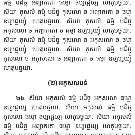
ធម្មំ បដិច្ច អព្យាកតោ ធម្មោ ឧប្បជ្ជេយ្យ ហេតុបច្ចយា.
សិយា កុសលំ ធម្មំ បដិច្ច កុសលោ ច អព្យាកតោ ច ធម្មា
ឧប្បជ្ជេយ្យុំ ហេតុបច្ចយា. សិយា កុសលំ ធម្មំ បដិច្ច
អកុសលោ ច អព្យាកតោ ច ធម្មា ឧប្បជ្ជេយ្យុំ ហេតុបច្ចយា.
សិយា កុសលំ ធម្មំ បដិច្ច កុសលោ ច អកុសលោ ច ធម្មា
ឧប្បជ្ជេយ្យុំ ហេតុបច្ចយា. សិយា កុសលំ ធម្មំ បដិច្ច
កុសលោ ច អកុសលោ ច អព្យាកតោ ច ធម្មា ឧប្បជ្ជេយ្យុំ
ហេតុបច្ចយា.
(២) អកុសលបទំ
. សិយា អកុសលំ ធម្មំ បដិច្ច អកុសលោ ធម្មោ
២៦
ឧប្បជ្ជេយ្យ ហេតុបច្ចយា. សិយា អកុសលំ ធម្មំ បដិច្ច
កុសលោ ធម្មោ ឧប្បជ្ជេយ្យ ហេតុបច្ចយា. សិយា អកុសលំ
ធម្មំ បដិច្ច អព្យាកតោ ធម្មោ ឧប្បជ្ជេយ្យ ហេតុបច្ចយា
.