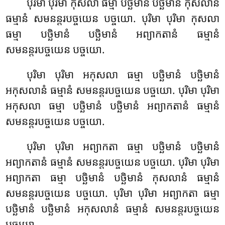
បុរិមា បុរិមា កុសលា ធម្មា បច្ឆិមានំ បច្ឆិមានំ កុសលានំ
ធម្មានំ សមនន្តរបច្ចយេន បច្ចយោ. បុរិមា បុរិមា កុសលា
ធម្មា បច្ឆិមានំ បច្ឆិមានំ អព្យាកតានំ ធម្មានំ
សមនន្តរបច្ចយេន បច្ចយោ.
បុរិមា បុរិមា អកុសលា ធម្មា បច្ឆិមានំ បច្ឆិមានំ
អកុសលានំ ធម្មានំ សមនន្តរបច្ចយេន
បច្ចយោ. បុរិមា បុរិមា
អកុសលា ធម្មា បច្ឆិមានំ បច្ឆិមានំ អព្យាកតានំ ធម្មានំ
សមនន្តរបច្ចយេន បច្ចយោ.
បុរិមា បុរិមា អព្យាកតា ធម្មា បច្ឆិមានំ បច្ឆិមានំ
អព្យាកតានំ ធម្មានំ សមនន្តរបច្ចយេន បច្ចយោ. បុរិមា បុរិមា
អព្យាកតា ធម្មា បច្ឆិមានំ បច្ឆិមានំ កុសលានំ ធម្មានំ
សមនន្តរបច្ចយេន បច្ចយោ. បុរិមា បុរិមា អព្យាកតា ធម្មា
បច្ឆិមានំ បច្ឆិមានំ អកុសលានំ ធម្មានំ សមនន្តរបច្ចយេន
បច្ចយោ.