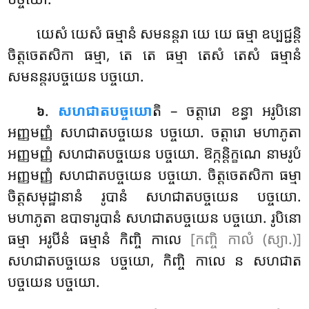
យេសំ
យេសំ ធម្មានំ សមនន្តរា យេ យេ ធម្មា ឧប្បជ្ជន្តិ
ចិត្តចេតសិកា ធម្មា, តេ តេ ធម្មា តេសំ តេសំ ធម្មានំ
សមនន្តរបច្ចយេន បច្ចយោ.
.
សហជាតបច្ចយោ
តិ
– ចត្តារោ ខន្ធា អរូបិនោ
៦
អញ្ញមញ្ញំ សហជាតបច្ចយេន បច្ចយោ. ចត្តារោ មហាភូតា
អញ្ញមញ្ញំ សហជាតបច្ចយេន បច្ចយោ. ឱក្កន្តិក្ខណេ នាមរូបំ
អញ្ញមញ្ញំ សហជាតបច្ចយេន បច្ចយោ. ចិត្តចេតសិកា ធម្មា
ចិត្តសមុដ្ឋានានំ រូបានំ សហជាតបច្ចយេន បច្ចយោ.
មហាភូតា ឧបាទារូបានំ សហជាតបច្ចយេន បច្ចយោ. រូបិនោ
ធម្មា អរូបីនំ ធម្មានំ កិញ្ចិ កាលេ
[កញ្ចិ កាលំ (ស្យា.)]
សហជាតបច្ចយេន បច្ចយោ, កិញ្ចិ កាលេ ន សហជាត
បច្ចយេន បច្ចយោ.