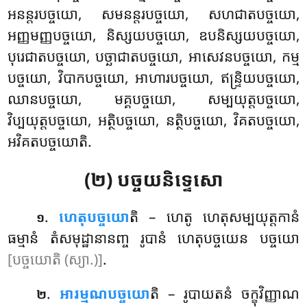
អនន្តរបច្ចយោ, សមនន្តរបច្ចយោ, សហជាតបច្ចយោ,
អញ្ញមញ្ញបច្ចយោ, និស្សយបច្ចយោ, ឧបនិស្សយបច្ចយោ,
បុរេជាតបច្ចយោ, បច្ឆាជាតបច្ចយោ, អាសេវនបច្ចយោ, កម្ម
បច្ចយោ, វិបាកបច្ចយោ, អាហារបច្ចយោ, ឥន្ទ្រិយបច្ចយោ,
ឈានបច្ចយោ, មគ្គបច្ចយោ, សម្បយុត្តបច្ចយោ,
វិប្បយុត្តបច្ចយោ, អត្ថិបច្ចយោ, នត្ថិបច្ចយោ, វិគតបច្ចយោ,
អវិគតបច្ចយោតិ.
(២) បច្ចយនិទ្ទេសោ
.
ហេតុបច្ចយោ
តិ
– ហេតូ ហេតុសម្បយុត្តកានំ
១
ធម្មានំ តំសមុដ្ឋានានញ្ច រូបានំ ហេតុបច្ចយេន បច្ចយោ
[បច្ចយោតិ (ស្យា.)]
.
.
អារម្មណបច្ចយោ
តិ – រូបាយតនំ ចក្ខុវិញ្ញាណ
២