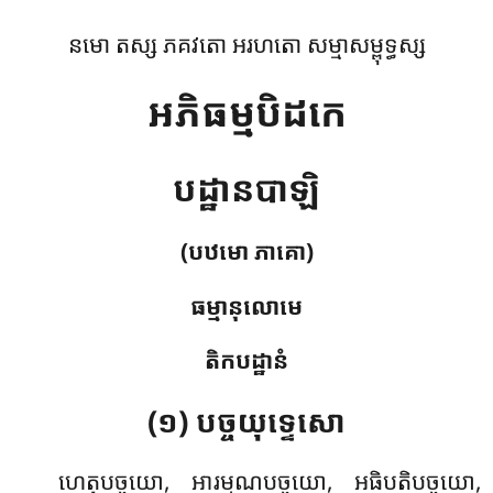
នមោ តស្ស ភគវតោ អរហតោ សម្មាសម្ពុទ្ធស្ស
អភិធម្មបិដកេ
បដ្ឋានបាឡិ
(បឋមោ ភាគោ)
ធម្មានុលោមេ
តិកបដ្ឋានំ
(១) បច្ចយុទ្ទេសោ
ហេតុបច្ចយោ
, អារម្មណបច្ចយោ, អធិបតិបច្ចយោ,