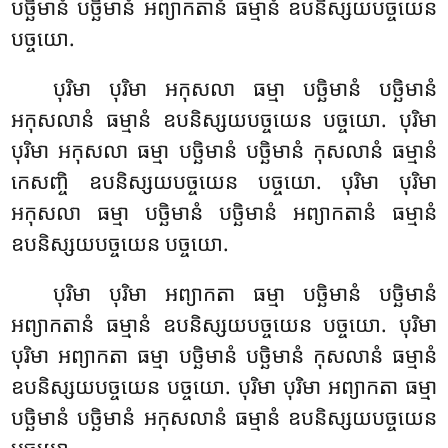
បច្ឆិមានំ បច្ឆិមានំ អព្យាកតានំ ធម្មានំ ឧបនិស្សយបច្ចយេន
បច្ចយោ.
បុរិមា បុរិមា អកុសលា ធម្មា បច្ឆិមានំ បច្ឆិមានំ
អកុសលានំ ធម្មានំ ឧបនិស្សយបច្ចយេន បច្ចយោ. បុរិមា
បុរិមា អកុសលា ធម្មា បច្ឆិមានំ បច្ឆិមានំ កុសលានំ ធម្មានំ
កេសញ្ចិ ឧបនិស្សយបច្ចយេន បច្ចយោ. បុរិមា បុរិមា
អកុសលា ធម្មា បច្ឆិមានំ បច្ឆិមានំ អព្យាកតានំ ធម្មានំ
ឧបនិស្សយបច្ចយេន បច្ចយោ.
បុរិមា បុរិមា អព្យាកតា ធម្មា បច្ឆិមានំ បច្ឆិមានំ
អព្យាកតានំ ធម្មានំ ឧបនិស្សយបច្ចយេន បច្ចយោ
. បុរិមា
បុរិមា អព្យាកតា ធម្មា បច្ឆិមានំ បច្ឆិមានំ កុសលានំ ធម្មានំ
ឧបនិស្សយបច្ចយេន បច្ចយោ. បុរិមា បុរិមា អព្យាកតា ធម្មា
បច្ឆិមានំ បច្ឆិមានំ អកុសលានំ ធម្មានំ ឧបនិស្សយបច្ចយេន
បច្ចយោ.