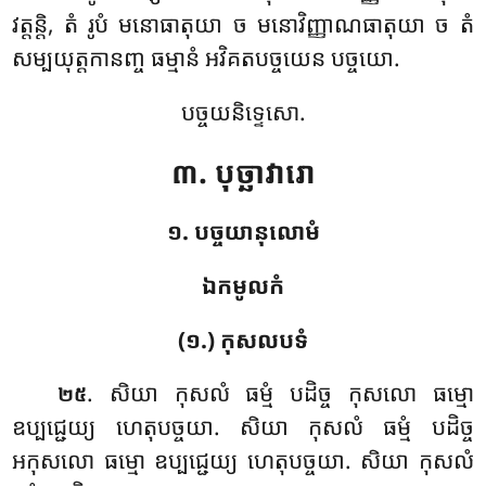
វត្តន្តិ, តំ រូបំ មនោធាតុយា ច មនោវិញ្ញាណធាតុយា ច តំ
សម្បយុត្តកានញ្ច ធម្មានំ អវិគតបច្ចយេន បច្ចយោ.
បច្ចយនិទ្ទេសោ.
៣. បុច្ឆាវារោ
១. បច្ចយានុលោមំ
ឯកមូលកំ
(១.) កុសលបទំ
. សិយា
កុសលំ ធម្មំ បដិច្ច កុសលោ ធម្មោ
២៥
ឧប្បជ្ជេយ្យ ហេតុបច្ចយា. សិយា កុសលំ ធម្មំ បដិច្ច
អកុសលោ ធម្មោ ឧប្បជ្ជេយ្យ ហេតុបច្ចយា. សិយា កុសលំ