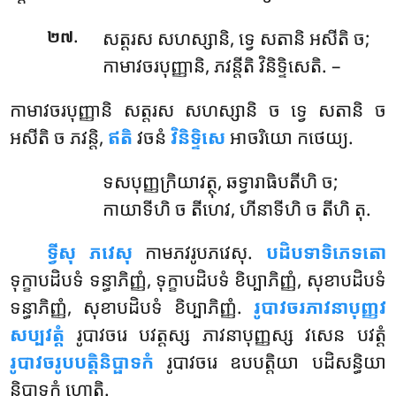
.
សត្តរស សហស្សានិ, ទ្វេ សតានិ អសីតិ ច;
២៧
កាមាវចរបុញ្ញានិ, ភវន្តីតិ វិនិទ្ទិសេតិ. –
កាមាវចរបុញ្ញានិ សត្តរស សហស្សានិ ច ទ្វេ សតានិ ច
អសីតិ ច ភវន្តិ,
ឥតិ
វចនំ
វិនិទ្ទិសេ
អាចរិយោ កថេយ្យ.
ទសបុញ្ញក្រិយាវត្ថុ, ឆទ្វារាធិបតីហិ ច;
កាយាទីហិ ច តីហេវ, ហីនាទីហិ ច តីហិ តុ.
ទ្វីសុ
ភវេសុ
កាមភវរូបភវេសុ.
បដិបទាទិភេទតោ
ទុក្ខាបដិបទំ ទន្ធាភិញ្ញំ, ទុក្ខាបដិបទំ ខិប្បាភិញ្ញំ, សុខាបដិបទំ
ទន្ធាភិញ្ញំ, សុខាបដិបទំ ខិប្បាភិញ្ញំ.
រូបាវចរភាវនាបុញ្ញវ
សប្បវត្តំ
រូបាវចរេ បវត្តស្ស ភាវនាបុញ្ញស្ស វសេន បវត្តំ
រូបាវចរូបបត្តិនិប្ផាទកំ
រូបាវចរេ ឧបបត្តិយា បដិសន្ធិយា
និប្ផាទកំ ហោតិ.