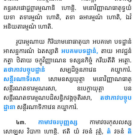
គន្ធរសផោដ្ឋព្ពារម្មណានិ ហោន្តិ. មនោវិញ្ញាណធាតុទ្វយំ
យទា តទារម្មណំ ហោតិ, តទា ឆអារម្មណំ ហោតិ, ឯវំ
អនិយតារម្មណំ ហោតិ.
រូបារម្មណាយ កិរិយាមនោធាតុយា អបគមោ បទដ្ឋានំ
អាសន្នការណំ ឯតស្សាតិ
អបគមបទដ្ឋានំ,
តាយ អាវជ្ជនំ
កត្វា ឋិតាយ ចក្ខុវិញ្ញាណេន ទស្សនកិច្ចំ ករីយតីតិ អត្ថោ.
តថាភាវបច្ចុបដ្ឋានំ
សម្បដិច្ឆនភាវេន គយ្ហាការំ.
សន្តីរណាទិរសា
សោមនស្សយុត្តា មនោវិញ្ញាណធាតុ
សន្តីរណតទារម្មណរសា, ឧបេក្ខាយុត្តា បន
សន្តីរណតទារម្មណបដិសន្ធិភវង្គចុតិរសា,
តថាភាវបច្ចុប
ដ្ឋានា
សន្តីរណាទិភាវេន គយ្ហាការំ.
.
កាមាវចរបុញ្ញស្ស
កាមាវចរកុសលស្ស
៤៣
សោឡស វិបាកា ហោន្តិ. ឥតិ យំ វចនំ វុត្តំ,
តំ
វចនំ
តិ