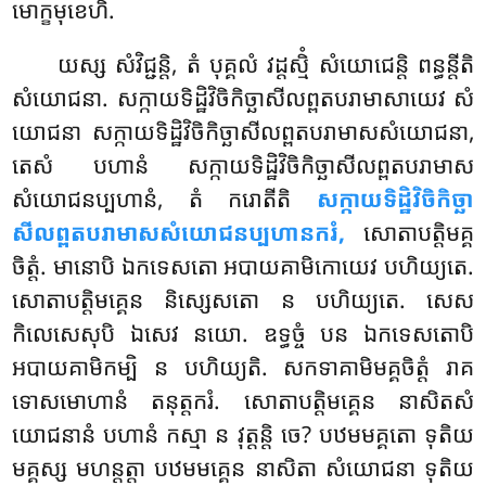
មោក្ខមុខេហិ.
យស្ស សំវិជ្ជន្តិ, តំ បុគ្គលំ វដ្ដស្មិំ សំយោជេន្តិ ពន្ធន្តីតិ
សំយោជនា. សក្កាយទិដ្ឋិវិចិកិច្ឆាសីលព្ពតបរាមាសាយេវ សំ
យោជនា សក្កាយទិដ្ឋិវិចិកិច្ឆាសីលព្ពតបរាមាសសំយោជនា,
តេសំ បហានំ សក្កាយទិដ្ឋិវិចិកិច្ឆាសីលព្ពតបរាមាស
សំយោជនប្បហានំ, តំ ករោតីតិ
សក្កាយទិដ្ឋិវិចិកិច្ឆា
សីលព្ពតបរាមាសសំយោជនប្បហានករំ,
សោតាបត្តិមគ្គ
ចិត្តំ. មានោបិ ឯកទេសតោ អបាយគាមិកោយេវ បហិយ្យតេ.
សោតាបត្តិមគ្គេន និស្សេសតោ ន បហិយ្យតេ. សេស
កិលេសេសុបិ
ឯសេវ នយោ. ឧទ្ធច្ចំ បន ឯកទេសតោបិ
អបាយគាមិកម្បិ ន បហិយ្យតិ. សកទាគាមិមគ្គចិត្តំ រាគ
ទោសមោហានំ តនុត្តករំ. សោតាបត្តិមគ្គេន នាសិតសំ
យោជនានំ បហានំ កស្មា ន វុត្តន្តិ ចេ? បឋមមគ្គតោ ទុតិយ
មគ្គស្ស មហន្តត្តា បឋមមគ្គេន នាសិតា សំយោជនា ទុតិយ