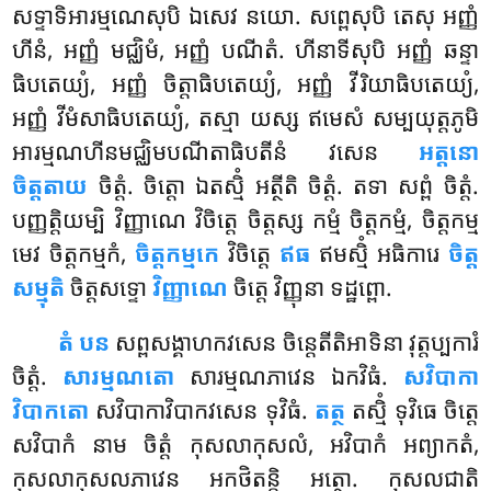
សទ្ទាទិអារម្មណេសុបិ ឯសេវ នយោ. សព្ពេសុបិ តេសុ អញ្ញំ
ហីនំ, អញ្ញំ មជ្ឈិមំ, អញ្ញំ បណីតំ. ហីនាទីសុបិ អញ្ញំ ឆន្ទា
ធិបតេយ្យំ, អញ្ញំ ចិត្តាធិបតេយ្យំ, អញ្ញំ វីរិយាធិបតេយ្យំ,
អញ្ញំ វីមំសាធិបតេយ្យំ, តស្មា យស្ស ឥមេសំ សម្បយុត្តភូមិ
អារម្មណហីនមជ្ឈិមបណីតាធិបតីនំ វសេន
អត្តនោ
ចិត្តតាយ
ចិត្តំ. ចិត្តោ ឯតស្មិំ អត្ថីតិ ចិត្តំ. តទា សព្ពំ ចិត្តំ.
បញ្ញត្តិយម្បិ វិញ្ញាណេ វិចិត្តេ ចិត្តស្ស កម្មំ ចិត្តកម្មំ, ចិត្តកម្ម
មេវ ចិត្តកម្មកំ,
ចិត្តកម្មកេ
វិចិត្តេ
ឥធ
ឥមស្មិំ អធិការេ
ចិត្ត
សម្មុតិ
ចិត្តសទ្ទោ
វិញ្ញាណេ
ចិត្តេ វិញ្ញុនា ទដ្ឋព្ពោ.
តំ បន
សព្ពសង្គាហកវសេន ចិន្តេតីតិអាទិនា វុត្តប្បការំ
ចិត្តំ.
សារម្មណតោ
សារម្មណភាវេន ឯកវិធំ.
សវិបាកា
វិបាកតោ
សវិបាកាវិបាកវសេន ទុវិធំ.
តត្ថ
តស្មិំ ទុវិធេ ចិត្តេ
សវិបាកំ នាម ចិត្តំ កុសលាកុសលំ, អវិបាកំ អព្យាកតំ,
កុសលាកុសលភាវេន អកថិតន្តិ អត្ថោ. កុសលជាតិ