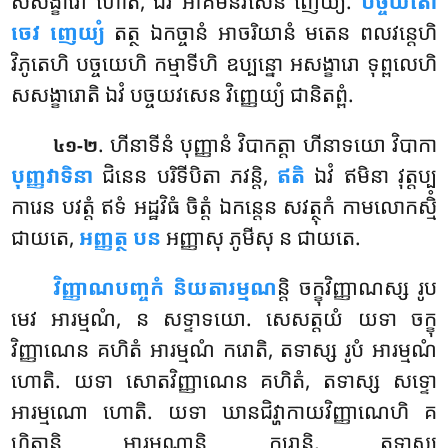
សសង្ខារោ ហោតិ, ឯវំ អាគមនវសេន ញេយ្យំ.
បច្ចយតោ
ចេវ ញេយ្យំ
តត្ថ ឯកច្ចានំ
អាចរិយានំ មតេន ពលវន្តេហិ
វិភូតេហិ បច្ចយេហិ កម្មាទីហិ ឧប្បន្នោ អសង្ខារោ ទុព្ពលេហិ
សសង្ខារោតិ ឯវំ បច្ចយវសេន វិញ្ញេយ្យំ ជានិតព្ពំ.
. ហីនាទីនំ បុញ្ញានំ វិបាកត្តា ហីនាទយោ វិបាកា
៤១-២
បុញ្ញវាទិនា
ជិនេន បរិទីបិតា ភវន្តិ,
ឥតិ
ឯវំ ឥមិនា វុត្តប្ប
ការេន បវត្តំ ឥទំ អដ្ឋវិធំ ចិត្តំ ឯកន្តេន សវត្ថុកំ កាមលោកស្មិំ
ជាយតេ,
អញ្ញត្ថ បន
អញ្ញាសុ ភូមីសុ ន ជាយតេ.
វិញ្ញាណបញ្ចកំ និយតារម្មណ
ន្តិ ចក្ខុវិញ្ញាណស្ស រូប
មេវ អារម្មណំ, ន សទ្ទាទយោ. សេសត្តយំ យទា ចក្ខុ
វិញ្ញាណេន គហិតំ អារម្មណំ ករោតិ, តទាស្ស រូបំ អារម្មណំ
ហោតិ. យទា សោតវិញ្ញាណេន គហិតំ, តទាស្ស សទ្ទោ
អារម្មណោ ហោតិ. យទា ឃានជិវ្ហាកាយវិញ្ញាណេហិ គ
ហិតានិ អារម្មណានិ ករោន្តិ, តទាស្ស