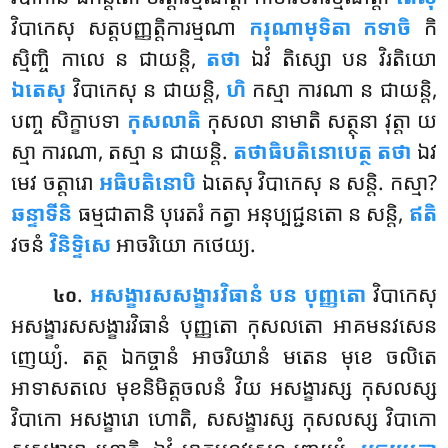
វិបាកេសុ សត្តបញ្ញត្តិការម្មណា
ករុណាមុទិតា កទាចិ
កិ
ស្មិញ្ចិ កាលេ ន ជាយន្តិ,
តថា
ឯវំ តិស្សោ បន វិរតិយោ
ឯតេសុ
វិបាកេសុ ន ជាយន្តិ,
ហិ
កស្មា ការណា ន ជាយន្តិ,
បញ្ច សិក្ខាបទា
កុសលាតិ
កុសលា នាមាតិ សត្ថុនា វុត្តា យ
ស្មា ការណា, តស្មា ន ជាយន្តិ.
តថាធិបតិនោបេត្ថ តថា
ឯវ
មេវ ចត្តារោ
អធិបតិនោបិ
ឯតេសុ វិបាកេសុ ន សន្តិ. កស្មា
?
ឆន្ទាទីនិ
ធម្មជាតានិ បុរេតរំ កត្វា អនុប្បជ្ជនតោ ន សន្តិ,
ឥតិ
វចនំ
វិនិទ្ទិសេ
អាចរិយោ កថេយ្យ.
.
អសង្ខារសសង្ខារវិធានំ បន បុញ្ញតោ
វិបាកេសុ
៤០
អសង្ខារសសង្ខារវិធានំ បុញ្ញតោ កុសលតោ អាគមនវសេន
ញេយ្យំ. តត្ថ ឯកច្ចានំ អាចរិយានំ មតេន មុខេ ចលិតេ
អាទាសតលេ មុខនិមិត្តចលនំ វិយ អសង្ខារស្ស កុសលស្ស
វិបាកោ អសង្ខារោ ហោតិ, សសង្ខារស្ស កុសលស្ស វិបាកោ