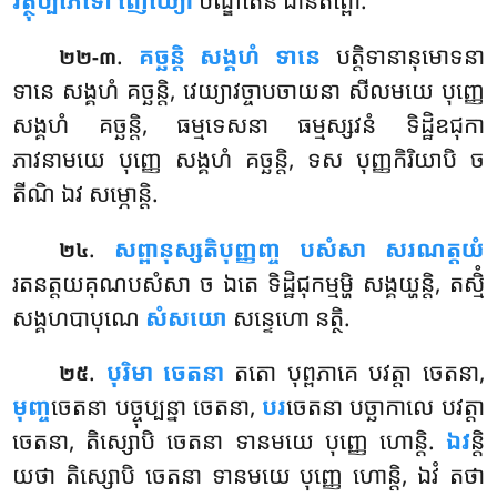
.
គច្ឆន្តិ សង្គហំ ទានេ
បត្តិទានានុមោទនា
២២-៣
ទានេ សង្គហំ គច្ឆន្តិ, វេយ្យាវច្ចាបចាយនា សីលមយេ បុញ្ញេ
សង្គហំ គច្ឆន្តិ, ធម្មទេសនា ធម្មស្សវនំ ទិដ្ឋិឧជុកា
ភាវនាមយេ បុញ្ញេ សង្គហំ គច្ឆន្តិ, ទស បុញ្ញកិរិយាបិ ច
តីណិ ឯវ សម្ភោន្តិ.
.
សព្ពានុស្សតិបុញ្ញញ្ច បសំសា សរណត្តយំ
២៤
រតនត្តយគុណបសំសា ច ឯតេ ទិដ្ឋិជុកម្មម្ហិ សង្គយ្ហន្តិ, តស្មិំ
សង្គហបាបុណេ
សំសយោ
សន្ទេហោ នត្ថិ.
.
បុរិមា ចេតនា
តតោ បុព្ពភាគេ បវត្តា ចេតនា,
២៥
មុញ្ច
ចេតនា បច្ចុប្បន្នា ចេតនា,
បរ
ចេតនា បច្ឆាកាលេ បវត្តា
ចេតនា, តិស្សោបិ ចេតនា ទានមយេ បុញ្ញេ ហោន្តិ.
ឯវ
ន្តិ
យថា តិស្សោបិ ចេតនា ទានមយេ បុញ្ញេ ហោន្តិ, ឯវំ តថា