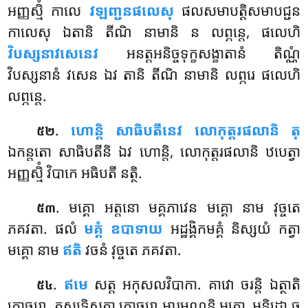
អញ្ញស្មិំ កាលេ
វឡញ្ជនផលេសុ
ផលសមាបត្តិសមាបជ្ជន
កាលេសុ ឯតានិ តីណិ នាមានិ ន លព្ភន្តេ, ផលេហិ
វិបស្សនាវសេនេវ
អនត្តអនិច្ចទុក្ខសង្ខាតានំ
តិណ្ណំ
វិបស្សនានំ វសេន ឯវ តានិ តីណិ នាមានិ លព្ភរេ ផលេហិ
លព្ភន្តេ.
.
ហោន្តិ
សាធិបតីនេវ លោកុត្តរផលានិ តុ
៥២
ឯកន្តតោ សាធិបតីនិ ឯវ ហោន្តិ, លោកុត្តរផលានិ ឋបេត្វា
អញ្ញស្មិំ វិបាកេ អធិបតី នត្ថិ.
. មគ្គោ អត្តនោ មគ្គភាវេន មគ្គោ នាម វុច្ចតេ
៥៣
ភគវតា. ផលំ
មគ្គំ ឧបាទាយ
អដ្ឋង្គិកមគ្គំ និស្សយំ កត្វា
មគ្គោ នាម
ឥតិ
វចនំ វុច្ចតេ ភគវតា.
.
ឥមេ
សត្ត អកុសលវិបាកា. គាវោ ចរន្តិ ឯត្ថាតិ
៥៤
គោចរោ, តស្សទិសត្តា គោចរោ អារម្មណន្តិ អត្ថោ, អនិដ្ឋោ ច