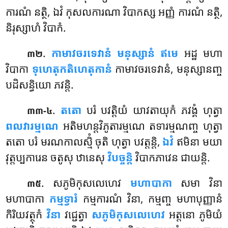
ការណំ នត្ថិ, ឯវំ កុសលការណា វិបាកស្ស អញ្ញំ ការណំ នត្ថិ,
និរុស្សាហំ វិបាកំ.
.
កាមាវចរទេវានំ មនុស្សានំ ឥមេ
អដ្ឋ មហា
៣២
វិបាកា
ទុហេតុកតិហេតុកានំ
កាមាវចរទេវានំ, មនុស្សានញ្ច
បដិសន្ធិយោ ភវន្តិ.
.
តតោ
បរំ បវត្តិយំ យាវតាយុកំ ភវង្គំ ហុត្វា
៣៣-៤
ពលវារម្មណេ
អតិមហន្តវិភូតារម្មណេ
តទារម្មណញ្ច ហុត្វា
តតោ បរំ មរណកាលស្មិំ ចុតិ ហុត្វា បវត្តន្តិ
,
ឯវំ
ឥមិនា មយា
វុត្តប្បការេន ចតូសុ ឋានេសុ
វិបច្ចន្តិ
វិបាកភាវេន ជាយន្តិ.
. សភូមិកុសលេហេវ
មហាបាកា
សមា វិនា
៣៥
មហាបាកា
កម្មទ្វារំ
កម្មការណំ វិនា, កម្មញ្ច មហាបុញ្ញានំ
កិរិយវត្ថុកំ
វិនា
វជ្ជេត្វា
សភូមិកុសលេហេវ
អត្តនោ ភូមិយំ