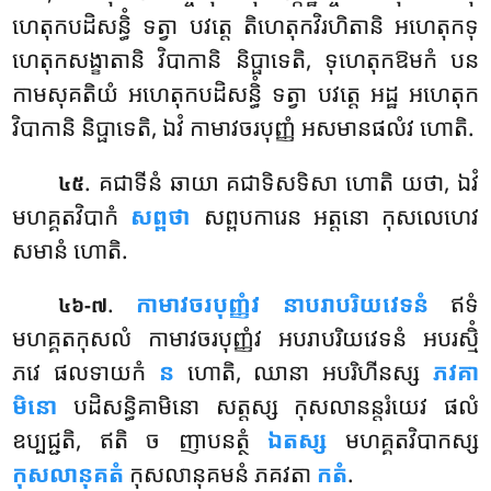
ហេតុកបដិសន្ធិំ ទត្វា បវត្តេ តិហេតុកវិរហិតានិ អហេតុកទុ
ហេតុកសង្ខាតានិ វិបាកានិ និប្ផាទេតិ, ទុហេតុកឱមកំ បន
កាមសុគតិយំ អហេតុកបដិសន្ធិំ ទត្វា បវត្តេ អដ្ឋ អហេតុក
វិបាកានិ និប្ផាទេតិ, ឯវំ កាមាវចរបុញ្ញំ អសមានផលំវ ហោតិ.
. គជាទីនំ
ឆាយា គជាទិសទិសា ហោតិ យថា, ឯវំ
៤៥
មហគ្គតវិបាកំ
សព្ពថា
សព្ពបការេន អត្តនោ កុសលេហេវ
សមានំ ហោតិ.
.
កាមាវចរបុញ្ញំវ នាបរាបរិយវេទនំ
ឥទំ
៤៦-៧
មហគ្គតកុសលំ កាមាវចរបុញ្ញំវ អបរាបរិយវេទនំ អបរស្មិំ
ភវេ ផលទាយកំ
ន
ហោតិ, ឈានា អបរិហីនស្ស
ភវគា
មិនោ
បដិសន្ធិគាមិនោ សត្តស្ស កុសលានន្តរំយេវ ផលំ
ឧប្បជ្ជតិ, ឥតិ ច ញាបនត្ថំ
ឯតស្ស
មហគ្គតវិបាកស្ស
កុសលានុគតំ
កុសលានុគមនំ ភគវតា
កតំ
.