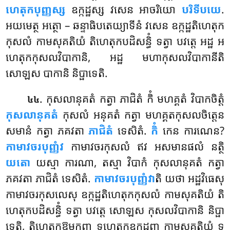
ហេតុកបុញ្ញស្ស
ឧក្កដ្ឋស្ស វសេន អាចរិយោ
បរិទីបយេ
.
អយមេត្ថ អត្ថោ – ឆន្ទាធិបតេយ្យាទីនំ វសេន ឧក្កដ្ឋតិហេតុក
កុសលំ កាមសុគតិយំ តិហេតុកបដិសន្ធិំ ទត្វា បវត្តេ អដ្ឋ អ
ហេតុកកុសលវិបាកានិ, អដ្ឋ មហាកុសលវិបាកានីតិ
សោឡស បាកានិ និប្ផាទេតិ.
. កុសលានុគតំ កត្វា ភាជិតំ កិំ មហគ្គតំ វិបាកចិត្តំ
៤៤
កុសលានុគតំ
កុសលំ អនុគតំ កត្វា មហគ្គតកុសលចិត្តេន
សមានំ កត្វា ភគវតា
ភាជិតំ
ទេសិតំ.
កិំ
កេន ការណេន?
កាមាវចរបុញ្ញំវ
កាមាវចរកុសលំ ឥវ អសមានផលំ នត្ថិ
យតោ
យស្មា ការណា, តស្មា
វិបាកំ កុសលានុគតំ កត្វា
ភគវតា ភាជិតំ ទេសិតំ.
កាមាវចរបុញ្ញំវា
តិ យថា អដ្ឋវិធេសុ
កាមាវចរកុសលេសុ ឧក្កដ្ឋតិហេតុកកុសលំ កាមសុគតិយំ តិ
ហេតុកបដិសន្ធិំ ទត្វា បវត្តេ សោឡស កុសលវិបាកានិ និប្ផា
ទេតិ, តិហេតុកឱមកញ្ច ទុហេតុកឧក្កដ្ឋញ្ច កាមសុគតិយំ ទុ