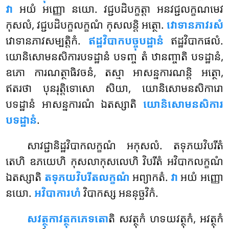
វា
អយំ អញ្ញោ នយោ. វជ្ជបដិបក្ខត្តា អនវជ្ជលក្ខណមេវ
កុសលំ, វជ្ជបដិបក្ខលក្ខណំ កុសលន្តិ អត្ថោ.
វោទានភាវរសំ
វោទានភាវសម្បត្តិកំ.
ឥដ្ឋវិបាកបច្ចុបដ្ឋានំ
ឥដ្ឋវិបាកផលំ.
យោនិសោមនសិការបទដ្ឋានំ បទញ្ច តំ ឋានញ្ចាតិ បទដ្ឋានំ,
ឧភោ ការណត្ថាធិវចនំ, តស្មា អាសន្នការណន្តិ អត្ថោ,
ឥតរថា បុនរុត្តិទោសោ សិយា, យោនិសោមនសិការោ
បទដ្ឋានំ អាសន្នការណំ ឯតស្សាតិ
យោនិសោមនសិការ
បទដ្ឋានំ
.
សាវជ្ជានិដ្ឋវិបាកលក្ខណំ
អកុសលំ. តទុភយវិបរីតំ
តេហិ ឧភយេហិ កុសលាកុសលេហិ វិបរីតំ អវិបាកលក្ខណំ
ឯតស្សាតិ
តទុភយវិបរីតលក្ខណំ
អព្យាកតំ.
វា
អយំ អញ្ញោ
នយោ.
អវិបាការហំ
វិបាកស្ស អននុច្ឆវិកំ.
សវត្ថុកាវត្ថុកភេទតោ
តិ សវត្ថុកំ ហទយវត្ថុកំ, អវត្ថុកំ