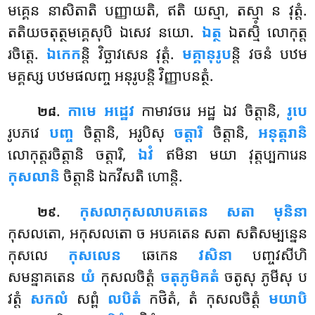
មគ្គេន នាសិតាតិ បញ្ញាយតិ, ឥតិ យស្មា, តស្មា ន វុត្តំ.
តតិយចតុត្ថមគ្គេសុបិ ឯសេវ នយោ.
ឯត្ថ
ឯតស្មិំ លោកុត្ត
រចិត្តេ.
ឯកេក
ន្តិ វិច្ឆាវសេន វុត្តំ.
មគ្គានុរូប
ន្តិ វចនំ បឋម
មគ្គស្ស បឋមផលញ្ច អនុរូបន្តិ វិញ្ញាបនត្ថំ.
.
កាមេ អដ្ឋេវ
កាមាវចរេ អដ្ឋ ឯវ ចិត្តានិ,
រូបេ
២៨
រូបភវេ
បញ្ច
ចិត្តានិ, អរូបិសុ
ចត្តារិ
ចិត្តានិ,
អនុត្តរានិ
លោកុត្តរចិត្តានិ ចត្តារិ,
ឯវំ
ឥមិនា មយា វុត្តប្បការេន
កុសលានិ
ចិត្តានិ ឯកវីសតិ ហោន្តិ.
.
កុសលាកុសលាបគតេន
សតា មុនិនា
២៩
កុសលតោ, អកុសលតោ ច អបគតេន សតា សតិសម្បន្នេន
កុសលេ
កុសលេន
ឆេកេន
វសិនា
បញ្ចវសីហិ
សមន្នាគតេន
យំ
កុសលចិត្តំ
ចតុភូមិគតំ
ចតូសុ ភូមីសុ ប
វត្តំ
សកលំ
សព្ពំ
លបិតំ
កថិតំ, តំ កុសលចិត្តំ
មយាបិ