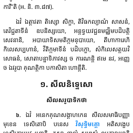
ការី’’តិ (អ. និ. ៣.៨៧).
ឯវំ ឯត្តាវតា តិស្សោ សិក្ខា, តិវិធកល្យាណំ សាសនំ,
តេវិជ្ជតាទីនំ ឧបនិស្សយោ, អន្តទ្វយវជ្ជនមជ្ឈិមបដិបត្តិ
សេវនានិ, អបាយាទិសមតិក្កមនុបាយោ, តីហាការេហិ
កិលេសប្បហានំ, វីតិក្កមាទីនំ បដិបក្ខោ, សំកិលេសត្តយវិ
សោធនំ, សោតាបន្នាទិភាវស្ស ច ការណន្តិ ឥមេ នវ, អញ្ញេ
ច ឯវរូបា គុណត្តិកា បកាសិតា ហោន្តីតិ.
១. សីលនិទ្ទេសោ
សីលសរូបាទិកថា
. ឯវំ
អនេកគុណសង្គាហកេន សីលសមាធិបញ្ញា
៦
មុខេន ទេសិតោបិ បនេស
វិសុទ្ធិមគ្គោ
អតិសង្ខេប