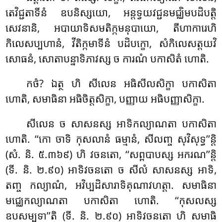
តេវិជ្ជតាទីនំ ឧបនិស្សយោ, អន្តទ្វយវជ្ជនមជ្ឈិមបដិបត្តិ
សេវនានិ, អបាយាទិសមតិក្កមនុបាយោ, តីហាការេហិ
កិលេសប្បហានំ, វីតិក្កមាទីនំ បដិបក្ខោ, សំកិលេសត្តយវិ
សោធនំ, សោតាបន្នាទិភាវស្ស ច ការណំ បកាសិតំ ហោតិ.
កថំ? ឯត្ថ ហិ សីលេន អធិសីលសិក្ខា បកាសិតា
ហោតិ, សមាធិនា អធិចិត្តសិក្ខា, បញ្ញាយ អធិបញ្ញាសិក្ខា.
សីលេន ច សាសនស្ស អាទិកល្យាណតា បកាសិតា
ហោតិ. ‘‘កោ ចាទិ កុសលានំ ធម្មានំ, សីលញ្ច សុវិសុទ្ធ’’ន្តិ
(សំ. និ. ៥.៣៦៩) ហិ វចនតោ, ‘‘សព្ពបាបស្ស អករណ’’ន្តិ
(ទី. និ. ២.៩០) អាទិវចនតោ ច សីលំ សាសនស្ស អាទិ,
តញ្ច កល្យាណំ, អវិប្បដិសារាទិគុណាវហត្តា. សមាធិនា
មជ្ឈេកល្យាណតា បកាសិតា ហោតិ. ‘‘កុសលស្ស
ឧបសម្បទា’’តិ (ទី. និ. ២.៩០) អាទិវចនតោ ហិ សមាធិ