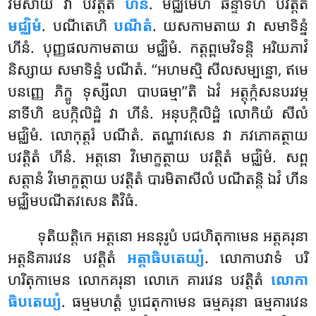
វីមំសាយ វា បវត្តិតំ
ហីនំ
. មជ្ឈិមេហិ ឆន្ទាទីហិ បវត្តិតំ
មជ្ឈិមំ
. បណីតេហិ
បណីតំ
. យសកាមតាយ វា សមាទិន្នំ
ហីនំ. បុញ្ញផលកាមតាយ មជ្ឈិមំ. កត្តព្ពមេវិទន្តិ អរិយភាវំ
និស្សាយ សមាទិន្នំ បណីតំ. ‘‘អហមស្មិ សីលសម្បន្នោ, ឥមេ
បនញ្ញេ ភិក្ខូ ទុស្សីលា បាបធម្មា’’តិ ឯវំ អត្តុក្កំសនបរវម្ភ
នាទីហិ ឧបក្កិលិដ្ឋំ វា ហីនំ. អនុបក្កិលិដ្ឋំ លោកិយំ សីលំ
មជ្ឈិមំ. លោកុត្តរំ បណីតំ. តណ្ហាវសេន វា ភវភោគត្ថាយ
បវត្តិតំ ហីនំ. អត្តនោ វិមោក្ខត្ថាយ បវត្តិតំ មជ្ឈិមំ. សព្ព
សត្តានំ វិមោក្ខត្ថាយ បវត្តិតំ បារមិតាសីលំ បណីតន្តិ ឯវំ ហីន
មជ្ឈិមបណីតវសេន តិវិធំ.
ទុតិយត្តិកេ
អត្តនោ អននុរូបំ បជហិតុកាមេន អត្តគរុនា
អត្តនិគារវេន បវត្តិតំ
អត្តាធិបតេយ្យំ
. លោកាបវាទំ បរិ
ហរិតុកាមេន លោកគរុនា លោកេ គារវេន បវត្តិតំ
លោកា
ធិបតេយ្យំ
. ធម្មមហត្តំ បូជេតុកាមេន ធម្មគរុនា ធម្មគារវេន