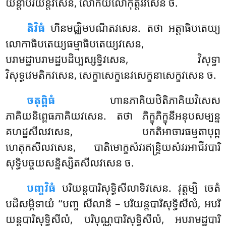
យន្តាបរិយន្តវសេន, លោកិយលោកុត្តរវសេន ច.
តិវិធំ
ហីនមជ្ឈិមបណីតវសេន. តថា អត្តាធិបតេយ្យ
លោកាធិបតេយ្យធម្មាធិបតេយ្យវសេន,
បរាមដ្ឋាបរាមដ្ឋបដិប្បស្សទ្ធិវសេន, វិសុទ្ធា
វិសុទ្ធវេមតិកវសេន, សេក្ខាសេក្ខនេវសេក្ខនាសេក្ខវសេន ច.
ចតុព្ពិធំ
ហានភាគិយឋិតិភាគិយវិសេស
ភាគិយនិព្ពេធភាគិយវសេន. តថា ភិក្ខុភិក្ខុនីអនុបសម្បន្ន
គហដ្ឋសីលវសេន, បកតិអាចារធម្មតាបុព្ព
ហេតុកសីលវសេន, បាតិមោក្ខសំវរឥន្ទ្រិយសំវរអាជីវបារិ
សុទ្ធិបច្ចយសន្និស្សិតសីលវសេន ច.
បញ្ចវិធំ
បរិយន្តបារិសុទ្ធិសីលាទិវសេន. វុត្តម្បិ ចេតំ
បដិសម្ភិទាយំ ‘‘បញ្ច សីលានិ – បរិយន្តបារិសុទ្ធិសីលំ, អបរិ
យន្តបារិសុទ្ធិសីលំ, បរិបុណ្ណបារិសុទ្ធិសីលំ, អបរាមដ្ឋបារិ