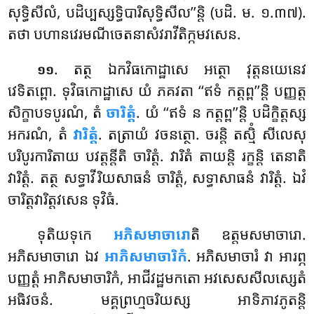
សុទ្ធិសីលំ, បដិប្បស្សទ្ធិបារិសុទ្ធិសីល’’ន្តិ (បដិ. ម. ១.៣៧).
តថា បហានវេរមណីចេតនាសំវរាវីតិក្កមវសេន.
. តត្ថ ឯកវិធកោដ្ឋាសេ អត្ថោ វុត្តនយេនេវ
១១
វេទិតព្ពោ. ទុវិធកោដ្ឋាសេ យំ ភគវតា ‘‘ឥទំ កត្តព្ព’’ន្តិ បញ្ញត្ត
សិក្ខាបទបូរណំ, តំ
ចារិត្តំ
. យំ ‘‘ឥទំ ន កត្តព្ព’’ន្តិ បដិក្ខិត្តស្ស
អករណំ, តំ
វារិត្តំ
. តត្រាយំ វចនត្ថោ. ចរន្តិ តស្មិំ សីលេសុ
បរិបូរការិតាយ បវត្តន្តីតិ ចារិត្តំ. វារិតំ តាយន្តិ រក្ខន្តិ តេនាតិ
វារិត្តំ. តត្ថ សទ្ធាវីរិយសាធនំ ចារិត្តំ, សទ្ធាសាធនំ វារិត្តំ. ឯវំ
ចារិត្តវារិត្តវសេន ទុវិធំ.
ទុតិយទុកេ
អភិសមាចារោ
តិ ឧត្តមសមាចារោ.
អភិសមាចារោ ឯវ
អាភិសមាចារិកំ
. អភិសមាចារំ វា អារព្ភ
បញ្ញត្តំ អាភិសមាចារិកំ, អាជីវដ្ឋមកតោ អវសេសសីលស្សេតំ
អធិវចនំ. មគ្គព្រហ្មចរិយស្ស អាទិភាវភូតន្តិ