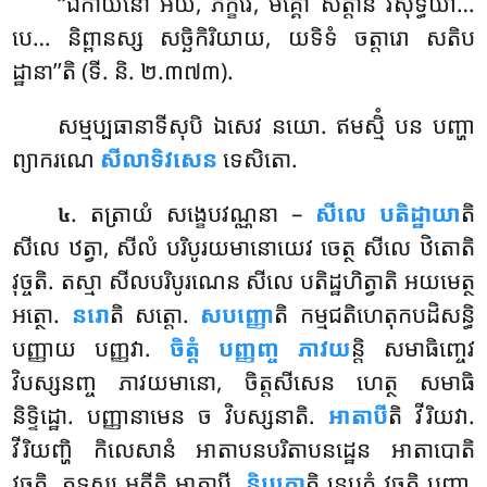
‘‘ឯកាយនោ អយំ, ភិក្ខវេ, មគ្គោ សត្តានំ វិសុទ្ធិយា…
បេ… និព្ពានស្ស សច្ឆិកិរិយាយ, យទិទំ ចត្តារោ សតិប
ដ្ឋានា’’តិ (ទី. និ. ២.៣៧៣).
សម្មប្បធានាទីសុបិ ឯសេវ នយោ. ឥមស្មិំ បន បញ្ហា
ព្យាករណេ
សីលាទិវសេន
ទេសិតោ.
. តត្រាយំ សង្ខេបវណ្ណនា –
សីលេ បតិដ្ឋាយា
តិ
៤
សីលេ ឋត្វា, សីលំ បរិបូរយមានោយេវ ចេត្ថ សីលេ ឋិតោតិ
វុច្ចតិ. តស្មា សីលបរិបូរណេន សីលេ បតិដ្ឋហិត្វាតិ អយមេត្ថ
អត្ថោ.
នរោ
តិ សត្តោ.
សបញ្ញោ
តិ កម្មជតិហេតុកបដិសន្ធិ
បញ្ញាយ បញ្ញវា.
ចិត្តំ បញ្ញញ្ច ភាវយ
ន្តិ សមាធិញ្ចេវ
វិបស្សនញ្ច ភាវយមានោ, ចិត្តសីសេន ហេត្ថ សមាធិ
និទ្ទិដ្ឋោ. បញ្ញានាមេន ច វិបស្សនាតិ.
អាតាបី
តិ វីរិយវា.
វីរិយញ្ហិ កិលេសានំ អាតាបនបរិតាបនដ្ឋេន អាតាបោតិ
វុច្ចតិ. តទស្ស អត្ថីតិ អាតាបី.
និបកោ
តិ នេបក្កំ វុច្ចតិ បញ្ញា,