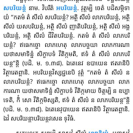
សបរិយន្តំ
នាម. វិបរីតំ
អបរិយន្តំ
. វុត្តម្បិ ចេតំ បដិសម្ភិទា
យំ ‘‘កតមំ តំ សីលំ សបរិយន្តំ? អត្ថិ សីលំ លាភបរិយន្តំ, អត្ថិ
សីលំ យសបរិយន្តំ, អត្ថិ
សីលំ ញាតិបរិយន្តំ, អត្ថិ សីលំ អង្គ
បរិយន្តំ, អត្ថិ សីលំ ជីវិតបរិយន្តំ. កតមំ តំ សីលំ លាភបរិ
យន្តំ? ឥធេកច្ចោ លាភហេតុ លាភបច្ចយា លាភការណា
យថាសមាទិន្នំ សិក្ខាបទំ វីតិក្កមតិ, ឥទំ តំ សីលំ លាភបរិ
យន្ត’’ន្តិ (បដិ. ម. ១.៣៨). ឯតេនេវ ឧបាយេន ឥតរានិបិ
វិត្ថារេតព្ពានិ. អបរិយន្តវិស្សជ្ជនេបិ វុត្តំ ‘‘កតមំ តំ សីលំ ន
លាភបរិយន្តំ? ឥធេកច្ចោ លាភហេតុ លាភបច្ចយា លាភ
ការណា យថាសមាទិន្នំ សិក្ខាបទំ វីតិក្កមាយ ចិត្តម្បិ ន ឧប្បា
ទេតិ, កិំ សោ វីតិក្កមិស្សតិ, ឥទំ តំ សីលំ ន លាភបរិយន្ត’’ន្តិ
(បដិ. ម. ១.៣៨). ឯតេនេវុបាយេន ឥតរានិបិ វិត្ថារេតព្ពានិ.
ឯវំ សបរិយន្តាបរិយន្តវសេន ទុវិធំ.