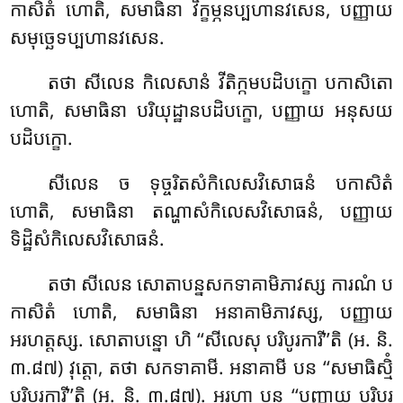
កាសិតំ ហោតិ, សមាធិនា វិក្ខម្ភនប្បហានវសេន, បញ្ញាយ
សមុច្ឆេទប្បហានវសេន.
តថា សីលេន កិលេសានំ វីតិក្កមបដិបក្ខោ បកាសិតោ
ហោតិ, សមាធិនា បរិយុដ្ឋានបដិបក្ខោ, បញ្ញាយ អនុសយ
បដិបក្ខោ.
សីលេន ច ទុច្ចរិតសំកិលេសវិសោធនំ បកាសិតំ
ហោតិ, សមាធិនា តណ្ហាសំកិលេសវិសោធនំ, បញ្ញាយ
ទិដ្ឋិសំកិលេសវិសោធនំ.
តថា សីលេន សោតាបន្នសកទាគាមិភាវស្ស ការណំ ប
កាសិតំ ហោតិ, សមាធិនា អនាគាមិភាវស្ស, បញ្ញាយ
អរហត្តស្ស. សោតាបន្នោ ហិ ‘‘សីលេសុ បរិបូរការី’’តិ (អ. និ.
៣.៨៧) វុត្តោ, តថា សកទាគាមី. អនាគាមី
បន ‘‘សមាធិស្មិំ
បរិបូរការី’’តិ (អ. និ. ៣.៨៧). អរហា បន ‘‘បញ្ញាយ បរិបូរ