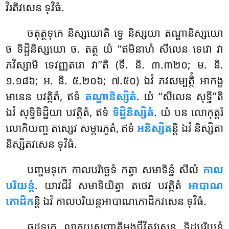
វិរតិវសេន ទុវិធំ.
ចតុត្ថទុកេ និស្សយោតិ ទ្វេ និស្សយា តណ្ហានិស្សយោ
ច ទិដ្ឋិនិស្សយោ ច. តត្ថ យំ ‘‘ឥមិនាហំ សីលេន ទេវោ វា
ភវិស្សាមិ ទេវញ្ញតរោ វា’’តិ (ទី. និ. ៣.៣២០; ម. និ.
១.១៨៦; អ. និ. ៥.២០៦; ៧.៥០) ឯវំ
ភវសម្បត្តិំ អាកង្ខ
មានេន បវត្តិតំ, ឥទំ
តណ្ហានិស្សិតំ
. យំ ‘‘សីលេន សុទ្ធី’’តិ
ឯវំ សុទ្ធិទិដ្ឋិយា បវត្តិតំ, ឥទំ
ទិដ្ឋិនិស្សិតំ
. យំ បន លោកុត្តរំ
លោកិយញ្ច តស្សេវ សម្ភារភូតំ, ឥទំ
អនិស្សិត
ន្តិ ឯវំ និស្សិតា
និស្សិតវសេន ទុវិធំ.
បញ្ចមទុកេ កាលបរិច្ឆេទំ កត្វា សមាទិន្នំ សីលំ
កាល
បរិយន្តំ
. យាវជីវំ សមាទិយិត្វា តថេវ បវត្តិតំ
អាបាណ
កោដិក
ន្តិ ឯវំ កាលបរិយន្តអាបាណកោដិកវសេន ទុវិធំ.
ឆដ្ឋទុកេ លាភយសញាតិអង្គជីវិតវសេន ទិដ្ឋបរិយន្តំ