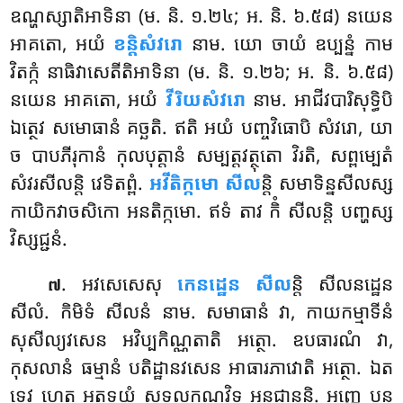
ឧណ្ហស្សាតិអាទិនា (ម. និ. ១.២៤; អ. និ. ៦.៥៨) នយេន
អាគតោ, អយំ
ខន្តិសំវរោ
នាម. យោ ចាយំ ឧប្បន្នំ កាម
វិតក្កំ នាធិវាសេតីតិអាទិនា (ម. និ. ១.២៦; អ. និ. ៦.៥៨)
នយេន អាគតោ, អយំ
វីរិយសំវរោ
នាម. អាជីវបារិសុទ្ធិបិ
ឯត្ថេវ សមោធានំ គច្ឆតិ. ឥតិ អយំ បញ្ចវិធោបិ សំវរោ, យា
ច បាបភីរុកានំ កុលបុត្តានំ សម្បត្តវត្ថុតោ វិរតិ, សព្ពម្បេតំ
សំវរសីលន្តិ វេទិតព្ពំ.
អវីតិក្កមោ សីល
ន្តិ សមាទិន្នសីលស្ស
កាយិកវាចសិកោ អនតិក្កមោ. ឥទំ តាវ កិំ សីលន្តិ បញ្ហស្ស
វិស្សជ្ជនំ.
. អវសេសេសុ
កេនដ្ឋេន សីល
ន្តិ សីលនដ្ឋេន
៧
សីលំ. កិមិទំ សីលនំ នាម. សមាធានំ វា, កាយកម្មាទីនំ
សុសីល្យវសេន អវិប្បកិណ្ណតាតិ អត្ថោ. ឧបធារណំ វា,
កុសលានំ ធម្មានំ បតិដ្ឋានវសេន អាធារភាវោតិ អត្ថោ. ឯត
ទេវ ហេត្ថ អត្ថទ្វយំ សទ្ទលក្ខណវិទូ អនុជានន្តិ. អញ្ញេ បន