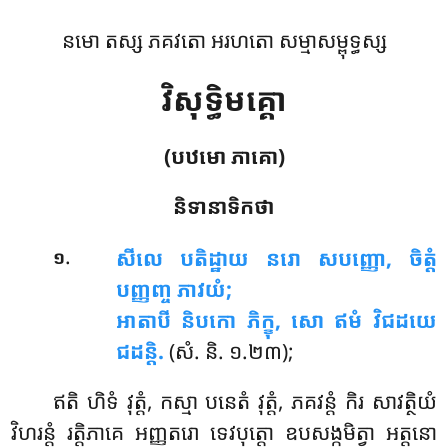
នមោ តស្ស ភគវតោ អរហតោ សម្មាសម្ពុទ្ធស្ស
វិសុទ្ធិមគ្គោ
(បឋមោ ភាគោ)
និទានាទិកថា
.
សីលេ
បតិដ្ឋាយ នរោ សបញ្ញោ, ចិត្តំ
១
បញ្ញញ្ច ភាវយំ;
អាតាបី និបកោ ភិក្ខុ, សោ ឥមំ វិជដយេ
ជដន្តិ.
(សំ. និ. ១.២៣);
ឥតិ ហិទំ វុត្តំ, កស្មា បនេតំ វុត្តំ, ភគវន្តំ កិរ សាវត្ថិយំ
វិហរន្តំ រត្តិភាគេ អញ្ញតរោ ទេវបុត្តោ ឧបសង្កមិត្វា អត្តនោ