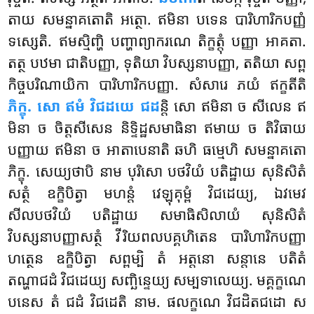
តាយ សមន្នាគតោតិ អត្ថោ. ឥមិនា បទេន បារិហារិកបញ្ញំ
ទស្សេតិ. ឥមស្មិញ្ហិ បញ្ហាព្យាករណេ តិក្ខត្តុំ បញ្ញា អាគតា.
តត្ថ បឋមា ជាតិបញ្ញា, ទុតិយា វិបស្សនាបញ្ញា, តតិយា សព្ព
កិច្ចបរិណាយិកា បារិហារិកបញ្ញា. សំសារេ ភយំ ឥក្ខតីតិ
ភិក្ខុ. សោ ឥមំ វិជដយេ ជដ
ន្តិ សោ ឥមិនា ច សីលេន ឥ
មិនា ច ចិត្តសីសេន និទ្ទិដ្ឋសមាធិនា ឥមាយ ច តិវិធាយ
បញ្ញាយ ឥមិនា ច អាតាបេនាតិ ឆហិ ធម្មេហិ សមន្នាគតោ
ភិក្ខុ. សេយ្យថាបិ នាម បុរិសោ បថវិយំ បតិដ្ឋាយ
សុនិសិតំ
សត្ថំ ឧក្ខិបិត្វា មហន្តំ វេឡុគុម្ពំ វិជដេយ្យ, ឯវមេវ
សីលបថវិយំ បតិដ្ឋាយ សមាធិសិលាយំ សុនិសិតំ
វិបស្សនាបញ្ញាសត្ថំ វីរិយពលបគ្គហិតេន បារិហារិកបញ្ញា
ហត្ថេន ឧក្ខិបិត្វា សព្ពម្បិ តំ អត្តនោ សន្តានេ បតិតំ
តណ្ហាជដំ វិជដេយ្យ សញ្ឆិន្ទេយ្យ សម្បទាលេយ្យ. មគ្គក្ខណេ
បនេស តំ ជដំ វិជដេតិ នាម. ផលក្ខណេ វិជដិតជដោ ស