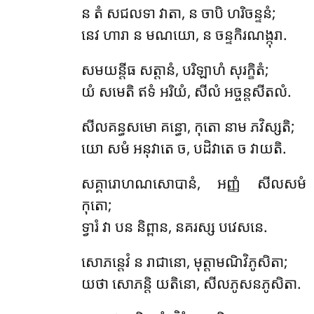
ន តំ សជលទា វាតា, ន ចាបិ ហរិចន្ទនំ;
នេវ ហារា ន មណយោ, ន ចន្ទកិរណង្កុរា.
សមយន្តីធ សត្តានំ, បរិឡាហំ សុរក្ខិតំ;
យំ សមេតិ ឥទំ អរិយំ, សីលំ អច្ចន្តសីតលំ.
សីលគន្ធសមោ គន្ធោ, កុតោ នាម ភវិស្សតិ;
យោ សមំ អនុវាតេ ច, បដិវាតេ ច វាយតិ.
សគ្គារោហណសោបានំ
, អញ្ញំ សីលសមំ
កុតោ;
ទ្វារំ វា បន និព្ពាន, នគរស្ស បវេសនេ.
សោភន្តេវំ ន រាជានោ, មុត្តាមណិវិភូសិតា;
យថា សោភន្តិ យតិនោ, សីលភូសនភូសិតា.