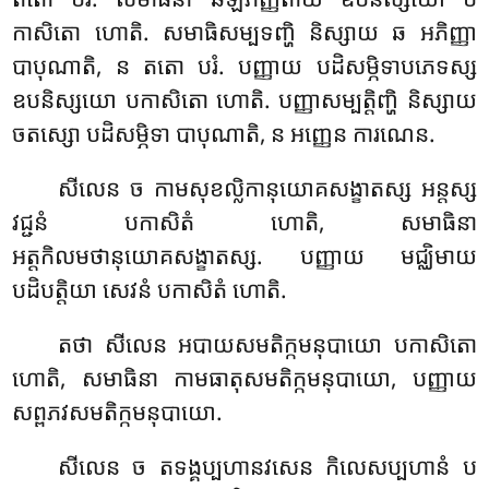
កាសិតោ ហោតិ. សមាធិសម្បទញ្ហិ និស្សាយ ឆ អភិញ្ញា
បាបុណាតិ, ន តតោ បរំ. បញ្ញាយ បដិសម្ភិទាបភេទស្ស
ឧបនិស្សយោ បកាសិតោ ហោតិ. បញ្ញាសម្បត្តិញ្ហិ និស្សាយ
ចតស្សោ បដិសម្ភិទា បាបុណាតិ, ន អញ្ញេន ការណេន.
សីលេន ច កាមសុខល្លិកានុយោគសង្ខាតស្ស អន្តស្ស
វជ្ជនំ បកាសិតំ ហោតិ, សមាធិនា
អត្តកិលមថានុយោគសង្ខាតស្ស. បញ្ញាយ មជ្ឈិមាយ
បដិបត្តិយា សេវនំ បកាសិតំ ហោតិ.
តថា សីលេន អបាយសមតិក្កមនុបាយោ បកាសិតោ
ហោតិ, សមាធិនា កាមធាតុសមតិក្កមនុបាយោ, បញ្ញាយ
សព្ពភវសមតិក្កមនុបាយោ.
សីលេន ច តទង្គប្បហានវសេន កិលេសប្បហានំ ប