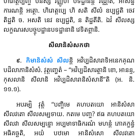
ហិរោត្តប្បញ្ច បនស្ស វិញ្ញូហិ បទដ្ឋានន្តិ វណ្ណិតំ, អាសន្ន
ការណន្តិ អត្ថោ. ហិរោត្តប្បេ ហិ សតិ សីលំ ឧប្បជ្ជតិ ចេវ
តិដ្ឋតិ ច. អសតិ នេវ ឧប្បជ្ជតិ, ន តិដ្ឋតីតិ. ឯវំ សីលស្ស
លក្ខណរសបច្ចុបដ្ឋានបទដ្ឋានានិ វេទិតព្ពានិ.
សីលានិសំសកថា
.
កិមានិសំសំ សីល
ន្តិ អវិប្បដិសារាទិអនេកគុណ
៩
បដិលាភានិសំសំ. វុត្តញ្ហេតំ – ‘‘អវិប្បដិសារត្ថានិ ខោ, អានន្ទ,
កុសលានិ សីលានិ អវិប្បដិសារានិសំសានី’’តិ (អ. និ.
១១.១).
អបរម្បិ វុត្តំ ‘‘បញ្ចិមេ គហបតយោ អានិសំសា
សីលវតោ សីលសម្បទាយ. កតមេ បញ្ច? ឥធ គហបតយោ
សីលវា សីលសម្បន្នោ អប្បមាទាធិករណំ មហន្តំ ភោគក្ខន្ធំ
អធិគច្ឆតិ, អយំ បឋមោ អានិសំសោ សីលវតោ