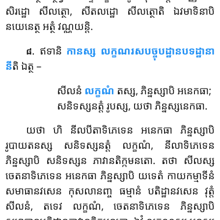
សិរដ្ឋោ សីលត្ថោ, សីតលដ្ឋោ សីលត្ថោតិ ឯវមាទិនាបិ
នយេនេត្ថ អត្ថំ វណ្ណយន្តិ.
. ឥទានិ
កានស្ស លក្ខណរសបច្ចុបដ្ឋានបទដ្ឋានា
៨
នី
តិ ឯត្ថ –
សីលនំ
លក្ខណំ
តស្ស, ភិន្នស្សាបិ អនេកធា;
សនិទស្សនត្តំ រូបស្ស, យថា ភិន្នស្សនេកធា.
យថា ហិ នីលបីតាទិភេទេន អនេកធា ភិន្នស្សាបិ
រូបាយតនស្ស សនិទស្សនត្តំ លក្ខណំ, នីលាទិភេទេន
ភិន្នស្សាបិ សនិទស្សន ភាវានតិក្កមនតោ. តថា សីលស្ស
ចេតនាទិភេទេន អនេកធា ភិន្នស្សាបិ យទេតំ កាយកម្មាទីនំ
សមាធានវសេន កុសលានញ្ច ធម្មានំ បតិដ្ឋានវសេន វុត្តំ
សីលនំ, តទេវ លក្ខណំ, ចេតនាទិភេទេន ភិន្នស្សាបិ