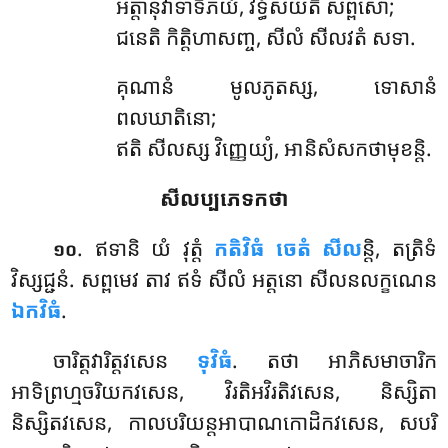
អត្តានុវាទាទិភយំ, វិទ្ធំសយតិ សព្ពសោ;
ជនេតិ កិត្តិហាសញ្ច, សីលំ សីលវតំ សទា.
គុណានំ
មូលភូតស្ស, ទោសានំ
ពលឃាតិនោ;
ឥតិ សីលស្ស វិញ្ញេយ្យំ, អានិសំសកថាមុខន្តិ.
សីលប្បភេទកថា
. ឥទានិ យំ វុត្តំ
កតិវិធំ ចេតំ សីល
ន្តិ, តត្រិទំ
១០
វិស្សជ្ជនំ. សព្ពមេវ តាវ ឥទំ សីលំ អត្តនោ សីលនលក្ខណេន
ឯកវិធំ
.
ចារិត្តវារិត្តវសេន
ទុវិធំ
. តថា អាភិសមាចារិក
អាទិព្រហ្មចរិយកវសេន, វិរតិអវិរតិវសេន, និស្សិតា
និស្សិតវសេន, កាលបរិយន្តអាបាណកោដិកវសេន, សបរិ