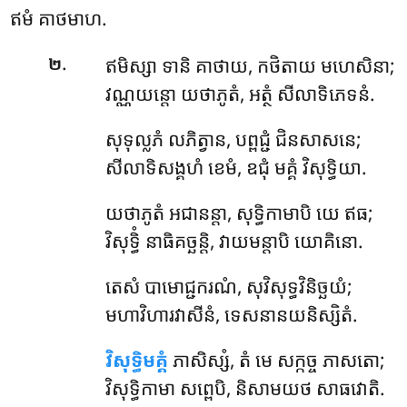
ឥមំ គាថមាហ.
.
ឥមិស្សា ទានិ គាថាយ, កថិតាយ មហេសិនា;
២
វណ្ណយន្តោ យថាភូតំ, អត្ថំ សីលាទិភេទនំ.
សុទុល្លភំ លភិត្វាន, បព្ពជ្ជំ ជិនសាសនេ;
សីលាទិសង្គហំ ខេមំ, ឧជុំ មគ្គំ វិសុទ្ធិយា.
យថាភូតំ អជានន្តា, សុទ្ធិកាមាបិ យេ ឥធ;
វិសុទ្ធិំ នាធិគច្ឆន្តិ, វាយមន្តាបិ យោគិនោ.
តេសំ
បាមោជ្ជករណំ, សុវិសុទ្ធវិនិច្ឆយំ;
មហាវិហារវាសីនំ, ទេសនានយនិស្សិតំ.
វិសុទ្ធិមគ្គំ
ភាសិស្សំ, តំ មេ សក្កច្ច ភាសតោ;
វិសុទ្ធិកាមា សព្ពេបិ, និសាមយថ សាធវោតិ.