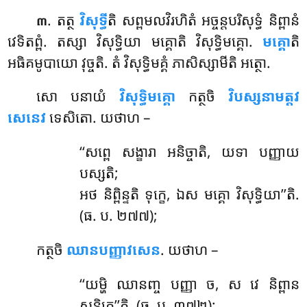
. តត្ថ
វិសុទ្ធី
តិ សព្ពមលវិរហិតំ អច្ចន្តបរិសុទ្ធំ និព្ពានំ
៣
វេទិតព្ពំ. តស្សា វិសុទ្ធិយា មគ្គោតិ វិសុទ្ធិមគ្គោ.
មគ្គោ
តិ
អធិគមូបាយោ វុច្ចតិ. តំ វិសុទ្ធិមគ្គំ ភាសិស្សាមីតិ អត្ថោ.
សោ បនាយំ
វិសុទ្ធិមគ្គោ
កត្ថចិ
វិបស្សនាមត្តវ
សេនេវ
ទេសិតោ. យថាហ –
‘‘សព្ពេ សង្ខារា អនិច្ចាតិ, យទា បញ្ញាយ
បស្សតិ;
អថ និព្ពិន្ទតិ ទុក្ខេ, ឯស មគ្គោ វិសុទ្ធិយា’’តិ.
(ធ. ប. ២៧៧);
កត្ថចិ
ឈានបញ្ញាវសេន
. យថាហ –
‘‘យម្ហិ ឈានញ្ច បញ្ញា ច, ស វេ និព្ពាន
សន្តិកេ’’តិ. (ធ. ប. ៣៧២);