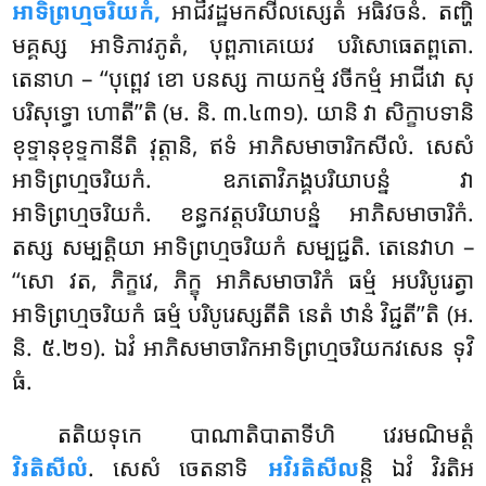
អាទិព្រហ្មចរិយកំ,
អាជីវដ្ឋមកសីលស្សេតំ អធិវចនំ. តញ្ហិ
មគ្គស្ស អាទិភាវភូតំ, បុព្ពភាគេយេវ បរិសោធេតព្ពតោ.
តេនាហ – ‘‘បុព្ពេវ ខោ បនស្ស កាយកម្មំ វចីកម្មំ អាជីវោ សុ
បរិសុទ្ធោ ហោតី’’តិ (ម. និ. ៣.៤៣១). យានិ វា សិក្ខាបទានិ
ខុទ្ទានុខុទ្ទកានីតិ វុត្តានិ, ឥទំ អាភិសមាចារិកសីលំ. សេសំ
អាទិព្រហ្មចរិយកំ. ឧភតោវិភង្គបរិយាបន្នំ វា
អាទិព្រហ្មចរិយកំ. ខន្ធកវត្តបរិយាបន្នំ អាភិសមាចារិកំ.
តស្ស សម្បត្តិយា អាទិព្រហ្មចរិយកំ សម្បជ្ជតិ. តេនេវាហ –
‘‘សោ វត, ភិក្ខវេ, ភិក្ខុ អាភិសមាចារិកំ ធម្មំ អបរិបូរេត្វា
អាទិព្រហ្មចរិយកំ ធម្មំ បរិបូរេស្សតីតិ នេតំ ឋានំ វិជ្ជតី’’តិ (អ.
និ. ៥.២១). ឯវំ អាភិសមាចារិកអាទិព្រហ្មចរិយកវសេន ទុវិ
ធំ.
តតិយទុកេ បាណាតិបាតាទីហិ វេរមណិមត្តំ
វិរតិសីលំ
. សេសំ ចេតនាទិ
អវិរតិសីល
ន្តិ ឯវំ វិរតិអ