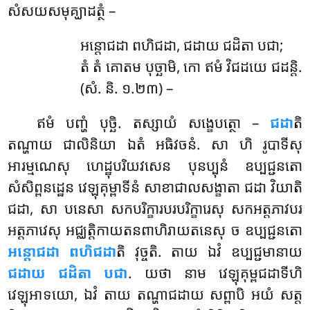
សំសយសមុគ្ឃាដត្ថំ –
អន្តោជដា ពហិជដា, ជដាយ ជដិតា បជា;
តំ តំ គោតម បុច្ឆាមិ, កោ ឥមំ វិជដយេ ជដន្តិ.
(សំ. និ. ១.២៣) –
ឥមំ
បញ្ហំ បុច្ឆិ. តស្សាយំ សង្ខេបត្ថោ –
ជដា
តិ
តណ្ហាយ ជាលិនិយា ឯតំ អធិវចនំ. សា ហិ រូបាទីសុ
អារម្មណេសុ ហេដ្ឋុបរិយវសេន បុនប្បុនំ ឧប្បជ្ជនតោ
សំសិព្ពនដ្ឋេន វេឡុគុម្ពាទីនំ សាខាជាលសង្ខាតា ជដា វិយាតិ
ជដា, សា បនេសា សកបរិក្ខារបរបរិក្ខារេសុ សកអត្តភាវបរ
អត្តភាវេសុ អជ្ឈត្តិកាយតនពាហិរាយតនេសុ ច ឧប្បជ្ជនតោ
អន្តោជដា ពហិជដា
តិ វុច្ចតិ. តាយ ឯវំ ឧប្បជ្ជមានាយ
ជដាយ ជដិតា បជា
. យថា នាម វេឡុគុម្ពជដាទីហិ
វេឡុអាទយោ, ឯវំ តាយ តណ្ហាជដាយ សព្ពាបិ អយំ សត្ត