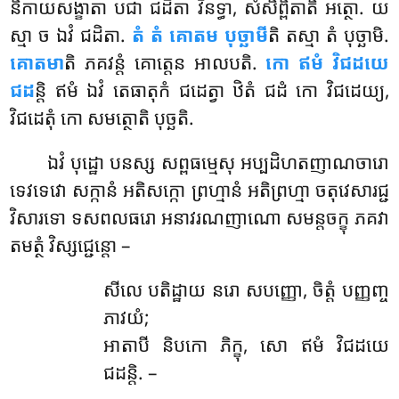
និកាយសង្ខាតា បជា ជដិតា វិនទ្ធា, សំសិព្ពិតាតិ អត្ថោ. យ
ស្មា ច ឯវំ ជដិតា.
តំ តំ គោតម បុច្ឆាមី
តិ តស្មា តំ បុច្ឆាមិ.
គោតមា
តិ ភគវន្តំ គោត្តេន អាលបតិ.
កោ ឥមំ វិជដយេ
ជដ
ន្តិ ឥមំ ឯវំ តេធាតុកំ ជដេត្វា ឋិតំ ជដំ កោ វិជដេយ្យ,
វិជដេតុំ កោ សមត្ថោតិ បុច្ឆតិ.
ឯវំ
បុដ្ឋោ បនស្ស សព្ពធម្មេសុ អប្បដិហតញាណចារោ
ទេវទេវោ សក្កានំ អតិសក្កោ ព្រហ្មានំ អតិព្រហ្មា ចតុវេសារជ្ជ
វិសារទោ ទសពលធរោ អនាវរណញាណោ សមន្តចក្ខុ ភគវា
តមត្ថំ វិស្សជ្ជេន្តោ –
សីលេ បតិដ្ឋាយ នរោ សបញ្ញោ, ចិត្តំ បញ្ញញ្ច
ភាវយំ;
អាតាបី និបកោ ភិក្ខុ, សោ ឥមំ វិជដយេ
ជដន្តិ. –