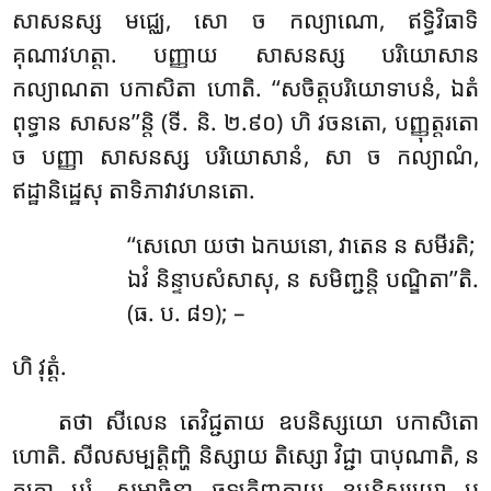
សាសនស្ស មជ្ឈេ, សោ ច កល្យាណោ, ឥទ្ធិវិធាទិ
គុណាវហត្តា. បញ្ញាយ សាសនស្ស បរិយោសាន
កល្យាណតា បកាសិតា ហោតិ. ‘‘សចិត្តបរិយោទាបនំ, ឯតំ
ពុទ្ធាន សាសន’’ន្តិ (ទី. និ. ២.៩០) ហិ វចនតោ, បញ្ញុត្តរតោ
ច បញ្ញា សាសនស្ស បរិយោសានំ, សា ច កល្យាណំ,
ឥដ្ឋានិដ្ឋេសុ តាទិភាវាវហនតោ.
‘‘សេលោ យថា ឯកឃនោ, វាតេន ន សមីរតិ;
ឯវំ និន្ទាបសំសាសុ, ន សមិញ្ជន្តិ បណ្ឌិតា’’តិ.
(ធ. ប. ៨១); –
ហិ វុត្តំ.
តថា
សីលេន តេវិជ្ជតាយ ឧបនិស្សយោ បកាសិតោ
ហោតិ. សីលសម្បត្តិញ្ហិ និស្សាយ តិស្សោ វិជ្ជា បាបុណាតិ, ន
តតោ បរំ. សមាធិនា ឆឡភិញ្ញតាយ ឧបនិស្សយោ ប