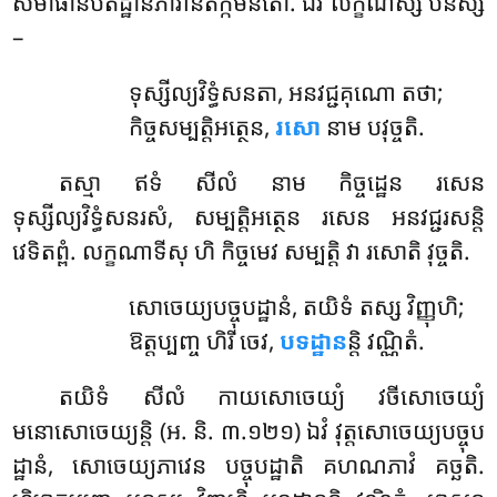
សមាធានបតិដ្ឋានភាវានតិក្កមនតោ. ឯវំ លក្ខណស្ស បនស្ស
–
ទុស្សីល្យវិទ្ធំសនតា
, អនវជ្ជគុណោ តថា;
កិច្ចសម្បត្តិអត្ថេន,
រសោ
នាម បវុច្ចតិ.
តស្មា
ឥទំ សីលំ នាម កិច្ចដ្ឋេន រសេន
ទុស្សីល្យវិទ្ធំសនរសំ, សម្បត្តិអត្ថេន រសេន អនវជ្ជរសន្តិ
វេទិតព្ពំ. លក្ខណាទីសុ ហិ កិច្ចមេវ សម្បត្តិ វា រសោតិ វុច្ចតិ.
សោចេយ្យបច្ចុបដ្ឋានំ, តយិទំ តស្ស វិញ្ញុហិ;
ឱត្តប្បញ្ច ហិរី ចេវ,
បទដ្ឋាន
ន្តិ វណ្ណិតំ.
តយិទំ សីលំ កាយសោចេយ្យំ វចីសោចេយ្យំ
មនោសោចេយ្យន្តិ (អ. និ. ៣.១២១) ឯវំ វុត្តសោចេយ្យបច្ចុប
ដ្ឋានំ, សោចេយ្យភាវេន បច្ចុបដ្ឋាតិ គហណភាវំ គច្ឆតិ.