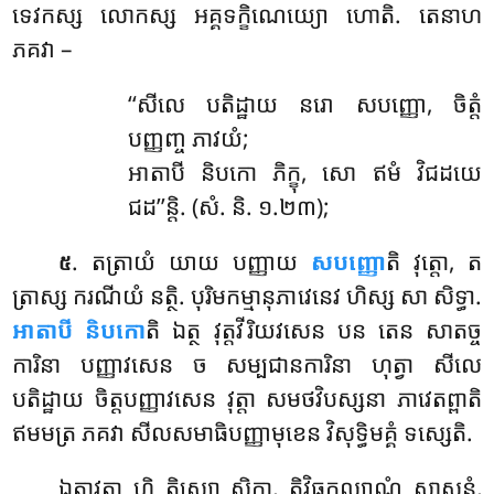
ទេវកស្ស លោកស្ស អគ្គទក្ខិណេយ្យោ ហោតិ. តេនាហ
ភគវា –
‘‘សីលេ
បតិដ្ឋាយ នរោ សបញ្ញោ, ចិត្តំ
បញ្ញញ្ច ភាវយំ;
អាតាបី និបកោ ភិក្ខុ, សោ ឥមំ វិជដយេ
ជដ’’ន្តិ. (សំ. និ. ១.២៣);
. តត្រាយំ យាយ បញ្ញាយ
សបញ្ញោ
តិ វុត្តោ, ត
៥
ត្រាស្ស ករណីយំ នត្ថិ. បុរិមកម្មានុភាវេនេវ ហិស្ស សា សិទ្ធា.
អាតាបី និបកោ
តិ ឯត្ថ វុត្តវីរិយវសេន បន តេន សាតច្ច
ការិនា បញ្ញាវសេន ច សម្បជានការិនា ហុត្វា សីលេ
បតិដ្ឋាយ ចិត្តបញ្ញាវសេន វុត្តា សមថវិបស្សនា ភាវេតព្ពាតិ
ឥមមត្រ ភគវា សីលសមាធិបញ្ញាមុខេន វិសុទ្ធិមគ្គំ ទស្សេតិ.
ឯត្តាវតា ហិ តិស្សោ សិក្ខា, តិវិធកល្យាណំ សាសនំ,