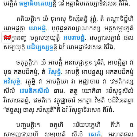
បវត្តិតំ
ធម្មាធិបតេយ្យ
ន្តិ ឯវំ អត្តាធិបតេយ្យាទិវសេន តិវិធំ.
តតិយត្តិកេ យំ ទុកេសុ និស្សិតន្តិ វុត្តំ, តំ តណ្ហាទិដ្ឋីហិ
បរាមដ្ឋត្តា
បរាមដ្ឋំ
. បុថុជ្ជនកល្យាណកស្ស មគ្គសម្ភារភូតំ
📜
សេក្ខានញ្ច មគ្គសម្បយុត្តំ
អបរាមដ្ឋំ
. សេក្ខាសេក្ខានំ ផល
សម្បយុត្តំ
បដិប្បស្សទ្ធ
ន្តិ ឯវំ បរាមដ្ឋាទិវសេន តិវិធំ.
ចតុត្ថត្តិកេ យំ អាបត្តិំ អនាបជ្ជន្តេន បូរិតំ, អាបជ្ជិត្វា វា
បុន កតបដិកម្មំ, តំ
វិសុទ្ធំ
. អាបត្តិំ អាបន្នស្ស អកតបដិកម្មំ
អវិសុទ្ធំ
. វត្ថុម្ហិ វា អាបត្តិយា វា អជ្ឈាចារេ វា វេមតិកស្ស
សីលំ
វេមតិកសីលំ
នាម. តត្ថ យោគិនា អវិសុទ្ធសីលំ
វិសោធេតព្ពំ, វេមតិកេ វត្ថុជ្ឈាចារំ អកត្វា វិមតិ បដិវិនេតព្ពា
‘‘ឥច្ចស្ស ផាសុ ភវិស្សតី’’តិ ឯវំ វិសុទ្ធាទិវសេន តិវិធំ.
បញ្ចមត្តិកេ ចតូហិ អរិយមគ្គេហិ តីហិ ច
សាមញ្ញផលេហិ សម្បយុត្តំ សីលំ
សេក្ខំ
. អរហត្តផល