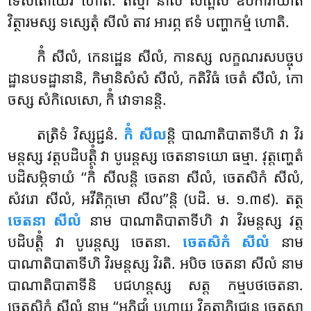
ទេសិតោយេវ ហោតិ. តស្មា នាលំ សព្ពេសំ ឧបការាយាតិ
វិត្ថារមស្ស ទស្សេតុំ សីលំ តាវ អារព្ភ ឥទំ បញ្ហាកម្មំ ហោតិ.
កិំ សីលំ, កេនដ្ឋេន សីលំ, កានស្ស លក្ខណរសបច្ចុប
ដ្ឋានបទដ្ឋានានិ, កិមានិសំសំ សីលំ, កតិវិធំ ចេតំ សីលំ, កោ
ចស្ស សំកិលេសោ, កិំ វោទានន្តិ.
តត្រិទំ វិស្សជ្ជនំ.
កិំ សីល
ន្តិ បាណាតិបាតាទីហិ វា វិរ
មន្តស្ស វត្តបដិបត្តិំ វា បូរេន្តស្ស ចេតនាទយោ ធម្មា. វុត្តញ្ហេតំ
បដិសម្ភិទាយំ ‘‘កិំ សីលន្តិ ចេតនា សីលំ, ចេតសិកំ សីលំ,
សំវរោ សីលំ, អវីតិក្កមោ សីល’’ន្តិ (បដិ. ម. ១.៣៩). តត្ថ
ចេតនា សីលំ
នាម បាណាតិបាតាទីហិ វា វិរមន្តស្ស វត្ត
បដិបត្តិំ វា បូរេន្តស្ស ចេតនា.
ចេតសិកំ សីលំ
នាម
បាណាតិបាតាទីហិ វិរមន្តស្ស វិរតិ. អបិច ចេតនា សីលំ នាម
បាណាតិបាតាទីនិ បជហន្តស្ស សត្ត កម្មបថចេតនា.
ចេតសិកំ សីលំ នាម ‘‘អភិជ្ឈំ បហាយ វិគតាភិជ្ឈេន ចេតសា