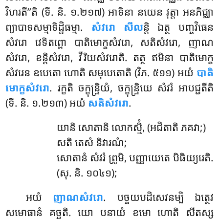
វិហរតី’’តិ (ទី. និ. ១.២១៧) អាទិនា នយេន វុត្តា អនភិជ្ឈា
ព្យាបាទសម្មាទិដ្ឋិធម្មា.
សំវរោ សីល
ន្តិ ឯត្ថ បញ្ចវិធេន
សំវរោ វេទិតព្ពោ បាតិមោក្ខសំវរោ, សតិសំវរោ, ញាណ
សំវរោ, ខន្តិសំវរោ, វីរិយសំវរោតិ. តត្ថ ឥមិនា បាតិមោក្ខ
សំវរេន ឧបេតោ ហោតិ សមុបេតោតិ (វិភ. ៥១១) អយំ
បាតិ
មោក្ខសំវរោ
. រក្ខតិ ចក្ខុន្ទ្រិយំ, ចក្ខុន្ទ្រិយេ សំវរំ អាបជ្ជតីតិ
(ទី. និ. ១.២១៣) អយំ
សតិសំវរោ
.
យានិ
សោតានិ លោកស្មិំ, (អជិតាតិ ភគវា;)
សតិ តេសំ និវារណំ;
សោតានំ សំវរំ ព្រូមិ, បញ្ញាយេតេ បិធិយ្យរេតិ.
(សុ. និ. ១០៤១);
អយំ
ញាណសំវរោ
. បច្ចយបដិសេវនម្បិ ឯត្ថេវ
សមោធានំ គច្ឆតិ. យោ បនាយំ ខមោ ហោតិ សីតស្ស