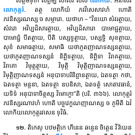
សត្តមទុកេ សព្ពម្បិ សាសវំ សីលំ
លោកិយំ
. អនាសវំ
លោកុត្តរំ
. តត្ថ លោកិយំ ភវវិសេសាវហំ ហោតិ
ភវនិស្សរណស្ស ច សម្ភារោ. យថាហ – ‘‘វិនយោ សំវរត្ថាយ,
សំវរោ អវិប្បដិសារត្ថាយ, អវិប្បដិសារោ បាមោជ្ជត្ថាយ,
បាមោជ្ជំ បីតត្ថាយ, បីតិ បស្សទ្ធត្ថាយ, បស្សទ្ធិ សុខត្ថាយ,
សុខំ សមាធត្ថាយ, សមាធិ យថាភូតញាណទស្សនត្ថាយ,
យថាភូតញាណទស្សនំ និព្ពិទត្ថាយ, និព្ពិទា វិរាគត្ថាយ,
វិរាគោ វិមុត្តត្ថាយ, វិមុត្តិ វិមុត្តិញាណទស្សនត្ថាយ,
វិមុត្តិញាណទស្សនំ អនុបាទាបរិនិព្ពានត្ថាយ, ឯតទត្ថា កថា,
ឯតទត្ថា មន្តនា, ឯតទត្ថា ឧបនិសា, ឯតទត្ថំ សោតាវធានំ,
យទិទំ អនុបាទាចិត្តស្ស វិមោក្ខោ’’តិ (បរិ. ៣៦៦). លោកុត្តរំ
ភវនិស្សរណាវហំ ហោតិ បច្ចវេក្ខណញាណស្ស ច ភូមីតិ ឯវំ
លោកិយលោកុត្តរវសេន ទុវិធំ.
. តិកេសុ
បឋមត្តិកេ ហីនេន ឆន្ទេន ចិត្តេន វីរិយេន
១២