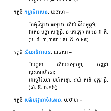
កត្ថចិ
កម្មាទិវសេន
. យថាហ –
‘‘កម្មំ
វិជ្ជា ច ធម្មោ ច, សីលំ ជីវិតមុត្តមំ;
ឯតេន មច្ចា សុជ្ឈន្តិ, ន គោត្តេន ធនេន វា’’តិ.
(ម. និ. ៣.៣៨៧; សំ. និ. ១.៤៨);
កត្ថចិ
សីលាទិវសេន
. យថាហ –
‘‘សព្ពទា
សីលសម្បន្នោ, បញ្ញវា
សុសមាហិតោ;
អារទ្ធវីរិយោ បហិតត្តោ, ឱឃំ តរតិ ទុត្តរ’’ន្តិ.
(សំ. និ. ១.៩៦);
កត្ថចិ
សតិបដ្ឋានាទិវសេន
. យថាហ –