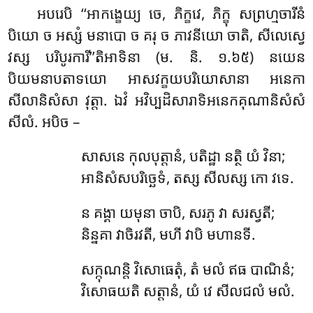
អបរេបិ ‘‘អាកង្ខេយ្យ ចេ, ភិក្ខវេ, ភិក្ខុ សព្រហ្មចារីនំ
បិយោ ច អស្សំ មនាបោ ច គរុ ច ភាវនីយោ ចាតិ, សីលេស្វេ
វស្ស បរិបូរការី’’តិអាទិនា (ម. និ. ១.៦៥) នយេន
បិយមនាបតាទយោ អាសវក្ខយបរិយោសានា អនេកា
សីលានិសំសា វុត្តា. ឯវំ អវិប្បដិសារាទិអនេកគុណានិសំសំ
សីលំ. អបិច –
សាសនេ កុលបុត្តានំ, បតិដ្ឋា នត្ថិ យំ វិនា;
អានិសំសបរិច្ឆេទំ, តស្ស សីលស្ស កោ វទេ.
ន គង្គា យមុនា ចាបិ, សរភូ វា សរស្វតី;
និន្នគា វាចិរវតី, មហី វាបិ មហានទី.
សក្កុណន្តិ វិសោធេតុំ, តំ មលំ ឥធ បាណិនំ;
វិសោធយតិ សត្តានំ, យំ វេ សីលជលំ មលំ.