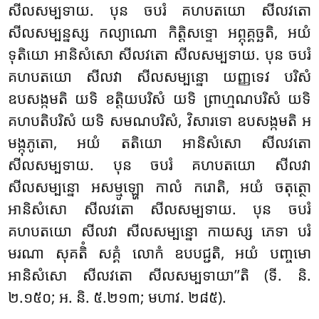
សីលសម្បទាយ. បុន ចបរំ គហបតយោ សីលវតោ
សីលសម្បន្នស្ស កល្យាណោ កិត្តិសទ្ទោ អព្ភុគ្គច្ឆតិ, អយំ
ទុតិយោ អានិសំសោ សីលវតោ សីលសម្បទាយ. បុន ចបរំ
គហបតយោ សីលវា សីលសម្បន្នោ យញ្ញទេវ បរិសំ
ឧបសង្កមតិ យទិ ខត្តិយបរិសំ យទិ ព្រាហ្មណបរិសំ យទិ
គហបតិបរិសំ យទិ សមណបរិសំ, វិសារទោ ឧបសង្កមតិ អ
មង្កុភូតោ, អយំ តតិយោ អានិសំសោ សីលវតោ
សីលសម្បទាយ. បុន ចបរំ
គហបតយោ សីលវា
សីលសម្បន្នោ អសម្មូឡ្ហោ កាលំ ករោតិ, អយំ ចតុត្ថោ
អានិសំសោ សីលវតោ សីលសម្បទាយ. បុន ចបរំ
គហបតយោ សីលវា សីលសម្បន្នោ កាយស្ស ភេទា បរំ
មរណា
សុគតិំ សគ្គំ លោកំ ឧបបជ្ជតិ, អយំ បញ្ចមោ
អានិសំសោ សីលវតោ សីលសម្បទាយា’’តិ (ទី. និ.
២.១៥០; អ. និ. ៥.២១៣; មហាវ. ២៨៥).