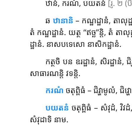
ឋានំ, ករណំ, បយតនំ
[រូ. ២ (ប
ឆ
ឋានានិ
– កណ្ឋដ្ឋានំ, តាលុដ្ឋានំ
តំ កណ្ឋដ្ឋានំ. យត្ថ ‘‘ឥច្ឆ’’ន្តិ, តំ តាលុដ្ឋាន
ដ្ឋានំ. នាសបទេសោ នាសិកដ្ឋានំ.
កត្ថចិ បន ឧរដ្ឋានំ, សិរដ្ឋានំ, ជិ
សាធារណន្តិ វទន្តិ.
ករណំ
ចតុព្ពិធំ – ជិវ្ហាមូលំ, ជិវ្ហោប
បយតនំ
ចតុព្ពិធំ – សំវុដំ, វ
សំវុដាទិ នាម.