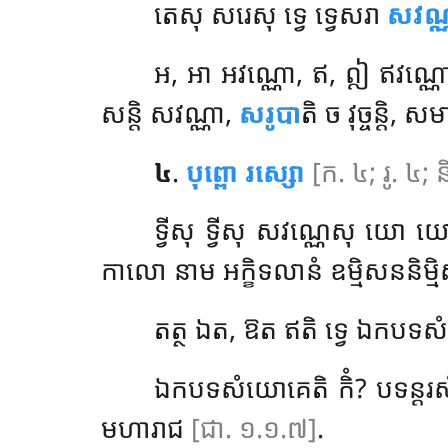
តេសុ សរេសុ ទ្វេ ទ្វេសរា
សវណ្
អ, អា អវណ្ណោ, ឥ, ឦ ឥវណ្ណ
សន្តិ សវណ្ណា,
សរូបា
តិ ច វុច្ចន្តិ, 
៤
.
បុព្ពោ រស្សោ
[ក. ៤; រូ. ៤;
ទ្វីសុ
ទ្វីសុ សវណ្ណេសុ យោ 
កាលោ នាម អក្ខិទលានំ ឧម្មិសននិ
តត្ថ ឯត, ឱត ឥតិ ទ្វេ ឯកបទសំយោគ
ឯកបទសំយោគេតិ កិំ? បទន្តរសំយ
មហារាជ
[ជា. ១.១.៧]
.