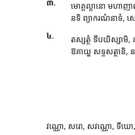
៣
.
មោគ្គល្លានោ មហាញាណី,
នទិ ព្យាករណំនាទំ, ស
៤
.
តស្សត្ថំ ទីបយិស្សាមិ,
ឱគាយ្ហ សទ្ទសត្ថានិ, នវ
វណ្ណោ
, សរោ, សវណ្ណោ, ទីឃោ, រស