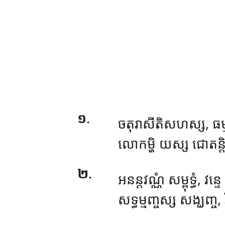
១
.
ចតុរាសីតិសហស្ស
, ធម្
លោកម្ហិ យស្ស ជោតន្តិ
២
.
អនន្តវណ្ណំ សម្ពុទ្ធំ, វន្ទេ ន
សទ្ធម្មញ្ចស្ស សង្ឃញ្ច, 