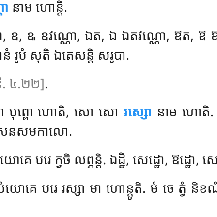
ណា
នាម ហោន្តិ.
ោ, ឧ, ឩ ឧវណ្ណោ, ឯត, ឯ ឯតវណ្ណោ, ឱត, ឱ 
សមានំ រូបំ សុតិ ឯតេសន្តិ សរូបា.
 នី. ៤.២២]
.
យោ បុព្ពោ ហោតិ, សោ សោ
រស្សោ
នាម ហោតិ. រស
ម្មិសនសមកាលោ.
េ បរេ ក្វចិ លព្ភន្តិ. ឯដ្ឋិ, សេដ្ឋោ, ឱដ្ឋោ, សោត
ោគេ បរេ រស្សា មា ហោន្តូតិ. មំ ចេ ត្វំ និខ