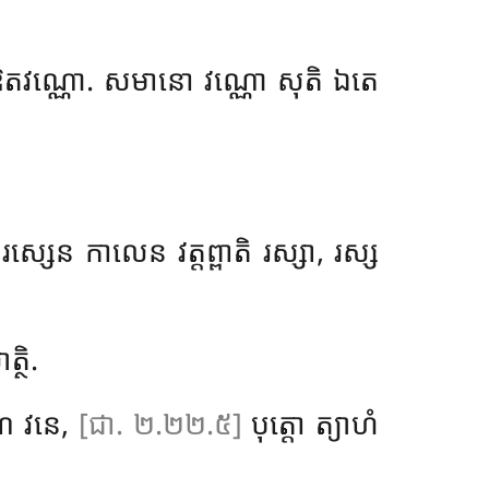
ឱតវណ្ណោ. សមានោ វណ្ណោ សុតិ ឯតេ
្សេន កាលេន វត្តព្ពាតិ រស្សា, រស្ស
្ថិ.
ណំ វនេ,
[ជា. ២.២២.៥]
បុត្តោ ត្យាហំ