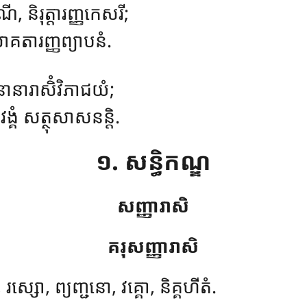
 និរុត្តារញ្ញកេសរី;
ោគតារញ្ញព្យាបនំ.
 នានារាសិំវិភាជយំ;
ង្គំ សត្ថុសាសនន្តិ.
១. សន្ធិកណ្ឌ
សញ្ញារាសិ
គរុសញ្ញារាសិ
្សោ, ព្យញ្ជនោ, វគ្គោ, និគ្គហីតំ.