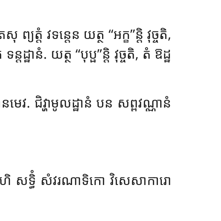
 ព្យត្តំ វទន្តេន យត្ថ ‘‘អក្ខ’’ន្តិ វុច្ចតិ,
ទន្តដ្ឋានំ. យត្ថ ‘‘បុប្ផ’’ន្តិ វុច្ចតិ, តំ ឱដ្ឋ
ដ្ឋានមេវ. ជិវ្ហាមូលដ្ឋានំ បន សព្ពវណ្ណានំ
្ឋានេហិ សទ្ធិំ សំវរណាទិកោ វិសេសាការោ