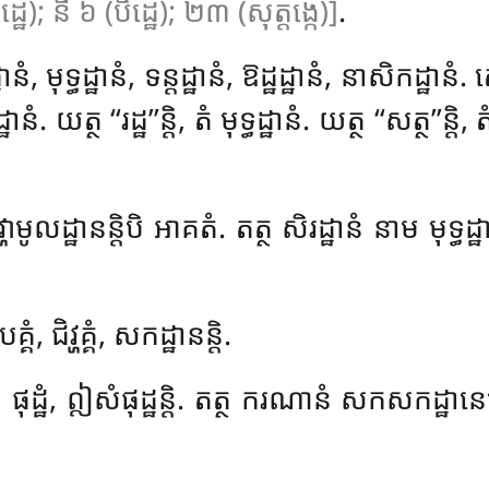
ិដ្ឋេ); នី ៦ (បិដ្ឋេ); ២៣ (សុត្តង្កេ)]
.
, មុទ្ធដ្ឋានំ, ទន្តដ្ឋានំ, ឱដ្ឋដ្ឋានំ, នាសិកដ្ឋានំ. តេសុ
ំ. យត្ថ ‘‘រដ្ឋ’’ន្តិ, តំ មុទ្ធដ្ឋានំ. យត្ថ ‘‘សត្ថ’’ន្តិ, តំ 
វ្ហាមូលដ្ឋានន្តិបិ អាគតំ. តត្ថ សិរដ្ឋានំ នាម មុទ្ធ
គ្គំ, ជិវ្ហគ្គំ, សកដ្ឋានន្តិ.
ិវដំ, ផុដ្ឋំ, ឦសំផុដ្ឋន្តិ. តត្ថ ករណានំ សកសកដ