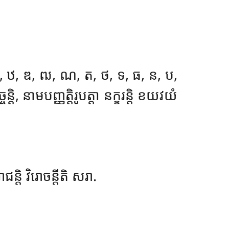
 ឋ, ឌ, ឍ, ណ, ត, ថ, ទ, ធ, ន, ប,
ច្ចន្តិ, នាមបញ្ញត្តិរូបត្តា នក្ខរន្តិ ខយវយំ
្តិ វិរោចន្តីតិ សរា.