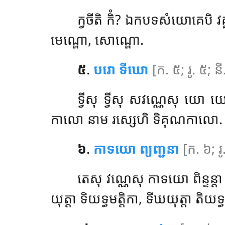
ក្វចីតិ កិំ? ឯកបទសំយោគេបិ វគ្
មេណ្ឌោ, សោណ្ឌោ.
៥
.
បរោ ទីឃោ
[ក. ៥; រូ. ៥; ន
ទ្វីសុ ទ្វីសុ សវណ្ណេសុ 
កាលោ នាម រស្សេហិ ទិគុណកាលោ.
៦
.
កាទយោ ព្យញ្ជនា
[ក. ៦; រូ
តេសុ វណ្ណេសុ កាទយោ ពិន្ទន្តា
យុត្តា ទិយទ្ធមត្តិកា, ទីឃយុត្តា តិយទ្ធ