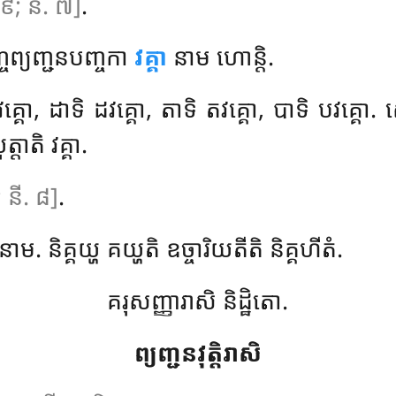
 ៩; នី. ៧]
.
ញ្ចព្យញ្ជនបញ្ចកា
វគ្គា
នាម ហោន្តិ.
គ្គោ, ដាទិ ដវគ្គោ, តាទិ តវគ្គោ, បាទិ បវគ្គ
្តាតិ វគ្គា.
; នី. ៨]
.
នាម. និគ្គយ្ហ គយ្ហតិ ឧច្ចារិយតីតិ និគ្គហីតំ.
គរុសញ្ញារាសិ និដ្ឋិតោ.
ព្យញ្ជនវុត្តិរាសិ