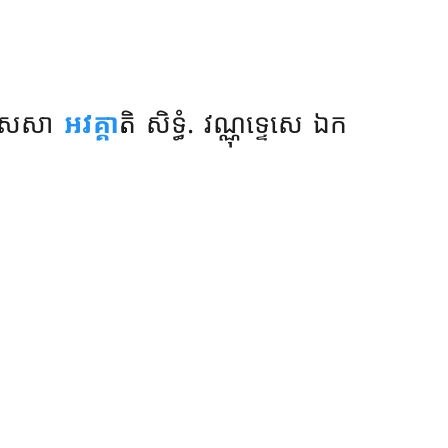
ោ. សេសា
អវគ្គា
តិ សិទ្ធំ. វណ្ណុទ្ទេសេ ឯក