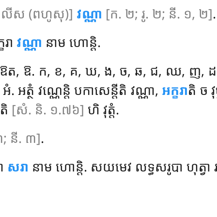
ាលីស (ពហូសុ)]
វណ្ណា
[ក. ២; រូ. ២; នី. ១, ២]
.
្ខរា
វណ្ណា
នាម ហោន្តិ.
ឱត, ឱ. ក, ខ, គ, ឃ, ង, ច, ឆ, ជ, ឈ, ញ, ដ,
អត្ថំ វណ្ណេន្តិ បកាសេន្តីតិ វណ្ណា,
អក្ខរា
តិ ច វុ
’តិ
[សំ. និ. ១.៧៦]
ហិ វុត្តំ.
៣; នី. ៣]
.
ណា
សរា
នាម ហោន្តិ. សយមេវ លទ្ធសរូបា ហុត្វា រាជន