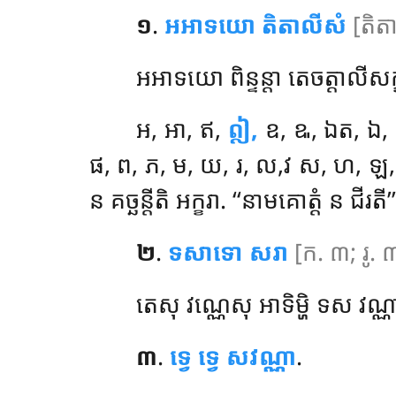
១
.
អអាទយោ តិតាលីសំ
[តិត
អអាទយោ ពិន្ទន្តា តេចត្តាលីសក
អ, អា, ឥ,
ឦ,
ឧ, ឩ, ឯត, ឯ, 
ផ, ព, ភ, ម, យ, រ, ល,វ ស, ហ, ឡ, អំ. 
ន គច្ឆន្តីតិ អក្ខរា. ‘‘នាមគោត្តំ ន ជីរតី’
២
.
ទសាទោ សរា
[ក. ៣; រូ. 
តេសុ វណ្ណេសុ អាទិម្ហិ ទស វណ្
៣
.
ទ្វេ ទ្វេ សវណ្ណា
.