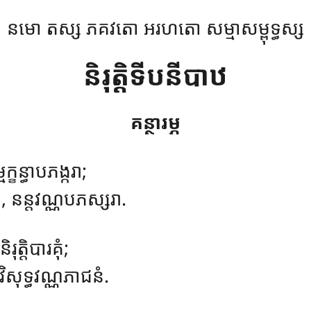
នមោ តស្ស ភគវតោ អរហតោ សម្មាសម្ពុទ្ធស្ស
និរុត្តិទីបនីបាឋ
គន្ថារម្ភ
មក្ខន្ធាបភង្ករា;
, នន្តវណ្ណបភស្សរា.
ិរុត្តិបារគុំ;
វិសុទ្ធវណ្ណភាជនំ.