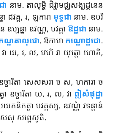
ជា
នាម. តាលុម្ហិ ជិវ្ហាមជ្ឈសង្ឃដ្ដនេន
ន្នា ដវគ្គ, រ, ឡការា
មុទ្ធជា
នាម. ឧបរិ
 ឧប្បន្នា ឧវណ្ណ, បវគ្គា
ឱដ្ឋជា
នាម.
កណ្ឋតាលុជោ
. ឱការោ
កណ្ឋោដ្ឋជោ
.
 វា យ, រ, ល, វេហិ វា យុត្តោ ហោតិ,
ា ឧច្ចារិតា សេសសរា ច ស, ហការា ច
វា ឧច្ចារិតា យ, រ, ល, វា
ឦសំផុដ្ឋា
្ឋបយតនិកត្តា បវគ្គស្ស. ឧវណ្ណំ វទន្តានំ
សេសុ សព្ពេសូតិ.