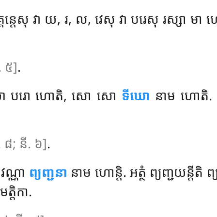
គន្តេសុ វា យ, រ, ល, វេសុ វា បរេសុ រស្សា មា ហោន
ី. ៥]
.
យោ យោ បរោ ហោតិ, សោ សោ
ទីឃោ
នាម ហោតិ. ទ
. ៨; នី. ៦]
.
 វណ្ណា
ព្យញ្ជនា
នាម ហោន្តិ. អត្ថំ ព្យញ្ជយន្តីតិ ព
មត្តិកា.