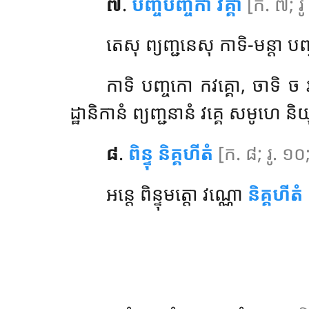
៧
.
បញ្ចបញ្ចកា វគ្គា
[ក. ៧; រូ
តេសុ ព្យញ្ជនេសុ កាទិ-មន្តា ប
កាទិ
បញ្ចកោ កវគ្គោ, ចាទិ ច វ
ដ្ឋានិកានំ ព្យញ្ជនានំ វគ្គេ សមូហេ និយុត
៨
.
ពិន្ទុ និគ្គហីតំ
[ក. ៨; រូ. ១០
អន្តេ ពិន្ទុមត្តោ វណ្ណោ
និគ្គហីតំ