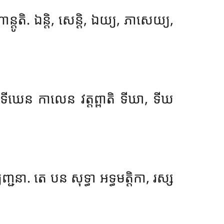
្តូតិ. ឯន្តិ, សេន្តិ, ឯយ្យ, ភាសេយ្យ,
ីឃេន កាលេន វត្តព្ពាតិ ទីឃា, ទីឃ
្យញ្ជនា. តេ បន សុទ្ធា អទ្ធមត្តិកា, រស្ស