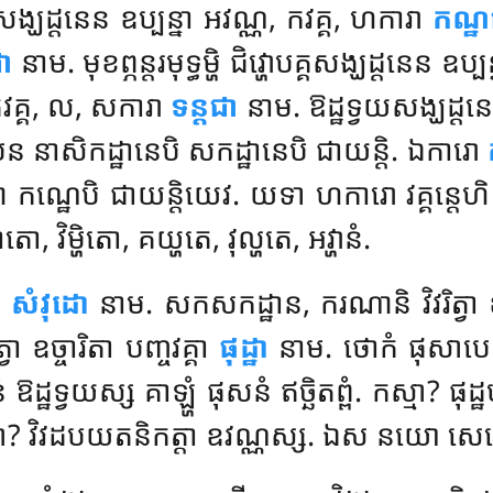
ង្ឃដ្ដនេន ឧប្បន្នា អវណ្ណ, កវគ្គ, ហការា
កណ្ឋ
ា
នាម. មុខព្ភន្តរមុទ្ធម្ហិ
ជិវ្ហោបគ្គសង្ឃដ្ដនេន ឧប្ប
នា តវគ្គ, ល, សការា
ទន្តជា
នាម. ឱដ្ឋទ្វយសង្ឃដ្ដនេន
ា បន នាសិកដ្ឋានេបិ សកដ្ឋានេបិ ជាយន្តិ. ឯការោ
ណា កណ្ឋេបិ ជាយន្តិយេវ. យទា ហការោ វគ្គន្តេហិ
ហាតោ, វិម្ហិតោ, គយ្ហតេ, វុល្ហតេ, អវ្ហានំ.
រោ
សំវុដោ
នាម. សកសកដ្ឋាន, ករណានិ វិវរិត្វ
 ឧច្ចារិតា បញ្ចវគ្គា
ផុដ្ឋា
នាម. ថោកំ ផុសាបេត្
ំ ឱដ្ឋទ្វយស្ស គាឡ្ហំ ផុសនំ ឥច្ឆិតព្ពំ. កស្មា? ផុដ
. កស្មា? វិវដបយតនិកត្តា ឧវណ្ណស្ស. ឯស នយោ សេ