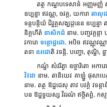
តត្ថ កណ្ឋបទេសានំ អញ្ញមញ្ញំ ស
ឧប្បន្នា ឥវណ្ណ, ចវគ្គ, យការា
តាលុជ
ទន្តបន្តិយំ ជិវ្ហគ្គសង្ឃដ្ដនេន ឧប្បន្
និគ្គហីតំ
នាសិកជំ
នាម. បញ្ចវគ្គន្ត
វការោ
ទន្តោដ្ឋជោ
. អបិច ឥវណ្ណុវណ្
តទា
ឧរជោ
តិ វទន្តិ. បញ្ហោ, តុណ្ហិ, ន្
កណ្ឋំ សំវរិត្វា ឧច្ចារិតោ អកា
វិវដា
នាម. តានិយេវ គាឡ្ហំ ផុសាបេត្វា
នាម. តត្ថ ឱដ្ឋជេសុ តាវ បវគ្គំ វទន្តាន
បន ឱដ្ឋទ្វយស្ស វិវរណំ ឥច្ឆិតព្ពំ