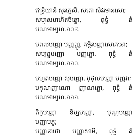
ឥន្ទ្រិយានិ សុរក្ខេសិ, សតោ សំវរមានសោ;
សម្មាសមាហិតចិត្តោ, ពុទ្ធំ តំ
បណមាម្យហំ.១០៩.
បពលបញ្ញោ បញ្ញញ្ញូ, គម្ភីរបញ្ញាសោភនោ;
សម្បន្នបញ្ញោ បញ្ញក្ខោ, ពុទ្ធំ តំ
បណមាម្យហំ.១១០.
បហូតបញ្ញោ សុបញ្ញោ, បុថុលបញ្ញោ បញ្ញវា;
បគុណញាណោ ញាណក្ខោ, ពុទ្ធំ តំ
បណមាម្យហំ.១១១.
តិក្ខបញ្ញោ ខិប្បបញ្ញោ, បុណ្ណបញ្ញោ
បញ្ញាបភូ;
បញ្ញានាថោ បញ្ញាសាមី, ពុទ្ធំ តំ