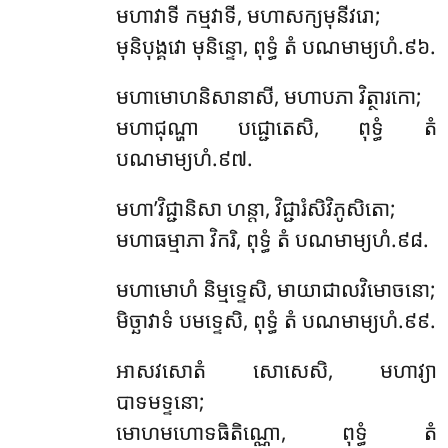
មហាវាទី កម្មវាទី, មហាសក្យមុនីវរោ;
មុនិបុង្គវោ មុនិន្ទោ, ពុទ្ធំ តំ បណមាម្យហំ.៩៦.
មហាមោហនិសានាសី, មហាបភា វិត្ថារកោ;
មហាជុណ្ហា បជ្ជោតេសិ, ពុទ្ធំ តំ
បណមាម្យហំ.៩៧.
មហា’វិជ្ជានិសា ហន្តា, វិជ្ជារំសិវិភូសិតោ;
មហាធម្មាភា វិករិ, ពុទ្ធំ តំ បណមាម្យហំ.៩៨.
មហាមោហំ និម្មទ្ទេសិ, មាយាជាលវិមោចនោ;
មិច្ឆាវាទំ បមទ្ទេសិ, ពុទ្ធំ តំ បណមាម្យហំ.៩៩.
អាសវសោតំ សោសេសិ, មហាវ្យា
បាទមទ្ទនោ;
មោហមហោទធិតិណ្ណោ, ពុទ្ធំ តំ