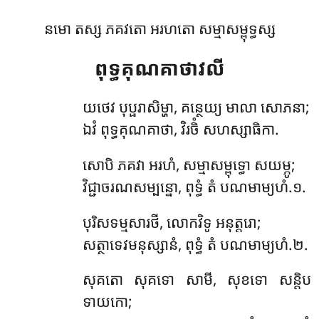
នមោ តស្ស ភគវតោ អរហតោ សម្មាសម្ពុទ្ធស្ស
ពុទ្ធគុណគាថាវលី
យថេវ បុប្ផរាសិម្ហា, គន្ថេយ្យ មាលា សោភនា;
ឯវំ ពុទ្ធគុណគាថា, វិរចិំ សហស្សាធិកា.
សោបិ ភគវា អរហំ, សម្មាសម្ពុទ្ធោ សយម្ភូ;
វិជ្ជាចរណសម្បន្នោ, ពុទ្ធំ តំ បណមាម្យហំ.១.
បុរិសទម្មសារថី, លោកវិទូ អនុត្តរោ;
សត្ថាទេវមនុស្សានំ, ពុទ្ធំ តំ បណមាម្យហំ.២.
សុគតោ សុគទោ សាមី, សុខទោ សន្តិប
ទាយកោ;