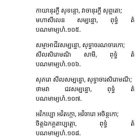
កាយានុរក្ខី សុទន្តោ, វាចានុរក្ខី សុព្ពតោ;
មហាសីលេន សម្បន្នោ, ពុទ្ធំ តំ
បណមាម្យហំ.១០៥.
សម្មាអាជីវសម្បន្នោ, សុទ្ធាចរណចារកោ;
សីលសិរោមណិ សាមី, ពុទ្ធំ តំ
បណមាម្យហំ.១០៦.
សុភរោ សីលសម្បន្នោ, សុទ្ធាចារសិរោមណី;
ថាមវា ជវសម្បន្នោ, ពុទ្ធំ តំ
បណមាម្យហំ.១០៧.
អវិកប្បោ អវិតក្កោ, អវិចារោ អចិន្តកោ;
ចិត្តឯកគ្គតាប្បត្តោ, ពុទ្ធំ តំ
បណមាម្យហំ.១០៨.