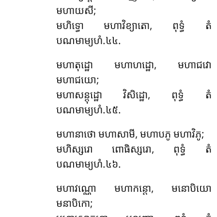
មហាយសី;
មហិទ្ធោ មហាវិខ្យាតោ, ពុទ្ធំ តំ
បណមាម្យហំ.៤៤.
មហាតុដ្ឋោ មហាហដ្ឋោ, មហាជវោ
មហាជយោ;
មហាសន្តុដ្ឋោ វិសិដ្ឋោ, ពុទ្ធំ តំ
បណមាម្យហំ.៤៥.
មហានាថោ មហាសាមី, មហាបភូ មហាវិភូ;
មហិស្សរោ ពោធិស្សរោ, ពុទ្ធំ តំ
បណមាម្យហំ.៤៦.
មហាវណ្ណោ មហាកន្តោ, មនោបិយោ
មនាបិកោ;