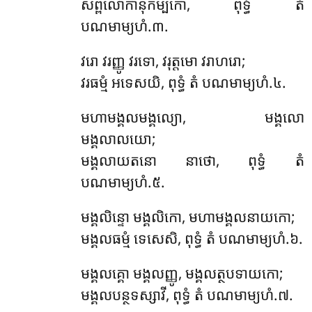
សព្ពលោកានុកម្បកោ, ពុទ្ធំ តំ
បណមាម្យហំ.៣.
វរោ វរញ្ញូ វរទោ, វរុត្តមោ វរាហរោ;
វរធម្មំ អទេសយិ, ពុទ្ធំ តំ បណមាម្យហំ.៤.
មហាមង្គលមង្គល្យោ, មង្គលោ
មង្គលាលយោ;
មង្គលាយតនោ នាថោ, ពុទ្ធំ តំ
បណមាម្យហំ.៥.
មង្គលិន្ទោ មង្គលិកោ, មហាមង្គលនាយកោ;
មង្គលធម្មំ ទេសេសិ, ពុទ្ធំ តំ បណមាម្យហំ.៦.
មង្គលគ្គោ មង្គលញ្ញូ, មង្គលត្ថបទាយកោ;
មង្គលបន្ថទស្សាវី, ពុទ្ធំ តំ បណមាម្យហំ.៧.