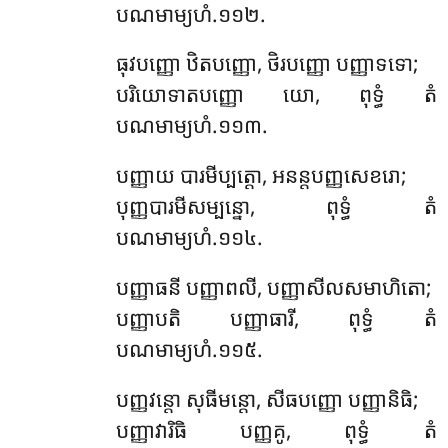
បណមាម្យហំ.១១២.
ធុវបញ្ញោ ឋិតបញ្ញោ, ថិរបញ្ញោ បញ្ញាទទោ;
បរិយោទាតបញ្ញោ យោ, ពុទ្ធំ តំ
បណមាម្យហំ.១១៣.
បញ្ញាយ បារមីប្បត្តោ, អនន្តបញ្ញសេខរោ;
បុញ្ញបារមីសម្បន្នោ, ពុទ្ធំ តំ
បណមាម្យហំ.១១៤.
បញ្ញាធនី បញ្ញាពលី, បញ្ញាសីលសមាហិតោ;
បញ្ញាបតិ បញ្ញាធារី, ពុទ្ធំ តំ
បណមាម្យហំ.១១៥.
បញ្ញវន្តោ សុធីមន្តោ, សីធបញ្ញោ បញ្ញានិធិ;
បញ្ញាវារិធិ បញ្ញគូ, ពុទ្ធំ តំ