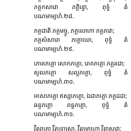
ភគ្គកសាវោ ភគ្គិន្ធោ, ពុទ្ធំ តំ
បណមាម្យហំ.២៨.
ភគ្គជាតិ ភគ្គមច្ចូ, ភគ្គលោកោ ភគ្គភវោ;
ភគ្គសំសារោ ភគ្គោឃោ, ពុទ្ធំ តំ
បណមាម្យហំ.២៩.
ភោគភគ្គោ សោកភគ្គោ, រោគភគ្គោ ភគ្គរជោ;
សូលភគ្គោ សល្លភគ្គោ, ពុទ្ធំ តំ
បណមាម្យហំ.៣០.
អាសាភគ្គោ ឥស្សាភគ្គោ, ឯជាភគ្គោ ភគ្គជដា;
ឆន្ទភគ្គោ ពន្ធភគ្គោ, ពុទ្ធំ តំ
បណមាម្យហំ.៣១.
វីតរាគោ វីតទោសោ, វីតមោហោ វីតាសវោ;