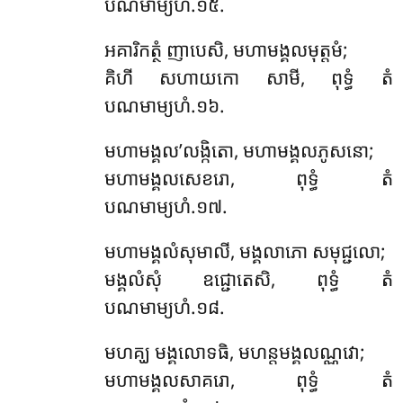
បណមាម្យហំ.១៥.
អគារិកត្ថំ ញាបេសិ, មហាមង្គលមុត្តមំ;
គិហី សហាយកោ សាមី, ពុទ្ធំ តំ
បណមាម្យហំ.១៦.
មហាមង្គល’លង្កិតោ, មហាមង្គលភូសនោ;
មហាមង្គលសេខរោ, ពុទ្ធំ តំ
បណមាម្យហំ.១៧.
មហាមង្គលំសុមាលី, មង្គលាភោ សមុជ្ជលោ;
មង្គលំសុំ ឧជ្ជោតេសិ, ពុទ្ធំ តំ
បណមាម្យហំ.១៨.
មហគ្ឃ មង្គលោទធិ, មហន្តមង្គលណ្ណវោ;
មហាមង្គលសាគរោ, ពុទ្ធំ តំ