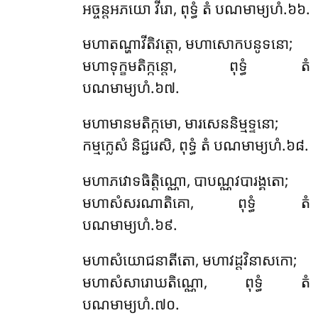
អច្ចន្តអភយោ វីរោ, ពុទ្ធំ តំ បណមាម្យហំ.៦៦.
មហាតណ្ហាវីតិវត្តោ, មហាសោកបនូទនោ;
មហាទុក្ខមតិក្កន្តោ, ពុទ្ធំ តំ
បណមាម្យហំ.៦៧.
មហាមានមតិក្កមោ, មារសេននិម្មទ្ទនោ;
កម្មក្លេសំ និជ្ជរេសិ, ពុទ្ធំ តំ បណមាម្យហំ.៦៨.
មហាភវោទធិត្តិណ្ណោ, បាបណ្ណវបារង្គតោ;
មហាសំសរណាតិគោ, ពុទ្ធំ តំ
បណមាម្យហំ.៦៩.
មហាសំយោជនាតីតោ, មហាវដ្ដវិនាសកោ;
មហាសំសារោឃតិណ្ណោ, ពុទ្ធំ តំ
បណមាម្យហំ.៧០.