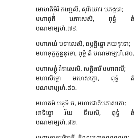
មោហតិមិរំ ភញ្ជេសិ, សុរិយោ’វ បភង្ករោ;
មហាជុតិំ បភាសេសិ, ពុទ្ធំ តំ
បណមាម្យហំ.៧៩.
មហាភយំ បទាលេសិ, ឆម្ភច្ឆិន្នោ ភយនុទោ;
មហាទុក្ខក្ខន្ធនុទោ, ពុទ្ធំ តំ បណមាម្យហំ.៨០.
មហាសត្តុំ វិនាសេសិ, សត្តិធារី មហាពលី;
មហាសិទ្ធោ មហេសក្ខោ, ពុទ្ធំ តំ
បណមាម្យហំ.៨១.
មហាតមំ បនុទិ ច, មហាជោតិបភាសកោ;
អាទិច្ចោ វិយ ទីបេសិ, ពុទ្ធំ តំ
បណមាម្យហំ.៨២.
មហាភោគបរិច្ចាគី, តិណ្ណមហាតណ្ហណ្ណវោ;