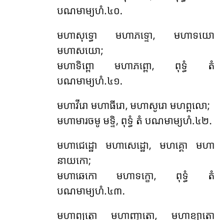
បណមាម្យហំ.៤០.
មហាសុទ្ធោ មហាភទ្ទោ, មហាទយោ
មហាសយោ;
មហាទិព្ពោ មហាភព្ពោ, ពុទ្ធំ តំ
បណមាម្យហំ.៤១.
មហាវីរោ មហាធីរោ, មហាសូរោ មហព្ពលោ;
មហាមារចមូ មទ្ទិ, ពុទ្ធំ តំ បណមាម្យហំ.៤២.
មហាជេដ្ឋោ មហាសេដ្ឋោ, មហគ្គោ មហា
នាយកោ;
មហាឆេកោ មហាទក្ខោ, ពុទ្ធំ តំ
បណមាម្យហំ.៤៣.
មហាព្យត្តោ មហាញាតោ, មហាខ្យាតោ