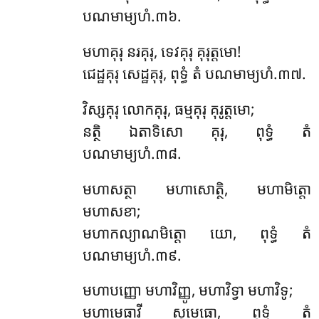
បណមាម្យហំ.៣៦.
មហាគុរុ នរគុរុ, ទេវគុរុ គុរុត្តមោ!
ជេដ្ឋគុរុ សេដ្ឋគុរុ, ពុទ្ធំ តំ បណមាម្យហំ.៣៧.
វិស្សគុរុ លោកគុរុ, ធម្មគុរុ គុរូត្តមោ;
នត្ថិ ឯតាទិសោ គុរុ, ពុទ្ធំ តំ
បណមាម្យហំ.៣៨.
មហាសត្ថា មហាសោត្ថិ, មហាមិត្តោ
មហាសខា;
មហាកល្យាណមិត្តោ យោ, ពុទ្ធំ តំ
បណមាម្យហំ.៣៩.
មហាបញ្ញោ មហាវិញ្ញូ, មហាវិទ្វា មហាវិទូ;
មហាមេធាវី សុមេធោ, ពុទ្ធំ តំ