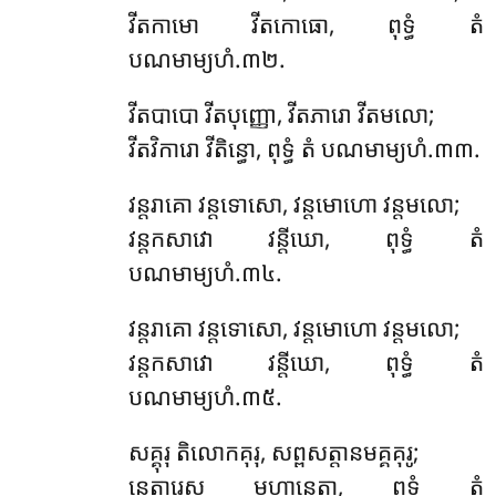
វីតកាមោ វីតកោធោ, ពុទ្ធំ តំ
បណមាម្យហំ.៣២.
វីតបាបោ វីតបុញ្ញោ, វីតភារោ វីតមលោ;
វីតវិការោ វីតិន្ធោ, ពុទ្ធំ តំ បណមាម្យហំ.៣៣.
វន្តរាគោ វន្តទោសោ, វន្តមោហោ វន្តមលោ;
វន្តកសាវោ វន្តីឃោ, ពុទ្ធំ តំ
បណមាម្យហំ.៣៤.
វន្តរាគោ វន្តទោសោ, វន្តមោហោ វន្តមលោ;
វន្តកសាវោ វន្តីឃោ, ពុទ្ធំ តំ
បណមាម្យហំ.៣៥.
សគ្គុរុ តិលោកគុរុ, សព្ពសត្តានមគ្គគុរូ;
នេតារេសុ មហានេតា, ពុទ្ធំ តំ