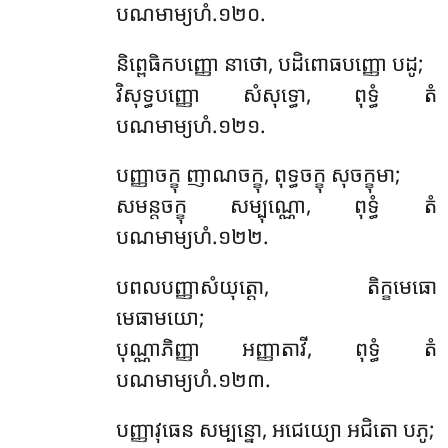
បណមាម្យហំ.១២០.
និព្ពេធិកបញ្ញោ នាថោ, បដិពោធបញ្ញោ បដូ;
វិសុទ្ធបញ្ញោ សំសុទ្ធោ, ពុទ្ធំ តំ
បណមាម្យហំ.១២១.
បញ្ញាចក្ខុ ញាណចក្ខុ, ពុទ្ធចក្ខុ សុចក្ខុមា;
សមន្តចក្ខុ សម្បុណ្ណោ, ពុទ្ធំ តំ
បណមាម្យហំ.១២២.
បពលបញ្ញាសំយុត្តោ, តិក្ខមេធោ
មេធាមយោ;
បុណ្ណាភិញ្ញា អញ្ញាតាវី, ពុទ្ធំ តំ
បណមាម្យហំ.១២៣.
បញ្ញាវុធេន សម្បន្នោ, អជេយ្យោ អជិតោ បភូ;