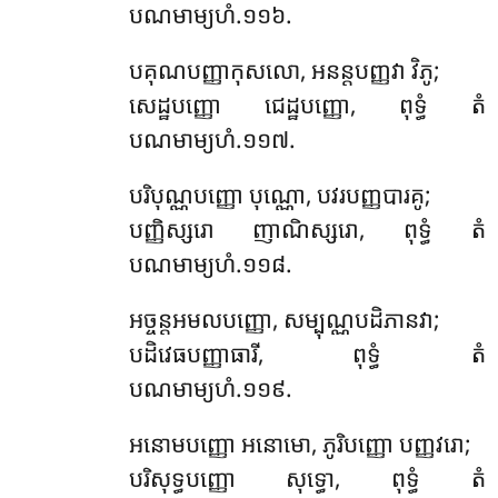
បណមាម្យហំ.១១៦.
បគុណបញ្ញាកុសលោ, អនន្តបញ្ញវា វិភូ;
សេដ្ឋបញ្ញោ ជេដ្ឋបញ្ញោ, ពុទ្ធំ តំ
បណមាម្យហំ.១១៧.
បរិបុណ្ណបញ្ញោ បុណ្ណោ, បវរបញ្ញបារគូ;
បញ្ញិស្សរោ ញាណិស្សរោ, ពុទ្ធំ តំ
បណមាម្យហំ.១១៨.
អច្ចន្តអមលបញ្ញោ, សម្បុណ្ណបដិភានវា;
បដិវេធបញ្ញាធារី, ពុទ្ធំ តំ
បណមាម្យហំ.១១៩.
អនោមបញ្ញោ អនោមោ, ភូរិបញ្ញោ បញ្ញវរោ;
បរិសុទ្ធបញ្ញោ សុទ្ធោ, ពុទ្ធំ តំ