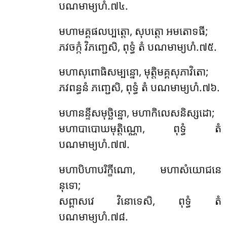
បណមាម្យហំ.៧៤.
មហាមគ្គផលប្បត្តោ, សុបត្តោ អមតោទធី;
ភវចក្កំ វិភញ្ជេសិ, ពុទ្ធំ តំ បណមាម្យហំ.៧៥.
មហាសុពោធិសម្បន្នោ, មុត្តិមគ្គសុភាវិតោ;
ភវពន្ធនំ ភញ្ជេសិ, ពុទ្ធំ តំ បណមាម្យហំ.៧៦.
មហានន្ទីសមុច្ឆិន្នោ, មហាកិលេសនិស្សដោ;
មហាបាបោឃមុត្តិណ្ណោ, ពុទ្ធំ តំ
បណមាម្យហំ.៧៧.
មហាបិហាបរិក្ខីណោ, មហាសំយោជនេ
នុទោ;
សព្ពាសវេ វិនោទេសិ, ពុទ្ធំ តំ
បណមាម្យហំ.៧៨.