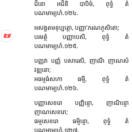
ជិនោ អជិនិ បាបិមំ, ពុទ្ធំ តំ
បណមាម្យហំ.១២៤.
អសង្ខតមនុប្បត្តោ, បញ្ញា’ភរណភូសិតោ;
📜
បរមត្ថំ បញ្ញាបេសិ, ពុទ្ធំ តំ
បណមាម្យហំ.១២៥.
បញ្ញវា បញ្ញំ បសារេសិ, ញាណី ញាណសំ
វឌ្ឍនោ;
អធម្មធំសកោ ធម្មី, ពុទ្ធំ តំ
បណមាម្យហំ.១២៦.
បញ្ញាសេខរោ បញ្ញិន្ទោ, ញាណិន្ទោ
ញាណសេខរោ;
ធម្មសេខរោ ធម្មិន្ទោ, ពុទ្ធំ តំ
បណមាម្យហំ.១២៧.