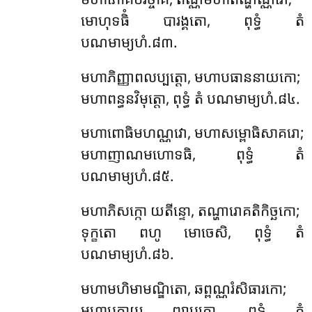
មោហុទធិំ បារង្គតោ, ពុទ្ធំ តំ
បណមាម្យហំ.៨៣.
មហាភិញ្ញាពលប្បត្តោ, មហាបធាននាយកោ;
មហាពន្ធនវិមុត្តោ, ពុទ្ធំ តំ បណមាម្យហំ.៨៤.
មហាពោធិមហណ្ណវោ, មហាសម្ពោធិសាគរោ;
មហាញាណមហោទធិ, ពុទ្ធំ តំ
បណមាម្យហំ.៨៥.
មហាភិសក្កោ យតីន្ទោ, តណ្ហារោគតិកិច្ឆកោ;
ទុក្ខតោ ពហូ មោចេសិ, ពុទ្ធំ តំ
បណមាម្យហំ.៨៦.
មហាមហិមាមណ្ឌិតោ, ឆព្ពណ្ណរំសិធារកោ;
មហាបភាយ ព្យាបកោ, ពុទ្ធំ តំ