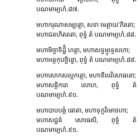
បណមាម្យហំ.៨៧.
មហាករុណាសម្បត្តោ, សទា មេត្តាយ’ភិរតោ;
មហាជនហិតរតោ, ពុទ្ធំ តំ បណមាម្យហំ.៨៨.
មហាមិច្ឆាទិដ្ឋិំ ហន្តា, មហាសទ្ធម្មុទ្ទេសកោ;
មហាអន្តកុបច្ឆិន្នោ, ពុទ្ធំ តំ បណមាម្យហំ.៨៩.
មហាសោកសល្លកត្តោ, មហាខីលវិសោធនោ;
មហាសន្តិករោ លោកេ, ពុទ្ធំ តំ
បណមាម្យហំ.៩០.
មហាបាបបង្កំ ធោតា, មហាទុក្ខវិមោចកោ;
មហាសជ្ជនំ សោធេសិ, ពុទ្ធំ តំ
បណមាម្យហំ.៩១.