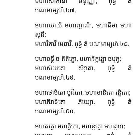
មហាសោភនោ មនុញ្ញោ, ពុទ្ធំ តំ
បណមាម្យហំ.៤៧.
មហាឈាយី មហាញាណី, មហាធីមា មហា
សុធី;
មហាវិភាវី មេធាវី, ពុទ្ធំ តំ បណមាម្យហំ.៤៨.
មហាខន្តី ច តិតិក្ខោ, មហានិក្កង្ខោ ធម្មគូ;
មហាសំយតោ សំវុតោ, ពុទ្ធំ តំ
បណមាម្យហំ.៤៩.
មហាថោមិតោ បូជិតោ, មហាមានិតោ វន្ទិតោ;
មហាភិវាទិតោ ភិយ្យោ, ពុទ្ធំ តំ
បណមាម្យហំ.៥០.
មហតត្ថោ មហត្ថិកោ, មហន្តត្ថោ មហត្តរោ;