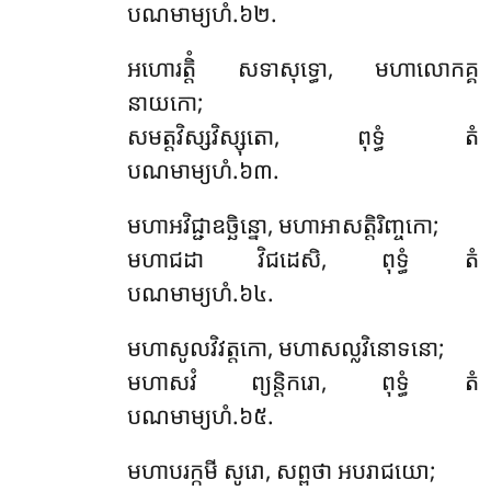
បណមាម្យហំ.៦២.
អហោរត្តិំ សទាសុទ្ធោ, មហាលោកគ្គ
នាយកោ;
សមត្តវិស្សវិស្សុតោ, ពុទ្ធំ តំ
បណមាម្យហំ.៦៣.
មហាអវិជ្ជាឧច្ឆិន្នោ, មហាអាសត្តិរិញ្ចកោ;
មហាជដា វិជដេសិ, ពុទ្ធំ តំ
បណមាម្យហំ.៦៤.
មហាសូលវិវត្តកោ, មហាសល្លវិនោទនោ;
មហាសវំ ព្យន្តិករោ, ពុទ្ធំ តំ
បណមាម្យហំ.៦៥.
មហាបរក្កមី សូរោ, សព្ពថា អបរាជយោ;