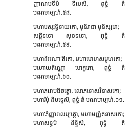
ញាណបទីបំ ទីបេសិ, ពុទ្ធំ តំ
បណមាម្យហំ.៥៨.
មហាបស្សទ្ធិទាយកោ, មុនិរាជា មុនិស្សរោ;
សន្តិទទោ សុខទទោ, ពុទ្ធំ តំ
បណមាម្យហំ.៥៩.
មហានីវរណា’តីតោ, មហាមោហសមូហតោ;
មហោឃតិណ្ណោ មោក្ខកោ, ពុទ្ធំ តំ
បណមាម្យហំ.៦០.
មហាភវោបធិចត្តោ, លោភទោសវិនាសកោ;
មហារិបុំ និមទ្ទេសិ, ពុទ្ធំ តំ បណមាម្យហំ.៦១.
មហា’ភិញ្ញាពលប្បត្តោ, មហាមញ្ញិតនាសកោ;
មហាសទ្ធមំ និទ្ទិសិ, ពុទ្ធំ តំ