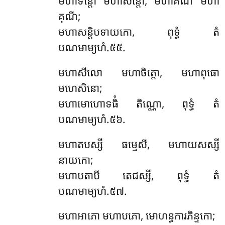
មហាទន្តោ មហាសន្តោ, មហាគណី មហា
គុណី;
មហាសន្តិបទាយកោ, ពុទ្ធំ តំ
បណមាម្យហំ.៥៥.
មហាសីលោ មហាចិត្តោ, មហាពុធោ
មហេសិនោ;
មហាមោហោទធិំ តិណ្ណោ, ពុទ្ធំ តំ
បណមាម្យហំ.៥៦.
មហាតបស្សី ធម្មេសី, មហាយសស្សី
នាយកោ;
មហាបតាបី តេជស្សី, ពុទ្ធំ តំ
បណមាម្យហំ.៥៧.
មហាអាភោ មហាបភោ, មោហន្ធការភិន្ទកោ;