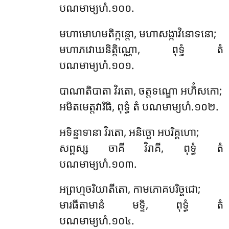
បណមាម្យហំ.១០០.
មហាមោហមតិក្កន្តោ, មហាសង្កាវិនោទនោ;
មហាភវោឃនិត្តិណ្ណោ, ពុទ្ធំ តំ
បណមាម្យហំ.១០១.
បាណាតិបាតា វិរតោ, ចត្តទណ្ឌោ អហិំសកោ;
អមិតមេត្តវារិធិ, ពុទ្ធំ តំ បណមាម្យហំ.១០២.
អទិន្នាទានា វិរតោ, អនិច្ឆោ អបរិគ្គហោ;
សព្ពស្ស ចាគី វិរាគី, ពុទ្ធំ តំ
បណមាម្យហំ.១០៣.
អព្រហ្មចរិយាតីតោ, កាមភោគបរិច្ចជោ;
មារធីតាមានំ មទ្ទិ, ពុទ្ធំ តំ
បណមាម្យហំ.១០៤.