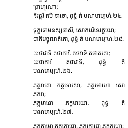
ព្រាហ្មណោ;
និរន្តរំ តបិ នាថោ, ពុទ្ធំ តំ បណមាម្យហំ.២៤.
ទុក្ខទោមនស្សនាសី, សោកបរិទេវក្ខយោ;
ជាតិមច្ចុជរាតិគោ, ពុទ្ធំ តំ បណមាម្យហំ.២៥.
យថាវាទី តថាការី, តថវាទី តថាគតោ;
យថាការី តថាវាទី, ពុទ្ធំ តំ
បណមាម្យហំ.២៦.
ភគ្គរាគោ ភគ្គទោសោ, ភគ្គមោហោ សោ
ភគវា;
ភគ្គមានោ ភគ្គមាយោ, ពុទ្ធំ តំ
បណមាម្យហំ.២៧.
ភគ្គកាមោ ភគ្គកោធោ, ភគ្គកោបោ ភគ្គកុហោ;