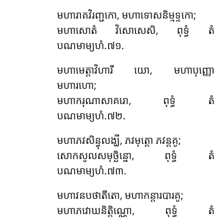
មហារាគវិរញ្ជកោ, មហាទោសនិម្មទ្ទកោ;
មហាសោតំ វិសោសេសិ, ពុទ្ធំ តំ
បណមាម្យហំ.៧១.
មហាមេត្តាវិហារី យោ, មហាបុញ្ញោ
មហារហោ;
មហាករុណាសាគរោ, ពុទ្ធំ តំ
បណមាម្យហំ.៧២.
មហាភវសិន្ធុលង្ឃី, ភវមុត្តោ ភវន្តគូ;
សោកសូលសមុច្ឆិន្នោ, ពុទ្ធំ តំ
បណមាម្យហំ.៧៣.
មហាវនបថាតីតោ, មហាកន្តារបារគូ;
មហាភវោឃនិត្តិណ្ណោ, ពុទ្ធំ តំ