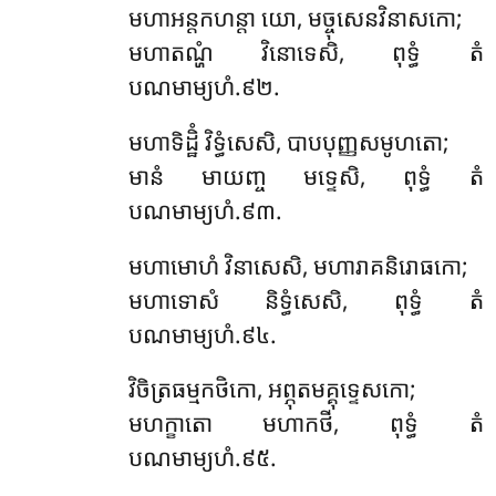
មហាអន្តកហន្តា យោ, មច្ចុសេនវិនាសកោ;
មហាតណ្ហំ វិនោទេសិ, ពុទ្ធំ តំ
បណមាម្យហំ.៩២.
មហាទិដ្ឋិំ វិទ្ធំសេសិ, បាបបុញ្ញសមូហតោ;
មានំ មាយញ្ច មទ្ទេសិ, ពុទ្ធំ តំ
បណមាម្យហំ.៩៣.
មហាមោហំ វិនាសេសិ, មហារាគនិរោធកោ;
មហាទោសំ និទ្ធំសេសិ, ពុទ្ធំ តំ
បណមាម្យហំ.៩៤.
វិចិត្រធម្មកថិកោ, អព្ភុតមគ្គុទ្ទេសកោ;
មហក្ខាតោ មហាកថី, ពុទ្ធំ តំ
បណមាម្យហំ.៩៥.