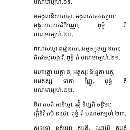
បណមាម្យហំ.១៩.
អមង្គលនិសាហន្តា, មង្គលភានុភស្សរោ;
មង្គលាលោកវិកិណ្ណោ, ពុទ្ធំ តំ
បណមាម្យហំ.២០.
ពាហុសច្ចោ ពុជ្ឈនកោ, ធម្មចក្ខុឧប្បាទកោ;
តិភវមង្គលង្ការី, ពុទ្ធំ តំ បណមាម្យហំ.២១.
មហាវត្តា បវត្តា ច, អត្ថស្ស និន្នេតា បភូ;
អមតស្ស ទាតា វិញ្ញូ, ពុទ្ធំ តំ
បណមាម្យហំ.២២.
ទិវា តបតិ អាទិច្ចោ, រត្តិំ ទិប្បតិ ចន្ទិមា;
រត្តិំទិវំ តបិ នាថោ, ពុទ្ធំ តំ បណមាម្យហំ.២៣.
សន្នទ្ធោ ខត្តិយោ តបតិ, ឈាយី តបតិ