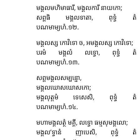
មង្គលមហិមាធារី, មង្គលការី នាយកោ;
សព្ពធិ មង្គលទាតា, ពុទ្ធំ តំ
បណមាម្យហំ.១២.
មង្គលស្ស កោវិទោ ច, អមង្គលស្ស កោវិទោ;
បរមំ មង្គលំ លទ្ធោ, ពុទ្ធំ តំ
បណមាម្យហំ.១៣.
សព្ពមង្គលសម្បន្នោ,
មង្គលឃោសឃោសកោ;
មង្គលុត្តមំ ទេសេសិ, ពុទ្ធំ តំ
បណមាម្យហំ.១៤.
មហាមង្គលត្ថំ មគ្គី, លទ្ធោ ធម្មសុមង្គលោ;
មង្គល’ទ្ធានំ ញាបេសិ, ពុទ្ធំ តំ