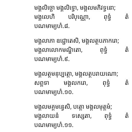
មង្គលិច្ឆោ មង្គលិទ្ធោ, មង្គលមភិវទ្ធនោ;
មង្គលេហិ បរិបុណ្ណោ, ពុទ្ធំ តំ
បណមាម្យហំ.៨.
មង្គលាភា ឧជ្ជោតេសិ, មង្គលត្ថបភាករោ;
មង្គលាលោកមណ្ឌិតោ, ពុទ្ធំ តំ
បណមាម្យហំ.៩.
មង្គលត្ថមនុប្បត្តោ, មង្គលត្ថបរាយណោ;
សព្ពទា មង្គលករោ, ពុទ្ធំ តំ
បណមាម្យហំ.១០.
មង្គលមគ្គមន្វេសិ, បត្តោ មង្គលមុត្តមំ;
មង្គលាយនំ ទស្សេតា, ពុទ្ធំ តំ
បណមាម្យហំ.១១.