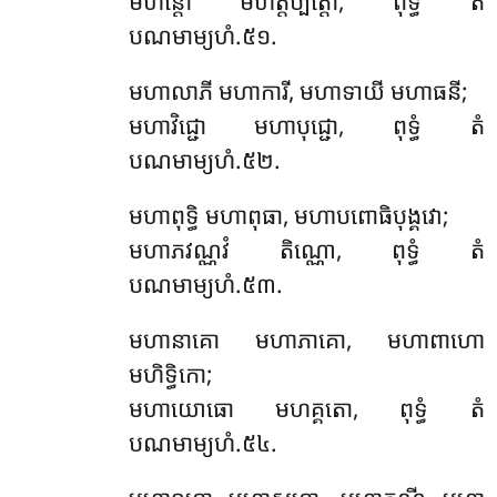
មហន្តោ មហត្តប្បត្តោ, ពុទ្ធំ តំ
បណមាម្យហំ.៥១.
មហាលាភី មហាការី, មហាទាយី មហាធនី;
មហាវិជ្ជោ មហាបុជ្ជោ, ពុទ្ធំ តំ
បណមាម្យហំ.៥២.
មហាពុទ្ធិ មហាពុធា, មហាបពោធិបុង្គវោ;
មហាភវណ្ណវំ តិណ្ណោ, ពុទ្ធំ តំ
បណមាម្យហំ.៥៣.
មហានាគោ មហាភាគោ, មហាពាហោ
មហិទ្ធិកោ;
មហាយោធោ មហគ្គតោ, ពុទ្ធំ តំ
បណមាម្យហំ.៥៤.