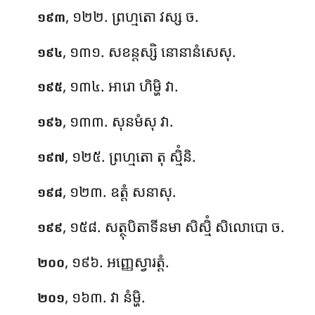
, ១២២. ព្រហ្មតោ វស្ស ច.
១៩៣
, ១៣១. សខន្តស្សិ នោនានំសេសុ.
១៩៤
, ១៣៤. អារោ
ហិម្ហិ វា.
១៩៥
, ១៣៣. សុនមំសុ វា.
១៩៦
, ១២៥. ព្រហ្មតោ តុ ស្មិំនិ.
១៩៧
, ១២៣. ឧត្តំ សនាសុ.
១៩៨
, ១៥៨. សត្ថុបិតាទីនមា សិស្មិំ សិលោបោ ច.
១៩៩
, ១៩៦. អញ្ញេស្វារត្តំ.
២០០
, ១៦៣. វា នំម្ហិ.
២០១