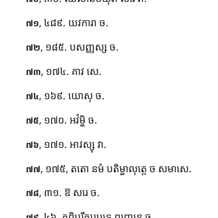
, ៤៨៩. យវការា ច.
៧១
, ១៨៥. បសញ្ញស្ស ច.
៧២
, ១៧៤. គាវ សេ.
៧៣
, ១៦៩. យោសុ ច.
៧៤
, ១៧០. អវំម្ហិ ច.
៧៥
, ១៧១. អាវស្សុ វា.
៧៦
, ១៧៥, តតោ នមំ បតិម្ហាលុត្តេ ច សមាសេ.
៧៧
, ៣១. ឱ សរេ ច.
៧៨
, ៤៦. តព្ពិបរីតូបបទេ ព្យញ្ជនេ ច.
៧៩