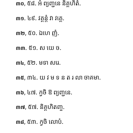
, ៥៨. អំ
ព្យញ្ជនេ និគ្គហិតំ.
៣០
. ៤៩. វគ្គន្តំ វា វគ្គេ.
៣១
, ៥០. ឯហេ ញំ.
៣២
. ៥១. ស យេ ច.
៣៣
, ៥២. មទា សរេ.
៣៤
, ៣៤. យ វ ម ទ ន ត រ លា ចាគមា.
៣៥
, ៤៧. ក្វចិ ឱ ព្យញ្ជនេ.
៣៦
, ៥៧. និគ្គហិតញ្ច.
៣៧
, ៥៣. ក្វចិ លោបំ.
៣៨