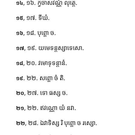
, ១៦. ក្វចាសវណ្ណំ លុត្តេ.
១៤
, ១៧. ទីឃំ.
១៥
, ១៨. បុព្ពោ ច.
១៦
, ១៩. យមេទន្តស្សាទេសោ.
១៧
, ២០. វមោទុទន្តានំ.
១៨
. ២២. សព្ពោ ចំ តិ.
១៩
, ២៧. ទោ ធស្ស ច.
២០
, ២២. ឥវណ្ណោ យំ នវា.
២១
, ២៨. ឯវាទិស្ស រិ បុព្ពោ ច រស្សោ.
២២