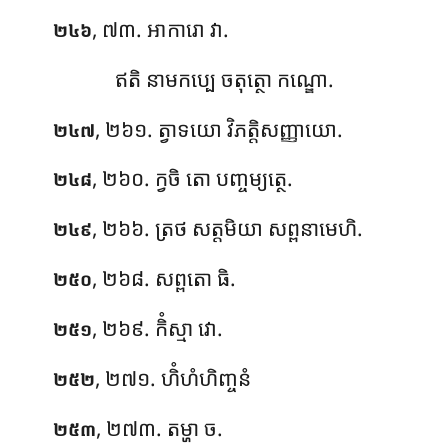
, ៧៣. អាការោ វា.
២៤៦
ឥតិ នាមកប្បេ ចតុត្ថោ កណ្ឌោ.
, ២៦១. ត្វាទយោ វិភត្តិសញ្ញាយោ.
២៤៧
, ២៦០. ក្វចិ តោ បញ្ចម្យត្ថេ.
២៤៨
, ២៦៦. ត្រថ សត្តមិយា សព្ពនាមេហិ.
២៤៩
, ២៦៨. សព្ពតោ ធិ.
២៥០
, ២៦៩. កិំស្មា វោ.
២៥១
, ២៧១. ហិំហំហិញ្ចនំ
២៥២
, ២៧៣. តម្ហា
ច.
២៥៣