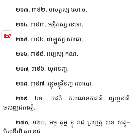
, ៣៩២. បសត្ថស្ស សោ ច.
២៦៣
, ៣៩៣. អន្តិកស្ស នេទោ.
២៦៤
📜
, ៣៩៤. ពាឡ្ហស្ស សាធោ.
២៦៥
, ៣៩៥. អប្បស្ស កណ.
២៦៦
, ៣៩៦. យុវានញ្ច.
២៦៧
, ៣៩៧. វន្តុមន្តុវីនញ្ច លោបោ.
២៦៨
, ៤១. យវតំ តលណទការានំ ព្យញ្ជនានិ
២៦៩
ចលញជការត្តំ.
, ១២០. អម្ហ តុម្ហ ន្តុ រាជ ព្រហ្មត្ត សខ សត្ថុ–
២៧០
បិតាទីហិ ស្មា នាវ.