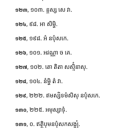
, ១០៣. ន្តស្ស សេ វា.
១២៣
, ៩៨. អា សិម្ហិ.
១២៤
, ១៩៨. អំ នបុំសកេ.
១២៥
, ១០១. អវណ្ណា ច គេ.
១២៦
, ១០២. តោ តិតា សស្មិំនាសុ.
១២៧
, ១០៤. នំម្ហិ តំ វា.
១២៨
, ២២២. ឥមស្សិទមំសិសុ នបុំសកេ.
១២៩
, ២២៥. អមុស្សាទុំ.
១៣០
, ០. ឥត្ថិបុមនបុំសកសង្ខ្យំ.
១៣១