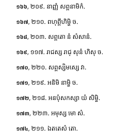
, ២០៩. នាញ្ញំ សព្ពនាមិកំ.
១៦៦
, ២១០. ពហុព្ពីហិម្ហិ ច.
១៦៧
, ២០៣. សព្ពតោ នំ សំសានំ.
១៦៨
, ១១៧. រាជស្ស រាជុ សុនំ ហិសុ ច.
១៦៩
, ២២០. សព្ពស្សិមស្សេ វា.
១៧០
, ២១៩. អនិមិ នាម្ហិ ច.
១៧១
, ២១៨. អនបុំសកស្សា យំ សិម្ហិ.
១៧២
, ២២៣. អមុស្ស មោ សំ.
១៧៣
, ២១១. ឯតតេសំ តោ.
១៧៤