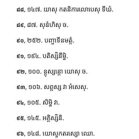
, ១៤៧. យាសុ កតនិការលោបេសុ ទីឃំ.
៨៨
, ៨៧. សុនំហិសុ ច.
៨៩
, ២៥២. បញ្ចាទីនមត្តំ.
៩០
, ១៩៤. បតិស្សិនីម្ហិ.
៩១
, ១០០. ន្តុស្សន្តោ យោសុ ច.
៩២
, ១០៦. សព្ពស្ស វា អំសេសុ.
៩៣
, ១០៥. សិម្ហិ វា.
៩៤
, ១៤៥. អគ្គិស្សិនិ.
៩៥
, ១៤៨. យោស្វកតរស្សោ ឈោ.
៩៦