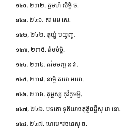
, ២៣២. ត្វមហំ សិម្ហិ ច.
១៤០
, ២៤១. តវ មម សេ.
១៤១
, ២៤២. តុយ្ហំ មយ្ហញ្ច.
១៤២
, ២៣៥. តំមមំម្ហិ.
១៤៣
, ២៣៤. តវំមមញ្ច ន វា.
១៤៤
, ២៣៨. នាម្ហិ តយា មយា.
១៤៥
, ២៣៦. តុម្ហស្ស តុវំត្វមម្ហិ.
១៤៦
, ២៤៦. បទតោ ទុតិយាចតុត្ថីឆដ្ឋីសុ វោ នោ.
១៤៧
, ២៤៧. ហេមេកវចនេសុ ច.
១៤៨