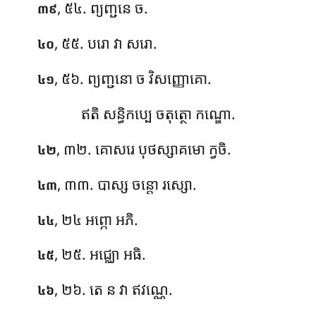
, ៥៤. ព្យញ្ជនេ ច.
៣៩
, ៥៥. បរោ វា សរោ.
៤០
, ៥៦. ព្យញ្ជនោ ច វិសញ្ញោគោ.
៤១
ឥតិ សន្ធិកប្បេ ចតុត្ថោ កណ្ឌោ.
, ៣២. គោសរេ បុថស្សាគមោ ក្វចិ.
៤២
, ៣៣. បាស្ស ចន្តោ រស្សោ.
៤៣
, ២៤ អព្ភោ អភិ.
៤៤
, ២៥. អជ្ឈោ អធិ.
៤៥
, ២៦. តេ ន វា ឥវណ្ណេ.
៤៦