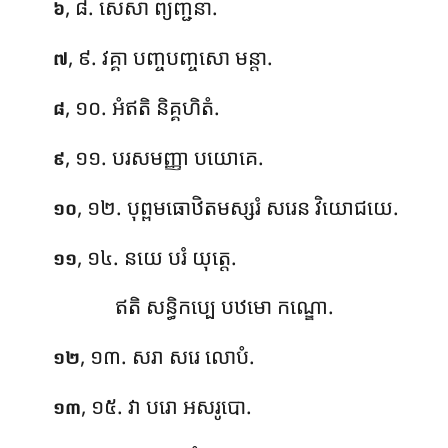
, ៨. សេសា ព្យញ្ជនា.
៦
, ៩. វគ្គា បញ្ចបញ្ចសោ មន្តា.
៧
, ១០. អំឥតិ និគ្គហិតំ.
៨
, ១១. បរសមញ្ញា បយោគេ.
៩
, ១២. បុព្ពមធោឋិតមស្សរំ សរេន វិយោជយេ.
១០
, ១៤. នយេ បរំ យុត្តេ.
១១
ឥតិ សន្ធិកប្បេ បឋមោ កណ្ឌោ.
, ១៣. សរា
សរេ លោបំ.
១២
, ១៥. វា បរោ អសរូបោ.
១៣