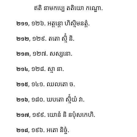
ឥតិ នាមកប្បេ តតិយោ កណ្ឌោ.
, ១២៦. អត្តន្តោ ហិស្មិមនត្តំ.
២១១
, ១២៩. តតោ ស្មិំ និ.
២១២
, ១២៧. សស្សនោ.
២១៣
, ១២៨. ស្មា
នា.
២១៤
, ១៤១. ឈលតោ ច.
២១៥
, ១៨០. ឃបតោ ស្មិំយំ វា.
២១៦
, ១៩៩. យោនំ និ នបុំសកេហិ.
២១៧
, ១៩៦. អតោ និច្ចំ.
២១៨