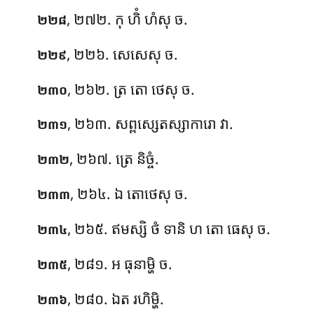
, ២៧២. កុ ហិំ ហំសុ ច.
២២៨
, ២២៦. សេសេសុ ច.
២២៩
, ២៦២. ត្រ តោ ថេសុ ច.
២៣០
, ២៦៣. សព្ពស្សេតស្សាការោ វា.
២៣១
, ២៦៧. ត្រេ និច្ចំ.
២៣២
, ២៦៤. ឯ តោថេសុ ច.
២៣៣
, ២៦៥. ឥមស្សិ
ថំ ទានិ ហ តោ ធេសុ ច.
២៣៤
, ២៨១. អ ធុនាម្ហិ ច.
២៣៥
, ២៨០. ឯត រហិម្ហិ.
២៣៦