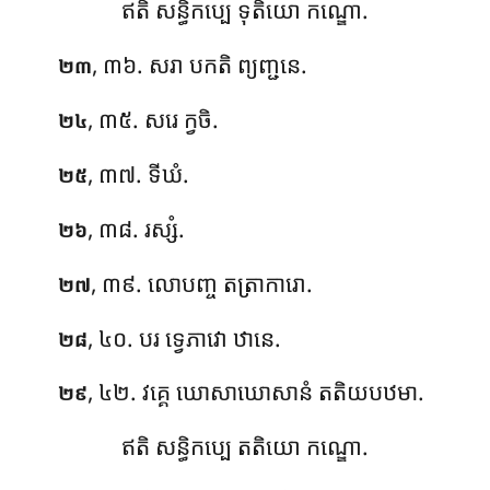
ឥតិ សន្ធិកប្បេ ទុតិយោ កណ្ឌោ.
, ៣៦. សរា បកតិ ព្យញ្ជនេ.
២៣
, ៣៥. សរេ ក្វចិ.
២៤
, ៣៧. ទីឃំ.
២៥
, ៣៨. រស្សំ.
២៦
, ៣៩. លោបញ្ច តត្រាការោ.
២៧
, ៤០. បរ ទ្វេភាវោ ឋានេ.
២៨
, ៤២. វគ្គេ ឃោសាឃោសានំ តតិយបឋមា.
២៩
ឥតិ សន្ធិកប្បេ តតិយោ កណ្ឌោ.