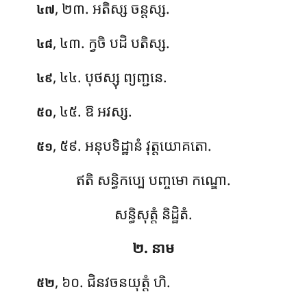
, ២៣. អតិស្ស ចន្តស្ស.
៤៧
, ៤៣. ក្វចិ
បដិ បតិស្ស.
៤៨
, ៤៤. បុថស្សុ ព្យញ្ជនេ.
៤៩
, ៤៥. ឱ អវស្ស.
៥០
, ៥៩. អនុបទិដ្ឋានំ វុត្តយោគតោ.
៥១
ឥតិ សន្ធិកប្បេ បញ្ចមោ កណ្ឌោ.
សន្ធិសុត្តំ និដ្ឋិតំ.
២. នាម
, ៦០. ជិនវចនយុត្តំ ហិ.
៥២