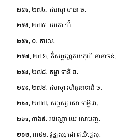
, ២៧៤. ឥមស្មា ហធា ច.
២៥៤
, ២៧៥. យតោ ហិំ.
២៥៥
, ០. កាលេ.
២៥៦
, ២៧៦. កិំសព្ពញ្ញេកយកុហិ ទាទាចនំ.
២៥៧
, ២៧៨. តម្ហា ទានិ ច.
២៥៨
, ២៧៩. ឥមស្មា រហិធុនាទានិ ច.
២៥៩
, ២៧៧. សព្ពស្ស សោ ទាម្ហិ វា.
២៦០
, ៣៦៩. អវណ្ណោ យេ លោបញ្ច.
២៦១
, ៣៩១. វុឌ្ឍស្ស ជោ ឥយិដ្ឋេសុ.
២៦២