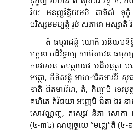
ទុក្ខម្បិ សមានំ តំ សុខមិវ វិន្ទី’’
វិយ អនញ្ញវិន្ទិយមបិ តាទិសំ ទុក
បរិស្សមមប្បត្តំ រូបំ សភាវោ អស្សាតិ វ
តំ ធម្មរាជន្តិ យោតិ អនិយមនិទ
អត្តនា បដិវិទ្ធស្ស សាមិភាវេន ធម្មស្ស 
ការវសេន តទត្ថាយេវ បដិបន្នត្តា បរេសំ
អត្ថោ, កីទិសន្តិ អាហ-‘ជិតមារវីរំ ស
នាតិ ជិតមារវីរោ, តំ, កិញ្ចាបិ ទេវបុ
គហិតេ តំវិជយា អញ្ញេបិ ជិតា ឯវ នាម ហោន
សោវណ្ណញ្ច, តស្សេវ និភា សោភា អស
(៤-៣៤) ណប្បច្ចយេ ‘‘មជ្ឈេ’’តិ (៤-១