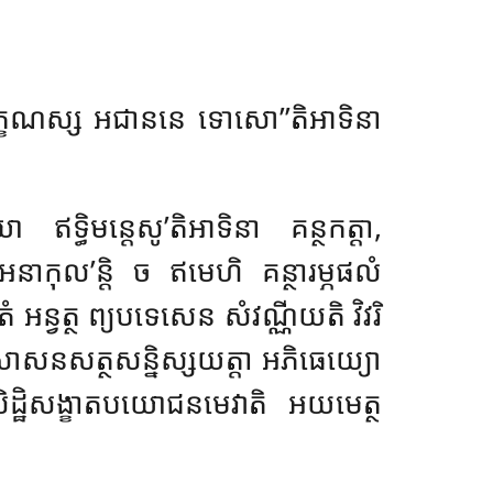
្ខណស្ស អជាននេ ទោសោ’’តិអាទិនា
ធិមន្តេសូ’តិអាទិនា គន្ថកត្តា,
 អនាកុល’ន្តិ ច ឥមេហិ គន្ថារម្ភផលំ
ន្វត្ថ ព្យបទេសេន សំវណ្ណីយតិ វិវរិ
្ទានុសាសនសត្ថសន្និស្សយត្តា អភិធេយ្យោ
ុសិដ្ឋិសង្ខាតបយោជនមេវាតិ អយមេត្ថ