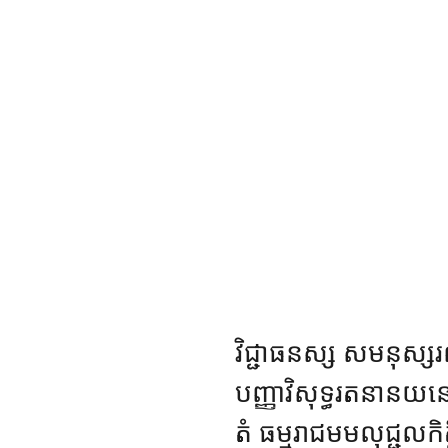
វិជ្ជាធនស្ស
សមនុស្សរ
បញ្ញាវិសុទ្ធរតនានយន
តំ ធម្មរាជមមលុជ្ជលកិត