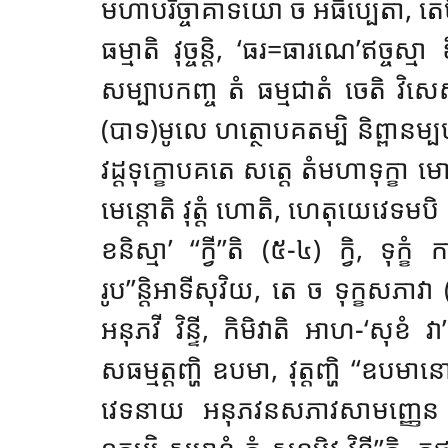
មហាបរិច្ចាគាទយោ ច អធិប្បេតា, តេបិ 
ធម្មាតិ វុច្ចន្តិ, ‘ធរ=ធារណេ’ឥច្ចស្
សម្បាបកញ្ច តំ ធម្មជាតំ ចេតិ វិសេ
(បាទ)មូលេ ហត្ថោបគតម្បិ និព្ពា
វដ្ដទុក្ខោបគតេ សត្តេ តំមហាទុក្ខា មោចេស
មេន្តោតិ វុត្តំ ហោតិ, ហេតុយេវេទមបិ
ខនិស្មា’ ‘‘ក្វី’’តិ (៥-៤) ក្វិ, ទុ
រូប’’ន្តិអាទីសុវិយ, តេ ច ទុក្ខសភាវា
អនុភវី វិន្ទី, កិមិវាតិ អាហ-‘សុខំ 
សធម្មត្តញ្ហិ ឧបមា, វុត្តញ្ហិ ‘‘ឧបមា
វេទនាយ អនុភវនសភាវសាមញ្ញេន 