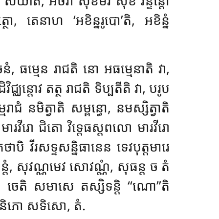
 សិយាតិ, អថវា សុខមិវ សុខំ វិន្ទន្តោ
, តេនាហ ‘អខិន្នរូបោ’តិ, អខិន្នំ
នំ, ធម្មេន រាជតិ នោ អធម្មេនាតិ វា,
ជ្ឈន្តោវ តត្ថ រាជតិ ទិប្បតីតិ វា, បរូប
ាជំ នមិត្វាតិ សម្ពន្ធោ, នមស្សិត្វាតិ
 មារវីរោ ជិតោ វិទ្តេធស្តពលោ មារវីរោ
តថាបិ វីរសទ្ទសន្និធានេន ទេវបុត្តមារេ
ុធន្តំ, សុវណ្ណមេវ សោវណ្ណំ, សុធន្ត ច តំ
 ចេតិ សមាសេ តស្សិទន្តិ ‘‘ណោ’’តិ
ន និភោ សទិសោ, តំ.