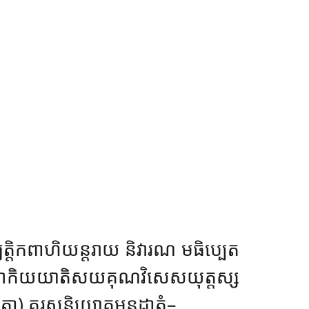
តិកពាហិយន្តរាយ និវារណ មធិប្បេត
កិយយាតិសយគុណវិសេសយុត្តស្ស
 គុរុសន្និយោគមនុដ្ឋាតុំ–