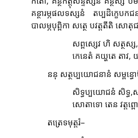
កតោ, គន្ថកត្តុសន្ទស្សនំ គន្ថស្ស បម
គន្ថារម្ភផលទស្សនំ តប្បដិក្ខេ
បាលម្ភបុព្ពិកា សត្ថេ បវត្តតីតិ សោត
សព្ពស្សេវ ហិ សត្ថស្ស,
កេនេតំ គយ្ហតេ តាវ, យ
ននុ
សត្ថប្បយោជនានំ សម្ពន្ធ
សិទ្ធប្បយោជនំ សិទ្ធ,សម្
សោតាទោ តេន វត្តព្ព
តត្រេទមុត្តរំ–