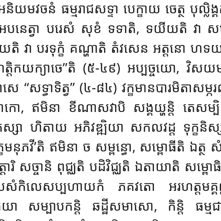
យមវចនំ ធម្មរាជសទ្ទា បេក្ខាយ ចេត្ថ បុល្លិង្
ំ អបនេត្វា បរេសំ សុខំ ទទាតិ, ទយីយតិ វា ស
ិ, ទយតិ វា បរទុក្ខំ គណ្ហាតិ តំវសេន អត្តនោ
យមណត្តិកយក្យាចេ’’តិ (៥-៤៩) អប្បច្ចយោ, វ
សទ្ធាទិត្វ’’ (៤-៨៤) វក្ខមានបារមិតាសម្ភរណទ
 ឥមិនា ខីណាសវាបិ សង្គយ្ហន្តិ តេសម្បិ ទ
 ហិតាយ អភិវឌ្ឍិយា សកលវដ្ដ ទុក្ខនិស្សដ
ខមនុភវី’តិ ឥមិនា ច សម្ពន្ធោ, សម្ពោធីតិ ឯត្ថ ស
 សច្ចានិ ពុជ្ឈតិ បដិវិជ្ឈតិ ឯតាយាតិ សម្ពោធិ,
ិលេសប្បហាយកំ ភគវតោ អរហត្តមគ្គញ្ញាណំ 
 សម្បាបកន្តិ ឆដ្ឋីសមាសោ, កិន្តិ ធម្មជាតំ