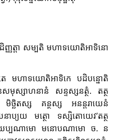
តបដិញ្ញត្តា សម្បតិ មហាទយោតិអាទិនោ
កតេ មហាទយោតិអាទិកេ បដិបន្នោតិ
សមុស្សាហនានំ សន្ទស្សនត្ថំ. តត្ថ
មិច្ឆិតស្ស គន្ថស្ស អនន្តរាយេនំ
យេនាប្យយ មត្ថោ ទស្សិតោយេវ’តត្ថ
ោតិ កាយប្បណាមោ មនោបណាមោ ច. ន