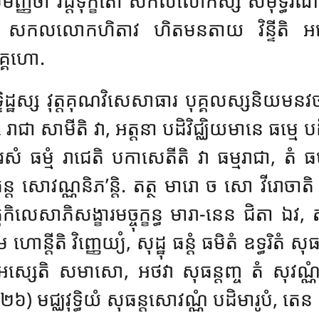
តិ. កថមញ្ញថា វដ្ដទុក្ខតោ សកលលោកស្ស សមុទ្ធរណំ
្ខំ សកលលោកហិតាវ ហិតមនតាយ វិន្ទីតិ អត្ថោ
ិគ្គហោ.
្ទិដ្ឋស្ស វុត្តគុណវិសេសាធារ បុគ្គលស្សនិយមនវច
រាជា សាមីតិ វា, អត្តនា បដិវិជ្ឈិយមានេ ធម្មេ បដិវិ
 ធម្មំ រាជេតិ បកាសេតីតិ វា ធម្មរាជា, តំ ធម្មរ
ុធន្ត សោវណ្ណនិភ’ន្តិ. តត្ថ មារោ ច សោ វីរោចាតិ
ត្តកិលេសាភិសង្ខារមច្ចុក្ខន្ធ មារា-នេន ជិតា ឯវ, 
្តីតិ វិញ្ញេយ្យំ, សុដ្ឋុ ធន្តំ ធមិតំ ឧទ្ធរិតំ ស
្សេតិ សមាសោ, អថវា សុធន្តញ្ច តំ សុវណ្ណំ
២៦) មជ្ឈវុទ្ធិយំ សុធន្តសោវណ្ណំ បដិមារូបំ, តេ