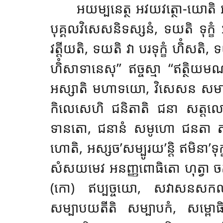
អយម្បនេត្ថ អវយវត្ថោ-យោតិ អនិ
បុគ្គលវិសេសនិទស្សនំ, ទយតិ ទុក្ខ
វត្តីយតិ, ទយតិ វា បរទុក្ខំ ហិំសត
ហិំសាទានេសុ’’ ឥច្ចស្មា ‘‘ឥត្ថិ
អស្សាតិ មហាទយោ, វិសេសន សមាសេ ‘‘
កិលេសេហិ ជនិតាតិ ជនា សត្តលោកោ,
ទានតោ, ជនានំ សមូហោ ជនតា តស្សា
ហោតិ, អស្សច’សម្បូរយ’ន្តិ ឥមិនា’ទុក្
សំសយមេវ អនញ្ញពោធិតោ ហុត្វា ចត្តារិ
(កោ) ឥប្បច្ចយោ, សវាសនសកលសំក
សម្បាបយតីតិ សម្បាបកំ, សម្ពោធិយា