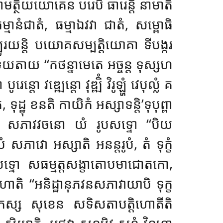
សាមត្ថិយយោគេន បរេបិ ធារេន្តិ នាមាតិ
ធម្មានំជាតំ, ធម្មាឯវវា ជាតំ, សម្ពោធិ
បូរយន្តិ បយោគសម្បត្តិយោគា ទីបង្ករ
ាយ ‘‘កថន្នាមេតេ អច្ចន្ត ទុស្សហ
ោ វឌ្ឍេន្តោ វុឌ្ឍិំ វិរូឡ្ហំ វេបុល្លំ គ
្ឋុ ខនតិ កាយិកំ អស្សាទន្តិ’ទុបុព្ពា
ូប’ន្តិ, សភាវវចនោ យំ រូបសទ្ទោ ‘‘បិយ
ំ សភាវោ អស្សាតិ អនន្តរូបំ, តំ ទុក្ខំ
សទ្ទោ សធម្មត្តសង្ខាតោបមាជោតកោ,
ំ ហោតិ ‘‘អនិដ្ឋានុភវនសភាវាយាបិ ទុក្ខ
ស្ស សុខេន សទិសតាបត្តិហោតីតិ