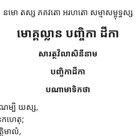
នមោ តស្ស ភគវតោ អរហតោ សម្មាសម្ពុទ្ធស្ស
មោគ្គល្លាន បញ្ចិកា ដីកា
សារត្ថវិលាសិនីនាម
បញ្ចិកាដីកា
បណាមាទិកថា
ណម្បិ យស្ស,
េកហេតុ;
្តិមាលំ,