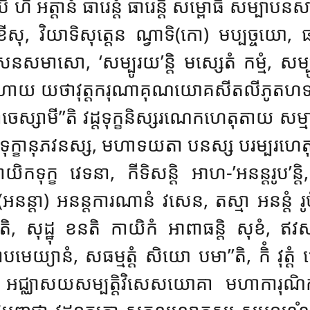
ហិ អត្តានំ ធារេន្តំ ធារេន្តិ សម្ពោធិ សម្បាបន
មា ខីសុ, វិយាទិសុត្តេន ណ្វាទិ(កោ) មប្បច្ចយោ, 
សនសមាសោ, ‘សម្បូរយ’ន្តិ មស្សេតំ កម្មំ, សម្
នម្បហាយ យថាវុត្តករុណាគុណយោគសីតលីភូតហទយត
្សាមី’’តិ វដ្ដទុក្ខនិស្សរណេកហេតុតាយ សម្មា បូរេន្ត
 ទុក្ខានុភវនស្ស, មហាទយតា បនស្ស បរម្បរហេតុ, ទុដ
ក្ខំ កាយិកទុក្ខ វេទនា, កីទិសន្តិ អាហ-’អនន្តរ
 (អនន្តា) អនន្តការណានំ វសេន, តស្មា អនន្តំ រូប
វា’តិ, សុដ្ឋុ ខនតិ កាយិកំ អាពាធន្តិ
សុខំ, ឥវ
នោបមេយ្យានំ, សធម្មត្តំ សិយោ បមា’’តិ, កិំ វុត្ត
អជ្ឈាសយសម្បត្តិវិសេសយោគា មហាការុណិក