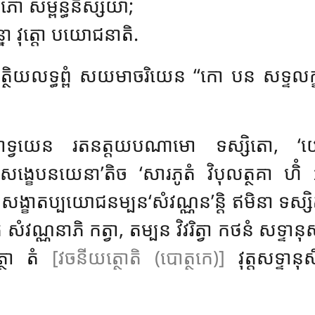
ភោ សម្ពន្ធនិស្សយា;
ិន្នោ វុត្តោ បយោជនាតិ.
ិយលទ្ធព្ពំ សយមាចរិយេន ‘‘កោ បន សទ្ទលក
ាទ្វយេន រតនត្តយបណាមោ ទស្សិតោ, ‘យោ ឥទ្
, ‘សង្ខេបនយេនា’តិច ‘សារភូតំ វិបុលត្ថគា ហិំ
ាតប្បយោជនម្បន‘សំវណ្ណន’ន្តិ ឥមិនា ទស្សិតំ អ
ាតិ សំវណ្ណនាភិ កត្វា, តម្បន វិវរិត្វា កថនំ សទ
្ថោ តំ
[វចនីយត្ថោតិ (បោត្ថកេ)]
វុត្តសទ្ទាន