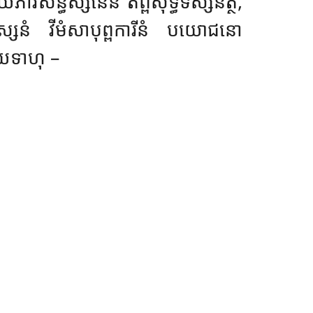
ភាវសន្ធស្សនេន តព្ពិសុទ្ធិទស្សនត្ថំ,
្សនំ វីមំសាបុព្ពការីនំ បយោជនោ
, យទាហុ –