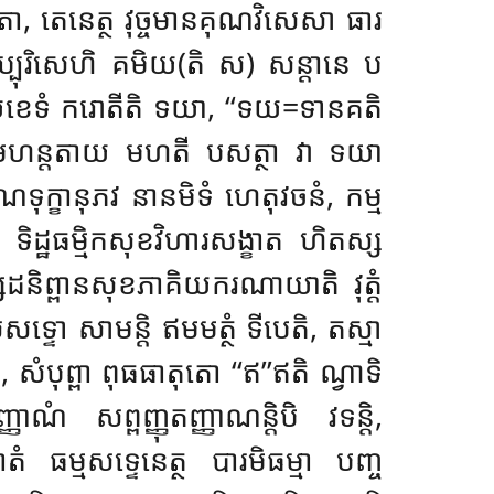
គតា, តេនេត្ថ វុច្ចមានគុណវិសេសា ធារ
ប្បុរិសេហិ គមិយ(តិ ស) សន្តានេ ប
 ហទយខេទំ ករោតីតិ ទយា, ‘‘ទយ=ទានគតិ
ិសយមហន្តតាយ
មហតី បសត្ថា វា ទយា
ុក្ខានុភវ នានមិទំ ហេតុវចនំ, កម្ម
ិដ្ឋធម្មិកសុខវិហារសង្ខាត ហិតស្ស
និព្ពានសុខភាគិយករណាយាតិ វុត្តំ
ំសទ្ទោ សាមន្តិ ឥមមត្ថំ ទីបេតិ, តស្មា
 សំបុព្ពា ពុធធាតុតោ ‘‘ឥ’’ឥតិ ណ្វាទិ
សព្ពញ្ញុតញ្ញាណន្តិបិ វទន្តិ,
 ធម្មសទ្ទេនេត្ថ បារមិធម្មា បញ្ច