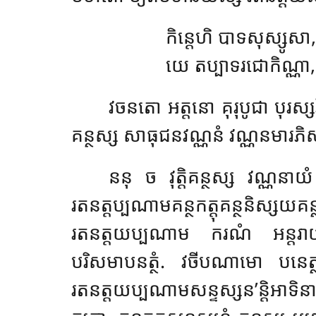
កិន្តេហិ បាទសុស្សូសា,
យេ តប្បាទរជោកិណ្ណា, 
វចនតោ អត្តនោ គុរុបូជា បុរស្
គន្ថស្ស សាធុជនវណ្ណនំ វណ្ណនមារភិស
ននុ ច វុត្តិគន្ថស្ស វណ្ណ
រតនត្តប្បណាមគន្ថកត្តុគន្ថនិស្ស
រតនត្តយប្បណាម ករណំ អន្តរាយករា
បរិសមាបនត្ថំ. វចីបណាមោ បនេត្ថ
រតនត្តយប្បណាមសន្ទស្សន’ន្តិអ