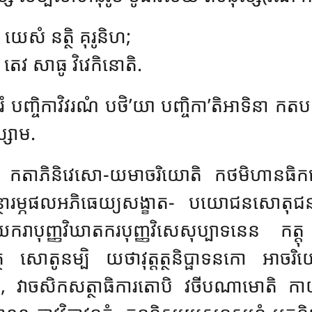
 យេសំ នត្ថិ គុរូនិហ;
តេវ សាធូ វិវេកិនោតិ.
សរំ បញ្ចិកាវិវរណំ បថិ’យា បញ្ចិកា’តិអាទិនា ក
្សាម.
នាយំ កតាភិនិវេសោ-យមាចរិយោតិ កថមិហានធិ
យគន្ថារម្ភផលអភិធេយ្យសង្ខាត- បយោជនសោតុជន
បុញ្ញវិឃាតករបុញ្ញវិសេសុប្បាទនេន កត្តុ 
 សោតូនម្បិ យថាវុត្តត្ថនិប្ផាទនកោ អាចរិ
ាទិនា, វាចសិកសត្ថាធិការតោបិ វចីបណាម