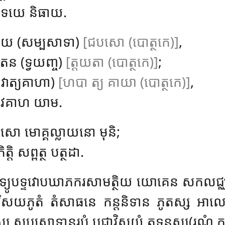
ទយេ និធាយ.
ទយ (សម្បសាទា)
[ជបសោ (បោត្ថកេ)]
,
រតន (ទ្វយញ្ច)
[ត្តយតា (បោត្ថកេ)]
;
(ភវាត្យគាហា)
[ហបា ត្យ គាយា (បោត្ថកេ)]
,
្ជវគាហ យាម.
ោ មោគ្គល្លាយនោ មុនិ;
តិ សព្ពត្ថ បត្ថដា.
្យូបទ្ទវោបឃាភករសាមត្ថិយ យោគេន សកលជ្ឈត្
 វិសយភូតំ តំសាធនេ កន្តនិទាន ភូតស្ស
អាលោ
្បសាទានុរូបំ បូជាវិសយំ តទនុស្ស(រណំ កត្វា)