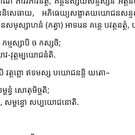
ាណ ភាវវិភាវនត្ថំ, គន្ថនិស្សយសន្ទស្សនំ អត្តនិយ
បកជននិសេធាយ, អភិធេយ្យសង្ខាតយយោជនសន្ទស
ុជនសមុស្សាហនំ (កត្វា) អាទរេន គន្ថេ បវត្តនត្ថំ
 កម្មស្សាបិ ច កស្សចិ;
ាវ-វុត្តម្បយោជនំតិ.
ោបិ វត្តព្ពោ ឥទមស្ស បយោជនន្តិ យតោ–
ពន្ធំ សោតុមិច្ឆតិ;
ោ, សម្ពន្ធោ សប្បយោជនោតិ.