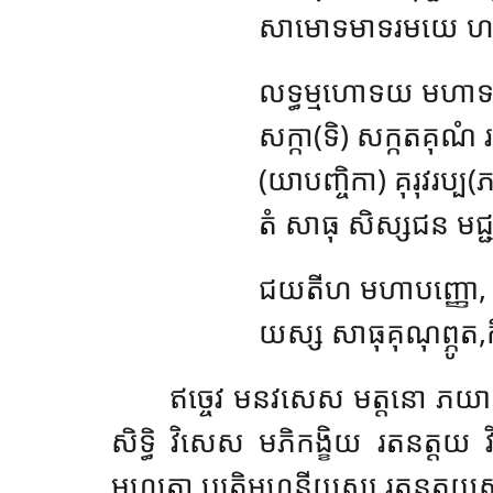
សាមោទមាទរមយេ ហ
លទ្ធម្មហោទយ មហា
សក្កា(ទិ) សក្កតគុណំ 
(យាបញ្ចិកា) គុរុវរប្ប
តំ សាធុ សិស្សជន មជ
ជយតីហ មហាបញ្ញោ, ស
យស្ស សាធុគុណុព្ភូត,កិត្
ឥច្ចេវ មនវសេស មត្តនោ ភយាទ
សិទ្ធិ វិសេស មភិកង្ខិយ រតនត្តយ
មហតោ ប្យតិមហនីយស្ស រតនត្តយស្ស សប