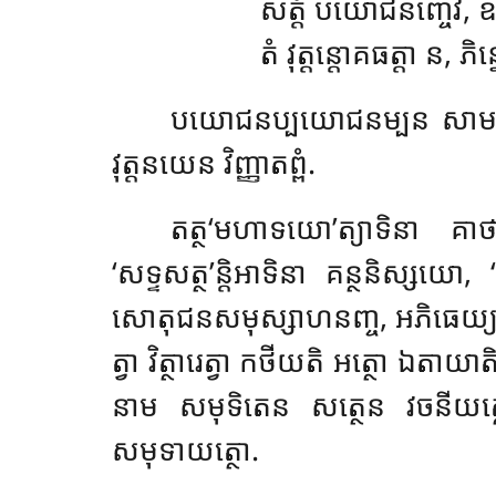
សត្តំ បយោជនញ្ចេវ, ឧ
តំ វុត្តន្តោគធត្តា ន, ភ
បយោជនប្បយោជនម្បន សាមត្ថ
វុត្តនយេន វិញ្ញាតព្ពំ.
តត្ថ‘មហាទយោ’ត្យាទិនា គាថ
‘សទ្ទសត្ថ’ន្តិអាទិនា គន្ថនិស្សយោ
សោតុជនសមុស្សាហនញ្ច, អភិធេយ្យសង្ខ
ត្វា វិត្ថារេត្វា កថីយតិ អត្ថោ ឯតាយ
នាម សមុទិតេន សត្ថេន វចនីយត
សមុទាយត្ថោ.