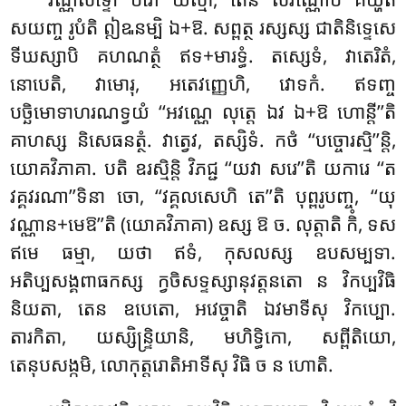
សយញ្ច រូបំតិ ឦឩនម្បិ ឯ+ឱ. សព្ពត្ថ រស្សស្ស ជាតិនិទ្ទេសេ
ទីឃស្សាបិ គហណត្ថំ ឥទ+មារទ្ធំ. តស្សេទំ, វាតេរិតំ,
នោបេតិ, វាមោរុ, អតេវញ្ញេហិ, វោទកំ. ឥទញ្ច
បច្ឆិមោទាហរណទ្វយំ ‘‘អវណ្ណេ លុត្តេ ឯវ ឯ+ឱ ហោន្តី’’តិ
គាហស្ស និសេធនត្ថំ. វាត្វេវ, តស្សិទំ. កថំ ‘‘បច្ចោរស្មិ’’ន្តិ,
យោគវិភាគា. បតិ ឧរស្មិន្តិ វិភជ្ជ ‘‘យវា សរេ’’តិ យការេ ‘‘ត
វគ្គវរណា’’ទិនា ចោ, ‘‘វគ្គលសេហិ តេ’’តិ បុព្ពរូបញ្ច, ‘‘យុ
វណ្ណាន+មេឱ’’តិ (យោគវិភាគា) ឧស្ស ឱ ច. លុត្តាតិ កិំ, ទស
ឥមេ
ធម្មា, យថា ឥទំ, កុសលស្ស ឧបសម្បទា.
អតិប្បសង្គពាធកស្ស ក្វចិសទ្ទស្សានុវត្តនតោ ន វិកប្បវិធិ
និយតា, តេន ឧបេតោ, អវេច្ចាតិ ឯវមាទីសុ វិកប្បោ.
តារកិតា, យស្សិន្ទ្រិយានិ, មហិទ្ធិកោ, សព្ពីតិយោ,
តេនុបសង្កមិ, លោកុត្តរោតិអាទីសុ វិធិ ច ន ហោតិ.