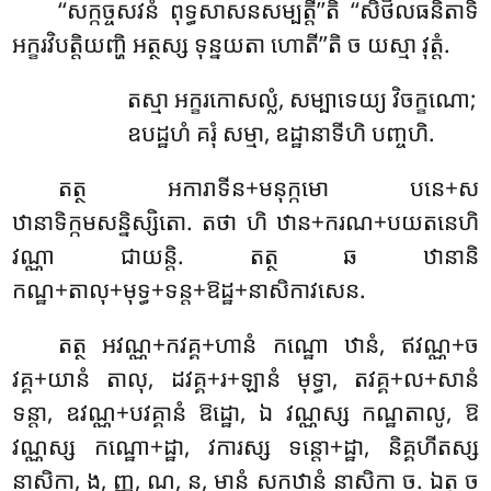
‘‘សក្កច្ចសវនំ ពុទ្ធសាសនសម្បត្តី’’តិ ‘‘សិថិលធនិតាទិ
អក្ខរវិបត្តិយញ្ហិ អត្ថស្ស ទុន្នយតា ហោតី’’តិ ច យស្មា វុត្តំ.
តស្មា
អក្ខរកោសល្លំ, សម្បាទេយ្យ វិចក្ខណោ;
ឧបដ្ឋហំ គរុំ សម្មា, ឧដ្ឋានាទីហិ បញ្ចហិ.
តត្ថ អការាទីន+មនុក្កមោ បនេ+ស
ឋានាទិក្កមសន្និស្សិតោ. តថា ហិ ឋាន+ករណ+បយតនេហិ
វណ្ណា ជាយន្តិ. តត្ថ ឆ ឋានានិ
កណ្ឋ+តាលុ+មុទ្ធ+ទន្ត+ឱដ្ឋ+នាសិកាវសេន.
តត្ថ អវណ្ណ+កវគ្គ+ហានំ កណ្ឋោ ឋានំ, ឥវណ្ណ+ច
វគ្គ+យានំ តាលុ, ដវគ្គ+រ+ឡានំ មុទ្ធា, តវគ្គ+ល+សានំ
ទន្តា, ឧវណ្ណ+បវគ្គានំ ឱដ្ឋោ, ឯ វណ្ណស្ស កណ្ឋតាលូ, ឱ
វណ្ណស្ស កណ្ឋោ+ដ្ឋា, វការស្ស ទន្តោ+ដ្ឋា, និគ្គហីតស្ស
នាសិកា, ង, ញ្ញ, ណ, ន, មានំ សកឋានំ នាសិកា ច. ឯត្ថ ច