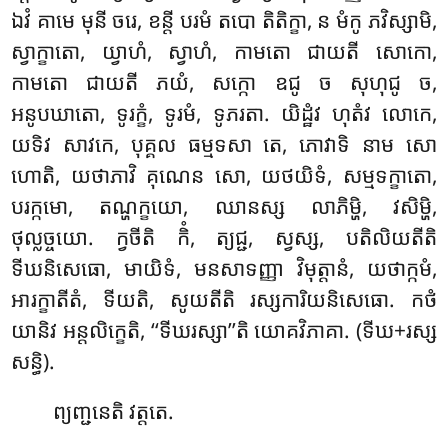
ឯវំ គាមេ មុនី ចរេ, ខន្តី បរមំ តបោ តិតិក្ខា, ន មំកូ ភវិស្សាមិ,
ស្វាក្ខាតោ, យ្វាហំ, ស្វាហំ, កាមតោ ជាយតី សោកោ,
កាមតោ ជាយតី ភយំ, សក្កោ ឧជូ ច សុហុជូ ច,
អនូបឃាតោ, ទូរក្ខំ, ទូរមំ, ទូភរតា. យិដ្ឋំវ ហុតំវ លោកេ,
យទិវ សាវកេ, បុគ្គល ធម្មទសា តេ, ភោវាទិ នាម សោ
ហោតិ, យថាភាវិ គុណេន សោ, យថយិទំ, សម្មទក្ខាតោ,
បរក្កមោ, តណ្ហក្ខយោ, ឈានស្ស លាភិម្ហិ, វសិម្ហិ,
ថុល្លច្ចយោ. ក្វចីតិ កិំ, ត្យជ្ជ, ស្វស្ស, បតិលិយតីតិ
ទីឃនិសេធោ, មាយិទំ, មនសាទញ្ញា វិមុត្តានំ, យថាក្កមំ,
អារក្ខាតីតំ, ទីយតិ, សូយតីតិ រស្សការិយនិសេធោ. កថំ
យានិវ អន្តលិក្ខេតិ, ‘‘ទីឃរស្សា’’តិ យោគវិភាគា. (ទីឃ+រស្ស
សន្ធិ).
ព្យញ្ជនេតិ វត្តតេ.