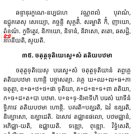
ឆន្ទានុរក្ខណេ-នប្បជហេ វណ្ណពលំ បុរាណំ,
ឧជ្ជុគតេសុ សេយ្យោ, គច្ឆន្តិ សុគ្គតិំ. សរម្ហាតិ កិំ, ញាយោ,
តំខណំ. ក្វចិត្វេវ, និកាយោ, និទានំ, និវាសោ, តតោ, ឆសដ្ឋិ,
📜
ឧបនីយតិ, សូយតិ.
៣៥. ចតុត្ថទុតិយេស្វេ+សំ តតិយបឋមា
ចតុត្ថទុតិយេសុ បរេស្វេ+សំ ចតុត្ថទុតិយានំ តព្ពគ្គេ
តតិយបឋមា ហោន្តិ បច្ចាសត្យា. វគ្គេ ឃ+ឈ+ឍ+ធ+ភា
ចតុត្ថា, ខ+ឆ+ឋ+ថ+ផា ទុតិយា, គ+ជ+ឌ+ទ+ពា តតិយា,
ក+ច+ដ+ត+បា បឋមា. ប+ឧ+ទុ-និអាទីហិ បរេសំ ឃាទីនំ
ទ្វិភាវេ តតិយបឋមា ហោន្តិ. បគរតិ=បគ្ឃរតិ, ឯវំ ឧគ្ឃរតិ,
និគ្ឃោសោ, ឧគ្ឃាដេតិ. ឯសោវ តជ្ឈានផលោ, បឋមជ្ឈានំ,
អភិជ្ឈា-យតិ
, ឧជ្ឈាយតិ. ទឌ្ឍោ, ពុឌ្ឍោ. វិទ្ធំសេតិ,