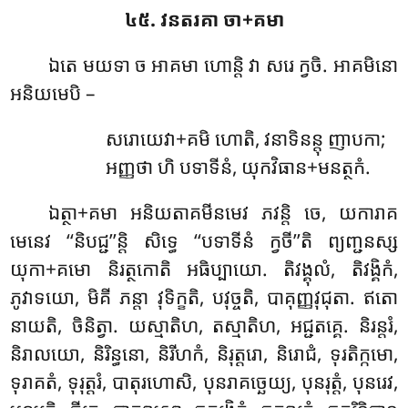
៤៥. វនតរគា ចា+គមា
ឯតេ មយទា ច អាគមា ហោន្តិ វា សរេ ក្វចិ. អាគមិនោ
អនិយមេបិ –
សរោយេវា+គមិ ហោតិ, វនាទិនន្តុ ញាបកា;
អញ្ញថា ហិ បទាទីនំ, យុកវិធាន+មនត្ថកំ.
ឯត្ថា+គមា អនិយតាគមីនមេវ ភវន្តិ ចេ, យការាគ
មេនេវ ‘‘និបជ្ជ’’ន្តិ សិទ្ធេ ‘‘បទាទីនំ ក្វចី’’តិ ព្យញ្ជនស្ស
យុកា+គមោ និរត្ថកោតិ អធិប្បាយោ. តិវង្គុលំ, តិវង្គិកំ,
ភូវាទយោ, មិគី ភន្តា វុទិក្ខតិ, បវុច្ចតិ, បាគុញ្ញវុជុតា. ឥតោ
នាយតិ, ចិនិត្វា. យស្មាតិហ, តស្មាតិហ, អជ្ជតគ្គេ. និរន្តរំ,
និរាលយោ, និរិន្ធនោ, និរីហកំ, និរុត្តរោ, និរោជំ, ទុរតិក្កមោ,
ទុរាគតំ, ទុរុត្តរំ, បាតុរហោសិ, បុនរាគច្ឆេយ្យ, បុនរុត្តំ, បុនរេវ,