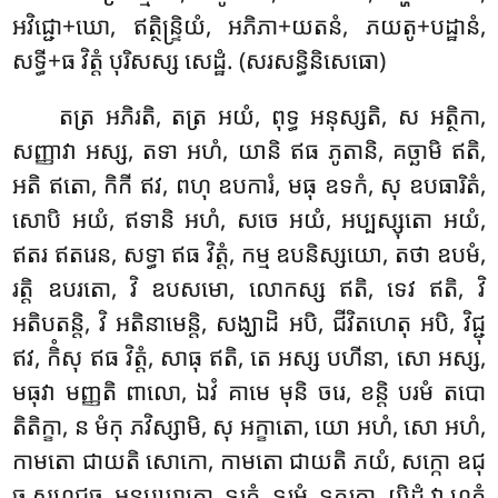
អវិជ្ជោ+ឃោ, ឥត្ថិន្ទ្រិយំ, អភិភា+យតនំ, ភយតូ+បដ្ឋានំ,
សទ្ធី+ធ វិត្តំ បុរិសស្ស សេដ្ឋំ. (សរសន្ធិនិសេធោ)
តត្រ អភិរតិ, តត្រ អយំ, ពុទ្ធ អនុស្សតិ, ស អត្ថិកា,
សញ្ញាវា អស្ស, តទា អហំ, យានិ ឥធ ភូតានិ, គច្ឆាមិ ឥតិ,
អតិ ឥតោ, កិកី ឥវ, ពហុ ឧបការំ, មធុ ឧទកំ, សុ ឧបធារិតំ,
សោបិ អយំ, ឥទានិ អហំ, សចេ អយំ, អប្បស្សុតោ អយំ,
ឥតរ ឥតរេន, សទ្ធា ឥធ វិត្តំ, កម្ម ឧបនិស្សយោ, តថា ឧបមំ,
រត្តិ ឧបរតោ, វិ ឧបសមោ, លោកស្ស ឥតិ, ទេវ ឥតិ, វិ
អតិបតន្តិ, វិ អតិនាមេន្តិ, សង្ឃាដិ អបិ, ជីវិតហេតុ អបិ, វិជ្ជុ
ឥវ, កិំសុ ឥធ វិត្តំ, សាធុ ឥតិ, តេ អស្ស បហីនា, សោ អស្ស,
មធុវា មញ្ញតិ ពាលោ, ឯវំ គាមេ មុនិ ចរេ, ខន្តិ បរមំ តបោ
តិតិក្ខា, ន មំកុ ភវិស្សាមិ, សុ អក្ខាតោ, យោ អហំ, សោ អហំ,
កាមតោ ជាយតិ សោកោ, កាមតោ ជាយតិ ភយំ, សក្កោ ឧជុ
ច សុហុជុច, អនុបឃាតោ, ទុរក្ខំ, ទុរមំ, ទុភរតា. យិដ្ឋំ វា ហុតំ