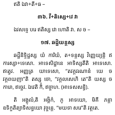
ឥតិ ឯវា+តី+ធ –
៣៦. វី+តិស្សេ+វេ វា
ឯវសទ្ទេ បរេ ឥតិស្ស វោ ហោតិ វា. ស ច –
១៧. ឆដ្ឋិយន្តស្ស
ឆដ្ឋីនិទ្ទិដ្ឋស្ស
យំ ការិយំ, ត+ទន្តស្ស វិញ្ញេយ្យន្តិ ឥ
ការស្សា+ទេសោ. អាទេសិដ្ឋានេ អាទិស្សតីតិ អាទេសោ.
ឥត្វេវ. អញ្ញត្រ យាទេសោ, ‘‘តវគ្គវរណានំ យេ ច
វគ្គពយញា’’តិ តស្ស ចោ, ‘‘វគ្គលសេហិ តេ’’តិ យស្ស ច
ការោ, ឥច្ចេវ. ឯវេតិ កិំ, ឥច្ចាហ. (អាទេសសន្ធិ).
តិ អង្គុលំ,តិ អង្គិកំ, ភូ អាទយោ, មិគី ភន្តា
ឧទិក្ខតិត្យាទិសន្ធយោ វុច្ចន្តេ. ‘‘មយទា សរេ’’តិ វត្តតេ.