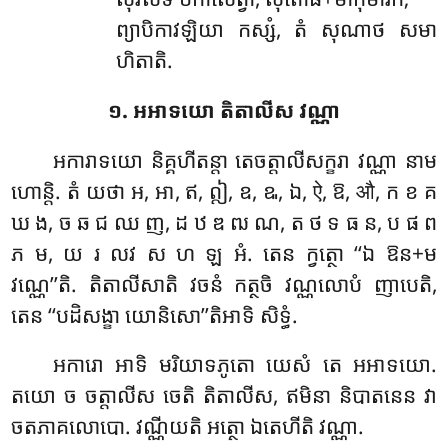
ព្យាបិកាវឡិយា កស្សំ, តំ សុណាថ សមា
ហិតាតិ.
១. អអាទយោ តិតាលីស វណ្ណា
អការាទយោ
និគ្គហីតន្តា តេចត្តាលីសក្ខរា វណ្ណា នាម
ហោន្តិ. តំ យថា អ, អា, ឥ, ឦ, ឧ, ឩ, ឯ, ऐ, ឱ, औ, ក ខ គ
ឃ ង, ច ឆ ជ ឈ ញ, ដ ឋ ឌ ឍ ណ, ត ថ ទ ធ ន, ប ផ ព
ភ ម, យ រ លវ ស ហ ឡ អំ. តេន ក្វត្ថោ ‘‘ឯ ឱន+ម
វណ្ណេ’’តិ. តិតាលីសាតិ វចនំ កត្ថចិ វណ្ណលោបំ ញាបេតិ,
តេន ‘‘បដិសង្ខា យោនិសោ’’តិអាទិ សិទ្ធំ.
អការោ អាទិ មរិយាទភូតោ យេសំ តេ អអាទយោ.
តយោ ច ចត្តាលីស ចេតិ តិតាលីស, ឥមិនា និបាតនេន វា
ចតភាគលោបោ. វណ្ណីយតិ អត្ថោ ឯតេហីតិ វណ្ណា.