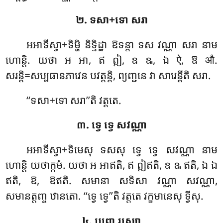
២. ទសា+ទោ សរា
អអាទីស្វា+ទិម្ហិ និទ្ទិដ្ឋា ឱទន្តា ទស វណ្ណា សរា នាម
ហោន្តិ. យថា អ អា, ឥ ឦ, ឧ ឩ, ឯ ऐ, ឱ औ.
សរន្តិ=សប្បធានភាវេន បវត្តន្តិ, ព្យញ្ជនេ វា សារេន្តីតិ សរា.
‘‘ទសា+ទោ សរា’’តិ វត្តតេ.
៣. ទ្វេ ទ្វេ សវណ្ណា
អអាទីស្វា+ទិមេសុ ទសសុ ទ្វេ ទ្វេ សវណ្ណា នាម
ហោន្តិ យថាក្កមំ. យថា អ អាឥតិ, ឥ ឦឥតិ, ឧ ឩ ឥតិ, ឯ ឯ
ឥតិ, ឱ, ឱឥតិ. សមានា សទិសា វណ្ណា សវណ្ណា,
សមានត្តញ្ច ឋានតោ. ‘‘ទ្វេ ទ្វេ’’តិ វត្តតេ វក្ខមានេសុ ទ្វីសុ.
៤. បុព្ពោ រស្សោ