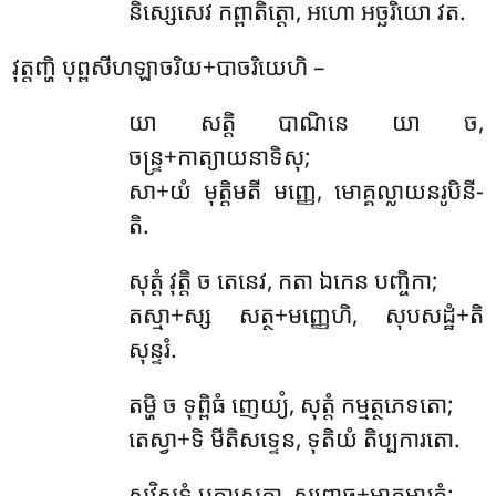
និស្សេសេវ កព្ពាតិត្តោ, អហោ អច្ឆរិយោ វត.
វុត្តញ្ហិ បុព្ពសីហឡាចរិយ+បាចរិយេហិ –
យា សត្តិ បាណិនេ យា ច,
ចន្ទ្រ+កាត្យាយនាទិសុ;
សា+យំ មុត្តិមតី មញ្ញេ, មោគ្គល្លាយនរូបិនី-
តិ.
សុត្តំ វុត្តិ ច តេនេវ, កតា ឯកេន បញ្ចិកា;
តស្មា+ស្ស សត្ថ+មញ្ញេហិ, សុបសដ្ឋំ+តិ
សុន្ទរំ.
តម្ហិ ច ទុព្ពិធំ ញេយ្យំ, សុត្តំ កម្មត្ថភេទតោ;
តេស្វា+ទិ មីតិសទ្ទេន, ទុតិយំ តិប្បការតោ.
សុវិសទំ បកាសេត្វា, សុពោធ+មាកុមារកំ;