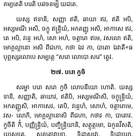
គម្យតេតិ បរេតិ បរវចនម្បិ ឃដតេ.
យស្ស ឥទានិ, សញ្ញា ឥតិ, ឆាយា ឥវ, ឥតិ អបិ,
អស្សមណី អសិ, ចក្ខុ ឥន្ទ្រិយំ, អកតញ្ញូ អសិ, អាកាសេ ឥវ,
តេ អបិ, វន្ទេ អហំ, សោ អហំ, ចត្តារោ ឥមេ, វសលោ ឥតិ,
មោគ្គល្លានោ អសិ ពីជកោ, កថា ឯវ កា, បាតោ ឯវាតី+ធ
បុព្ពស្សរលោបេ សម្បត្តេ ‘‘សរោ លោបោ សរេ’’ ត្វេវ.
២៧. បរោ ក្វចិ
សរម្ហា បរោ សរោ ក្វចិ លោបនីយោ ហោតិ. យស្ស
ទានិ, សញ្ញាតិ, ឆាយាវ, ឥតិបិ, អស្សមណីសិ, ចក្ខុន្ទ្រិយំ,
អកតញ្ញូសិ, អាកាសេវ, តេបិ, វន្ទេហំ, សោហំ, ចត្តារោមេ,
វស- លោភិ
, មោគ្គល្លានោសិ ពីជកោ, កថាវ កា, បាតោវ.
ក្វចីតិ កិំ, បញ្ញិន្ទ្រិយំ, បញ្ចិន្ទ្រិយានិ, សត្តុត្តមោ, ឯកូនវីសតិ,
យស្សេតេ, សុគតោវាទោ, ទិដ្ឋាសវោ, ទិដ្ឋោឃោ,