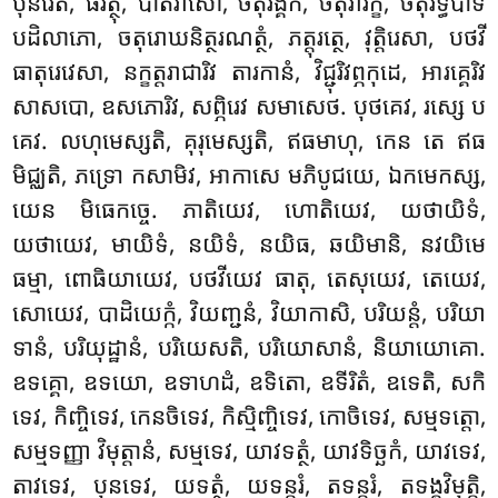
បុនរេតិ, ធីរត្ថុ, បាតរាសោ, ចតុរង្គិកំ, ចតុរារក្ខំ, ចតុរិទ្ធិបាទ
បដិលាភោ, ចតុរោឃនិត្ថរណត្ថំ, ភត្តុរត្ថេ, វុត្តិរេសា, បថវី
ធាតុរេវេសា
, នក្ខត្តរាជារិវ តារកានំ, វិជ្ជុរិវព្ភកុដេ, អារគ្គេរិវ
សាសបោ, ឧសភោរិវ, សព្ភិរេវ សមាសេថ. បុថគេវ, រស្សេ ប
គេវ. លហុមេស្សតិ, គុរុមេស្សតិ, ឥធមាហុ, កេន តេ ឥធ
មិជ្ឈតិ, ភទ្រោ កសាមិវ, អាកាសេ មភិបូជយេ, ឯកមេកស្ស,
យេន មិធេកច្ចេ. ភាតិយេវ, ហោតិយេវ, យថាយិទំ,
យថាយេវ, មាយិទំ, នយិទំ, នយិធ, ឆយិមានិ, នវយិមេ
ធម្មា, ពោធិយាយេវ, បថវីយេវ ធាតុ, តេសុយេវ, តេយេវ,
សោយេវ, បាដិយេក្កំ, វិយញ្ជនំ, វិយាកាសិ, បរិយន្តំ, បរិយា
ទានំ, បរិយុដ្ឋានំ, បរិយេសតិ, បរិយោសានំ, និយាយោគោ.
ឧទគ្គោ, ឧទយោ, ឧទាហដំ, ឧទិតោ, ឧទីរិតំ, ឧទេតិ, សកិ
ទេវ, កិញ្ចិទេវ, កេនចិទេវ, កិស្មិញ្ចិទេវ, កោចិទេវ, សម្មទត្តោ,
សម្មទញ្ញា វិមុត្តានំ, សម្មទេវ, យាវទត្ថំ, យាវទិច្ឆកំ, យាវទេវ,
តាវទេវ, បុនទេវ, យទត្ថំ, យទន្តរំ, តទន្តរំ, តទង្គវិមុត្តិ,