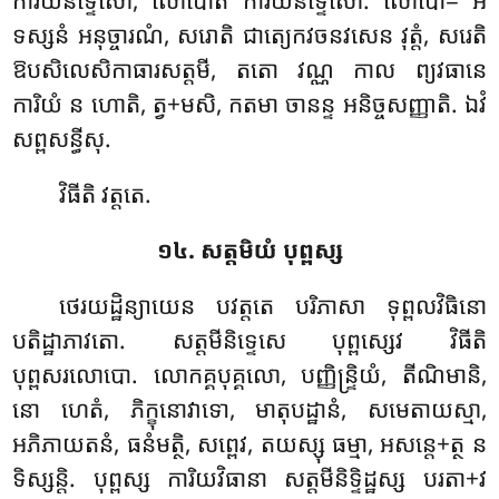
ការិយីនិទ្ទេសោ, លោបោតិ ការិយនិទ្ទេសោ. លោបោ= អ
ទស្សនំ អនុច្ចារណំ
, សរោតិ ជាត្យេកវចនវសេន វុត្តំ, សរេតិ
ឱបសិលេសិកាធារសត្តមី, តតោ វណ្ណ កាល ព្យវធានេ
ការិយំ ន ហោតិ, ត្វ+មសិ, កតមា ចានន្ទ អនិច្ចសញ្ញាតិ. ឯវំ
សព្ពសន្ធីសុ.
វិធីតិ វត្តតេ.
១៤. សត្តមិយំ បុព្ពស្ស
ថេរយដ្ឋិន្យាយេន បវត្តតេ បរិភាសា ទុព្ពលវិធិនោ
បតិដ្ឋាភាវតោ. សត្តមីនិទ្ទេសេ បុព្ពស្សេវ វិធីតិ
បុព្ពសរលោបោ. លោកគ្គបុគ្គលោ, បញ្ញិន្ទ្រិយំ, តីណិមានិ,
នោ ហេតំ, ភិក្ខុនោវាទោ, មាតុបដ្ឋានំ, សមេតាយស្មា,
អភិភាយតនំ, ធនំមត្ថិ, សព្ពេវ, តយស្សុ ធម្មា, អសន្តេ+ត្ថ ន
ទិស្សន្តិ. បុព្ពស្ស ការិយវិធានា សត្តមីនិទ្ទិដ្ឋស្ស បរតា+វ