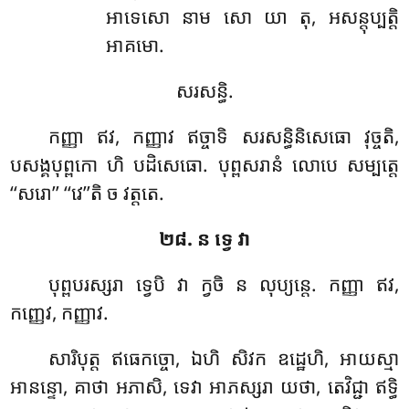
អាទេសោ នាម សោ យា តុ, អសន្តុប្បត្តិ
អាគមោ.
សរសន្ធិ.
កញ្ញា ឥវ, កញ្ញាវ ឥច្ចាទិ សរសន្ធិនិសេធោ វុច្ចតិ,
បសង្គបុព្ពកោ ហិ បដិសេធោ. បុព្ពសរានំ លោបេ សម្បត្តេ
‘‘សរោ’’ ‘‘វេ’’តិ ច វត្តតេ.
២៨. ន ទ្វេ វា
បុព្ពបរស្សរា ទ្វេបិ វា ក្វចិ ន លុប្យន្តេ. កញ្ញា ឥវ,
កញ្ញេវ, កញ្ញាវ.
សារិបុត្ត ឥធេកច្ចោ, ឯហិ សិវក ឧដ្ឋេហិ, អាយស្មា
អានន្ទោ, គាថា អភាសិ, ទេវា អាភស្សរា យថា, តេវិជ្ជា ឥទ្ធិ