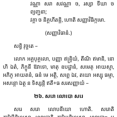
វណ្ណា សរា សវណ្ណា ច, រស្សា ទីឃា ច
ព្យញ្ជនា;
វគ្គា ច និគ្គហីតន្តិ, ហោតិ សញ្ញាវិធិក្កមោ.
(សញ្ញាវិធានំ.)
សន្ធិ វុច្ចតេ –
លោក អគ្គបុគ្គលោ, បញ្ញា ឥន្ទ្រិយំ, តីណិ ឥមានិ, នោ
ហិ ឯតំ, ភិក្ខុនី ឱវាទោ, មាតុ ឧបដ្ឋានំ, សមេតុ អាយស្មា,
អភិភូ អាយតនំ, ធនំ មេ អត្ថិ, សព្ពេ ឯវ, តយោ អស្សុ ធម្មា,
អសន្តោ ឯត្ថ ន ទិស្សន្តិ ឥតី+ធ សរសញ្ញាយំ –
២៦. សរោ លោបោ សរេ
សរេ សរោ លោបនីយោ ហោតិ. សរោតិ