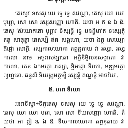
តេស្វេវ ទសសុ យេ ទ្វេ ទ្វេ សវណ្ណា, តេសុ យោ យោ
បុព្ពោ, សោ សោ រស្សសញ្ញោ ហោតិ. យថា អ ឥ ឧ ឯ ឱ.
តេសុ ‘សំយោគតោ បុព្ពាវ ទិស្សន្តិ ទ្វេ បនន្តិមា’ត ទស្សេតុំ
តត្ថ សាធុត្តា តេសម្បិ ឥធ សង្គហោ, យថា ឯត្ថ សេយ្យោ
ឱដ្ឋោ សោត្ថិ. រស្សកាលយោគា តព្ពន្តតាយ វា
រស្សា. រស្ស
កាលោ នាម អច្ឆរាសង្ឃាតោ អក្ខិនិម្មិលនសង្ខាតោ វា
កាលោ, តេន ឯកមត្តោ រស្សោ, ទ្វិមត្តោ ទីឃោ, អឌ្ឍមត្តោ
ព្យញ្ជនោ. ឆន្ទសិ ទិយឌ្ឍមត្តម្បិ រស្សន្តិ គណ្ហន្តិ អាចរិយា.
៥. បរោ ទីឃោ
អអាទីស្វា+ទិភូតេសុ ទសសុ យេ ទ្វេ ទ្វេ សវណ្ណា,
តេសុ យោ យោ បរោ, សោ សោ ទីឃសញ្ញោ ហោតិ. តំ
យថា អា ឦ ឩ ឯ ឱ. ទីឃកាលយោគា តព្ពន្តតាយ វា