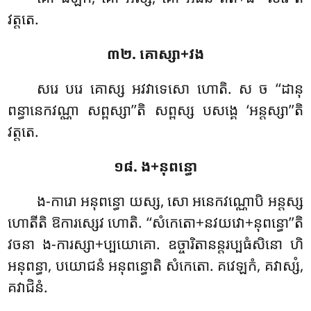
វត្តតេ.
៣២. គោស្សា+វង
សរេ បរេ គោស្ស អវវាទេសោ ហោតិ. ស ច ‘‘ដានុ
ពន្ធានេកវណ្ណា សព្ពស្សា’’តិ សព្ពស្ស បសង្គេ ‘អន្តស្សា’’តិ
វត្តតេ.
១៨. ង+នុពន្ធោ
ង-ការោ អនុពន្ធោ យស្ស, សោ អនេកវណ្ណោបិ អន្តស្ស
ហោតីតិ ឱការស្សេវ ហោតិ. ‘‘សំកេតោ+នវយវោ+នុពន្ធោ’’តិ
វចនា ង-ការស្សា+ប្បយោគោ. ឧច្ចារិតានន្តរប្បធំសិនោ ហិ
អនុពន្ធា, បយោជនំ អនុពន្ធោតិ សំកេតោ. គវេឡកំ, គវាស្សំ,
គវាជិនំ.