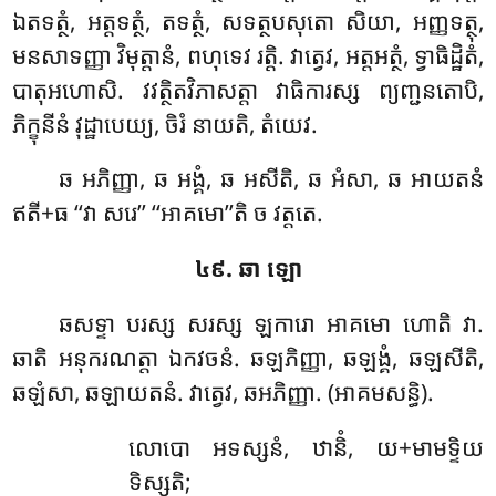
ឯតទត្ថំ, អត្តទត្ថំ, តទត្ថំ, សទត្ថបសុតោ សិយា, អញ្ញទត្ថុ,
មនសាទញ្ញា វិមុត្តានំ, ពហុទេវ រត្តិ. វាត្វេវ, អត្តអត្ថំ, ទ្វាធិដ្ឋិតំ,
បាតុអហោសិ. វវត្ថិតវិភាសត្តា វាធិការស្ស ព្យញ្ជនតោបិ,
ភិក្ខុនីនំ វុដ្ឋាបេយ្យ, ចិរំ នាយតិ, តំយេវ.
ឆ អភិញ្ញា, ឆ អង្គំ, ឆ អសីតិ, ឆ អំសា, ឆ អាយតនំ
ឥតី+ធ ‘‘វា សរេ’’ ‘‘អាគមោ’’តិ ច វត្តតេ.
៤៩. ឆា ឡោ
ឆសទ្ទា បរស្ស សរស្ស ឡការោ អាគមោ ហោតិ វា.
ឆាតិ អនុករណត្តា ឯកវចនំ. ឆឡភិញ្ញា, ឆឡង្គំ, ឆឡសីតិ,
ឆឡំសា, ឆឡាយតនំ. វាត្វេវ, ឆអភិញ្ញា. (អាគមសន្ធិ).
លោបោ
អទស្សនំ, ឋានិំ, យ+មាមទ្ទិយ
ទិស្សតិ;