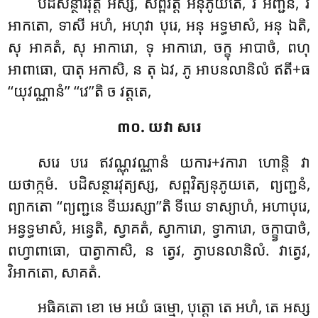
បដិសន្ថារវុត្តិ អស្ស, សព្ពវិត្តិ អនុភូយតេ, វិ អញ្ជនំ, វិ
អាកតោ, ទាសី អហំ, អហុវា បុរេ, អនុ អទ្ធមាសំ, អនុ ឯតិ,
សុ អាគតំ, សុ អាការោ, ទុ អាការោ, ចក្ខុ អាបាថំ, ពហុ
អាពាធោ, បាតុ អកាសិ, ន តុ ឯវ, ភូ អាបនលានិលំ ឥតី+ធ
‘‘យុវណ្ណានំ’’ ‘‘វេ’’តិ ច វត្តតេ,
៣០. យវា សរេ
សរេ បរេ ឥវណ្ណុវណ្ណានំ យការ+វការា ហោន្តិ វា
យថាក្កមំ. បដិសន្ថារវុត្យស្ស, សព្ពវិត្យនុភូយតេ, ព្យញ្ជនំ,
ព្យាកតោ ‘‘ព្យញ្ជនេ ទីឃរស្សា’’តិ ទីឃេ ទាស្យាហំ, អហាបុរេ,
អន្វទ្ធមាសំ, អន្វេតិ, ស្វាគតំ, ស្វាការោ, ទ្វាការោ, ចក្ខ្វាបាថំ,
ពហ្វាពាធោ, បាត្វាកាសិ, ន ត្វេវ, ភ្វាបនលានិលំ. វាត្វេវ,
វិអាកតោ, សាគតំ.
អធិគតោ ខោ មេ អយំ ធម្មោ, បុត្តោ តេ អហំ, តេ អស្ស