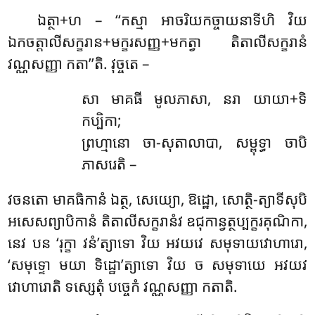
ឯត្ថា+ហ – ‘‘កស្មា អាចរិយកច្ចាយនាទីហិ វិយ
ឯកចត្តាលីសក្ខរាន+មក្ខរសញ្ញ+មកត្វា តិតាលីសក្ខរានំ
វណ្ណសញ្ញា កតា’’តិ. វុច្ចតេ –
សា មាគធី មូលភាសា, នរា យាយា+ទិ
កប្បិកា;
ព្រហ្មានោ ចា-សុតាលាបា, សម្ពុទ្ធា ចាបិ
ភាសរេតិ –
វចនតោ មាគធិកានំ ឯត្ថ, សេយ្យោ, ឱដ្ឋោ, សោត្ថិ-ត្យាទីសុបិ
អសេសព្យាបិកានំ តិតាលីសក្ខរានំវ ឧជុកាន្វត្ថប្បក្ខរគុណិកា,
នេវ បន ‘រុក្ខា វនំ’ត្យាទោ វិយ អវយវេ សមុទាយវោហារោ,
‘សមុទ្ទោ មយា ទិដ្ឋោ’ត្យាទោ វិយ ច សមុទាយេ អវយវ
វោហារោតិ ទស្សេតុំ បច្ចេកំ វណ្ណសញ្ញា កតាតិ.