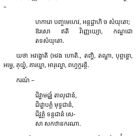
–
ហការោ បញ្ចមេហេវ, អន្តដ្ឋាហិ ច សំយុតោ;
ឱរសោ ឥតិ វិញ្ញេយ្យោ, កណ្ឋជោ
តទសំយុតោ.
យថា អវង្ហោតិ (អវង ហោតិ., តញ្ហិ, តណ្ហា, បុព្ពន្ហោ,
អម្ហេ, គុយ្ហំ, គារយ្ហា, អារុល្ហោ, ពហ្វក្ខរន្តិ.
ករណំ –
ជិវ្ហាមជ្ឈំ តាលុជានំ,
ជិវ្ហោបគ្គំ មុទ្ធជានំ,
ជិវ្ហគ្គំ ទន្តជានំ សេ-
សា សកឋានករណា.