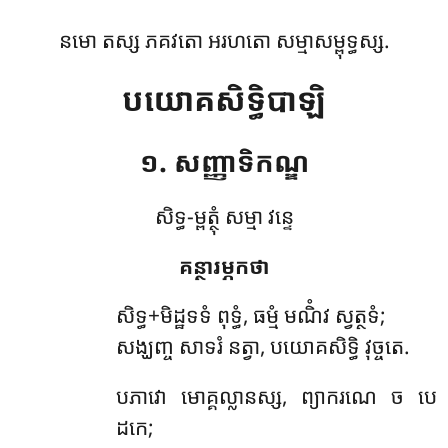
នមោ តស្ស ភគវតោ អរហតោ សម្មាសម្ពុទ្ធស្ស.
បយោគសិទ្ធិបាឡិ
១. សញ្ញាទិកណ្ឌ
សិទ្ធ-ម្ពត្ថុំ សម្មា វន្ទេ
គន្ថារម្ភកថា
សិទ្ធ+មិដ្ឋទទំ
ពុទ្ធំ, ធម្មំ មណិំវ ស្វត្ថទំ;
សង្ឃញ្ច សាទរំ នត្វា, បយោគសិទ្ធិ វុច្ចតេ.
បភាវោ មោគ្គល្លានស្ស, ព្យាករណេ ច បេ
ដកេ;