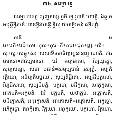
៣៤. សរម្ហា ទ្វេ
សរម្ហា បរស្ស ព្យញ្ជនស្ស ក្វចិ ទ្វេ រូបានិ ហោន្តិ. ឯត្ថ ច
អាវុត្តិទ្វិវចនំ ឋានេទ្វិវចនន្តិ ទ្វីសុ ឋានេទ្វិវចនំ វេទិតព្ពំ.
តានិ
ច
ប+បតិ+បដិ+កម+កុស+កុធ+កី+គហ+ជុត+ញា+សិ+
សុ+សូ+សម្ភូ+សរ+សសាទីនមាទិព្យញ្ជនានញ្ច ហោតិ. ឥធ
បមាទោ=ឥធប្បមាទោ, ឯវំ អប្បមាទោ, វិប្បយុត្តោ,
សុប្បសន្នោ, សម្មា បធានំ=សម្មប្បធានំ រស្សត្តំ. អប្បតិ
វត្តិយោ, អធិប្បតិបច្ចយោ, សុប្បតិដ្ឋិតោ,. អប្បដិបុគ្គលោ,
វិប្បដិសារោ, សុប្បដិបត្តិ. បក្កមោ, បដិក្កមោ, ហេតុក្កមោ,
អាកមតិ=អក្កមតិ, ឯវំ បក្កមតិ, យថាក្កមំ. អក្កោសតិ,
បដិក្កោសតិ, អនុក្កោសតិ, អាកោសតិ=អក្កោសតិ. អក្កុទ្ធោ,
អភិក្កុទ្ធោ. ធនក្កីតោ, វិក្កយោ, អនុក្កយោ. បគ្គហោ, វិគ្គហោ,