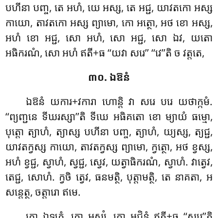
បហីនា បញ្ច, តេ អហំ, យេ អស្ស, តេ អជ្ជ, យាវតកោ អស្ស
កាយោ, តាវតកោ អស្ស ព្យាមោ, កោ អត្ថោ, អថ ខោ អស្ស,
អហំ ខោ អជ្ជ, សោ អហំ, សោ អជ្ជ, សោ ឯវ, យតោ
អធិករណំ, សោ អហំ ឥតី+ធ ‘‘យវា សរេ’’ ‘‘វេ’’តិ ច វត្តតេ,
៣០. ឯឱនំ
ឯឱនំ
យការ+វការា ហោន្តិ វា សរេ បរេ យថាក្កមំ.
‘‘ព្យញ្ជនេ ទីឃរស្សា’’តិ ទីឃេ អធិគតោ ខោ ម្យាយំ ធម្មោ,
បុត្តោ ត្យាហំ, ត្យាស្ស បហីនា បញ្ច, ត្យាហំ, យ្យស្ស, ត្យជ្ជ,
យាវតក្វស្ស កាយោ, តាវតក្វស្ស ព្យាមោ, ក្វត្ថោ, អថ ខ្វស្ស,
អហំ ខ្វជ្ជ, ស្វាហំ, ស្វជ្ជ, ស្វេវ, យត្វាធិករណំ, ស្វាហំ. វាត្វេវ,
តេជ្ជ, សោហំ. ក្វចិ ត្វេវ, ធនមត្ថិ, បុត្តាមត្ថិ, តេ នាគតា, អ
សន្តេត្ថ, ចត្តារោ ឥមេ.
គោ ឯឡកំ, គោ អស្សំ, គោ អជិនំ ឥតី+ធ ‘‘សរេ’’តិ