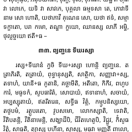
វា លោកេ, យទិ វា សាវកេ, បុគ្គលា ធម្មទសា តេ, ភោវាទី
នាម សោ ហោតិ, យថាភាវី គុណេន សោ, យថា ឥទំ, សម្មា
ទក្ខាតោ, បរា កមោ, តណ្ហា ក្ខយោ, ឈានស្ស លាភី អម្ហិ,
ថុល្លច្ចយោ ឥតី+ធ –
៣៣. ព្យញ្ជនេ ទីឃរស្សា
រស្ស+ទីឃានំ
ក្វចិ ទីឃ+រស្សា ហោន្តិ ព្យញ្ជនេ. ត
ត្រាភិរតិ, តត្រាយំ, ពុទ្ធានុស្សតិ, សាត្ថិកា, សញ្ញាវា+ស្ស,
តទាហំ, យានី+ធ ភូតានិ, គច្ឆាមីតិ, អតីតោ, កិកីវ, ពហូប
ការំ, មធូទកំ, សូបធារិតំ, សោបាយំ, ឥទានាហំ, សចាយំ,
អប្បស្សុតាយំ, ឥតរីតរេន, សទ្ធីធ វិត្តំ, កម្មូបនិស្សយោ,
តថូបមំ, រត្តូបរតោ, វូបសមោ, លោកស្សាតិ, ទេវាតិ,
វីតិបតន្តិ, វីតិនាមេន្តិ, សង្ឃាដីបិ, ជីវិតហេតូបិ, វិជ្ជូវ, កិំសូធ
វិត្តំ, សាធូតិ, ត្យាស្ស បហីនា, ស្វាស្ស, មធុវា មញ្ញតី ពាលោ,