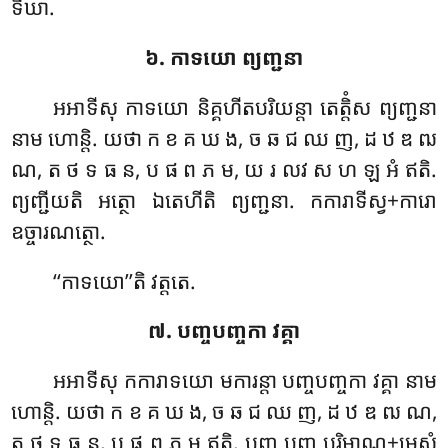
ទីឃា.
៦. កាទយោ ព្យញ្ជនា
អអាទីសុ កាទយោ និគ្គហីតបរិយន្តា តេត្តិំស ព្យញ្ជនា
នាម ហោន្តិ. យថា ក ខ គ ឃ ង, ច ឆ ជ ឈ ញ, ដ ឋ ឌ ឍ
ណ, ត ថ ទ ធ ន, ប ផ ព ភ ម, យ រ លវ ស ហ ឡ អំ ឥតិ.
ព្យញ្ជីយតិ អត្ថោ ឯតេហីតិ ព្យញ្ជនា. កការាទីស្វ+ការោ
ឧច្ចារណត្ថោ.
‘‘កាទយោ’’តិ វត្តតេ.
៧. បញ្ចបញ្ចកា វគ្គា
អអាទីសុ កការាទយោ មការន្តា បញ្ចបញ្ចកា វគ្គា នាម
ហោន្តិ. យថា ក ខ គ ឃ ង, ច ឆ ជ ឈ ញ, ដ ឋ ឌ ឍ ណ,
ត ថ ទ ធ ន, ប ផ ព ភ ម ឥតិ. បញ្ច បញ្ច បរិមាណ+មេសំ