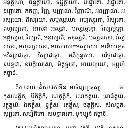
អនុគ្គហោ, ចន្ទគ្គាហោ, ទិដ្ឋិគ្គាហោ. បជ្ជោតោ, វិជ្ជោតោ,
ឧជ្ជោតោ. កតញ្ញូ, វិញ្ញូ, បញ្ញាណំ, វិញ្ញាណំ, អនញ្ញាណំ. អ
វស្សយោ, និស្សយោ, សមុស្សយោ. អប្បស្សុតោ, វិស្សុតោ,
ពហុស្សុតោ. អាសវា=អស្សវា. បស្សម្ភេន្តោ, វិស្សម្ភេន្តោ.
អដ្ដស្សរោ, វិស្សរតិ, អនុស្សរតិ, អនុស្សតិ. បស្សសន្តោ, វិស្ស
សន្តោ, មុហុស្សសន្តោ, អាសាសោ=អស្សាសោ. អាទិសទ្ទេន
អវិស្សជេន្តោ, វិស្សជេន្តោ, អភិក្កន្តតរោ, បរិច្ចជេន្តោ,
ឧបទ្ទវោ, ឧបក្កិលេសោ, មិត្តទ្ទុនោ, អាយព្យយោ, អព្ពហិ
ឥច្ចាទិ.
តិក+តយ+តិំស+វតាទីន+មាទិព្យញ្ជនស្ស ច.
កុសលត្តិកំ, បីតិត្តិកំ, ហេតុត្តិកំ. លោកត្តយំ, ពោធិត្តយំ,
វត្ថុត្តយំ. ឯកត្តិំស, ទ្វត្តិំស, តេត្តិំស, ចតុត្តិំស. សីលព្ពតំ,
សុព្ពតោ. សប្បីតិកោ, សមន្នាគតោ, បុនប្បុនំ ឥច្ចាទិ.
វតុ+វដ+ទិសាន+មន្តេ, យថា វត្តតិ, វដ្ដតិ, ទស្សនំ,