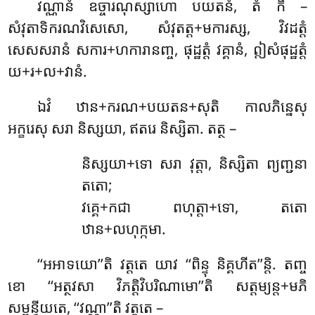
វណ្ណានំ ឧច្ចារណុស្សាហោ បយតនំ, តំ កិំ –
សំវុតាទិករណវិសេសោ, សំវុតត្ត+មការស្ស, វិវដត្តំ
សេសសរានំ សការ+ហការានញ្ច, ផុដ្ឋត្តំ វគ្គានំ, ឦសំផុដ្ឋត្តំ
យ+រ+ល+វានំ.
ឯវំ ឋាន+ករណ+បយតន+សុតិ កាលភិន្នេសុ
អក្ខរេសុ សរា និស្សយា, ឥតរេ និស្សិតា. តត្ថ –
និស្សយា+ទោ
សរា វុត្តា, និស្សិតា ព្យញ្ជនា
តតោ;
វគ្គេ+កជា ពហុត្តា+ទោ, តតោ
ឋាន+លហុក្កមា.
‘‘អអាទយោ’’តិ វត្តតេ យាវ ‘‘ពិន្ទុ និគ្គហីត’’ន្តិ. តញ្ច
ខោ ‘‘អត្ថវសា វិភត្តិវិបរិណាមោ’’តិ សត្តម្យន្ត+មភិ
សម្ពន្ធីយតេ, ‘‘វណ្ណា’’តិ វត្តតេ –