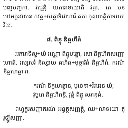
បញ្ចបញ្ចកា. វជ្ជេន្តិ យការាទយោតិ វគ្គា. តេ បន
បឋមក្ខរវសេន
កវគ្គ+ចវគ្គាទិវោហារំ គតា កុសលត្តិកាទយោ
វិយ.
៨. ពិន្ទុ និគ្គហីតំ
អការាទីស្វ+យំ វណ្ណោ ពិន្ទុមត្តោ, សោ និគ្គហីតសញ្ញោ
ហោតិ. រស្សសរំ និស្សាយ គហិត+មុច្ចារិតំ និគ្គហីតំ, ករណំ
និគ្គហេត្វា វា.
ករណំ និគ្គហេត្វាន, មុខេនា+វិវដេន យំ;
វុច្ចតេ និគ្គហីតន្តិ, វុត្តំ ពិន្ទុ សរានុគំ.
ពហ្វក្ខរសញ្ញាករណំ អន្វត្ថសញ្ញត្ថំ, ឈ+លាទយោ តុ
រុឡ្ហីសញ្ញា.