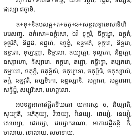
ផស្សោ ឥច្ចាទិ.
ឧ+ទុ+និឧបសគ្គ+ត+ចតុ+ឆ+សន្តសទ្ទាទេសាទីហិ
បរេសញ្ច. ឧកំសោ=ឧក្កំសោ, ឯវំ ទុក្ករំ, និក្កង្ខោ, ឧគ្គតំ,
ទុច្ចរិតំ, និជ្ជដំ, ឧជ្ជហំ, ឧច្ចង្គំ, ឧន្នមតិ, ទុក្ករោ, និទ្ទរោ,
ឧន្នតោ, ទុប្បញ្ញោ, និម្មលោ, ឧយ្យុត្តោ, ទុល្លភោ, និព្ពត្តោ,
ឧស្សាហោ, និស្សារោ. តក្ករោ, តជ្ជោ, តន្និន្នោ, តប្បភវោ,
តម្មយោ, ចតុក្កំ, ចតុទ្ទិសំ, ចតុប្បទោ, ចតុព្ពិធំ, ចតុស្សាលំ,
ឆក្កំ, ឆន្នវុតិ, ឆប្បទិកោ, ឆព្ពស្សានិ. សក្ការោ, សគ្គុណោ,
សន្ទិដ្ឋិ, សប្បុរិសោ, មហព្ពលោ.
អបទន្តអាការវជ្ជិតទីឃតោ យការស្ស ច, និយ្យាតិ,
សុយ្យតិ, អភិភុយ្យ, វិចេយ្យ, វិនេយ្យ, ធេយ្យំ, នេយ្យំ,
សេយ្យោ, ជេយ្យោ, វេយ្យាករណោ. អាការវជ្ជិតន្តិ កិំ,
មាលាយ, ទោលាយ, សមាទាយ.