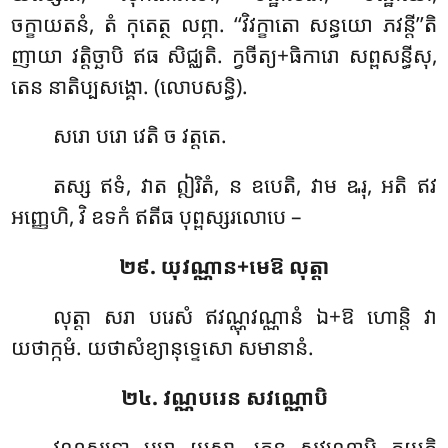
ចក្ខាយតនំ, តំ កុតេត្ថ លព្ភា. ‘‘វិវក្ខាតោ សន្ធយោ ភវន្តី’’តិ
ញាយា វត្តិច្ឆាបិ ឥធ សិជ្ឈតិ. ក្វចីត្យ+ធិការោ សព្ពសន្ធីសុ,
តេន នាតិប្បសង្គោ. (លោបសន្ធិ).
សរោ បរោ វេតិ ច វត្តតេ.
តស្ស ឥទំ, វាត ឦរិតំ, ន ឧបេតិ, វាម ឩរុ, អតិ ឥវ
អញ្ញេហិ, វិ ឧទកំ ឥតីធ បុព្ពស្សរលោបេ –
២៩. យុវណ្ណាន+មេឱ លុត្តា
លុត្តា សរា បរេសំ ឥវណ្ណុវណ្ណានំ ឯ+ឱ ហោន្តិ វា
យថាក្កមំ. យថាសំខ្យានុទ្ទេសោ សមានានំ.
២៤. វណ្ណបរេន សវណ្ណោបិ
វណ្ណសទ្ទោ បរោ យស្មា, តេន សវណ្ណោបិ គយ្ហតិ