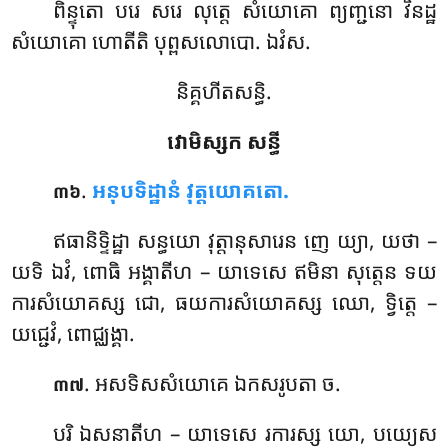
ពិន្ទុតោ បរេ សរេ លុត្តេ សំយោគោ ព្យញ្ជនោ វិនដ្ឋ
សំយោគោ ហោតីតិ បុព្ពសលោបោ. ឯវំស.
និគ្គហីតសន្ធិ.
វោមិស្សក សន្ធី
.
អនុបទិដ្ឋានំ វុត្តយោគតោ.
៣៦
ឥធានិទ្ទិដ្ឋា
សន្ធយោ វុត្តានុសារេន ញេ យ្យា, យថា –
យទិ ឯវំ, ពោធិ អង្គាតីហ – យាទេសេ ឥមិនា សុត្តេន ទយ
ការសំយោគស្ស ជោ, ធយការសំយោគស្ស ឈោ, ទ្វិត្តេ –
យជ្ជេវំ, ពោជ្ឈង្គា.
. អសទិសសំយោគេ
ឯកសរូបតា ច.
៣៧
បរិ ឯសនាតីហ – យាទេសេ រការស្ស យោ, បយ្យេស