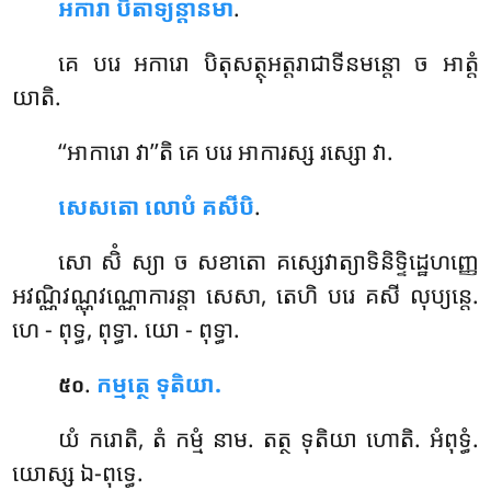
អការា បិតាទ្យន្តានមា
.
គេ បរេ អការោ បិតុសត្ថុអត្តរាជាទីនមន្តោ ច អាត្តំ
យាតិ.
‘‘អាការោ វា’’តិ គេ បរេ អាការស្ស រស្សោ វា.
សេសតោ លោបំ គសីបិ
.
សោ សិំ ស្យា ច សខាតោ គស្សេវាត្យាទិនិទ្ទិដ្ឋេហញ្ញេ
អវណ្ណិវណ្ណុវណ្ណោការន្តា សេសា, តេហិ បរេ គសី លុប្យន្តេ.
ហេ - ពុទ្ធ, ពុទ្ធា. យោ - ពុទ្ធា.
.
កម្មត្ថេ ទុតិយា.
៥០
យំ
ករោតិ, តំ កម្មំ នាម. តត្ថ ទុតិយា ហោតិ. អំពុទ្ធំ.
យោស្ស ឯ-ពុទ្ធេ.