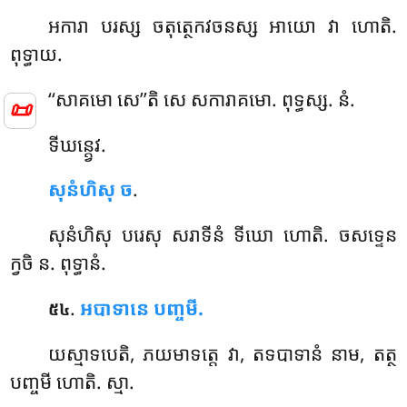
អការា បរស្ស ចតុត្ថេកវចនស្ស អាយោ វា ហោតិ.
ពុទ្ធាយ.
‘‘សាគមោ
សេ’’តិ សេ សការាគមោ. ពុទ្ធស្ស. នំ.
📜
ទីឃន្ត្វេវ.
សុនំហិសុ ច
.
សុនំហិសុ បរេសុ សរាទីនំ ទីឃោ ហោតិ. ចសទ្ទេន
ក្វចិ ន. ពុទ្ធានំ.
.
អបាទានេ បញ្ចមី.
៥៤
យស្មាទបេតិ, ភយមាទត្តេ វា, តទបាទានំ នាម, តត្ថ
បញ្ចមី ហោតិ. ស្មា.