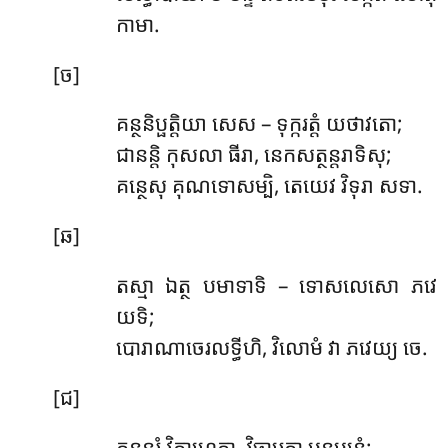
កាមា.
[ច]
គន្ថនិប្ផត្តិយា សេស – ទុក្ករត្តំ យថាវតោ;
ជានន្តិ កុសលា ធីរា, នេកសត្ថន្តរាទិសុ;
គន្ថេសុ គុណទោសម្បិ, តេយេវ វិទុរា សទា.
[ឆ]
តស្មា ឯត្ថ បមាទាទិ – ទោសលេសោ ភវេ
យទិ;
បោរាណាចេរលទ្ធីហិ, វិលោមំ វា ភវេយ្យ ចេ.
[ជ]
គន្ថន្តរំ វិគាហេត្វា, វិចារេត្វា បុនប្បុនំ;