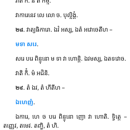
វាតិ កិំ. ន តំ កម្មំ.
វាការេនេវ លេ លោ ច. បុល្លិង្គំ.
. វាត្យធិការោ
. ឯវំ អស្ស, ឯតំ អវោចេតីហ –
២៨
មទា សរេ
.
សរេ បរេ ពិន្ទុនោ ម ទា វា ហោន្តិ. ឯវមស្ស, ឯតទវោច.
វាតិ កិំ. មំ អជិនិ.
. តំ ឯវ, តំ ហីតីហ –
២៩
ឯហេញំ
.
ឯការេ, ហេ ច បរេ ពិន្ទុនោ ញោ វា ហោតិ. ទ្វិត្តេ –
តញ្ញេវ, តមេវ. តញ្ហិ, តំ ហិ.