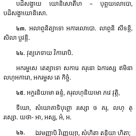
បដិសង្ខាយ យោនិសោតីហ – បុព្ពយលោបោ,
បដិសង្ខាយោនិសោ.
. អលាពូនិត្យាទោ
អការលោបោ. លាពូនិ សីទន្តិ,
៤៣
សិលា ប្លវន្តិ.
. វុត្យភេទាយ វិការោបិ.
៤៤
អករម្ហសេ តេត្យាទោ សការេ គរុនោ ឯការស្ស ឥមិនា
លហុអការោ, អករម្ហស តេ កិច្ចំ.
. អក្ខរនិយមោ
ឆន្ទំ, គរុលហុនិយមោ ភវេ វុត្តិ,
៤៥
ទីឃោ, សំយោគាទិបុព្ពោ រស្សោ ច គរុ, លហុ តុ
រស្សោ. យថា- អា, អស្ស, អំ, អ.
.
ឯវមញ្ញាបិ
វិញ្ញេយ្យា, សំហិតា តន្តិយា ហិតា;
៤៦