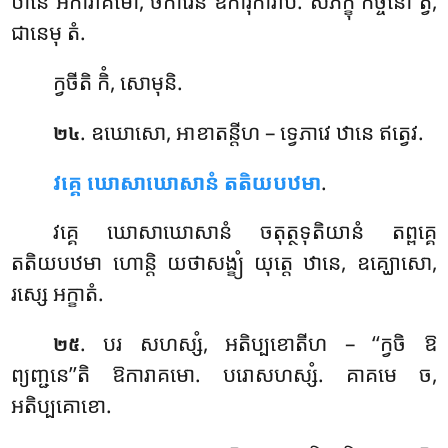
ឋានេ អការាគមោ, ចការេន ឱការុការាបិ. សភិក្ខុ កច្ចិនោ ត្វំ,
ជានេមុ តំ.
ក្វចីតិ កិំ, សោមុនិ.
. ឧឃោសោ
, អាខាតន្តីហ – ទ្វេភាវេ ឋានេ ឥត្វេវ.
២៤
វគ្គេ ឃោសាឃោសានំ តតិយបឋមា
.
វគ្គេ ឃោសាឃោសានំ ចតុត្ថទុតិយានំ តព្ពគ្គេ
តតិយបឋមា ហោន្តិ យថាសង្ខ្យំ យុត្តេ ឋានេ, ឧគ្ឃោសោ,
រស្សេ អក្ខាតំ.
. បរ
សហស្សំ, អតិប្បខោតីហ – ‘‘ក្វចិ ឱ
២៥
ព្យញ្ជនេ’’តិ ឱការាគមោ. បរោសហស្សំ. គាគមេ ច,
អតិប្បគោខោ.