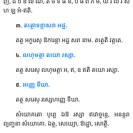
ញ, ដ ឋ ឌ ឍ ណ, ត ថ ទ ធ ន, ប ផ ព ភ ម, យ រ ល វ ស
ហ ឡ អំ-ឥតិ.
.
តត្ថោទន្តាសរា អដ្ឋ.
៣
តត្ថ
អក្ខរេសុ ឱការន្តា អដ្ឋ សរា នាម. តត្ថេតិ វត្តតេ.
.
លហុមត្តា តយោ រស្សា.
៤
តត្ថ
សរេសុ លហុមត្តា អ, ឥ, ឧ ឥតិ តយោ រស្សា.
.
អញ្ញេ ទីឃា.
៥
តត្ថ
សរេសុ រស្សេហញ្ញេ ទីឃា.
សំយោគតោ បុព្ពេ ឯឱ រស្សា ឥវោច្ចន្តេ, អនន្តរា
ព្យញ្ជនា សំយោគោ. ឯត្ថ, សេយ្យោ, ឱដ្ឋោ, សោត្ថិ.