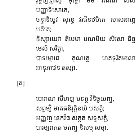
វុទ្ធិប្បត្តោស្មិ មុទ្ធោ មម វរគរវោ សីល
បញ្ញាទិសោភេ,
ចន្ទាទិច្ចេវ សុទ្ធេ វរជិនឋបិតេ សាសនាព្ភេ
បតីតេ;
និស្សាយេវា តិបេមា បណមិយ សិរសា និច្ច
មេសំ សរិត្វា,
បាទម្ភោជេ គុណគ្គេ ហតទុរិតមលោ
អានុភាវេន តស្សា.
[គ]
បោរាណ សីហឡ បទត្ថ វិនិច្ឆយញ្ច,
សព្ពម្បិ មាគធនិរុត្តិនយំ បសត្ថំ;
អញ្ញញ្ច នេកវិធ សក្កត សទ្ទសត្ថំ,
បារម្បរាភត មតញ្ច និសម្ម សម្មា.