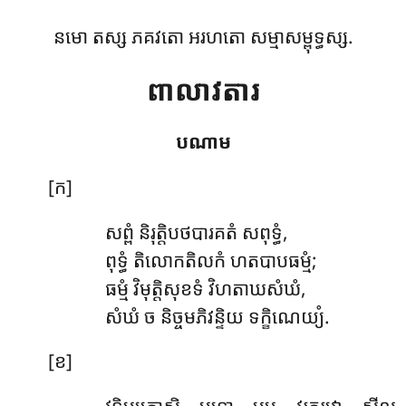
នមោ តស្ស ភគវតោ អរហតោ សម្មាសម្ពុទ្ធស្ស.
ពាលាវតារ
បណាម
[ក]
សព្ពំ និរុត្តិបថបារគតំ សពុទ្ធំ,
ពុទ្ធំ តិលោកតិលកំ ហតបាបធម្មំ;
ធម្មំ វិមុត្តិសុខទំ វិហតាឃសំឃំ,
សំឃំ ច និច្ចមភិវន្ទិយ ទក្ខិណេយ្យំ.
[ខ]