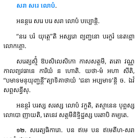
សរា សរេ លោបំ
.
អនន្តរេ សរេ បរេ សរា លោបំ បប្បោន្តិ.
‘‘នរេ
បរំ យុត្តេ’’តិ អស្សរោ ព្យញ្ជនោ បរក្ខរំ នេតព្ពោ
លោកគ្គោ.
សរេត្យស្មិំ
ឱបសិលេសិកោ កាសសត្តមី, តតោ វណ្ណ
កាលព្យវធានេ ការិយំ ន ហោតិ. យថា-មំ អហា សីតិ,
‘‘បមាទមនុយុញ្ជន្តី’’ត្យាទិគាថាយំ ‘ជនា អប្បមាទ’ន្តិ ច. ឯវំ
សព្ពសន្ធីសុ.
អនន្តរំ បរស្ស សរស្ស លោបំ វក្ខតិ, តស្មានេន បុព្ពស្ស
លោបោ ញាយតិ, តេនេវ សត្តមីនិទ្ទិដ្ឋស្ស បរតាបិ គម្យតេ.
. សរេត្យធិការោ.
បន ឥមេ បន ឥមេតីហ-សរា
១២