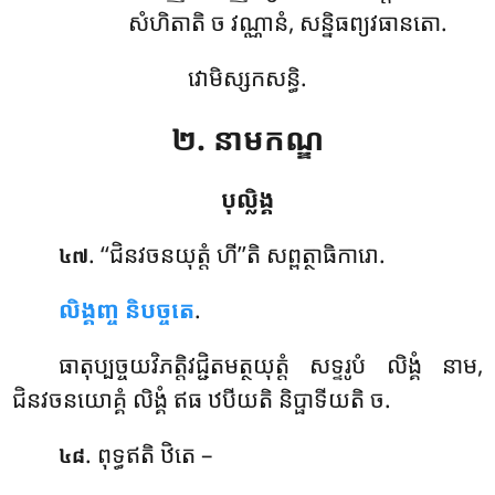
សំហិតាតិ ច វណ្ណានំ, សន្និធព្យវធានតោ.
វោមិស្សកសន្ធិ.
២. នាមកណ្ឌ
បុល្លិង្គ
. ‘‘ជិនវចនយុត្តំ
ហី’’តិ សព្ពត្ថាធិការោ.
៤៧
លិង្គញ្ច និបច្ចតេ
.
ធាតុប្បច្ចយវិភត្តិវជ្ជិតមត្ថយុត្តំ សទ្ទរូបំ លិង្គំ នាម,
ជិនវចនយោគ្គំ លិង្គំ ឥធ ឋបីយតិ និប្ផាទីយតិ ច.
. ពុទ្ធឥតិ
ឋិតេ –
៤៨