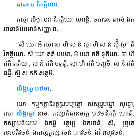
តតោ ច វិភត្តិយោ
.
តស្មា លិង្គា បរា វិភត្តិយោ ហោន្តិ. ចការេន តាសំ ឯក
វចនាទិបឋមាទិសញ្ញា ច.
‘‘សិ យោ អំ យោ នា ហិ ស នំ ស្មា ហិ ស នំ ស្មិំ សូ’’ តិ
វិភត្តិយោ. សិ យោ ឥតិ បឋមា, អំ យោ ឥតិ ទុតិយា, នា ហិ
ឥតិ តតិយា, ស នំ ឥតិ ចតុត្ថី, ស្មា ហិ ឥតិ បញ្ចមី, ស នំ ឥតិ
ឆដ្ឋី, ស្មិំ សុ ឥតិ សត្តមី.
លិង្គត្ថេ បឋមា
.
យោ
កម្មកត្តាទិវត្តន្តរមប្បត្តោ សស្សរូបដ្ឋោ សុទ្ធោ,
សោ
លិង្គត្ថោ
នាម, តស្សាភិធានមត្តេ បឋមាវិភត្តិ ហោតិ.
តស្សាបនិយមេ ឯកម្ហិ វត្តព្ពេ ឯកវចនំ សិ, វុច្ចតេ
នេនេតិវចនំ, ឯកស្សត្ថស្ស វចនំ ឯកវចនំ. ឯវំ ពហុវចនំ.