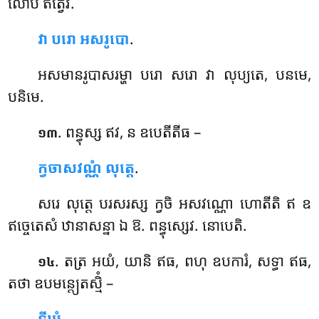
លោបំ ឥត្វេវ.
វា បរោ អសរូបោ
.
អសមានរូបាសរម្ហា បរោ សរោ វា លុប្យតេ, បនមេ,
បនិមេ.
. ពន្ធុស្ស
ឥវ, ន ឧបេតីតីធ –
១៣
ក្វចាសវណ្ណំ លុត្តេ
.
សរេ លុត្តេ បរសរស្ស ក្វចិ អសវណ្ណោ ហោតីតិ ឥ ឧ
ឥច្ចេតេសំ ឋានាសន្នា ឯ ឱ. ពន្ធុស្សេវ. នោបេតិ.
. តត្រ
អយំ, យានិ ឥធ, ពហុ ឧបការំ, សទ្ធា ឥធ,
១៤
តថា ឧបមន្ត្យេតស្មិំ –
ទីឃំ
.