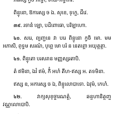
ពិន្ទុនោ, ឱការស្ស ច ឯ. សុខេ, ទុក្ខេ, ជីវេ.
. រទានំ
ឡោ, បដិពោធោ, បរិឡាហោ.
៣៩
. សរេ, ព្យញ្ជនេ វា បរេ ពិន្ទុនោ ក្វចិ មោ. មម
៤០
អភាសិ, ពុទ្ធម សរណំ, បុព្ពេ មោ បរំ ន នេតព្ពោ អយុត្តត្តា.
. ពិន្ទុតោ បរសរាន មញ្ញស្សរតាបិ.
៤១
តំ ឥមិនា, ឯវំ ឥមំ, កិំ អហំ តីហ-ឥស្ស អ. តទមិនា.
ឥស្ស ឧ, អការស្ស ច ឯ, ពិន្ទុលោបាទោ. ឯវុមំ, កេហំ.
. វាក្យសុខុច្ចារណត្ថំ, ឆន្ទហានិត្ថញ្ច
៤២
វណ្ណលោបោបិ.