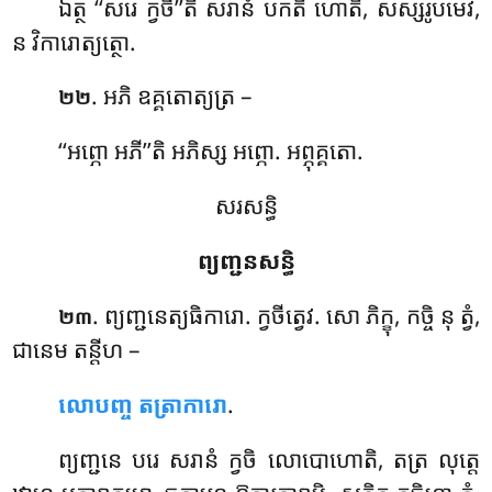
ឯត្ថ ‘‘សរេ ក្វចី’’តិ សរានំ បកតិ ហោតិ, សស្សរូបមេវ,
ន វិការោត្យត្ថោ.
. អភិ
ឧគ្គតោត្យត្រ –
២២
‘‘អព្ភោ អភី’’តិ អភិស្ស អព្ភោ. អព្ភុគ្គតោ.
សរសន្ធិ
ព្យញ្ជនសន្ធិ
. ព្យញ្ជនេត្យធិការោ. ក្វចីត្វេវ. សោ ភិក្ខុ, កច្ចិ នុ ត្វំ,
២៣
ជានេម តន្តីហ –
លោបញ្ច តត្រាការោ
.
ព្យញ្ជនេ បរេ សរានំ ក្វចិ លោបោហោតិ, តត្រ លុត្តេ