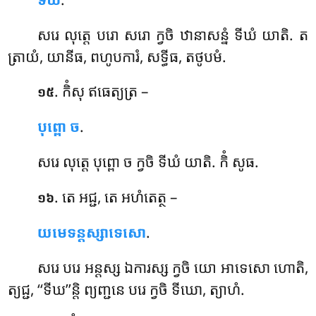
សរេ លុត្តេ បរោ សរោ ក្វចិ ឋានាសន្នំ ទីឃំ យាតិ. ត
ត្រាយំ, យានីធ, ពហូបការំ, សទ្ធីធ, តថូបមំ.
. កិំសុ ឥធេត្យត្រ –
១៥
បុព្ពោ ច
.
សរេ លុត្តេ បុព្ពោ ច ក្វចិ ទីឃំ យាតិ. កិំ សូធ.
. តេ
អជ្ជ, តេ អហំតេត្ថ –
១៦
យមេទន្តស្សាទេសោ
.
សរេ បរេ អន្តស្ស ឯការស្ស ក្វចិ យោ អាទេសោ ហោតិ,
ត្យជ្ជ, ‘‘ទីឃ’’ន្តិ ព្យញ្ជនេ បរេ ក្វចិ ទីឃោ, ត្យាហំ.