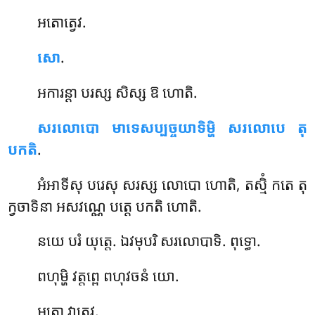
អតោត្វេវ.
សោ
.
អការន្តា
បរស្ស សិស្ស ឱ ហោតិ.
សរលោបោ មាទេសប្បច្ចយាទិម្ហិ សរលោបេ តុ
បកតិ
.
អំអាទីសុ បរេសុ សរស្ស លោបោ ហោតិ, តស្មិំ កតេ តុ
ក្វចាទិនា អសវណ្ណេ បត្តេ បកតិ ហោតិ.
នយេ
បរំ យុត្តេ. ឯវមុបរិ សរលោបាទិ. ពុទ្ធោ.
ពហុម្ហិ វត្តព្ពេ ពហុវចនំ យោ.
អតោ វាត្វេវ.