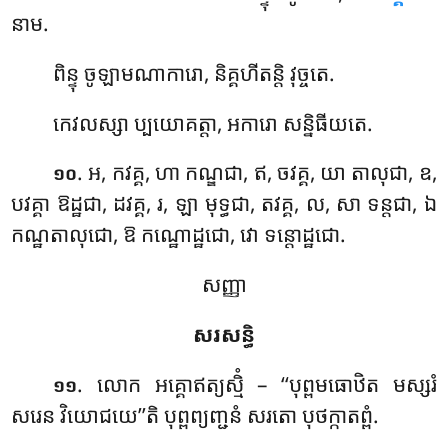
នាម.
ពិន្ទុ
ចូឡាមណាការោ, និគ្គហីតន្តិ វុច្ចតេ.
កេវលស្សា ប្បយោគត្តា, អការោ សន្និធីយតេ.
. អ, កវគ្គ, ហា កណ្ឌជា, ឥ, ចវគ្គ, យា តាលុជា, ឧ,
១០
បវគ្គា ឱដ្ឋជា, ដវគ្គ, រ, ឡា មុទ្ធជា, តវគ្គ, ល, សា ទន្តជា, ឯ
កណ្ឋតាលុជោ, ឱ កណ្ឋោដ្ឋជោ, វោ ទន្តោដ្ឋជោ.
សញ្ញា
សរសន្ធិ
. លោក
អគ្គោឥត្យស្មិំ – ‘‘បុព្ពមធោឋិត មស្សរំ
១១
សរេន វិយោជយេ’’តិ បុព្ពព្យញ្ជនំ សរតោ បុថក្កាតព្ពំ.