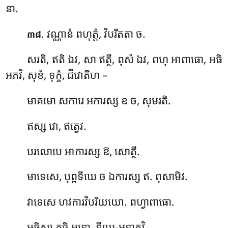
នា.
. វណ្ណានំ
ពហុត្តំ, វិបរីតតា ច.
៣៨
សរតិ, ឥតិ ឯវ, សា ឥត្ថី, ពុសំ ឯវ, ពហុ អាពាធោ, អធិ
អភវិ, សុខំ, ទុក្ខំ, ជីវោតីហ –
មាគមោ សការេ អការស្ស ឧ ច, សុមរតិ.
ឥស្ស វោ, ឥត្វេវ.
បរលោបេ អាការស្ស ឱ, សោត្ថី.
មាទេសេ
, បុព្ពទីឃេ ច ឯការស្ស ឥ. ពុសាមិវ.
វាទេសេ ហវការវិបរិយយោ. ពហ្វាពាធោ.
អធិស្ស ក្វចិ អទ្ធោ, ទីឃេ-អទ្ធាភវិ.