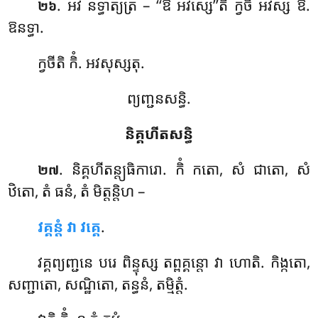
. អវ នទ្ធាត្យត្រ – ‘‘ឱ អវស្សេ’’តិ ក្វចិ អវស្ស ឱ.
២៦
ឱនទ្ធា.
ក្វចីតិ កិំ. អវសុស្សតុ.
ព្យញ្ជនសន្ធិ.
និគ្គហីតសន្ធិ
. និគ្គហីតន្ត្យធិការោ
. កិំ កតោ, សំ ជាតោ, សំ
២៧
ឋិតោ, តំ ធនំ, តំ មិត្តន្តិហ –
វគ្គន្តំ វា វគ្គេ
.
វគ្គព្យញ្ជនេ បរេ ពិន្ទុស្ស តព្ពគ្គន្តោ វា ហោតិ. កិង្កតោ,
សញ្ជាតោ, សណ្ឋិតោ, តន្ធនំ, តម្មិត្តំ.