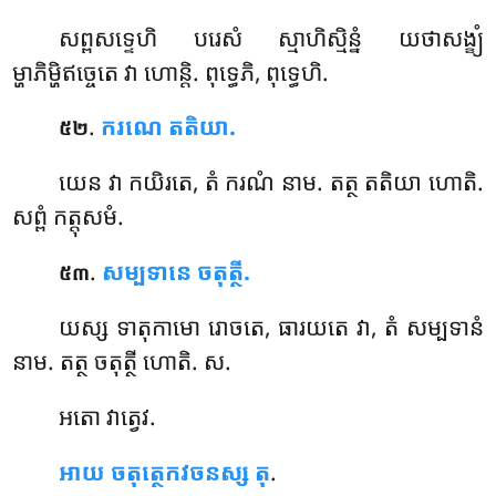
សព្ពសទ្ទេហិ បរេសំ ស្មាហិស្មិន្នំ យថាសង្ខ្យំ
ម្ហាភិម្ហិឥច្ចេតេ វា ហោន្តិ. ពុទ្ធេភិ, ពុទ្ធេហិ.
.
ករណេ តតិយា.
៥២
យេន
វា កយិរតេ, តំ ករណំ នាម. តត្ថ តតិយា ហោតិ.
សព្ពំ កត្តុសមំ.
.
សម្បទានេ ចតុត្ថី.
៥៣
យស្ស ទាតុកាមោ រោចតេ, ធារយតេ វា, តំ សម្បទានំ
នាម. តត្ថ ចតុត្ថី ហោតិ. ស.
អតោ វាត្វេវ.
អាយ ចតុត្ថេកវចនស្ស តុ
.