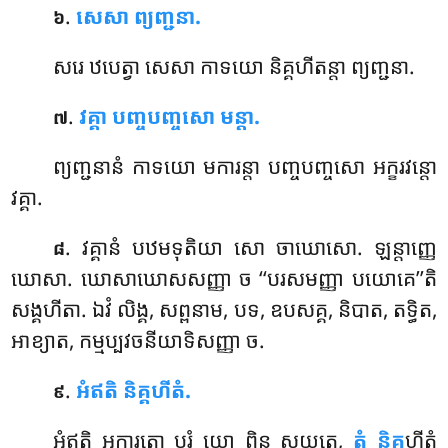
.
សេសា ព្យញ្ជនា.
៦
សរេ
ឋបេត្វា សេសា កាទយោ និគ្គហីតន្តា ព្យញ្ជនា.
.
វគ្គា បញ្ចបញ្ចសោ មន្តា.
៧
ព្យញ្ជនានំ
កាទយោ មការន្តា បញ្ចបញ្ចសោ អក្ខរវន្តោ
វគ្គា.
. វគ្គានំ
បឋមទុតិយា សោ ចាឃោសោ. ឡន្តាញ្ញេ
៨
ឃោសា. ឃោសាឃោសសញ្ញា ច ‘‘បរសមញ្ញា បយោគេ’’តិ
សង្គហីតា. ឯវំ លិង្គ, សព្ពនាម, បទ, ឧបសគ្គ, និបាត, តទ្ធិត,
អាខ្យាត, កម្មប្បវចនីយាទិសញ្ញា ច.
.
អំឥតិ និគ្គហីតំ.
៩
អំឥតិ
អការតោ បរំ យោ ពិន្ទុ សូយតេ,
តំ និគ្គ
ហីតំ