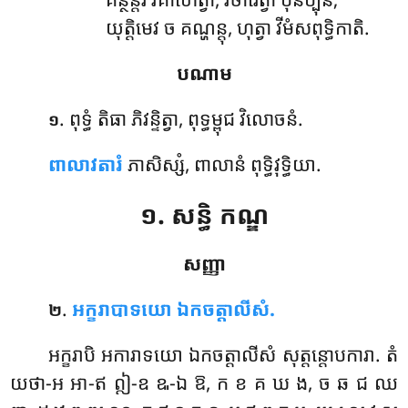
យុត្តិមេវ ច គណ្ហន្តុ, ហុត្វា វីមំសពុទ្ធិកាតិ.
បណាម
. ពុទ្ធំ
តិធា ភិវន្ទិត្វា, ពុទ្ធម្ពុជ វិលោចនំ.
១
ពាលាវតារំ
ភាសិស្សំ, ពាលានំ ពុទ្ធិវុទ្ធិយា.
១. សន្ធិ កណ្ឌ
សញ្ញា
.
អក្ខរាបាទយោ ឯកចត្តាលីសំ.
២
អក្ខរាបិ
អការាទយោ ឯកចត្តាលីសំ សុត្តន្តោបការា. តំ
យថា-អ អា-ឥ ឦ-ឧ ឩ-ឯ ឱ, ក ខ គ ឃ ង, ច ឆ ជ ឈ