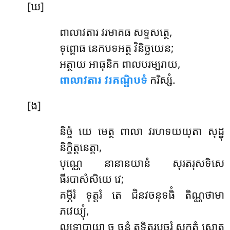
[ឃ]
ពាលាវតារ វរមាគធ សទ្ទសត្ថេ,
ទុព្ពោធ នេកបទអត្ថ វិនិច្ឆយេន;
អត្ថាយ អាធុនិក ពាលបរម្បរាយ,
ពាលាវតារ វរគណ្ឋិបទំ
ករិស្សំ.
[ង]
និច្ចំ យេ មេត្ថ ពាលា វរហទយយុតា សុដ្ឋុ
និក្ខិត្តនេត្តា,
បុណ្ណេ នានានយានំ សុរតរុសទិសេ
ធីរបាសំសិយេ វេ;
គម្ភីរំ ទុត្តរំ តេ ជិនវចនុទធិំ តិណ្ណថាមា
ភវេយ្យុំ,
លទ្ធោបាយា ច ចន្ទំ តទិតរបចុរំ សក្កតំ សោតុ