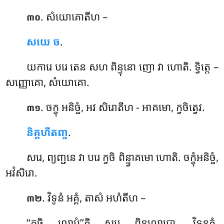
. សំយោគោតីហ –
៣០
សយេ ច
.
យការេ បរេ តេន សហ ពិន្ទុនោ ញោ វា ហោតិ. ទ្វិត្តេ –
សញ្ញោគោ, សំយោគោ.
. ចក្ខុ អនិច្ចំ, អវ សិរោតីហ - អាគមោ, ក្វចិត្វេវ.
៣១
និគ្គហីតញ្ច
.
សរេ, ព្យញ្ជនេ វា បរេ ក្វចិ ពិន្ទ្វាគមោ ហោតិ. ចក្ខុំអនិច្ចំ,
អវំសិរោ.
. វិទូនំ
អគ្គំ, តាសំ អហំតីហ –
៣២
‘‘ក្វចិ លោបំ’’តិ សរេ ពិន្ទុលោបោ, វិទូនគ្គំ.