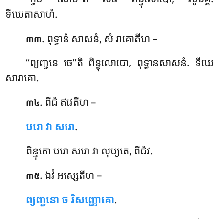
ទីឃេតាសាហំ.
. ពុទ្ធានំ សាសនំ, សំ រាគោតីហ –
៣៣
‘‘ព្យញ្ជនេ ចេ’’តិ ពិន្ទុលោបោ, ពុទ្ធានសាសនំ. ទីឃេ
សារាគោ.
. ពីជំ ឥវេតីហ –
៣៤
បរោ វា សរោ
.
ពិន្ទុតោ បរោ សរោ វា លុប្យតេ, ពីជំវ.
. ឯវំ អស្សេតីហ –
៣៥
ព្យញ្ជនោ ច វិសញ្ញោគោ
.