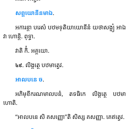
សព្ពយោនីនមាឯ
.
អការន្តា បរេសំ បឋមទុតិយាយោនីនំ យថាសង្ខ្យំ អាឯ
វា ហោន្តិ. ពុទ្ធា.
វាតិ កិំ. អគ្គយោ.
. លិង្គត្ថេ
បឋមាត្វេវ.
៤៩
អាលបនេ ច
.
អភិមុខីករណមាលបនំ, តទធិកេ លិង្គត្ថេ បឋមា
ហោតិ.
‘‘អាលបនេ សិ គសញ្ញោ’’តិ សិស្ស គសញ្ញា. គេឥត្វេវ.