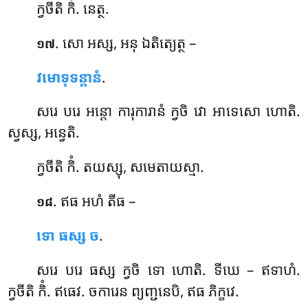
ក្វចីតិ កិំ. នេត្ថ.
. សោ
អស្ស, អនុ ឯតិត្យេត្ថ –
១៧
វមោទុទន្តានំ
.
សរេ បរេ អន្តោ ការុការានំ ក្វចិ វោ អាទេសោ ហោតិ.
ស្វស្ស, អន្វេតិ.
ក្វចីតិ កិំ. តយស្សុ, សមេតាយស្មា.
. ឥធ
អហំ តីធ –
១៨
ទោ ធស្ស ច
.
សរេ បរេ ធស្ស ក្វចិ ទោ ហោតិ. ទីឃេ – ឥទាហំ.
ក្វចីតិ កិំ. ឥធេវ. ចការេន ព្យញ្ជនេបិ, ឥធ ភិក្ខវេ.