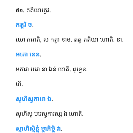
. តតិយាត្វេវ.
៥១
កត្តរិ ច
.
យោ ករោតិ, ស កត្តា នាម. តត្ថ តតិយា ហោតិ. នា.
អតោ នេន
.
អការា បរោ នា ឯនំ យាតិ. ពុទ្ធេន.
ហិ.
សុហិស្វការោ ឯ
.
សុហិសុ
បរេស្វការស្ស ឯ ហោតិ.
ស្មាហិស្មិន្នំ ម្ហាភិម្ហិ វា
.