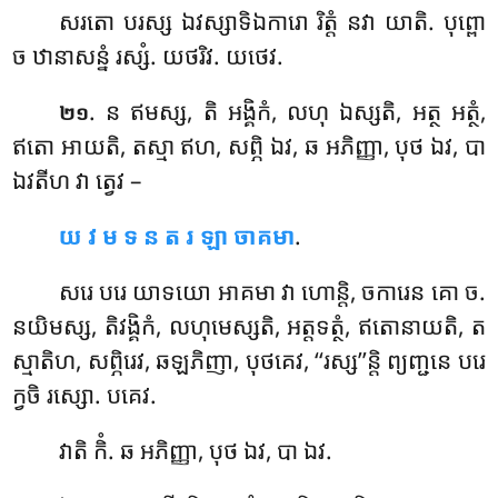
សរតោ បរស្ស ឯវស្សាទិឯការោ រិត្តំ នវា យាតិ. បុព្ពោ
ច ឋានាសន្នំ រស្សំ. យថរិវ. យថេវ.
. ន
ឥមស្ស, តិ អង្គិកំ, លហុ ឯស្សតិ, អត្ថ អត្ថំ,
២១
ឥតោ អាយតិ, តស្មា ឥហ, សព្ភិ ឯវ, ឆ អភិញ្ញា, បុថ ឯវ, បា
ឯវតីហ វា ត្វេវ –
យ វ ម ទ ន ត រ ឡា ចាគមា
.
សរេ បរេ យាទយោ អាគមា វា ហោន្តិ, ចការេន គោ ច.
នយិមស្ស, តិវង្គិកំ, លហុមេស្សតិ, អត្តទត្ថំ, ឥតោនាយតិ, ត
ស្មាតិហ, សព្ភិរេវ, ឆឡភិញា, បុថគេវ, ‘‘រស្ស’’ន្តិ ព្យញ្ជនេ បរេ
ក្វចិ រស្សោ. បគេវ.
វាតិ កិំ. ឆ អភិញ្ញា, បុថ ឯវ, បា ឯវ.