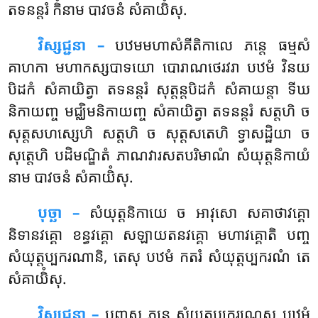
តទនន្តរំ កិំនាម បាវចនំ សំគាយិំសុ.
វិស្សជ្ជនា –
បឋមមហាសំគីតិកាលេ ភន្តេ ធម្មសំ
គាហកា មហាកស្សបាទយោ បោរាណថេរវរា បឋមំ វិនយ
បិដកំ សំគាយិត្វា តទនន្តរំ សុត្តន្តបិដកំ សំគាយន្តា ទីឃ
និកាយញ្ច មជ្ឈិមនិកាយញ្ច សំគាយិត្វា តទនន្តរំ សត្តហិ ច
សុត្តសហស្សេហិ សត្តហិ ច សុត្តសតេហិ ទ្វាសដ្ឋិយា ច
សុត្តេហិ បដិមណ្ឌិតំ ភាណវារសតបរិមាណំ សំយុត្តនិកាយំ
នាម បាវចនំ សំគាយិំសុ.
បុច្ឆា –
សំយុត្តនិកាយេ
ច អាវុសោ សគាថាវគ្គោ
និទានវគ្គោ ខន្ធវគ្គោ សឡាយតនវគ្គោ មហាវគ្គោតិ បញ្ច
សំយុត្តប្បករណានិ, តេសុ បឋមំ កតរំ សំយុត្តប្បករណំ តេ
សំគាយិំសុ.
វិស្សជ្ជនា –
បញ្ចសុ ភន្តេ សំយុត្តប្បករណេសុ បឋមំ