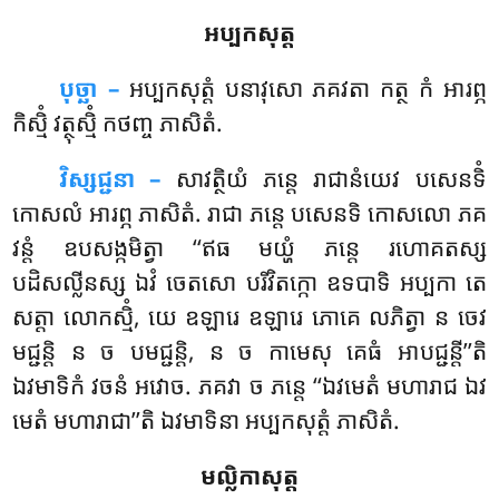
អប្បកសុត្ត
បុច្ឆា –
អប្បកសុត្តំ បនាវុសោ ភគវតា កត្ថ កំ អារព្ភ
កិស្មិំ វត្ថុស្មិំ កថញ្ច ភាសិតំ.
វិស្សជ្ជនា –
សាវត្ថិយំ ភន្តេ រាជានំយេវ បសេនទិំ
កោសលំ អារព្ភ ភាសិតំ. រាជា ភន្តេ បសេនទិ កោសលោ ភគ
វន្តំ ឧបសង្កមិត្វា ‘‘ឥធ មយ្ហំ ភន្តេ រហោគតស្ស
បដិសល្លីនស្ស ឯវំ ចេតសោ បរិវិតក្កោ ឧទបាទិ អប្បកា តេ
សត្តា លោកស្មិំ, យេ ឧឡារេ ឧឡារេ ភោគេ លភិត្វា ន ចេវ
មជ្ជន្តិ ន ច បមជ្ជន្តិ, ន ច កាមេសុ គេធំ អាបជ្ជន្តី’’តិ
ឯវមាទិកំ វចនំ អវោច. ភគវា ច ភន្តេ ‘‘ឯវមេតំ មហារាជ ឯវ
មេតំ មហារាជា’’តិ ឯវមាទិនា អប្បកសុត្តំ ភាសិតំ.
មល្លិកាសុត្ត