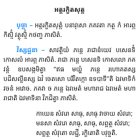
អត្តរក្ខិតសុត្ត
បុច្ឆា –
អត្តរក្ខិតសុត្តំ បនាវុសោ ភគវតា កត្ថ កំ អារព្ភ
កិស្មិំ វត្ថុស្មិំ កថញ្ច ភាសិតំ.
វិស្សជ្ជនា –
សាវត្ថិយំ ភន្តេ រាជានំយេវ បសេនទិំ
កោសលំ អារព្ភ ភាសិតំ. រាជា ភន្តេ បសេនទិ កោសលោ ភគ
វន្តំ ឧបសង្កមិត្វា ‘‘ឥធ មយ្ហំ ភន្តេ រហោគតស្ស
បដិសល្លីនស្ស
ឯវំ ចេតសោ បរិវិតក្កោ ឧទបាទី’’តិ ឯវមាទិកំ
វចនំ អវោច. ភគវា ច ភន្តេ ឯវមេតំ មហារាជ ឯវមេតំ មហា
រាជាតិ ឯវមាទិនា វិភជិត្វា ភាសិតំ.
កាយេន
សំវរោ សាធុ, សាធុ វាចាយ សំវរោ;
មនសា សំវរោ សាធុ, សាធុ, សព្ពត្ថ សំវរោ;
សព្ពត្ថ សំវុតោ លជ្ជី, រក្ខិតោតិ បវុច្ចតិ.