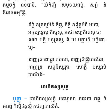
ធម្មចក្ខុំ ឧទបាទិ, ‘‘យំកិញ្ចិ សមុទយធម្មំ, សព្ពំ តំ
និរោធធម្ម’’ន្តិ.
និច្ចំ
ឧត្រស្តមិទំ ចិត្តំ, និច្ចំ ឧព្ពិគ្គមិទំ មនោ;
អនុប្បន្នេសុ កិច្ឆេសុ, អថោ ឧប្បតិតេសុ ច;
សចេ អត្ថិ អនុត្រស្ត, តំ មេ អក្ខាហិ បុច្ឆិតោ-
ហុ–
នាញ្ញត្រ
ពោជ្ជា តបសា, នាញ្ញត្រិន្ទ្រិយសំវរា;
នាញ្ញត្រ សព្ពនិស្សគ្គា, សោត្ថិំ បស្សាមិ
បាណិនំ–
រោហិតស្សសុត្ត
បុច្ឆា –
រោហិតស្សសុត្តំ
បនាវុសោ ភគវតា កត្ថ កំ
អារព្ភ កិស្មិំ វត្ថុស្មិំ កថញ្ច ភាសិតំ.