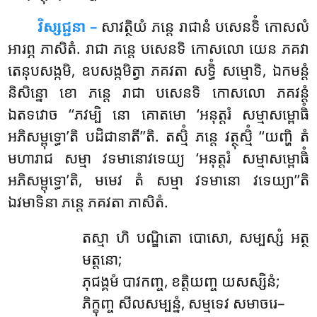
វិស្សជ្ជនា –
សាវត្ថិយំ ភន្តេ រាជានំ បសេនទិំ កោសលំ
អារព្ភ ភាសិតំ. រាជា ភន្តេ បសេនទិ កោសលោ យេន ភគវា
តេនុបសង្កមិ, ឧបសង្កមិត្វា ភគវតា សទ្ធិំ សម្មោទិ, ឯកមន្តំ
និសិន្នោ ខោ ភន្តេ រាជា បសេនទិ កោសលោ ភគវន្តំ
ឯតទវោច ‘‘ភវម្បិ នោ គោតមោ ‘អនុត្តរំ សម្មាសម្ពោធិំ
អភិសម្ពុទ្ធោ’តិ បដិជានាតី’’តិ. តស្មិំ ភន្តេ វត្ថុស្មិំ ‘‘យញ្ហិ តំ
មហារាជ សម្មា វទមានោវទេយ្យ ‘អនុត្តរំ សម្មាសម្ពោធិំ
អភិសម្ពុទ្ធោ’តិ
, មមេវ តំ សម្មា វទមានោ វទេយ្យា’’តិ
ឯវមាទិនា ភន្តេ ភគវតា ភាសិតំ.
តស្មា
ហិ បណ្ឌិតោ បោសោ, សម្បស្សំ អត្ថ
មត្តនោ;
ភុជង្គមំ បាវកញ្ច, ខត្តិយញ្ច យសស្សិនំ;
ភិក្ខុញ្ច សីលសម្បន្នំ, សម្មទេវ សមាចរេ–