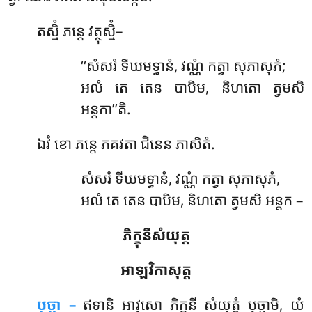
តស្មិំ ភន្តេ វត្ថុស្មិំ–
‘‘សំសរំ ទីឃមទ្ធានំ, វណ្ណំ កត្វា សុភាសុភំ;
អលំ តេ តេន បាបិម, និហតោ ត្វមសិ
អន្តកា’’តិ.
ឯវំ ខោ ភន្តេ ភគវតា ជិនេន ភាសិតំ.
សំសរំ
ទីឃមទ្ធានំ, វណ្ណំ កត្វា សុភាសុភំ,
អលំ តេ តេន បាបិម, និហតោ ត្វមសិ អន្តក –
ភិក្ខុនីសំយុត្ត
អាឡវិកាសុត្ត
បុច្ឆា –
ឥទានិ អាវុសោ ភិក្ខុនី សំយុត្តំ បុច្ឆាមិ, យំ