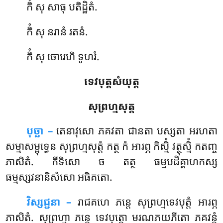
កិំ សុ សាធុ បតិដ្ឋិតំ.
កិំ
សុ នរានំ រតនំ.
កិំ សុ ចោរេហិ ទូហរំ.
ទេវបុត្តសំយុត្ត
សុព្រហ្មសុត្ត
បុច្ឆា –
តេនាវុសោ ភគវតា ជានតា បស្សតា អរហតា
សម្មាសម្ពុទ្ធេន សុព្រហ្មសុត្តំ កត្ថ កំ អារព្ភ កិស្មិំ វត្ថុស្មិំ កតញ្ច
ភាសិតំ. កីទិសោ ច តត្ថ ធម្មបដិគ្គាហកស្ស
ធម្មស្សវនានិសំសោ អធិគតោ.
វិស្សជ្ជនា –
រាជគហេ
ភន្តេ សុព្រហ្មទេវបុត្តំ អារព្ភ
ភាសិតំ. សុព្រហ្មា ភន្តេ ទេវបុត្តោ មរណភយភីតោ ភគវន្តំ