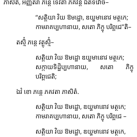
ភាសិតំ, អញ្ញតរា ភន្តេ ទេវតា ភគវន្តំ ឯតទវោច–
‘‘សត្តិយា វិយ ឱមដ្ឋោ, ឌយ្ហមានោវ មត្ថកេ;
កាមរាគប្បហានាយ, សតោ ភិក្ខុ បរិព្ពជេ’’តិ–
តស្មិំ ភន្តេ វត្ថុស្មិំ–
សត្តិយា
វិយ ឱមដ្ឋោ ឌយ្ហមានោវ មត្ថកេ;
សក្កាយទិដ្ឋិប្បហានាយ, សតោ ភិក្ខុ
បរិព្ពជេតិ;
ឯវំ ខោ ភន្តេ ភគវតា ភាសិតំ.
សត្តិយា វិយ ឱមដ្ឋោ, ឌយ្ហមានោវ មត្ថកេ;
កាមរាគប្បហានាយ, សតោ ភិក្ខុ បរិព្ពជេ –
សត្តិយា
វិយ ឱមដ្ឋោ, ឌយ្ហមានោវ មត្ថកេ,