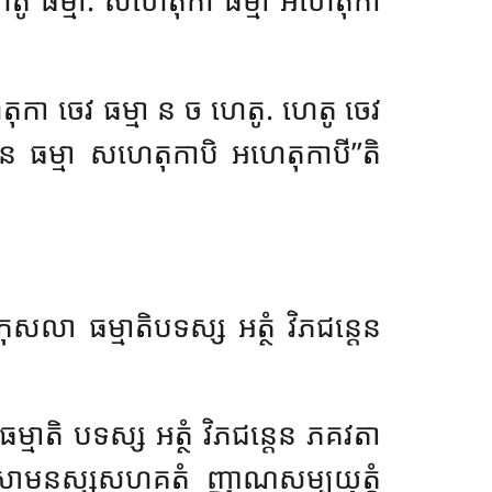
េតុកា ចេវ ធម្មា ន ច ហេតូ. ហេតូ ចេវ
ន ធម្មា សហេតុកាបិ អហេតុកាបី’’តិ
ុសលា ធម្មាតិបទស្ស អត្ថំ វិភជន្តេន
ម្មាតិ បទស្ស អត្ថំ វិភជន្តេន ភគវតា
តិ សោមនស្សសហគតំ ញាណសម្បយុត្តំ