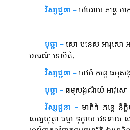
វិស្សជ្ជនា –
បរំបរាយ ភន្តេ អាភ
បុច្ឆា –
សោ
បនេស អាវុសោ អភិ
បករណំ ទេសិតំ.
វិស្សជ្ជនា –
បឋមំ ភន្តេ ធម្មស
បុច្ឆា –
ធម្មសង្គណិយំ អាវុសោ អត្
វិស្សជ្ជនា –
មាតិកំ ភន្តេ និ
សម្បយុត្តា ធម្មា ទុក្ខាយ វេទនាយ សម
នេវវិបាកនវិបាកធម្មធម្មា’’តិ ឯវមាទ