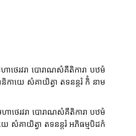
ាថេរវរា បោរាណសំគីតិការា បឋមំ
ានិកាយេ សំគាយិត្វា តទនន្តរំ កិំ នាម
ាថេរវរា បោរាណសំគីតិការា បឋមំ
ាយេ សំគាយិត្វា តទនន្តរំ អភិធម្មបិដកំ