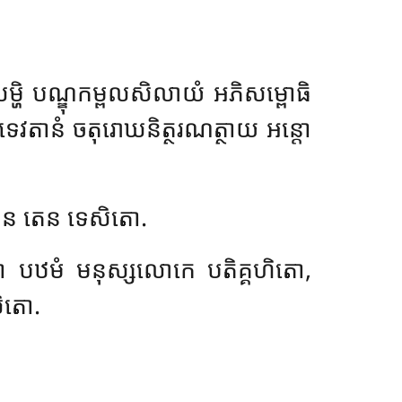
លម្ហិ បណ្ឌុកម្ពលសិលាយំ អភិសម្ពោធិ
 ទេវតានំ ចតុរោឃនិត្ថរណត្ថាយ អន្តោ
បុន តេន ទេសិតោ.
្មោ បឋមំ មនុស្សលោកេ បតិគ្គហិតោ,
សិតោ.