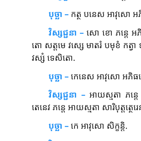
បុច្ឆា –
កត្ថ
បនេស អាវុសោ អភិ
វិស្សជ្ជនា –
សោ ខោ ភន្តេ អភិធ
តោ សត្តមេ វស្សេ មាតរំ បមុខំ កត្វ
វស្សំ ទេសិតោ.
បុច្ឆា –
កេនេស
អាវុសោ អភិធម
វិស្សជ្ជនា –
អាយស្មតា ភន្តេ 
តេនេវ ភន្តេ អាយស្មតា សារិបុត្តត្ថេរេ
បុច្ឆា –
កេ
អាវុសោ សិក្ខន្តិ.