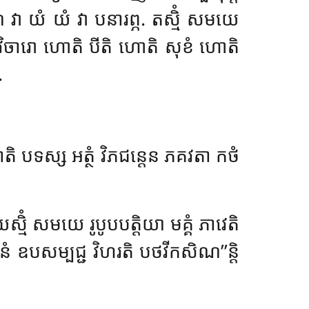
្មណំ វា យំ យំ វា បនារព្ភ. តស្មិំ សមយេ
វិចារោ ហោតិ បីតិ ហោតិ សុខំ ហោតិ
.
តិ បទស្ស អត្ថំ វិភជន្តេន ភគវតា កថំ
មិំ សមយេ រូបូបបត្តិយា មគ្គំ ភាវេតិ
ឈានំ ឧបសម្បជ្ជ វិហរតិ បថវីកសិណ’’ន្តិ