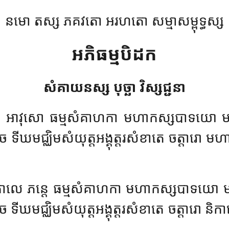
នមោ តស្ស ភគវតោ អរហតោ សម្មាសម្ពុទ្ធស្ស
អភិធម្មបិដក
សំគាយនស្ស បុច្ឆា វិស្សជ្ជនា
េ
អាវុសោ ធម្មសំគាហកា មហាកស្សបាទយោ មហ
 ច ទីឃមជ្ឈិមសំយុត្តអង្គុត្តរសំខាតេ ចត្តារោ មហ
លេ ភន្តេ ធម្មសំគាហកា មហាកស្សបាទយោ មហ
ច ទីឃមជ្ឈិមសំយុត្តអង្គុត្តរសំខាតេ ចត្តារោ និក