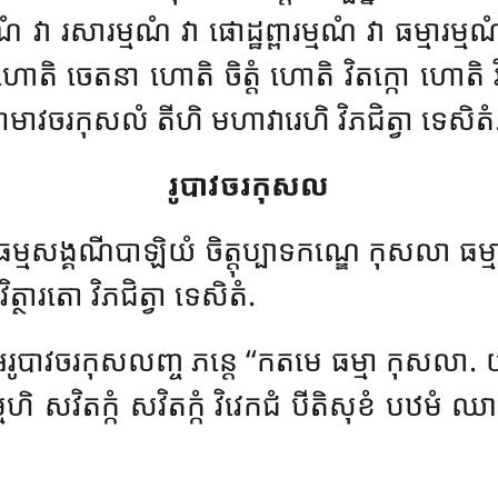
្មណំ វា រសារម្មណំ វា ផោដ្ឋព្ពារម្មណំ វា ធម្មារម
តិ ចេតនា ហោតិ ចិត្តំ ហោតិ វិតក្កោ ហោតិ 
កាមាវចរកុសលំ តីហិ មហាវារេហិ វិភជិត្វា ទេសិតំ
រូបាវចរកុសល
ម្មសង្គណីបាឡិយំ ចិត្តុប្បាទកណ្ឌេ កុសលា ធម្មា
្ថារតោ វិភជិត្វា ទេសិតំ.
ូបាវចរកុសលញ្ច ភន្តេ ‘‘កតមេ ធម្មា កុសលា. យស្
ម្មេហិ សវិតក្កំ សវិតក្កំ វិវេកជំ បីតិសុខំ បឋមំ 