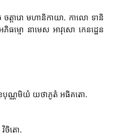
 ច ចត្តារោ មហានិកាយា. កាលោ ទានិ
ាមិ. អភិធម្មោ នាមេស អាវុសោ កេនដ្ឋេន
ាខបុណ្ណមិយំ យថាភូតំ អធិគតោ.
វិចិតោ.