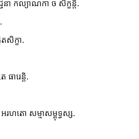
្ជនា កល្យាណកា ច សិក្ខន្តិ.
.
ិតសិក្ខា.
េ ធារេន្តិ.
អរហតោ សម្មាសម្ពុទ្ធស្ស.