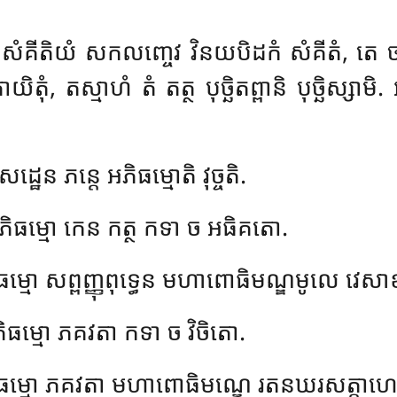
ឋសំគីតិយំ សកលញ្ចេវ វិនយបិដកំ សំគីតំ, តេ
ិតុំ, តស្មាហំ តំ តត្ថ បុច្ឆិតព្ពានិ បុច្ឆិស្ស
ដ្ឋេន ភន្តេ អភិធម្មោតិ វុច្ចតិ.
ធម្មោ កេន កត្ថ កទា ច អធិគតោ.
ម្មោ សព្ពញ្ញុពុទ្ធេន មហាពោធិមណ្ឌមូលេ វេស
ធម្មោ ភគវតា កទា ច វិចិតោ.
ធម្មោ ភគវតា មហាពោធិមណ្ឌេ រតនឃរសត្តាហេ 