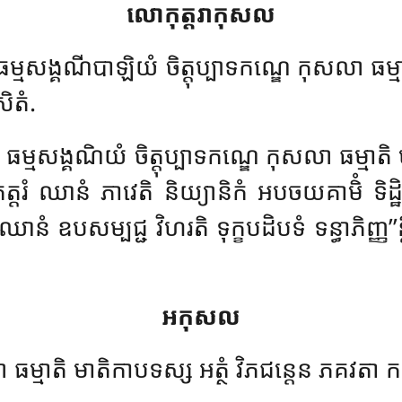
លោកុត្តរាកុសល
ម្មសង្គណីបាឡិយំ ចិត្តុប្បាទកណ្ឌេ កុសលា ធម្មា
សិតំ.
 ធម្មសង្គណិយំ ចិត្តុប្បាទកណ្ឌេ កុសលា ធម្មាតិ
្តរំ ឈានំ ភាវេតិ និយ្យានិកំ អបចយគាមិំ 
ឈានំ ឧបសម្បជ្ជ វិហរតិ ទុក្ខបដិបទំ ទន្ធាភិញ្ញ
អកុសល
្មាតិ មាតិកាបទស្ស អត្ថំ វិភជន្តេន ភគវតា កថំ 