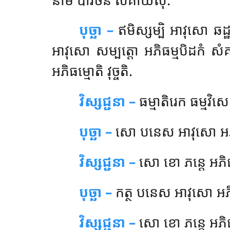
បុច្ឆា –
ឥមិស្សម្បិ
អាវុសោ ឆដ្
អាវុសោ សម្បត្តោ អភិធម្មបិដកំ សំគាយ
អភិធម្មោតិ វុច្ចតិ.
វិស្សជ្ជនា –
ធម្មាតិរេក ធម្មវិសេស
បុច្ឆា –
សោ
បនេស អាវុសោ អភិ
វិស្សជ្ជនា –
សោ ខោ ភន្តេ អភិធ
បុច្ឆា –
កត្ថ បនេស អាវុសោ អភិ
វិស្សជ្ជនា –
សោ ខោ ភន្តេ អភិ