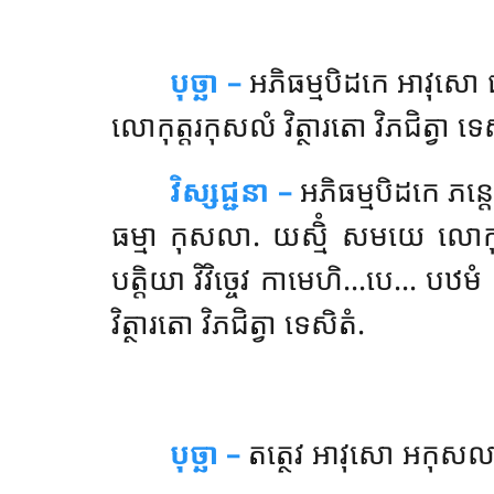
បុច្ឆា –
អភិធម្មបិដកេ
អាវុសោ ធ
លោកុត្តរកុសលំ វិត្ថារតោ វិភជិត្វា ទេ
វិស្សជ្ជនា –
អភិធម្មបិដកេ ភន្តេ
ធម្មា កុសលា. យស្មិំ សមយេ លោកុត
បត្តិយា វិវិច្ចេវ កាមេហិ…បេ… បឋមំ 
វិត្ថារតោ វិភជិត្វា ទេសិតំ.
បុច្ឆា –
តត្ថេវ
អាវុសោ អកុសលា ធម