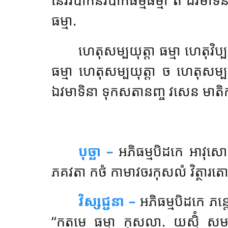
ធម្មា.
ហេតុសម្បយុត្តា
ធម្មា ហេតុវិប
ធម្មា ហេតុសម្បយុត្តា ច ហេតុសម្
ឯវមាទិនា ទុកសតានញ្ច វសេន មាតិកា និ
បុច្ឆា –
អភិធម្មបិដកេ
អាវុសោ 
ភគវតា កថំ កាមាវចរកុសលំ វិត្ថារតោ វ
វិស្សជ្ជនា –
អភិធម្មបិដកេ ភន្ត
‘‘កតមេ ធម្មា កុសលា. យស្មិំ ស