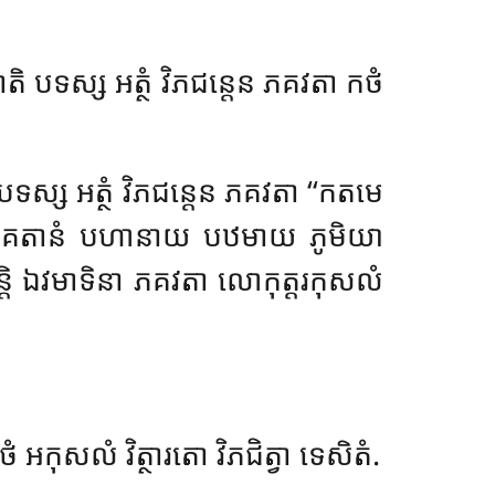
តិ បទស្ស អត្ថំ វិភជន្តេន ភគវតា កថំ
 បទស្ស អត្ថំ វិភជន្តេន ភគវតា ‘‘កតមេ
ទិដ្ឋិគតានំ បហានាយ បឋមាយ ភូមិយា
’’ន្តិ ឯវមាទិនា ភគវតា លោកុត្តរកុសលំ
អកុសលំ វិត្ថារតោ វិភជិត្វា ទេសិតំ.