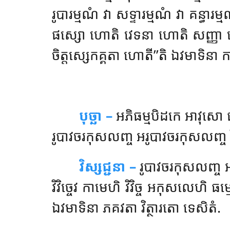
រូបារម្មណំ វា សទ្ទារម្មណំ វា គន្ធារម
ផស្សោ ហោតិ វេទនា ហោតិ សញ្ញា ហោ
ចិត្តស្សេកគ្គតា ហោតី’’តិ ឯវមាទិនា 
បុច្ឆា –
អភិធម្មបិដកេ
អាវុសោ ធ
រូបាវចរកុសលញ្ច អរូបាវចរកុសលញ្ច វិត
វិស្សជ្ជនា –
រូបាវចរកុសលញ្ច អរ
វិវិច្ចេវ កាមេហិ វិវិច្ច អកុសលេហិ ធ
ឯវមាទិនា ភគវតា វិត្ថារតោ ទេសិតំ.