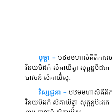
បុច្ឆា –
បឋមមហាសំគីតិកាល
វិនយបិដកំ សំគាយិត្វា សុត្តន្តបិដកេ
បាវចនំ សំគាយិំសុ.
វិស្សជ្ជនា –
បឋមមហាសំគីតិកា
វិនយបិដកំ សំគាយិត្វា សុត្តន្តបិដកេ 
នាម បាវចនំ សំគាយិំសុ.