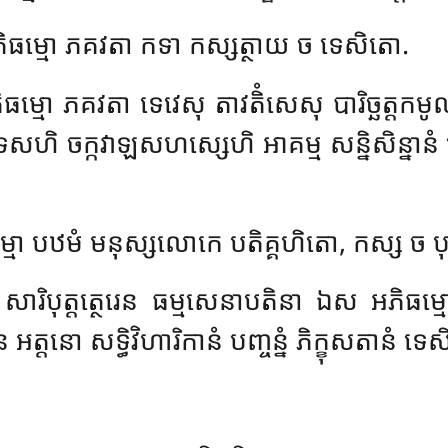
ធម្មោ ភគវតា កទា កស្សត្ថាយ ច ទេសិតោ.
ម្មោ ភគវតា ទេវេសុ តាវតិំសេសុ បារិច្ឆត្តកមូ
ា ទសហិ ចក្កវាឡសហស្សេហិ អាគម្ម សន្និសិន្នានំ
្មោ បឋមំ មនុស្សលោកេ បតិគ្គហិតោ, កស្ស ច 
សារិបុត្តត្ថេរេន ធម្មសេនាបតិនា ឯស អភិធម
ន អត្តនោ សទ្ធិវិហារិកានំ បញ្ចន្នំ ភិក្ខុសតានំ ទេ