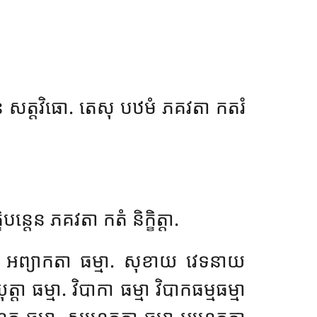
ន សត្តវិធោ. តេសុ បឋមំ ភគវតា កតរំ
ន្តេន ភគវតា កតំ និក្ខិត្តា.
្មា អព្យាកតា ធម្មា. សុខាយ វេទនាយ
 ធម្មា. វិបាកា ធម្មា វិបាកធម្មធម្មា
 ហេតូ ធម្មា. សហេតុកា ធម្មា អហេតុកា