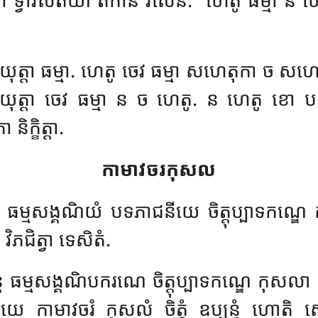
្បយុត្តា ធម្មា. ហេតូ ចេវ ធម្មា សហេតុកា ច សហ
បយុត្តា ចេវ ធម្មា ន ច ហេតូ. ន ហេតូ ខោ ប
ក្ខិត្តា.
កាមាវចរកុសល
ធម្មសង្គណិយំ បទភាជនីយេ ចិត្តុប្បាទកណ្ឌេ ក
ិភជិត្វា ទេសិតំ.
េ ធម្មសង្គណិបករណេ ចិត្តុប្បាទកណ្ឌេ កុសលា ធ
មយេ កាមាវចរំ កុសលំ ចិត្តំ ឧប្បន្នំ ហោ