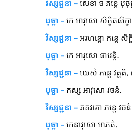
វិស្សជ្ជនា –
សេខា ច ភន្តេ បុថុជ
បុច្ឆា –
កេ អាវុសោ សិក្ខិតសិក្ខា
វិស្សជ្ជនា –
អរហន្តោ ភន្តេ សិក្ខ
បុច្ឆា –
កេ
អាវុសោ ធារេន្តិ.
វិស្សជ្ជនា –
យេសំ ភន្តេ វត្តតិ, ត
បុច្ឆា –
កស្ស អាវុសោ វចនំ.
វិស្សជ្ជនា –
ភគវតោ ភន្តេ វចនំ 
បុច្ឆា –
កេនាវុសោ
អាភតំ.