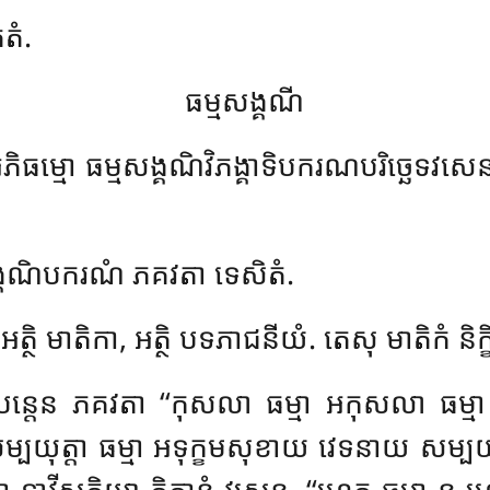
តំ.
ធម្មសង្គណី
ធម្មោ ធម្មសង្គណិវិភង្គាទិបករណបរិច្ឆេទវសេ
ង្គណិបករណំ ភគវតា ទេសិតំ.
ថិ មាតិកា, អត្ថិ បទភាជនីយំ. តេសុ មាតិកំ និក្ខិប
ក្ខិបន្តេន ភគវតា ‘‘កុសលា ធម្មា អកុសលា ធម
្បយុត្តា ធម្មា អទុក្ខមសុខាយ វេទនាយ សម្បយុត្តា
ិនា ទ្វាវីសតិយា តិកានំ វសេន. ‘‘ហេតូ ធម្មា ន