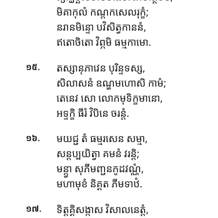
មិគាកុលំ កណ្ដកសេលរុក្ខំ;
នរានមិន្ទោ បវិសិត្វកាននំ,
ឥតោចិតោ វិព្ភមិ ធម្មកាមោ.
.
តស្សានុភាវេន បុរិន្ទទស្ស,
១៥
សិលាសនំ ឧណ្ហមហោសិ កាមំ;
តេនេវ សោ លោកមុទិក្ខមានោ,
អទ្ទក្ខិ ធីរំ វិបិនេ ចរន្តំ.
.
មយជ្ជ តំ ធម្មរសេន សម្មា,
១៦
សន្តប្បយិត្វា គមនំ វរន្តិ;
មន្ត្វា សុភីមញ្ជនកូដវណ្ណំ,
មហាមុខំ និគ្គត ភីមទាឋំ.
.
ទិត្តគ្គិសង្កាស វិសាលនេត្តំ,
១៧