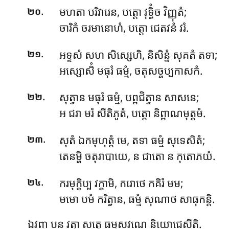
.
មហតា បរិវារេន, បត្តោ វុទ្ធិំច វិញ្ញុតំ;
២០
ចារិកំ ចរមានោហំ, បត្តោ ជេតវនំ វរំ.
.
អទ្ទសំ សហ សិស្សេហិ, និសិន្នំ សុគតំ តទា;
២១
អស្សោសិំ មធុរំ ធម្មំ, ចតុសច្ចប្បកាសកំ.
.
សុត្វាន មធុរំ ធម្មំ, បព្ពជិត្វាន សាសនេ;
២២
អ ជរា មរំ សីតិភូតំ, បត្តោ និព្ពាណមុត្តមំ.
.
សុតំ
ឯកមុហុត្តំ មេ, តទា ធម្មំ សុទេសិតំ;
២៣
តេនម្ហិ ចតុរាបាយេ, ន ជាតោ ន កុតោភយំ.
.
ករមុក្ខិប្ប វក្ខាមិ, ករោថេ កគិរំ មម;
២៤
មមោ បមំ ករិត្វាន, ធម្មំ សុណាថ សាធុកន្តិ.
ឯវញ្ច បន វត្វា សត្តេ ធម្មសវណេ និយោជេសីតិ.