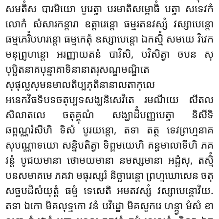
សមតិំស បារមិយោ បូរេត្វា បរមាតិសម្ពោធិំ បត្វា សទេវកំ
លោកំ សំសារកន្តារា ឧត្តារេន្តោ ធម្មរតនវស្សំ វស្សាបេន្តោ
ធម្មភេរិំបហរន្តោ ធម្មកេតុំ ឧស្សាបេន្តោ ឯកស្មិំ សមយេ វិវេក
មនុព្រូហន្តោ អរញ្ញាយតនំ បាវិសិ,
បវិសិត្វា ចបន សុ
បុប្ផិតនាគបុន្នាគាទិនានាតរុសណ្ឌមណ្ឌិតេ
សុផុល្លសុមនមាលតិប្បភុតិនានាលតាកុលេ
អនេកវិធទិបទចតុប្បទសង្ឃនិសេវិតេ រមណីយេ សីតល
សិលាតលេ ចតុគ្គុណំ សង្ឃាដិំបញ្ញបេត្វា និសីទិ
ឆព្ពណ្ណរំសីហិ ទិសំ បូរយន្តោ, តទា តត្ថ ទេវព្រហ្មនាគ
សុបណ្ណាទយោ សន្និបតិត្វា ទិព្ពមយេហិ គន្ធមាលាទីហិ ភគ
វន្តំ បូជយមានា ថោមយមានា នមស្សមានា អដ្ឋំសុ, តស្មិំ
បនសមាគមេ ភគវា មធុរស្សរំ និច្ឆារេន្តោ ព្រហ្មឃោសេន ចតុ
សច្ចបដិសំយុត្តំ ធម្មំ ទេសេតិ អមតវស្សំ វស្សាបេន្តោវិយ.
តទា ឯកោ មិគលុទ្ទកោ វនំ បវិដ្ឋោ មិគសូករេ ហន្ត្វា មំសំ ខា