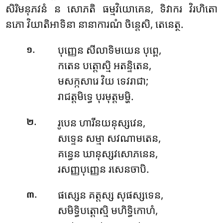
សិរិមនុភវនំ ន សោភតិ ធម្មវិយោគេន, ទិវាករ វិរហិតោ
នភោ វិយាតិអាទិនា នានាការណំ ចិន្តេសិ, តេនេត្ថ.
.
បុញ្ញេន សីលាទិមយេន បុព្ពេ,
១
កតេន បត្តោស្មិ អតន្ទិតេន,
មសក្កសារេ វិយ ទេវរាជា;
រាជត្តមិទ្ធេ បុរមុត្តមម្ហិ.
.
រូបេន ហារីនយនុស្សវេន,
២
សទ្ទេន សម្មា សវណាមតេន,
គន្ធេន ឃានុស្សវសោភនេន,
រសញ្ញបុញ្ញេន រសេនចាបិ.
.
ផស្សេន គត្តស្ស សុផស្សទេន,
៣
សមិទ្ធិបត្តោស្មិ មហិទ្ធិកោហំ,