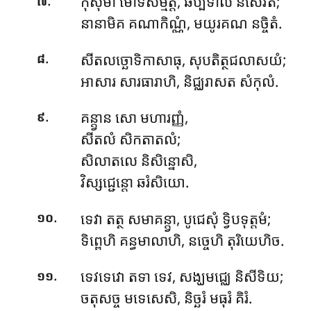
កុសុមា មោទសម្មត្ត, ឆប្បទាលិ និសេវិតំ;
៧
នានាមិគ គណាកិណ្ណំ, មយូរគណ នច្ចិតំ.
.
សីតលច្ឆោទិកាសាធុ, សុបតិត្ថជលាសយំ;
៨
អាសារ សារធារាហិ, និជ្ឈរាសត សំកុលំ.
.
គន្ត្វាន សោ មហារញ្ញំ,
៩
សីតលំ សិកតាតលំ;
សិលាតលេ និសិន្នោសិ,
វិស្សជ្ជេន្តោ ឆរំសិយោ.
.
ទេវា តត្ថ សមាគន្ត្វា, បូជេសុំ ទ្វិបទុត្តមំ;
១០
ទិព្ពេហិ គន្ធមាលាហិ, នច្ចេហិ តុរិយេហិច.
.
ទេវទេវោ តទា ទេវ, សង្ឃមជ្ឈេ និសីទិយ;
១១
ចតុសច្ច មទេសេសិ, និច្ឆរំ មធុរំ គិរំ.