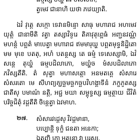
ត្វមេវ ជានាហិ យថា ភវេយ្យាតិ.
ឯវំ វុត្តេ សក្កោ ទេវានមិន្ទោ សាធុ មហារាជ អហមេវ
យុត្តំ ជានាមីតិ វត្វា តស្សាវិទូរេ តិគាវុតុព្ពេធំ អញ្ជនវណ្ណំ
មហន្តំ បព្ពតំ មាបេត្វា មហារាជ ឥមមារុយ្ហ បព្ពតមុទ្ធនិដ្ឋិតោ
មម មុខេ បតតុ, អហំ បតន្ថស្ស តេ ធម្មំ ទេសេស្សាមិ, ឯវំ
សន្តេ តុយ្ហំ ធម្មបដិលាភោ, មយ្ហំច មំសបដិលាភោ
ភវិស្សតីតិ. តំ សុត្វា មហាសត្តោ អនមតគ្គេ សំសារេ
សំសរតោ មេ សីហព្យគ្ឃច្ឆមច្ឆកច្ឆបវិហង្គាទីនំ ភក្ខភូតស្ស
ជាតីសុ បមាណំ នត្តិ, អជ្ជ មយា សម្ពុទ្ធស្ស ធម្មត្ថាយ ជីវិតំ
បរិច្ចជិតុំ វដ្ដតីតិ ចិន្តេត្វា ឯវមាហ.
.
សំសារវដ្ដេសុ វិវដ្ដមានា,
២៧
បប្បោន្តិ ទុក្ខំ ជនតា អនេកា;
ឯតញ្ហិ ភោ អត្តនោ វា បរស្ស,