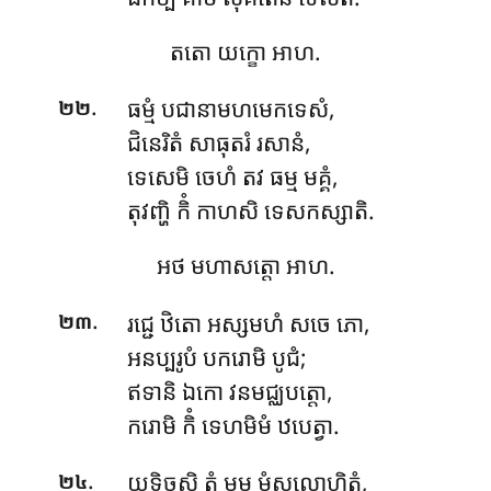
តតោ យក្ខោ អាហ.
.
ធម្មំ បជានាមហមេកទេសំ,
២២
ជិនេរិតំ សាធុតរំ រសានំ,
ទេសេមិ ចេហំ តវ ធម្ម មគ្គំ,
តុវញ្ហិ កិំ កាហសិ ទេសកស្សាតិ.
អថ មហាសត្តោ អាហ.
.
រជ្ជេ ឋិតោ អស្សមហំ សចេ ភោ,
២៣
អនប្បរូបំ បករោមិ បូជំ;
ឥទានិ ឯកោ វនមជ្ឈបត្តោ,
ករោមិ កិំ ទេហមិមំ ឋបេត្វា.
.
យទិច្ឆសិ ត្វំ មម មំសលោហិតំ,
២៤