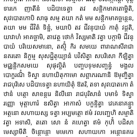
ទារកេ ញាតីនំ បដិបាទេត្វា តវ សន្តិកមាគតោម្ហិតិ,
សុវបោតកោបិ សាធុ សម្ម តយា កតំ មម សន្តិកមាគច្ឆន្តេន,
តយា មម ជីវិតំ ទិន្នំ, មយាបិ តវ ជីវនុបាយំ កាតុំ វដ្ដតិ,
យាវាហំ អាគច្ឆាមិ, តាវេត្ថ ថោកំ វិស្សមាតិ វត្វា បក្កាមិ ជីវនុ
បាយំ បរិយេសមានោ,
តស្មិំ កិរ សមយេ ពារាណសីរាជា
នគរតោ និក្ខម្ម សុសជ្ជិតុយ្យានំ បវិសិត្វា សបរិសោ កីឡិត្វា
មជ្ឈន្តិកសមយេ សុផុល្លិតំ បញ្ចបទុមសញ្ឆន្វំ មង្គល
បោក្ខរណិំ ទិស្វា នហាយិតុកាមោ សព្ពាភរណានិ ឱមុញ្ចិត្វា
រាជបុរិសេ បដិបាទេត្វា នហាយិតុំ ឱតរិ, តទា សុវបោតកោ តំ
ឋានំ បត្តោ សាខន្តរេ និលីនោ រាជបុរិសានំ បមាទំ ទិស្វា
រញ្ញោ មុត្តាហារំ ឌសិត្វា អាកាសំ បក្ខន្ទិត្វា វេគេនាគន្ត្វា
អត្តនោ សហាយស្ស ទត្វា អប្បមត្តោ ឥមំ វលញ្ជេហិ សម្មាតិ
វត្វា អទាសិ, តតោ សោ នំ គហេត្វា ឥមំ កុហិំ បដិសា
មេស្សាមីតិ ចិន្តោន្តោ មមេកោ សហាយកោ អន្តោនគរេ