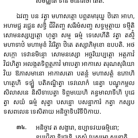
សមិជ្ឈតេ ទានិ មនោរថោ តេតិ.
ឯវញ្ច បន វត្វា មហាសត្តោ បព្ពតមារុយ្ហ ឋិតោ អាហ,
អហមជ្ជ រជ្ជេន សទ្ធិំ ជីវិតញ្ច សរីរមំសញ្ច សទ្ធម្មត្ថាយ ទម្មីតិ
សោមនស្សប្បត្តោ ហុត្វា សម្ម ធម្មំ ទេសេហីតិ វត្វា តស្មិំ
មហាទាឋំ មហាមុខំ វិវរិត្វា ឋិតេ តស្សាភិមុខោ ឧបបតិ. អថ
សក្កោ ទេវានមិន្ទោ សោមនស្សោ អច្ឆរិយប្បត្តោ អត្តភាវំ
វិជហិត្វា អលង្កតទិព្ពត្តភាវំ មាបេត្វា អាកាសេ
តរុណសុរិយោ
វិយ ឱភាសមានោ អាកាសតោ បតន្តំ មហាសត្តំ ឧភោហិ
ហត្ថេហិ ទឡ្ហំ បតិគណ្ហិត្វា ទេវលោកំ នេត្វា បណ្ឌុកម្ពល
សិលាសនេ និសីទាបេត្វា ទិព្ពមយេហិ គន្ធមាលាទីហិ បូជេ
ត្វា សយំ ធម្មំ សុត្វា បសន្នោ បសន្នាការំ កត្វា កស្សប
ទសពលេន ទេសិតាយ អនិច្ចាទិបរិទីបិកាយ.
.
អនិច្ចាវ ត សង្ខារា, ឧប្បាទវយធម្មិនោ;
៣៤
ឧប្បជ្ជិត្វា និរុជ្ឈន្តិ, តេសំ វូបសមោ សុខោតិ.