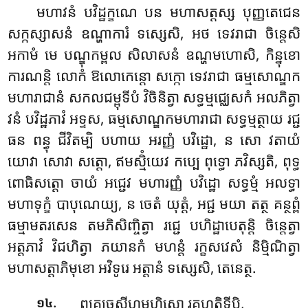
មហាវនំ បវិដ្ឋក្ខណេ បន មហាសត្តស្ស បុញ្ញតេជេន
សក្កស្សាសនំ ឧណ្ហាការំ ទស្សេសិ, អថ ទេវរាជា ចិន្តេសិ
អកាមំ មេ បណ្ឌុកម្ពល សិលាសនំ ឧណ្ហមហោសិ, កិន្នុខោ
ការណន្តិ លោកំ ឱលោកេន្តោ សក្កោ ទេវរាជា ធម្មសោណ្ឌក
មហារាជានំ សកលជម្ពុទីបំ វិចិនិត្វា សទ្ធម្មជ្ឈេសកំ អលភិត្វា
វនំ បវិដ្ឋភាវំ អទ្ទស, ធម្មសោណ្ឌកមហារាជា សទ្ធម្មត្ថាយ រជ្ជ
ធន ពន្ធុ ជីវិតម្បិ បហាយ អរញ្ញំ បវិដ្ឋោ, ន សោ វតាយំ
យោវា សោវា សត្តោ, ឥមស្មិំយេវ កប្បេ ពុទ្ធោ ភវិស្សតិ, ពុទ្ធ
ពោធិសត្តោ ចាយំ អជ្ជេវ មហារញ្ញំ បវិដ្ឋោ សទ្ធម្មំ អលទ្ធា
មហាទុក្ខំ បាបុណេយ្យ, ន ចេតំ យុត្តំ, អជ្ជ មយា តត្ថ គន្ថព្ពំ
ធម្មាមតរសេន តមភិសិញ្ចិត្វា រជ្ជេ បហិដ្ឋាបេតុន្តិ ចិន្តេត្វា
អត្តភាវំ វិជហិត្វា ភយានកំ មហន្តំ រក្ខសវេសំ និម្មិណិត្វា
មហាសត្តាភិមុខោ អវិទូរេ អត្តានំ ទស្សេសិ, តេនេត្ថ.
.
ព្យគ្ឃច្ឆសីហមហិសោ
រគហត្ថិទីបិ,
១៤