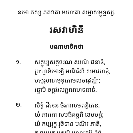
នមោ តស្ស ភគវតោ អរហតោ សម្មាសម្ពុទ្ធស្ស.
រសវាហិនី
បណាមាទិកថា
.
សត្ថុប្បសត្ថចរណំ
សរណំ ជនានំ,
១
ព្រហ្មាទិមោឡិ មណិរំសិ សមាវហន្តំ,
បង្កេរុហាភមុទុកោមលចារុវណ្ណំ;
វន្ទាមិ ចក្កវរលក្ខណមាទធានំ.
.
សិទ្ធំ ជិនេន ចិរកាលមតន្ទិតេន,
២
យំ ភាវកោ សមធិគច្ឆតិ ខេមមគ្គំ;
យំ កប្បរុក្ខ រុចិទាន មណិវ ភាតិ,
តំ ធម្មមគ្គ មសមំ បណមាមិ និច្ចំ.