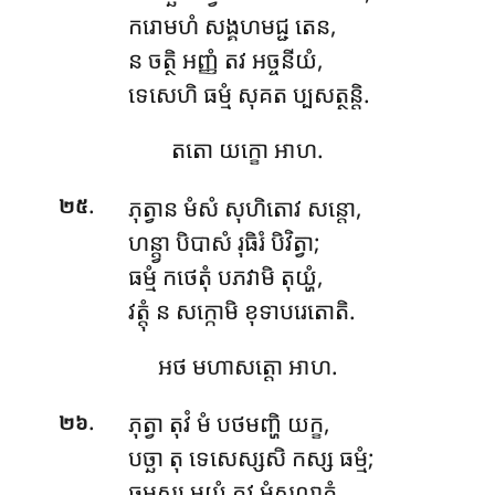
ករោមហំ សង្គហមជ្ជ តេន,
ន ចត្ថិ អញ្ញំ តវ អច្ចនីយំ,
ទេសេហិ ធម្មំ សុគត ប្បសត្ថន្តិ.
តតោ
យក្ខោ អាហ.
.
ភុត្វាន មំសំ សុហិតោវ សន្តោ,
២៥
ហន្ត្វា បិបាសំ រុធិរំ បិវិត្វា;
ធម្មំ កថេតុំ បភវាមិ តុយ្ហំ,
វត្តុំ ន សក្កោមិ ខុទាបរេតោតិ.
អថ មហាសត្តោ អាហ.
.
ភុត្វា តុវំ មំ បថមញ្ហិ យក្ខ,
២៦
បច្ឆា តុ ទេសេស្សសិ កស្ស ធម្មំ;
ធម្មស្ស មយ្ហំ តវ មំសលាភំ,