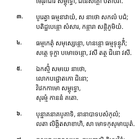
មេរុរាជាវ សម្ពុទ្ធោ, ជនេសគ្គោ បតាបវា.
.
បូរេត្វា ធម្មនាវាយំ, ស នាថោ សកលំ បជំ;
៣
បតិដ្ឋបេន្តោ សំសារ, កន្តារា សន្តិភូមិយំ.
.
ធម្មកេតុំ
សមុស្សេន្តោ, ហនន្តោ ធម្មទុន្ទុភិំ;
៤
សត្តេ ទុក្ខា បមោចេន្តោ, វសី តត្ថ ជិនោ វសី.
.
ឯកស្មិំ សមយេ នាថោ,
៥
លោកបជ្ជោតកោ ជិនោ;
វិវេកកាមោ សម្ពុទ្ធោ,
សុរម្មំ កាននំ គតោ.
.
បុន្នាគនាគបូគាទិ, នានាបាទបសំកុលំ;
៦
លតា លិង្គិតសាខាហិ, សា មោទកុសុមាយុតំ.
.