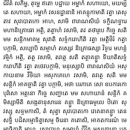
ជីវិតំ លភិម្ហ, តុម្ហេ ឥតោ បដ្ឋាយ អម្ហាកំ សហាយោ, មយម្បិ
តេ សហាយា, អម្ហាកំ វសនដ្ឋានានិ អាគន្តុកាមាតិ វត្វា តេសុ
តាវ សុវបោតកោ អាហ, សាមិ ពារាណសិយំ ទក្ខិណទ្វារេ
មហានិគ្រោធោ អត្ថិ, តត្ថាហំ វសាមិ, តវ តថារូបេ កិច្ចេ សតិ
មម សន្តិកមាគម្ម សុវាតិ សទ្ទំករោហីតិ វត្វា មេត្តិថិរំ កត្វា
បក្កាមិ, សប្បោបិ សម្មាហំ តស្សេវ និគ្រោធស្សា វិទូរេ មហន្តំ
វម្មិកំ អត្ថិ, តត្ថ វសាមិ, តវត្ថេ សតិ តត្ថាគន្ត្វា ទីឃាតិសទ្ទំ
ករោហីតិ វត្វា តថេវបក្កាមិ, មនុស្សោបិ ពារាណសិយំ អសុ
កាយនាម វីថិយា អសុកគេហេ វសាមិ, តវត្ថេ សតិ មម
សន្តិកំ អាគច្ឆាតិ វត្វា បក្កាមិ, អថា បរភាគេ សោ ឧបការកោ
បុរិសោ អត្តនោ កិច្ចេ សញ្ជាតេ មម សហាយានំ សន្តិកំ គ
មិស្សាមីតិ សង្កេតានុសារេន គន្ត្វា និគ្រោធមូលេ ឋិតោ សុ
វស្ស សទ្ទមកាសិ, តំ សុត្វា សុវបោតកោ វេគេនាគន្ត្វា តេន
សទ្ធិំ បដិសម្មោទិត្វាសម្ម ចិរេនា គតោសិ, អាគតការណំ មេ
អាចិក្ខាតិ អាហ. សោបាហ សម្មាហំ ជីវិតុ មសក្កោន្តោ បុត្ត