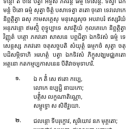
ទន្តោ តំ ឋានំ បត្វា អទ្ទស ភគវន្តំ ធម្មំ ទេសេន្តំ. ទិស្វា ឯក
មន្តំ ឋិតោ ធម្មំ សុត្វា ចិត្តំ បសាទេត្វា តតោ ចុតោ ទេវលោកេ
និព្ពត្តិត្វា ឆសុ កាមសគ្គេសុ មនុស្សេសុច អបរាបរំ ឥស្សរិយំ
អនុភវន្តោ ឥមស្មិំ ពុទ្ធុប្បាទេ សាវត្ថិយំ កុលគេហេ និព្ពត្តិត្វា
វិញ្ញុតំ បត្តោ ភគវតោ សាសនេ បព្ពជិត្វា ឯកទិវសំ ធម្មំ ទេ
សេន្តស្ស ភគវតោ ចតុសច្ចបតិ សំយុត្តំ ធម្មកថំ សុត្វា ចតុ
បដិសម្ភិទាហិ អរហត្តំ បត្វា ឯកទិវសំ ភិក្ខុសង្ឃមជ្ឈគតោ
អត្តនោ កតកម្មប្បកាសនេន បីតិវាចមុទាហរិ.
.
ឯ ក តិំ សេ ឥតោ កប្បេ,
១
លោកេ ឧប្បជ្ជិ នាយកោ;
បត្តិំស លក្ខណាតិណ្ណោ,
សម្ពុទ្ធោ ស សិខីវ្ហយោ.
.
ជលន្តោ ទីបរុក្ខោវ, សូរិយោវ នភ មុគ្គតោ;
២