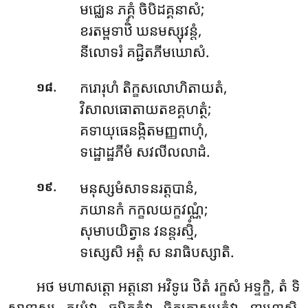
មជ្ឈេន ភគ្គំ ចិបិដគ្គនាសំ;
ខរតម្ពទាឋិំ ឃនមស្សុវន្តំ,
នីលោទរំ គជ្ជិតភីមឃោសំ.
.
ករោរុហំ តិក្ខសលោហិតាយតំ,
១៨
វិសាលធោតាយតខគ្គហត្ថំ;
គទាយុធេនង្កិតមញ្ញពាហុំ,
ទដ្ឋោដ្ឋភីមំ សវលីលលាដំ.
.
មនុស្សមំសាទនរត្តបានំ,
១៩
ភយានកំ កក្ខលយក្ខវណ្ណំ;
សុមាបយិត្វាន វនន្តរស្មិំ,
ទស្សេសិ អត្តំ ស នរាធិបស្សាតិ.
អថ មហាសត្តោ អត្តនោ អវិទូរេ ឋិតំ រក្ខសំ អទ្ទក្ខិ, តំ ទិ
ស្វានាស្ស ភយំវា ឆម្ភិតត្តំវា ចិត្ថុត្រាសមត្តំវា នាហោសិ,