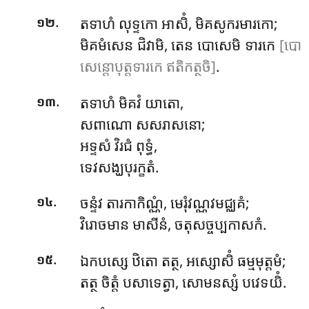
.
តទាហំ លុទ្ទកោ អាសិំ, មិគសូករមារកោ;
១២
មិគមំសេន ជិវាមិ, តេន បោសេមិ ទារកេ
[បោ
សេន្តោបុត្តទារកេ ឥតិកត្ថចិ]
.
.
តទាហំ
មិគវំ យាតោ,
១៣
សពាណោ សសរាសនោ;
អទ្ទសំ វិរជំ ពុទ្ធំ,
ទេវសង្ឃបុរក្ខតំ.
.
ចន្ទំវ តារកាកិណ្ណំ, មេរុំវណ្ណវមជ្ឈគំ;
១៤
វិរោចមាន មាសីនំ, ចតុសច្ចប្បកាសកំ.
.
ឯកបស្សេ ឋិតោ តត្ថ, អស្សោសិំ ធម្មមុត្តមំ;
១៥
តត្ថ ចិត្តំ បសាទេត្វា, សោមនស្សំ បវេទយិំ.