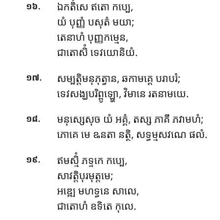
.
ឯកតិំសេ ឥតោ កប្បេ,
១៦
យំ បុញ្ញំ បសុតំ មយា;
តេនាហំ បុញ្ញកម្មេន,
ជាតោសិំ ទេវយោនិយំ.
.
សម្បត្តិមនុភុត្វាន, ឆកាមគ្គេ បរាបរំ;
១៧
ទេវសង្ឃបរិព្ពូឡ្ហោ, វិមានេ រតនាមយេ.
.
មនុស្សេសុច យំ អគ្គំ, តស្ស ភាគី ភវាមហំ;
១៨
ភោគេ មេ ឩនតា នត្ថិ, សទ្ធម្មសវណេ ផលំ.
.
ឥមស្មិំ ភទ្ទកេ កប្បេ,
១៩
សាវត្តិបុរមុត្តមេ;
អឌ្ឍេ មហទ្ធនេ សាលេ,
ជាតោហំ ឧទិតេ កុលេ.