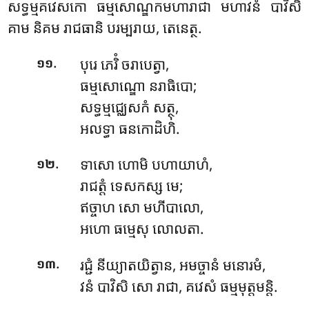
សទ្ធម្មគវេសកោ ធម្មសោណ្ឌកមហារាជា មហាវនំ បាវិសិ
គាម និគម រាជធានិ បរម្បរាយ, តេនេត្ថ.
.
បុរេ ភេរិំ ចរាបេត្វា,
១១
ធម្មសោណ្ឌោ នរាធិបោ;
សទ្ធម្មជ្ឈេសកំ សត្ថុ,
អលទ្ធា ធនកោដិហិ.
.
ទាសោ ហោមិ បហាយាហំ,
១២
រាជត្តំ ទេសកស្ស មេ;
ឥច្ចាហ សោ មហីបាលោ,
អហោ ធម្មេសុ លោលតា.
.
រជ្ជំ នីយ្យាតយិត្វាន, អមច្ចានំ មនោរមំ,
១៣
វនំ បាវិសិ សោ រាជា, គវេសំ ធម្មមុត្តមន្តិ.