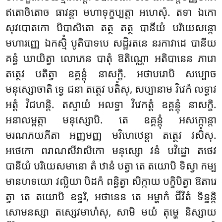
ឥតោចិតោច ធាវន្តា មហាទុក្ខប្បត្តា អហេសុំ. តទា ឯកោ
សុវបោតកោ បិបាសិតោ តត្ថ តត្ថ បានីយំ បរិយេសន្តោ
មហារញ្ញេ ឯកស្មិំ បូតិបាទបេ សដ្ឋិរតនេ នរកាវាដេ បានីយ
គន្ធំ ឃាយិត្វា លោភេន បាតុំ ឱតិណ្ណោ អតិបានេន ភារោ
តត្ថេវ បតិត្វា ឧគ្គន្តុំ នាសក្ខិ. អថាបរោបិ សប្បោច
មនុស្សោចាតិ ទ្វេ ជនា តត្ថេវ បតិំសុ, សប្បានាម វិវេកំ លទ្ធាវ
អត្តំ វិជហន្តិ. តស្មាយំ អលទ្ធា
វិវេកត្តំ ឧគ្គន្តុំ នាសក្ខិ.
អនាលម្ពត្តា មនុស្សោបិ. តេ ឧគ្គន្តុំ អសក្កោន្តា
មរណភយភីតា អញ្ញមញ្ញ មវិហេឋេន្តា តត្ថេវ វសិំសុ.
អថេកោ ពរាណសីវាសិកោ មនុស្សោ វនំ បវិដ្ឋោ តថេវ
បានីយំ បរិយេសមានោ តំ ឋានំ បត្វា តេ តយោបិ ទិស្វា កម្ប
មានហទយោ វល្លិយា បិដកំ ពន្ធិត្វា សិក្កាយ បក្ខិបិត្វា ឱតារេ
ត្វា តេ តយោបិ ឧទ្ធរិ, អថានេន តេ អម្ហាកំ ជីវិតំ ទិន្នន្តិ
សោមនស្សា តស្សេវមាហំសុ, សាមិ មយំ តុម្ហេ និស្សាយ