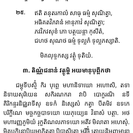
.
ឥតិ តនុតរកាលំ សាធុ ធម្មំ សុណិត្វា,
២៥
អធិគតវិភវានំ អានុភាវំ សុណិត្វា;
ភវវិភវសុខំ ភោ បត្ថយន្តា កុសីតំ,
ជហថ សុណថ ធម្មំ ទុល្លភំ ទុល្លភស្សាតិ.
មិគលុទ្ទកស្ស វត្ថុំ ទុតិយំ.
៣. តិណ្ណំជនានំ វត្ថុម្ហិ អយមានុបុព្ពីកថា
ជម្ពុទីបស្មិំ កិរ បុព្ពេ មហានិទាឃោ អហោសិ, តទា
និទាឃសុរិយេន សកិរណករា វាបិ បោក្ខរណិ នទី
គិរិកន្ទរនិជ្ឈរាទីសុ ឧទកំ និស្សេសំ កត្វា បីតមិវ ឧទកេ
បរិក្ខីណេ មច្ឆកច្ឆបាទយោ យេភុយ្យេន វិនាសំ បត្តា. អថ
មហារញ្ញភូមិយំ រុក្ខតិណលភាទយោ អតីវ មិលាតា អហេសុំ.
មិគបក្ខិនោបិឃម្មាភិតត្តា បិបាសិតោ មរីចិំ តោយន្តិមញ្ញមានា