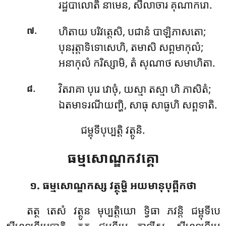
រដ្ឋបាលោតិ នាមេន, សីលាចារ គុណាករោ.
.
ហិតាយ បរិវត្តេសិ, បជានំ បាឡិភាសតោ;
៧
បុនរុត្តាទិទោសេហិ, តមាសិ សព្ពមាកុលំ;
អនាកុលំ ករិស្សាមិ, តំ សុណាថ សមាហិតា.
.
វិតរាគា បុរេ វោចុំ, យស្មា តស្មា ហិ ភាសិតំ;
៨
ឯតមាទរណីយញ្ហិ, សាធុ សាធូហិ សព្ពទាតិ.
ជម្ពុទីបុប្បត្តិ វត្ថូនិ.
ធម្មសោណ្ឌកវគ្គោ
១. ធម្មសោណ្ឌកស្ស វត្ថុម្ហិ អយមានុបុព្ពីកថា
តត្ថ តេសំ វត្ថូន មុប្បត្តិយោ ទ្វិធា ភវន្តិ ជម្ពុទីបេ
សីហឡទីបេចាតិ, តត្ថ ជម្ពុទីបេ តាឡីស, សីហឡទីបេ