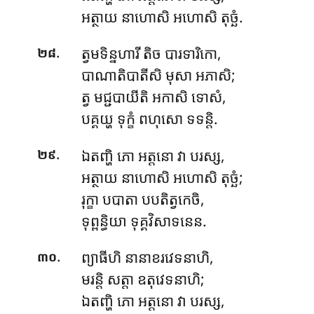
អត្ថាយ នាហោសិ អហោសិ តុច្ឆំ.
.
ត្វមទិន្នហារី តិច បារទារិកោ,
២៨
បាណាតិបាតីសិ មុសា អភាសិ;
ត្វ មជ្ជបាយីតិ អកាសិ ទោសំ,
បគ្គយ្ហ ទុក្ខំ ពហុសោ ទទន្តិ.
.
ឯតញ្ហិ
ភោ អត្តនោ វា បរស្ស,
២៩
អត្ថាយ នាហោសិ អហោសិ តុច្ឆំ;
រុក្ខា បបាតា បបតិត្វកេចិ,
ទុព្ពន្ធិយា ទុគ្គវិសាទនេន.
.
ព្យាធីហិ នានាខរវេទនាហិ,
៣០
មរន្តិ សត្តា ឧតុវេទនាហិ;
ឯតញ្ហិ ភោ អត្តនោ វា បរស្ស,