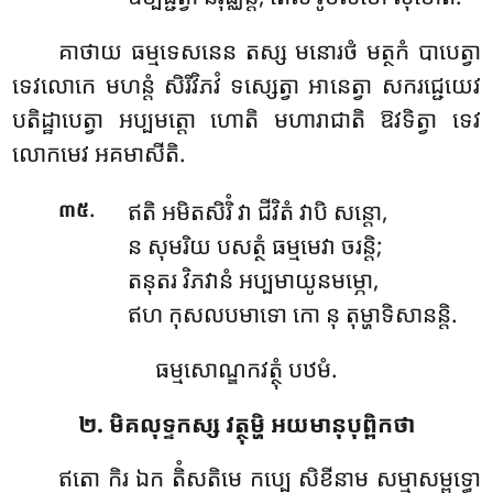
គាថាយ ធម្មទេសនេន តស្ស មនោរថំ មត្ថកំ បាបេត្វា
ទេវលោកេ មហន្តំ សិរិវិភវំ ទស្សេត្វា អានេត្វា សករជ្ជេយេវ
បតិដ្ឋាបេត្វា អប្បមត្តោ ហោតិ មហារាជាតិ ឱវទិត្វា ទេវ
លោកមេវ អគមាសីតិ.
.
ឥតិ អមិតសិរិំ វា ជីវិតំ វាបិ សន្តោ,
៣៥
ន សុមរិយ បសត្ថំ ធម្មមេវា ចរន្តិ;
តនុតរ វិភវានំ អប្បមាយូនមម្ភោ,
ឥហ កុសលបមាទោ កោ នុ តុម្ហាទិសានន្តិ.
ធម្មសោណ្ឌកវត្ថុំ បឋមំ.
២. មិគលុទ្ទកស្ស វត្ថុម្ហិ អយមានុបុព្ពិកថា
ឥតោ កិរ ឯក តិំសតិមេ កប្បេ សិខីនាម សម្មាសម្ពុទ្ធោ