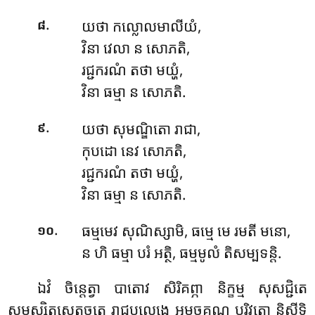
.
យថា កល្លោលមាលីយំ,
៨
វិនា វេលា ន សោភតិ,
រជ្ជករណំ តថា មយ្ហំ,
វិនា ធម្មា ន សោភតិ.
.
យថា សុមណ្ឌិតោ រាជា,
៩
កុបដោ នេវ សោភតិ,
រជ្ជករណំ តថា មយ្ហំ,
វិនា ធម្មា ន សោភតិ.
.
ធម្មមេវ សុណិស្សាមិ, ធម្មេ មេ រមតី មនោ,
១០
ន ហិ ធម្មា បរំ អត្ថិ, ធម្មមូលំ តិសម្បទន្តិ.
ឯវំ ចិន្តេត្វា បាតោវ សិរិគព្ភា និក្ខម្ម សុសជ្ជិតេ
សមុស្សិតសេតច្ឆត្តេ រាជបល្លេង្កេ អមច្ចគណ បរិវុតោ និសីទិ