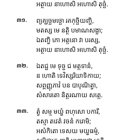
អត្ថាយ នាហោសិ អហោសិ តុច្ឆំ.
.
ព្យគ្ឃច្ឆមច្ឆោ រគកុច្ឆិយញ្ហិ,
៣១
មតស្ស មេ នត្ថិ បមាណសង្ខា;
ឯតញ្ហិ ភោ អត្តនោ វា បរស្ស,
អត្ថាយ នាហោសិ អហោសិ តុច្ឆំ.
.
ឯតជ្ជ មេ ទុច្ច ជ មត្តទានំ,
៣២
ន ហោតិ ទេវិស្សរិយាទិកាយ;
សព្ពញ្ញុភាវំ បន បាបុណិត្វា,
សំសារតោ និត្តរណាយ សត្តេ.
.
ត្វំ សម្ម មយ្ហំ ពហុសោ បការី,
៣៣
តស្មា តវេតំ វចនំ ករោមិ;
អសំកិតោ ទេសយ មយ្ហធម្មំ,