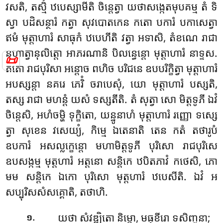
វសតិ, តស្មិំ ឋបេស្សាមីតិ ចិន្តេត្វា យថាសង្កេតមុបគម្ម តំ ទិ
ស្វា បដិសន្ថារំ កត្វា សុវបោតកេន កតោ បការំ បកាសេត្វា
ឥមំ មុត្តាហារំ សាធុកំ ឋបេហីតិ វត្វា អទាសិ, តំខណេ រាជា
នហាត្វានុលិត្តោ អាភរណានិ បិលន្ធេន្តោ មុត្តាហារំ នាទ្ទស.
📜
តតោ រាជបុរិសា អន្តោច ពហិច បរិជនេ ឧបបរិក្ខិត្វា មុត្តាហារំ
អបស្សន្តា នគរេ ភេរិំ ចរាបេសុំ, យោ មុត្តាហារំ បស្សតិ,
តស្ស រាជា មហន្តំ យសំ ទស្សតីតិ. តំ សុត្វា សោ មិត្តទូភី ឯវំ
ចិន្តេសិ, អហំចម្ហិ ទុក្ខិតោ, យន្នូនាហំ មុត្តាហារំ រញ្ញោ ទស្សេ
ត្វា សុខេន វសេយ្យំ, កិម្មេ ឯតេនាតិ តេន កតំ តថារូបំ
ឧបការំ អសល្លក្ខេន្តោ មហាមិត្តទូភី បុរិសោ រាជបុរិសេ
ឧបសង្កម្ម មុត្តហារំ អត្តនោ សន្តិកេ ឋបិតភាវំ កថេសិ, ភោ
មម សន្តិកេ ឯកោ បុរិសោ មុត្តហារំ ឋបេសីតិ. ឯវំ អ
សប្បុរិសសំសគ្គោតិ, តថាហិ.
.
យថា សំវឌ្ឍិតោ និម្ពោ, មធុខីរោ ទសិញ្ចនា;
១