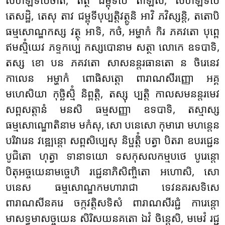
តេសដ្ឋិ, តេសុ តាវ ជម្ពុទីបុប្បត្តិវត្ថូនិ អាវិ ភវិស្សន្តិ, តតោបិ
ធម្មសោណ្ឌកស្ស វត្ថុ អាទិ, កថំ, អម្ហាកំ កិរ ភគវតោ បុព្ពេ
ឥមស្មិំយេវ ភទ្ទកប្បេ កស្សបោនាម សត្ថា លោកេ ឧទបាទិ,
តស្ស ខោ បន ភគវតោ សាសនន្តរធានតោ ន ចិរេនេវ
កាលេន អម្ហាកំ ពោធិសត្តោ ពារាណសីរញ្ញោ អគ្គ
មហេសិយា កុច្ឆិស្មិំ និព្ពត្តិ, តស្សុ ប្បត្តិ កាលសមនន្តរមេវ
សព្ពសត្តានំ មនសិ ធម្មសញ្ញា ឧទបាទិ, តស្មាស្ស
ធម្មសោណ្ឌោតិនាម មកំសុ, សោ បនេសោ កុមារោ មហន្តេន
បរិវារេន វឌ្ឍេន្តោ សព្ពសិប្បេសុ និប្ផត្តិំ បត្វា បិតរា ឧបរជ្ជេន
បូជិតោ ហុត្វា ទានាទយោ ទសកុសលកម្មបថេ បូរេន្តោ
បិតុអច្ចយេនាមច្ចេហិ
រជ្ជេនាភិសិញ្ចិតោ អហោសិ, សោ
បនេស ធម្មសោណ្ឌកមហារាជា ទេវនគរសទិសេ
ពារាណសីនគរេ ចក្កវត្តិសទិសំ ពារាណសីរជ្ជំ ការេន្តោ
មាសទ្ធមាសច្ចយេន សិរិសយនគតោ ឯវំ ចិន្តេសិ, មមេវំ រជ្ជ