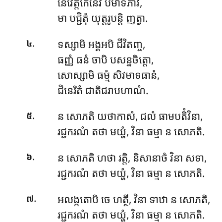
នេវេត្តកេនេវ បមាទភាវ,
មា បជ្ជិតុំ យុត្តរូបន្តិ ញត្វា.
.
ទស្សាមិ អង្គអបិ ជីវិតញ្ច,
៤
ធញ្ញំ ធនំ ចាបិ បសន្នចិត្តោ,
សោស្សាមិ ធម្មំ សិវមាទធានំ,
ជិនេរិតំ ជាតិជរាបហាណំ.
.
ន សោភតិ យថាកាសំ, ជលំ ធាមបតិំវិនា,
៥
រជ្ជករណំ តថា មយ្ហំ, វិនា ធម្មា ន សោភតិ.
.
ន សោភតិ ហថា រត្តិ, និសានាថំ វិនា សទា,
៦
រជ្ជករណំ តថា មយ្ហំ, វិនា ធម្មា ន សោភតិ.
.
អលង្កតោបិ
ចេ ហត្ថី, វិនា ទាឋា ន សោភតិ,
៧
រជ្ជករណំ តថា មយ្ហំ, វិនា ធម្មា ន សោភតិ.