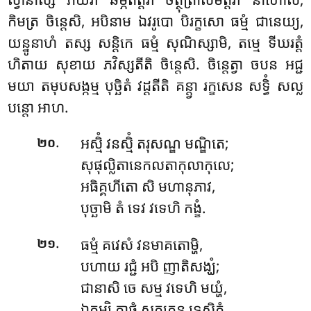
កិមត្រ ចិន្តេសិ, អបិនាម ឯវរូបោ បិរក្ខសោ ធម្មំ
ជានេយ្យ,
យន្នូនាហំ តស្ស សន្តិកេ ធម្មំ សុណិស្សាមិ, តម្មេ ទីឃរត្តំ
ហិតាយ សុខាយ ភវិស្សតីតិ ចិន្តេសិ. ចិន្តេត្វា ចបន អជ្ជ
មយា តមុបសង្កម្ម បុច្ឆិតំ វដ្ដតីតិ គន្ត្វា រក្ខសេន សទ្ធិំ សល្ល
បន្តោ អាហ.
.
អស្មិំ វនស្មិំ តរុសណ្ឌ មណ្ឌិតេ;
២០
សុផុល្លិតានេកលតាកុលាកុលេ;
អធិគ្គហីតោ សិ មហានុភាវ,
បុច្ឆាមិ តំ ទេវ វទេហិ កង្ខំ.
.
ធម្មំ គវេសំ វនមាគតោម្ហិ,
២១
បហាយ រជ្ជំ អបិ ញាតិសង្ឃំ;
ជានាសិ ចេ សម្ម វទេហិ មយ្ហំ,
ឯកម្បិ គាថំ សុគតេន ទេសិតំ.