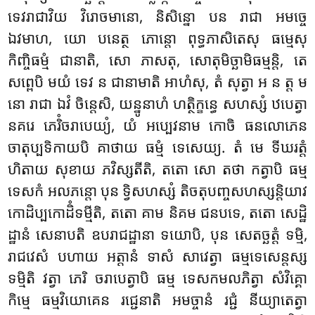
ទេវរាជាវិយ វិរោចមានោ, និសិន្នោ បន រាជា អមច្ចេ
ឯវមាហ, យោ បនេត្ថ ភោន្តោ ពុទ្ធភាសិតេសុ ធម្មេសុ
កិញ្ចិធម្មំ ជានាតិ, សោ ភាសតុ, សោតុមិច្ឆាមិធម្មន្តិ, តេ
សព្ពេបិ មយំ ទេវ ន ជានាមាតិ អាហំសុ, តំ សុត្វា អ ន ត្ត ម
នោ រាជា ឯវំ ចិន្តេសិ, យន្នូនាហំ ហត្ថិក្ខន្ធេ សហស្សំ ឋបេត្វា
នគរេ ភេរិំចរាបេយ្យំ, យំ អប្បេវនាម កោចិ ធនលោភេន
ចាតុប្បទិកាយបិ គាថាយ ធម្មំ ទេសេយ្យ. តំ មេ ទីឃរត្តំ
ហិតាយ សុខាយ ភវិស្សតីតិ, តតោ សោ តថា កត្វាបិ ធម្ម
ទេសកំ អលភន្តោ បុន ទ្វិសហស្សំ តិចតុបញ្ចសហស្សន្តិយាវ
កោដិប្បកោដិំទម្មីតិ, តតោ គាម និគម ជនបទេ, តតោ សេដ្ឋិ
ដ្ឋានំ សេនាបតិ ឧបរាជដ្ឋានា ទយោបិ, បុន សេតច្ឆត្តំ ទម្មិ,
រាជវេសំ បហាយ អត្តានំ ទាសំ សាវេត្វា ធម្មទេសេន្តស្ស
ទម្មិតិ វត្វា ភេរិ ចរាបេត្វាបិ ធម្ម ទេសកមលភិត្វា សំវិគ្គោ
កិម្មេ ធម្មវិយោគេន រជ្ជេនាតិ អមច្ចានំ រជ្ជំ នីយ្យាតេត្វា