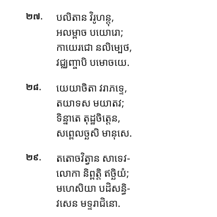
.
បលិតាន វិរូហន្តុ,
២៧
អលម្ពាច បយោរោ;
កាយេរជោ នលិម្បេថ,
វជ្ឈញ្ចាបិ បមោចយេ.
.
យេយាចិតា
វរាភទ្ទេ,
២៨
តយាទស មយាតវ;
ទិន្នាតេ តុដ្ឋចិត្តេន,
សព្ពេលច្ឆសិ មានុសេ.
.
តតោចវិត្វាន សាទេវ-
២៩
លោកា និព្ពត្តិ ឥច្ឆិយំ;
មហេសិយា បដិសន្ធិ-
វសេន មទ្ទរាជិនោ.