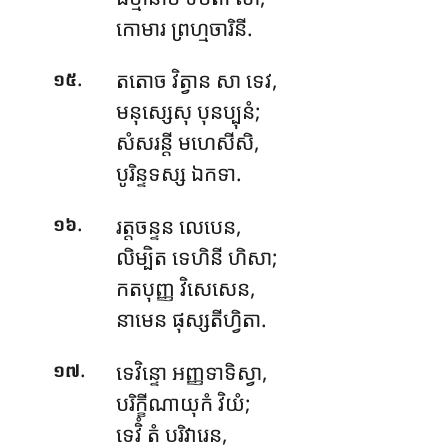
កោមារ ព្រហ្មចារិនី.
.
តតោច វិត្វាន សា ទេវ,
១៥
មនុស្សេសុ បុនប្បុនំ;
សំសរន្តី មហេសីសិ,
បូរិន្ទទស្ស ឯកទា.
.
រត្តចន្ទន
លេបេន,
១៦
លិម្បិត ទេហិនី ហិសា;
កតបុញ្ញ វិសេសេន,
នាមេន ផុស្សតីហ្វិតា.
.
ទេវិន្ទោ អញ្ញទាទិស្វា,
១៧
បរិក្ខីណាយុកំ វិយំ;
ទេវិំ តំ បរិវារេន,