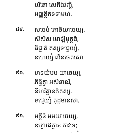
បរិតោ សេតិឯវញ្ហិ,
អជ្ឈត្តិកំទទាមហំ.
.
សចេមំ កោចិយាចេយ្យ,
៨៩
សីសំស មោឡិមុត្តធំ;
ឆិជ្ជ តំ តស្សទជ្ជេយ្យំ,
នហេយ្យំ លីនចេតសោ.
.
ហទយំមម
យាចេយ្យ,
៩០
ភិន្ទិត្វា អសិនាឧរំ;
នីហរិត្វានតំតស្ស,
ទជ្ជេយ្យំ តុដ្ឋមានសា.
.
អក្ខីនិ មមយាចេយ្យ,
៩១
ឧប្បាដេត្វាន តាវទេ;