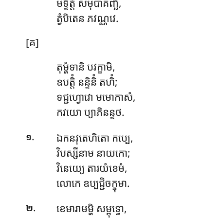
មទ្ទិត្តំ សមុបាគញ្ឆិ,
ត្វំបិតេន ភវណ្ណវេ.
[គ]
តុម្ហំទានិ បវក្ខាមិ,
ឧបត្តិំ នន្ទិនិំ តហិំ;
ទជ្ជហ្វោវោ មមោកាសំ,
កវយោ ប្យាភិនន្ទថ.
.
ឯកនវុតេហិតោ កប្បេ,
១
វិបស្សីនាម នាយកោ;
វិនេយ្យេ
តារយំខេមំ,
លោកេ ឧប្បជ្ជិចក្ខុមា.
.
ខេមារាមម្ហិ សម្ពុទ្ធោ,
២