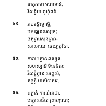
ទាតុកាមា មហាទានំ,
វិសជ្ជិយ ពុហុំធនំ.
.
រាជមន្ទិរទ្វារម្ហិ,
៤៩
វេមជ្ឈេនគរស្សច;
ចតុទ្វារេសុឆទ្ទាន-
សាលាយោ ទេយ្យបូរិតា.
.
ការាបេត្វាន
ឆស្សត-
៥០
សហស្សានិ ទិនេទិនេ;
វិសជ្ជិត្វាន សព្ពេសំ,
ឥច្ឆន្តី អាសិទាតវេ.
.
ឧត្វាតំ ការណំរាជា,
៥១
បក្កោសាវិយ ព្រាហ្មណេ;