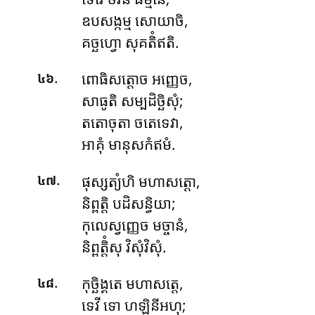
ឧបសង្កម្ម សោយាចិ,
គច្ឆហ្វោ សុគតិំឥតិ.
.
ពោធិសត្តោច អញ្ញេច,
៤៦
សាធូតិ សម្បដិច្ឆិសុំ;
តតោចុតា ចតេទេវា,
អាគុំ មានុសកំឥមំ.
.
ផុស្សត្យំហិ
មហាសត្តោ,
៤៧
និព្ពត្តិ បដិសន្ធិយា;
កុលេស្វញ្ញេច មច្ចានំ,
និព្ពត្តិំសុ វិសុំវិសុំ.
.
កុច្ឆិង្គតេ មហាសត្តេ,
៤៨
ទេវី ទោ ហឡិនីអហុ;