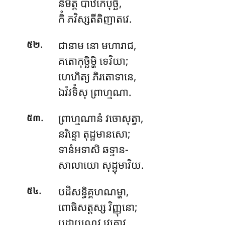
និមិត្ត បាឋកេបុច្ឆិ,
កិំ ភវិស្សតីតិញាតវេ.
.
ជានាម នោ មហារាជ,
៥២
គតោកុច្ឆិម្ហិ ទេវិយា;
ហេហិត្យ
ភិរតោទានេ,
ឯវំវទិំសុ ព្រាហ្មណា.
.
ព្រាហ្មណានំ វចោសុត្វា,
៥៣
នរិន្ទោ តុដ្ឋមានសោ;
ទានំអទាសិ ឆទ្ទាន-
សាលាយោ សុដ្ឋុមាវិយ.
.
បដិសន្ធិគ្គហណម្ហា,
៥៤
ពោធិសត្តស្ស វិញ្ញុនោ;
បដ្ឋាយណ្ណវ វេគោវ,