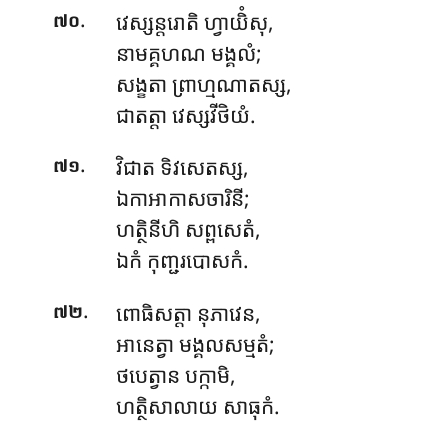
.
វេស្សន្តរោតិ
ហ្វាយិំសុ,
៧០
នាមគ្គហណ មង្គលំ;
សង្ខតា ព្រាហ្មណាតស្ស,
ជាតត្តា វេស្សវីថិយំ.
.
វិជាត ទិវសេតស្ស,
៧១
ឯកាអាកាសចារិនី;
ហត្ថិនីហិ សព្ពសេតំ,
ឯកំ កុញ្ជរបោសកំ.
.
ពោធិសត្តា នុភាវេន,
៧២
អានេត្វា មង្គលសម្មតំ;
ថបេត្វាន បក្កាមិ,
ហត្ថិសាលាយ សាធុកំ.