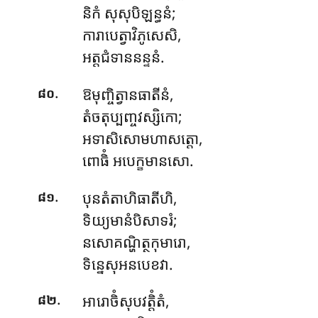
និកំ សុសុបិឡន្ធនំ;
ការាបេត្វាវិភូសេសិ,
អត្តជំទាននន្ទនំ.
.
ឱមុញ្ចិត្វានធាតីនំ
,
៨០
តំចតុប្បញ្ចវស្សិកោ;
អទាសិសោមហាសត្តោ,
ពោធិំ អបេក្ខមានសោ.
.
បុនតំតាហិធាតីហិ,
៨១
ទិយ្យមានំបិសាទរំ;
នសោគណ្ហិត្ថកុមារោ,
ទិន្នេសុអនបេខវា.
.
អារោចិំសុបវត្តិំតំ
,
៨២