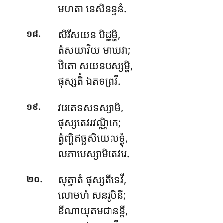
មហតា នេសិនន្ទនំ.
.
សិរីសយន បិដ្ឋម្ហិ,
១៨
តំសយាវិយ មាឃវា;
ឋិតោ
សយនបស្សម្ហិ,
ផុស្សតិំ ឯតទព្រវី.
.
វរេតេទសទស្សាមិ,
១៩
ផុស្សតេវរវណ្ណិកេ;
ត្វំញ្ហិឥច្ឆសិយេលទ្ធុំ,
លភាបេស្សាមិតេវរេ.
.
សុត្វាតំ ផុស្សតីទេវី,
២០
លោមហំ សនរូបិនី;
ខីណាយុតមជានន្តី,