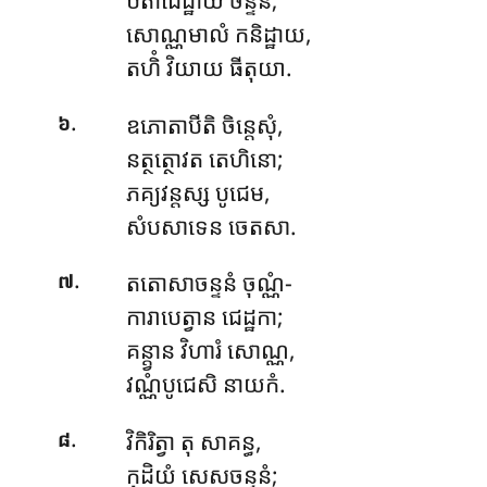
សោណ្ណមាលំ កនិដ្ឋាយ,
តហិំ វិយាយ ធីតុយា.
.
ឧភោតាបីតិ
ចិន្តេសុំ,
៦
នត្ថត្ថោវត តេហិនោ;
ភគ្យវន្តស្ស បូជេម,
សំបសាទេន ចេតសា.
.
តតោសាចន្ទនំ ចុណ្ណំ-
៧
ការាបេត្វាន ជេដ្ឋកា;
គន្ត្វាន វិហារំ សោណ្ណ,
វណ្ណំបូជេសិ នាយកំ.
.
វិកិរិត្វា តុ សាគន្ធ,
៨
កុដិយំ សេសចន្ទនំ;