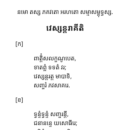
នមោ តស្ស ភគវតោ អរហតោ សម្មាសម្ពុទ្ធស្ស.
វេស្សន្តរាគីតិ
[ក]
ពាត្តិំសលក្ខណូបេត
,
ទាតព្ពំ ទទតំ វរ;
វេស្សន្តរត្ត មាបាទិ,
សញ្ចរំ ភវសាគរេ.
[ខ]
ទ្វន្ទំទ្វន្ទំ
សញ្ចរន្តី,
ជនានន្ទេ យសោធីរេ;