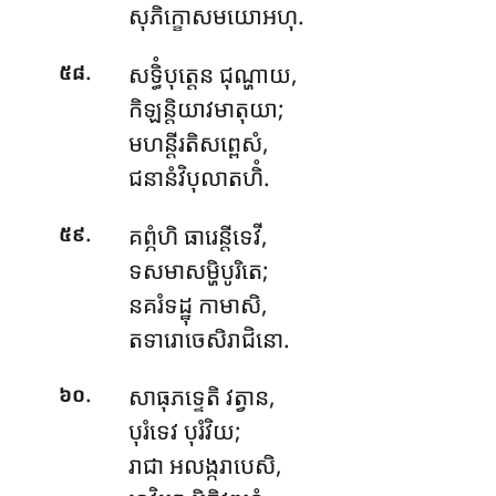
សុភិក្ខោសមយោអហុ.
.
សទ្ធិំបុត្តេន
ជុណ្ហាយ,
៥៨
កិឡន្តិយាវមាតុយា;
មហន្តីរតិសព្ពេសំ,
ជនានំវិបុលាតហិំ.
.
គព្ភំហិ ធារេន្តីទេវី,
៥៩
ទសមាសម្ហិបូរិតេ;
នគរំទដ្ឋុ កាមាសិ,
តទារោចេសិរាជិនោ.
.
សាធុភទ្ទេតិ
វត្វាន,
៦០
បុរំទេវ បុរំវិយ;
រាជា អលង្ករាបេសិ,