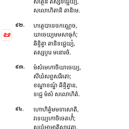
សត្ថេន តស្សទជ្ជេយ្យំ,
សលោហិតានិ តានិមេ.
.
ហត្ថេបាទេចកណ្ណេច
,
៩២
📜
យាចេយ្យមមសាធុកំ;
ឆិន្ទិត្វា តានិទជ្ជេយ្យំ,
តស្សបូរេ មនោរថំ.
.
មំសំមេកោចិយាចេយ្យ,
៩៣
សីឃំសព្ពសរីរតោ;
ខណ្ឌាខណ្ឌំ ឆិន្ទិត្វាន,
ទជ្ជេ មំសំ សលោហិតំ.
.
ហោហិត្វំមមទាសោតិ,
៩៤
វទេយ្យកោចិចេតហិំ;
សយំអាមាតិសាវេត្វា,