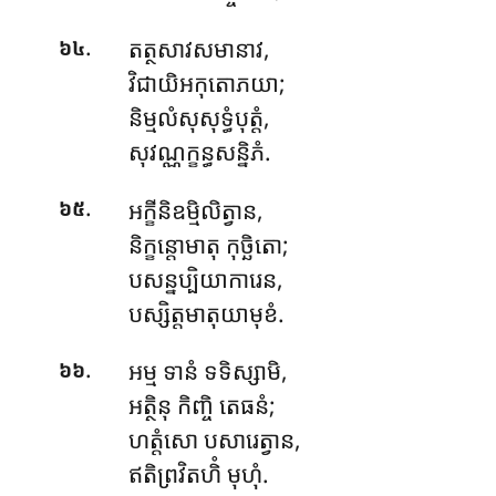
.
តត្ថសាវសមានាវ,
៦៤
វិជាយិអកុតោភយា;
និម្មលំសុសុទ្ធំបុត្តំ,
សុវណ្ណក្ខន្ធសន្និភំ.
.
អក្ខីនិឧម្មិលិត្វាន
,
៦៥
និក្ខន្តោមាតុ កុច្ឆិតោ;
បសន្នប្បិយាការេន,
បស្សិត្តមាតុយាមុខំ.
.
អម្ម ទានំ ទទិស្សាមិ,
៦៦
អត្ថិនុ កិញ្ចិ តេធនំ;
ហត្តំសោ បសារេត្វាន,
ឥតិព្រវិតហិំ មុហុំ.