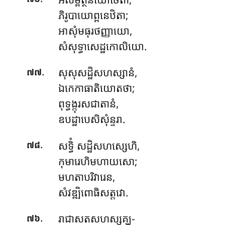
ភិរូបាយោព្ពនេឋិតា;
អាសុំមធុរថញ្ញាយោ,
សំសុទ្ធាសេដ្ឋកោលិយោ.
.
សុសុសដ្ឋិសហស្សានំ
,
៧៧
ឯកេកាធាតិយោតថា;
ពុទ្ធង្កុរសជាតានំ,
ឧបដ្ឋាបេសិសុំន្ទរា.
.
សទ្ធិំ សដ្ឋិសហស្សេហិ,
៧៨
កុមារេហិមហាយសោ;
មហតាបរិវារេន,
សំវឌ្ឍិពោធិសត្តវោ.
.
រាជាសតសហស្សគ្ឃ-
៧៦