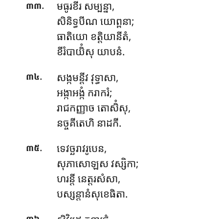
.
មធូរខីរ
សម្បន្នា,
៣៣
សិនិទ្ធបីណ យោព្ពនា;
ធាតិយោ ខត្តិយានីតំ,
ខីរំបាយិំសុ យាបនំ.
.
សង្កមន្តីវ វុទ្ធាសា,
៣៤
អង្កាអង្កំ ករាករំ;
រាជកញ្ញាច តោសិំសុ,
នច្ចគីតេហិ នាដកី.
.
ទេវច្ឆរាវរូបេន,
៣៥
សុភាសោឡស វស្សិកា;
ហរន្តី
នេត្តរសំសា,
បស្សន្តានំសុខេធិតា.
.
៣៦