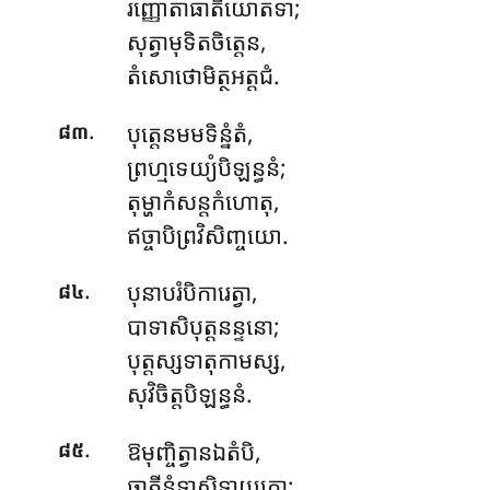
រញ្ញោតាធាតិយោតទា;
សុត្វាមុទិតចិត្តេន,
តំសោថោមិត្ថអត្តជំ.
.
បុត្តេនមមទិន្នំតំ,
៨៣
ព្រហ្មទេយ្យំបិឡន្ធនំ;
តុម្ហាកំសន្តកំហោតុ,
ឥច្ចាបិព្រវិសិញ្ចយោ.
.
បុនាបរំបិការេត្វា,
៨៤
បាទាសិបុត្តនន្ទនោ;
បុត្តស្សទាតុកាមស្ស,
សុវិចិត្តបិឡន្ធនំ.
.
ឱមុញ្ចិត្វានឯតំបិ
,
៨៥
ធាតីនំទាសិទាយកោ;