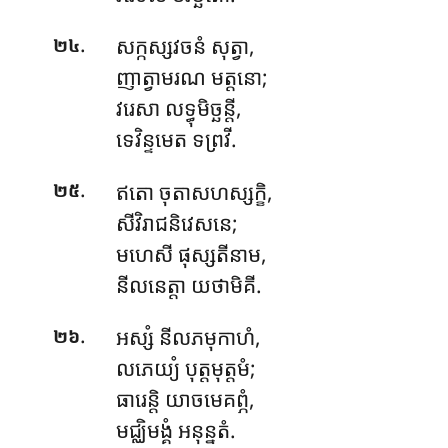
.
សក្កស្សវចនំ សុត្វា,
២៤
ញាត្វាមរណ មត្តនោ;
វរេសា លទ្ធុមិច្ឆន្តី,
ទេវិន្ទមេត ទព្រវី.
.
ឥតោ ចុតាសហស្សក្ខិ,
២៥
សីវិរាជនិវេសនេ;
មហេសី ផុស្សតីនាម,
នីលនេត្តា យថាមិគី.
.
អស្សំ
នីលភមុកាហំ,
២៦
លភេយ្យំ បុត្តមុត្តមំ;
ធារេន្តិ យាចមេគព្ភំ,
មជ្ឈិមង្គំ អនុន្នតំ.