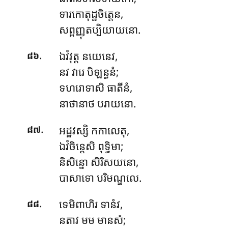
ទារកោតុដ្ឋចិត្តេន,
សព្ពញ្ញុតប្បិយាយនោ.
.
ឯវំវុត្ត នយេនេវ,
៨៦
នវ វារេ បិឡន្ធនំ;
ទហរោទាសិ ធាតីនំ,
នាថានាថ បរាយនោ.
.
អដ្ឋវស្សិ
កកាលេតុ,
៨៧
ឯវំចិន្តេសិ ពុទ្ធិមា;
និសិន្នោ សិរិសយនោ,
បាសាទោ បរិមណ្ឌលេ.
.
ទេមិពាហិរ ទានំវ,
៨៨
នតាវ មម មានសំ;