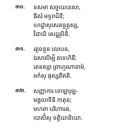
.
ទសមា
សច្ចយេនេសា,
៣០
ធីតរំ មទ្ទរាជិនី;
ហេដ្ឋាសុសេតច្ឆត្តស្ស,
វិជាយិ សេដ្ឋរូបិនិំ.
.
រត្តចន្ទន លេបេន,
៣១
ឯសាលិម្បិ តទេហិនី;
តេនស្សា ព្រាហ្មណានាមំ,
អកំសុ ផុស្សតីឥតិ.
.
សញ្ញាការ ទោឡារុឡ-
៣២
មង្គលាទីនិ កាតុន;
មហតា បរិហារេន,
បោសិំសុ ខត្តិយានិយោ.