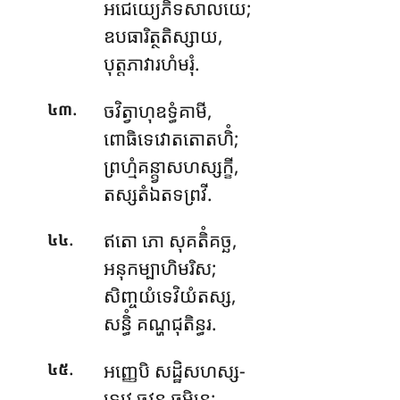
អជេយ្យេភិទសាលយេ;
ឧបធារិត្ថតិស្សាយ,
បុត្តភាវារហំមរុំ.
.
ចវិត្វាហុឧទ្ធំគាមី
,
៤៣
ពោធិទេវោតតោតហិំ;
ព្រហ្មំគន្ត្វាសហស្សក្ខី,
តស្សតំឯតទព្រវី.
.
ឥតោ ភោ សុគតិំគច្ឆ,
៤៤
អនុកម្បាហិមរិស;
សិញ្ចយំទេវិយំតស្ស,
សន្ធិំ គណ្ហជុតិន្ធរ.
.
អញ្ញេបិ
សដ្ឋិសហស្ស-
៤៥
ទេវេ ចវន ធម្មិនេ;