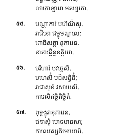
លាភោឡារោ អនប្បកោ.
.
បណ្ណាការំ
បហិណិំសុ,
៥៥
រាជិនោ ជម្ពុមណ្ឌលេ;
ពោធិសត្តា នុភាវេន,
នានារដ្ឋិន្ទខត្តិយា.
.
បរិហារំ បវច្ឆេសិ,
៥៦
មហេសិំ បដិសន្ធិនិំ;
រាជាសុខំ វសាបេសិ,
ការេសិឥច្ឆិតិច្ឆិតំ.
.
ពុទ្ធង្កុរានុភាវេន,
៥៧
ជនាសុំ មោទមានសា;
កាលេវស្សតិមេឃោបិ,