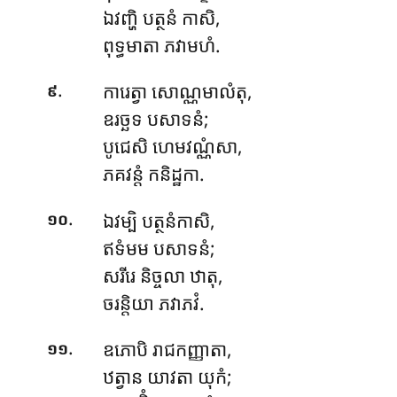
ឯវញ្ហិ បត្ថនំ កាសិ,
ពុទ្ធមាតា ភវាមហំ.
.
ការេត្វា
សោណ្ណមាលំតុ,
៩
ឧរច្ឆទ បសាទនំ;
បូជេសិ ហេមវណ្ណំសា,
ភគវន្តំ កនិដ្ឋកា.
.
ឯវម្បិ បត្ថនំកាសិ,
១០
ឥទំមម បសាទនំ;
សរីរេ និច្ចលា ឋាតុ,
ចរន្តិយា ភវាភវំ.
.
ឧភោបិ
រាជកញ្ញាតា,
១១
ឋត្វាន យាវតា យុកំ;