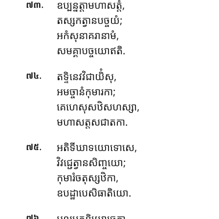
.
ឧប្បន្នត្តាមហាសត្តំ
,
៧៣
តស្សកត្វានបច្ចយំ;
អកំសុនាគរានាមំ,
សមគ្គាបច្ចយោឥតិ.
.
តទ្ទិនេវវិជាយិំសុ,
៧៤
អមច្ចានំកុមារកា;
គេហេសុសឋិសហស្សា,
មហាសត្តសជាតកា.
.
អតិទីឃាទយោទោសេ
,
៧៥
វិវជ្ជេត្វានសិញ្ចយោ;
កុមារំចតុស្សឋិកា,
ឧបដ្ឋាបេសិធាតិយោ.
.
អលម្ពត្ថនិយោចេតា,
៧៦