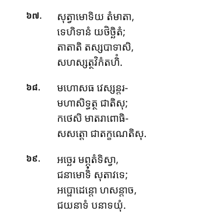
.
សុត្វាមោទិយ
តំមាតា,
៦៧
ទេហិទានំ យថិច្ឆិតំ;
តាតាតិ តស្សបាទាសិ,
សហស្សត្ថវិកំតហិំ.
.
មហោសធ វេស្សន្តរ-
៦៨
មហាសិទ្ធត្ថ ជាតិសុ;
កថេសិ មាតរាពោធិ-
សសត្តោ ជាតក្ខណេតិសុ.
.
អច្ឆេរ មព្ភុតំទិស្វា,
៦៩
ជនាមោទិំ សុតាវទេ;
អប្ផោដេន្តោ ហសន្តាច,
ជយនាទំ បនាទយុំ.