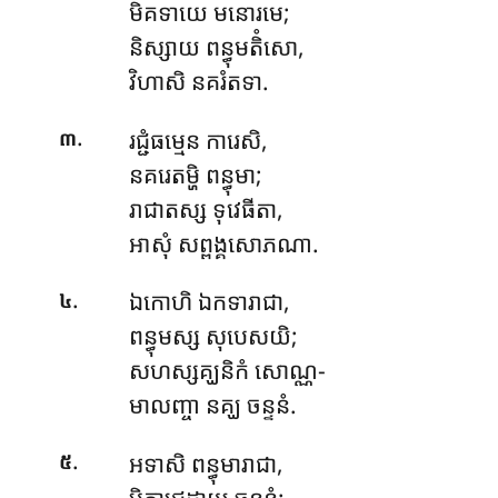
មិគទាយេ មនោរមេ;
និស្សាយ ពន្ធុមតិំសោ,
វិហាសិ នគរំតទា.
.
រជ្ជំធម្មេន ការេសិ,
៣
នគរេតម្ហិ ពន្ធុមា;
រាជាតស្ស ទុវេធីតា,
អាសុំ សព្ពង្គសោភណា.
.
ឯកោហិ
ឯកទារាជា,
៤
ពន្ធុមស្ស សុបេសយិ;
សហស្សគ្ឃនិកំ សោណ្ណ-
មាលញ្ចា នគ្ឃ ចន្ទនំ.
.
អទាសិ ពន្ធុមារាជា,
៥
បិតាជេដ្ឋាយ ចន្ទនំ;