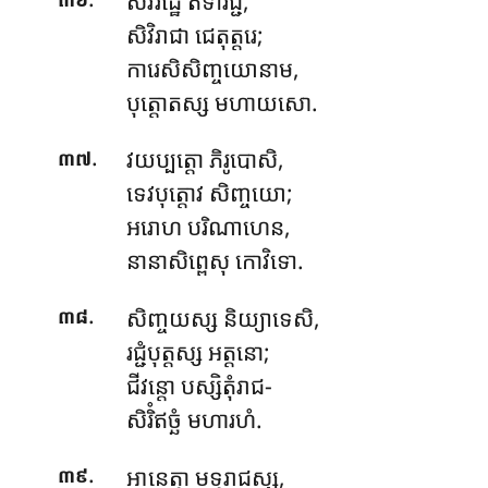
សិវិរដ្ឋេ តទារជ្ជំ,
សិវិរាជា ជេតុត្តរេ;
ការេសិសិញ្ចយោនាម,
បុត្តោតស្ស មហាយសោ.
.
វយប្បត្តោ ភិរូបោសិ,
៣៧
ទេវបុត្តោវ សិញ្ចយោ;
អរោហ បរិណាហេន,
នានាសិព្ពេសុ កោវិទោ.
.
សិញ្ចយស្ស
និយ្យាទេសិ,
៣៨
រជ្ជំបុត្តស្ស អត្តនោ;
ជីវន្តោ បស្សិតុំរាជ-
សិរិំឥច្ឆំ មហារហំ.
.
អានេត្វា មទ្ទរាជស្ស,
៣៩