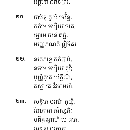
អត្តនោ ឯតទព្រវី.
.
បាបំនុ
ត្វយិ ទេវិំន្ទ,
២១
កតំមេ អប្បិយាថតេ;
រម្មាមេ ចវនំ ឥច្ឆំ,
មញ្ញេភណំតិ ឦទិសំ.
.
នតេភទ្ទេ កតំបាបំ,
២២
នចមេ អប្បិយាតុវំ;
បុញ្ញំតុតេ បរិក្ខីណំ,
តស្មា តេ វំវទាមហំ.
.
សន្តិកេ
មរណំ តុយ្ហំ,
២៣
វិនាភាវោ ភវិស្សតិ;
បដិគ្គណ្ហាហិ មេ ឯតេ,
វរេទស បវច្ឆតោ.