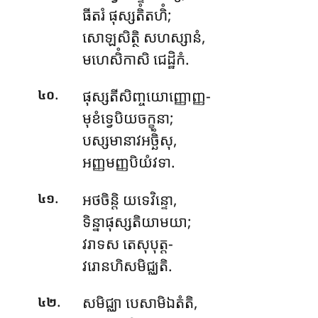
ធីតរំ ផុស្សតិំតហិំ;
សោឡសិត្ថិ សហស្សានំ,
មហេសិំកាសិ ជេដ្ឋិកំ.
.
ផុស្សតីសិញ្ចយោញ្ញោញ្ញ-
៤០
មុខំទ្វេបិយចក្ខុនា;
បស្សមានាវអច្ឆិំសុ,
អញ្ញមញ្ញបិយំវទា.
.
អថចិន្តិ យទេវិន្ទោ,
៤១
ទិន្នាផុស្សតិយាមយា;
វរាទស តេសុបុត្ត-
វរោនហិសមិជ្ឈតិ.
.
សមិជ្ឈា បេសាមិឯតំតិ,
៤២