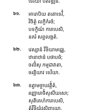
ទេវិយា បិតិវឌ្ឍនំ.
.
អារោបិយ តតោទេវិំ,
៦១
វិចិត្តំ លក្ខិកំរថំ;
បទក្ខិណំ ការាបេសិ,
នគរំ សព្ពលង្កតំ.
.
វេស្សានំ
វីថិយាមជ្ឈេ,
៦២
ឋានាឋានំ បថាបថំ;
ចលិំសុ កម្មជាវាតា,
ចរន្តិយាវ ទេវិយា.
.
ឧត្វាមច្ចាបវត្តិំតំ,
៦៣
រញ្ញោរោចិំសុសីឃសោ;
សុតិគេហំការាបេសិ,
តំវីថិយំវសិញ្ចយោ.