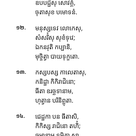
ឧបបជ្ជិំសុ សោវគ្គំ,
ចុតាសុខ បមោទនំ.
.
មនុស្សទេវ លោកេសុ,
១២
សំសរិំសុ សុខំទុវេ;
ឯកនវុតិ កប្បានិ,
មុច្ចិត្វា បាយទុក្ខតោ.
.
កស្សបស្ស កាលេតាសុ,
១៣
កនិដ្ឋា កិកិរាជិនោ;
ធីតា ឧរច្ឆទានាម,
ហុត្វាន បរិនិព្ពុតា.
.
ជេដ្ឋកា
បន ធីតាសិ,
១៤
កិកិស្ស រាជិនោ តហិំ;
ធម្មានាម ទមិតា សា,