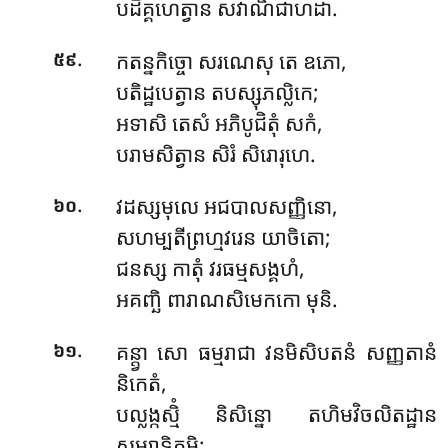
បដិគ្គហេត្វាន សវាណិជាហដា.
.
កតន្នកិច្ចោ សរណេសុ តេ ឧភោ,
៥៩
បតិដ្ឋបេត្វាន តបស្សុភល្លិកេ;
អទាសិ តេសំ អភិបូជិតុំ សកំ,
បរាមសិត្វាន សិរំ សិរោរុហេ.
.
វដស្សមុលេ អជបាលសញ្ញិនោ,
៦០
សហម្បតីព្រហ្មវរេន យាចិតោ;
ជនស្ស កាតុំ វរធម្មសង្គហំ,
អគញ្ឆិ ពារាណសិមេកកោ មុនិ.
.
គន្ត្វា សោ ធម្មរាជា វនមិសិបតនំ សញ្ញតានំ
៦១
និកេតំ,
បល្លង្កស្មិំ និសិន្នោ តហិមវិចលិតដ្ឋាន
សម្បាទិតម្ហិ;