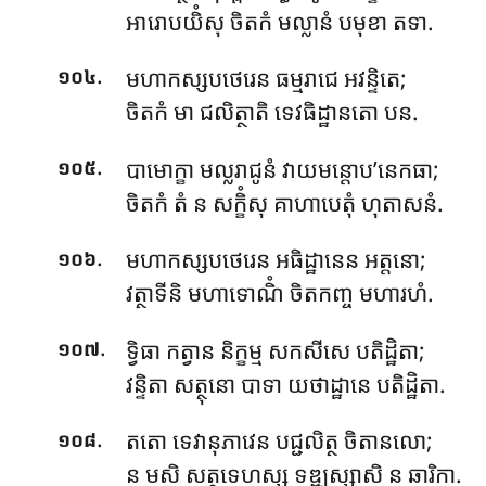
អារោបយិំសុ ចិតកំ មល្លានំ បមុខា តទា.
.
មហាកស្សបថេរេន ធម្មរាជេ អវន្ទិតេ;
១០៤
ចិតកំ មា ជលិត្ថាតិ ទេវធិដ្ឋានតោ បន.
.
បាមោក្ខា មល្លរាជូនំ វាយមន្តោប’នេកធា;
១០៥
ចិតកំ តំ ន សក្ខិំសុ គាហាបេតុំ ហុតាសនំ.
.
មហាកស្សបថេរេន អធិដ្ឋានេន អត្តនោ;
១០៦
វត្ថាទីនិ មហាទោណិំ ចិតកញ្ច មហារហំ.
.
ទ្វិធា កត្វាន និក្ខម្ម សកសីសេ បតិដ្ឋិតា;
១០៧
វន្ទិតា សត្ថុនោ បាទា យថាដ្ឋានេ បតិដ្ឋិតា.
.
តតោ ទេវានុភាវេន បជ្ជលិត្ថ ចិតានលោ;
១០៨
ន មសិ សត្ថុទេហស្ស ទឌ្ឍស្សាសិ ន ឆារិកា.