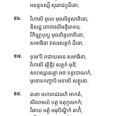
អនន្តទស្សី សុររាជបូជិតោ.
.
វិហាសិ មូលេ មុចលិន្ទសាខិនោ,
៥៦
និសជ្ជ ភោគាវលិមន្ទិរោទរេ;
វិកិណ្ណបុប្ផេ មុចលិន្ទភោគិនោ,
សមាធិនា វាសរសត្តកំ ជិនោ.
.
ទុមេ’បិ រាជាយតនេ សមាធិនា,
៥៧
វិហាសិ រត្តិន្ទិវ សត្តកំ មុនិ;
សហស្សនេត្តោ អថ ទន្តបោណកំ,
មុខោទកញ្ចាបិ អទាសិ សត្ថុនោ.
.
តតោ មហារាជវរេហិ អាភតំ,
៥៨
សិលាមយំ បត្ត ចតុក្កមេកកំ;
វិធាយ មត្ថំ មធុបិណ្ឌិកំ តហិំ,