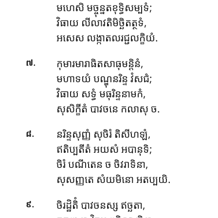
មហេសិ មច្ចុន្នតខុទ្ធិសម្បទំ;
វិធាយ លីលាវតិមិច្ឆិតត្ថទំ,
អសេស លង្កាតលរជ្ជលក្ខិយំ.
.
កុមារមារាធិតសាធុមន្តិនំ,
៧
មហាទយំ បណ្ឌុនរិន្ទ វំសជំ;
វិធាយ សទ្ធំ មធុរិន្ទនាមកំ,
សុសិក្ខីតំ បាវចនេ កលាសុ ច.
.
នរិន្ទសុញ្ញំ សុចិរំ តិសីហឡំ,
៨
ឥតិប្បតីតំ អយសំ អបានុទិ;
ចិរំ បណីតេន ច ចិវរាទិនា,
សុសញ្ញតេ សំយមិនោ អតប្បយិ.
.
ចិរដ្ឋិតិំ បាវចនស្ស ឥច្ឆតា,
៩