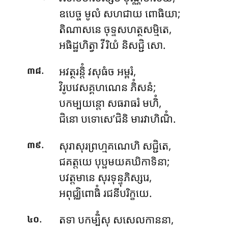
ឧបេច្ច មូលំ សហជាយ ពោធិយា;
តិណាសនេ ចុទ្ទសហត្ថសម្មិតេ,
អធិដ្ឋហិត្វា វីរិយំ និសជ្ជិ សោ.
.
អវត្ថរន្តិំ វសុធំច អម្ពរំ,
៣៨
វិរូបវេសគ្គហណេន ភិំសនំ;
បកម្បយន្តោ សធរាធរំ មហិំ,
ជិនោ បទោសេ’ជិនិ មារវាហិណិំ.
.
សុរាសុរព្រហ្មគណេហិ សជ្ជិតេ,
៣៩
ជគត្តយេ បុប្ផមយគឃិកាទិនា;
បវត្តមានេ សុរទុន្ទុភិស្សរេ,
អពុជ្ឈិពោធិំ រជនីបរិក្ខយេ.
.
តទា បកម្បិំសុ សសេលកាននា,
៤០