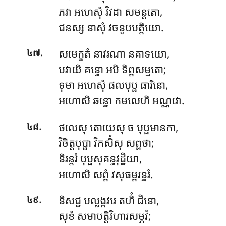
ភវា អហេសុំ វិវដា សមន្តតោ,
ជនស្ស នាសុំ វចនូបបត្តិយោ.
.
សមេក្ខតំ នាវរណា នគាទយោ,
៤៧
បវាយិ គន្ធោ អបិ ទិព្ពសម្មតោ;
ទុមា អហេសុំ ផលបុប្ផ ធារិនោ,
អហោសិ ឆន្នោ កមលេហិ អណ្ណវោ.
.
ថលេសុ តោយេសុ ច បុប្ផមានកា,
៤៨
វិចិត្តបុប្ផា វិកសិំសុ សព្ពថា;
និរន្តរំ បុប្ផសុគន្ធវុដ្ឋិយា,
អហោសិ សព្ពំ វសុធម្ពរន្នរំ.
.
និសជ្ជ បល្លង្កវរេ តហិំ ជិនោ,
៤៩
សុខំ សមាបត្តិវិហារសម្ភវំ;