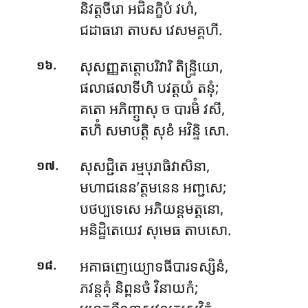
និវត្តចីរោ អជិនក្ខិបំ វហំ,
ជដាធរោ តាបស វេសមគ្គហី.
.
សុសញ្ញតត្តោបរិវារិ តិន្ទ្រិយោ,
១៦
ផលាផលាទីហិ បវត្តយំ តនុំ;
គតោ អភិញ្គ្ញាសុ ច បារមិំ វសី,
តហិំ សមាបត្តិ សុខំ អវិន្ទិ សោ.
.
សុសជ្ជិតេ រម្មបុរាធិវាសិនា,
១៧
មហាជនេន’ត្តមនេន អញ្ជសេ;
បថប្បទេសេ អភិយន្តមត្តនោ,
អនិដ្ឋិតេយេវ សុមេធ តាបសោ.
.
អគាធញេយ្យោទធីបារទស្សិនំ,
១៨
ភវន្តគុំ និព្ពនថំ វិនាយកំ;