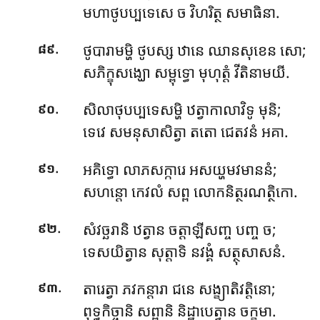
មហាថូបប្បទេសេ ច វិហរិត្ថ សមាធិនា.
.
ថូបារាមម្ហិ ថូបស្ស ឋានេ ឈានសុខេន សោ;
៨៩
សភិក្ខុសង្ឃោ សម្ពុទ្ធោ មុហុត្តំ វីតិនាមយី.
.
សិលាថុបប្បទេសម្ហិ ឋត្វាកាលាវិទូ មុនិ;
៩០
ទេវេ សមនុសាសិត្វា តតោ ជេតវនំ អគា.
.
អគិទ្ធោ លាភសក្ការេ អសយ្ហមវមាននំ;
៩១
សហន្តោ កេវលំ សព្ព លោកនិត្ថរណត្ថិកោ.
.
សំវច្ឆរានិ ឋត្វាន ចត្តាឡីសញ្ច បញ្ច ច;
៩២
ទេសយិត្វាន សុត្តាទិ នវង្គំ សត្ថុសាសនំ.
.
តារេត្វា ភវកន្តារា ជនេ សង្ខ្យាតិវត្តិនោ;
៩៣
ពុទ្ធកិច្ចានិ សព្ពានិ និដ្ឋាបេត្វាន ចក្ខុមា.