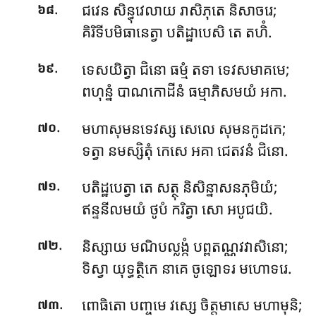
.
ជវេន សិន្ធុវេលាយ រាសិភុតេ និសាចរេ;
៦៨
គិរិទីបមិធានេត្វា បតិដ្ឋាបេសិ តេ តហិំ.
.
ទេសយិត្វា ជិនោ ធម្មំ តទា ទេវសមាគមេ;
៦៩
ពហុន្នំ បាណកោដីនំ ធម្មាភិសមយំ អកា.
.
មហាសុមនទេវស្ស សេលេ សុមនកូដកេ;
៧០
ទត្វា នមស្សិតុំ កេសេ អគា ជេតវនំ ជិនោ.
.
បតិដ្ឋបេត្វា តេ សត្ថុ និសិន្នាសនភុមិយំ;
៧១
ឥន្ទនីលមយំ ថូបំ ករិត្វា សោ អបូជយិ.
.
និស្សាយ មណិបល្លង្កំ បព្ពតណ្ណវវាសិនោ;
៧២
ទិស្វា យុទ្ធត្ថិកេ នាគេ ចូឡោទរ មហោទរេ.
.
ពោធិតោ បញ្ចមេ វស្សេ ចិត្តមាសេ មហាមុនិ;
៧៣