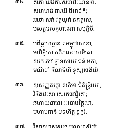
.
តតោ ឃដីការសរោជយោនិនា,
៣៤
សមាហដំ ធារយី ចីវរាទិកំ;
អថោ សកំ វត្ថយុគំ នភត្ថលេ,
បសត្ថវេសគ្គហណោ សមុក្ខិបី.
.
បដិគ្គហេត្វាន តមម្ពុជាសនោ,
៣៥
មហិទ្ធិកោ ភត្តិភរេន ចោទិតោ;
សកេ ភវេ ទ្វាទសយោជនំ អកា,
មណីហិ នីលាទិហិ ទុស្សចេតិយំ.
.
សុសញ្ញតត្តោ សតិមា ជិតិន្ទ្រិយោ,
៣៦
វិនីតវេសោ រសគេធវជ្ជិតោ;
ឆហាយនានេវ អនោមវិក្កមោ,
មហាបធានំ បទហិត្ថ ទុក្ករំ.
.
វិសាខមាសស្សថ បុណ្ណមាសិយំ,
៣៧