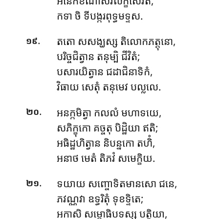
អនេកខីណាសវលក្ខសេវិតំ,
កទា ចិ ទីបង្ករពុទ្ធមទ្ទស.
.
តតោ សសង្ឃស្ស តិលោកភត្តុនោ,
១៩
បរិច្ចជិត្វាន តនុម្បិ ជីវិតំ;
បសារយិត្វាន ជដាជិនាទិកំ,
វិធាយ សេតុំ តនុមេវ បល្លលេ.
.
អនក្កមិត្វា កលលំ មហាទយេ,
២០
សភិក្ខុកោ គច្ចតុ បិដ្ឋិយា ឥតិ;
អធិដ្ឋហិត្វាន និបន្នកោ តហិំ,
អនាថ មេតំ តិភវំ សមេក្ខិយ.
.
ទយាយ សញ្ចោទិតមានសោ ជនេ,
២១
ភវណ្ណវា ឧទ្ធរិតុំ ទុខទ្ទិតេ;
អកាសិ សម្ពោធិបទស្ស បត្តិយា,