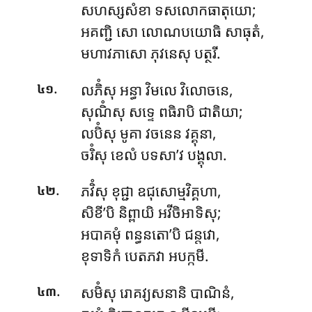
សហស្សសំខា ទសលោកធាតុយោ;
អគញ្ជិ សោ លោណបយោធិ សាធុតំ,
មហាវភាសោ ភុវនេសុ បត្ថរី.
.
លភិំសុ អន្ធា វិមលេ វិលោចនេ,
៤១
សុណិំសុ សទ្ទេ ពធិរាបិ ជាតិយា;
លបិំសុ មូគា វចនេន វគ្គុនា,
ចរិំសុ ខេលំ បទសា’វ បង្គុលា.
.
ភវិំសុ ខុជ្ជា ឧជុសោម្មវិគ្គហា,
៤២
សិខី’បិ និព្ពាយិ អវីចិអាទិសុ;
អបាគមុំ ពន្ធនតោ’បិ ជន្តវោ,
ខុទាទិកំ បេតភវា អបក្កមី.
.
សមិំសុ រោគវ្យសនានិ បាណិនំ,
៤៣