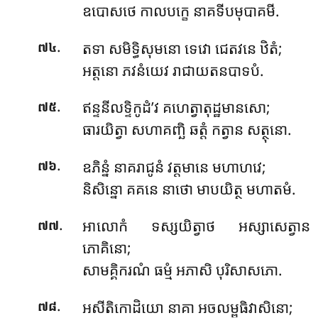
ឧបោសថេ កាលបក្ខេ នាគទីបមុបាគមី.
.
តទា សមិទ្ធិសុមនោ ទេវោ ជេតវនេ ឋិតំ;
៧៤
អត្តនោ ភវនំយេវ រាជាយតនបាទបំ.
.
ឥន្ទនីលទ្ទិកូដំ’វ គហេត្វាតុដ្ឋមានសោ;
៧៥
ធារយិត្វា សហាគញ្ឆិ ឆត្តំ កត្វាន សត្ថុនោ.
.
ឧភិន្នំ នាគរាជូនំ វត្តមានេ មហាហវេ;
៧៦
និសិន្នោ គគនេ នាថោ មាបយិត្ថ មហាតមំ.
.
អាលោកំ ទស្សយិត្វាថ អស្សាសេត្វាន
៧៧
ភោគិនោ;
សាមគ្គិករណំ ធម្មំ អភាសិ បុរិសាសភោ.
.
អសីតិកោដិយោ នាគា អចលម្ពុធិវាសិនោ;
៧៨