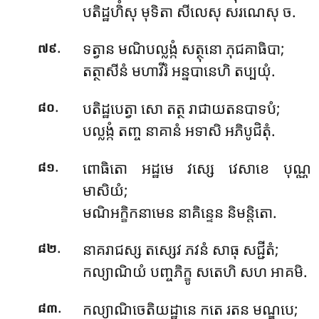
បតិដ្ឋហិំសុ មុទិតា សីលេសុ សរណេសុ ច.
.
ទត្វាន មណិបល្លង្កំ សត្ថុនោ ភុជគាធិបា;
៧៩
តត្ថាសីនំ មហាវីរំ អន្នបានេហិ តប្បយុំ.
.
បតិដ្ឋបេត្វា សោ តត្ថ រាជាយតនបាទបំ;
៨០
បល្លង្កំ តញ្ច នាគានំ អទាសិ អភិបូជិតុំ.
.
ពោធិតោ អដ្ឋមេ វស្សេ វេសាខេ បុណ្ណ
៨១
មាសិយំ;
មណិអក្ខិកនាមេន នាគិន្ទេន និមន្តិតោ.
.
នាគរាជស្ស តស្សេវ ភវនំ សាធុ សជ្ជីតំ;
៨២
កល្យាណិយំ បញ្ចភិក្ខូ សតេហិ សហ អាគមិ.
.
កល្យាណិចេតិយដ្ឋានេ កតេ រតន មណ្ឌបេ;
៨៣