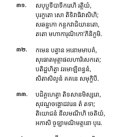
.
សបុប្ផទីបាទីករេហិ រត្តិយំ,
៣១
បុរក្ខតោ សោ តិទិវាធិវាសិហិ;
សឆន្នកោ កន្តកវាជិយានតោ,
តតោ មហាការុណិកោ’ភិនិក្ខមិ.
.
កមេន បត្វាន អនោមមាបគំ,
៣២
សុធោតមុត្តាផលហារិសេកតេ;
បតិដ្ឋហិត្វា វរមោឡិពន្ធនំ,
សិតាសិលូនំ គគនេ សមុក្ខិបី.
.
បដិគ្គហេត្វា តិទសានមិស្សរោ,
៣៣
សុវណ្នចង្គោដវរេន តំ តទា;
តិយោជនំ នីលមណីហិ ចេតិយំ,
អកាសិ ចូឡាមណិមត្តនោ បុរេ.