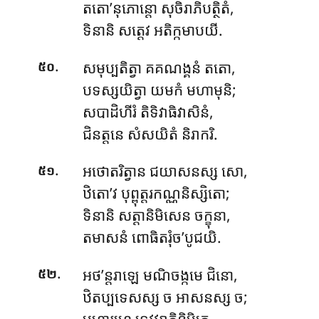
តតោ’នុភោន្តោ សុចិរាភិបត្ថិតំ,
ទិនានិ សត្តេវ អតិក្កមាបយី.
.
សមុប្បតិត្វា គគណង្គនំ តតោ,
៥០
បទស្សយិត្វា យមកំ មហាមុនិ;
សបាដិហីរំ តិទិវាធិវាសិនំ,
ជិនត្តនេ សំសយិតំ និរាករិ.
.
អថោតរិត្វាន ជយាសនស្ស សោ,
៥១
ឋិតោ’វ បុព្ពុត្តរកណ្ណនិស្សិតោ;
ទិនានិ សត្តានិមិសេន ចក្ខុនា,
តមាសនំ ពោធិតរុំច’បូជយិ.
.
អថ’ន្តរាឡេ មណិចង្កមេ ជិនោ,
៥២
ឋិតប្បទេសស្ស ច អាសនស្ស ច;
មហារហេ ទេវវរាភិនិម្មិតេ,