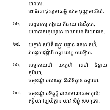
មានុសេ,
ពោធិតោ ផុស្សមាសម្ហិ នវមេ បុណ្ណមាសិយំ.
.
លង្កមាគម្ម គង្គាយ តីរេ យោជនវិត្ថតេ,
៦៤
មហានាគវនុយ្យានេ អាយាមេន តិយោជនេ.
.
យក្ខានំ សមិតិំ គន្ត្វា ឋត្វាន គគនេ តហិំ;
៦៥
វាតន្ធការវុដ្ឋិហិ កត្វា យក្ខេ ភយទ្ទិតេ.
.
លទ្ធាភយេហិ យក្ខេហិ តេហិ ទិន្នាយ
៦៦
ភុមិយា;
ចម្មខណ្ឌំ បសារេត្វា និសីទិត្វាន តង្ខណេ.
.
ចម្មខណ្ឌំ បទិត្តគ្គិ ជាលាមាលាសមាកុលំ;
៦៧
ឥទ្ធិយា វឌ្ឍយិត្វាន យាវ សិន្ធុំ សមន្តតោ.