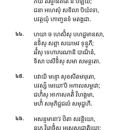
ភយំ តិរច្ចានគតេ ន បីឡយី;
ជនា អហេសុំ សខិលា បិយំវទា,
បវត្តយុំ កោញ្ចនទំ មតង្គជា.
.
ហយា ច ហេសិំសុ បហដ្ឋមានសា,
៤៤
នទិំសុ សព្ពា សយមេវ ទុន្ទុភី;
រវិំសុ ទេហាភរណានិ បាណិនំ,
ទិសា បសីទិំសុ សមា សមន្តតោ.
.
បវាយិ មន្ទោ សុខសីតមារុតោ,
៤៥
បវស្សិ មេឃោ’បិ អកាលសម្ពវោ;
ជហិំសុ អាកាសគតិំ វិហង្គមា,
មហិំ សមុភិជ្ជជលំ សមុដ្ឋហី.
.
អសន្ទមានា’វ ឋិតា សវន្តិយោ,
៤៦
នភេ វិរោចិំសុ អសេសជោតិយោ;