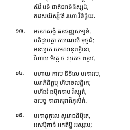
សិវំ បទំ ជាតិជរាទិនិស្សដំ,
គវេសយិស្សំ’តិ រហោ វិចិន្តិយ.
.
អនេកសង្ខំ ធនធញ្ញសម្បទំ,
១៣
បតិដ្ឋបេត្វា កបណេសិ ទុច្ចជំ;
អនប្បកេ បេមភរានុពន្ធិនោ,
វិហាយ មិត្តេ ច សុតេច ពន្ធវេ.
.
បហាយ កាមេ និខិលេ មនោរមេ,
១៤
ឃរាភិនិក្ខម្ម ហិមាចលន្តិកេ;
មហីធរំ ធម្មិកនាម វិស្សុតំ,
ឧបេច្ច នានាតរុរាជិភុសិតំ.
.
មនោនុកូលេ សុររាជនិម្មីតេ,
១៥
អសម្មិគានំ អគតិម្ហិ អស្សមេ;