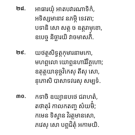
.
អាធារយុំ អាតបវារណាទិកំ,
២៨
អទិស្សមានាវ នភម្ភិ ទេវតា;
បទានិ សោ សត្ត ច ឧត្តរាមុខោ,
ឧបេច្ច និច្ឆារយិ វាចមាសភិំ.
.
យថត្ថសិទ្ធត្តកុមារនាមកោ,
២៩
មហព្ពលោ យោព្ពនហារិវិគ្គហោ;
ឧតុត្តយានុច្ឆវិកេសុ តីសុ សោ,
នុភោសិ បាសាទវរេសុ សម្បទំ.
.
កទាចិ ឧយ្យានបថេ ជរាហតំ,
៣០
តថាតុរំ កាលកតញ្ច សំយមិំ;
កមេន ទិស្វាន វិរត្តមានសោ,
ភវេសុ សោ បព្ពជិតុំ អកាមយិ.