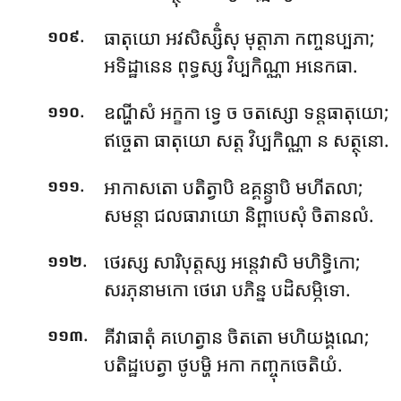
.
ធាតុយោ អវសិស្សិំសុ មុត្តាភា កញ្ចនប្បភា;
១០៩
អទិដ្ឋានេន ពុទ្ធស្ស វិប្បកិណ្ណា អនេកធា.
.
ឧណ្ហីសំ អក្ខកា ទ្វេ ច ចតស្សោ ទន្តធាតុយោ;
១១០
ឥច្ចេតា ធាតុយោ សត្ត វិប្បកិណ្ណា ន សត្ថុនោ.
.
អាកាសតោ បតិត្វាបិ ឧគ្គន្ត្វាបិ មហីតលា;
១១១
សមន្តា ជលធារាយោ និព្ពាបេសុំ ចិតានលំ.
.
ថេរស្ស សារិបុត្តស្ស អន្តេវាសិ មហិទ្ធិកោ;
១១២
សរភុនាមកោ ថេរោ បភិន្ន បដិសម្ភិទោ.
.
គីវាធាតុំ គហេត្វាន ចិតតោ មហិយង្គណេ;
១១៣
បតិដ្ឋបេត្វា ថូបម្ហិ អកា កញ្ចុកចេតិយំ.