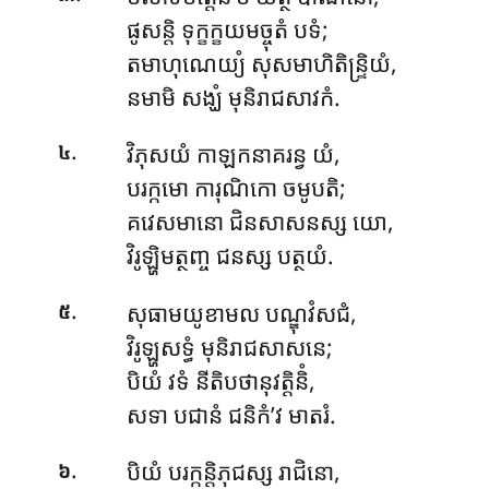
ផូសន្តិ ទុក្ខក្ខយមច្ចុតំ បទំ;
តមាហុណេយ្យំ សុសមាហិតិន្ទ្រិយំ,
នមាមិ សង្ឃំ មុនិរាជសាវកំ.
.
វិភុសយំ កាឡកនាគរន្វ យំ,
៤
បរក្កមោ ការុណិកោ ចមូបតិ;
គវេសមានោ ជិនសាសនស្ស យោ,
វិរូឡ្ហិមត្ថញ្ច ជនស្ស បត្ថយំ.
.
សុធាមយូខាមល បណ្ឌុវំសជំ,
៥
វិរូឡ្ហសទ្ធំ មុនិរាជសាសនេ;
បិយំ វទំ នីតិបថានុវត្តិនិំ,
សទា បជានំ ជនិកំ’វ មាតរំ.
.
បិយំ បរក្កន្តិភុជស្ស រាជិនោ,
៦