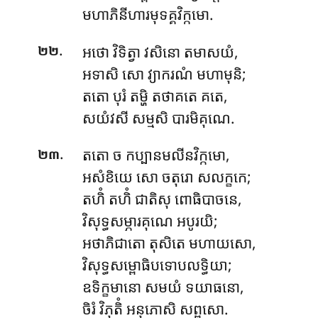
មហាភិនីហារមុទគ្គវិក្កមោ.
.
អថោ វិទិត្វា វសិនោ តមាសយំ,
២២
អទាសិ សោ វ្យាករណំ មហាមុនិ;
តតោ បុរំ តម្ហិ តថាគតេ គតេ,
សយំវសី សម្មសិ បារមិគុណេ.
.
តតោ ច កប្បានមលីនវិក្កមោ,
២៣
អសំខិយេ សោ ចតុរោ សលក្ខកេ;
តហិំ តហិំ ជាតិសុ ពោធិបាចនេ,
វិសុទ្ធសម្ភារគុណេ អបូរយិ;
អថាភិជាតោ តុសិតេ មហាយសោ,
វិសុទ្ធសម្ពោធិបទោបលទ្ធិយា;
ឧទិក្ខមានោ សមយំ ទយាធនោ,
ចិរំ វិភុតិំ អនុភោសិ សព្ពសោ.