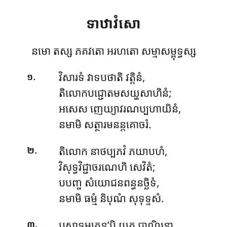
ទាឋាវំសោ
នមោ តស្ស ភគវតោ អរហតោ សម្មាសម្ពុទ្ធស្ស
.
វិសារទំ វាទបថាតិ វត្តិនំ,
១
តិលោកបជ្ជោតមសយ្ហសាហិនំ;
អសេស ញេយ្យាវរណប្បហាយិនំ,
នមាមិ សត្ថារមនន្តគោចរំ.
.
តិលោក នាថប្បភវំ ភយាបហំ,
២
វិសុទ្ធវិជ្ជាចរណេហិ សេវិតំ;
បបញ្ច សំយោជនពន្ធនច្ឆិទំ,
នមាមិ ធម្មំ និបុណំ សុទុទ្ទសំ.
.
បសាទមត្តេន’បិ យត្ថ បាណិនោ,
៣