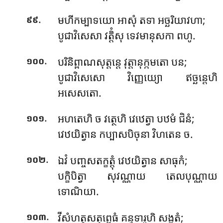
.
មហីកម្បាទយោ អាសុំ តទា អច្ឆរិយាវហា;
៩៩
បូជាវិសេសា វត្តិំសុ ទេវមានុសកា ពហូ.
.
បរិនិព្ពាណសុត្តន្តេ វុត្តានុក្កមតោ បន;
១០០
បូជាវិសេសោ វិញ្ញេយ្យោ ឥច្ឆន្តេហិ
អសេសតោ.
.
អហតេហិ ច វត្ថេហិ វេឋេត្វា បឋមំ ជិនំ;
១០១
វេឋយិត្វាន កប្បាសបិចុនា វិហតេន ច.
.
ឯវំ បញ្ចសតក្ខត្តុំ វេឋយិត្វាន សាធុកំ;
១០២
បក្ខិបិត្វា សុវណ្ណាយ តេលបុណ្ណាយ
ទោណិយា.
.
វីសំហត្ថសតុព្ពេធំ គន្ធទារូហិ សង្ខតំ;
១០៣