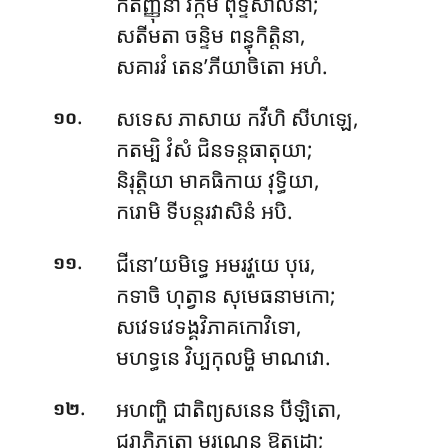
កតញ្ញុនា វិក្កម ពុទ្ទិសាលិនា;
សតីមតា ចន្ទិម ពន្ធុកិត្តិនា,
សគារវំ តេន’ភីយាចិតោ អហំ.
.
សទេស ភាសាយ កវីហិ សីហឡេ,
១០
កតម្បិ វំសំ ជិនទន្តធាតុយា;
និរុត្តិយា មាគធិកាយ វុទ្ធិយា,
ករោមិ ទីបន្តរវាសិនំ អបិ.
.
ជីនោ’យមិទ្ធេ អមរវ្ហយេ បុរេ,
១១
កទាចិ ហុត្វាន សុមេធនាមកោ;
សវេទវេទង្គវិភាគកោវិទោ,
មហទ្ធនេ វិប្បកុលម្ហិ មាណវោ.
.
អហញ្ហិ ជាតិព្យសនេន បីឡិតោ,
១២
ជរាភិភុតោ មរណេន ឱត្ថដោ;