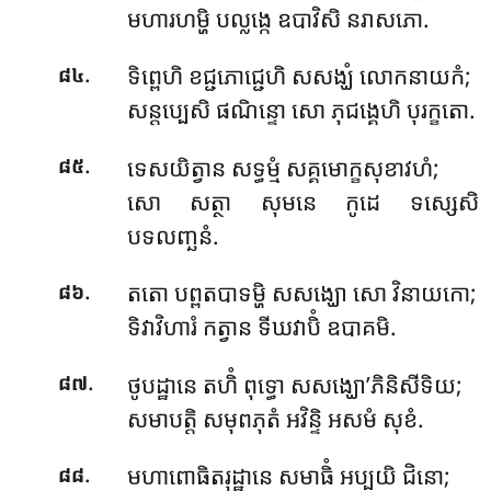
មហារហម្ហិ បល្លង្កេ ឧបាវិសិ នរាសភោ.
.
ទិព្ពេហិ ខជ្ជភោជ្ជេហិ សសង្ឃំ លោកនាយកំ;
៨៤
សន្តប្បេសិ ផណិន្ទោ សោ ភុជង្គេហិ បុរក្ខតោ.
.
ទេសយិត្វាន សទ្ធម្មំ សគ្គមោក្ខសុខាវហំ;
៨៥
សោ សត្ថា សុមនេ កូដេ ទស្សេសិ
បទលញ្ឆនំ.
.
តតោ បព្ពតបាទម្ហិ សសង្ឃោ សោ វិនាយកោ;
៨៦
ទិវាវិហារំ កត្វាន ទីឃវាបិំ ឧបាគមិ.
.
ថូបដ្ឋានេ តហិំ ពុទ្ធោ សសង្ឃោ’ភិនិសីទិយ;
៨៧
សមាបត្តិ សមុពភុតំ អវិន្ទិ អសមំ សុខំ.
.
មហាពោធិតរុដ្ឋានេ សមាធិំ អប្បយិ ជិនោ;
៨៨