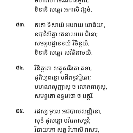
ទិនានិ សត្តេវ អកាសិ វង្កមំ.
.
តតោ ទិសាយំ អបរាយ ពោធិយា,
៥៣
ឧបាវិសិត្វា រតនាលយេ ជិនោ;
សមន្តបដ្ឋាននយំ វិចិន្តយំ,
ទិនានិ សត្តេវ សវីតិនាមយិ.
.
វិនិគ្គតោ សត្ថុសរីរតោ តទា,
៥៤
ជុតិប្បពន្ធោ បដិពន្ធវជ្ជិតោ;
បមាណសុញ្ញាសុ ច លោកធាតុសុ,
សមន្តតោ ឧទ្ធមធោ ច បត្ថរី.
.
វដស្ស មូលេ អជបាលសញ្ញិនោ,
៥៥
សុខំ ផុសន្តោ បវិវេកសម្ភវំ;
វិនាយកោ សត្ត វិហាសិ វាសរេ,