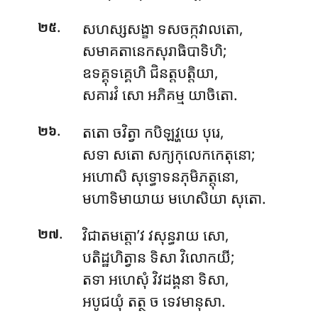
.
សហស្សសង្ខា ទសចក្កវាលតោ,
២៥
សមាគតានេកសុរាធិបាទិហិ;
ឧទគ្គុទគ្គេហិ ជិនត្តបត្តិយា,
សគារវំ សោ អភិគម្ម យាចិតោ.
.
តតោ ចវិត្វា កបិឡវ្ហយេ បុរេ,
២៦
សទា សតោ សក្យកុលេកកេតុនោ;
អហោសិ សុទ្ធោទនភុមិភត្តុនោ,
មហាទិមាយាយ មហេសិយា សុតោ.
.
វិជាតមត្តោ’វ វសុន្ធរាយ សោ,
២៧
បតិដ្ឋហិត្វាន ទិសា វិលោកយី;
តទា អហេសុំ វិវដង្គនា ទិសា,
អបូជយុំ តត្ថ ច ទេវមានុសា.