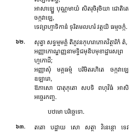
អាសាឡ្ហេ បុណ្ណមាយំ សិតរុចិរុចិយា ជោតិតេ
ចក្កវាឡេ,
ទេវព្រហ្មាទិកានំ ទុរិតមលហរំ វត្តយិ ធម្មចក្កំ.
.
សុត្វា សទ្ធម្មមគ្គំ តិភូវនកុហរាភោគវិត្ថារិកំ តំ,
៦២
អញ្ញាកោណ្ឌញ្ញនាមទ្វិជមុនិបមុខាដ្ឋារសព្រ
ហ្មកោដី;
អញ្ញាសុំ មគ្គធម្មំ បរិមិតរហិតេ ចក្កវាឡេ
ឧឡារោ,
ឱភាសោ បាតុភុតោ សបទិ ពហុវិធំ អាសិ
អច្ឆេរកញ្ច.
បឋមោ បរិច្ឆេទោ.
.
តតោ បដ្ឋាយ សោ សត្ថា វិនេន្តោ ទេវ
៦៣