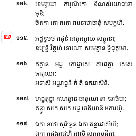
.
ខេមវ្ហយោ ការុណិកោ ខីណសំយោជនោ
១១៤
មុនិ;
ចិតកា តោ តតោ វាមទាឋាធាតុំ សមគ្គហិ.
📜
.
អដ្ឋន្នមថ រាជុនំ ធាតុអត្ថាយ សត្ថុនោ;
១១៥
ឧប្បន្នំ វិគ្គហំ ទោណោ សមេត្វាន ទ្វិជុត្តមោ.
.
កត្វាន អដ្ឋ កោដ្ឋាសេ ភាជេត្វា សេស
១១៦
ធាតុយោ;
អទាសិ អដ្ឋរាជូនំ តំ តំ នគរវាសិនំ.
.
ហដ្ឋតុដ្ឋា គហេត្វាន ធាតុយោ តា នរាធិបា;
១១៧
គន្ត្វា សកេ សកេ រដ្ឋេ ចេតិយានិ អការយុំ.
.
ឯកា ទាឋា សុរិន្ទេន ឯកា គន្ធារវាសិហិ;
១១៨
ឯកា ភុជង្គរាជូហិ អាសិ សក្កតបូជិតា.