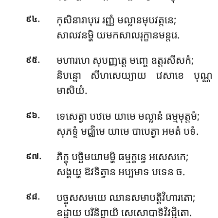
.
កុសិនារាបុរេ រញ្ញំ មល្លានមុបវត្តនេ;
៩៤
សាលវនម្ហិ យមកសាលរុក្ខានមន្តរេ.
.
មហារហេ សុបញ្ញត្តេ មញ្ចេ ឧត្តរសីសកំ;
៩៥
និបន្នោ សីហសេយ្យាយ វេសាខេ បុណ្ណ
មាសិយំ.
.
ទេសេត្វា បឋមេ យាមេ មល្លានំ ធម្មមុត្តមំ;
៩៦
សុភទ្ទំ មជ្ឈិមេ យាមេ បាបេត្វា អមតំ បទំ.
.
ភិក្ខុ បច្ឆិមយាមម្ហិ ធម្មក្ខន្ធេ អសេសកេ;
៩៧
សង្គយ្ហ ឱវទិត្វាន អប្បមាទ បទេន ច.
.
បច្ចុសសមយេ ឈានសមាបត្តិវិហារតោ;
៩៨
ឧដ្ឋាយ បរិនិព្ពាយិ សេសោបាទិវិវជ្ជិតោ.